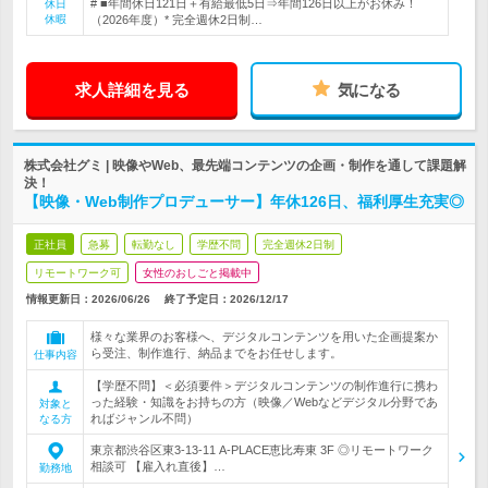
# ■年間休日121日＋有給最低5日⇒年間126日以上がお休み！
休日
休暇
（2026年度）* 完全週休2日制…
求人詳細を見る
気になる
株式会社グミ | 映像やWeb、最先端コンテンツの企画・制作を通して課題解
決！
【映像・Web制作プロデューサー】年休126日、福利厚生充実◎
正社員
急募
転勤なし
学歴不問
完全週休2日制
リモートワーク可
女性のおしごと掲載中
情報更新日：2026/06/26
終了予定日：
2026/12/17
様々な業界のお客様へ、デジタルコンテンツを用いた企画提案か
ら受注、制作進行、納品までをお任せします。
仕事内容
【学歴不問】＜必須要件＞デジタルコンテンツの制作進行に携わ
った経験・知識をお持ちの方（映像／Webなどデジタル分野であ
対象と
ればジャンル不問）
なる方
東京都渋谷区東3-13-11 A-PLACE恵比寿東 3F ◎リモートワーク
相談可 【雇入れ直後】…
勤務地