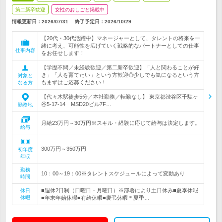
第二新卒歓迎
女性のおしごと掲載中
情報更新日：2026/07/31
終了予定日：
2026/10/29
【20代・30代活躍中】マネージャーとして、タレントの将来を一
緒に考え、可能性を広げていく戦略的なパートナーとしての仕事
仕事内容
をお任せします！
【学歴不問／未経験歓迎／第二新卒歓迎】「人と関わることが好
き」「人を育てたい」という方歓迎◎少しでも気になるという方
対象と
もまずはご応募ください！
なる方
【代々木駅徒歩5分／本社勤務／転勤なし】 東京都渋谷区千駄ヶ
谷5-17-14 MSD20ビル7F…
勤務地
月給23万円～30万円※スキル・経験に応じて給与は決定します。
給与
300万円～350万円
初年度
年収
勤務
10：00～19：00※タレントスケジュールによって変動あり
時間
■週休2日制（日曜日・月曜日）※部署により土日休み■夏季休暇
休日
休暇
■年末年始休暇■有給休暇■慶弔休暇＊夏季…