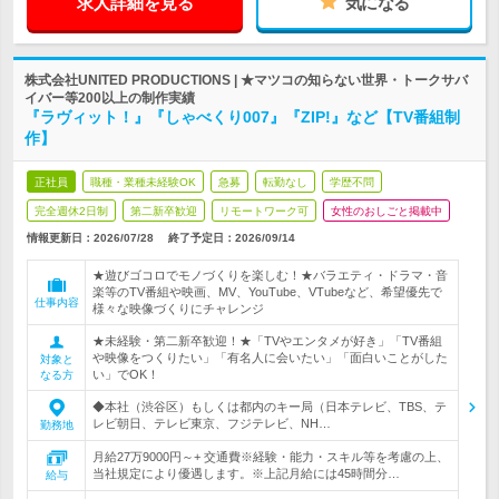
求人詳細を見る
気になる
株式会社UNITED PRODUCTIONS | ★マツコの知らない世界・トークサバ
イバー等200以上の制作実績
『ラヴィット！』『しゃべくり007』『ZIP!』など【TV番組制
作】
正社員
職種・業種未経験OK
急募
転勤なし
学歴不問
完全週休2日制
第二新卒歓迎
リモートワーク可
女性のおしごと掲載中
情報更新日：2026/07/28
終了予定日：
2026/09/14
★遊びゴコロでモノづくりを楽しむ！★バラエティ・ドラマ・音
楽等のTV番組や映画、MV、YouTube、VTubeなど、希望優先で
仕事内容
様々な映像づくりにチャレンジ
★未経験・第二新卒歓迎！★「TVやエンタメが好き」「TV番組
や映像をつくりたい」「有名人に会いたい」「面白いことがした
対象と
い」でOK！
なる方
◆本社（渋谷区）もしくは都内のキー局（日本テレビ、TBS、テ
レビ朝日、テレビ東京、フジテレビ、NH…
勤務地
月給27万9000円～+ 交通費※経験・能力・スキル等を考慮の上、
当社規定により優遇します。※上記月給には45時間分…
給与