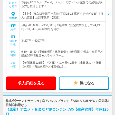
本的なPCスキル（Excel、メール）◎アパレル業界での経験があ
対象と
る方は歓迎します！
なる方
【本社】 東京都渋谷区神宮前4丁目26-18 原宿ピアザビル6F 【雇
入れ直後】上記事業所 【変更…
勤務地
月給 285,000円～350,000円※給与内に固定残業代として74,133
円～91,040円/45時間分を含む。…
給与
342万円～420万円
初年度
年収
9:30～18:30（実働8時間／休憩60分）※時間外労働あり※月平均
勤務
時間
残業20時間程度★スライドワー…
【年間休日125日】《休日》* 完全週休2日制（土日休み）* 祝日
休日
休暇
《休暇》* 有給休暇└入社直後に3…
求人詳細を見る
気になる
株式会社サントラージュ | ◎アパレルブランド『ANNA SUI NYC』◎完休2
日制◎転勤なし
《原宿》アニメ・音楽などIPコンテンツの【生産管理】年休125
日