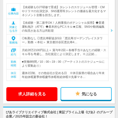
【未経験もOJT研修で育成】タレントのスケジュール管理・CM
やドラマの出演交渉、SNS運用等タレントの価値を最大化するマ
仕事内容
ネジメント全般を担当します。
【未経験・第二新卒OK！人柄重視のポテンシャル採用】◆普通
運転免許（AT可）◆基本的なPCスキル★広報、SNSや動画編集
対象と
の知見がある方は尚歓迎
なる方
◎転勤なし ◎恵比寿駅徒歩5分「恵比寿ガーデンプレイスタワ
ー」勤務 ＜本社＞ 東京都渋谷区恵比寿4…
勤務地
月給28万2100円以上＋ 賞与年2回＋各種手当※あなたの経験・ス
キル等を考慮し、当社規定により決定します。※上記給…
給与
■実働8時間／10：00～19：00（アーティストのスケジュールに
勤務
時間
より変動あり）
週休2日制、その他会社が定める日 ※休日振替の場合あり年末
休日
休暇
年始休暇夏季休暇慶弔休暇有給休暇※先輩マネ…
求人詳細を見る
気になる
ぴあライブクリエイティブ株式会社 | 東証プライム上場《ぴあ》のグループ
企業／2025年設立の新会社！