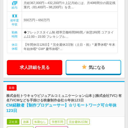
月給367,000円～432,200円※上記月給には、月40時間分の固定残
業代（83,400円～98,200円）を含…
給与
550万円～650万円
初年度
年収
◆フレックスタイム制 標準労働時間8時間／休憩1時間 コアタイ
勤務
時間
ム11:00～15:00 フレキシブル…
【年間休日126日】* 完全週休2日制（土日・祝）* 夏季休暇* 年末
休日
休暇
年始休暇* GW* 慶弔休暇*…
求人詳細を見る
気になる
新着
株式会社トウキョウビジュアルコミュニケーション山本 | (株式会社TVC) 有
名TVCMなどを手掛ける映像制作会社☆年休123日
CM経験者【制作プロデューサー】☆リモートワーク可☆年休
123日
正社員
急募
転勤なし
学歴不問
完全週休2日制