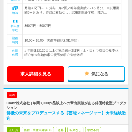
月給30万円～ ＋ 賞与（年2回／昨年度実績2～4ヶ月分）※試用期
間6ヶ月あり。待遇に変動なし。試用期間終了後、能力…
給与
360万円～500万円
初年度
年収
勤務
10:00～18:00（実働7時間/休憩1時間）
時間
# 年間休日120日以上◇完全週休2日制（土・日）◇祝日◇夏季休
休日
休暇
暇◇年末年始休暇◇慶弔休暇◇有給休暇
求人詳細を見る
気になる
新着
Glanz株式会社 | 年間3,000作品以上への輩出実績がある俳優特化型プロダク
ション
俳優の未来をプロデュースする【芸能マネージャー】★未経験歓
迎
正社員
職種・業種未経験OK
急募
転勤なし
学歴不問