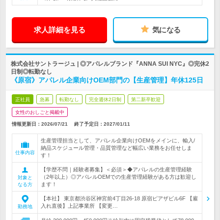
求人詳細を見る
気になる
株式会社サントラージュ | ◎アパレルブランド『ANNA SUI NYC』◎完休2
日制◎転勤なし
《原宿》アパレル企業向けOEM部門の【生産管理】年休125日
正社員
急募
転勤なし
完全週休2日制
第二新卒歓迎
女性のおしごと掲載中
情報更新日：2026/07/21
終了予定日：
2027/01/11
生産管理担当として、アパレル企業向けOEMをメインに、輸入/
納品スケジュール管理・品質管理など幅広い業務をお任せしま
仕事内容
す！
【学歴不問｜経験者募集】＜必須＞◆アパレルの生産管理経験
（2年以上）◎アパレルOEMでの生産管理経験がある方は歓迎し
対象と
ます！
なる方
【本社】 東京都渋谷区神宮前4丁目26-18 原宿ピアザビル6F 【雇
入れ直後】上記事業所 【変更…
勤務地