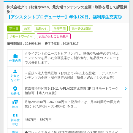
株式会社グミ | 映像やWeb、最先端コンテンツの企画・制作を通して課題解
決！
【アシスタントプロデューサー】年休126日、福利厚生充実◎
正社員
急募
転勤なし
学歴不問
完全週休2日制
リモートワーク可
女性のおしごと掲載中
情報更新日：2026/06/26
終了予定日：
2026/12/17
クライアントのニーズをヒアリングし、映像やWeb等のデジタル
コンテンツを用いた企画提案から制作進行、納品後のフォローま
仕事内容
でお任せします。
＜必須＞法人営業経験（おおよそ2年以上を想定）、デジタルコ
対象と
ンテンツの企画・制作進行の経験（映像／Web／システム等）
なる方
東京都渋谷区東3-13-11 A-PLACE恵比寿東 3F ◎リモートワーク
相談可 【雇入れ直後】…
勤務地
月給298,540円～367,000円※上記月給には、月40時間分の固定残
業代（67,840円～83,400円）を含…
給与
450万円～550万円
初年度
年収
◆フレックスタイム制 標準労働時間8時間／休憩1時間 コアタイ
勤務