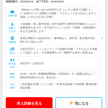
情報更新日：2026/06/19
終了予定日：
2026/08/20
【Webからの問い合わせ対応中心】エンタメ業界で活躍した
い”未来のスター候補生”の発掘・プロデュースをお任せします☆
仕事内容
頑張った分だけ正当に評価！
【未経験・第二新卒歓迎／20代活躍中】■学歴不問■何かしらの
就業経験がある方 ☆正社員デビューもOK！◎接客・折衝経験の
対象と
ある方は歓迎します！
なる方
★恵比寿駅から徒歩約5分！ ★転勤なし 【本社】 東京都渋谷区
東3-12-12祐ビル2F
勤務地
月給23万円～＋インセンティブ※経験や年齢・スキルなどを考慮
して決定します。※試用期間3ヵ月（期間中も条件に変更はあ…
給与
360万円～1200万円
初年度
年収
10:00～19:00（実働8時間勤務／休憩60分）# ＼残業ほぼなし／
勤務
時間
原則定時退社のため、私生活と…
* 完全週休2日制（シフト制）* 年末年始休暇* GW休暇* 夏期休暇*
休日
休暇
有給休暇
求人詳細を見る
気になる