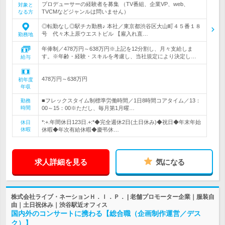
プロデューサーの経験者を募集 （TV番組、企業VP、web、
対象と
TVCMなどジャンルは問いません）
なる方
◎転勤なし◎駅チカ勤務♪ 本社／東京都渋谷区大山町４５番１８
号 代々木上原ウエストビル 【雇入れ直…
勤務地
年俸制／478万円～638万円※上記を12分割し、月々支給しま
す。※年齢・経験・スキルを考慮し、当社規定により決定し…
給与
478万円～638万円
初年度
年収
■フレックスタイム制標準労働時間／1日8時間コアタイム／13：
勤務
時間
00～15：00※ただし、毎月第1月曜…
*:+.年間休日123日.+:*◆完全週休2日(土日休み)◆祝日◆年末年始
休日
休暇
休暇◆年次有給休暇◆慶弔休…
求人詳細を見る
気になる
株式会社ライブ・ネーションＨ．Ｉ．Ｐ． | 老舗プロモーター企業｜服装自
由｜土日祝休み｜渋谷駅近オフィス
国内外のコンサートに携わる【総合職（企画制作運営／デス
ク）】