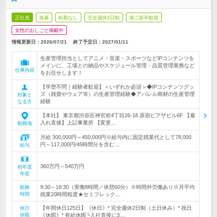
正社員
急募
転勤なし
完全週休2日制
第二新卒歓迎
女性のおしごと掲載中
情報更新日：2026/07/21
終了予定日：
2027/01/11
生産管理担当としてアニメ・音楽・スポーツなどIPコンテンツを
メインに、工場との納品やスケジュール管理・品質管理業務など
仕事内容
をお任せします！
【学歴不問｜経験者歓迎】＜いずれか必須＞◆IPコンテンツグッ
ズ（雑貨やウェア等）の生産管理経験◆アパレル商材の生産管理
対象と
経験
なる方
【本社】 東京都渋谷区神宮前4丁目26-18 原宿ピアザビル6F 【雇
入れ直後】上記事業所 【変更…
勤務地
月給 300,000円～450,000円※給与内に固定残業代として78,000
円～117,000円/45時間分を含む…
給与
360万円～540万円
初年度
年収
9:30～18:30（実働8時間／休憩60分）※時間外労働あり※月平均
勤務
時間
残業20時間程度★セミフレック…
【年間休日125日】《休日》* 完全週休2日制（土日休み）* 祝日
休日
休暇
《休暇》* 有給休暇└入社直後に3…