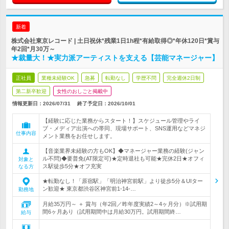
新着
株式会社東京レコード | 土日祝休*残業1日1h程*有給取得◎*年休120日*賞与
年2回*月30万～
★裁量大！★実力派アーティストを支える【芸能マネージャー】
正社員
業種未経験OK
急募
転勤なし
学歴不問
完全週休2日制
第二新卒歓迎
女性のおしごと掲載中
情報更新日：2026/07/31
終了予定日：
2026/10/01
【経験に応じた業務からスタート！】スケジュール管理やライ
ブ・メディア出演への帯同、現場サポート、SNS運用などマネジ
仕事内容
メント業務をお任せします。
【音楽業界未経験の方もOK】◆マネージャー業務の経験(ジャン
ル不問)◆要普免(AT限定可)★定時退社も可能★完休2日★オフィ
対象と
ス駅徒歩5分★オフ充実
なる方
★転勤なし！「原宿駅」「明治神宮前駅」より徒歩5分＆UIター
ン歓迎★ 東京都渋谷区神宮前1-14-…
勤務地
月給35万円～ ＋ 賞与（年2回／昨年度実績2～4ヶ月分）※試用期
間6ヶ月あり（試用期間中は月給30万円。試用期間終…
給与