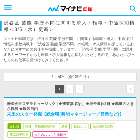
渋谷区 芸能 学歴不問に関する求人・転職・中途採用情
報＜8/5（水）更新＞
マイナビ転職では「渋谷区 芸能 学歴不問」に関連する転職・求人・中途採用
情報を多数掲載中!「渋谷区 芸能 学歴不問」の転職・求人情報を探しているあ
なたにおすすめのお仕事を掲載しています。「渋谷区 芸能 学歴不問」に関連
するキーワードからも転職・求人情報をお探しいただけるので、あなたにぴっ
たりのお仕事を見つけてみてください!
1～50件 (全139件中)
1
2
3
株式会社ステラミュージック | ★残業ほぼなし ★完全週休2日 ★裁量の大き
さ抜群 ★服装自由
未来のスター発掘【総合職(芸能マネージャー／営業など)】
正社員
職種・業種未経験OK
急募
転勤なし
完全週休2日制
第二新卒歓迎
女性のおしごと掲載中