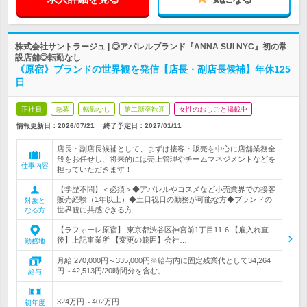
株式会社サントラージュ | ◎アパレルブランド『ANNA SUI NYC』初の常
設店舗◎転勤なし
《原宿》ブランドの世界観を発信【店長・副店長候補】年休125
日
正社員
急募
転勤なし
第二新卒歓迎
女性のおしごと掲載中
情報更新日：2026/07/21
終了予定日：
2027/01/11
店長・副店長候補として、まずは接客・販売を中心に店舗業務全
般をお任せし、将来的には売上管理やチームマネジメントなどを
仕事内容
担っていただきます！
【学歴不問】＜必須＞◆アパレルやコスメなど小売業界での接客
販売経験（1年以上）◆土日祝日の勤務が可能な方◆ブランドの
対象と
世界観に共感できる方
なる方
【ラフォーレ原宿】 東京都渋谷区神宮前1丁目11-6 【雇入れ直
後】上記事業所 【変更の範囲】会社…
勤務地
月給 270,000円～335,000円※給与内に固定残業代として34,264
円～42,513円/20時間分を含む。…
給与
324万円～402万円
初年度