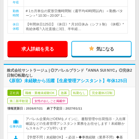
年収
# 1カ月単位の変形労働時間制（週平均40時間以内）＜勤務パタ
勤務
時間
ーン＞* 10:30～20:00* 1…
【年間休日125日】《休日》* 月10日休み（シフト制）《休暇》*
休日
休暇
有給休暇└入社直後に3日、半年経…
求人詳細を見る
気になる
株式会社サントラージュ | ◎アパレルブランド『ANNA SUI NYC』◎完休2
日制◎転勤なし
《原宿》未経験から活躍【生産管理アシスタント】年休125日
正社員
職種・業種未経験OK
急募
転勤なし
完全週休2日制
第二新卒歓迎
女性のおしごと掲載中
情報更新日：2026/07/21
終了予定日：
2027/01/11
アパレル企業向けOEMをメインに、書類管理や出荷指示・入出庫
確認などの生産管理アシスタント業務をお任せします！未経験か
仕事内容
らスキルアップが叶います
【学歴不問｜未経験OK】＜必須＞◆事務経験（業界不問）◆基