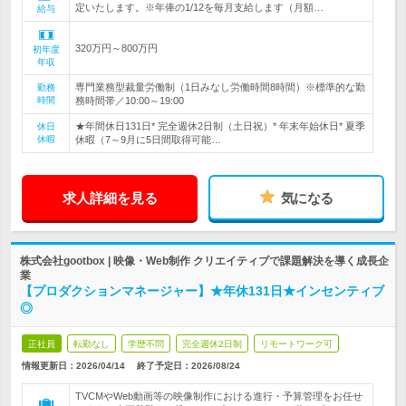
定いたします。※年俸の1/12を毎月支給します（月額…
給与
320万円～800万円
初年度
年収
専門業務型裁量労働制（1日みなし労働時間8時間）※標準的な勤
勤務
時間
務時間帯／10:00～19:00
★年間休日131日* 完全週休2日制（土日祝）* 年末年始休日* 夏季
休日
休暇
休暇（7～9月に5日間取得可能…
求人詳細を見る
気になる
株式会社gootbox | 映像・Web制作 クリエイティブで課題解決を導く成長企
業
【プロダクションマネージャー】★年休131日★インセンティブ
◎
正社員
転勤なし
学歴不問
完全週休2日制
リモートワーク可
情報更新日：2026/04/14
終了予定日：
2026/08/24
TVCMやWeb動画等の映像制作における進行・予算管理をお任せ