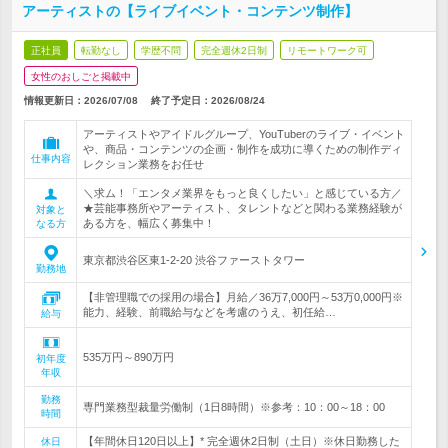
アーティストの【ライブイベント・コンテンツ制作】
正社員
転勤なし
学歴不問
完全週休2日制
リモートワーク可
女性のおしごと掲載中
情報更新日：2026/07/08
終了予定日：
2026/08/24
アーティストやアイドルグループ、YouTuberのライブ・イベント
や、商品・コンテンツの企画・制作を成功に導くための制作ディ
仕事内容
レクション業務をお任せ
＼求ム！「エンタメ業界をもっと良くしたい」と感じている方／
★芸能事務所やアーティスト、タレントなどと関わる業務経験が
対象と
ある方を、幅広く募集中！
なる方
東京都渋谷区東1-2-20 渋谷ファーストタワー
勤務地
【非管理職での採用の場合】月給／36万7,000円～53万0,000円※
能力、経験、前職給与などを考慮のうえ、初任給…
給与
535万円～890万円
初年度
年収
勤務
専門業務型裁量労働制（1日8時間）※参考：10：00～18：00
時間
【年間休日120日以上】* 完全週休2日制（土日）※休日勤務した
休日