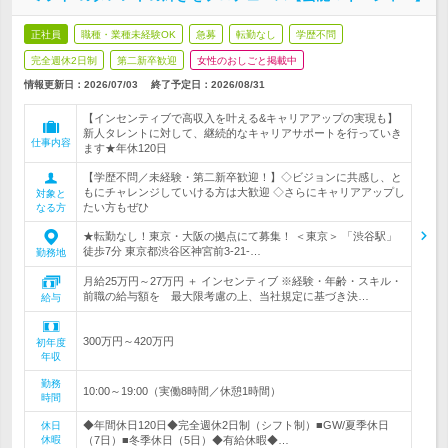
正社員
職種・業種未経験OK
急募
転勤なし
学歴不問
完全週休2日制
第二新卒歓迎
女性のおしごと掲載中
情報更新日：2026/07/03
終了予定日：
2026/08/31
【インセンティブで高収入を叶える&キャリアアップの実現も】
新人タレントに対して、継続的なキャリアサポートを行っていき
仕事内容
ます★年休120日
【学歴不問／未経験・第二新卒歓迎！】◇ビジョンに共感し、と
もにチャレンジしていける方は大歓迎 ◇さらにキャリアアップし
対象と
たい方もぜひ
なる方
★転勤なし！東京・大阪の拠点にて募集！ ＜東京＞ 「渋谷駅」
徒歩7分 東京都渋谷区神宮前3-21-…
勤務地
月給25万円～27万円 ＋ インセンティブ ※経験・年齢・スキル・
前職の給与額を 最大限考慮の上、当社規定に基づき決…
給与
300万円～420万円
初年度
年収
勤務
10:00～19:00（実働8時間／休憩1時間）
時間
◆年間休日120日◆完全週休2日制（シフト制）■GW/夏季休日
休日
休暇
（7日）■冬季休日（5日）◆有給休暇◆…