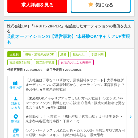
求人詳細を見る
気になる
株式会社LIV | 『FRUITS ZIPPER』も誕生したオーディションの裏側を支え
る
芸能オーディションの【運営事務】*未経験OK*キャリアUP実現
も
正社員
職種・業種未経験OK
急募
転勤なし
学歴不問
完全週休2日制
第二新卒歓迎
女性のおしごと掲載中
情報更新日：2026/06/02
終了予定日：
2026/08/31
【入社後は丁寧なOJT研修で、業務習得をサポート】大手事務所
オーディションの応募者対応から、オーディション運営事務まで
仕事内容
をお任せ★事務未経験歓迎
【未経験OK／キャリアアップしたい方も大歓迎】 ◇エンタメや
マーケティングに挑戦したい方歓迎 ◇営業・販売の経験者は更な
対象と
るスキルUPも★年休120日
なる方
★転勤なし！ ＜東京＞ 「恵比寿駅／代官山駅」より徒歩５分 ・
東京都渋谷区恵比寿西１丁目29-5カ…
勤務地
◇メンバークラス：月給25万円～27万5000円 ※想定年収330万円
※経験・年齢・スキル・前職の給与額を 最大限考…
給与