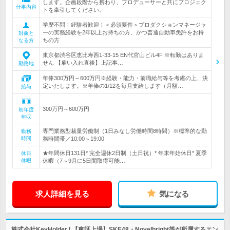
します。企画段階から携わり、プロデューサーと共にプロジェク
仕事内容
トを牽引してください。
学歴不問！経験者歓迎！＜必須要件＞プロダクションマネージャ
ーの実務経験を2年以上お持ちの方、かつ普通自動車免許をお持
対象と
ちの方
なる方
東京都渋谷区恵比寿西1-33-15 EN代官山ビル4F ※転勤はありま
せん 【雇い入れ直後】上記事…
勤務地
年俸300万円～600万円※経験・能力・前職給与等を考慮の上、決
定いたします。※年俸の1/12を毎月支給します（月額…
給与
300万円～600万円
初年度
年収
専門業務型裁量労働制（1日みなし労働時間8時間）※標準的な勤
勤務
時間
務時間帯／10:00～19:00
★年間休日131日* 完全週休2日制（土日祝）* 年末年始休日* 夏季
休日
休暇
休暇（7～9月に5日間取得可能…
求人詳細を見る
気になる
株式会社KeyHolder | 【東証上場】SKE48・Novelbright等が所属するエン