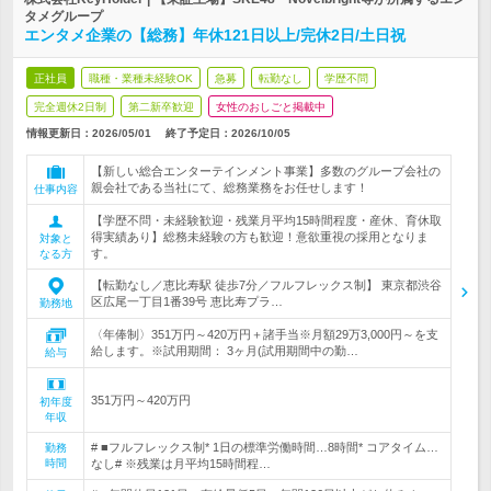
タメグループ
エンタメ企業の【総務】年休121日以上/完休2日/土日祝
正社員
職種・業種未経験OK
急募
転勤なし
学歴不問
完全週休2日制
第二新卒歓迎
女性のおしごと掲載中
情報更新日：2026/05/01
終了予定日：
2026/10/05
【新しい総合エンターテインメント事業】多数のグループ会社の
親会社である当社にて、総務業務をお任せします！
仕事内容
【学歴不問・未経験歓迎・残業月平均15時間程度・産休、育休取
得実績あり】総務未経験の方も歓迎！意欲重視の採用となりま
対象と
す。
なる方
【転勤なし／恵比寿駅 徒歩7分／フルフレックス制】 東京都渋谷
区広尾一丁目1番39号 恵比寿プラ…
勤務地
〈年俸制〉351万円～420万円＋諸手当※月額29万3,000円～を支
給します。※試用期間： 3ヶ月(試用期間中の勤…
給与
351万円～420万円
初年度
年収
# ■フルフレックス制* 1日の標準労働時間…8時間* コアタイム…
勤務
時間
なし# ※残業は月平均15時間程…