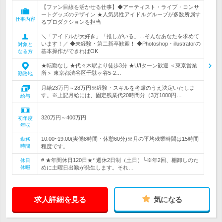
【ファン目線を活かせる仕事】◆アーティスト・ライブ・コンサ
ートグッズのデザイン ★人気男性アイドルグループが多数所属す
仕事内容
るプロダクションを担当
＼「アイドルが大好き」「推しがいる」…そんなあなたを求めて
います！／ ◆未経験・第二新卒歓迎！ ◆Photoshop・illustratorの
対象と
基本操作ができればOK
なる方
★転勤なし ★代々木駅より徒歩3分 ★U/Iターン歓迎 ＜東京営業
所＞ 東京都渋谷区千駄ヶ谷5-2…
勤務地
月給23万円～28万円※経験・スキルを考慮のうえ決定いたしま
す。※上記月給には、固定残業代20時間分（3万1000円…
給与
320万円～400万円
初年度
年収
10:00~19:00(実働8時間・休憩60分)※月の平均残業時間は15時間
勤務
時間
程度です。
# ★年間休日120日★* 週休2日制（土日）└※年2回、棚卸しのた
休日
休暇
めに土曜日出勤が発生します。それ…
求人詳細を見る
気になる