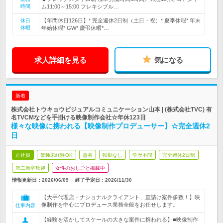
時間
ム11:00～15:00 フレキシブル…
【年間休日126日】* 完全週休2日制（土日・祝）* 夏季休暇* 年末
休日
休暇
年始休暇* GW* 慶弔休暇*…
求人詳細を見る
気になる
新着
株式会社トウキョウビジュアルコミュニケーション山本 | (株式会社TVC) 有
名TVCMなどを手掛ける映像制作会社☆年休123日
様々な映像に携われる【映像制作プロデューサー】☆完全週休2
日
正社員
業種未経験OK
急募
転勤なし
学歴不問
完全週休2日制
第二新卒歓迎
女性のおしごと掲載中
情報更新日：2026/06/09
終了予定日：
2026/11/30
【大手代理店・ナショナルクライアント、直請け案件多数！】映
像制作を中心にプロデュース業務全般をお任せします。
仕事内容
【経験を活かしてスケールの大きな案件に携われる】■映像制作