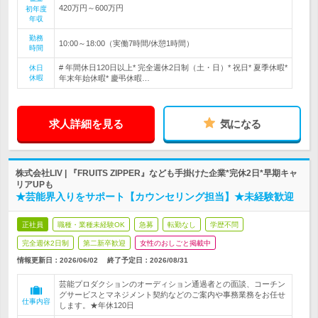
420万円～600万円
初年度
年収
勤務
10:00～18:00（実働7時間/休憩1時間）
時間
# 年間休日120日以上* 完全週休2日制（土・日）* 祝日* 夏季休暇*
休日
休暇
年末年始休暇* 慶弔休暇…
求人詳細を見る
気になる
株式会社LIV | 『FRUITS ZIPPER』なども手掛けた企業*完休2日*早期キャ
リアUPも
★芸能界入りをサポート【カウンセリング担当】★未経験歓迎
正社員
職種・業種未経験OK
急募
転勤なし
学歴不問
完全週休2日制
第二新卒歓迎
女性のおしごと掲載中
情報更新日：2026/06/02
終了予定日：
2026/08/31
芸能プロダクションのオーディション通過者との面談、コーチン
グサービスとマネジメント契約などのご案内や事務業務をお任せ
仕事内容
します。★年休120日