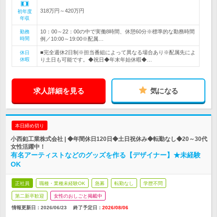
318万円～420万円
初年度
年収
10：00～22：00の中で実働8時間、休憩60分※標準的な勤務時間
勤務
時間
例／10:00～19:00※配属…
■完全週休2日制※担当番組によって異なる場合あり※配属先によ
休日
休暇
り土日も可能です。◆祝日◆年末年始休暇◆…
求人詳細を見る
気になる
本日締め切り
小西釦工業株式会社 | ◆年間休日120日◆土日祝休み◆転勤なし◆20～30代
女性活躍中！
有名アーティストなどのグッズを作る【デザイナー】★未経験
OK
正社員
職種・業種未経験OK
急募
転勤なし
学歴不問
第二新卒歓迎
女性のおしごと掲載中
情報更新日：2026/06/23
終了予定日：
2026/08/06