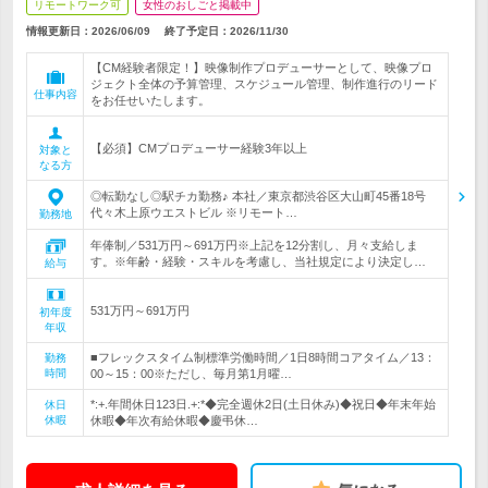
リモートワーク可
女性のおしごと掲載中
情報更新日：2026/06/09
終了予定日：
2026/11/30
【CM経験者限定！】映像制作プロデューサーとして、映像プロ
ジェクト全体の予算管理、スケジュール管理、制作進行のリード
仕事内容
をお任せいたします。
【必須】CMプロデューサー経験3年以上
対象と
なる方
◎転勤なし◎駅チカ勤務♪ 本社／東京都渋谷区大山町45番18号
代々木上原ウエストビル ※リモート…
勤務地
年俸制／531万円～691万円※上記を12分割し、月々支給しま
す。※年齢・経験・スキルを考慮し、当社規定により決定し…
給与
531万円～691万円
初年度
年収
■フレックスタイム制標準労働時間／1日8時間コアタイム／13：
勤務
時間
00～15：00※ただし、毎月第1月曜…
*:+.年間休日123日.+:*◆完全週休2日(土日休み)◆祝日◆年末年始
休日
休暇
休暇◆年次有給休暇◆慶弔休…