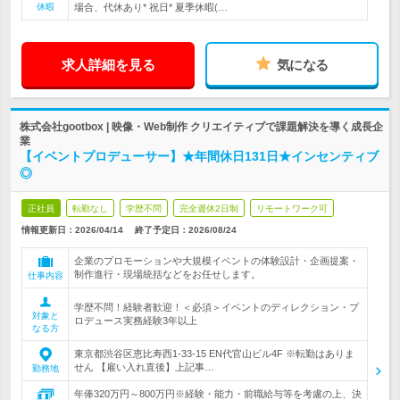
休暇
場合、代休あり* 祝日* 夏季休暇(…
求人詳細を見る
気になる
株式会社gootbox | 映像・Web制作 クリエイティブで課題解決を導く成長企
業
【イベントプロデューサー】★年間休日131日★インセンティブ
◎
正社員
転勤なし
学歴不問
完全週休2日制
リモートワーク可
情報更新日：2026/04/14
終了予定日：
2026/08/24
企業のプロモーションや大規模イベントの体験設計・企画提案・
制作進行・現場統括などをお任せします。
仕事内容
学歴不問！経験者歓迎！＜必須＞イベントのディレクション・プ
対象と
ロデュース実務経験3年以上
なる方
東京都渋谷区恵比寿西1-33-15 EN代官山ビル4F ※転勤はありま
せん 【雇い入れ直後】上記事…
勤務地
年俸320万円～800万円※経験・能力・前職給与等を考慮の上、決