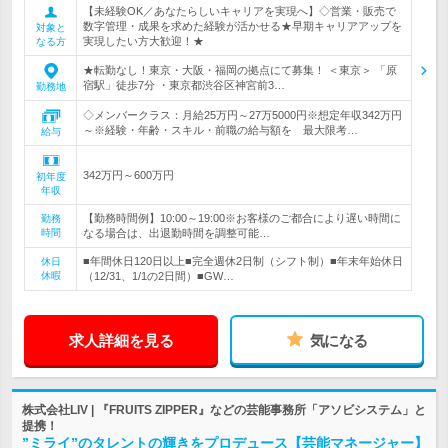
【未経験OK／あなたらしいキャリアを実現へ】◇営業・販売で
数字管理・成果を求めた経験が活かせる★早期キャリアアップを
対象と
実現したい方大歓迎！★
なる方
★転勤なし！東京・大阪・福岡の拠点にて募集！ ＜東京＞ 「原
宿駅」徒歩7分 ・東京都渋谷区神宮前3…
勤務地
◇メンバークラス：月給25万円～27万5000円※想定年収342万円
～※経験・年齢・スキル・前職の給与額を 最大限考…
給与
342万円～600万円
初年度
年収
【勤務時間例】10:00～19:00※お客様のご都合により遅い時間に
勤務
時間
なる場合は、出退勤時間を調整可能…
■年間休日120日以上■完全週休2日制（シフト制）■年末年始休日
休日
休暇
（12/31、1/1の2日間）■GW…
求人詳細を見る
気になる
株式会社LIV | 『FRUITS ZIPPER』などの芸能事務所「アソビシステム」と
提携！
”ミライ”のタレントの輝きをプロデュース【芸能マネージャー】