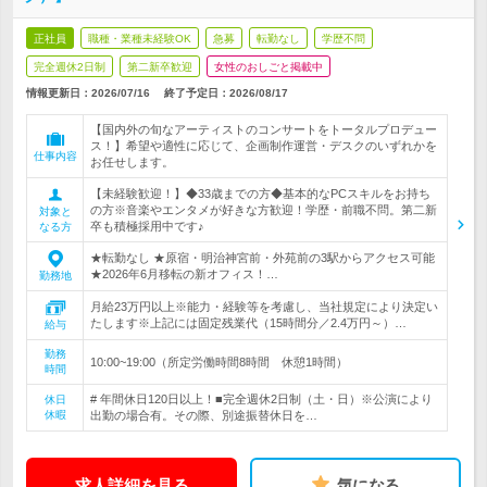
正社員
職種・業種未経験OK
急募
転勤なし
学歴不問
完全週休2日制
第二新卒歓迎
女性のおしごと掲載中
情報更新日：2026/07/16
終了予定日：
2026/08/17
【国内外の旬なアーティストのコンサートをトータルプロデュー
ス！】希望や適性に応じて、企画制作運営・デスクのいずれかを
仕事内容
お任せします。
【未経験歓迎！】◆33歳までの方◆基本的なPCスキルをお持ち
の方※音楽やエンタメが好きな方歓迎！学歴・前職不問。第二新
対象と
卒も積極採用中です♪
なる方
★転勤なし ★原宿・明治神宮前・外苑前の3駅からアクセス可能
★2026年6月移転の新オフィス！…
勤務地
月給23万円以上※能力・経験等を考慮し、当社規定により決定い
たします※上記には固定残業代（15時間分／2.4万円～）…
給与
勤務
10:00~19:00（所定労働時間8時間 休憩1時間）
時間
# 年間休日120日以上！■完全週休2日制（土・日）※公演により
休日
休暇
出勤の場合有。その際、別途振替休日を…
求人詳細を見る
気になる