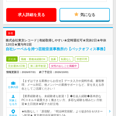
求人詳細を見る
気になる
新着
株式会社東京レコード | 有給取得しやすい★定時退社可★完休2日★年休
120日★賞与年2回
自社レーベルを持つ芸能音楽事務所の【バックオフィス事務】
正社員
職種・業種未経験OK
急募
転勤なし
学歴不問
完全週休2日制
第二新卒歓迎
女性のおしごと掲載中
情報更新日：2026/07/31
終了予定日：
2026/10/01
【まずはできる業務からお任せ】データ入力や資料作成、書類整
理、メール対応、他メンバーの業務サポートなど、皆を支える存
仕事内容
在としてご活躍ください！
【業界経験者も、未経験者も歓迎！】◆社会人経験◆基本的な
PCスキル※裁量大きく働きたい方、多彩な経験を積みたい方歓
対象と
迎★土日祝休★駅チカ好立地
なる方
★転勤なし！「原宿駅」「明治神宮前駅」より徒歩5分＆UIター
ン歓迎★ 東京都渋谷区神宮前1-14-…
勤務地