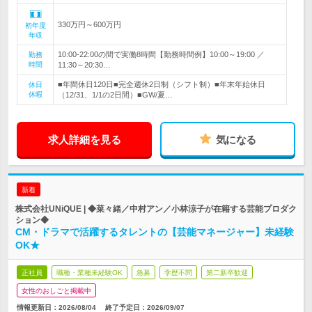
330万円～600万円
初年度
年収
10:00-22:00の間で実働8時間【勤務時間例】10:00～19:00 ／
勤務
時間
11:30～20:30…
■年間休日120日■完全週休2日制（シフト制）■年末年始休日
休日
休暇
（12/31、1/1の2日間）■GW/夏…
求人詳細を見る
気になる
新着
株式会社UNiQUE | ◆菜々緒／中村アン／小林涼子が在籍する芸能プロダク
ション◆
CM・ドラマで活躍するタレントの【芸能マネージャー】未経験
OK★
正社員
職種・業種未経験OK
急募
学歴不問
第二新卒歓迎
女性のおしごと掲載中
情報更新日：2026/08/04
終了予定日：
2026/09/07