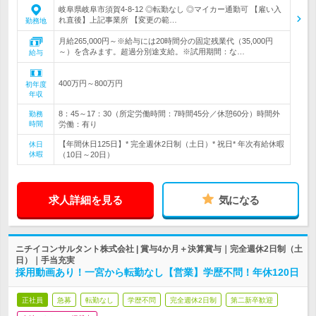
岐阜県岐阜市須賀4-8-12 ◎転勤なし ◎マイカー通勤可 【雇い入
れ直後】上記事業所 【変更の範…
勤務地
月給265,000円～※給与には20時間分の固定残業代（35,000円
～）を含みます。超過分別途支給。※試用期間：な…
給与
400万円～800万円
初年度
年収
8：45～17：30（所定労働時間：7時間45分／休憩60分）時間外
勤務
時間
労働：有り
【年間休日125日】* 完全週休2日制（土日）* 祝日* 年次有給休暇
休日
休暇
（10日～20日）
求人詳細を見る
気になる
ニチイコンサルタント株式会社 | 賞与4か月＋決算賞与｜完全週休2日制（土
日）｜手当充実
採用動画あり！一宮から転勤なし【営業】学歴不問！年休120日
正社員
急募
転勤なし
学歴不問
完全週休2日制
第二新卒歓迎