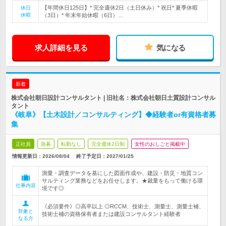
【年間休日125日】* 完全週休2日（土日休み）* 祝日* 夏季休暇
休日
休暇
（3日）* 年末年始休暇（6日）…
求人詳細を見る
気になる
新着
株式会社朝日設計コンサルタント | 旧社名：株式会社朝日土質設計コンサル
タント
《岐阜》【土木設計／コンサルティング】◆経験者or有資格者募
集
正社員
急募
転勤なし
完全週休2日制
女性のおしごと掲載中
情報更新日：2026/08/04
終了予定日：
2027/01/25
測量・調査データを基にした図面作成や、建設・防災・地質コン
サルティング業務などをお任せします。★裁量をもって働ける環
仕事内容
境です◎
《必須要件》◎高卒以上 ◎RCCM、技術士、測量士、測量士補、
対象と
技術士補の資格保有者または建設コンサルタント経験者
なる方