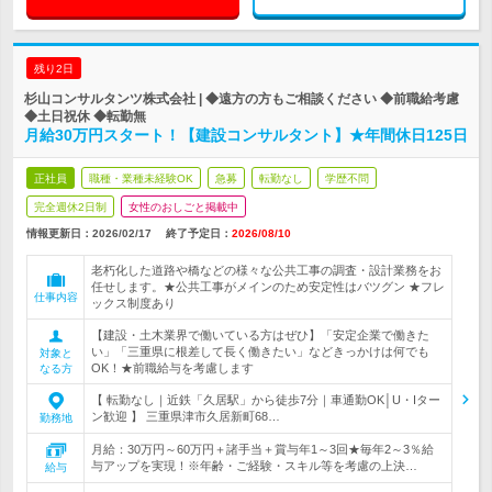
残り2日
杉山コンサルタンツ株式会社 | ◆遠方の方もご相談ください ◆前職給考慮
◆土日祝休 ◆転勤無
月給30万円スタート！【建設コンサルタント】★年間休日125日
正社員
職種・業種未経験OK
急募
転勤なし
学歴不問
完全週休2日制
女性のおしごと掲載中
情報更新日：2026/02/17
終了予定日：
2026/08/10
老朽化した道路や橋などの様々な公共工事の調査・設計業務をお
任せします。★公共工事がメインのため安定性はバツグン ★フレ
仕事内容
ックス制度あり
【建設・土木業界で働いている方はぜひ】「安定企業で働きた
い」「三重県に根差して長く働きたい」などきっかけは何でも
対象と
OK！★前職給与を考慮します
なる方
【 転勤なし｜近鉄「久居駅」から徒歩7分｜車通勤OK│U・Iター
ン歓迎 】 三重県津市久居新町68…
勤務地
月給：30万円～60万円＋諸手当＋賞与年1～3回★毎年2～3％給
与アップを実現！※年齢・ご経験・スキル等を考慮の上決…
給与