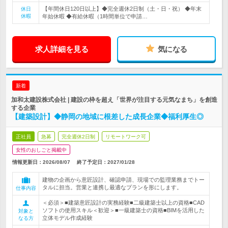
【年間休日120日以上】◆完全週休2日制（土・日・祝） ◆年末
休日
休暇
年始休暇 ◆有給休暇（1時間単位で申請…
求人詳細を見る
気になる
新着
加和太建設株式会社 | 建設の枠を超え「世界が注目する元気なまち」を創造
する企業
【建築設計】◆静岡の地域に根差した成長企業◆福利厚生◎
正社員
急募
完全週休2日制
リモートワーク可
女性のおしごと掲載中
情報更新日：2026/08/07
終了予定日：
2027/01/28
建物の企画から意匠設計、確認申請、現場での監理業務までトー
タルに担当。営業と連携し最適なプランを形にします。
仕事内容
＜必須＞■建築意匠設計の実務経験■二級建築士以上の資格■CAD
ソフトの使用スキル＜歓迎＞■一級建築士の資格■BIMを活用した
対象と
立体モデル作成経験
なる方