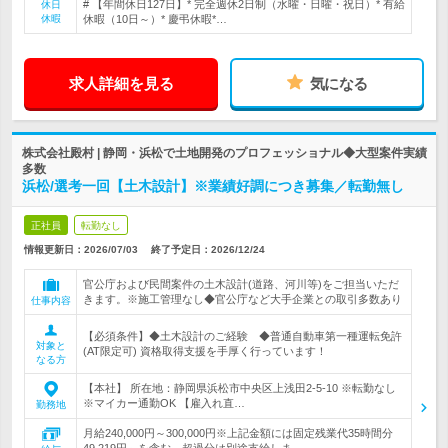
# 【年間休日127日】* 完全週休2日制（水曜・日曜・祝日）* 有給
休日
休暇
休暇（10日～）* 慶弔休暇*…
求人詳細を見る
気になる
株式会社殿村 | 静岡・浜松で土地開発のプロフェッショナル◆大型案件実績
多数
浜松/選考一回【土木設計】※業績好調につき募集／転勤無し
正社員
転勤なし
情報更新日：2026/07/03
終了予定日：
2026/12/24
官公庁および民間案件の土木設計(道路、河川等)をご担当いただ
きます。※施工管理なし◆官公庁など大手企業との取引多数あり
仕事内容
【必須条件】◆土木設計のご経験 ◆普通自動車第一種運転免許
対象と
(AT限定可) 資格取得支援を手厚く行っています！
なる方
【本社】 所在地：静岡県浜松市中央区上浅田2-5-10 ※転勤なし
※マイカー通勤OK 【雇入れ直…
勤務地
月給240,000円～300,000円※上記金額には固定残業代35時間分