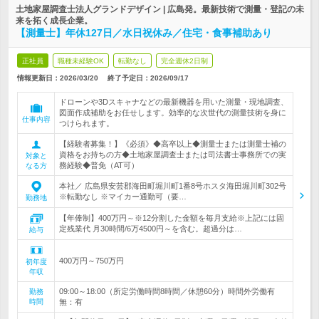
土地家屋調査士法人グランドデザイン | 広島発。最新技術で測量・登記の未
来を拓く成長企業。
【測量士】年休127日／水日祝休み／住宅・食事補助あり
正社員
職種未経験OK
転勤なし
完全週休2日制
情報更新日：2026/03/20
終了予定日：
2026/09/17
ドローンや3Dスキャナなどの最新機器を用いた測量・現地調査、
図面作成補助をお任せします。効率的な次世代の測量技術を身に
仕事内容
つけられます。
【経験者募集！】《必須》◆高卒以上◆測量士または測量士補の
資格をお持ちの方◆土地家屋調査士または司法書士事務所での実
対象と
務経験◆普免（AT可）
なる方
本社／ 広島県安芸郡海田町堀川町1番8号ホスタ海田堀川町302号
※転勤なし ※マイカー通勤可（要…
勤務地
【年俸制】400万円～※12分割した金額を毎月支給※上記には固
定残業代 月30時間/6万4500円～を含む。超過分は…
給与
400万円～750万円
初年度
年収
09:00～18:00（所定労働時間8時間／休憩60分）時間外労働有
勤務
時間
無：有