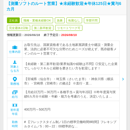
【測量ソフトのルート営業】★未経験歓迎★年休125日★賞与6
カ月
正社員
職種・業種未経験OK
急募
転勤なし
学歴不問
完全週休2日制
第二新卒歓迎
リモートワーク可
情報更新日：2026/06/18
終了予定日：
2026/08/10
お取引先は、国家資格者である土地家屋調査士や建設・測量企
業。法的に必要不可欠な分野のためニーズが絶えず、既存顧客メ
仕事内容
インのルート営業です。
【未経験・第二新卒歓迎/業界知識や経験は不問】◎安定した企業
対象と
でしっかりスキルと経験を磨きたい方を歓迎します！
なる方
【宮城県（仙台市）・埼玉県（さいたま市）・神奈川県（横浜
市）・宮崎県（宮崎市）の拠点】 ※直行・直…
勤務地
【月給22万円～30万円＋各種手当＋賞与年2回】※昨年度賞与実
績6カ月分※経験・年齢・能力を考慮のうえ、決定いたしま…
給与
400万円～500万円
初年度
年収
# 【フレックスタイム制／1日の標準労働時間8時間】フレキシブ
勤務
時間
ルタイム／5：00～22：00標準的な…