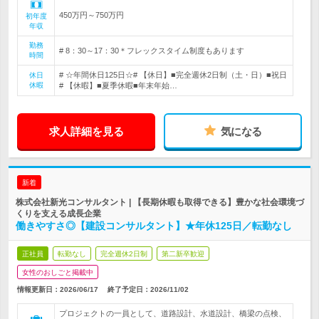
450万円～750万円
初年度
年収
勤務
# 8：30～17：30＊フレックスタイム制度もあります
時間
# ☆年間休日125日☆# 【休日】■完全週休2日制（土・日）■祝日
休日
休暇
# 【休暇】■夏季休暇■年末年始…
求人詳細を見る
気になる
新着
株式会社新光コンサルタント | 【長期休暇も取得できる】豊かな社会環境づ
くりを支える成長企業
働きやすさ◎【建設コンサルタント】★年休125日／転勤なし
正社員
転勤なし
完全週休2日制
第二新卒歓迎
女性のおしごと掲載中
情報更新日：2026/06/17
終了予定日：
2026/11/02
プロジェクトの一員として、道路設計、水道設計、橋梁の点検、