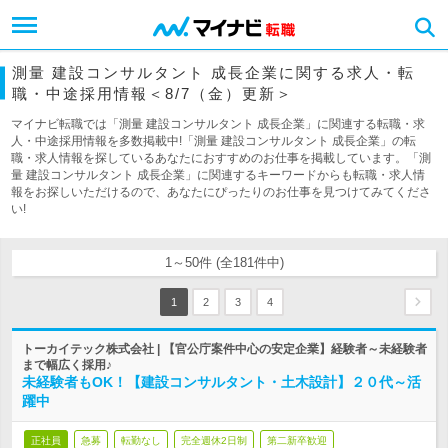
測量 建設コンサルタント 成長企業に関する求人・転
職・中途採用情報＜8/7（金）更新＞
マイナビ転職では「測量 建設コンサルタント 成長企業」に関連する転職・求
人・中途採用情報を多数掲載中!「測量 建設コンサルタント 成長企業」の転
職・求人情報を探しているあなたにおすすめのお仕事を掲載しています。「測
量 建設コンサルタント 成長企業」に関連するキーワードからも転職・求人情
報をお探しいただけるので、あなたにぴったりのお仕事を見つけてみてくださ
い!
1～50件 (全181件中)
1
2
3
4
トーカイテック株式会社 | 【官公庁案件中心の安定企業】経験者～未経験者
まで幅広く採用♪
未経験者もOK！【建設コンサルタント・土木設計】２０代～活
躍中
正社員
急募
転勤なし
完全週休2日制
第二新卒歓迎