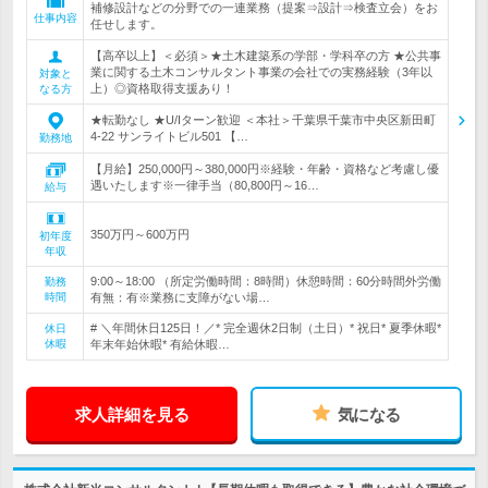
補修設計などの分野での一連業務（提案⇒設計⇒検査立会）をお
仕事内容
任せします。
【高卒以上】＜必須＞★土木建築系の学部・学科卒の方 ★公共事
業に関する土木コンサルタント事業の会社での実務経験（3年以
対象と
上）◎資格取得支援あり！
なる方
★転勤なし ★U/Iターン歓迎 ＜本社＞千葉県千葉市中央区新田町
4-22 サンライトビル501 【…
勤務地
【月給】250,000円～380,000円※経験・年齢・資格など考慮し優
遇いたします※一律手当（80,800円～16…
給与
350万円～600万円
初年度
年収
9:00～18:00 （所定労働時間：8時間）休憩時間：60分時間外労働
勤務
時間
有無：有※業務に支障がない場…
# ＼年間休日125日！／* 完全週休2日制（土日）* 祝日* 夏季休暇*
休日
休暇
年末年始休暇* 有給休暇…
求人詳細を見る
気になる