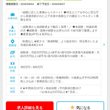
情報更新日：2026/08/04
終了予定日：
2026/08/27
《経験に応じた業務からスタート》◆埼玉エリアを中心に官公庁
から直接依頼された上下水道や道路などの建設コンサルタント業
仕事内容
務を担当
＼経験者から未経験者まで幅広く採用！／ ◆未経験：35歳未満
の方 ◆経験者：資格や経験をお持ちの方 ※給与面で優遇します
対象と
◆要普免(AT可)＆高卒以上
なる方
《転勤なし★駅チカ「南浦和駅」より徒歩3分》 埼玉県さいたま
市南区南本町1-8-9
勤務地
経験者：月給33万円以上+諸手当+賞与2回+決算賞与未経験者：月
給23万円以上+諸手当+賞与2回+決算賞与※経験・年…
給与
350万円～800万円
初年度
年収
9：00 ～18：00（休憩60分／実働8時間）※残業は月平均15時間
勤務
時間
程と少なめ！業務状況に応じて定…
# ★年間休日127日＋有給休暇（平均取得日数10.7
休日
休暇
日） ⇒お休みは137日以上★* 完全…
求人詳細を見る
気になる