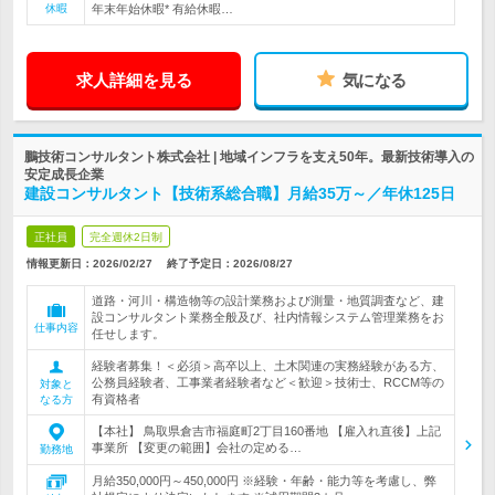
休暇
年末年始休暇* 有給休暇…
求人詳細を見る
気になる
鵬技術コンサルタント株式会社 | 地域インフラを支え50年。最新技術導入の
安定成長企業
建設コンサルタント【技術系総合職】月給35万～／年休125日
正社員
完全週休2日制
情報更新日：2026/02/27
終了予定日：
2026/08/27
道路・河川・構造物等の設計業務および測量・地質調査など、建
設コンサルタント業務全般及び、社内情報システム管理業務をお
仕事内容
任せします。
経験者募集！＜必須＞高卒以上、土木関連の実務経験がある方、
公務員経験者、工事業者経験者など＜歓迎＞技術士、RCCM等の
対象と
有資格者
なる方
【本社】 鳥取県倉吉市福庭町2丁目160番地 【雇入れ直後】上記
事業所 【変更の範囲】会社の定める…
勤務地
月給350,000円～450,000円 ※経験・年齢・能力等を考慮し、弊