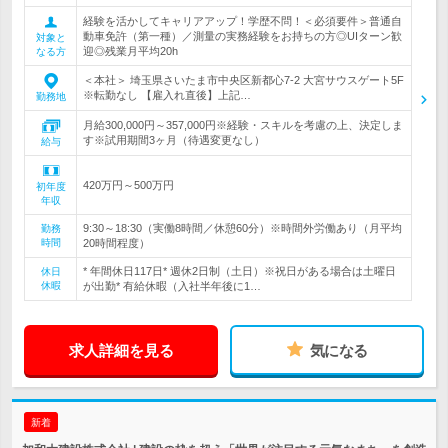
経験を活かしてキャリアアップ！学歴不問！＜必須要件＞普通自
動車免許（第一種）／測量の実務経験をお持ちの方◎UIターン歓
対象と
迎◎残業月平均20h
なる方
＜本社＞ 埼玉県さいたま市中央区新都心7-2 大宮サウスゲート5F
※転勤なし 【雇入れ直後】上記…
勤務地
月給300,000円～357,000円※経験・スキルを考慮の上、決定しま
す※試用期間3ヶ月（待遇変更なし）
給与
420万円～500万円
初年度
年収
9:30～18:30（実働8時間／休憩60分）※時間外労働あり（月平均
勤務
時間
20時間程度）
* 年間休日117日* 週休2日制（土日）※祝日がある場合は土曜日
休日
休暇
が出勤* 有給休暇（入社半年後に1…
求人詳細を見る
気になる
新着