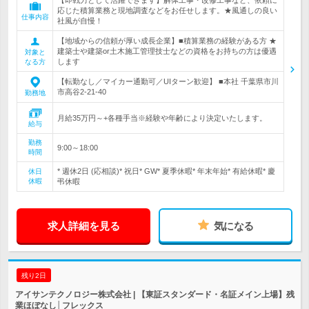
【即戦力として活躍できます】解体工事・改修工事など、依頼に
応じた積算業務と現地調査などをお任せします。★風通しの良い
仕事内容
社風が自慢！
【地域からの信頼が厚い成長企業】■積算業務の経験がある方 ★
建築士や建築or土木施工管理技士などの資格をお持ちの方は優遇
対象と
します
なる方
【転勤なし／マイカー通勤可／UIターン歓迎】 ■本社 千葉県市川
市高谷2-21-40
勤務地
月給35万円～+各種手当※経験や年齢により決定いたします。
給与
勤務
9:00～18:00
時間
* 週休2日 (応相談)* 祝日* GW* 夏季休暇* 年末年始* 有給休暇* 慶
休日
休暇
弔休暇
求人詳細を見る
気になる
残り2日
アイサンテクノロジー株式会社 | 【東証スタンダード・名証メイン上場】残
業ほぼなし│フレックス