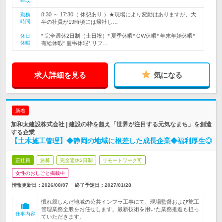
年収
8:30 ～ 17:30（ 休憩あり ）★現場により変動はありますが、大
勤務
時間
半の社員が19時頃には帰社し…
* 完全週休2日制（土日祝）* 夏季休暇* GW休暇* 年末年始休暇*
休日
休暇
有給休暇* 慶弔休暇* リフ…
求人詳細を見る
気になる
新着
加和太建設株式会社 | 建設の枠を超え「世界が注目する元気なまち」を創造
する企業
【土木施工管理】◆静岡の地域に根差した成長企業◆福利厚生◎
正社員
急募
完全週休2日制
リモートワーク可
女性のおしごと掲載中
情報更新日：2026/08/07
終了予定日：
2027/01/28
慣れ親しんだ地域の公共インフラ工事にて、現場監督および施工
管理業務全般をお任せします。最新技術を用いた業務推進も担っ
仕事内容
ていただきます。