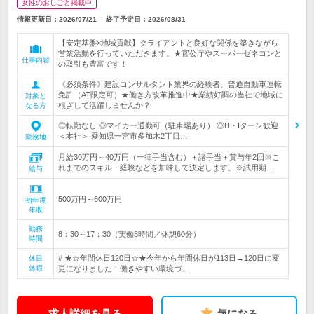
女性のおしごと掲載中
情報更新日：2026/07/21
終了予定日：
2026/08/31
【安定基盤×地域貢献】クライアントと良好な関係を築きながら
営業活動を行っていただきます。★官公庁やスーパーゼネコンと
仕事内容
の取引も豊富です！
《必須条件》建設コンサルタント業界の経験者、普通自動車運転
免許（AT限定可）★働き方改革推進中★業績好調の当社で地域に
対象と
根ざして活躍しませんか？
なる方
◎転勤なし ◎マイカー通勤可（駐車場あり） ◎U・Iターン歓迎
＜本社＞ 愛知県一宮市多加木2丁目…
勤務地
月給30万円～40万円（一律手当含む）＋諸手当＋賞与年2回※こ
れまでのスキル・経験などを加味して決定します。※試用期…
給与
500万円～600万円
初年度
年収
勤務
8：30～17：30（実働8時間／休憩60分）
時間
# ★☆年間休日120日☆★今年から年間休日が113日→120日に変
休日
休暇
更になりました！働きやすい環境づ…
求人詳細を見る
気になる