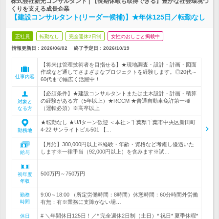
株式会社新光コンサルタント | 【長期休暇も取得できる】豊かな社会環境づ
くりを支える成長企業
【建設コンサルタント(リーダー候補)】★年休125日／転勤なし
正社員
転勤なし
完全週休2日制
女性のおしごと掲載中
情報更新日：2026/06/02
終了予定日：
2026/10/19
【将来は管理技術者を目指せる】★現地調査・設計・計画・図面
作成など通してさまざまなプロジェクトを経験します。◎20代～
仕事内容
60代まで幅広く活躍中！
【必須条件】★建設コンサルタントまたは土木設計・計画・積算
の経験がある方（5年以上）★RCCM ★普通自動車免許第一種
対象と
（運転必須）※高卒以上
なる方
★転勤なし ★U/Iターン歓迎 ＜本社＞千葉県千葉市中央区新田町
4-22 サンライトビル501 【…
勤務地
【月給】300,000円以上※経験・年齢・資格など考慮し優遇いた
します※一律手当（92,000円以上）を含みます※試…
給与
500万円～750万円
初年度
年収
9:00～18:00 （所定労働時間：8時間）休憩時間：60分時間外労働
勤務
時間
有無：有※業務に支障がない場…
# ＼年間休日125日！／* 完全週休2日制（土日）* 祝日* 夏季休暇*
休日