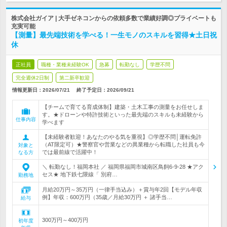
株式会社ガイア | 大手ゼネコンからの依頼多数で業績好調◎プライベートも
充実可能
【測量】最先端技術を学べる！一生モノのスキルを習得★土日祝
休
正社員
職種・業種未経験OK
急募
転勤なし
学歴不問
完全週休2日制
第二新卒歓迎
情報更新日：2026/07/21
終了予定日：
2026/09/21
【チームで育てる育成体制】建築・土木工事の測量をお任せしま
す。★ドローンや特許技術といった最先端のスキルも未経験から
仕事内容
学べます
【未経験者歓迎！あなたのやる気を重視】◎学歴不問│運転免許
（AT限定可）★警察官や営業などの異業種から転職した社員も今
対象と
では最前線で活躍中！
なる方
＼ 転勤なし！福岡本社 ／ 福岡県福岡市城南区鳥飼6-9-28 ★アク
セス★ 地下鉄七隈線「 別府…
勤務地
月給20万円～35万円（一律手当込み）＋賞与年2回【モデル年収
例】年収：600万円（35歳／月給30万円 ＋ 諸手当…
給与
300万円～400万円
初年度