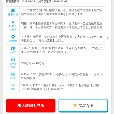
情報更新日：2026/06/16
終了予定日：
2026/12/07
【ペア制で安心】自社案件における、建物を建てる前の土地の状
態や形状を計測する測量業務全般をお任せします。
仕事内容
職種・業界未経験歓迎！学歴不問！＜必須要件＞普通自動車免許
対象と
（第一種）をお持ちの方＜歓迎要件＞体を動かすことが好きな方
なる方
＜本社＞ 埼玉県さいたま市中央区新都心7-2 大宮サウスゲート5F
※転勤なし 【雇入れ直後】上記…
勤務地
月給270,000円～300,000円※経験・スキルを考慮の上、決定しま
す※試用期間3ヶ月（待遇変更なし）
給与
380万円～420万円
初年度
年収
9:30～18:30（実働8時間／休憩60分）※時間外労働あり（月平均
勤務
時間
20時間程度）
* 年間休日117日* 週休2日制（火水）※祝日がある場合は土曜日
休日
休暇
が出勤* 有給休暇（入社半年後に1…
求人詳細を見る
気になる