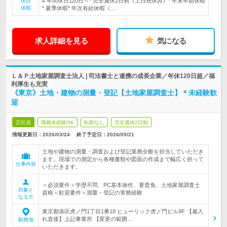
# 年間休日120日～* 完全週休2日制（土日祝休み）* 年末年始休暇
休日
休暇
* 夏季休暇* 年次有給休暇（…
求人詳細を見る
気になる
Ｌ＆Ｐ土地家屋調査士法人 | 司法書士と連携の成長企業／年休120日超／福
利厚生も充実
《東京》土地・建物の測量・登記【土地家屋調査士】＊未経験歓
迎
正社員
職種未経験OK
転勤なし
完全週休2日制
情報更新日：2026/03/24
終了予定日：
2026/09/21
土地や建物の測量・調査および登記業務全般を担当していただき
ます。現場での測定から各種書類や図面の作成まで幅広く担って
仕事内容
いただきます。
＜必須要件＞学歴不問、PC基本操作、要普免、土地家屋調査士
対象と
資格＜歓迎要件＞測量・登記の実務経験
なる方
東京都港区虎ノ門1丁目1番18 ヒューリック虎ノ門ビル9F 【雇入
れ直後】上記事業所 【変更の範囲…
勤務地