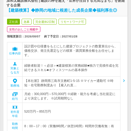
加和太建設株式会社 | 建設の枠を超え「世界が注目する元気なまち」を創造
する企業
【建築積算】◆静岡の地域に根差した成長企業◆福利厚生◎
正社員
急募
完全週休2日制
リモートワーク可
女性のおしごと掲載中
情報更新日：2026/08/07
終了予定日：
2027/01/28
設計図や仕様書をもとにした建築プロジェクトの数量算出から、
価格交渉、発注先選定などの積算・購買業務全般をお任せしま
仕事内容
す。
経験者歓迎！＜必須＞■建築積算の実務経験■独力で見積作成を完
対象と
結できるスキル■オフィスツールの基本操作
なる方
【本社屋】 静岡県三島市文教町1-5-15 ※マイカー通勤可 ※時
短・在宅勤務制度あり 【雇入れ直…
勤務地
月給：300,000円～570,000円 ※経験・能力を考慮し当社規定に
より決定します。 ※試用期間なし
給与
520万円～855万円
初年度
年収
勤務
8：00～17：00（実働8時間／休憩1時間）時間外労働有無：有
時間