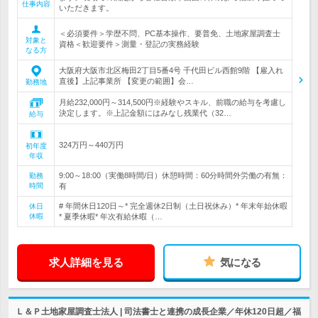
仕事内容
いただきます。
＜必須要件＞学歴不問、PC基本操作、要普免、土地家屋調査士
対象と
資格＜歓迎要件＞測量・登記の実務経験
なる方
大阪府大阪市北区梅田2丁目5番4号 千代田ビル西館9階 【雇入れ
直後】上記事業所 【変更の範囲】会…
勤務地
月給232,000円～314,500円※経験やスキル、前職の給与を考慮し
決定します。※上記金額にはみなし残業代（32…
給与
324万円～440万円
初年度
年収
9:00～18:00（実働8時間/日）休憩時間：60分時間外労働の有無：
勤務
時間
有
# 年間休日120日～* 完全週休2日制（土日祝休み）* 年末年始休暇
休日
休暇
* 夏季休暇* 年次有給休暇（…
求人詳細を見る
気になる
Ｌ＆Ｐ土地家屋調査士法人 | 司法書士と連携の成長企業／年休120日超／福