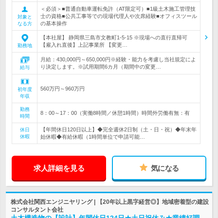
＜必須＞■普通自動車運転免許（AT限定可）■1級土木施工管理技
士の資格■公共工事等での現場代理人や次席経験■オフィスツール
対象と
の基本操作
なる方
【本社屋】 静岡県三島市文教町1-5-15 ※現場への直行直帰可
【雇入れ直後】上記事業所 【変更…
勤務地
月給：430,000円～650,000円※経験・能力を考慮し当社規定によ
り決定します。※試用期間6カ月（期間中の変更…
給与
560万円～960万円
初年度
年収
勤務
8：00～17：00（実働8時間／休憩1時間）時間外労働有無：有
時間
【年間休日120日以上】◆完全週休2日制（土・日・祝）◆年末年
休日
休暇
始休暇◆有給休暇（1時間単位で申請可能…
求人詳細を見る
気になる
株式会社関西エンジニヤリング | 【20年以上黒字経営◎】地域密着型の建設
コンサルタント会社