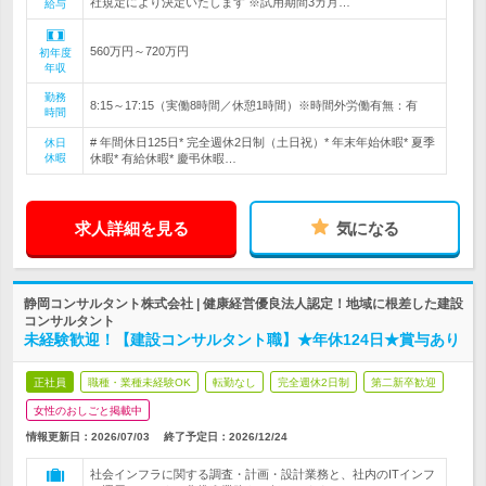
社規定により決定いたします ※試用期間3カ月…
給与
560万円～720万円
初年度
年収
勤務
8:15～17:15（実働8時間／休憩1時間）※時間外労働有無：有
時間
# 年間休日125日* 完全週休2日制（土日祝）* 年末年始休暇* 夏季
休日
休暇
休暇* 有給休暇* 慶弔休暇…
求人詳細を見る
気になる
静岡コンサルタント株式会社 | 健康経営優良法人認定！地域に根差した建設
コンサルタント
未経験歓迎！【建設コンサルタント職】★年休124日★賞与あり
正社員
職種・業種未経験OK
転勤なし
完全週休2日制
第二新卒歓迎
女性のおしごと掲載中
情報更新日：2026/07/03
終了予定日：
2026/12/24
社会インフラに関する調査・計画・設計業務と、社内のITインフ