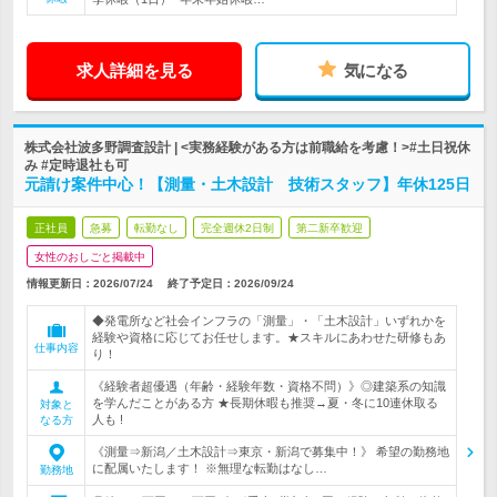
求人詳細を見る
気になる
株式会社波多野調査設計 | <実務経験がある方は前職給を考慮！>#土日祝休
み #定時退社も可
元請け案件中心！【測量・土木設計 技術スタッフ】年休125日
正社員
急募
転勤なし
完全週休2日制
第二新卒歓迎
女性のおしごと掲載中
情報更新日：2026/07/24
終了予定日：
2026/09/24
◆発電所など社会インフラの「測量」・「土木設計」いずれかを
経験や資格に応じてお任せします。★スキルにあわせた研修もあ
仕事内容
り！
《経験者超優遇（年齢・経験年数・資格不問）》◎建築系の知識
を学んだことがある方 ★長期休暇も推奨→夏・冬に10連休取る
対象と
人も !
なる方
《測量⇒新潟／土木設計⇒東京・新潟で募集中！》 希望の勤務地
に配属いたします！ ※無理な転勤はなし…
勤務地