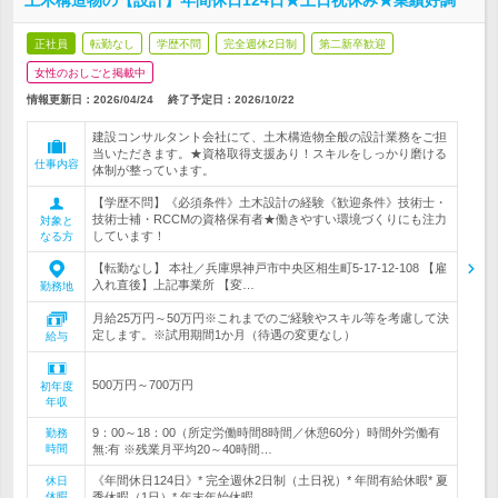
土木構造物の【設計】年間休日124日★土日祝休み★業績好調
正社員
転勤なし
学歴不問
完全週休2日制
第二新卒歓迎
女性のおしごと掲載中
情報更新日：2026/04/24
終了予定日：
2026/10/22
建設コンサルタント会社にて、土木構造物全般の設計業務をご担
当いただきます。★資格取得支援あり！スキルをしっかり磨ける
仕事内容
体制が整っています。
【学歴不問】《必須条件》土木設計の経験《歓迎条件》技術士・
技術士補・RCCMの資格保有者★働きやすい環境づくりにも注力
対象と
しています！
なる方
【転勤なし】 本社／兵庫県神戸市中央区相生町5-17-12-108 【雇
入れ直後】上記事業所 【変…
勤務地
月給25万円～50万円※これまでのご経験やスキル等を考慮して決
定します。※試用期間1か月（待遇の変更なし）
給与
500万円～700万円
初年度
年収
9：00～18：00（所定労働時間8時間／休憩60分）時間外労働有
勤務
時間
無:有 ※残業月平均20～40時間…
《年間休日124日》* 完全週休2日制（土日祝）* 年間有給休暇* 夏
休日
休暇
季休暇（1日）* 年末年始休暇…