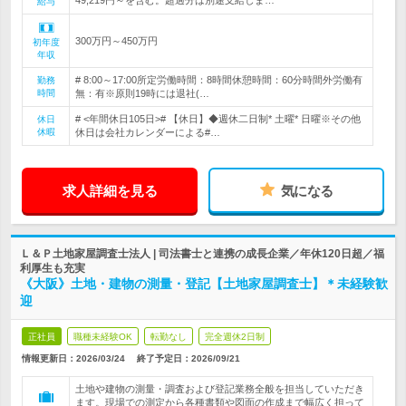
49,219円～を含む。超過分は別途支給しま…
給与
300万円～450万円
初年度
年収
# 8:00～17:00所定労働時間：8時間休憩時間：60分時間外労働有
勤務
時間
無：有※原則19時には退社(…
# <年間休日105日># 【休日】◆週休二日制* 土曜* 日曜※その他
休日
休暇
休日は会社カレンダーによる#…
求人詳細を見る
気になる
Ｌ＆Ｐ土地家屋調査士法人 | 司法書士と連携の成長企業／年休120日超／福
利厚生も充実
《大阪》土地・建物の測量・登記【土地家屋調査士】＊未経験歓
迎
正社員
職種未経験OK
転勤なし
完全週休2日制
情報更新日：2026/03/24
終了予定日：
2026/09/21
土地や建物の測量・調査および登記業務全般を担当していただき
ます。現場での測定から各種書類や図面の作成まで幅広く担って