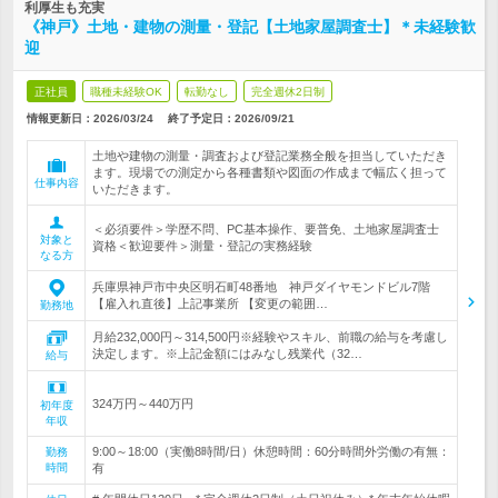
利厚生も充実
《神戸》土地・建物の測量・登記【土地家屋調査士】＊未経験歓
迎
正社員
職種未経験OK
転勤なし
完全週休2日制
情報更新日：2026/03/24
終了予定日：
2026/09/21
土地や建物の測量・調査および登記業務全般を担当していただき
ます。現場での測定から各種書類や図面の作成まで幅広く担って
仕事内容
いただきます。
＜必須要件＞学歴不問、PC基本操作、要普免、土地家屋調査士
対象と
資格＜歓迎要件＞測量・登記の実務経験
なる方
兵庫県神戸市中央区明石町48番地 神戸ダイヤモンドビル7階
【雇入れ直後】上記事業所 【変更の範囲…
勤務地
月給232,000円～314,500円※経験やスキル、前職の給与を考慮し
決定します。※上記金額にはみなし残業代（32…
給与
324万円～440万円
初年度
年収
9:00～18:00（実働8時間/日）休憩時間：60分時間外労働の有無：
勤務
時間
有