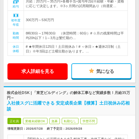
月給：20万円～35万円+各種手当+賞与年2回※経験・年齢・資格
に応じて決定します。※3ヶ月間の試用期間あり（待遇変…
給与
300万円～530万円
初年度
年収
8時30分～17時30分 （休憩時間：60分）# ☆月の残業時間は平
勤務
時間
均20h以下！1～3月は繁忙期の…
# ★年間休日125日！土日祝休み！# ＜休日＞★週休2日制（土
休日
休暇
日）※年3回ほど土曜出勤があります。…
求人詳細を見る
気になる
株式会社DSK | 「東芝ビルディング」の解体工事など実績多数！月給35万
円～
入社後スグに活躍できる 安定成長企業【積算】土日祝休み応相
談
正社員
業種未経験OK
急募
転勤なし
学歴不問
情報更新日：2026/07/28
終了予定日：
2026/09/28