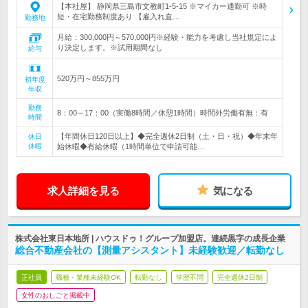
【本社屋】 静岡県三島市文教町1-5-15 ※マイカー通勤可 ※時
短・在宅勤務制度あり 【雇入れ直…
勤務地
月給：300,000円～570,000円※経験・能力を考慮し当社規定によ
り決定します。※試用期間なし
給与
520万円～855万円
初年度
年収
勤務
8：00～17：00（実働8時間／休憩1時間）時間外労働有無：有
時間
【年間休日120日以上】◆完全週休2日制（土・日・祝）◆年末年
休日
休暇
始休暇◆有給休暇（1時間単位で申請可能…
求人詳細を見る
気になる
株式会社東日本地所 | ハウスドゥ！グループ加盟店。連続黒字の成長企業
総合不動産会社の【測量アシスタント】未経験歓迎／転勤なし
正社員
職種・業種未経験OK
転勤なし
学歴不問
完全週休2日制
女性のおしごと掲載中