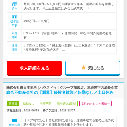
月給370,000円～500,000円※経験やスキル、前職の給与を考慮し
決定します。※上記金額にはみなし残業代（ 8…
給与
490万円～700万円
初年度
年収
8:30～17:30（実働8時間/日）休憩時間：60分時間外労働の有無：
勤務
時間
有
# 年間休日120日～* 完全週休2日制（土日祝休み）* 年末年始休暇
休日
休暇
* 夏季休暇* 年次有給休暇（…
求人詳細を見る
気になる
株式会社東日本地所 | ハウスドゥ！グループ加盟店。連続黒字の成長企業
総合不動産会社の【測量】経験者歓迎／転勤なし／土日休み
正社員
転勤なし
学歴不問
完全週休2日制
女性のおしごと掲載中
情報更新日：2026/06/29
終了予定日：
2026/12/07
【ペア制で安心】自社案件における、建物を建てる前の土地の状
態や形状を計測する測量業務全般をお任せします。
仕事内容