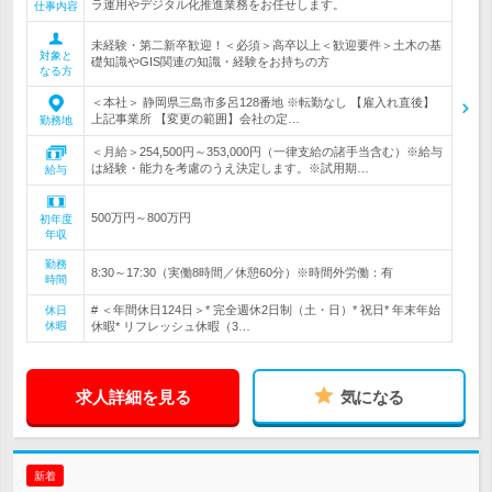
ラ運用やデジタル化推進業務をお任せします。
仕事内容
未経験・第二新卒歓迎！＜必須＞高卒以上＜歓迎要件＞土木の基
対象と
礎知識やGIS関連の知識・経験をお持ちの方
なる方
＜本社＞ 静岡県三島市多呂128番地 ※転勤なし 【雇入れ直後】
上記事業所 【変更の範囲】会社の定…
勤務地
＜月給＞254,500円～353,000円（一律支給の諸手当含む）※給与
は経験・能力を考慮のうえ決定します。※試用期…
給与
500万円～800万円
初年度
年収
勤務
8:30～17:30（実働8時間／休憩60分）※時間外労働：有
時間
# ＜年間休日124日＞* 完全週休2日制（土・日）* 祝日* 年末年始
休日
休暇
休暇* リフレッシュ休暇（3…
求人詳細を見る
気になる
新着