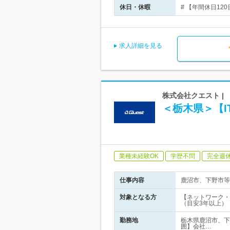
休日・休暇
# 【年間休日12
求人詳細を見る
株式会社クエスト |
＜栃木県＞【I
業種未経験OK
学歴不問
完全週
仕事内容
鹿沼市、下野市等
対象となる方
【ネットワーク・
（目安3年以上）
勤務地
栃木県鹿沼市、下
囲】会社…