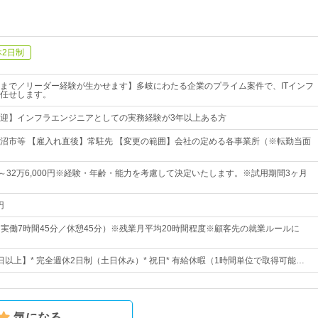
休2日制
まで／リーダー経験が生かせます】多岐にわたる企業のプライム案件で、ITインフ
任せします。
迎】インフラエンジニアとしての実務経験が3年以上ある方
沼市等 【雇入れ直後】常駐先 【変更の範囲】会社の定める各事業所（※転勤当面
0円～32万6,000円※経験・年齢・能力を考慮して決定いたします。※試用期間3ヶ月
円
0（実働7時間45分／休憩45分）※残業月平均20時間程度※顧客先の就業ルールに
0日以上】* 完全週休2日制（土日休み）* 祝日* 有給休暇（1時間単位で取得可能…
気になる