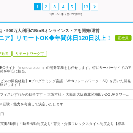
…
1
2
3
4
5
13
1件〜50件（全622件中）
00万点・900万人利用のBtoBオンラインストアを開発/運営
ニア】リモートOK◆年間休日120日以上！
正社員
卒歓迎
リモートワーク可
Cサイト『monotaro.com』の開発業務をお任せします。特にサーバーサイドのア
発を中心に担当。
ービスの開発経験】■プログラミング言語・Webフレームワーク・SQLを用いた開発
歓迎します！
ィスいずれかの勤務です ＜大阪本社＞ 大阪府大阪市北区梅田3-2-2 JPタワー…
円～※経験・能力を考慮して決定いたします
万円
0（実働8時間）* 時差出勤制度あり* 育児・介護フレックスタイム制度あり【標準