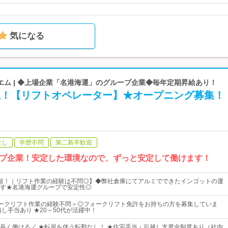
気になる
エム | ◆上場企業「名港海運」のグループ企業◆毎年定期昇給あり！
以上！【リフトオペレーター】★オープニング募集！
なし
学歴不問
第二新卒歓迎
プ企業！安定した環境なので、ずっと安定して働けます！
超！｜リフト作業の経験は不問◎】◆弊社倉庫にてアルミでできたインゴットの運
す★名港海運グループで安定性◎
ークリフト作業の経験不問＞◎フォークリフト免許をお持ちの方を募集していま
し手当あり ★20～50代が活躍中！
長く働ける／ ★転居を伴う転勤なし！ ★住宅手当・引越し支度金制度あり（社内