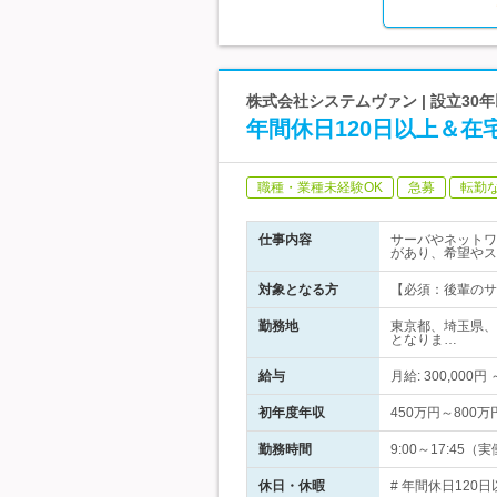
株式会社システムヴァン | 設立30
年間休日120日以上＆在
職種・業種未経験OK
急募
転勤
仕事内容
サーバやネットワ
があり、希望やス
対象となる方
【必須：後輩のサ
勤務地
東京都、埼玉県、
となりま…
給与
月給: 300,000
初年度年収
450万円～800万
勤務時間
9:00～17:45（
休日・休暇
# 年間休日120