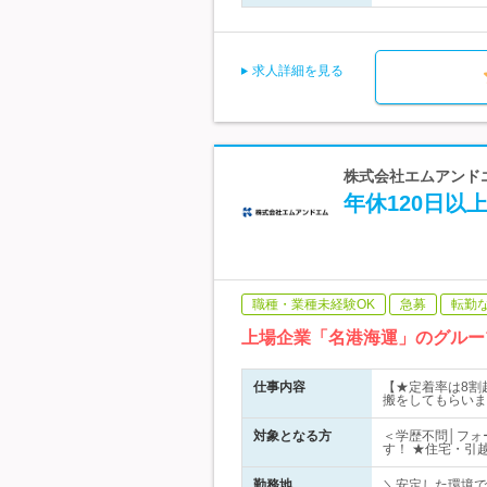
求人詳細を見る
株式会社エムアンド
年休120日
職種・業種未経験OK
急募
転勤
上場企業「名港海運」のグルー
仕事内容
【★定着率は8割
搬をしてもらいま
対象となる方
＜学歴不問│フォ
す！ ★住宅・引越
勤務地
＼安定した環境で