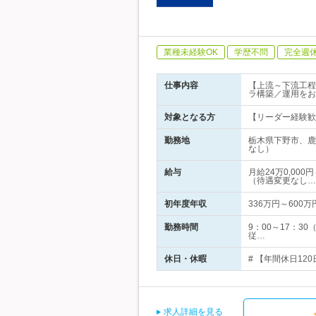
業種未経験OK
学歴不問
完全週
仕事内容
【上流～下流工程
ラ構築／運用をお
対象となる方
【リーダー経験歓
勤務地
栃木県下野市、鹿
なし）
給与
月給24万0,00
（待遇変更なし…
初年度年収
336万円～600万
勤務時間
9：00～17：3
従…
休日・休暇
# 【年間休日12
求人詳細を見る