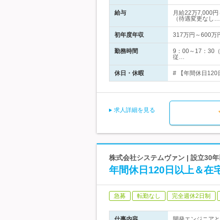
給与
月給22万7,00
（待遇変更なし…
初年度年収
317万円～600万
勤務時間
9：00～17：3
従…
休日・休暇
# 【年間休日12
求人詳細を見る
株式会社システムヴァン | 設立30
年間休日120日以上＆在
急募
転勤なし
完全週休2日制
仕事内容
開発エンジニアと