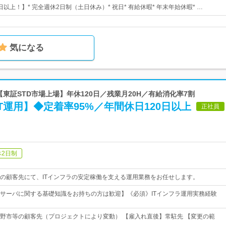
0日以上！】* 完全週休2日制（土日休み）* 祝日* 有給休暇* 年末年始休暇* …
気になる
 【東証STD市場上場】年休120日／残業月20H／有給消化率7割
T運用】◆定着率95%／年間休日120日以上
正社員
休2日制
の顧客先にて、ITインフラの安定稼働を支える運用業務をお任せします。
サーバに関する基礎知識をお持ちの方は歓迎】《必須》ITインフラ運用実務経験
野市等の顧客先（プロジェクトにより変動） 【雇入れ直後】常駐先 【変更の範