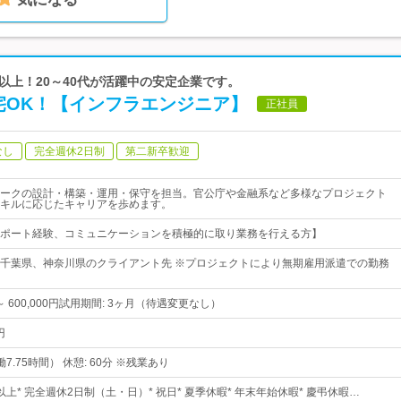
年以上！20～40代が活躍中の安定企業です。
宅OK！【インフラエンジニア】
正社員
なし
完全週休2日制
第二新卒歓迎
ークの設計・構築・運用・保守を担当。官公庁や金融系など多様なプロジェクト
キルに応じたキャリアを歩めます。
ポート経験、コミュニケーションを積極的に取り業務を行える方】
千葉県、神奈川県のクライアント先 ※プロジェクトにより無期雇用派遣での勤務
円 ～ 600,000円試用期間: 3ヶ月（待遇変更なし）
円
実働7.75時間） 休憩: 60分 ※残業あり
日以上* 完全週休2日制（土・日）* 祝日* 夏季休暇* 年末年始休暇* 慶弔休暇…