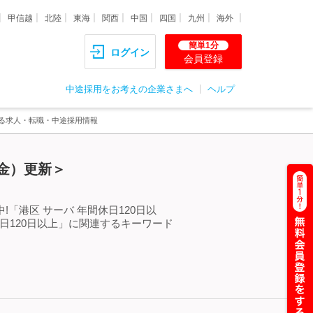
甲信越
北陸
東海
関西
中国
四国
九州
海外
簡単1分
ログイン
会員登録
中途採用をお考えの企業さまへ
ヘルプ
する求人・転職・中途採用情報
（金）更新＞
「港区 サーバ 年間休日120日以
日120日以上」に関連するキーワード