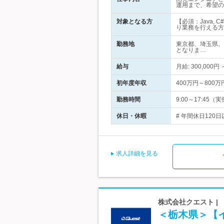
運用まで、希望の
対象となる方
【必須：Java, C
り業務を行える方
勤務地
東京都、埼玉県、
となりま…
給与
月給: 300,000
初年度年収
400万円～800万
勤務時間
9:00～17:45（
休日・休暇
# 年間休日120
求人詳細を見る
株式会社クエスト |
＜栃木県＞【