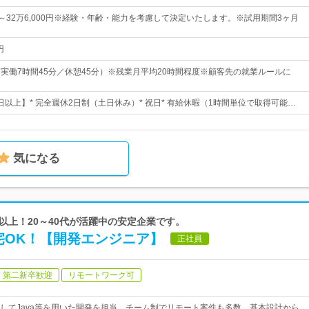
0円～32万6,000円※経験・年齢・能力を考慮して決定いたします。※試用期間3ヶ月
円
0（実働7時間45分／休憩45分）※残業月平均20時間程度※顧客先の就業ルールに
0日以上】* 完全週休2日制（土日休み）* 祝日* 有給休暇（1時間単位で取得可能…
気になる
年以上！20～40代が活躍中の安定企業です。
宅OK！【開発エンジニア】
正社員
第二新卒歓迎
リモートワーク可
してJava等を用いた開発を担当。チーム制でリモート案件も多数。基本設計から