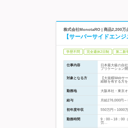
株式会社MonotaRO | 商品2,2
【サーバーサイドエンジ
学歴不問
完全週休2日制
第二新
仕事内容
日本最大級の自社E
プリケーション開
対象となる方
【大規模Webサ
経験を有する方を
勤務地
大阪本社・東京オフ
給与
月給276,000
初年度年収
550万円～1000
勤務時間
9：00～18：0
労…