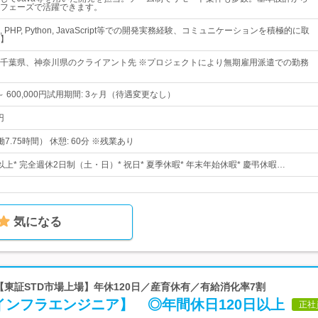
フェーズで活躍できます。
#, PHP, Python, JavaScript等での開発実務経験、コミュニケーションを積極的に取
】
千葉県、神奈川県のクライアント先 ※プロジェクトにより無期雇用派遣での勤務
円 ～ 600,000円試用期間: 3ヶ月（待遇変更なし）
円
実働7.75時間） 休憩: 60分 ※残業あり
日以上* 完全週休2日制（土・日）* 祝日* 夏季休暇* 年末年始休暇* 慶弔休暇…
気になる
 【東証STD市場上場】年休120日／産育休有／有給消化率7割
インフラエンジニア】 ◎年間休日120日以上
正社