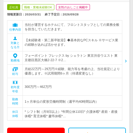
正社員
職種・業種未経験OK
女性のおしごと掲載中
情報更新日：2026/03/31
終了予定日：
2026/09/28
当社が運営するホテルにて、フロントスタッフとしての業務全般
を担当していただきます。
仕事内容
【未経験者・第二新卒歓迎】◆基本的なPCスキル ※サービス業
対象と
の経験があれば活かせます。
なる方
フォーポイント フレックス by シェラトン 東京渋谷ウエスト 東
京都目黒区大橋2-22-7 ※2…
勤務地
月給22万円～29万円※経験、能力等を考慮の上、当社規定により
優遇します。※試用期間6ヶ月（待遇変更なし）
給与
300万円～462万円
初年度
年収
勤務
1ヶ月単位の変形労働時間制（週平均40時間以内）
時間
* シフト制（月9日以上）*年間公休110日* 介護休暇* 産前・産後
休日
休暇
休暇* 育児休暇* 慶弔休暇*…