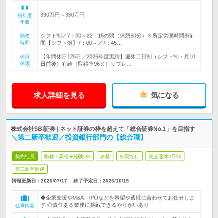
330万円～350万円
初年度
年収
シフト制／7：00～22：15の間（休憩60分）※所定労働時間8時
勤務
時間
間【シフト例】7：00～／7：45…
【年間休日125日／2026年度実績】週休二日制（シフト制・月10
休日
休暇
日前後）有給（取得率96％）リフレ…
求人詳細を見る
気になる
株式会社SBI証券 | ネット証券の枠を超えて「総合証券No.1」を目指す
＼第二新卒歓迎／投資銀行部門の【総合職】
契約社員
職種・業種未経験OK
急募
転勤なし
完全週休2日制
第二新卒歓迎
情報更新日：2026/07/17
終了予定日：
2026/10/15
◆企業支援やM&A、IPOなどを希望や適性に合わせてお任せしま
す ◎責任ある業務に挑戦できるやりがいあり
仕事内容