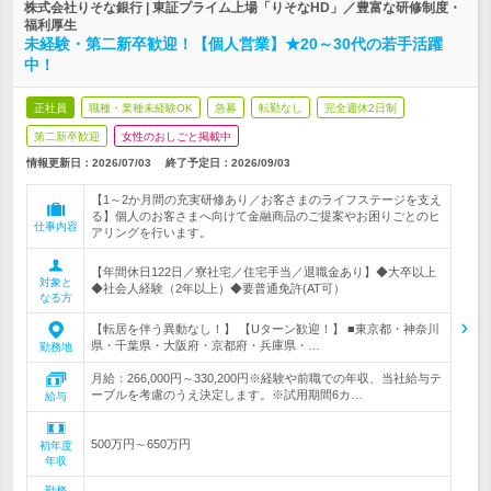
株式会社りそな銀行 | 東証プライム上場「りそなHD」／豊富な研修制度・
福利厚生
未経験・第二新卒歓迎！【個人営業】★20～30代の若手活躍
中！
正社員
職種・業種未経験OK
急募
転勤なし
完全週休2日制
第二新卒歓迎
女性のおしごと掲載中
情報更新日：2026/07/03
終了予定日：
2026/09/03
【1～2か月間の充実研修あり／お客さまのライフステージを支え
る】個人のお客さまへ向けて金融商品のご提案やお困りごとのヒ
仕事内容
アリングを行います。
【年間休日122日／寮社宅／住宅手当／退職金あり】◆大卒以上
対象と
◆社会人経験（2年以上）◆要普通免許(AT可）
なる方
【転居を伴う異動なし！】 【Uターン歓迎！】 ■東京都・神奈川
県・千葉県・大阪府・京都府・兵庫県・…
勤務地
月給：266,000円～330,200円※経験や前職での年収、当社給与テ
ーブルを考慮のうえ決定します。※試用期間6カ…
給与
500万円～650万円
初年度
年収
勤務