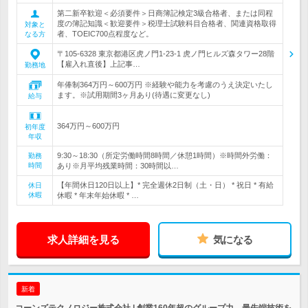
第二新卒歓迎＜必須要件＞日商簿記検定3級合格者、または同程
度の簿記知識＜歓迎要件＞税理士試験科目合格者、関連資格取得
対象と
者、TOEIC700点程度など。
なる方
〒105-6328 東京都港区虎ノ門1-23-1 虎ノ門ヒルズ森タワー28階
【雇入れ直後】上記事…
勤務地
年俸制364万円～600万円 ※経験や能力を考慮のうえ決定いたし
ます。※試用期間3ヶ月あり(待遇に変更なし)
給与
364万円～600万円
初年度
年収
9:30～18:30（所定労働時間8時間／休憩1時間）※時間外労働：
勤務
時間
あり※月平均残業時間：30時間以…
【年間休日120日以上】* 完全週休2日制（土・日） * 祝日 * 有給
休日
休暇
休暇 * 年末年始休暇 * …
求人詳細を見る
気になる
新着