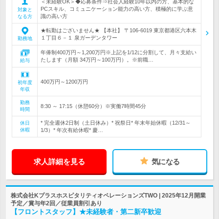
＜未経験OK＞◆応募条件⇒社会人経験10年以内の方、基本的な
PCスキル、コミュニケーション能力の高い方、積極的に学ぶ意
対象と
識の高い方
なる方
★転勤はございません★ 【本社】 〒106-6019 東京都港区六本木
１丁目６－１ 泉ガーデンタワー
勤務地
年俸制400万円～1,200万円※上記を1/12に分割して、月々支給い
たします（月額 34万円～100万円）。※前職…
給与
400万円～1200万円
初年度
年収
勤務
8:30 ～ 17:15（休憩60分）※実働7時間45分
時間
* 完全週休2日制（土日休み）* 祝祭日* 年末年始休暇（12/31～
休日
休暇
1/3）* 年次有給休暇* 慶…
求人詳細を見る
気になる
株式会社KプラスホスピタリティオペレーションズTWO | 2025年12月開業
予定／賞与年2回／従業員割引あり
【フロントスタッフ】★未経験者・第二新卒歓迎