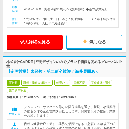
勤務
9:30～18:00（実働7時間30分／休憩1時間）◆基本残業なし
時間
* 完全週休2日制（土・日・祝）* 夏季休暇（6日）* 年末年始休暇
休日
休暇
* 有給休暇（入社半年経過後10…
求人詳細を見る
気になる
株式会社GARDE | 空間デザインの力でブランド価値を高めるグローバル企
業
【企画営業】未経験・第二新卒歓迎／海外展開あり
正社員
職種・業種未経験OK
転勤なし
学歴不問
完全週休2日制
第二新卒歓迎
情報更新日：2026/04/24
終了予定日：
2026/10/22
デベロッパーやゼネコン等との関係構築を通じ、新規・改装案件
の起点を作る企画営業をお任せします。開発前段階の幅広い業務
仕事内容
をお願いします！
職種未経験歓迎！新しい業界で活躍できる＜必須＞29歳以下の方
＜あれば活かせる経験＞法人営業の経験、社内他部署とも調整で
対象と