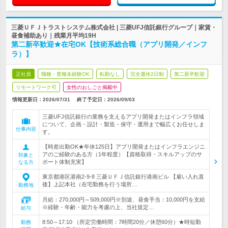
三菱ＵＦＪトラストシステム株式会社 | 三菱UFJ信託銀行グループ｜家賃・
昼食補助あり｜残業月平均19H
第二新卒歓迎★在宅OK【技術系総合職（アプリ開発／インフ
ラ）】
正社員
職種・業種未経験OK
転勤なし
完全週休2日制
第二新卒歓迎
リモートワーク可
女性のおしごと掲載中
情報更新日：2026/07/31
終了予定日：
2026/09/03
三菱UFJ信託銀行の業務を支えるアプリ開発またはインフラ領域
について、企画・設計・製造・保守・運用まで幅広くお任せしま
仕事内容
す。
【時差出勤OK★年休125日】アプリ開発またはインフラエンジニ
アのご経験のある方（1年程度）【資格取得・スキルアップのサ
対象と
ポート体制充実】
なる方
東京都港区港南2-9-8 三菱ＵＦＪ信託銀行港南ビル 【雇い入れ直
後】上記本社（在宅勤務を行う場所…
勤務地
月給：270,000円～509,000円※別途、昼食手当：10,000円を支給
※経験・年齢・能力を考慮の上、当社規定…
給与
8:50～17:10 （所定労働時間：7時間20分／休憩60分）★時短勤
勤務