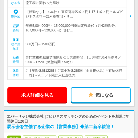
流工程に関わった経験
なる方
【転勤なし】 ＜本社＞ 東京都港区虎ノ門1-17-1 虎ノ門ヒルズビ
ジネスタワー21F ※在宅・リ…
勤務地
年俸5,004,000円～15,000,000円※固定残業代（月42時間分、
107,000円～320,000円）含む…
給与
500万円～1500万円
初年度
年収
専門業務型裁量労働制みなし労働時間：1日8時間30分※参考／
勤務
時間
9:00～17:20（休憩時間：50分）
# 【年間休日122日】# 完全週休2日制（土日祝休み）* 有給休暇
休日
休暇
（2日～20日／下限は入社直後の…
求人詳細を見る
気になる
エバーリッジ株式会社 | #ビジネスマッチングのためのイベントを創造 #年
間休日120日
展示会を主催する企業の【営業事務】◆第二新卒歓迎！