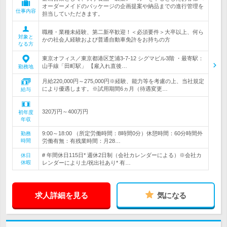
オーダーメイドのパッケージの企画提案や納品までの進行管理を
仕事内容
担当していただきます。
職種・業種未経験、第二新卒歓迎！＜必須要件＞大卒以上、何ら
対象と
かの社会人経験および普通自動車免許をお持ちの方
なる方
東京オフィス／東京都港区芝浦3-7-12 シグマビル3階 ・最寄駅：
山手線「田町駅」 【雇入れ直後…
勤務地
月給220,000円～275,000円※経験、能力等を考慮の上、当社規定
により優遇します。※試用期間6ヵ月（待遇変更…
給与
320万円～400万円
初年度
年収
9:00～18:00 （所定労働時間：8時間0分）休憩時間：60分時間外
勤務
時間
労働有無：有残業時間：月28…
# 年間休日115日* 週休2日制（会社カレンダーによる）※会社カ
休日
休暇
レンダーにより土/祝出社あり* 有…
求人詳細を見る
気になる