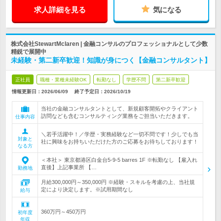
求人詳細を見る
気になる
株式会社StewartMclaren | 金融コンサルのプロフェッショナルとして少数
精鋭で展開中
未経験・第二新卒歓迎！知識が身につく【金融コンサルタント】
正社員
職種・業種未経験OK
転勤なし
学歴不問
第二新卒歓迎
情報更新日：2026/06/09
終了予定日：
2026/10/19
当社の金融コンサルタントとして、新規顧客開拓やクライアント
訪問なども含むコンサルティング業務をご担当いただきます。
仕事内容
＼若手活躍中！／学歴・実務経験など一切不問です！少しでも当
対象と
社に興味をお持ちいただけた方のご応募をお待ちしております！
なる方
＜本社＞ 東京都港区白金台5-9-5 barres 1F ※転勤なし 【雇入れ
直後】上記事業所 【…
勤務地
月給300,000円～350,000円 ※経験・スキルを考慮の上、当社規
定により決定します。※試用期間なし
給与
360万円～450万円
初年度
年収