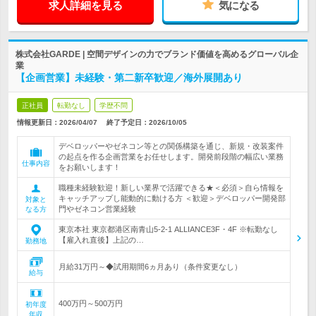
求人詳細を見る
気になる
株式会社GARDE | 空間デザインの力でブランド価値を高めるグローバル企
業
【企画営業】未経験・第二新卒歓迎／海外展開あり
正社員
転勤なし
学歴不問
情報更新日：2026/04/07
終了予定日：
2026/10/05
デベロッパーやゼネコン等との関係構築を通じ、新規・改装案件
の起点を作る企画営業をお任せします。開発前段階の幅広い業務
仕事内容
をお願いします！
職種未経験歓迎！新しい業界で活躍できる★＜必須＞自ら情報を
キャッチアップし能動的に動ける方 ＜歓迎＞デベロッパー開発部
対象と
門やゼネコン営業経験
なる方
東京本社 東京都港区南青山5-2-1 ALLIANCE3F・4F ※転勤なし
【雇入れ直後】上記の…
勤務地
月給31万円～◆試用期間6ヵ月あり（条件変更なし）
給与
400万円～500万円
初年度
年収