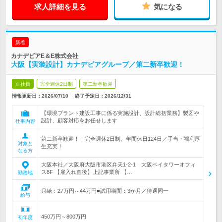
求人詳細を見る
気になる
新着
カナデビアE＆E株式会社
大阪【実装設計】カナデビアグループ／第二新卒歓迎！
正社員
完全週休2日制
第二新卒歓迎
情報更新日：2026/07/10
終了予定日：
2026/12/31
【環境プラント建設工事に係る実施設計、設計総括業務】製図や
設計、顧客対応をお任せします
仕事内容
第二新卒歓迎！｜完全週休2日制、年間休日124日／手当・福利厚
対象と
生充実！
なる方
大阪本社／大阪府大阪市港区弁天1-2-1 大阪ベイタワーオフィ
ス8F 【雇入れ直後】上記事業所 【…
勤務地
月給：27万円～44万円■試用期間：3か月／待遇同一
給与
450万円～800万円
初年度