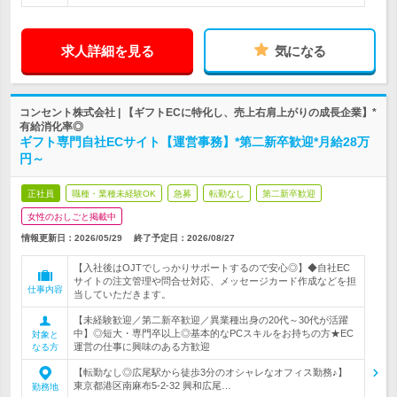
求人詳細を見る
気になる
コンセント株式会社 | 【ギフトECに特化し、売上右肩上がりの成長企業】*
有給消化率◎
ギフト専門自社ECサイト【運営事務】*第二新卒歓迎*月給28万
円～
正社員
職種・業種未経験OK
急募
転勤なし
第二新卒歓迎
女性のおしごと掲載中
情報更新日：2026/05/29
終了予定日：
2026/08/27
【入社後はOJTでしっかりサポートするので安心◎】◆自社EC
サイトの注文管理や問合せ対応、メッセージカード作成などを担
仕事内容
当していただきます。
【未経験歓迎／第二新卒歓迎／異業種出身の20代～30代が活躍
中】◎短大・専門卒以上◎基本的なPCスキルをお持ちの方★EC
対象と
運営の仕事に興味のある方歓迎
なる方
【転勤なし◎広尾駅から徒歩3分のオシャレなオフィス勤務♪】
東京都港区南麻布5-2-32 興和広尾…
勤務地