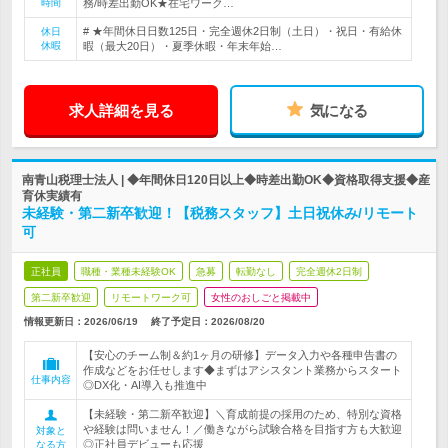
時間
務/時差出勤OK★在宅ワーク…
# ★年間休日日数125日・完全週休2日制（土日）・祝日・有給休
休日
休暇
暇（最大20日）・夏季休暇・年末年始…
求人詳細を見る
気になる
南青山税理士法人 | ◆年間休日120日以上◆時差出勤OK◆資格取得支援◆産
育休実績有
未経験・第二新卒歓迎！【税務スタッフ】土日祝休み/リモート
可
正社員
職種・業種未経験OK
急募
転勤なし
完全週休2日制
第二新卒歓迎
リモートワーク可
女性のおしごと掲載中
情報更新日：2026/06/19
終了予定日：
2026/08/20
【安心のチーム制＆約1ヶ月の研修】データ入力や各種申告書の
作成などをお任せします◆まずはアシスタント業務からスタート
仕事内容
◎DX化・AI導入も推進中
【未経験・第二新卒歓迎】＼育成前提の採用のため、特別な資格
や経験は問いません！／働きながら試験合格を目指す方も大歓迎
対象と
◎正社員デビューも応援
なる方