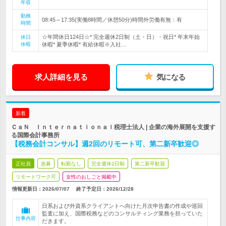
年収
勤務
08:45～17:35(実働8時間／休憩50分)時間外労働有無：有
時間
☆年間休日124日☆* 完全週休2日制（土・日）・祝日* 年末年始
休日
休暇
休暇* 夏季休暇* 有給休暇※入社…
求人詳細を見る
気になる
新着
ＣａＮ Ｉｎｔｅｒｎａｔｉｏｎａｌ税理士法人 | 企業の海外展開を支援す
る国際会計事務所
【税務会計コンサル】週2回のリモート可、第二新卒歓迎◎
正社員
急募
転勤なし
完全週休2日制
第二新卒歓迎
リモートワーク可
女性のおしごと掲載中
情報更新日：2026/07/07
終了予定日：
2026/12/28
日系および外資系クライアントへ向けた月次申告書の作成や巡回
監査に加え、国際税務などのコンサルティング業務を担っていた
仕事内容
だきます。