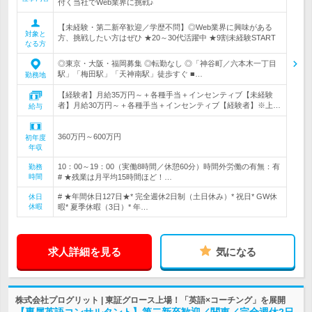
付く当社でWeb業界に挑戦♪
【未経験・第二新卒歓迎／学歴不問】◎Web業界に興味がある
対象と
方、挑戦したい方はぜひ ★20～30代活躍中 ★9割未経験START
なる方
◎東京・大阪・福岡募集 ◎転勤なし ◎「神谷町／六本木一丁目
駅」「梅田駅」「天神南駅」徒歩すぐ ■…
勤務地
【経験者】月給35万円～＋各種手当＋インセンティブ【未経験
者】月給30万円～＋各種手当＋インセンティブ【経験者】※上…
給与
360万円～600万円
初年度
年収
10：00～19：00（実働8時間／休憩60分）時間外労働の有無：有
勤務
時間
# ★残業は月平均15時間ほど！…
# ★年間休日127日★* 完全週休2日制（土日休み）* 祝日* GW休
休日
休暇
暇* 夏季休暇（3日）* 年…
求人詳細を見る
気になる
株式会社プログリット | 東証グロース上場！「英語×コーチング」を展開