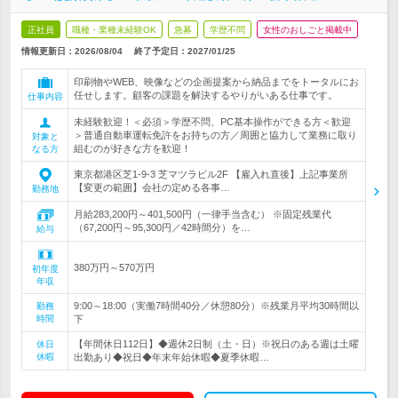
正社員
職種・業種未経験OK
急募
学歴不問
女性のおしごと掲載中
情報更新日：2026/08/04
終了予定日：
2027/01/25
印刷物やWEB、映像などの企画提案から納品までをトータルにお
任せします。顧客の課題を解決するやりがいある仕事です。
仕事内容
未経験歓迎！＜必須＞学歴不問、PC基本操作ができる方＜歓迎
＞普通自動車運転免許をお持ちの方／周囲と協力して業務に取り
対象と
組むのが好きな方を歓迎！
なる方
東京都港区芝1-9-3 芝マツラビル2F 【雇入れ直後】上記事業所
【変更の範囲】会社の定める各事…
勤務地
月給283,200円～401,500円（一律手当含む） ※固定残業代
（67,200円～95,300円／42時間分）を…
給与
380万円～570万円
初年度
年収
9:00～18:00（実働7時間40分／休憩80分）※残業月平均30時間以
勤務
時間
下
【年間休日112日】◆週休2日制（土・日）※祝日のある週は土曜
休日
休暇
出勤あり◆祝日◆年末年始休暇◆夏季休暇…