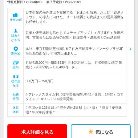
情報更新日：2026/06/05
終了予定日：
2026/11/26
日本企業の海外進出を支援する「おまかせ貿易」および「貿易ク
ラウド」の導入に向けた、リード獲得から商談までの営業活動を
仕事内容
お任せします。
営業や販売経験を活かしてステップアップ！＜必須要件＞学歴不
対象と
問、営業または販売等の経験＜歓迎要件＞決裁者との商談経験
なる方
本社：東京都港区芝公園1-6-7 住友不動産ランドマークプラザ3F
※転勤当面なし ※地方出張あり…
勤務地
月給415,000円～583,333円 ※上記月給には、月40時間の固定残
業代（98,853円～130,400円）を…
給与
500万円～750万円
初年度
年収
# フレックスタイム制（標準労働時間8時間／休憩：1時間）コア
勤務
時間
タイム／10:00～15:00標準労働…
# 年間休日125日以上* 完全週休2日制（土・日） * 祝日 * 夏季休
休日
休暇
暇 * 年末年始休暇 * …
求人詳細を見る
気になる