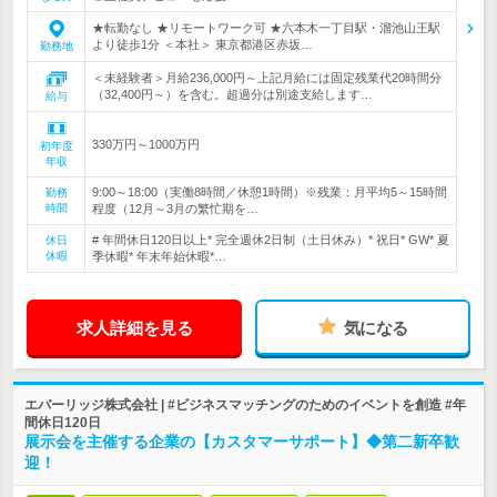
★転勤なし ★リモートワーク可 ★六本木一丁目駅・溜池山王駅
より徒歩1分 ＜本社＞ 東京都港区赤坂…
勤務地
＜未経験者＞月給236,000円～上記月給には固定残業代20時間分
（32,400円～）を含む。超過分は別途支給します…
給与
330万円～1000万円
初年度
年収
9:00～18:00（実働8時間／休憩1時間）※残業：月平均5～15時間
勤務
時間
程度（12月～3月の繁忙期を…
# 年間休日120日以上* 完全週休2日制（土日休み）* 祝日* GW* 夏
休日
休暇
季休暇* 年末年始休暇*…
求人詳細を見る
気になる
エバーリッジ株式会社 | #ビジネスマッチングのためのイベントを創造 #年
間休日120日
展示会を主催する企業の【カスタマーサポート】◆第二新卒歓
迎！