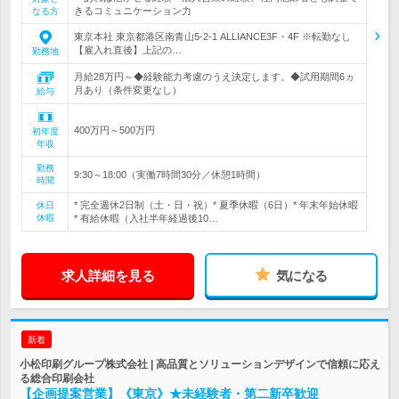
きるコミュニケーション力
なる方
東京本社 東京都港区南青山5-2-1 ALLIANCE3F・4F ※転勤なし
【雇入れ直後】上記の…
勤務地
月給28万円～◆経験能力考慮のうえ決定します。◆試用期間6ヵ
月あり（条件変更なし）
給与
400万円～500万円
初年度
年収
勤務
9:30～18:00（実働7時間30分／休憩1時間）
時間
* 完全週休2日制（土・日・祝）* 夏季休暇（6日）* 年末年始休暇
休日
休暇
* 有給休暇（入社半年経過後10…
求人詳細を見る
気になる
新着
小松印刷グループ株式会社 | 高品質とソリューションデザインで信頼に応え
る総合印刷会社
【企画提案営業】《東京》★未経験者・第二新卒歓迎