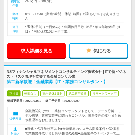
240万円～288万円
初年度
年収
8:30～17:30（実働8時間、休憩1時間）残業あり※ほぼありませ
勤務
時間
ん
* 週休2日制（土日休み）* 年間休日日数108日* 年末年始休暇（4
休日
休暇
日）* 有給休暇10日～※下限…
求人詳細を見る
気になる
NSフィナンシャルマネジメントコンサルティング株式会社 | ITで新ビジネ
ス・リスク管理を支援する金融コンサル業
第二新卒歓迎！金融業界【IT・業務コンサルタント】
正社員
転勤なし
完全週休2日制
第二新卒歓迎
リモートワーク可
情報更新日：2026/03/10
終了予定日：
2026/09/07
金融機関向けのIT・業務コンサルタントとして、データ分析・モ
デル構築、業務実装等に関わるコンサル、業務要件の取りまとめ
仕事内容
や整理等をお任せします。
■専修・各種学校卒以上■金融業界のシステム開発案件やDX案件
で業務要件取りまとめや整理の経験■金融業界のITベンダーで上
対象と