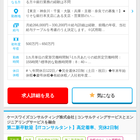
る方※銀行業務の経験は不問
なる方
【東京・神奈川・千葉・大阪・兵庫・京都・奈良での募集！】 ■
りそな銀行本支店にある支店・営業部のい…
勤務地
月給266,000円～330,200円※給与詳細は経験、前職の年収、当社
給与テーブルを考慮のうえ決定します。※試用期…
給与
500万円～650万円
初年度
年収
1カ月単位の変形労働時間制└1カ月あたりの総所定労働時間：
勤務
時間
155時間└標準的な勤務時間帯：8：40～…
# ＼年間休日122日／◆完全週休2日制（土日・祝日）◆年末年始
休日
休暇
休暇◆慶弔休暇◆有給休暇／入社初年度…
求人詳細を見る
気になる
ケースワイズコンサルティング株式会社 | コンサルティングサービスとエン
ジニアリングサービスを融合
第二新卒歓迎【ITコンサルタント】高定着率、完休2日制
正社員
急募
完全週休2日制
第二新卒歓迎
女性のおしごと掲載中