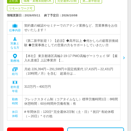
正社員
職種・業種未経験OK
完全週休2日制
第二新卒歓迎
リモートワーク可
情報更新日：2026/05/11
終了予定日：
2026/10/08
契約書の確認やセミナーでのアテンド業務など、営業事務をお任
せいたします！
仕事内容
《第二新卒歓迎！》【必須】◆高卒以上 ◆何かしらの顧客折衝経
対象と
験 ◆営業事務としての営業の方をサポートしていきたい方
なる方
【本社】 東京都港区高輪2-19-17 PMO高輪ゲートウェイ 5F 【雇
入れ直後】上記事業所 【…
勤務地
月給 226,394円～291,599円※固定残業代 17,415円～22,431円
（10時間／月）を含む 超過分は…
給与
313万円～400万円
初年度
年収
フレックスタイム制（コアタイムなし）標準労働時間1日：8時間
勤務
時間
休憩時間：60分時間外労働有無：有
# 年間休日：120日* 完全週休2日制（土・日）* 祝日* 有給休暇
休日
休暇
（～20日）* その他