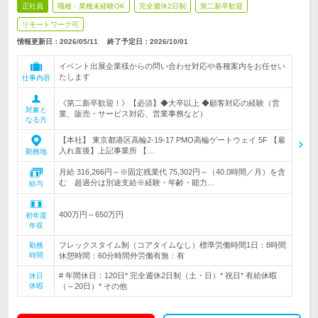
正社員
職種・業種未経験OK
完全週休2日制
第二新卒歓迎
リモートワーク可
情報更新日：2026/05/11
終了予定日：
2026/10/01
イベント出展企業様からの問い合わせ対応や各種案内をお任せい
たします
仕事内容
《第二新卒歓迎！》【必須】◆大卒以上 ◆顧客対応の経験（営
対象と
業、販売・サービス対応、営業事務など）
なる方
【本社】 東京都港区高輪2-19-17 PMO高輪ゲートウェイ 5F 【雇
入れ直後】上記事業所 【…
勤務地
月給 316,266円～※固定残業代 75,302円～（40.0時間／月）を含
む 超過分は別途支給※経験・年齢・能力…
給与
400万円～650万円
初年度
年収
フレックスタイム制（コアタイムなし）標準労働時間1日：8時間
勤務
時間
休憩時間：60分時間外労働有無：有
# 年間休日：120日* 完全週休2日制（土・日）* 祝日* 有給休暇
休日
休暇
（～20日）* その他