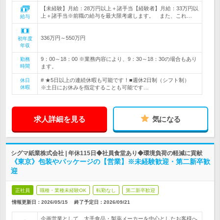
【未経験】月給：28万円以上＋諸手当【経験者】月給：33万円以
上＋諸手当※前職の給与を最大限考慮します。 また、これ…
給与
336万円～550万円
初年度
年収
9：00～18：00 ※業務内容により、9：30～18：30の場合もあり
勤務
時間
ます。
# ★5日以上の連続休暇も可能です！■週休2日制（シフト制）
休日
休暇
※土日にお休みを指定することも可能です…
求人詳細を見る
気になる
シグマ紙業株式会社 | 年休115日◆社員食堂あり◆環境負荷の軽減に貢献
《東京》包装やパッケージの【営業】※未経験歓迎・第二新卒歓
迎
正社員
職種・業種未経験OK
転勤なし
第二新卒歓迎
情報更新日：2026/05/15
終了予定日：
2026/09/21
企画営業として、大手食品・製薬メーカーを中心としたお客様へ