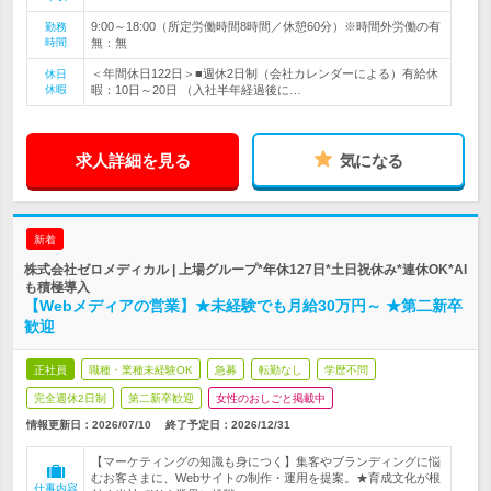
9:00～18:00（所定労働時間8時間／休憩60分）※時間外労働の有
勤務
時間
無：無
＜年間休日122日＞■週休2日制（会社カレンダーによる）有給休
休日
休暇
暇：10日～20日 （入社半年経過後に…
求人詳細を見る
気になる
新着
株式会社ゼロメディカル | 上場グループ*年休127日*土日祝休み*連休OK*AI
も積極導入
【Webメディアの営業】★未経験でも月給30万円～ ★第二新卒
歓迎
正社員
職種・業種未経験OK
急募
転勤なし
学歴不問
完全週休2日制
第二新卒歓迎
女性のおしごと掲載中
情報更新日：2026/07/10
終了予定日：
2026/12/31
【マーケティングの知識も身につく】集客やブランディングに悩
むお客さまに、Webサイトの制作・運用を提案。★育成文化が根
仕事内容