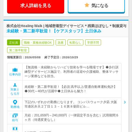
求人詳細を見る
気になる
株式会社Healing Walk | 地域密着型デイサービス＊残業ほぼなし＊制服貸与
未経験・第二新卒歓迎！【ケアスタッフ】土日休み
正社員
職種・業種未経験OK
急募
転勤なし
学歴不問
第二新卒歓迎
情報更新日：2026/05/08
終了予定日：
2026/10/29
【無資格・未経験からリハビリ技術を学べる職場です】◆歩行訓
練型デイサービス施設で、利用者の送迎や介護補助、整体マッサ
仕事内容
ージ業務などを担当。
未経験・第二新卒歓迎！【必須:高卒以上/普通自動車運転免許】
対象と
◆30代～40代が活躍中◆土日休みも魅力！
なる方
下記のいずれかの勤務になります。 コンパスウォーク夕凪 大阪
市港区弁天２丁目１３－１６第８柴田ビル…
勤務地
月給：201,659円～240,000円（一律固定手当を含む）試用期間:6
ヶ月（待遇変更なし）
給与