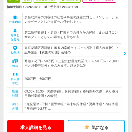
情報更新日：2026/05/19
終了予定日：
2026/11/09
多様な業界のお客様の経営や事業の課題に対し、ITソリューショ
ンをベースとした提案をお任せします。
仕事内容
第二新卒歓迎！＜必須＞IT業界での何らかの経験、またはITコン
対象と
サルタントとしての素養をお持ちの方
なる方
東京都港区西新橋1-15-5 内幸町ケイズビル5階 【雇入れ直後】上
記事業所 【変更の範囲】会社の…
勤務地
月給33万円～50万円 ※上記には固定残業代（82,500円～125,000
円／月40時間分）を含みます。超過分は別…
給与
400万円～600万円
初年度
年収
09:30～18:30（実働8時間／休憩1時間）※時間外労働：あり※月
勤務
時間
平均残業時間：20時間
* 完全週休2日制 * 慶弔休暇 * 年末年始休暇 * 夏期休暇 * 有給休暇
休日
休暇
* 産前産後休暇* …
求人詳細を見る
気になる