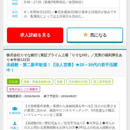
8:40～17:25（実働7時間45分／休憩60分）
時間
# ＼年間休日122日／◆完全週休2日制※基本土日祝日が休みです
休日
休暇
が、配属先によっては土日祝日を含めた…
求人詳細を見る
気になる
株式会社りそな銀行 | 東証プライム上場「りそなHD」／充実の福利厚生あ
り★年休122日
未経験・第二新卒歓迎！【法人営業】★20～30代の若手活躍
中！
正社員
職種・業種未経験OK
急募
完全週休2日制
第二新卒歓迎
女性のおしごと掲載中
情報更新日：2026/06/26
終了予定日：
2026/08/27
【大規模案件多数／基礎から金融知識を学べる】法人のお客さま
の要望に合わせ、融資やビジネスマッチング、DX支援など幅広
仕事内容
いソリューションをご提案
【未経験OK／寮社宅あり／住宅手当あり】◆大卒以上◆何らか
の人と関わる業務経験をお持ちの方◆2年以上の社会人経験があ
対象と