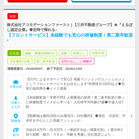
新着
株式会社アコモデーションファースト | 【三井不動産グループ】★『えるぼ
し認定企業』◆定時で帰れる♪
【フロントサービス】未経験でも安心の研修制度！第二新卒歓迎
*
正社員
職種・業種未経験OK
急募
転勤なし
学歴不問
完全週休2日制
第二新卒歓迎
女性のおしごと掲載中
情報更新日：2026/08/07
終了予定日：
2026/11/05
【OJTによるサポートで安心】高級マンションのコンシェルジュ
としてフロントサービスをお任せします*年間休日120日以上◆充
仕事内容
実の福利厚生◆メイク講座
【未経験歓迎！学歴不問】人柄重視の採用！第二新卒歓迎◎整っ
た研修制度でイチから学べる！入社時平均年齢27歳◆中途入社7
対象と
割
なる方
【勤務地は都内23区のみ/駅近5～10分圏内】 ◆港区、渋谷区、中
央区を中心とした高級マンションが…
勤務地
月給24.6万円～25.9万円（一律諸手当込／残業代別）＋賞与年2
回※経験・能力・スキル・年齢を考慮し当社規定により…
給与