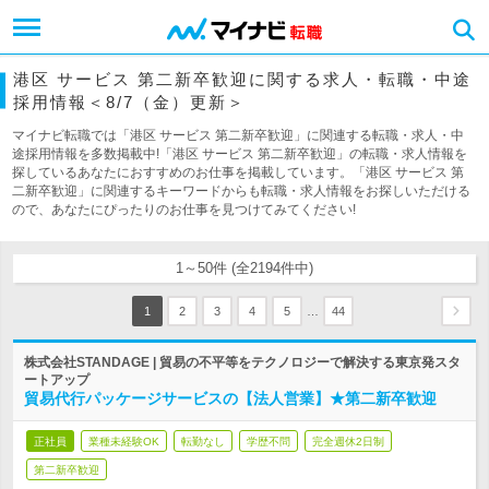
港区 サービス 第二新卒歓迎に関する求人・転職・中途
採用情報＜8/7（金）更新＞
マイナビ転職では「港区 サービス 第二新卒歓迎」に関連する転職・求人・中
途採用情報を多数掲載中!「港区 サービス 第二新卒歓迎」の転職・求人情報を
探しているあなたにおすすめのお仕事を掲載しています。「港区 サービス 第
二新卒歓迎」に関連するキーワードからも転職・求人情報をお探しいただける
ので、あなたにぴったりのお仕事を見つけてみてください!
1～50件 (全2194件中)
…
1
2
3
4
5
44
株式会社STANDAGE | 貿易の不平等をテクノロジーで解決する東京発スタ
ートアップ
貿易代行パッケージサービスの【法人営業】★第二新卒歓迎
正社員
業種未経験OK
転勤なし
学歴不問
完全週休2日制
第二新卒歓迎