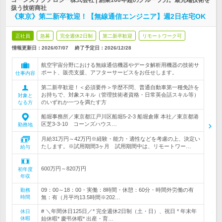
コーンズテクノロジー株式会社 | 創業160年超のグループ力。最先端技術を
扱う技術商社
《東京》第二新卒歓迎！【無線通信エンジニア】週2日在宅OK
正社員
急募
完全週休2日制
第二新卒歓迎
リモートワーク可
情報更新日：2026/07/07
終了予定日：
2026/12/28
航空宇宙分野における無線通信機器やデータ解析用機器の技術サ
ポート、販売支援、アフターサービスをお任せします。
仕事内容
第二新卒歓迎！＜必須要件＞学歴不問、普通自動車第一種免許を
お持ちで、対象スキル（管理技術者資格・日常英会話スキル等）
対象と
のいずれか一つを満たす方
なる方
船堀事務所／東京都江戸川区船堀5-2-3 船堀倉庫 本社／東京都港
区芝3-3-10 コーンズハウス…
勤務地
月給31万円～42万円※経験・能力・適性などを考慮の上、決定い
たします。※試用期間3ヶ月 試用期間中は、リモートワー…
給与
600万円～820万円
初年度
年収
09：00～18：00・実働：8時間・休憩：60分・時間外労働の有
勤務
時間
無：有（月平均13.5時間※202…
# ＼年間休日125日／* 完全週休2日制（土・日）、祝日 * 年末年
休日
休暇
始休暇* 慶弔休暇* 出産・育…