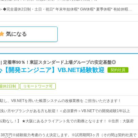
＞◆完全週休2日制・土日・祝日* 年末年始休暇* GW休暇* 夏季休暇* 有給休暇…
気になる
| 定着率90％！東証スタンダード上場グループの安定基盤◎
心【開発エンジニア】VB.NET経験歓迎
契約社員
週休2日制
リモートワーク可
駐し、VB.NETを用いた帳票システムの改修業務を ご担当いただきます！
浅い方やブランクがある方も歓迎！＜必須要件＞VB.NETでの開発経験1年以上
転勤なし！】 ★大阪にあるクライアント先での勤務となります！ ※住所：大阪府
～38万円※経験能力考慮のうえ決定します。※試用期間3ヶ月（その間は契約社員で