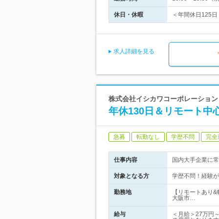
休日・休暇
＜年間休日125日
求人詳細を見る
株式会社イシカワコーポレーション 
年休130日＆リモート中
急募
転勤なし
学歴不問
完全
仕事内容
国内大手企業に常
対象となる方
学歴不問！経験が
勤務地
【リモートあり&
大阪市…
給与
＜月給＞27万円