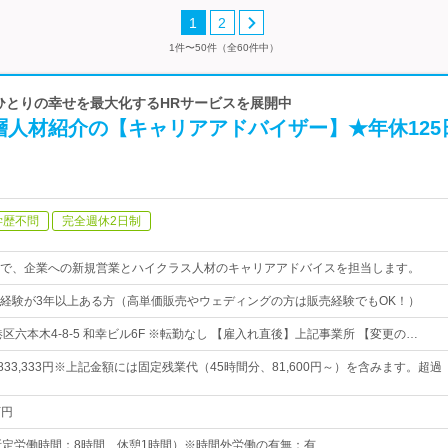
1
2
1件〜50件（全60件中）
一人ひとりの幸せを最大化するHRサービスを展開中
層人材紹介の【キャリアアドバイザー】★年休125
学歴不問
完全週休2日制
で、企業への新規営業とハイクラス人材のキャリアアドバイスを担当します。
経験が3年以上ある方（高単価販売やウェディングの方は販売経験でもOK！）
区六本木4-8-5 和幸ビル6F ※転勤なし 【雇入れ直後】上記事業所 【変更の…
円～833,333円※上記金額には固定残業代（45時間分、81,600円～）を含みます。超過
万円
00（所定労働時間：8時間、休憩1時間）※時間外労働の有無：有