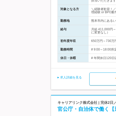
担当いただきます
対象となる方
＼経験者歓迎！／
理経験 or BP
勤務地
熊本市内にあるい
給与
月給 411,00
に変更なし）
初年度年収
650万円～730万
勤務時間
# 9:00～18
休日・休暇
# 年間休日120日
求人詳細を見る
キャリアリンク株式会社 | 完休2
官公庁・自治体で働く【