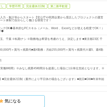
なし
学歴不問
完全週休2日制
第二新卒歓迎
入力・集計等からスタート【官公庁や民間企業から受託したプロジェクトの運営
ート体制で自分らしく働ける環境です！
クOK◆基本的なPCスキル（メール、Word 、Excelなどが使える程度でOK！）
中◆
玉、千葉 ※転勤ナシ ※勤務地は希望を考慮のうえ、決定します ■東京都23区 千
00,000円＋賞与＋残業代■週4勤務：月給255,000円＋賞与＋残業代※週5、週4勤
円
00（実働8時間）※みなし残業45時間分を超過した場合に1分単位支給となります。※
日】■完全週休2日制（案件により平日休の場合もございます）■祝日■GW■年末年始
気になる