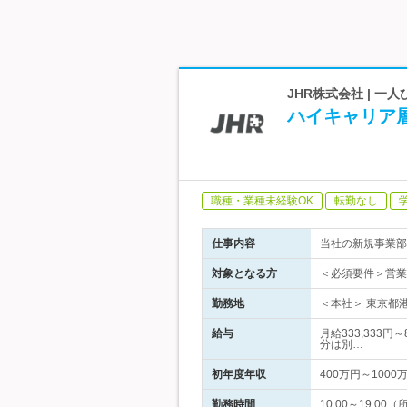
JHR株式会社 | 
ハイキャリア
職種・業種未経験OK
転勤なし
仕事内容
当社の新規事業部
対象となる方
＜必須要件＞営業
勤務地
＜本社＞ 東京都港
給与
月給333,333
分は別…
初年度年収
400万円～1000
勤務時間
10:00～19: