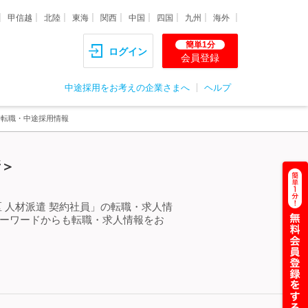
甲信越
北陸
東海
関西
中国
四国
九州
海外
簡単1分
ログイン
会員登録
中途採用をお考えの企業さまへ
ヘルプ
・転職・中途採用情報
新＞
 人材派遣 契約社員」の転職・求人情
キーワードからも転職・求人情報をお