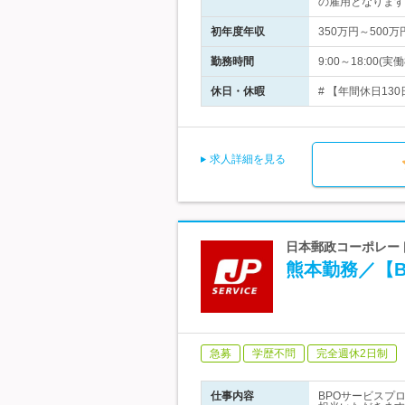
の雇用となります
初年度年収
350万円～500万
勤務時間
9:00～18:0
休日・休暇
# 【年間休日13
求人詳細を見る
日本郵政コーポレート
熊本勤務／【
急募
学歴不問
完全週休2日制
仕事内容
BPOサービスプ