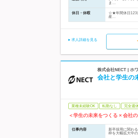
ま…
休日・休暇
☆★年間休日123
産…
求人詳細を見る
株式会社NECT | 
会社と学生の未
業種未経験OK
転勤なし
完全週
＜学生の未来をつくる × 会
仕事内容
新卒採用に関わる
枠を大幅拡大中の