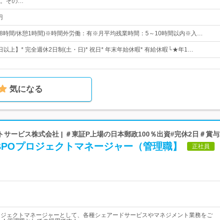
。その…
円
0(実働8時間/休憩1時間)※時間外労働：有※月平均残業時間：5～10時間以内※入…
0日以上】* 完全週休2日制(土・日)* 祝日* 年末年始休暇* 有給休暇└★年1…
気になる
サービス株式会社 | ＃東証P上場の日本郵政100％出資#完休2日＃賞与
BPOプロジェクトマネージャー（管理職】
正社員
ロジェクトマネージャーとして、各種シェアードサービスやマネジメント業務をご