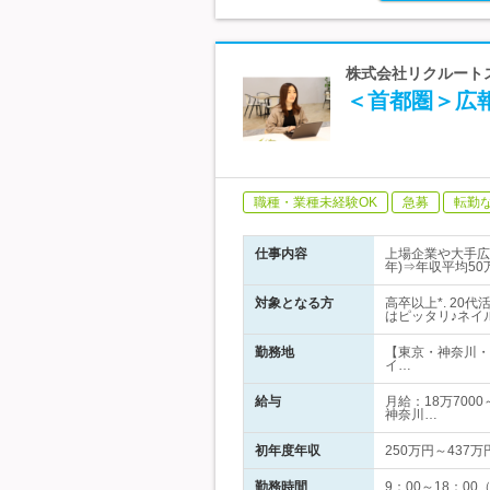
株式会社リクルートス
＜首都圏＞広
職種・業種未経験OK
急募
転勤
仕事内容
上場企業や大手広
年)⇒年収平均50
対象となる方
高卒以上*. 20
はピッタリ♪ネイ
勤務地
【東京・神奈川・
イ…
給与
月給：18万700
神奈川…
初年度年収
250万円～437万
勤務時間
9：00～18：