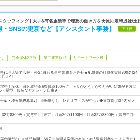
タッフィング | 大手&有名企業等で理想の働き方を★原則定時退社/土
報・SNSの更新など【アシスタント事務】
正社員
なし
完全週休2日制
第二新卒歓迎
リモートワーク可
告代理店等で広報・PRに纏わる事務業務をお任せ★配属先の社員化実績900名(24
万円UP！
代活躍中！産休・育休取得率&復職率100% .*「ありがとう」がやりがいに繋がる方に
ル・髪型・服装などオシャレ自由★
千葉・埼玉勤務募集♪】 ※転勤なし！駅近オフィスが中心♪ ◆東京都(23区内がメ
0～32万8300円＋賞与年2回東京：月給20万1100円～月給32万8300円＋賞与年2回
円
00（実働8時間）※休憩時間：60分※時間外労働の有無：有└派遣就業先により異なり