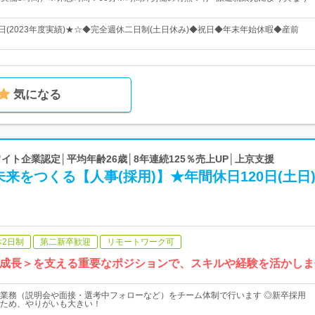
日(2023年度実績)★☆◆完全週休二日制(土日休み)◆祝日◆年末年始休暇◆産前
気になる
ホワイト企業認定│平均年齢26歳│8年連続125％売上UP│上京支援
来をつくる【人事(採用)】★年間休日120日(土日
休2日制
第二新卒歓迎
リモートワーク可
社の成長＞を支える重要なポジションで、スキルや経験を活かし
業務（説明会や面接・選考中フォローなど）をチーム体制で行います ◎新卒採用
ため、やりがいも大きい！