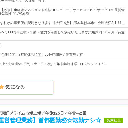
 ★管理職としての採用です！
【必須】◆組織マネジメント経験 ◆シェアードサービス・BPOサービスの運営管
O案件に関する実務経験
ずれかの事業所に配属となります 【大江拠点】 熊本県熊本市中央区大江3-1-66…
0円～457,000円※経験・年齢・能力を考慮して決定いたします試用期間：6ヶ月（待遇
円
:00所定労働時間：8時間休憩時間：60分時間外労働有無：有
以上* 完全週休2日制（土・日・祝）* 年末年始休暇 （12/29～1/3）* …
気になる
日／東証プライム市場上場／年休125日／年賞与2回
運営管理業務】首都圏勤務☆転勤ナシ☆
契約社員