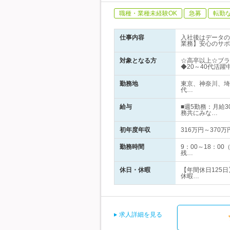
職種・業種未経験OK
急募
転勤
仕事内容
入社後はデータの
業務】安心のサポ
対象となる方
☆高卒以上☆ブラン
◆20～40代活躍
勤務地
東京、神奈川、埼
代…
給与
■週5勤務：月給3
務共にみな…
初年度年収
316万円～370万
勤務時間
9：00～18：
残…
休日・休暇
【年間休日125
休暇…
求人詳細を見る