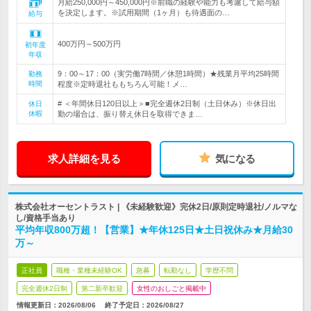
月給250,000円～450,000円※前職の経験や能力も考慮して給与額
を決定します。※試用期間（1ヶ月）も待遇面の…
給与
400万円～500万円
初年度
年収
9：00～17：00（実労働7時間／休憩1時間）★残業月平均25時間
勤務
時間
程度※定時退社ももちろん可能！メ…
# ＜年間休日120日以上＞■完全週休2日制（土日休み）※休日出
休日
休暇
勤の場合は、振り替え休日を取得できま…
求人詳細を見る
気になる
株式会社オーセントラスト | 《未経験歓迎》完休2日/原則定時退社/ノルマな
し/資格手当あり
平均年収800万超！【営業】★年休125日★土日祝休み★月給30
万～
正社員
職種・業種未経験OK
急募
転勤なし
学歴不問
完全週休2日制
第二新卒歓迎
女性のおしごと掲載中
情報更新日：2026/08/06
終了予定日：
2026/08/27