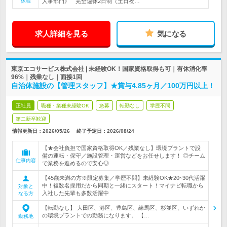
休暇
人事部門》 完全週休2日制（土日祝…
求人詳細を見る
気になる
東京エコサービス株式会社 | 未経験OK！国家資格取得も可｜有休消化率
96%｜残業なし｜面接1回
自治体施設の【管理スタッフ】★賞与4.85ヶ月／100万円以上！
正社員
職種・業種未経験OK
急募
転勤なし
学歴不問
第二新卒歓迎
情報更新日：2026/05/26
終了予定日：
2026/08/24
【★会社負担で国家資格取得OK／残業なし】環境プラントで設
備の運転・保守／施設管理・運営などをお任せします！ ◎チーム
仕事内容
で業務を進めるので安心◎
【45歳未満の方※限定募集／学歴不問】未経験OK★20~30代活躍
中！複数名採用だから同期と一緒にスタート！マイナビ転職から
対象と
入社した先輩も多数活躍中
なる方
【転勤なし】 大田区、港区、豊島区、練馬区、杉並区、いずれか
の環境プラントでの勤務になります。 【…
勤務地