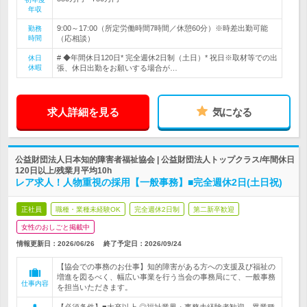
年収
9:00～17:00（所定労働時間7時間／休憩60分）※時差出勤可能
勤務
時間
（応相談）
# ◆年間休日120日* 完全週休2日制（土日）* 祝日※取材等での出
休日
休暇
張、休日出勤をお願いする場合が…
求人詳細を見る
気になる
公益財団法人日本知的障害者福祉協会 | 公益財団法人トップクラス/年間休日
120日以上/残業月平均10h
レア求人！人物重視の採用【一般事務】■完全週休2日(土日祝)
正社員
職種・業種未経験OK
完全週休2日制
第二新卒歓迎
女性のおしごと掲載中
情報更新日：2026/06/26
終了予定日：
2026/09/24
【協会での事務のお仕事】知的障害がある方への支援及び福祉の
増進を図るべく、幅広い事業を行う当会の事務局にて、一般事務
仕事内容
を担当いただきます。
【必須条件】■大卒以上 ◎福祉業界・事務未経験者歓迎。異業種