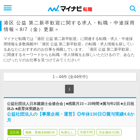
港区 公益 第二新卒歓迎に関する求人・転職・中途採用
情報＜8/7（金）更新＞
マイナビ転職では「港区 公益 第二新卒歓迎」に関連する転職・求人・中途採
用情報を多数掲載中!「港区 公益 第二新卒歓迎」の転職・求人情報を探してい
るあなたにおすすめのお仕事を掲載しています。「港区 公益 第二新卒歓迎」
に関連するキーワードからも転職・求人情報をお探しいただけるので、あなた
にぴったりのお仕事を見つけてみてください!
1～44件 (全44件中)
1
公益社団法人日本建築士会連合会 | ■残業月10～20時間 ■賞与年2回 ■土日祝
休み ■産育休実績あり
公益社団法人の【事業企画・運営】◎年休130日◎賞与実績4.6か
月
正社員
職種・業種未経験OK
転勤なし
学歴不問
完全週休2日制