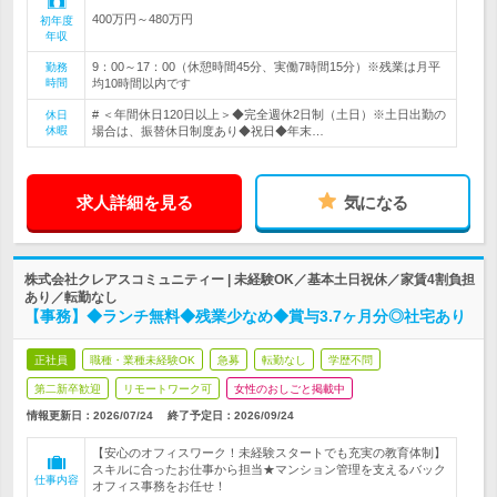
400万円～480万円
初年度
年収
9：00～17：00（休憩時間45分、実働7時間15分）※残業は月平
勤務
時間
均10時間以内です
# ＜年間休日120日以上＞◆完全週休2日制（土日）※土日出勤の
休日
休暇
場合は、振替休日制度あり◆祝日◆年末…
求人詳細を見る
気になる
株式会社クレアスコミュニティー | 未経験OK／基本土日祝休／家賃4割負担
あり／転勤なし
【事務】◆ランチ無料◆残業少なめ◆賞与3.7ヶ月分◎社宅あり
正社員
職種・業種未経験OK
急募
転勤なし
学歴不問
第二新卒歓迎
リモートワーク可
女性のおしごと掲載中
情報更新日：2026/07/24
終了予定日：
2026/09/24
【安心のオフィスワーク！未経験スタートでも充実の教育体制】
スキルに合ったお仕事から担当★マンション管理を支えるバック
仕事内容
オフィス事務をお任せ！