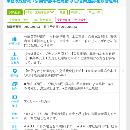
事務系総合職（公園管理/本社統括/水辺/営業施設/植栽管理等)
契約社員
職種・業種未経験OK
急募
転勤なし
学歴不問
完全週休2日制
第二新卒歓迎
女性のおしごと掲載中
情報更新日：2026/08/04
終了予定日：
2026/08/24
公園等管理部門、本社統括部門、水辺事業、営業施設部門、葬儀
所管理運営等をお任せ ※適性・スキルに合わせていずれかの部
仕事内容
門に配属となります
《未経験OK！ブランク不問！》【公益事業に興味のある方歓迎
♪】◆高卒以上★安定した環境で末永くご活躍頂ける方をお待ち
対象と
しています。
なる方
【転居を伴う転勤なし・交通費全額支給】 ■東京都公園協会本社
*東京都新宿区歌舞伎町2-44-1…
勤務地
■月給24万円～27万6,800円+賞与年2回※職種により経験・能力
を考慮し、決定致します。■契約更新期間1年正規雇…
給与
360万円～415万円
初年度
年収
* 8：30～17：30（実働8時間）※春と秋は特に来園者が増えるた
勤務
時間
め、繁忙期となります。
# ★★いずれの場合も年間休日126日★★# 《本社統括部門、総務
休日