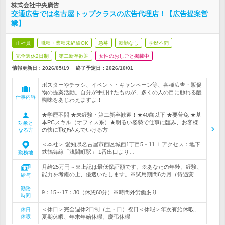
株式会社中央廣告
交通広告では名古屋トップクラスの広告代理店！【広告提案営
業】
正社員
職種・業種未経験OK
急募
転勤なし
学歴不問
完全週休2日制
第二新卒歓迎
女性のおしごと掲載中
情報更新日：2026/05/19
終了予定日：
2026/10/01
ポスターやチラシ、イベント・キャンペーン等、各種広告・販促
物の提案活動。自分が手掛けたものが、多くの人の目に触れる醍
仕事内容
醐味をあじわえますよ！
★学歴不問 ★未経験・第二新卒歓迎！★40歳以下 ★要普免 ★基
本PCスキル（オフィス系）★明るい姿勢で仕事に臨み、お客様
対象と
の懐に飛び込んでいける方
なる方
＜本社＞ 愛知県名古屋市西区城西1丁目5－11 Ｌアクセス：地下
鉄鶴舞線「浅間町駅」 1番出口より…
勤務地
月給25万円～※上記は最低保証額です。※あなたの年齢、経験、
能力を考慮の上、優遇いたします。※試用期間6カ月（待遇変…
給与
勤務
9：15～17：30（休憩60分）※時間外労働あり
時間
＜休日＞完全週休2日制（土・日）祝日＜休暇＞年次有給休暇、
休日
休暇
夏期休暇、年末年始休暇、慶弔休暇