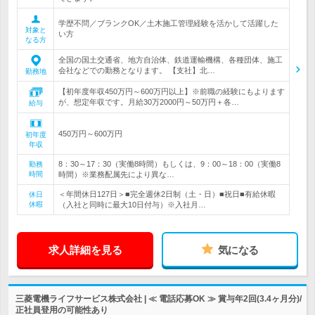
学歴不問／ブランクOK／土木施工管理経験を活かして活躍した
対象と
い方
なる方
全国の国土交通省、地方自治体、鉄道運輸機構、各種団体、施工
会社などでの勤務となります。 【支社】北…
勤務地
【初年度年収450万円～600万円以上】※前職の経験にもよります
が、想定年収です。月給30万2000円～50万円＋各…
給与
450万円～600万円
初年度
年収
8：30～17：30（実働8時間）もしくは、9：00～18：00（実働8
勤務
時間
時間）※業務配属先により異な…
＜年間休日127日＞■完全週休2日制（土・日）■祝日■有給休暇
休日
休暇
（入社と同時に最大10日付与）※入社月…
求人詳細を見る
気になる
三菱電機ライフサービス株式会社 | ≪ 電話応募OK ≫ 賞与年2回(3.4ヶ月分)/
正社員登用の可能性あり