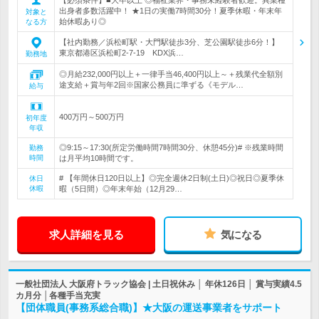
出身者多数活躍中！ ★1日の実働7時間30分！夏季休暇・年末年
対象と
始休暇あり◎
なる方
【社内勤務／浜松町駅・大門駅徒歩3分、芝公園駅徒歩6分！】
東京都港区浜松町2-7-19 KDX浜…
勤務地
◎月給232,000円以上＋一律手当46,400円以上～＋残業代全額別
途支給＋賞与年2回※国家公務員に準ずる《モデル…
給与
400万円～500万円
初年度
年収
◎9:15～17:30(所定労働時間7時間30分、休憩45分)# ※残業時間
勤務
時間
は月平均10時間です。
# 【年間休日120日以上】◎完全週休2日制(土日)◎祝日◎夏季休
休日
休暇
暇（5日間）◎年末年始（12月29…
求人詳細を見る
気になる
一般社団法人 大阪府トラック協会 | 土日祝休み │ 年休126日 │ 賞与実績4.5
カ月分 │各種手当充実
【団体職員(事務系総合職)】★大阪の運送事業者をサポート