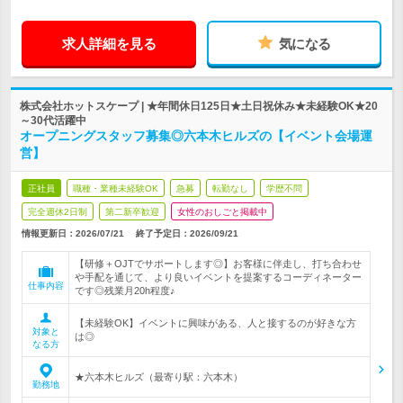
求人詳細を見る
気になる
株式会社ホットスケープ | ★年間休日125日★土日祝休み★未経験OK★20
～30代活躍中
オープニングスタッフ募集◎六本木ヒルズの【イベント会場運
営】
正社員
職種・業種未経験OK
急募
転勤なし
学歴不問
完全週休2日制
第二新卒歓迎
女性のおしごと掲載中
情報更新日：2026/07/21
終了予定日：
2026/09/21
【研修＋OJTでサポートします◎】お客様に伴走し、打ち合わせ
や手配を通じて、より良いイベントを提案するコーディネーター
仕事内容
です◎残業月20h程度♪
【未経験OK】イベントに興味がある、人と接するのが好きな方
対象と
は◎
なる方
★六本木ヒルズ（最寄り駅：六本木）
勤務地