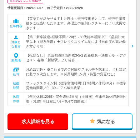
女性のおしごと掲載中
情報更新日：2026/07/07
終了予定日：
2026/12/28
【英語力が活かせます】弁理士・特許技術者として、特許申請業
務をご担当いただきます。弁理士の個別レクチャーにより成長で
仕事内容
きます！
【第二新卒歓迎♪経験不問／20代～30代前半活躍中】《必須》大
卒以上（理系学部）★フレックスタイム制により自由度の高い働
対象と
き方が可能！
なる方
【転勤なし】 東京都港区西新橋3-5-2 西新橋第一法規ビル ＜アク
セス＞ 各線「新橋駅」より徒歩…
勤務地
月給27万円～※これまでのご経験やスキル等を踏まえ、当社規定
に基づき決定します。※試用期間3か月（待遇の変更なし）
給与
フレックスタイム制（標準労働時間1日7時間／休憩60分）※標準
勤務
時間
労働時間帯／9：30～17：30※残業…
《年間休日120日》完全週休2日制（土日祝）年末年始休暇夏季休
休日
休暇
暇（3日間 ※日程は7月～9月で自由選…
求人詳細を見る
気になる