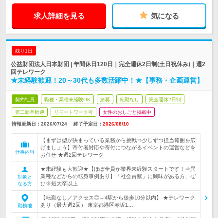
求人詳細を見る
気になる
残り1日
公益財団法人日本財団 | 年間休日120日｜完全週休2日制(土日祝休み)｜週2
回テレワーク
★未経験歓迎！20～30代も多数活躍中！★【事務・企画運営】
契約社員
職種・業種未経験OK
急募
転勤なし
完全週休2日制
第二新卒歓迎
リモートワーク可
女性のおしごと掲載中
情報更新日：2026/07/24
終了予定日：
2026/08/10
【まずは型が決まっている業務から挑戦⇒少しずつ担当範囲を広
げましょう】寄付者対応や寄付につながるイベントの運営などを
仕事内容
お任せ ★週2回テレワーク
★未経験も大歓迎★【ほぼ全員が業界未経験スタートです！⇒異
業種などからの転身事例あり】「社会貢献」に興味がある方、ぜ
対象と
ひ※短大卒以上
なる方
【転勤なし／アクセス◎→4駅から徒歩10分以内】 ★テレワーク
あり（最大週2回） 東京都港区赤坂1…
勤務地