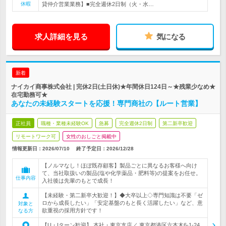
休暇
貸仲介営業業務】■完全週休2日制（火・水…
求人詳細を見る
気になる
新着
ナイカイ商事株式会社 | 完休2日(土日休)★年間休日124日～★残業少なめ★
在宅勤務可★
あなたの未経験スタートを応援！専門商社の【ルート営業】
正社員
職種・業種未経験OK
急募
完全週休2日制
第二新卒歓迎
リモートワーク可
女性のおしごと掲載中
情報更新日：2026/07/10
終了予定日：
2026/12/28
【ノルマなし！ほぼ既存顧客】製品ごとに異なるお客様へ向け
て、当社取扱いの製品(塩や化学薬品・肥料等)の提案をお任せ。
仕事内容
入社後は先輩のもとで成長！
【未経験・第二新卒大歓迎！】◆大卒以上◇専門知識は不要「ゼ
ロから成長したい」「安定基盤のもと長く活躍したい」など、意
対象と
欲重視の採用方針です！
なる方
【U・Iターン歓迎】 本社・東京支店／ 東京都港区六本木6-1-24