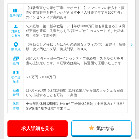
【経験豊富な先輩が丁寧にサポート！】マンションの仕入れ・販
売や賃貸管理を担当いただきます◆「入社後半年で月100万円」
仕事内容
のインセンティブ実績あり
＼未経験・第二新卒歓迎！／【年収2000万円超も目指せる】★育
成実績が豊富！先輩たちも"知識ゼロ"からのスタートでした◎経
対象と
験・性別・学歴不問
なる方
【転勤なし／移転したばかりの綺麗なオフィス◎】 最寄り：新橋
駅・虎ノ門ヒルズ駅・御成門駅 等 ■東…
勤務地
月給30万円～＋諸手当+インセンティブ※経験・スキルなどを考
慮の上決定します。※経験者は給与・待遇面で優遇いたします…
給与
600万円～1000万円
初年度
年収
11:00～20:00（休憩1時間）11時始業だから朝のラッシュも回避
勤務
時間
して出社することも可能！※実働…
★☆年間休日125日以上☆★* 完全週休2日制（土日休み）* 祝日*
休日
休暇
GW休暇* 夏季休暇* 年末年…
求人詳細を見る
気になる