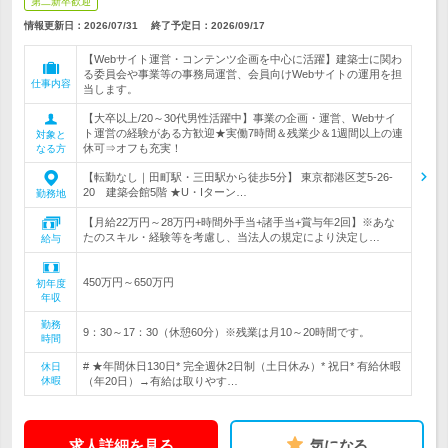
第二新卒歓迎
情報更新日：2026/07/31
終了予定日：
2026/09/17
【Webサイト運営・コンテンツ企画を中心に活躍】建築士に関わ
る委員会や事業等の事務局運営、会員向けWebサイトの運用を担
仕事内容
当します。
【大卒以上/20～30代男性活躍中】事業の企画・運営、Webサイ
ト運営の経験がある方歓迎★実働7時間＆残業少＆1週間以上の連
対象と
休可⇒オフも充実！
なる方
【転勤なし｜田町駅・三田駅から徒歩5分】 東京都港区芝5-26-
20 建築会館5階 ★U・Iターン…
勤務地
【月給22万円～28万円+時間外手当+諸手当+賞与年2回】※あな
たのスキル・経験等を考慮し、当法人の規定により決定し…
給与
450万円～650万円
初年度
年収
勤務
9：30～17：30（休憩60分）※残業は月10～20時間です。
時間
# ★年間休日130日* 完全週休2日制（土日休み）* 祝日* 有給休暇
休日
休暇
（年20日）→有給は取りやす…
求人詳細を見る
気になる