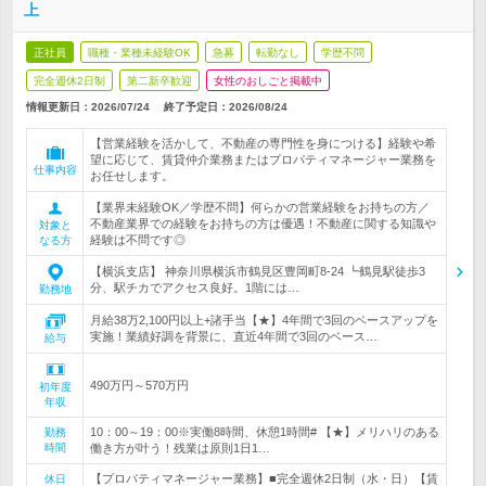
上
正社員
職種・業種未経験OK
急募
転勤なし
学歴不問
完全週休2日制
第二新卒歓迎
女性のおしごと掲載中
情報更新日：2026/07/24
終了予定日：
2026/08/24
【営業経験を活かして、不動産の専門性を身につける】経験や希
望に応じて、賃貸仲介業務またはプロパティマネージャー業務を
仕事内容
お任せします。
【業界未経験OK／学歴不問】何らかの営業経験をお持ちの方／
不動産業界での経験をお持ちの方は優遇！不動産に関する知識や
対象と
経験は不問です◎
なる方
【横浜支店】 神奈川県横浜市鶴見区豊岡町8-24 ┗鶴見駅徒歩3
分、駅チカでアクセス良好。1階には…
勤務地
月給38万2,100円以上+諸手当【★】4年間で3回のベースアップを
実施！業績好調を背景に、直近4年間で3回のベース…
給与
490万円～570万円
初年度
年収
10：00～19：00※実働8時間、休憩1時間# 【★】メリハリのある
勤務
時間
働き方が叶う！残業は原則1日1…
【プロパティマネージャー業務】■完全週休2日制（水・日）【賃
休日