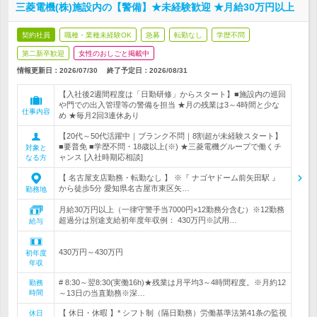
三菱電機(株)施設内の【警備】★未経験歓迎 ★月給30万円以上
契約社員
職種・業種未経験OK
急募
転勤なし
学歴不問
第二新卒歓迎
女性のおしごと掲載中
情報更新日：2026/07/30
終了予定日：
2026/08/31
【入社後2週間程度は「日勤研修」からスタート】■施設内の巡回
や門での出入管理等の警備を担当 ★月の残業は3～4時間と少な
仕事内容
め ★毎月2回3連休あり
【20代～50代活躍中｜ブランク不問｜8割超が未経験スタート】
■要普免 ■学歴不問・18歳以上(※) ★三菱電機グループで働くチ
対象と
ャンス [入社時期応相談]
なる方
【 名古屋支店勤務・転勤なし 】 ※『 ナゴヤドーム前矢田駅 』
から徒歩5分 愛知県名古屋市東区矢…
勤務地
月給30万円以上（一律守警手当7000円×12勤務分含む）※12勤務
超過分は別途支給初年度年収例： 430万円※試用…
給与
430万円～430万円
初年度
年収
# 8:30～翌8:30(実働16h)★残業は月平均3～4時間程度。※月約12
勤務
時間
～13日の当直勤務※深…
【 休日・休暇 】* シフト制（隔日勤務）労働基準法第41条の監視
休日