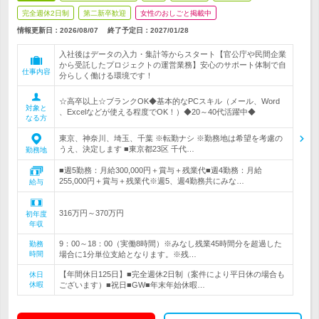
完全週休2日制
第二新卒歓迎
女性のおしごと掲載中
情報更新日：2026/08/07
終了予定日：
2027/01/28
入社後はデータの入力・集計等からスタート【官公庁や民間企業
から受託したプロジェクトの運営業務】安心のサポート体制で自
仕事内容
分らしく働ける環境です！
☆高卒以上☆ブランクOK◆基本的なPCスキル（メール、Word
対象と
、Excelなどが使える程度でOK！）◆20～40代活躍中◆
なる方
東京、神奈川、埼玉、千葉 ※転勤ナシ ※勤務地は希望を考慮の
うえ、決定します ■東京都23区 千代…
勤務地
■週5勤務：月給300,000円＋賞与＋残業代■週4勤務：月給
255,000円＋賞与＋残業代※週5、週4勤務共にみな…
給与
316万円～370万円
初年度
年収
9：00～18：00（実働8時間）※みなし残業45時間分を超過した
勤務
時間
場合に1分単位支給となります。※残…
【年間休日125日】■完全週休2日制（案件により平日休の場合も
休日
休暇
ございます）■祝日■GW■年末年始休暇…