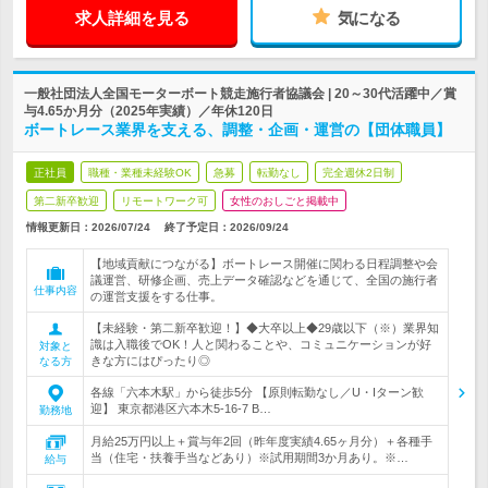
求人詳細を見る
気になる
一般社団法人全国モーターボート競走施行者協議会 | 20～30代活躍中／賞
与4.65か月分（2025年実績）／年休120日
ボートレース業界を支える、調整・企画・運営の【団体職員】
正社員
職種・業種未経験OK
急募
転勤なし
完全週休2日制
第二新卒歓迎
リモートワーク可
女性のおしごと掲載中
情報更新日：2026/07/24
終了予定日：
2026/09/24
【地域貢献につながる】ボートレース開催に関わる日程調整や会
議運営、研修企画、売上データ確認などを通じて、全国の施行者
仕事内容
の運営支援をする仕事。
【未経験・第二新卒歓迎！】◆大卒以上◆29歳以下（※）業界知
識は入職後でOK！人と関わることや、コミュニケーションが好
対象と
きな方にはぴったり◎
なる方
各線「六本木駅」から徒歩5分 【原則転勤なし／U・Iターン歓
迎】 東京都港区六本木5-16-7 B…
勤務地
月給25万円以上＋賞与年2回（昨年度実績4.65ヶ月分）＋各種手
当（住宅・扶養手当などあり）※試用期間3か月あり。※…
給与