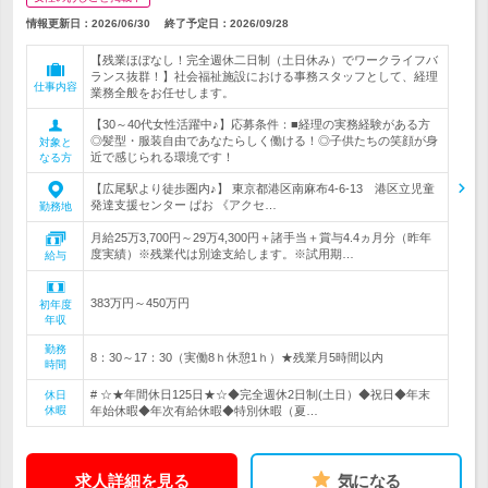
情報更新日：2026/06/30
終了予定日：
2026/09/28
【残業ほぼなし！完全週休二日制（土日休み）でワークライフバ
ランス抜群！】社会福祉施設における事務スタッフとして、経理
仕事内容
業務全般をお任せします。
【30～40代女性活躍中♪】応募条件：■経理の実務経験がある方
◎髪型・服装自由であなたらしく働ける！◎子供たちの笑顔が身
対象と
近で感じられる環境です！
なる方
【広尾駅より徒歩圏内♪】 東京都港区南麻布4-6-13 港区立児童
発達支援センター ぱお 《アクセ…
勤務地
月給25万3,700円～29万4,300円＋諸手当＋賞与4.4ヵ月分（昨年
度実績）※残業代は別途支給します。※試用期…
給与
383万円～450万円
初年度
年収
勤務
8：30～17：30（実働8ｈ休憩1ｈ）★残業月5時間以内
時間
# ☆★年間休日125日★☆◆完全週休2日制(土日）◆祝日◆年末
休日
休暇
年始休暇◆年次有給休暇◆特別休暇（夏…
求人詳細を見る
気になる