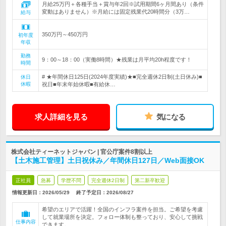
月給25万円＋各種手当＋賞与年2回※試用期間6ヶ月間あり（条件
変動はありません）※月給には固定残業代20時間分（3万…
給与
350万円～450万円
初年度
年収
勤務
9：00～18：00（実働8時間）★残業は月平均20h程度です！
時間
# ★年間休日125日(2024年度実績)★■完全週休2日制(土日休み)■
休日
休暇
祝日■年末年始休暇■有給休…
求人詳細を見る
気になる
株式会社ティーネットジャパン | 官公庁案件8割以上
【土木施工管理】土日祝休み／年間休日127日／Web面接OK
正社員
急募
学歴不問
完全週休2日制
第二新卒歓迎
情報更新日：2026/05/29
終了予定日：
2026/08/27
希望のエリアで活躍！全国のインフラ案件を担当。ご希望を考慮
して就業場所を決定。フォロー体制も整っており、安心して挑戦
仕事内容
できます。