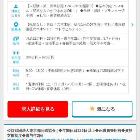
【未経験・第二新卒歓迎！20～30代活躍中】◆基本的なPCスキ
ル（簡単な入力ができればOK！） ◆学歴・経験・ブランク一切
対象と
不問 ★社宅・家賃補助充実
なる方
【転勤なし！各線「六本木駅」徒歩1分の好立地】 本社／東京都
港区六本木5-1-3 ゴトウビルディン…
勤務地
月給21万円～28.5万円＋賞与年2回（昨年度実績：3.7ヶ月分）
+家族手当＋住宅手当＋各種手当※経験・能力等を考慮…
給与
384万円～628万円
初年度
年収
9:00～18:00（実働8時間／休憩1時間）★残業は月20時間以下で
勤務
時間
す。
* 週休2日制（土・日／月7～9日※月1～2回、土曜出社あり）* 祝
休日
休暇
日* GW休暇* 夏季休暇（9日…
求人詳細を見る
気になる
公益財団法人東京都公園協会 | ◆年間休日126日以上◆正職員登用有◆資格
支援制度◆賞与年2回