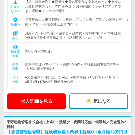
【第二新卒歓迎】◆要普免◆電気系学部を卒業された方◆充実し
た教育体制のもと、専門性を身につけ長期的にキャリアアップで
対象と
きる環境◆20～30代活躍中
なる方
初期配属先は東京都港区 ※経験に応じて大阪、広島での勤務も可
能 ＜本部＞ 東京都港区芝大門2-10…
勤務地
月給25万円～52万円＋諸手当＋残業代＋賞与年2回※2025年は賞
与5.8カ月分支給実績あり！＜試用期間について＞試…
給与
380万円～930万円
初年度
年収
勤務時間は9:00～17:30（実働7.5時間）※時差勤務制度で8:00～
勤務
時間
18:30の間で実働7.5…
●完全週休2日制（土日）●祝日●年末年始（12月29日～1月3日）
休日
休暇
●5月1日●有給休暇 初年度から年…
求人詳細を見る
気になる
千野建物管理株式会社 | 上場G／残業少・夜間対応無・転勤無／完全週休2
日制
【賃貸管理総合職】経験者歓迎＆業界未経験OK◆月給38万円以