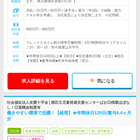
ます。 東京都港区赤坂2-6-20 【…
勤務地
月給／31万円～60万円＋諸手当＋賞与（年2回）※経験・能力・
スキル等を考慮し、当社規定により決定致します。※試用期…
給与
500万円～960万円
初年度
年収
フレックスタイム制※標準労働時間／1日7時間45分※コアタイム
勤務
時間
／10：30～15：30※残業は月平均…
★年間休日120日以上★【休日】■完全週休2日制（土日）■祝日
休日
休暇
【休暇】■夏季休暇■年末年始休暇（官公…
求人詳細を見る
気になる
社会福祉法人友愛十字会 | 港区立児童発達支援センターぱお◎残業ほぼな
し！◎退職金制度有
働きやすい環境で活躍！【経理】★年間休日125日/賞与4.4ヶ月
分
正社員
業種未経験OK
急募
完全週休2日制
第二新卒歓迎
女性のおしごと掲載中