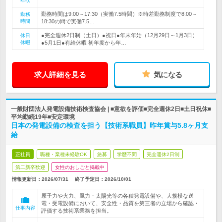
年収
勤務時間は9:00～17:30（実働7.5時間）※時差勤務制度で8:00～
勤務
時間
18:30の間で実働7.5…
●完全週休2日制（土日）●祝日●年末年始（12月29日～1月3日）
休日
休暇
●5月1日●有給休暇 初年度から年…
求人詳細を見る
気になる
一般財団法人発電設備技術検査協会 | ■意欲を評価■完全週休2日■土日祝休■
平均勤続19年■安定環境
日本の発電設備の検査を担う【技術系職員】昨年賞与5.8ヶ月支
給
正社員
職種・業種未経験OK
急募
学歴不問
完全週休2日制
第二新卒歓迎
女性のおしごと掲載中
情報更新日：2026/07/31
終了予定日：
2026/10/01
原子力や火力、風力・太陽光等の各種発電設備や、大規模な送
電・受電設備において、安全性・品質を第三者の立場から確認・
仕事内容
評価する技術系業務を担当。