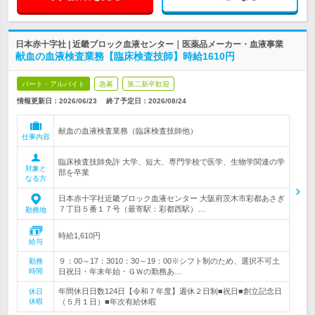
日本赤十字社 | 近畿ブロック血液センター｜医薬品メーカー・血液事業
献血の血液検査業務【臨床検査技師】時給1610円
パート・アルバイト
急募
第二新卒歓迎
情報更新日：2026/06/23
終了予定日：
2026/08/24
献血の血液検査業務（臨床検査技師他）
仕事内容
臨床検査技師免許 大学、短大、専門学校で医学、生物学関連の学
対象と
部を卒業
なる方
日本赤十字社近畿ブロック血液センター 大阪府茨木市彩都あさぎ
７丁目５番１７号（最寄駅：彩都西駅）…
勤務地
時給1,610円
給与
９：00～17：3010：30～19：00※シフト制のため、選択不可土
勤務
時間
日祝日・年末年始・ＧＷの勤務あ…
年間休日日数124日【令和７年度】週休２日制■祝日■創立記念日
休日
休暇
（５月１日）■年次有給休暇