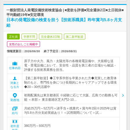
一般財団法人発電設備技術検査協会 | ■意欲を評価■完全週休2日■土日祝休■
平均勤続19年■安定環境
日本の発電設備の検査を担う【技術系職員】昨年賞与5.8ヶ月支
給
正社員
学歴不問
完全週休2日制
第二新卒歓迎
女性のおしごと掲載中
情報更新日：2026/06/30
終了予定日：
2026/08/31
原子力や火力、風力・太陽光等の各種発電設備や、大規模な送
電・受電設備において、安全性・品質を第三者の立場から確認・
仕事内容
評価する技術系業務を担当。
【第二新卒歓迎】◆工学系学部を卒業された方◆充実した教育体
制のもと、専門性を身につけ長期的にキャリアアップできる環境
対象と
◆20～30代活躍中
なる方
初期配属先は東京都港区 ※経験に応じて大阪、広島での勤務も可
能 ＜本部＞ 東京都港区芝大門2-10…
勤務地
月給25万円～52万円＋諸手当＋残業代＋賞与年2回※2025年は賞
与5.8カ月分支給実績あり！＜試用期間について＞試…
給与
380万円～930万円
初年度