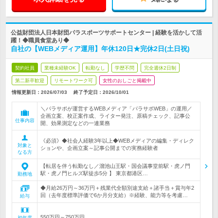
公益財団法人日本財団パラスポーツサポートセンター | 経験を活かして活
躍！◆職員食堂あり◆
自社の【WEBメディア運用】年休120日★完休2日(土日祝)
契約社員
業種未経験OK
転勤なし
学歴不問
完全週休2日制
第二新卒歓迎
リモートワーク可
女性のおしごと掲載中
情報更新日：2026/07/03
終了予定日：
2026/10/01
＼パラサポが運営するWEBメディア「パラサポWEB」の運用／
企画立案、校正案作成、ライター発注、原稿チェック、記事公
仕事内容
開、効果測定などの一連業務
《必須》◆社会人経験3年以上◆WEBメディアの編集・ディレク
対象と
ションや、企画立案～記事公開までの実務経験者
なる方
【転居を伴う転勤なし／溜池山王駅・国会議事堂前駅・虎ノ門
駅・虎ノ門ヒルズ駅徒歩5分 】 東京都港区…
勤務地
◆月給26万円～36万円＋残業代全額別途支給＋諸手当＋賞与年2
回（去年度標準評価で6か月分支給）※経験、能力等を考慮…
給与
550万円～750万円
初年度