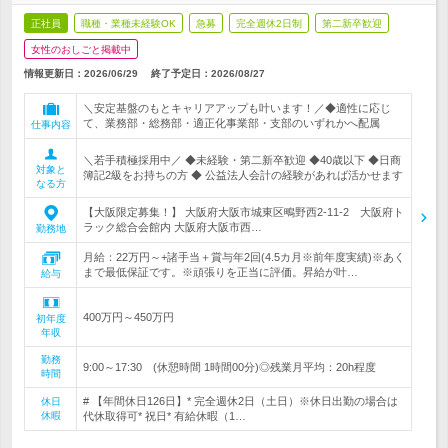
正社員
職種・業種未経験OK
急募
完全週休2日制
第二新卒歓迎
女性のおしごと掲載中
情報更新日：2026/06/29
終了予定日：
2026/08/27
＼安定基盤のもとキャリアアップも叶います！／◆適性に応じ
て、業務部・総務部・適正化事業部・支部のいずれかへ配属
仕事内容
＼若手積極採用中／ ◆未経験・第二新卒歓迎 ◆40歳以下 ◆日商
対象と
簿記2級をお持ちの方 ◆ 公益法人会計の経験があれば活かせます
なる方
【大阪限定募集！】 大阪府大阪市城東区鴫野西2-11-2 大阪府ト
ラック総合会館内 大阪府大阪市西…
勤務地
月給：22万円～+諸手当＋賞与年2回(4.5カ月※前年度実績)※あく
まで最低保証です。※頑張りを正当に評価。昇給が叶…
給与
400万円～450万円
初年度
年収
勤務
9:00～17:30 (休憩時間 1時間00分)◎残業月平均：20h程度
時間
# 【年間休日126日】* 完全週休2日（土日）※休日出勤の場合は
休日
休暇
代休取得可* 祝日* 有給休暇（1…