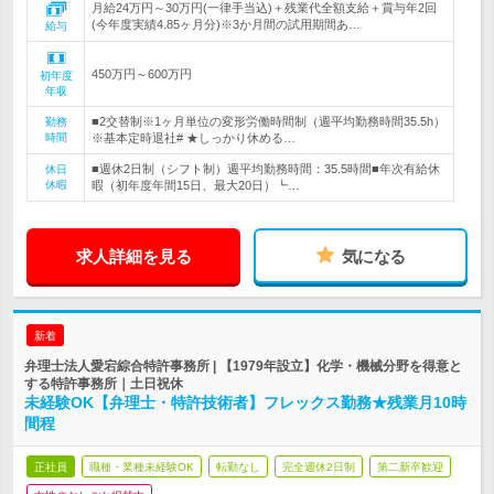
月給24万円～30万円(一律手当込)＋残業代全額支給＋賞与年2回
(今年度実績4.85ヶ月分)※3か月間の試用期間あ…
給与
450万円～600万円
初年度
年収
■2交替制※1ヶ月単位の変形労働時間制（週平均勤務時間35.5h）
勤務
時間
※基本定時退社# ★しっかり休める…
■週休2日制（シフト制）週平均勤務時間：35.5時間■年次有給休
休日
休暇
暇（初年度年間15日、最大20日）┗…
求人詳細を見る
気になる
新着
弁理士法人愛宕綜合特許事務所 | 【1979年設立】化学・機械分野を得意と
する特許事務所｜土日祝休
未経験OK【弁理士・特許技術者】フレックス勤務★残業月10時
間程
正社員
職種・業種未経験OK
転勤なし
完全週休2日制
第二新卒歓迎