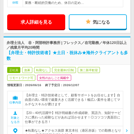
休暇
業務・断続的労働のため、休日の定め…
求人詳細を見る
気になる
弁理士法人 谷・阿部特許事務所 | フレックス／在宅勤務／年休120日以上
／残業月平均20時間
【弁理士・特許技術者】★土日・祝休み★海外クライアントも多
数
正社員
急募
転勤なし
完全週休2日制
第二新卒歓迎
リモートワーク可
女性のおしごと掲載中
情報更新日：2026/06/16
終了予定日：
2026/12/07
【弁理士・特許技術者として、顧客サポートをお任せします】自
由度の高い環境で裁量大きく活躍できる！幅広い案件を通じてマ
仕事内容
ルチなスキルが磨けます
【20～40代活躍中】特許明細書の作成経験、英語力、知財サービ
スに携わった経験などがあれば活かせます！◎コツコツ真面目に
対象と
仕事ができる方！
なる方
★転勤なし★アクセス抜群 東京本社（港区赤坂）での勤務となり