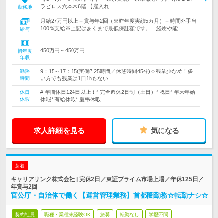
ラピロス六本木6階 【雇入れ…
勤務地
月給27万円以上＋賞与年2回（※昨年度実績5カ月）＋時間外手当
100％支給※上記はあくまで最低保証額です。 経験や能…
給与
450万円～450万円
初年度
年収
9：15～17：15(実働7.25時間／休憩時間45分)☆残業少なめ！多
勤務
時間
い方でも残業は1日1hもない…
# 年間休日124日以上！* 完全週休2日制（土日）* 祝日* 年末年始
休日
休暇
休暇* 有給休暇* 慶弔休暇
求人詳細を見る
気になる
新着
キャリアリンク株式会社 | 完休2日／東証プライム市場上場／年休125日／
年賞与2回
官公庁・自治体で働く【運営管理業務】首都圏勤務☆転勤ナシ☆
契約社員
職種・業種未経験OK
急募
転勤なし
学歴不問