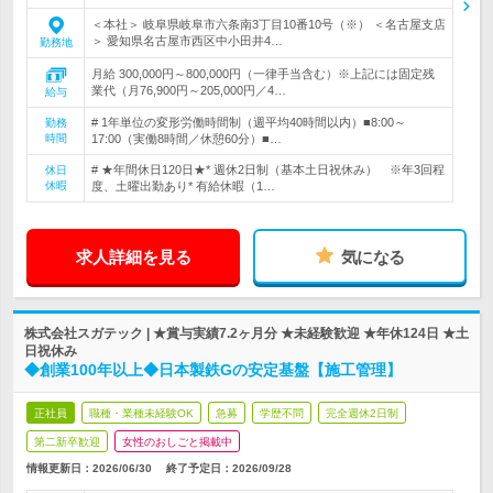
＜本社＞ 岐阜県岐阜市六条南3丁目10番10号（※） ＜名古屋支店
＞ 愛知県名古屋市西区中小田井4…
勤務地
月給 300,000円～800,000円（一律手当含む）※上記には固定残
業代（月76,900円～205,000円／4…
給与
# 1年単位の変形労働時間制（週平均40時間以内）■8:00～
勤務
時間
17:00（実働8時間／休憩60分）■…
# ★年間休日120日★* 週休2日制（基本土日祝休み） ※年3回程
休日
休暇
度、土曜出勤あり* 有給休暇（1…
求人詳細を見る
気になる
株式会社スガテック | ★賞与実績7.2ヶ月分 ★未経験歓迎 ★年休124日 ★土
日祝休み
◆創業100年以上◆日本製鉄Gの安定基盤【施工管理】
正社員
職種・業種未経験OK
急募
学歴不問
完全週休2日制
第二新卒歓迎
女性のおしごと掲載中
情報更新日：2026/06/30
終了予定日：
2026/09/28