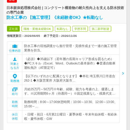
日本躯体処理株式会社 | コンクリート構造物の耐久性向上を支える防水技術
の専門企業
防水工事の 【施工管理】《未経験者OK》★転勤なし
正社員
職種・業種未経験OK
転勤なし
学歴不問
第二新卒歓迎
情報更新日：2026/06/05
終了予定日：
2026/11/26
防水工事の現地調査から進行管理・見積作成まで一連の施工管理
業務を担当。
仕事内容
《必須》◆35歳以下（若年層の長期キャリア形成を図るため）
◆PCスキル（Excel、Word、Outlookの基本操作）◆普通自動車
対象と
運転免許（AT限定可）
なる方
【以下のいずれかに配属となります】 ◆本社 埼玉県川口市道合
262-1 ◆大阪営業所 大阪府大阪市…
勤務地
月給25万円～50万円※年齢、経験、能力を考慮の上、優遇しま
す。※試用期間6ヶ月（待遇同一）※固定残業なし・残業代支…
給与
勤務時間：8:00～17:00休憩時間：10:00～10:30、12:00～13:00、
勤務
時間
15:00～…
・日曜・祝日・6月第2土曜日・夏季休暇・年末年始休暇・有給休
休日
休暇
暇・慶弔休暇・GW