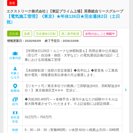
新着
エクストリーク株式会社 | 【東証プライム上場】芙蓉総合リースグループ
【電気施工管理】《東京》★年休126日★完全週休2日（土日
祝）
正社員
急募
完全週休2日制
第二新卒歓迎
女性のおしごと掲載中
情報更新日：2026/06/09
終了予定日：
2026/10/08
【年間休日126日！ユニークな休暇制度も】民間企業や公共施設
（官公庁・自治体・病院・大学など）の電気通信設備の設計・工
仕事内容
事における現場施工管理
【未経験歓迎！抜群の安定基盤】◆高卒以上 ◆要普免 ☆工業高
対象と
校や電気・情報通信系出身者の方は優遇します。
なる方
【リモート可／東京本社での勤務／三田駅徒歩6分、田町駅徒歩9
分！】 東京都港区芝4-9-4 芝浜ビ…
勤務地
◆月給260,400円～＋各種手当＋賞与※あなたの経験やスキルは
最大限考慮させていただきます。※上記金額には固定残業…
給与
312万円～750万円
初年度
年収
9：30～18：30（実働8時間）☆休憩:60分☆残業は月20～30時間
勤務