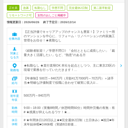
正社員
急募
転勤なし
学歴不問
完全週休2日制
第二新卒歓迎
リモートワーク可
女性のおしごと掲載中
情報更新日：2026/06/26
終了予定日：
2026/12/14
【正当評価でキャリアアップのチャンスも豊富！】ファミリー用
のマンションを中心に、リフォーム・リノベーションの内装施工
仕事内容
管理をお任せ！★夜勤なし
《経験者歓迎！／学歴不問◎》「会社とともに成長したい」「裁
対象と
量大きく活躍したい」など、“熱意”のある方
なる方
★転勤なし ★直行直帰OK 本社を起点としつつ、主に東京23区の
現場で業務を行っていただきます！…
勤務地
【年俸制】500万～840万円（月額41万7000円～70万円）＋諸手
当★明確な評価制度で役職に合わせて確実に収入U…
給与
500万円～840万円
初年度
年収
9:00～18:00（実働8時間／休憩時間60分）時間外労働の有無：有
勤務
時間
# ★残業が抑えられるワケ！★…
# ★年間休日120日以上★■完全週休2日制（土日休み）■祝日■年
休日
休暇
末年始休暇■GW休暇（実績8日前後…