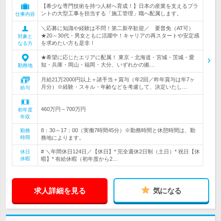
【希少な専門技術を持つ人材へ育成！】日本の産業を支えるプラ
ントの大型工事を担当する「施工管理」職へ配属します。
仕事内容
＼応募に知識や経験は不問！第二新卒歓迎／ 要普免（AT可）
★20～30代・男女ともに活躍中！キャリアの再スタートや安定感
対象と
を求めたい方も是非！
なる方
★希望に応じたエリアに配属！ 東京・北海道・宮城・茨城・愛
知・兵庫・岡山・福岡・大分、いずれかの拠…
勤務地
月給21万2000円以上＋諸手当＋賞与（年2回／昨年賞与は年7ヶ
月分）※経験・スキル・年齢などを考慮して、決定いたし…
給与
460万円～700万円
初年度
年収
8：30～17：00（実働7時間45分）※勤務時間と休憩時間は、勤
勤務
時間
務地によります。
# ＼年間休日124日／【休日】* 完全週休2日制（土日）* 祝日【休
休日
休暇
暇】* 有給休暇（初年度から2…
求人詳細を見る
気になる