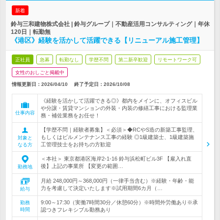
新着
鈴与三和建物株式会社 | 鈴与グループ｜不動産活用コンサルティング｜年休
120日｜転勤無
《港区》経験を活かして活躍できる【リニューアル施工管理】
正社員
急募
転勤なし
学歴不問
第二新卒歓迎
リモートワーク可
女性のおしごと掲載中
情報更新日：2026/04/10
終了予定日：
2026/10/08
《経験を活かして活躍できる◎》都内をメインに、オフィスビル
や分譲・賃貸マンションの外装・内装の修繕工事における監理業
仕事内容
務・補佐業務をお任せ！
【学歴不問｜経験者募集】＜必須＞◆RCやS造の新築工事監理、
もしくはビルメンテナンス工事の経験 ◎1級建築士、1級建築施
対象と
工管理技士をお持ちの方歓迎
なる方
＜本社＞ 東京都港区海岸2-1-16 鈴与浜松町ビル3F 【雇入れ直
後】上記の事業所 【変更の範囲…
勤務地
月給 248,000円～368,000円（一律手当含む）※経験・年齢・能
力を考慮して決定いたします※試用期間6カ月（…
給与
9:00～17:30（実働7時間30分／休憩60分）※時間外労働あり※承
勤務
時間
認つきフレキシブル勤務あり