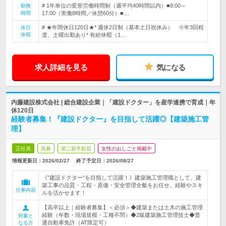
# 1年単位の変形労働時間制（週平均40時間以内）■8:00～
勤務
時間
17:00（実働8時間／休憩60分）■…
# ★年間休日120日★* 週休2日制（基本土日祝休み） ※年3回程
休日
休暇
度、土曜出勤あり* 有給休暇（1…
求人詳細を見る
気になる
内藤建設株式会社 | 総合建設企業｜「建設ドクター」を産学連携で育成｜年
休120日
経験者募集！『建設ドクター』を目指して活躍◎【建築施工管
理】
正社員
急募
第二新卒歓迎
女性のおしごと掲載中
情報更新日：2026/02/27
終了予定日：
2026/08/27
《”建設ドクター"を目指して活躍！》建築施工管理職として、建
築工事の品質・工程・原価・安全管理全般をお任せ。経験やスキ
仕事内容
ルを活かせます！
【高卒以上｜経験者募集】＜必須＞◆建築または土木の施工管理
経験（年数・現場規模・工種不問）◆2級建築施工管理技士◆普
対象と
通自動車免許（AT限定可）
なる方