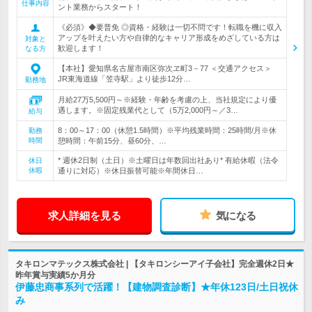
仕事内容
ント業務からスタート！
《必須》◆要普免 ◎資格・経験は一切不問です！転職を機に収入
アップを叶えたい方や自律的なキャリア形成をめざしている方は
対象と
歓迎します！
なる方
【本社】愛知県名古屋市南区弥次ヱ町3－77 ＜交通アクセス＞
JR東海道線「笠寺駅」より徒歩12分…
勤務地
月給27万5,500円～※経験・年齢を考慮の上、当社規定により優
遇します。※固定残業代として（5万2,000円～／3…
給与
8：00～17：00（休憩1.5時間）※平均残業時間：25時間/月※休
勤務
時間
憩時間：午前15分、昼60分、…
* 週休2日制（土日）※土曜日は年数回出社あり* 有給休暇（法令
休日
休暇
通りに対応）※休日振替可能※年間休日…
求人詳細を見る
気になる
タキロンマテックス株式会社 | 【タキロンシーアイ子会社】完全週休2日★
昨年賞与実績5か月分
伊藤忠商事系列で活躍！【建物調査診断】★年休123日/土日祝休
み