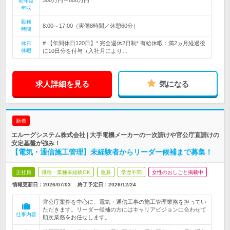
初年度
年収
勤務
8:00～17:00（実働8時間／休憩60分）
時間
# 【年間休日120日】* 完全週休2日制* 有給休暇：満2ヵ月経過後
休日
休暇
に10日分を付与（入社月により…
求人詳細を見る
気になる
新着
エルーグシステム株式会社 | 大手電機メーカーの一次請けや官公庁直請けの
安定基盤が強み！
【電気・通信施工管理】未経験者からリーダー候補まで募集！
正社員
職種・業種未経験OK
急募
学歴不問
女性のおしごと掲載中
情報更新日：2026/07/03
終了予定日：
2026/12/24
官公庁案件を中心に、電気・通信工事の施工管理業務を担ってい
ただきます。リーダー候補の方にはキャリアビジョンに合わせて
仕事内容
順次業務をお任せします。