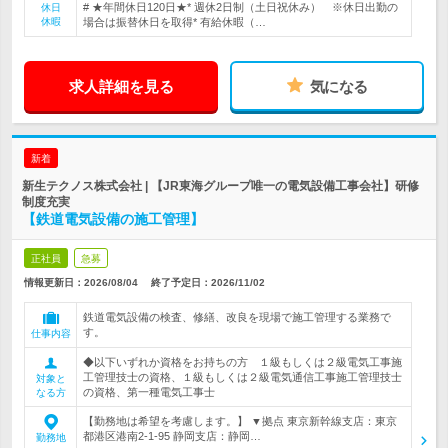
# ★年間休日120日★* 週休2日制（土日祝休み） ※休日出勤の
休日
休暇
場合は振替休日を取得* 有給休暇（…
求人詳細を見る
気になる
新着
新生テクノス株式会社 | 【JR東海グループ唯一の電気設備工事会社】研修
制度充実
【鉄道電気設備の施工管理】
正社員
急募
情報更新日：2026/08/04
終了予定日：
2026/11/02
鉄道電気設備の検査、修繕、改良を現場で施工管理する業務で
す。
仕事内容
◆以下いずれか資格をお持ちの方 １級もしくは２級電気工事施
工管理技士の資格、１級もしくは２級電気通信工事施工管理技士
対象と
の資格、第一種電気工事士
なる方
【勤務地は希望を考慮します。】 ▼拠点 東京新幹線支店：東京
都港区港南2-1-95 静岡支店：静岡…
勤務地