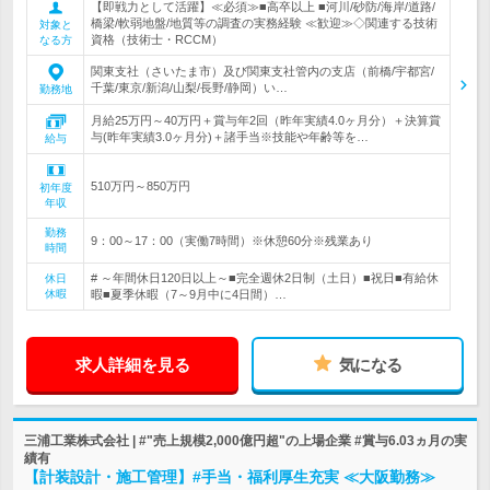
【即戦力として活躍】≪必須≫■高卒以上 ■河川/砂防/海岸/道路/
橋梁/軟弱地盤/地質等の調査の実務経験 ≪歓迎≫◇関連する技術
対象と
資格（技術士・RCCM）
なる方
関東支社（さいたま市）及び関東支社管内の支店（前橋/宇都宮/
千葉/東京/新潟/山梨/長野/静岡）い…
勤務地
月給25万円～40万円＋賞与年2回（昨年実績4.0ヶ月分）＋決算賞
与(昨年実績3.0ヶ月分)＋諸手当※技能や年齢等を…
給与
510万円～850万円
初年度
年収
勤務
9：00～17：00（実働7時間）※休憩60分※残業あり
時間
# ～年間休日120日以上～■完全週休2日制（土日）■祝日■有給休
休日
休暇
暇■夏季休暇（7～9月中に4日間）…
求人詳細を見る
気になる
三浦工業株式会社 | #"売上規模2,000億円超"の上場企業 #賞与6.03ヵ月の実
績有
【計装設計・施工管理】#手当・福利厚生充実 ≪大阪勤務≫