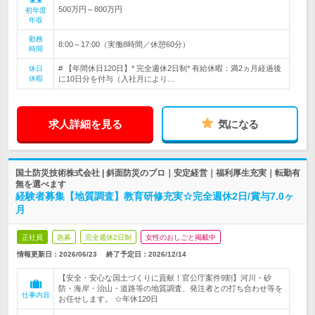
500万円～800万円
初年度
年収
勤務
8:00～17:00（実働8時間／休憩60分）
時間
# 【年間休日120日】* 完全週休2日制* 有給休暇：満2ヵ月経過後
休日
休暇
に10日分を付与（入社月により…
求人詳細を見る
気になる
国土防災技術株式会社 | 斜面防災のプロ｜安定経営｜福利厚生充実｜転勤有
無を選べます
経験者募集【地質調査】教育研修充実☆完全週休2日/賞与7.0ヶ
月
正社員
急募
完全週休2日制
女性のおしごと掲載中
情報更新日：2026/06/23
終了予定日：
2026/12/14
【安全・安心な国土づくりに貢献！官公庁案件9割】河川・砂
防・海岸・治山・道路等の地質調査、発注者との打ち合わせ等を
仕事内容
お任せします。 ☆年休120日