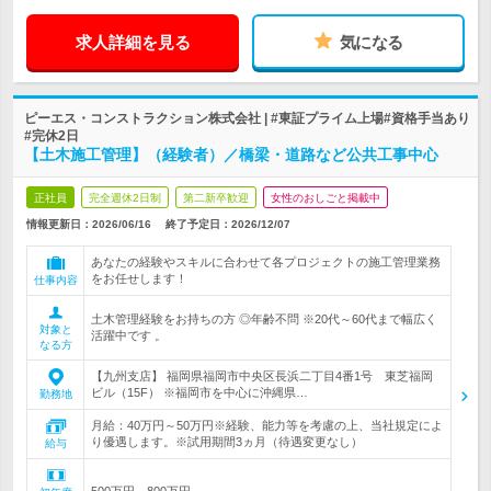
求人詳細を見る
気になる
ピーエス・コンストラクション株式会社 | #東証プライム上場#資格手当あり
#完休2日
【土木施工管理】（経験者）／橋梁・道路など公共工事中心
正社員
完全週休2日制
第二新卒歓迎
女性のおしごと掲載中
情報更新日：2026/06/16
終了予定日：
2026/12/07
あなたの経験やスキルに合わせて各プロジェクトの施工管理業務
をお任せします！
仕事内容
土木管理経験をお持ちの方 ◎年齢不問 ※20代～60代まで幅広く
対象と
活躍中です 。
なる方
【九州支店】 福岡県福岡市中央区長浜二丁目4番1号 東芝福岡
ビル（15F） ※福岡市を中心に沖縄県…
勤務地
月給：40万円～50万円※経験、能力等を考慮の上、当社規定によ
り優遇します。※試用期間3ヵ月（待遇変更なし）
給与
500万円～800万円