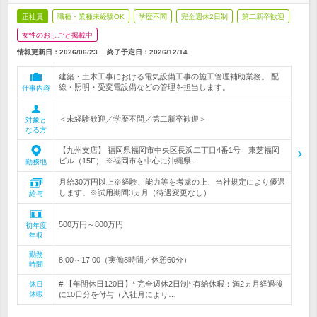
正社員
職種・業種未経験OK
学歴不問
完全週休2日制
第二新卒歓迎
女性のおしごと掲載中
情報更新日：2026/06/23
終了予定日：
2026/12/14
建築・土木工事における電気設備工事の施工管理補助業務。 配
線・照明・受変電設備などの管理を担当します。
仕事内容
＜未経験歓迎／学歴不問／第二新卒歓迎＞
対象と
なる方
【九州支店】 福岡県福岡市中央区長浜二丁目4番1号 東芝福岡
ビル（15F） ※福岡市を中心に沖縄県…
勤務地
月給30万円以上※経験、能力等を考慮の上、当社規定により優遇
します。※試用期間3ヵ月（待遇変更なし）
給与
500万円～800万円
初年度
年収
勤務
8:00～17:00（実働8時間／休憩60分）
時間
# 【年間休日120日】* 完全週休2日制* 有給休暇：満2ヵ月経過後
休日
休暇
に10日分を付与（入社月により…