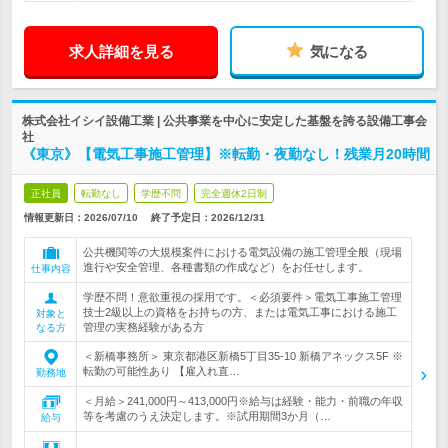
求人詳細を見る
気になる
株式会社イシイ設備工業 | 公共事業を中心に安定した基盤を誇る設備工事会
社
《東京》【電気工事施工管理】※転勤・夜勤なし！残業月20時間
正社員
転勤なし
学歴不問
完全週休2日制
情報更新日：2026/07/10
終了予定日：
2026/12/31
公共機関等の大規模案件における電気設備の施工管理全般（現場
進行や安全管理、各種書類の作成など）をお任せします。
仕事内容
学歴不問！意欲重視の採用です。＜必須要件＞電気工事施工管理
技士2級以上の資格をお持ちの方、または電気工事における施工
対象と
管理の実務経験がある方
なる方
＜新橋事務所＞ 東京都港区新橋5丁目35-10 新橋アネックス5F ※
転勤の可能性あり 【雇入れ直…
勤務地
＜月給＞241,000円～413,000円※給与は経験・能力・前職の年収
等を考慮のうえ決定します。※試用期間3か月（…
給与