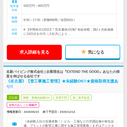
500万円～800万円
初年度
年収
勤務
8:00～17:00（実働8時間／休憩60分）
時間
# 【年間休日120日】* 完全週休2日制* 有給休暇：満2ヵ月経過後
休日
休暇
に10日分を付与（入社月により…
求人詳細を見る
気になる
名新パイピング株式会社 | 企業理念は『EXTEND THE GOOD』あなたの得
意を伸ばせる会社です
《名古屋》【管工事施工管理】★未経験OK!!★資格取得支援あ
り!!
正社員
職種・業種未経験OK
学歴不問
第二新卒歓迎
女性のおしごと掲載中
情報更新日：2026/06/23
終了予定日：
2026/12/14
《未経験入社の先輩多数！》ビル・工場などの空調設備や衛生設
備、プラントの配管工事に関する施工管理業務／まずはアシスタ