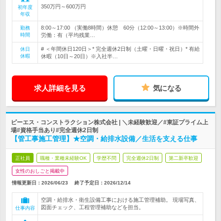
350万円～600万円
初年度
年収
8:00～17:00 （実働8時間）休憩 60分（12:00～13:00）※時間外
勤務
時間
労働：有（平均残業…
# ＜年間休日120日＞* 完全週休2日制（土曜・日曜・祝日）* 有給
休日
休暇
休暇（10日～20日）※入社半…
求人詳細を見る
気になる
ピーエス・コンストラクション株式会社 | ＼未経験歓迎／#東証プライム上
場#資格手当あり#完全週休2日制
【管工事施工管理】★空調・給排水設備／生活を支える仕事
正社員
職種・業種未経験OK
学歴不問
完全週休2日制
第二新卒歓迎
女性のおしごと掲載中
情報更新日：2026/06/23
終了予定日：
2026/12/14
空調・給排水・衛生設備工事における施工管理補助。 現場写真、
図面チェック、工程管理補助などを担当。
仕事内容