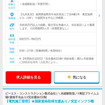
＜未経験歓迎／学歴不問＞
対象と
なる方
【九州支店】 福岡県福岡市中央区長浜二丁目4番1号 東芝福岡
ビル（15F） ※福岡市を中心に沖縄県…
勤務地
月給30万円以上※経験、能力等を考慮の上、当社規定により優遇
します。※試用期間3ヵ月（待遇変更なし）
給与
500万円～800万円
初年度
年収
勤務
8:00～17:00（実働8時間／休憩60分）
時間
# 【年間休日120日】* 完全週休2日制* 有給休暇：満2ヵ月経過後
休日
休暇
に10日分を付与（入社月により…
求人詳細を見る
気になる
ピーエス・コンストラクション株式会社 | ＼未経験歓迎／#東証プライム上
場#資格手当あり#完全週休2日制
【電気施工管理】★国家資格取得支援あり／安定インフラ職