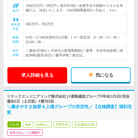
月給23万円～38万円＋賞与年2回＋各種手当※経験やスキルを考
慮の上、決定いたします。※試用期間最長3ヶ月あり。その…
給与
450万円～750万円
初年度
年収
9:00～17:30(休憩60分)/日勤 ( ※一部支店 8：30～17：00 ）
勤務
時間
22:00～06:…
◇週休2日制(1ヶ月単位の変形勤務制)◇夏季・年末年始休暇◇有
休日
休暇
給休暇(最長20日)◇慶弔休暇◇創立記…
求人詳細を見る
気になる
リテックエンジニアリング株式会社 | #鹿島建設グループ#年休125日#完全
週休2日（土日祝）#賞与2回
＼働きやすさ抜群＆上場グループの安定性／【点検調査】福利充
実
正社員
急募
転勤なし
学歴不問
完全週休2日制
女性のおしごと掲載中