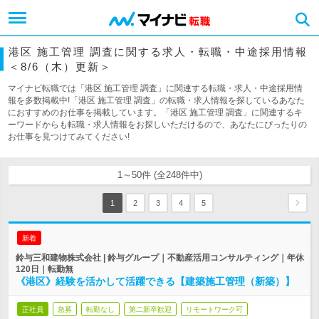
港区 施工管理 調査に関する求人・転職・中途採用情報
＜8/6（木）更新＞
マイナビ転職では「港区 施工管理 調査」に関連する転職・求人・中途採用情
報を多数掲載中!「港区 施工管理 調査」の転職・求人情報を探しているあなた
におすすめのお仕事を掲載しています。「港区 施工管理 調査」に関連するキ
ーワードからも転職・求人情報をお探しいただけるので、あなたにぴったりの
お仕事を見つけてみてください!
1～50件 (全248件中)
1
2
3
4
5
新着
鈴与三和建物株式会社 | 鈴与グループ｜不動産活用コンサルティング｜年休
120日｜転勤無
《港区》経験を活かして活躍できる【建築施工管理（新築）】
正社員
急募
転勤なし
第二新卒歓迎
リモートワーク可