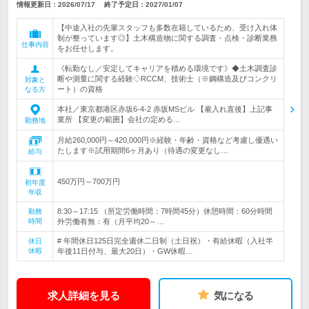
情報更新日：2026/07/17
終了予定日：
2027/01/07
【中途入社の先輩スタッフも多数在籍しているため、受け入れ体
制が整っています◎】土木構造物に関する調査・点検・診断業務
仕事内容
をお任せします。
《転勤なし／安定してキャリアを積める環境です》◆土木調査診
断や測量に関する経験◇RCCM、技術士（※鋼構造及びコンクリ
対象と
ート）の資格
なる方
本社／東京都港区赤坂6-4-2 赤坂MSビル 【雇入れ直後】上記事
業所 【変更の範囲】会社の定める…
勤務地
月給260,000円～420,000円※経験・年齢・資格など考慮し優遇い
たします※試用期間6ヶ月あり（待遇の変更なし…
給与
450万円～700万円
初年度
年収
8:30～17:15 （所定労働時間：7時間45分）休憩時間：60分時間
勤務
時間
外労働有無：有（月平均20～…
# 年間休日125日完全週休二日制（土日祝）・有給休暇（入社半
休日
休暇
年後11日付与、最大20日）・GW休暇…
求人詳細を見る
気になる