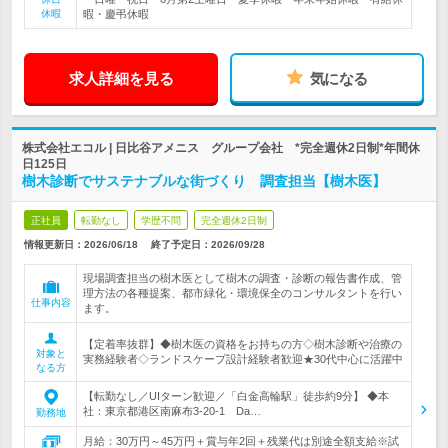
休暇
暇・慶弔休暇
求人詳細を見る
気になる
株式会社エコル | 日比谷アメニス グループ会社 *完全週休2日制*年間休
日125日
樹木診断でサステナブルな街づくり 調査担当【樹木医】
正社員
転勤なし
学歴不問
完全週休2日制
情報更新日：2026/06/18
終了予定日：
2026/09/28
現場調査担当の樹木医として樹木の調査・診断の報告書作成、管
理方法の各種提案、都市緑化・環境保全のコンサルタントを行い
仕事内容
ます。
【定着率抜群】◆樹木医の資格をお持ちの方◇樹木診断や治療の
対象と
実務経験者◇ランドスケープ設計経験者歓迎★30代中心に活躍中
なる方
【転勤なし／UIターン歓迎／「白金高輪駅」徒歩約9分】 ◆本
社：東京都港区南麻布3-20-1 Da…
勤務地
月給：30万円～45万円＋賞与年2回＋残業代は別途全額支給※試