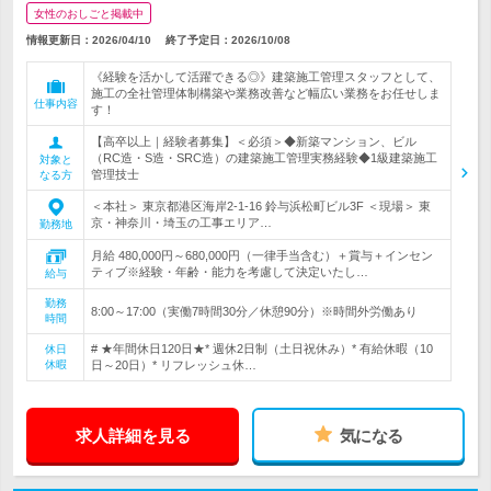
女性のおしごと掲載中
情報更新日：2026/04/10
終了予定日：
2026/10/08
《経験を活かして活躍できる◎》建築施工管理スタッフとして、
施工の全社管理体制構築や業務改善など幅広い業務をお任せしま
仕事内容
す！
【高卒以上｜経験者募集】＜必須＞◆新築マンション、ビル
（RC造・S造・SRC造）の建築施工管理実務経験◆1級建築施工
対象と
管理技士
なる方
＜本社＞ 東京都港区海岸2-1-16 鈴与浜松町ビル3F ＜現場＞ 東
京・神奈川・埼玉の工事エリア…
勤務地
月給 480,000円～680,000円（一律手当含む）＋賞与＋インセン
ティブ※経験・年齢・能力を考慮して決定いたし…
給与
勤務
8:00～17:00（実働7時間30分／休憩90分）※時間外労働あり
時間
# ★年間休日120日★* 週休2日制（土日祝休み）* 有給休暇（10
休日
休暇
日～20日）* リフレッシュ休…
求人詳細を見る
気になる