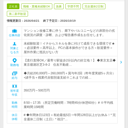
正社員
職種・業種未経験OK
急募
学歴不問
完全週休2日制
第二新卒歓迎
情報更新日：2026/04/21
終了予定日：
2026/10/19
マンション改修工事に伴う、廊下やバルコニーなどの床部分の劣
化状況の調査・診断、および報告書作成をお任せします。
仕事内容
未経験歓迎！イチからスキルを身に付けて成長できる環境です★
＜必須要件＞高卒以上、PCの基本操作ができる方＜歓迎要件＞
対象と
屋外作業に抵抗がない方
なる方
【直行直帰OK／最寄り駅徒歩2分以内の好立地！】 ◆東京支店◆
東京都港区芝3-8-2 住友不動産…
勤務地
◆月給200,000円～260,000円＋賞与年2回（昨年度実績5ヶ月分）
+諸手当＋残業代全額別途支給※これまでの経…
給与
350万円～500万円
初年度
年収
8:50～17:35 （所定労働時間：7時間45分/休憩60分）# ※平均残
勤務
時間
業時間:15時間
# ◆年間休日123日＋有給最低5日⇒年間128日以上がお休み！* 完
休日
休暇
全週休二日制（土日）* 祝日*…