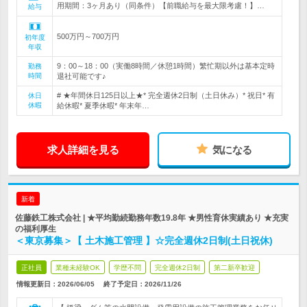
用期間：3ヶ月あり（同条件）【前職給与を最大限考慮！】…
給与
500万円～700万円
初年度
年収
9：00～18：00（実働8時間／休憩1時間）繁忙期以外は基本定時
勤務
時間
退社可能です♪
# ★年間休日125日以上★* 完全週休2日制（土日休み）* 祝日* 有
休日
休暇
給休暇* 夏季休暇* 年末年…
求人詳細を見る
気になる
新着
佐藤鉄工株式会社 | ★平均勤続勤務年数19.8年 ★男性育休実績あり ★充実
の福利厚生
＜東京募集＞【 土木施工管理 】☆完全週休2日制(土日祝休)
正社員
業種未経験OK
学歴不問
完全週休2日制
第二新卒歓迎
情報更新日：2026/06/05
終了予定日：
2026/11/26