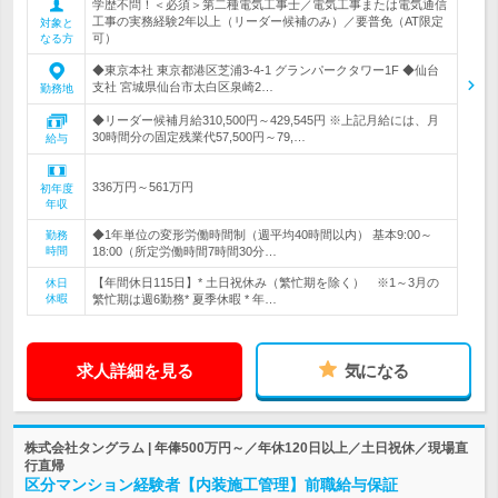
学歴不問！＜必須＞第二種電気工事士／電気工事または電気通信
工事の実務経験2年以上（リーダー候補のみ）／要普免（AT限定
対象と
可）
なる方
◆東京本社 東京都港区芝浦3-4-1 グランパークタワー1F ◆仙台
支社 宮城県仙台市太白区泉崎2…
勤務地
◆リーダー候補月給310,500円～429,545円 ※上記月給には、月
30時間分の固定残業代57,500円～79,…
給与
336万円～561万円
初年度
年収
◆1年単位の変形労働時間制（週平均40時間以内） 基本9:00～
勤務
時間
18:00（所定労働時間7時間30分…
【年間休日115日】* 土日祝休み（繁忙期を除く） ※1～3月の
休日
休暇
繁忙期は週6勤務* 夏季休暇 * 年…
求人詳細を見る
気になる
株式会社タングラム | 年俸500万円～／年休120日以上／土日祝休／現場直
行直帰
区分マンション経験者【内装施工管理】前職給与保証