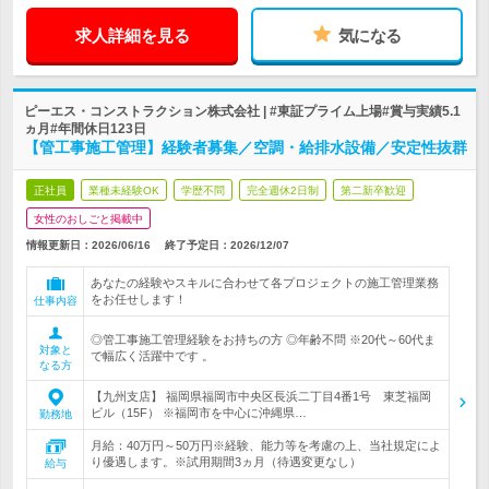
求人詳細を見る
気になる
ピーエス・コンストラクション株式会社 | #東証プライム上場#賞与実績5.1
ヵ月#年間休日123日
【管工事施工管理】経験者募集／空調・給排水設備／安定性抜群
正社員
業種未経験OK
学歴不問
完全週休2日制
第二新卒歓迎
女性のおしごと掲載中
情報更新日：2026/06/16
終了予定日：
2026/12/07
あなたの経験やスキルに合わせて各プロジェクトの施工管理業務
をお任せします！
仕事内容
◎管工事施工管理経験をお持ちの方 ◎年齢不問 ※20代～60代ま
対象と
で幅広く活躍中です 。
なる方
【九州支店】 福岡県福岡市中央区長浜二丁目4番1号 東芝福岡
ビル（15F） ※福岡市を中心に沖縄県…
勤務地
月給：40万円～50万円※経験、能力等を考慮の上、当社規定によ
り優遇します。※試用期間3ヵ月（待遇変更なし）
給与