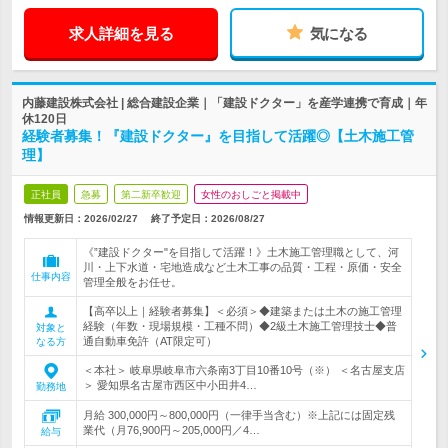
求人詳細を見る
気になる
内藤建設株式会社 | 総合建設企業｜「建設ドクター」を産学連携で育成｜年
休120日
経験者募集！『建設ドクター』を目指して活躍◎【土木施工管
理】
正社員
急募
第二新卒歓迎
女性のおしごと掲載中
情報更新日：2026/02/27
終了予定日：
2026/08/27
《”建設ドクター"を目指して活躍！》土木施工管理職として、河
川・上下水道・宅地造成など土木工事の品質・工程・原価・安全
仕事内容
管理全般をお任せ。
【高卒以上｜経験者募集】＜必須＞◆建築または土木の施工管理
経験（年数・現場規模・工種不問）◆2級土木施工管理技士◆普
対象と
通自動車免許（AT限定可）
なる方
＜本社＞ 岐阜県岐阜市六条南3丁目10番10号（※） ＜名古屋支店
＞ 愛知県名古屋市西区中小田井4…
勤務地
月給 300,000円～800,000円（一律手当含む）※上記には固定残
業代（月76,900円～205,000円／4…
給与