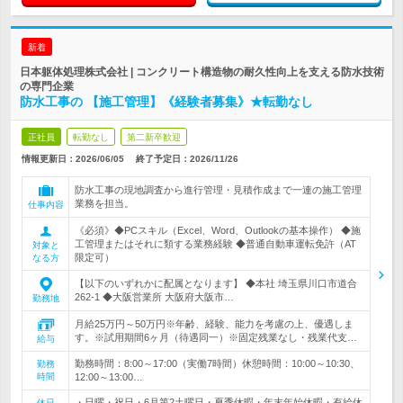
新着
日本躯体処理株式会社 | コンクリート構造物の耐久性向上を支える防水技術
の専門企業
防水工事の 【施工管理】《経験者募集》★転勤なし
正社員
転勤なし
第二新卒歓迎
情報更新日：2026/06/05
終了予定日：
2026/11/26
防水工事の現地調査から進行管理・見積作成まで一連の施工管理
業務を担当。
仕事内容
《必須》◆PCスキル（Excel、Word、Outlookの基本操作） ◆施
工管理またはそれに類する業務経験 ◆普通自動車運転免許（AT
対象と
限定可）
なる方
【以下のいずれかに配属となります】 ◆本社 埼玉県川口市道合
262-1 ◆大阪営業所 大阪府大阪市…
勤務地
月給25万円～50万円※年齢、経験、能力を考慮の上、優遇しま
す。※試用期間6ヶ月（待遇同一）※固定残業なし・残業代支…
給与
勤務時間：8:00～17:00（実働7時間）休憩時間：10:00～10:30、
勤務
時間
12:00～13:00…
・日曜・祝日・6月第2土曜日・夏季休暇・年末年始休暇・有給休
休日