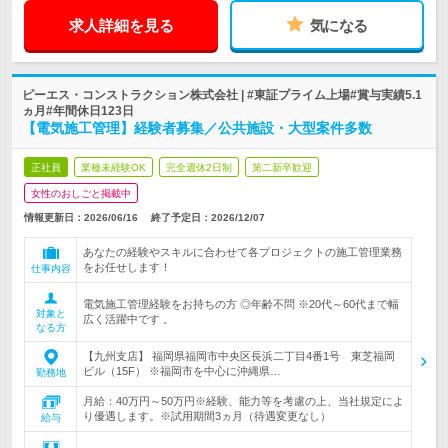
求人詳細を見る
気になる
ピーエス・コンストラクション株式会社 | #東証プライム上場#賞与実績5.1
ヵ月#年間休日123日
【電気施工管理】経験者募集／公共施設・大型案件多数
正社員
業種未経験OK
完全週休2日制
第二新卒歓迎
女性のおしごと掲載中
情報更新日：2026/06/16
終了予定日：
2026/12/07
あなたの経験やスキルに合わせて各プロジェクトの施工管理業務
をお任せします！
仕事内容
電気施工管理経験をお持ちの方 ◎年齢不問 ※20代～60代まで幅
対象と
広く活躍中です 。
なる方
【九州支店】 福岡県福岡市中央区長浜二丁目4番1号 東芝福岡
ビル（15F） ※福岡市を中心に沖縄県…
勤務地
月給：40万円～50万円※経験、能力等を考慮の上、当社規定によ
り優遇します。※試用期間3ヵ月（待遇変更なし）
給与