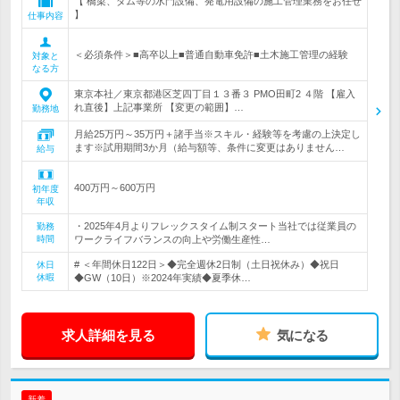
【 橋梁、ダム等の水門設備、発電用設備の施工管理業務をお任せ
】
仕事内容
＜必須条件＞■高卒以上■普通自動車免許■土木施工管理の経験
対象と
なる方
東京本社／東京都港区芝四丁目１３番３ PMO田町2 ４階 【雇入
れ直後】上記事業所 【変更の範囲】…
勤務地
月給25万円～35万円＋諸手当※スキル・経験等を考慮の上決定し
ます※試用期間3か月（給与額等、条件に変更はありません…
給与
400万円～600万円
初年度
年収
・2025年4月よりフレックスタイム制スタート当社では従業員の
勤務
時間
ワークライフバランスの向上や労働生産性…
# ＜年間休日122日＞◆完全週休2日制（土日祝休み）◆祝日
休日
休暇
◆GW（10日）※2024年実績◆夏季休…
求人詳細を見る
気になる
新着