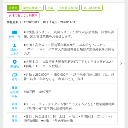
正社員
業種未経験OK
急募
完全週休2日制
第二新卒歓迎
女性のおしごと掲載中
情報更新日：2026/05/22
終了予定日：
2026/11/12
■中央監視システム・制御システム分野での設計業務、試運転調
整、施工管理業務をお任せします。
仕事内容
■必須：高卒以上／要普通自動車免許／基本的なPCスキル
（Word・Excel）／本求人の業務内容と類似の業務経験をお持ち
対象と
の方
なる方
■大阪支店： 大阪府東大阪市西石切町7丁目5-1 三浦大阪ビル2Ｆ
■補足： U・Iターン歓迎／…
勤務地
■月給：280,000円 ～ 500,000円 ＋ 諸手当※月給に関しては、経
験・能力・年齢などを 考慮のうえ、当社…
給与
650万円～1050万円
初年度
年収
■スーパーフレックスタイム制* コアタイム／なし* 標準労働時間
勤務
時間
／7時間40分* 標準的な勤務時間例…
■休日：完全週休2日制（土日）＋ 祝日■年間休日：125日（＋計
休日
休暇
画有給5日）■休暇：* 年末年始休暇…