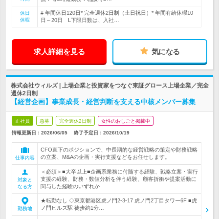
# 年間休日120日* 完全週休2日制（土日祝日）* 年間有給休暇10
休日
休暇
日～20日 L下限日数は、入社…
求人詳細を見る
気になる
株式会社ウィルズ | 上場企業と投資家をつなぐ東証グロース上場企業／完全
週休2日制
【経営企画】事業成長・経営判断を支える中核メンバー募集
正社員
急募
完全週休2日制
女性のおしごと掲載中
情報更新日：2026/06/05
終了予定日：
2026/10/19
CFO直下のポジションで、中長期的な経営戦略の策定や財務戦略
の立案、M&Aの企画・実行支援などをお任せします。
仕事内容
＜必須＞■大卒以上■企画系業務に付随する経験、戦略立案・実行
支援の経験、財務・数値分析を伴う経験、顧客折衝や提案活動に
対象と
関与した経験のいずれか
なる方
★転勤なし ◇東京都港区虎ノ門2-3-17 虎ノ門2丁目タワー6F ■虎
ノ門ヒルズ駅 徒歩約1分…
勤務地