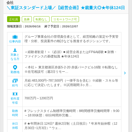
会社
＼東証スタンダード上場／【経営企画】★裁量大◎★年休124日
正社員
急募
転勤なし
リモートワーク可
情報更新日：2026/06/16
終了予定日：
2026/12/07
グループ事業会社の管理責任者として、経営戦略の策定や予実管
理・分析、投資案件の検討などを推進するポジションです。
仕事内容
＜経験者歓迎！＞《必須》■ 経営企画またはFP&A経験 ■ 財務・
対象と
ファイナンスの基礎知識 ★年休124日
なる方
＜本社＞ 東京都港区赤坂5-2-20 赤坂パークビル16階 ※転勤なし
※在宅相談可（週2日リモー…
勤務地
月給:483,000円~787,500円（一律手当を含む）※経験・スキル等
に応じて決定いたします。※試用期間:3ヶ月…
給与
700万円～1200万円
初年度
年収
# フレックスタイム制標準労働時間：8時間標準労働時間帯：9:00
勤務
時間
～18:00休憩：60分時間外労働…
# ★年間休日:124日* 週休2日制（土日祝日）* 年末年始休暇（12
休日
休暇
月30日~1月3日）* ウェ…