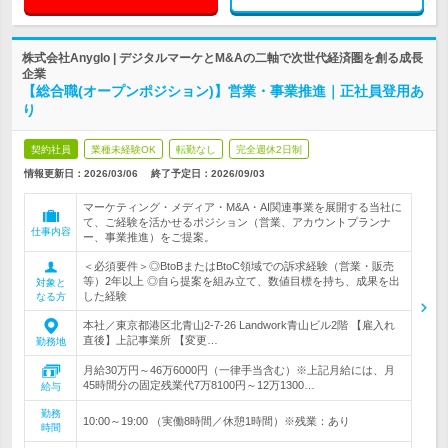
株式会社Anyglo | デジタルマーケとM&Aの二軸で次世代経済圏を創る成長
企業
【総合職(オープンポジション)】営業・事業推進｜正社員登用あ
り
契約社員
業種未経験OK
転勤なし
完全週休2日制
情報更新日：2026/03/06
終了予定日：
2026/09/03
マーケティング・メディア・M&A・AI関連事業を展開する当社に
て、ご経験を活かせるポジション（営業、アカウントプランナ
仕事内容
ー、事業推進）をご提案。
＜必須要件＞◎BtoBまたはBtoC領域での訴求経験（営業・販売
等）2年以上 ◎自ら提案を組み立て、数値目標を持ち、成果を出
対象と
した経験
なる方
本社／東京都港区北青山2-7-26 Landwork青山ビル2階 【雇入れ
直後】上記事業所 【変更…
勤務地
月給30万円～46万6000円（一律手当含む）※上記月給には、月
45時間分の固定残業代7万8100円～12万1300…
給与
勤務
10:00～19:00 （実働8時間／休憩1時間）※残業：あり
時間