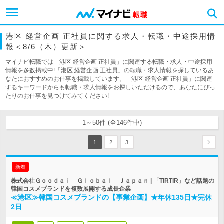
港区 経営企画 正社員に関する求人・転職・中途採用情
報＜8/6（木）更新＞
マイナビ転職では「港区 経営企画 正社員」に関連する転職・求人・中途採用
情報を多数掲載中!「港区 経営企画 正社員」の転職・求人情報を探しているあ
なたにおすすめのお仕事を掲載しています。「港区 経営企画 正社員」に関連
するキーワードからも転職・求人情報をお探しいただけるので、あなたにぴっ
たりのお仕事を見つけてみてください!
1～50件 (全146件中)
1
2
3
新着
株式会社Ｇｏｏｄａｉ Ｇｌｏｂａｌ Ｊａｐａｎ | 「TIRTIR」など話題の
韓国コスメブランドを複数展開する成長企業
≪港区≫韓国コスメブランドの【事業企画】★年休135日★完休
2日