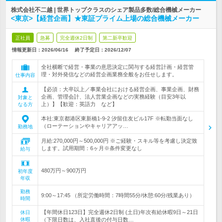
株式会社不二越 | 世界トップクラスのシェア製品多数/総合機械メーカー
<東京>【経営企画】★東証プライム上場の総合機械メーカー
正社員
急募
完全週休2日制
第二新卒歓迎
情報更新日：2026/06/16
終了予定日：
2026/12/07
全社横断で経営・事業の意思決定に関与する経営計画・経営管
理・対外発信などの経営企画業務全般をお任せします。
仕事内容
【必須：大卒以上／事業会社における経営企画、事業企画、財務
企画、管理会計、法人営業企画などの実務経験（目安3年以
対象と
上）】【歓迎：英語力 など】
なる方
本社:東京都港区東新橋1-9-2 汐留住友ビル17F ※転勤当面なし
（ローテーションやキャリアアッ…
勤務地
月給:270,000円～500,000円 ※ご経験・スキル等を考慮し決定致
します。試用期間：6ヶ月※条件変更なし
給与
480万円～900万円
初年度
年収
勤務
9:00～17:45 （所定労働時間：7時間55分/休憩:60分/残業あり）
時間
【年間休日123日】完全週休2日制 (土日)年次有給休暇9日～21日
休日
休暇
（下限日数は、入社直後の付与日数…