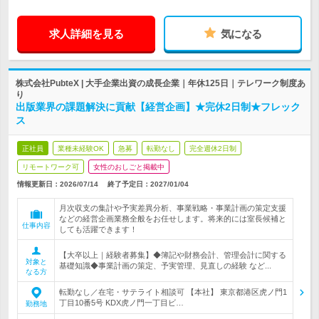
求人詳細を見る
気になる
株式会社PubteX | 大手企業出資の成長企業｜年休125日｜テレワーク制度あ
り
出版業界の課題解決に貢献【経営企画】★完休2日制★フレック
ス
正社員
業種未経験OK
急募
転勤なし
完全週休2日制
リモートワーク可
女性のおしごと掲載中
情報更新日：2026/07/14
終了予定日：
2027/01/04
月次収支の集計や予実差異分析、事業戦略・事業計画の策定支援
などの経営企画業務全般をお任せします。将来的には室長候補と
仕事内容
しても活躍できます！
【大卒以上｜経験者募集】◆簿記や財務会計、管理会計に関する
対象と
基礎知識◆事業計画の策定、予実管理、見直しの経験 など...
なる方
転勤なし／在宅・サテライト相談可 【本社】 東京都港区虎ノ門1
丁目10番5号 KDX虎ノ門一丁目ビ…
勤務地