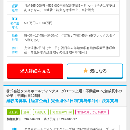
月給365,000円～536,000円※試用期間3ヶ月あり（待遇に変更は
ありません）※経験・能力を考慮の上、当社規定…
給与
500万円～1000万円
初年度
年収
09:00～17:45(休憩60分) ( 実働：7時間45分 )※フレックスタイ
勤務
時間
ム制もあり
完全週休2日制（土・日）祝日年末年始休暇有給休暇慶弔休暇出
休日
休暇
産・育児休暇介護休暇その他休暇# 年間休日…
求人詳細を見る
気になる
株式会社タスキホールディングス | グロース上場！不動産×ITで急成長中の
企業｜年間休日125日
経験者募集【経営企画】完全週休2日制*賞与年2回＋決算賞与
正社員
急募
転勤なし
完全週休2日制
女性のおしごと掲載中
情報更新日：2026/04/23
終了予定日：
2026/09/17
タスキホールディングスグループ6社の経営計画策定や、プライ