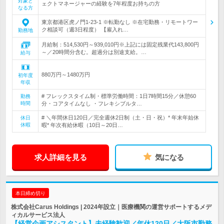
対象と
ェクトマネージャーの経験を7年程度お持ちの方
なる方
東京都港区虎ノ門1-23-1 ※転勤なし ※在宅勤務・リモートワー
ク相談可（週3日程度） 【雇入れ…
勤務地
月給制：514,530円～939,010円※上記には固定残業代143,800円
～／20時間分含む。超過分は別途支給。…
給与
880万円～1480万円
初年度
年収
# フレックスタイム制・標準労働時間：1日7時間15分／休憩60
勤務
時間
分・コアタイムなし ・フレキシブルタ…
# ＼年間休日120日／完全週休2日制（土・日・祝）* 年末年始休
休日
休暇
暇* 年次有給休暇（10日～20日…
求人詳細を見る
気になる
本日締め切り
株式会社Carus Holdings | 2024年設立｜医療機関の運営サポートするメデ
ィカルサービス法人
【経営企画アシスタント】未経験歓迎／年休120日／大阪市勤務