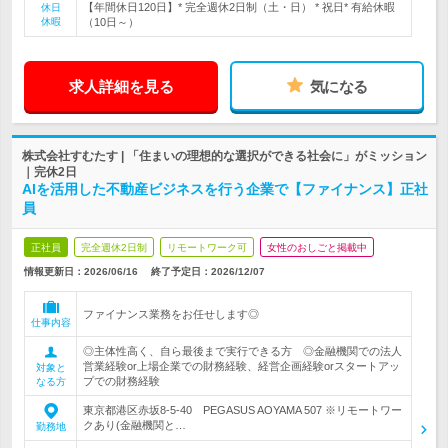
【年間休日120日】* 完全週休2日制（土・日） * 祝日* 有給休暇
休日
休暇
（10日～）
求人詳細を見る
気になる
株式会社すむたす | 「住まいの理想的な選択ができる社会に」がミッション
｜完休2日
AIを活用した不動産ビジネスを行う企業で【ファイナンス】正社
員
正社員
完全週休2日制
リモートワーク可
女性のおしごと掲載中
情報更新日：2026/06/16
終了予定日：
2026/12/07
ファイナンス業務をお任せします◎
仕事内容
◎主体性高く、自ら最後まで実行できる方 ◎金融機関での法人
営業経験or上場企業での財務経験、経営企画経験orスタートアッ
対象と
プでの財務経験
なる方
東京都港区赤坂8-5-40 PEGASUS AOYAMA 507 ※リモートワー
クあり(金融機関と…
勤務地