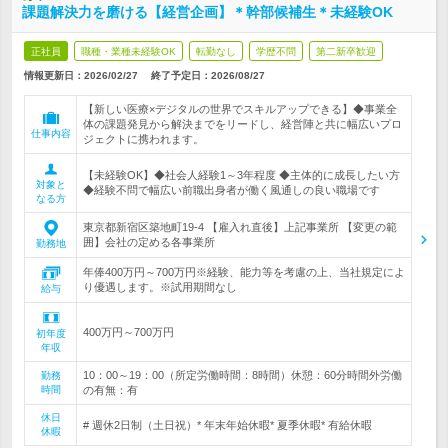
課題解決力を磨ける【経営企画】＊幹部候補生＊未経験OK
正社員
職種・業種未経験OK
転勤なし
学歴不問
第二新卒歓迎
情報更新日：2026/02/27
終了予定日：
2026/08/27
【新しい医療×デジタルの世界でスキルアップできる】◆事業全
体の課題発見から解決までをリードし、経営陣と共に幅広いプロ
仕事内容
ジェクトに携われます。
【未経験OK】◆社会人経験1～3年程度 ◆主体的に成長したい方
対象と
◆経験不問で幅広い前職出身者が働く風通しの良い職場です
なる方
東京都新宿区築地町19-4 【雇入れ直後】上記事業所 【変更の範
囲】会社の定める各事業所
勤務地
年俸400万円～700万円※経験、能力等を考慮の上、当社規定によ
り優遇します。※試用期間なし
給与
400万円～700万円
初年度
年収
10：00～19：00（所定労働時間：8時間）休憩：60分時間外労働
勤務
時間
の有無：有
休日
# 週休2日制（土日祝）* 年末年始休暇* 夏季休暇* 有給休暇
休暇