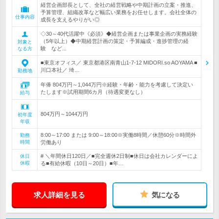
経営企画部長として、全社の経営戦略や中期計画の立案・推進、
予算管理、組織改革など幅広い業務をお任せします。会社全体の
仕事内容
成長を支えるやりがい◎
◇30～40代活躍中《必須》◆経営企画または事業企画の実務経験
（5年以上）◆中期経営計画の策定・予算編成・進捗管理の経
対象と
験 など...
なる方
■東京オフィス／ 東京都港区南青山1-7-12 MIDORI.so AOYAMA ■
川口本社／ 埼…
勤務地
年俸 804万円～1,044万円※経験・年齢・能力を考慮して決定い
たします※試用期間6カ月（待遇変更なし）
給与
804万円～1044万円
初年度
年収
8:00～17:00 または 9:00～18:00※実働8時間／休憩60分※時間外
勤務
時間
労働あり
# ＼年間休日120日／■完全週休2日制■休日は会社カレンダーによ
休日
休暇
る■有給休暇（10日～20日）■年…
求人詳細を見る
気になる