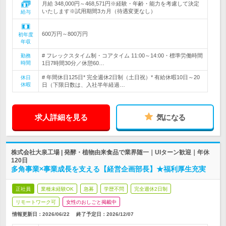
月給 348,000円～468,571円※経験・年齢・能力を考慮して決定
いたします※試用期間3カ月（待遇変更なし）
給与
600万円～800万円
初年度
年収
# フレックスタイム制・コアタイム 11:00～14:00・標準労働時間
勤務
時間
1日7時間30分／休憩60…
# 年間休日125日* 完全週休2日制（土日祝）* 有給休暇10日～20
休日
休暇
日（下限日数は、入社半年経過…
求人詳細を見る
気になる
株式会社大泉工場 | 発酵・植物由来食品で業界随一｜UIターン歓迎｜年休
120日
多角事業×事業成長を支える【経営企画部長】★福利厚生充実
正社員
業種未経験OK
急募
学歴不問
完全週休2日制
リモートワーク可
女性のおしごと掲載中
情報更新日：2026/06/22
終了予定日：
2026/12/07