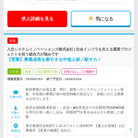
求人詳細を見る
気になる
新着
入交システムイノベーションズ株式会社 | 社会インフラを支える重要プロジ
ェクトを担う総合力が強みです
【営業】事業成長を牽引する中核人材／駅チカ！
正社員
急募
完全週休2日制
女性のおしごと掲載中
情報更新日：2026/07/03
終了予定日：
2026/12/24
新規事業の企画立案・実行、顧客へのシステムソリューション提
案、中長期の事業計画や経営戦略の策定など、多岐にわたる業務
仕事内容
をお任せします。
経営企画経験者歓迎！＜必須＞■経営視点での目標管理経験■戦略
を実行計画へ落とし込み、関係部門を巻き込みながら推進した経
対象と
験
なる方
東京都港区浜松町2-1-16 Aフロント浜松町6F 【雇入れ直後】上記
事業所 【変更の範囲】会社の…
勤務地