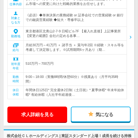
ム市場への変更に向けた戦略的業務をお任せします。
仕事内容
《必須》◆単体決算の業務経験 or 証券会社での営業経験 or 銀行
対象と
での融資営業経験 ◆短大・専修卒以上
なる方
東京都港区北青山2-7-9 日昭ビル7F 【雇入れ直後】上記事業所
【変更の範囲】会社の定める各事…
勤務地
月給30万円～41万円 ＋ 諸手当 ＋ 賞与年2回 ※経験・スキル等を
考慮して決定致します。※試用期間6ヶ月あり（期…
給与
510万円～700万円
初年度
年収
9:00～18:00（実働8時間/休憩60分）※残業あり（月平均35時
勤務
時間
間）
年間休日125日* 完全週休2日制（土日祝）* 夏季休暇* 年末年始休
休日
休暇
暇* 有給休暇（入社半年経過後…
求人詳細を見る
気になる
株式会社ＣＬホールディングス | 東証スタンダード上場！成長を続ける持株