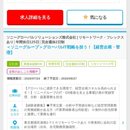
求人詳細を見る
気になる
ソニーグローバルソリューションズ株式会社 | リモートワーク・フレックス
あり│年間休日125日│完全週休2日制
＜ソニーグループ＞グローバルIT戦略を担う！【経営企画・管
理】
正社員
業種未経験OK
学歴不問
完全週休2日制
リモートワーク可
女性のおしごと掲載中
情報更新日：2026/07/24
終了予定日：
2026/08/27
【グローバルに成長できる環境で、経営企画スキルを高められま
す！】ソニーグループのIT・DX推進を支える事業計画や実績管
仕事内容
理、分析・提案業務を担当
【経験者募集】◆予実立案・分析や予実績分析など経営管理業務
の実務経験がある方（IT業界経験者は尚歓迎） ※海外の担当部署
対象と
と連携して業務を遂行
なる方
東京都港区港南1-7-1 ※リモートワークあり ※将来的に会社の定
める場所（出向、在宅勤務実施場所…
勤務地