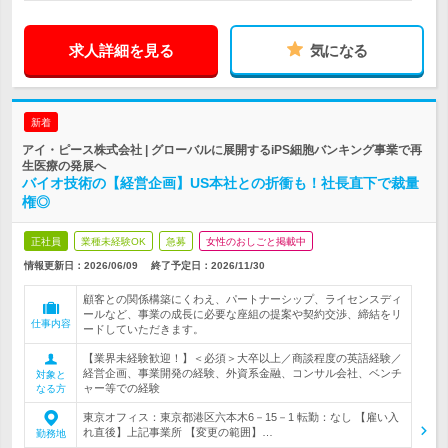
求人詳細を見る
気になる
新着
アイ・ピース株式会社 | グローバルに展開するiPS細胞バンキング事業で再
生医療の発展へ
バイオ技術の【経営企画】US本社との折衝も！社長直下で裁量
権◎
正社員
業種未経験OK
急募
女性のおしごと掲載中
情報更新日：2026/06/09
終了予定日：
2026/11/30
顧客との関係構築にくわえ、パートナーシップ、ライセンスディ
ールなど、事業の成長に必要な座組の提案や契約交渉、締結をリ
仕事内容
ードしていただきます。
【業界未経験歓迎！】＜必須＞大卒以上／商談程度の英語経験／
経営企画、事業開発の経験、外資系金融、コンサル会社、ベンチ
対象と
ャー等での経験
なる方
東京オフィス：東京都港区六本木6－15－1 転勤：なし 【雇い入
れ直後】上記事業所 【変更の範囲】…
勤務地