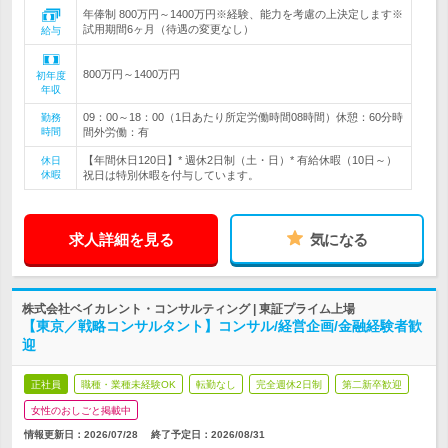
年俸制 800万円～1400万円※経験、能力を考慮の上決定します※
試用期間6ヶ月（待遇の変更なし）
給与
800万円～1400万円
初年度
年収
09：00～18：00（1日あたり所定労働時間08時間）休憩：60分時
勤務
時間
間外労働：有
【年間休日120日】* 週休2日制（土・日）* 有給休暇（10日～）
休日
休暇
祝日は特別休暇を付与しています。
求人詳細を見る
気になる
株式会社ベイカレント・コンサルティング | 東証プライム上場
【東京／戦略コンサルタント】コンサル/経営企画/金融経験者歓
迎
正社員
職種・業種未経験OK
転勤なし
完全週休2日制
第二新卒歓迎
女性のおしごと掲載中
情報更新日：2026/07/28
終了予定日：
2026/08/31