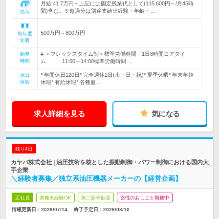
月給:41.7万円～上記には固定残業代として(115,600円～/月45時
間)含む。※超過分は別途支給※経験・年齢・…
給与
500万円～800万円
初年度
年収
# ＜フレックスタイム制＞標準労働時間 1日8時間コアタイ
勤務
時間
ム 11:00～14:00標準労働時間…
* 年間休日120日* 完全週休2日(土・日・祝)* 夏季休暇* 年末年始
休日
休暇
休暇* 有給休暇* 各種慶…
求人詳細を見る
気になる
残り4日
カヤバ株式会社 | 油圧技術を核とした振動制御・パワー制御における国内大
手企業
＼経験者募集／独立系油圧機器メーカーの【経営企画】
正社員
業種未経験OK
第二新卒歓迎
女性のおしごと掲載中
情報更新日：2026/07/14
終了予定日：
2026/08/10