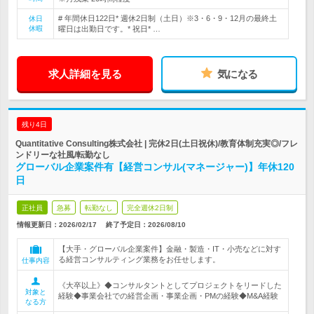
# 年間休日122日* 週休2日制（土日）※3・6・9・12月の最終土
休日
休暇
曜日は出勤日です。* 祝日* …
求人詳細を見る
気になる
残り4日
Quantitative Consulting株式会社 | 完休2日(土日祝休)/教育体制充実◎/フレ
ンドリーな社風/転勤なし
グローバル企業案件有【経営コンサル(マネージャー)】年休120
日
正社員
急募
転勤なし
完全週休2日制
情報更新日：2026/02/17
終了予定日：
2026/08/10
【大手・グローバル企業案件】金融・製造・IT・小売などに対す
る経営コンサルティング業務をお任せします。
仕事内容
《大卒以上》◆コンサルタントとしてプロジェクトをリードした
対象と
経験◆事業会社での経営企画・事業企画・PMの経験◆M&A経験
なる方