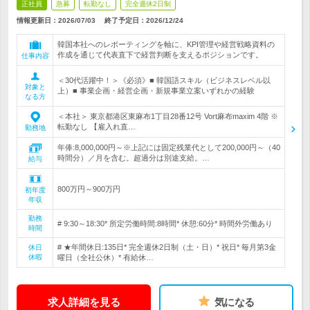
正社員
急募
転勤なし
完全週休2日制
情報更新日：2026/07/03
終了予定日：
2026/12/24
韓国本社へのレポーティングを軸に、KPI管理や経営戦略資料の
作成を通じて代表直下で経営判断を支えるポジションです。
仕事内容
＜30代活躍中！＞《必須》■ 韓国語スキル（ビジネスレベル以
対象と
上）■ 事業企画・経営企画・新規事業立案いずれかの経験
なる方
＜本社＞ 東京都港区東麻布1丁目28番12号 Vort麻布maxim 4階 ※
転勤なし 【雇入れ直…
勤務地
年俸:8,000,000円～※上記には固定残業代として200,000円～（40
時間分）／月を含む。超過分は別途支給。…
給与
800万円～900万円
初年度
年収
勤務
# 9:30～18:30* 所定労働時間:8時間* 休憩:60分* 時間外労働あり
時間
# ★年間休日:135日* 完全週休2日制（土・日）* 祝日* 毎月第3金
休日
休暇
曜日（全社公休）* 有給休…
求人詳細を見る
気になる