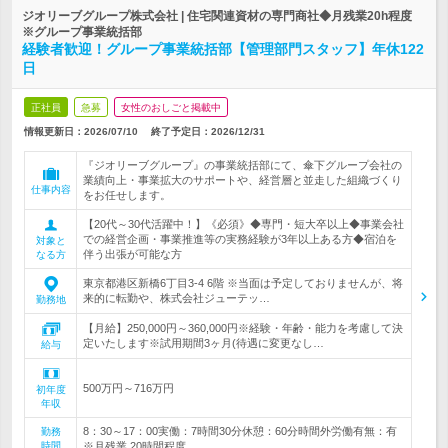
ジオリーブグループ株式会社 | 住宅関連資材の専門商社◆月残業20h程度
※グループ事業統括部
経験者歓迎！グループ事業統括部【管理部門スタッフ】年休122
日
正社員
急募
女性のおしごと掲載中
情報更新日：2026/07/10
終了予定日：
2026/12/31
『ジオリーブグループ』の事業統括部にて、傘下グループ会社の
業績向上・事業拡大のサポートや、経営層と並走した組織づくり
仕事内容
をお任せします。
【20代～30代活躍中！】《必須》◆専門・短大卒以上◆事業会社
での経営企画・事業推進等の実務経験が3年以上ある方◆宿泊を
対象と
伴う出張が可能な方
なる方
東京都港区新橋6丁目3‐4 6階 ※当面は予定しておりませんが、将
来的に転勤や、株式会社ジューテッ…
勤務地
【月給】250,000円～360,000円※経験・年齢・能力を考慮して決
定いたします※試用期間3ヶ月(待遇に変更なし…
給与
500万円～716万円
初年度
年収
8：30～17：00実働：7時間30分休憩：60分時間外労働有無：有
勤務
時間
※月残業 20時間程度