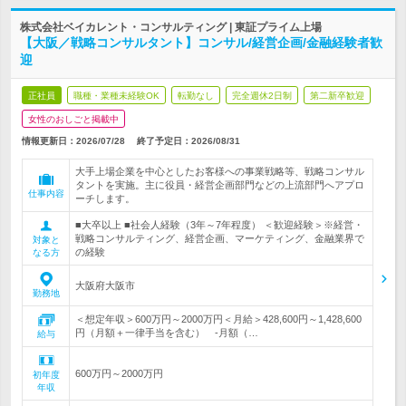
株式会社ベイカレント・コンサルティング | 東証プライム上場
【大阪／戦略コンサルタント】コンサル/経営企画/金融経験者歓
迎
正社員
職種・業種未経験OK
転勤なし
完全週休2日制
第二新卒歓迎
女性のおしごと掲載中
情報更新日：2026/07/28
終了予定日：
2026/08/31
大手上場企業を中心としたお客様への事業戦略等、戦略コンサル
タントを実施。主に役員・経営企画部門などの上流部門へアプロ
仕事内容
ーチします。
■大卒以上 ■社会人経験（3年～7年程度） ＜歓迎経験＞※経営・
戦略コンサルティング、経営企画、マーケティング、金融業界で
対象と
の経験
なる方
大阪府大阪市
勤務地
＜想定年収＞600万円～2000万円＜月給＞428,600円～1,428,600
円（月額＋一律手当を含む） -月額（…
給与
600万円～2000万円
初年度
年収