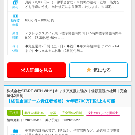
月給500,000円～（一律手当含む）※前職の給与・経験・能力な
どを考慮のうえ、当社規定により優遇いたします。※固定…
給与
600万円～1000万円
初年度
年収
＜フレックスタイム制＞標準労働時間 1日7.5時間標準労働時間帯
勤務
時間
9:00～17:30休憩 60分コ…
◆完全週休2日制（土・日）◆祝日◆年末年始休暇（12/29～1/4
休日
休暇
まで）◆ウェルカム休暇（2日間付与…
求人詳細を見る
気になる
株式会社START WITH WHY | キャリア支援に強み｜信頼重視の社風｜完全
週休2日制
【経営企画チーム責任者候補】★年収700万円以上も可能
正社員
業種未経験OK
急募
完全週休2日制
女性のおしごと掲載中
情報更新日：2026/05/13
終了予定日：
2026/08/27
中期経営計画の策定、KPI設計、予実管理など、経営視点で事業