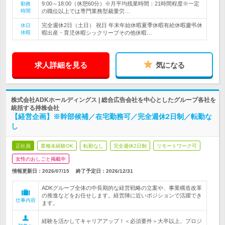
9:00～18:00（休憩60分）※月平均残業時間：21時間程度※一定
勤務
時間
の職位以上では専門業務型裁量労…
完全週休2日（土日） 祝日 年末年始休暇夏季休暇有給休暇慶弔休
休日
休暇
暇出産・育児休暇シックリーブその他休暇…
求人詳細を見る
気になる
株式会社ADKホールディングス | 総合広告会社を中心としたグループ各社を
統括する持株会社
【経営企画】※幹部候補／在宅勤務可／完全週休2日制／転勤な
し
正社員
業種未経験OK
転勤なし
完全週休2日制
リモートワーク可
女性のおしごと掲載中
情報更新日：2026/07/15
終了予定日：
2026/12/31
ADKグループ全体の中長期的な経営戦略の立案や、事業構造改革
の推進などをお任せします。経営陣に近いポジションで活躍でき
仕事内容
ます。
経験を活かしてキャリアアップ！＜必須要件＞大卒以上、プロジ