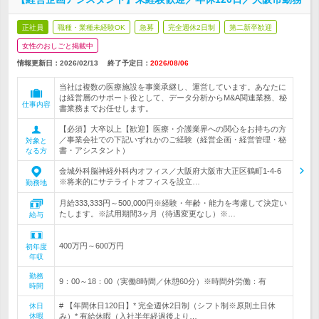
正社員
職種・業種未経験OK
急募
完全週休2日制
第二新卒歓迎
女性のおしごと掲載中
情報更新日：2026/02/13
終了予定日：
2026/08/06
当社は複数の医療施設を事業承継し、運営しています。あなたに
は経営層のサポート役として、データ分析からM&A関連業務、秘
仕事内容
書業務までお任せします。
【必須】大卒以上【歓迎】医療・介護業界への関心をお持ちの方
／事業会社での下記いずれかのご経験（経営企画・経営管理・秘
対象と
書・アシスタント）
なる方
金城外科脳神経外科内オフィス／大阪府大阪市大正区鶴町1-4-6
※将来的にサテライトオフィスを設立…
勤務地
月給333,333円～500,000円※経験・年齢・能力を考慮して決定い
たします。※試用期間3ヶ月（待遇変更なし）※…
給与
400万円～600万円
初年度
年収
勤務
9：00～18：00（実働8時間／休憩60分）※時間外労働：有
時間
# 【年間休日120日】* 完全週休2日制（シフト制※原則土日休
休日
休暇
み）* 有給休暇（入社半年経過後より…