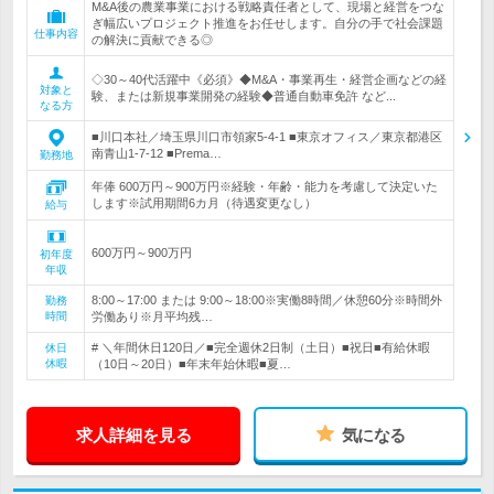
M&A後の農業事業における戦略責任者として、現場と経営をつな
ぎ幅広いプロジェクト推進をお任せします。自分の手で社会課題
仕事内容
の解決に貢献できる◎
◇30～40代活躍中《必須》◆M&A・事業再生・経営企画などの経
対象と
験、または新規事業開発の経験◆普通自動車免許 など...
なる方
■川口本社／埼玉県川口市領家5-4-1 ■東京オフィス／東京都港区
南青山1-7-12 ■Prema…
勤務地
年俸 600万円～900万円※経験・年齢・能力を考慮して決定いた
します※試用期間6カ月（待遇変更なし）
給与
600万円～900万円
初年度
年収
8:00～17:00 または 9:00～18:00※実働8時間／休憩60分※時間外
勤務
時間
労働あり※月平均残…
# ＼年間休日120日／■完全週休2日制（土日）■祝日■有給休暇
休日
休暇
（10日～20日）■年末年始休暇■夏…
求人詳細を見る
気になる