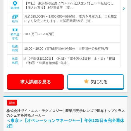
【本社】 東京都港区虎ノ門3-8-25 近鉄虎ノ門ビル ※転勤なし
【雇入れ直後】上記事業所 【変…
勤務地
月給625,000円～1,000,000円※経験、能力を考慮の上、当社規定
により決定いたします。※試用期間6か月（待…
給与
1000万円～1200万円
初年度
年収
勤務
10:00～19:00（実働8時間/休憩60分）※時間外労働有無:有
時間
# 【年間休日120日】《休日》* 完全週休2日制（土・日）* 祝日
休日
休暇
《休暇》* 年間有給休暇* 年末…
求人詳細を見る
気になる
新着
株式会社ヴイ・エス・テクノロジー | 産業用光学レンズで世界トップクラス
のシェアを誇るメーカー
＜東京＞【オペレーションマネージャー】年休125日★完全週休
2日