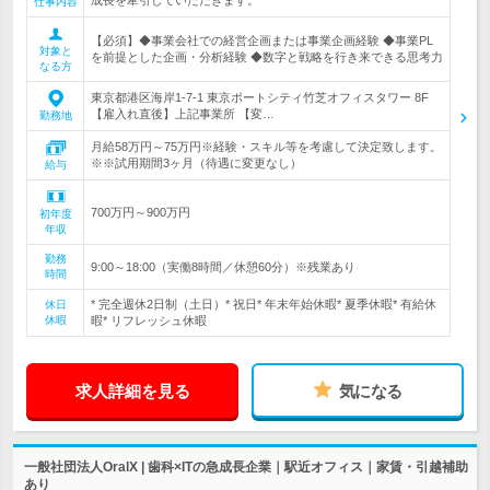
成長を牽引していただきます。
仕事内容
【必須】◆事業会社での経営企画または事業企画経験 ◆事業PL
対象と
を前提とした企画・分析経験 ◆数字と戦略を行き来できる思考力
なる方
東京都港区海岸1-7-1 東京ポートシティ竹芝オフィスタワー 8F
【雇入れ直後】上記事業所 【変…
勤務地
月給58万円～75万円※経験・スキル等を考慮して決定致します。
※※試用期間3ヶ月（待遇に変更なし）
給与
700万円～900万円
初年度
年収
勤務
9:00～18:00（実働8時間／休憩60分）※残業あり
時間
* 完全週休2日制（土日）* 祝日* 年末年始休暇* 夏季休暇* 有給休
休日
休暇
暇* リフレッシュ休暇
求人詳細を見る
気になる
一般社団法人OralX | 歯科×ITの急成長企業｜駅近オフィス｜家賃・引越補助
あり