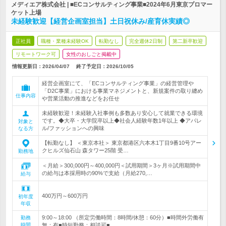
メディエア株式会社 | ■ECコンサルティング事業■2024年6月東京プロマー
ケット上場
未経験歓迎【経営企画室担当】土日祝休み/産育休実績◎
正社員
職種・業種未経験OK
転勤なし
完全週休2日制
第二新卒歓迎
リモートワーク可
女性のおしごと掲載中
情報更新日：2026/04/07
終了予定日：
2026/10/05
経営企画室にて、「ECコンサルティング事業」の経営管理や
「D2C事業」における事業マネジメントと、新規案件の取り纏め
仕事内容
や営業活動の推進などをお任せ
未経験歓迎！未経験入社事例も多数あり安心して就業できる環境
です。◆大卒・大学院卒以上◆社会人経験年数1年以上 ◆アパレ
対象と
ル/ファッションへの興味
なる方
【転勤なし】 ＜東京本社＞ 東京都港区六本木1丁目9番10号アー
クヒルズ仙石山 森タワー25階 受…
勤務地
＜月給＞300,000円～400,000円＜試用期間＞3ヶ月※試用期間中
の給与は本採用時の90%で支給（月給270,…
給与
400万円～600万円
初年度
年収
9:00～18:00 （所定労働時間：8時間/休憩：60分）■時間外労働有
勤務
時間
無：有■時短勤務：相談可■…