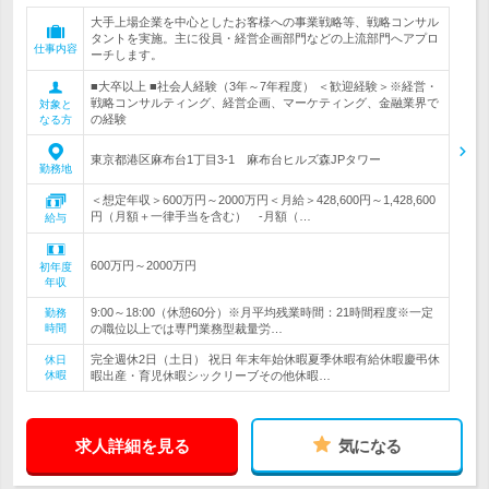
大手上場企業を中心としたお客様への事業戦略等、戦略コンサル
タントを実施。主に役員・経営企画部門などの上流部門へアプロ
仕事内容
ーチします。
■大卒以上 ■社会人経験（3年～7年程度） ＜歓迎経験＞※経営・
戦略コンサルティング、経営企画、マーケティング、金融業界で
対象と
の経験
なる方
東京都港区麻布台1丁目3-1 麻布台ヒルズ森JPタワー
勤務地
＜想定年収＞600万円～2000万円＜月給＞428,600円～1,428,600
円（月額＋一律手当を含む） -月額（…
給与
600万円～2000万円
初年度
年収
9:00～18:00（休憩60分）※月平均残業時間：21時間程度※一定
勤務
時間
の職位以上では専門業務型裁量労…
完全週休2日（土日） 祝日 年末年始休暇夏季休暇有給休暇慶弔休
休日
休暇
暇出産・育児休暇シックリーブその他休暇…
求人詳細を見る
気になる