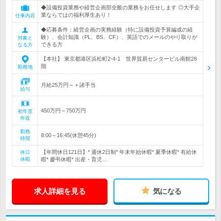
◆設備投資業務や経営企画部全般の業務をお任せします ◎大手企
業ならではの福利厚生あり！
仕事内容
◆応募条件：経営企画の実務経験（特に設備投資予算編成の経
験）、会計知識（PL、BS、CF）、英語でのメールのやり取りが
対象と
できる方
なる方
【本社】 東京都港区浜松町2-4-1 世界貿易センタービル南館28
階
勤務地
月給25万円～＋諸手当
給与
450万円～750万円
初年度
年収
勤務
8:00～16:45(休憩45分)
時間
【年間休日121日】* 週休2日制* 年末年始休暇* 夏季休暇* 有給休
休日
休暇
暇* 慶弔休暇* 出産・育児…
求人詳細を見る
気になる