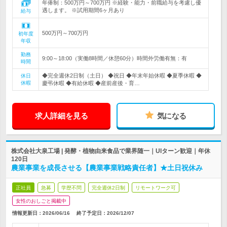
年俸制：500万円～700万円 ※経験・能力・前職給与を考慮し優
遇します。 ※試用期間6ヶ月あり
給与
500万円～700万円
初年度
年収
勤務
9:00～18:00（実働8時間／休憩60分）時間外労働有無：有
時間
◆完全週休2日制（土日） ◆祝日 ◆年末年始休暇 ◆夏季休暇 ◆
休日
休暇
慶弔休暇 ◆有給休暇 ◆産前産後・育…
求人詳細を見る
気になる
株式会社大泉工場 | 発酵・植物由来食品で業界随一｜UIターン歓迎｜年休
120日
農業事業を成長させる【農業事業戦略責任者】★土日祝休み
正社員
急募
学歴不問
完全週休2日制
リモートワーク可
女性のおしごと掲載中
情報更新日：2026/06/16
終了予定日：
2026/12/07