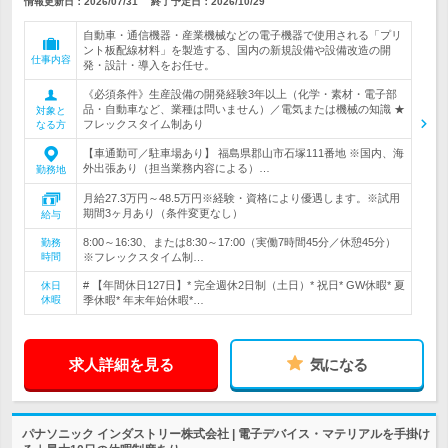
情報更新日：2026/07/31
終了予定日：
2026/10/29
自動車・通信機器・産業機械などの電子機器で使用される「プリ
ント板配線材料」を製造する、国内の新規設備や設備改造の開
仕事内容
発・設計・導入をお任せ。
《必須条件》生産設備の開発経験3年以上（化学・素材・電子部
品・自動車など、業種は問いません）／電気または機械の知識 ★
対象と
フレックスタイム制あり
なる方
【車通勤可／駐車場あり】 福島県郡山市石塚111番地 ※国内、海
外出張あり（担当業務内容による）…
勤務地
月給27.3万円～48.5万円※経験・資格により優遇します。※試用
期間3ヶ月あり（条件変更なし）
給与
8:00～16:30、または8:30～17:00（実働7時間45分／休憩45分）
勤務
時間
※フレックスタイム制…
# 【年間休日127日】* 完全週休2日制（土日）* 祝日* GW休暇* 夏
休日
休暇
季休暇* 年末年始休暇*…
求人詳細を見る
気になる
パナソニック インダストリー株式会社 | 電子デバイス・マテリアルを手掛け