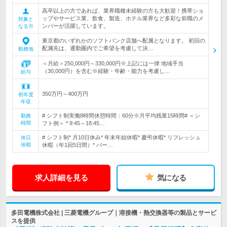
高卒以上の方であれば、業界職種未経験の方も大歓迎！携帯ショ
ップやサービス業、飲食、製造、ホテル業界など多彩な前職のメ
対象と
ンバーが活躍しています。
なる方
東京都のいずれかのソフトバンク店舗へ配属となります。 初回の
配属先は、通勤圏内でご希望を考慮して決…
勤務地
＜月給＞250,000円～330,000円※上記には一律 地域手当
（30,000円）を含む※経験・年齢・能力を考慮し…
給与
350万円～400万円
初年度
年収
# シフト制実働8時間休憩時間：60分※月平均残業15時間# ＜シ
勤務
時間
フト例＞ * 9:45～18:45…
# シフト制* 月10日休み* 年末年始休暇* 慶弔休暇* リフレッシュ
休日
休暇
休暇（年1回5日間）* バー…
求人詳細を見る
気になる
多田電機株式会社 | 三菱電機グループ｜溶接機・熱交換器等の製品とサービ
スを提供