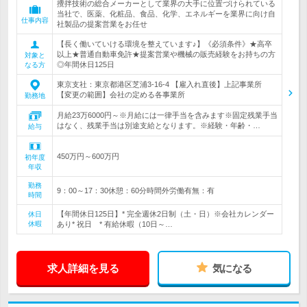
攪拌技術の総合メーカーとして業界の大手に位置づけられている
当社で、医薬、化粧品、食品、化学、エネルギーを業界に向け自
仕事内容
社製品の提案営業をお任せ
【長く働いていける環境を整えています♪】《必須条件》★高卒
以上★普通自動車免許★提案営業や機械の販売経験をお持ちの方
対象と
◎年間休日125日
なる方
東京支社：東京都港区芝浦3-16-4 【雇入れ直後】上記事業所
【変更の範囲】会社の定める各事業所
勤務地
月給23万6000円～※月給には一律手当を含みます※固定残業手当
はなく、残業手当は別途支給となります。※経験・年齢・…
給与
450万円～600万円
初年度
年収
勤務
9：00～17：30休憩：60分時間外労働有無：有
時間
【年間休日125日】* 完全週休2日制（土・日）※会社カレンダー
休日
休暇
あり* 祝日 * 有給休暇（10日～…
求人詳細を見る
気になる