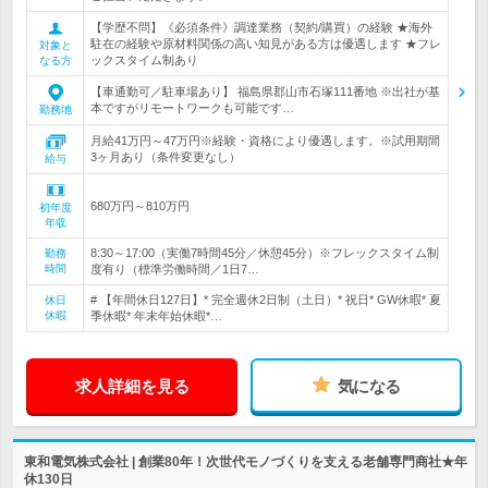
【学歴不問】《必須条件》調達業務（契約/購買）の経験 ★海外
駐在の経験や原材料関係の高い知見がある方は優遇します ★フレ
対象と
ックスタイム制あり
なる方
【車通勤可／駐車場あり】 福島県郡山市石塚111番地 ※出社が基
本ですがリモートワークも可能です…
勤務地
月給41万円～47万円※経験・資格により優遇します。※試用期間
3ヶ月あり（条件変更なし）
給与
680万円～810万円
初年度
年収
8:30～17:00（実働7時間45分／休憩45分）※フレックスタイム制
勤務
時間
度有り（標準労働時間／1日7…
# 【年間休日127日】* 完全週休2日制（土日）* 祝日* GW休暇* 夏
休日
休暇
季休暇* 年末年始休暇*…
求人詳細を見る
気になる
東和電気株式会社 | 創業80年！次世代モノづくりを支える老舗専門商社★年
休130日