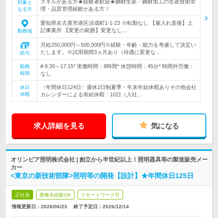
スキルがある方★経験者歓迎★鋼材生産・鋼材加工の生産技術管
対象と
理・品質管理経験がある方！
なる方
愛知県名古屋市港区須成町1-1-23 ※転勤なし 【雇入れ直後】上
記事業所 【変更の範囲】変更なし…
勤務地
月給250,000円～500,000円※経験・年齢・能力を考慮して決定い
たします。※試用期間3ヵ月あり（待遇に変更な…
給与
# 8:30～17:15* 実働時間：8時間* 休憩時間：45分* 時間外労働：
勤務
時間
なし
〈年間休日124日〉週休2日制夏季・年末年始休暇ありその他会社
休日
休暇
カレンダーによる有給休暇：10日（入社…
求人詳細を見る
気になる
オリンピア照明株式会社 | 創立から半世紀以上！照明器具等の製造販売メー
カー
<東京の新技術部隊>照明等の開発【設計】★年間休日125日
正社員
業種未経験OK
リモートワーク可
情報更新日：2026/06/23
終了予定日：
2026/12/14