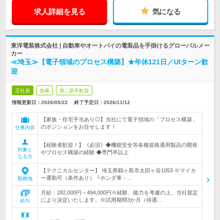
求人詳細を見る
気になる
東洋電装株式会社 | 自動車やオートバイの電装品を手掛けるグローバルメー
カー
≪埼玉≫【電子領域のプロセス構築】★年休121日／UIターン歓
迎
正社員
急募
第二新卒歓迎
情報更新日：2026/05/22
終了予定日：
2026/11/12
【家族・住宅手当あり◎】当社にて電子領域の「プロセス構築」
のポジションをお任せします！
仕事内容
【経験者歓迎！】《必須》◆機能安全等各種規格適用製品の開発
対象と
やプロセス構築の経験 ◆専門卒以上
なる方
【テクニカルセンター】 埼玉県鶴ヶ島市太田ヶ谷1053 ※マイカ
ー通勤可（条件あり） └ホンダ車・…
勤務地
月給：282,000円～494,000円※経験、能力を考慮の上、当社規定
により決定いたします。※試用期間3か月（待遇…
給与