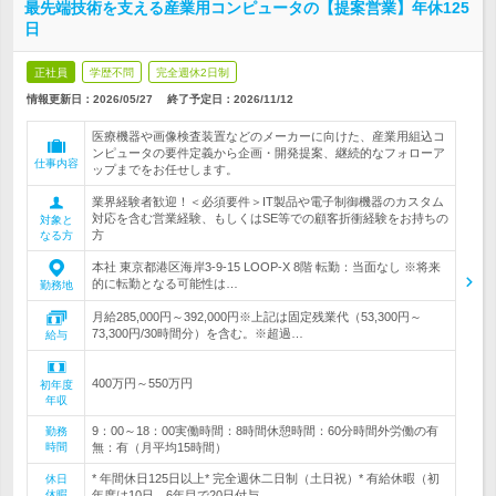
最先端技術を支える産業用コンピュータの【提案営業】年休125
日
正社員
学歴不問
完全週休2日制
情報更新日：2026/05/27
終了予定日：
2026/11/12
医療機器や画像検査装置などのメーカーに向けた、産業用組込コ
ンピュータの要件定義から企画・開発提案、継続的なフォローア
仕事内容
ップまでをお任せします。
業界経験者歓迎！＜必須要件＞IT製品や電子制御機器のカスタム
対応を含む営業経験、もしくはSE等での顧客折衝経験をお持ちの
対象と
方
なる方
本社 東京都港区海岸3-9-15 LOOP-X 8階 転勤：当面なし ※将来
的に転勤となる可能性は…
勤務地
月給285,000円～392,000円※上記は固定残業代（53,300円～
73,300円/30時間分）を含む。※超過…
給与
400万円～550万円
初年度
年収
9：00～18：00実働時間：8時間休憩時間：60分時間外労働の有
勤務
時間
無：有（月平均15時間）
* 年間休日125日以上* 完全週休二日制（土日祝）* 有給休暇（初
休日
休暇
年度は10日、6年目で20日付与…