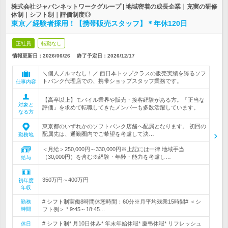
株式会社ジャパンネットワークグループ | 地域密着の成長企業｜充実の研修
体制｜シフト制｜評価制度◎
東京／経験者採用！【携帯販売スタッフ】＊年休120日
正社員
転勤なし
情報更新日：2026/06/26
終了予定日：
2026/12/17
＼個人ノルマなし！／ 西日本トップクラスの販売実績を誇るソフ
トバンク代理店での、携帯ショップスタッフ業務です。
仕事内容
【高卒以上】モバイル業界や販売・接客経験がある方。「正当な
対象と
評価」を求めて転職してきたメンバーも多数活躍しています。
なる方
東京都のいずれかのソフトバンク店舗へ配属となります。 初回の
配属先は、通勤圏内でご希望を考慮して決…
勤務地
＜月給＞250,000円～330,000円※上記には一律 地域手当
（30,000円）を含む※経験・年齢・能力を考慮し…
給与
350万円～400万円
初年度
年収
# シフト制実働8時間休憩時間：60分※月平均残業15時間# ＜シ
勤務
時間
フト例＞ * 9:45～18:45…
# シフト制* 月10日休み* 年末年始休暇* 慶弔休暇* リフレッシュ
休日