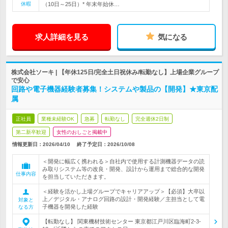
休暇
（10日～25日）* 年末年始休…
求人詳細を見る
気になる
株式会社ソーキ | 【年休125日/完全土日祝休み/転勤なし】上場企業グループ
で安心
回路や電子機器経験者募集！システムや製品の【開発】★東京配
属
正社員
業種未経験OK
急募
転勤なし
完全週休2日制
第二新卒歓迎
女性のおしごと掲載中
情報更新日：2026/04/10
終了予定日：
2026/10/08
＜開発に幅広く携われる＞自社内で使用する計測機器データの読
み取りシステム等の改良・開発、設計から運用まで総合的な開発
仕事内容
を担当していただきます。
＜経験を活かし上場グループでキャリアアップ＞【必須】大卒以
上／デジタル・アナログ回路の設計・開発経験／主担当として電
対象と
子機器を開発した経験
なる方
【転勤なし】 関東機材技術センター 東京都江戸川区臨海町2-3-