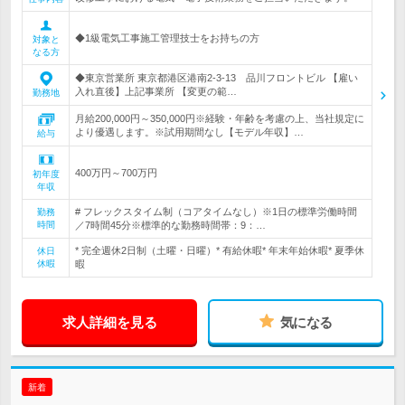
◆1級電気工事施工管理技士をお持ちの方
対象と
なる方
◆東京営業所 東京都港区港南2-3-13 品川フロントビル 【雇い
入れ直後】上記事業所 【変更の範…
勤務地
月給200,000円～350,000円※経験・年齢を考慮の上、当社規定に
より優遇します。※試用期間なし【モデル年収】…
給与
400万円～700万円
初年度
年収
# フレックスタイム制（コアタイムなし）※1日の標準労働時間
勤務
時間
／7時間45分※標準的な勤務時間帯：9：…
* 完全週休2日制（土曜・日曜）* 有給休暇* 年末年始休暇* 夏季休
休日
休暇
暇
求人詳細を見る
気になる
新着