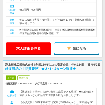
552万円～695万円
初年度
年収
9:00-17:35（実働7.75時間）：本社8:30-17:05（実働7.75時間）：
勤務
時間
茅ヶ崎サテラ…
# 年間休日123日■週休2日制（土日）■祝日■有給休暇■夏季休暇■
休日
休暇
年末年始休暇■慶弔休暇■出産・育…
求人詳細を見る
気になる
瀧上精機工業株式会社 | 創業130年以上の安定企業｜年休124日｜賞与年2回
鉄道部品の【品質管理】★U・I・Jターン歓迎★
正社員
学歴不問
情報更新日：2026/02/24
終了予定日：
2026/08/24
【熟練技術を活かしながら着実に成長できる環境】◆鉄道軌道や
車両ボルトなどの品質管理業務全般をお任せします♪
仕事内容
【必須資格】60歳未満の方（定年が60歳のため）、基本的なPC