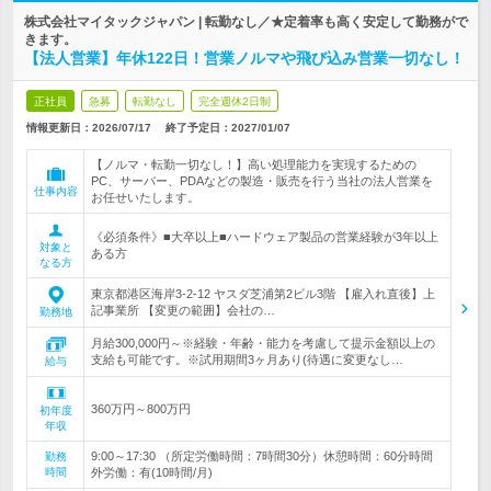
株式会社マイタックジャパン | 転勤なし／★定着率も高く安定して勤務がで
きます。
【法人営業】年休122日！営業ノルマや飛び込み営業一切なし！
正社員
急募
転勤なし
完全週休2日制
情報更新日：2026/07/17
終了予定日：
2027/01/07
【ノルマ・転勤一切なし！】高い処理能力を実現するための
PC、サーバー、PDAなどの製造・販売を行う当社の法人営業を
仕事内容
お任せいたします。
《必須条件》■大卒以上■ハードウェア製品の営業経験が3年以上
対象と
ある方
なる方
東京都港区海岸3-2-12 ヤスダ芝浦第2ビル3階 【雇入れ直後】上
記事業所 【変更の範囲】会社の…
勤務地
月給300,000円～※経験・年齢・能力を考慮して提示金額以上の
支給も可能です。※試用期間3ヶ月あり(待遇に変更なし…
給与
360万円～800万円
初年度
年収
9:00～17:30 （所定労働時間：7時間30分）休憩時間：60分時間
勤務
時間
外労働：有(10時間/月)