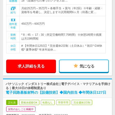
18 《近隣からの車でのアクセス目…
勤務地
月給25万円～35万円＋各種手当 ＋賞与（年2回）※年齢・経験・
資格等を考慮し、決定します※試用期間6ヶ月（待遇に変…
給与
450万円～600万円
初年度
年収
* 8：45 ～ 17：30（所定労働時間7.75時間）※休憩1時間※残業
勤務
時間
は月15時間程
# 【年間休日125日】* 完全週休2日制（土日休み）* 祝日* GW休
休日
休暇
暇* 夏季休暇* 年末年始休…
求人詳細を見る
気になる
パナソニック インダストリー株式会社 | 電子デバイス・マテリアルを手掛け
る｜最大10日の休暇制度あり
電子回路基板材料の【設備技術】◆国内担当 ◆年間休日127日
正社員
業種未経験OK
転勤なし
学歴不問
完全週休2日制
女性のおしごと掲載中