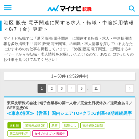
港区 販売 電子関連に関する求人・転職・中途採用情報
＜8/7（金）更新＞
マイナビ転職では「港区 販売 電子関連」に関連する転職・求人・中途採用情
報を多数掲載中!「港区 販売 電子関連」の転職・求人情報を探しているあなた
におすすめのお仕事を掲載しています。「港区 販売 電子関連」に関連するキ
ーワードからも転職・求人情報をお探しいただけるので、あなたにぴったりの
お仕事を見つけてみてください!
1～50件 (全529件中)
…
1
2
3
4
5
11
東洋技研株式会社 | 端子台業界の第一人者／完全土日祝休み／退職金あり／
WEB面接OK
≪東京/港区≫【営業】国内シェアTOPクラス/創業49期連続黒字
正社員
業種未経験OK
急募
転勤なし
完全週休2日制
第二新卒歓迎
女性のおしごと掲載中