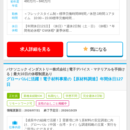
480万円～840万円
初年度
年収
＜フレックスタイム制＞標準労働時間8時間／休憩:1時間コアタ
勤務
時間
イム 10:00～15:00標準労働時間…
【年間休日121日】《休日》* 週休2日制（土・日）《休暇》* 年
休日
休暇
間有給休暇* GW休暇* 夏季休暇…
求人詳細を見る
気になる
パナソニック インダストリー株式会社 | 電子デバイス・マテリアルを手掛け
る｜最大10日の休暇制度あり
グローバルに活躍！電子材料事業の【原材料調達】年間休日127
日
正社員
業種未経験OK
転勤なし
学歴不問
完全週休2日制
リモートワーク可
女性のおしごと掲載中
情報更新日：2026/07/31
終了予定日：
2026/10/29
【成長中の組織で活躍！】需要増に伴う原材料の安定調達に向
け、グローバル（中国・台湾・タイ）な調達戦略の立案・実行を
仕事内容
ご担当いただきます。