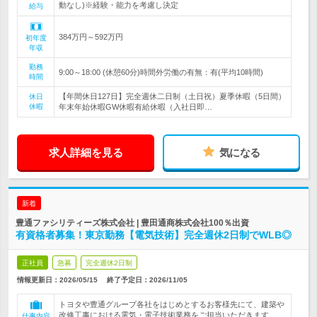
動なし)※経験・能力を考慮し決定
給与
384万円～592万円
初年度
年収
勤務
9:00～18:00 (休憩60分)時間外労働の有無：有(平均10時間)
時間
【年間休日127日】完全週休二日制（土日祝）夏季休暇（5日間）
休日
休暇
年末年始休暇GW休暇有給休暇（入社日即…
求人詳細を見る
気になる
新着
豊通ファシリティーズ株式会社 | 豊田通商株式会社100％出資
有資格者募集！東京勤務【電気技術】完全週休2日制でWLB◎
正社員
急募
完全週休2日制
情報更新日：2026/05/15
終了予定日：
2026/11/05
トヨタや豊通グループ各社をはじめとするお客様先にて、建築や
改修工事における電気・電子技術業務をご担当いただきます。
仕事内容