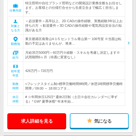
特注照明や自社ブランド照明などの開発設計業務全般をお任せし
ます。お客様との仕様打合せから生産立合まで幅広く担当しま
仕事内容
す。
＜必須要件＞高卒以上、2D CADの操作経験、実務経験3年以上お
持ちの方 ＜歓迎要件＞3D CADの操作経験や電気用品安全法の知
対象と
識がある方
なる方
東京都港区南青山4-1-5 セントラル青山第一 106号室 ※当面は転
勤の予定はありませんが、将来…
勤務地
月給35万5000円～60万円※経験・スキルを考慮し決定します※
試用期間6ヶ月（待遇に変更なし）
給与
426万円～720万円
初年度
年収
<フレックスタイム制>標準労働時間8時間／休憩1時間標準労働時
勤務
時間
間帯／09:00 ～ 18:00コアタ…
# ☆年間休日125日* 週休2日制（土日※会社カレンダーに準ず
休日
休暇
る）* GW* 夏季休暇* 年末年始…
求人詳細を見る
気になる