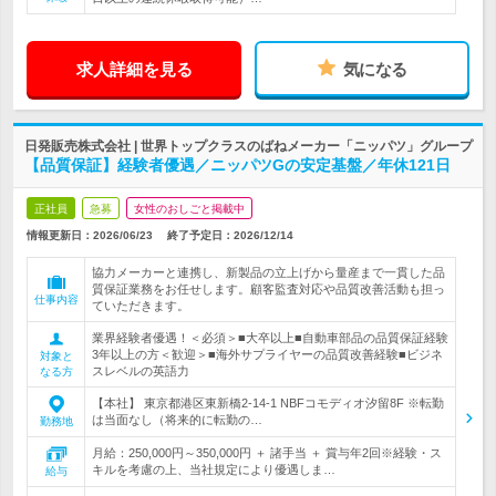
求人詳細を見る
気になる
日発販売株式会社 | 世界トップクラスのばねメーカー「ニッパツ」グループ
【品質保証】経験者優遇／ニッパツGの安定基盤／年休121日
正社員
急募
女性のおしごと掲載中
情報更新日：2026/06/23
終了予定日：
2026/12/14
協力メーカーと連携し、新製品の立上げから量産まで一貫した品
質保証業務をお任せします。顧客監査対応や品質改善活動も担っ
仕事内容
ていただきます。
業界経験者優遇！＜必須＞■大卒以上■自動車部品の品質保証経験
3年以上の方＜歓迎＞■海外サプライヤーの品質改善経験■ビジネ
対象と
スレベルの英語力
なる方
【本社】 東京都港区東新橋2-14-1 NBFコモディオ汐留8F ※転勤
は当面なし（将来的に転勤の…
勤務地
月給：250,000円～350,000円 ＋ 諸手当 ＋ 賞与年2回※経験・ス
キルを考慮の上、当社規定により優遇しま…
給与