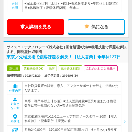
■完全週休2日制（土日）■祝日■有給休暇あり■年間休日日数122
休日
休暇
日■休暇制度：夏季休暇(2日)、年末…
求人詳細を見る
気になる
ヴィスコ・テクノロジーズ株式会社 | 画像処理×光学×機電技術で課題を解決
する、開発型技術集団
東京／先端技術で顧客課題を解決！【法人営業】◆年休127日
正社員
業種未経験OK
急募
完全週休2日制
女性のおしごと掲載中
情報更新日：2026/02/20
終了予定日：
2026/08/20
自社取扱装置の販売、導入、アフターサポート全般をご担当いた
だきます。
仕事内容
高専・専門卒以上【必須】■法人営業経験■理系知識または物理・
対象と
数学に苦手意識のない方■普通自動車免許
なる方
東京都港区海岸1‐11‐1ニューピア竹芝ノースタワー 20階 【雇入
れ直後】上記事業所 【変更の範…
勤務地
月給240,000円～370,000円※試用期間3ヶ月～6ヶ月あり(条件変