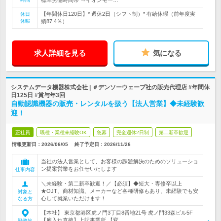
標準労働時間帯 ⇒イオンモー…
【年間休日120日】* 週休2日（シフト制）* 有給休暇（前年度実
休日
休暇
績87.4％）
求人詳細を見る
気になる
システムデータ機器株式会社 | ＃デンソーウェーブ社の販売代理店 #年間休
日125日 #賞与年3回
自動認識機器の販売・レンタルを扱う【法人営業】◆未経験歓
迎！
正社員
職種・業種未経験OK
急募
完全週休2日制
第二新卒歓迎
情報更新日：2026/06/05
終了予定日：
2026/11/26
当社の法人営業として、お客様の課題解決のためのソリューショ
ン提案営業をお任せいたします
仕事内容
＼未経験・第二新卒歓迎！／【必須】◆短大・専修卒以上
★OJT、商材知識、メーカーなど各種研修もあり、未経験でも安
対象と
心して就業いただけます！
なる方
【本社】 東京都港区虎ノ門3丁目8番地21号 虎ノ門33森ビル5F
【雇入れ直後】上記事業所 【変…
勤務地