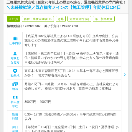
三峰電気株式会社 | 創業70年以上の歴史を誇る、通信機器業界の専門商社！
＼未経験歓迎／既存顧客メインの【施工管理】年間休日124日
正社員
職種・業種未経験OK
急募
完全週休2日制
第二新卒歓迎
情報更新日：2026/07/07
終了予定日：
2026/12/28
【残業月20h/先輩社員によるOJT研修あり◎】企業や病院、公共
施設などの情報通信設備の施工管理やそれに付随する業務をお任
仕事内容
せします！
【未経験・第二新卒歓迎！】<必須>★高卒以上★電気・電子・通
信・情報系いずれかの分野を専門的に学んだ方＼第一種普通自動
対象と
車運転免許があれば尚可／
なる方
東京本社/東京都港区芝5丁目-10-14 ※基本一都三県など関東近県
が多く、 地方の顧客先もあるた…
勤務地
月給20万円～※経験・スキル・年齢を考慮の上、当社規定により
優遇します。 ※試用期間3ヶ月あり（期間中の待遇に変更は…
給与
300万円～400万円
初年度
年収
8:30～17:30（実働8時間／休憩60分）※平均残業時間/月20時間
勤務
時間
以内
【年間休日124日】* 完全週休2日制（土日） * 祝日 * 夏季休暇（5
休日
休暇
日以上の連続休暇取得可能）…