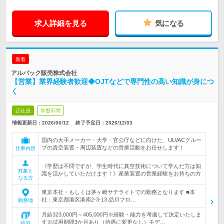
求人詳細を見る
気になる
新着
アルバック販売株式会社
【営業】業界経験者歓迎◆OJTなどで専門性の高い知識が身につ
く
正社員
学歴不問
情報更新日：2026/06/12
終了予定日：
2026/12/03
国内の大手メーカー・大学・官公庁などに向けた、ULVACグルー
プの真空装置・周辺装置などの営業活動をお任せします！
仕事内容
《学歴は不問ですが、学生時代に真空技術について学んだ方は知
対象と
識を活かしていただけます！》産業装置の営業経験をお持ちの方
なる方
東京本社・もしくは茅ヶ崎サテライトでの勤務となります ■本
社：東京都港区港南2-3-13 品川フロ…
勤務地
月給323,000円～405,000円※経験・能力を考慮して決定いたしま
す※試用期間3か月あり（待遇に変更なし）モデ…
給与