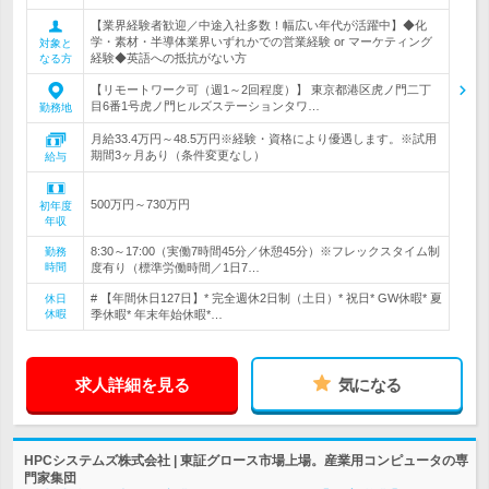
【業界経験者歓迎／中途入社多数！幅広い年代が活躍中】◆化
学・素材・半導体業界いずれかでの営業経験 or マーケティング
対象と
経験◆英語への抵抗がない方
なる方
【リモートワーク可（週1～2回程度）】 東京都港区虎ノ門二丁
目6番1号虎ノ門ヒルズステーションタワ…
勤務地
月給33.4万円～48.5万円※経験・資格により優遇します。※試用
期間3ヶ月あり（条件変更なし）
給与
500万円～730万円
初年度
年収
8:30～17:00（実働7時間45分／休憩45分）※フレックスタイム制
勤務
時間
度有り（標準労働時間／1日7…
# 【年間休日127日】* 完全週休2日制（土日）* 祝日* GW休暇* 夏
休日
休暇
季休暇* 年末年始休暇*…
求人詳細を見る
気になる
HPCシステムズ株式会社 | 東証グロース市場上場。産業用コンピュータの専
門家集団