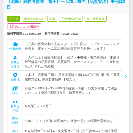
《尼崎》経験者歓迎！電子ビーム加工機の【品質管理】◆完休2
日
正社員
業種未経験OK
急募
完全週休2日制
第二新卒歓迎
女性のおしごと掲載中
情報更新日：2026/02/20
終了予定日：
2026/08/20
《充実の教育体制で安心スタート◎》国内トップクラスのシェア
を誇る、電子ビーム加工機の品質管理をお任せします！
仕事内容
【大卒以上｜経験者歓迎】＜必須＞◆機械・電気系製品・建築付
帯設備等の品質管理、品質保証、サービスエンジニア、生産技術
対象と
などいずれかの経験
なる方
＜本社・応用機工場＞ 兵庫県尼崎市塚口本町8丁目1番1号 三菱電
機株式会社 伊丹製作所内 【雇入れ…
勤務地
月給 250,000円～350,000円※経験・年齢・能力を考慮して決定
いたします※試用期間2カ月（待遇変更なし）
給与
480万円～680万円
初年度
年収
勤務
8:30～17:00（実働7時間45分／休憩45分）※時間外労働あり
時間
# ★年間休日126日★* 完全週休2日制（土日祝休み）* 有給休暇
休日