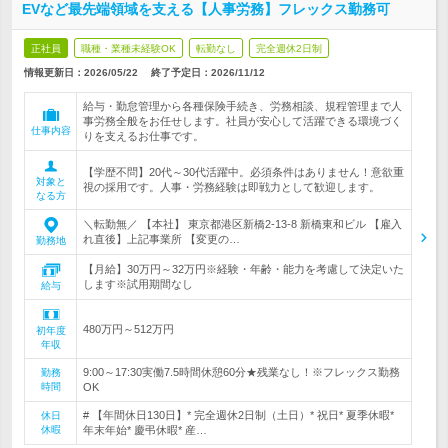
EVなど最先端領域を支える【人事労務】フレックス勤務可
正社員
職種・業種未経験OK
転勤なし
完全週休2日制
情報更新日：2026/05/22
終了予定日：
2026/11/12
給与・勤怠管理から各種保険手続き、労務相談、規程管理まで人
事労務全般をお任せします。社員が安心して活躍できる環境づく
仕事内容
りを支えるお仕事です。
【学歴不問】20代～30代活躍中。必須条件はありません！意欲重
対象と
視の採用です。人事・労務経験は即戦力として歓迎します。
なる方
＼転勤無／ 【本社】 東京都港区新橋2-13-8 新橋東和ビル 【雇入
れ直後】上記事業所 【変更の…
勤務地
【月給】30万円～32万円※経験・年齢・能力を考慮して決定いた
します※試用期間なし
給与
480万円～512万円
初年度
年収
9:00～17:30実働7.5時間休憩60分★残業なし！※フレックス勤務
勤務
時間
OK
# 【年間休日130日】* 完全週休2日制（土日）* 祝日* 夏季休暇*
休日
休暇
年末年始* 慶弔休暇* 産…