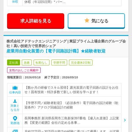
休暇
休暇（年1回5日間）* バー…
求人詳細を見る
気になる
株式会社アドテックエンジニアリング | 東証プライム上場企業のグループ会
社！高い技術力で世界的シェア
産業用自動化装置の【電子回路設計職】★経験者歓迎
正社員
急募
転勤なし
学歴不問
完全週休2日制
女性のおしごと掲載中
情報更新日：2026/05/18
終了予定日：
2026/09/10
【数か月の研修でスキル習得】露光装置の電子回路の設計をお任
せ！固有技術・特許多数で新しい技術を学べます！
仕事内容
【学歴不問／経験者歓迎】《必須条件》電子回路の設計経験《歓
対象と
迎条件》アナログ回線設計の経験
なる方
長岡事務所 新潟県長岡市三島新保397番地 【雇入れ直後】上記業
務 【変更の範囲】会社の定める各事…
勤務地
月給22万円～30万円※能力や経験に基づいて優遇します。※試用