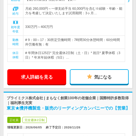
月給 260,000円～一律支給手当 60,000円を含む※経験・年齢・能
力を考慮して決定いたします試用期間：3ヶ月…
給与
330万円～400万円
初年度
年収
# 9：00～17：30所定労働時間：7時間30分休憩時間：60分時間
勤務
時間
外労働有無：有
# 年間休日125日* 完全週休2日制（土・日）* 祝日* 夏季休暇（3
休日
休暇
日）* 年末年始休暇（5日）…
求人詳細を見る
気になる
プライミクス株式会社 | まもなく創業100年の老舗企業｜国際特許多数取得
｜福利厚生充実
東京★攪拌機製造・販売のリーディングカンパニーでの【営業】
正社員
完全週休2日制
情報更新日：2026/06/05
終了予定日：
2026/11/26