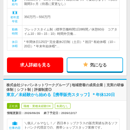
期間3ヶ月（待遇に変更なし）
給与
350万円～550万円
初年度
年収
フレックスタイム制（標準労働時間1日8時間／休憩60分 コアタ
勤務
時間
イム10：00～15：10）時間外労働…
* 年間休日125日* 完全週休2日制（土日）* 祝日* 有給休暇（10～
休日
休暇
20日）* 年末年始休暇*…
求人詳細を見る
気になる
株式会社ジャパンネットワークグループ | 地域密着の成長企業｜充実の研修
体制｜シフト制｜評価制度◎
東京／未経験から始める【携帯販売スタッフ】＊年休120日
正社員
職種・業種未経験OK
転勤なし
情報更新日：2026/06/26
終了予定日：
2026/12/17
＼個人ノルマなし！／ 西日本トップクラスの販売実績を誇るソフ
トバンク代理店での、携帯ショップスタッフ業務です。
仕事内容