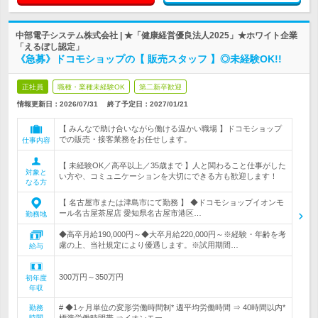
中部電子システム株式会社 | ★「健康経営優良法人2025」★ホワイト企業
「えるぼし認定」
《急募》ドコモショップの【 販売スタッフ 】◎未経験OK!!
正社員
職種・業種未経験OK
第二新卒歓迎
情報更新日：2026/07/31
終了予定日：
2027/01/21
【 みんなで助け合いながら働ける温かい職場 】ドコモショップ
での販売・接客業務をお任せします。
仕事内容
【 未経験OK／高卒以上／35歳まで 】人と関わること仕事がした
対象と
い方や、コミュニケーションを大切にできる方も歓迎します！
なる方
【 名古屋市または津島市にて勤務 】 ◆ドコモショップイオンモ
ール名古屋茶屋店 愛知県名古屋市港区…
勤務地
◆高卒月給190,000円～◆大卒月給220,000円～※経験・年齢を考
慮の上、当社規定により優遇します。※試用期間…
給与
300万円～350万円
初年度
年収
# ◆1ヶ月単位の変形労働時間制* 週平均労働時間 ⇒ 40時間以内*
勤務
時間