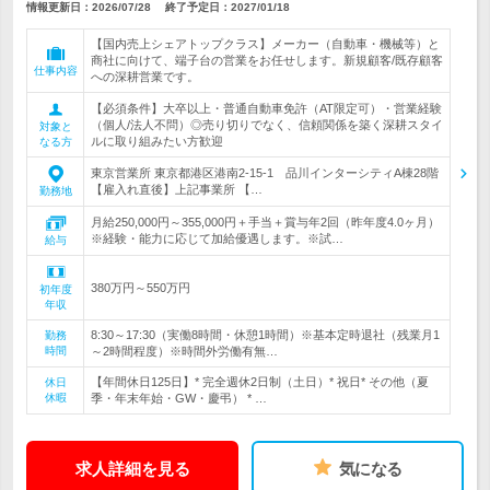
情報更新日：2026/07/28
終了予定日：
2027/01/18
【国内売上シェアトップクラス】メーカー（自動車・機械等）と
商社に向けて、端子台の営業をお任せします。新規顧客/既存顧客
仕事内容
への深耕営業です。
【必須条件】大卒以上・普通自動車免許（AT限定可）・営業経験
（個人/法人不問）◎売り切りでなく、信頼関係を築く深耕スタイ
対象と
ルに取り組みたい方歓迎
なる方
東京営業所 東京都港区港南2-15-1 品川インターシティA棟28階
【雇入れ直後】上記事業所 【…
勤務地
月給250,000円～355,000円＋手当＋賞与年2回（昨年度4.0ヶ月）
※経験・能力に応じて加給優遇します。※試…
給与
380万円～550万円
初年度
年収
8:30～17:30（実働8時間・休憩1時間）※基本定時退社（残業月1
勤務
時間
～2時間程度）※時間外労働有無…
【年間休日125日】* 完全週休2日制（土日）* 祝日* その他（夏
休日
休暇
季・年末年始・GW・慶弔） * …
求人詳細を見る
気になる