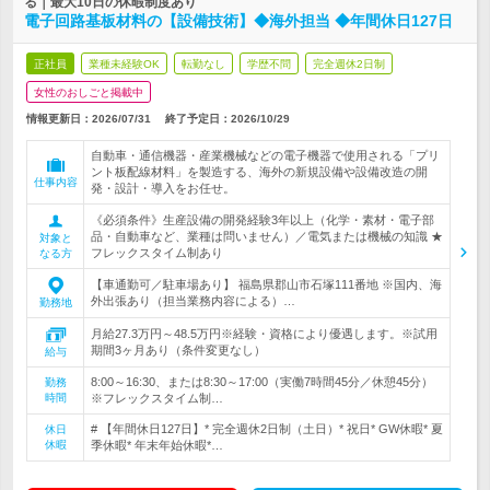
る｜最大10日の休暇制度あり
電子回路基板材料の【設備技術】◆海外担当 ◆年間休日127日
正社員
業種未経験OK
転勤なし
学歴不問
完全週休2日制
女性のおしごと掲載中
情報更新日：2026/07/31
終了予定日：
2026/10/29
自動車・通信機器・産業機械などの電子機器で使用される「プリ
ント板配線材料」を製造する、海外の新規設備や設備改造の開
仕事内容
発・設計・導入をお任せ。
《必須条件》生産設備の開発経験3年以上（化学・素材・電子部
品・自動車など、業種は問いません）／電気または機械の知識 ★
対象と
フレックスタイム制あり
なる方
【車通勤可／駐車場あり】 福島県郡山市石塚111番地 ※国内、海
外出張あり（担当業務内容による）…
勤務地
月給27.3万円～48.5万円※経験・資格により優遇します。※試用
期間3ヶ月あり（条件変更なし）
給与
8:00～16:30、または8:30～17:00（実働7時間45分／休憩45分）
勤務
時間
※フレックスタイム制…
# 【年間休日127日】* 完全週休2日制（土日）* 祝日* GW休暇* 夏
休日
休暇
季休暇* 年末年始休暇*…