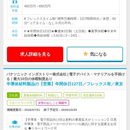
450万円～650万円
初年度
年収
# フレックスタイム制* 標準労働時間：1日7時間45分／休憩：60
勤務
時間
分* コアタイム：なし※月の平均…
# ★年間休日121日★◆週休2日制（土日祝）◆夏季休暇◆年末年
休日
休暇
始休暇◆有給休暇（入社日に5～14日…
求人詳細を見る
気になる
パナソニック インダストリー株式会社 | 電子デバイス・マテリアルを手掛け
る｜最大10日の休暇制度あり
半導体材料製品の【営業】年間休日127日／フレックス有／東京
正社員
業種未経験OK
転勤なし
学歴不問
完全週休2日制
リモートワーク可
女性のおしごと掲載中
情報更新日：2026/07/31
終了予定日：
2026/10/29
【半導体・電子部品向け封止材料の事業拡大がミッション】日系
半導体・電子部品メーカーのグローバル拠点に対する提案をお任
仕事内容
せ ◆リモートワーク可