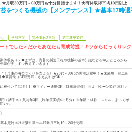
| ★月収30万円～60万円も十分目指せます！★有休取得平均10日以上
海苔をつくる機械の【メンテナンス】★基本17時退
なし
学歴不問
完全週休2日制
第二新卒歓迎
ートでした＞だからあなたも育成前提！キソからじっくりレク
期休暇あり＞◆まずは、海苔の製造工程や機械の基本知識などを学ぶところから
先輩が少しずつ教えていきます
一*！兵庫の海苔づくりを支える》★20代～30代の男性活躍中！★未経験・第二新
問 ◆要普免（AT限定可）さえあればOK！
に根付いて活躍！】 ※マイカー通勤OK（駐車場完備） ※U・Iターン歓迎 本社／
5万円＋諸手当＋賞与年3回（昨年度実績4ヶ月分）※年齢・経験・スキルによって考
間3ヶ…
円
0※基本定時退社※繁忙期のみ残業月平均10～20時間程