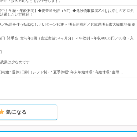
給油・接客対応などをお任せします。
活躍中！学歴・年齢不問】◆要普通免許（MT）◆危険物取扱者乙4をお持ちの方 ◎兵
活躍したい方歓迎！
K／転居を伴う転勤なし／UIターン歓迎＞ 明石油槽所／兵庫県明石市大観町地先 ※
万円+諸手当+賞与年2回（直近実績5.4ヶ月分）＜年収例＞年収400万円／30歳（入
円
0※残業は少なめです
0日程度* 週休2日制（シフト制）* 夏季休暇* 年末年始休暇* 有給休暇* 慶弔…
気になる