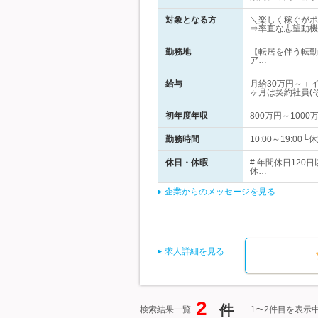
対象となる方
＼楽しく稼ぐがポ
⇒率直な志望動機
勤務地
【転居を伴う転勤
ア…
給与
月給30万円～＋
ヶ月は契約社員(
初年度年収
800万円～1000
勤務時間
10:00～19:
休日・休暇
# 年間休日12
休…
企業からのメッセージを見る
求人詳細を見る
2
件
検索結果一覧
1〜2件目を表示