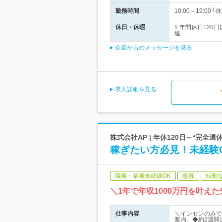
勤務時間
10:00～19:
休日・休暇
# 年間休日12
連…
企業からのメッセージを見る
求人詳細を見る
株式会社AP | 年休120日～*完全週
稼ぎたい方必見！未経験O
職種・業種未経験OK
急募
転勤
＼1年で年収1000万円を叶
仕事内容
＼インセンのみで
案内。◆約2週間