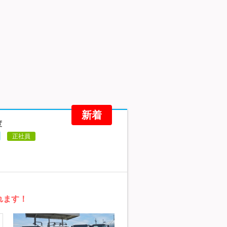
新着
度
月
正社員
れます！