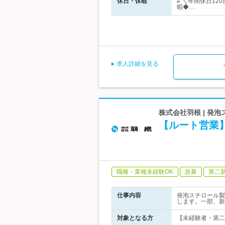
休日・休暇
# ＼年間休日1
暇◆…
求人詳細を見る
株式会社羽根 | 発
【ルート営業
職種・業種未経験OK
急募
第二
仕事内容
発泡スチロール製
します。一部、新
対象となる方
【未経験者・第二