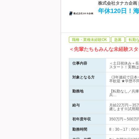
株式会社タナカ企画 
年休120日！
職種・業種未経験OK
急募
転勤
＜先輩たちもみんな未経験スタ
仕事内容
＜土日祝休み＋長
スタート！実務は
対象となる方
《3年連続で日本
卒歓迎 ★学歴不
勤務地
【転勤なし／兵庫
兵…
給与
月給22万円～3
慮します※試用期
初年度年収
350万円～500万
勤務時間
8：30～17：0