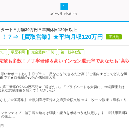
1
1件〜2件（全2件中）
験スタート＊月額30万円＊年間休日120日以上
あり！？⇒【買取営業】★平均月収120万円
正社員
なし
学歴不問
完全週休2日制
第二新卒歓迎
た先輩も多数！／丁寧研修＆高いインセン還元率であなたも”高
手厚いサポートあり】◎ブランド品などを”できるだけ高く”ご案内★どこでどんな風
由です★◎先輩の90％が未経験入社
回＞第二新卒OK＆学歴不問★「稼ぎたい」「プライベートも大切に」⇒転職理由は
素直な志望理由を教えてくださいね♪
なし／全国募集】 ☆原則直行直帰＆交通費全額支給 ☆U・Iターン歓迎 ＜勤務エリ
インセンティブ＋諸手当※給与は経験・能力を考慮のうえ決定します。※試用期間3
その後正…
万円