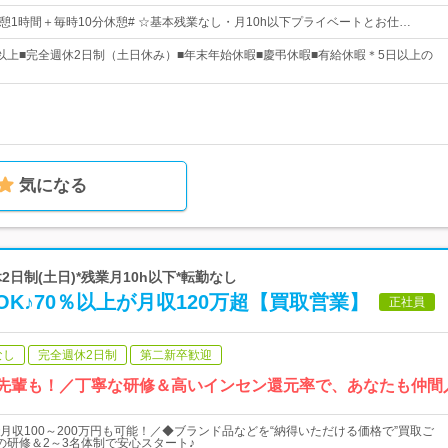
00└休憩1時間＋毎時10分休憩# ☆基本残業なし・月10h以下プライベートとお仕…
0日以上■完全週休2日制（土日休み）■年末年始休暇■慶弔休暇■有給休暇＊5日以上の
気になる
休2日制(土日)*残業月10h以下*転勤なし
K♪70％以上が月収120万超【買取営業】
正社員
なし
完全週休2日制
第二新卒歓迎
えた先輩も！／丁寧な研修＆高いインセン還元率で、あなたも仲間
月収100～200万円も可能！／◆ブランド品などを“納得いただける価格で”買取ご
の研修＆2～3名体制で安心スタート♪