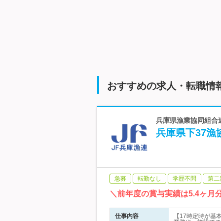
おすすめの求人・転職情
兵庫県漁業協同組合連
兵庫県下37漁
急募
転勤なし
学歴不問
第二
＼前年度の賞与実績は5.4ヶ
仕事内容
【17時定時が基