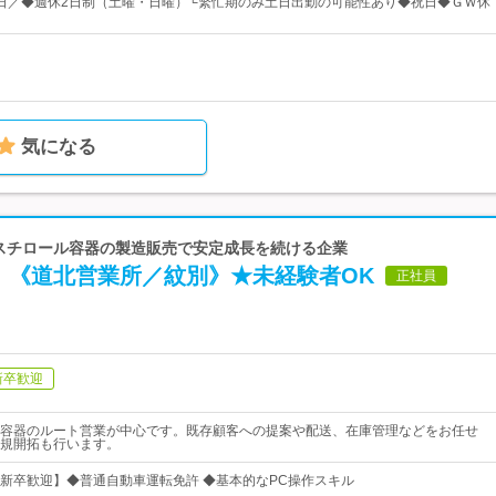
20日／◆週休2日制（土曜・日曜）└繁忙期のみ土日出勤の可能性あり◆祝日◆ＧＷ休
気になる
泡スチロール容器の製造販売で安定成長を続ける企業
】《道北営業所／紋別》★未経験者OK
正社員
新卒歓迎
容器のルート営業が中心です。既存顧客への提案や配送、在庫管理などをお任せ
規開拓も行います。
新卒歓迎】◆普通自動車運転免許 ◆基本的なPC操作スキル