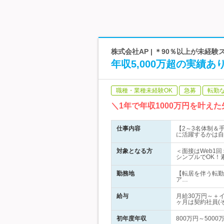
株式会社AP | ＊90％以上が未経
年収5,000万超の実績
職種・業種未経験OK
急募
転勤
＼1年で年収1000万円を叶え
仕事内容
【2～3名体制＆
に活躍するかは自
対象となる方
＜面接はWeb1
シンプルでOK！
勤務地
【転居を伴う転勤
ア…
給与
月給30万円～＋
ヶ月は契約社員(
初年度年収
800万円～5000