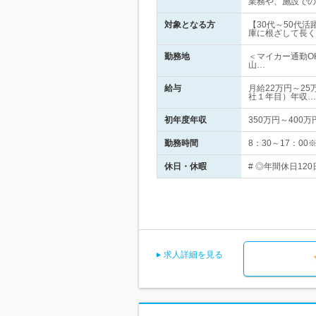
業務や、施設での
対象となる方
【30代～50代
庫に根ざして長く
勤務地
＜マイカー通勤O
山…
給与
月給22万円～25
社１年目）年収…
初年度年収
350万円～400万
勤務時間
8：30～17：0
休日・休暇
# ◎年間休日12
求人詳細を見る