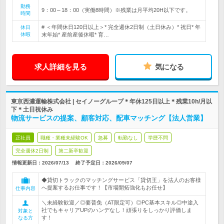
勤務
9：00～18：00（実働8時間）※残業は月平均20H以下です。
時間
# ＜年間休日120日以上＞* 完全週休2日制（土日休み）* 祝日* 年
休日
休暇
末年始* 産前産後休暇* 育…
求人詳細を見る
気になる
東京西濃運輸株式会社 | セイノーグループ＊年休125日以上＊残業10h/月以
下＊土日祝休み
物流サービスの提案、顧客対応、配車マッチング【法人営業】
正社員
職種・業種未経験OK
急募
転勤なし
学歴不問
完全週休2日制
第二新卒歓迎
情報更新日：2026/07/13
終了予定日：
2026/09/07
◆貸切トラックのマッチングサービス「貸切王」を法人のお客様
へ提案するお仕事です！【市場開拓強化もお任せ】
仕事内容
＼未経験歓迎／◎要普免（AT限定可）◎PC基本スキル◎中途入
社でもキャリアUPのハンデなし！頑張りをしっかり評価しま
対象と
す！
なる方