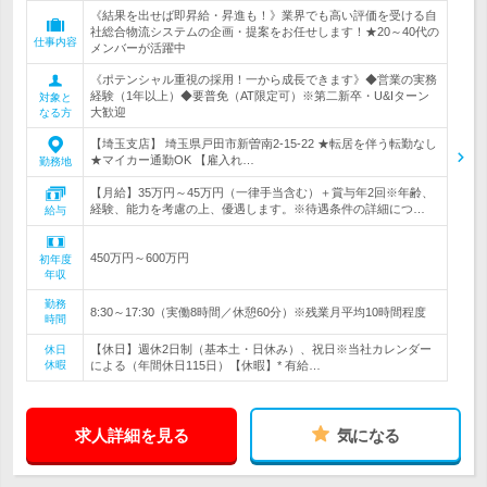
《結果を出せば即昇給・昇進も！》業界でも高い評価を受ける自
社総合物流システムの企画・提案をお任せします！★20～40代の
仕事内容
メンバーが活躍中
《ポテンシャル重視の採用！一から成長できます》◆営業の実務
経験（1年以上）◆要普免（AT限定可）※第二新卒・U&Iターン
対象と
大歓迎
なる方
【埼玉支店】 埼玉県戸田市新曽南2-15-22 ★転居を伴う転勤なし
★マイカー通勤OK 【雇入れ…
勤務地
【月給】35万円～45万円（一律手当含む）＋賞与年2回※年齢、
経験、能力を考慮の上、優遇します。※待遇条件の詳細につ…
給与
450万円～600万円
初年度
年収
勤務
8:30～17:30（実働8時間／休憩60分）※残業月平均10時間程度
時間
【休日】週休2日制（基本土・日休み）、祝日※当社カレンダー
休日
休暇
による（年間休日115日）【休暇】* 有給…
求人詳細を見る
気になる