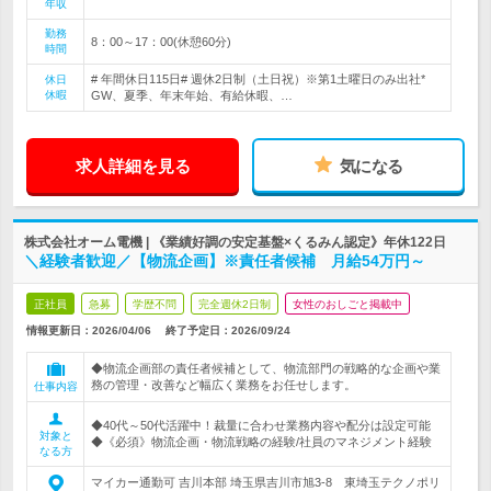
年収
勤務
8：00～17：00(休憩60分)
時間
# 年間休日115日# 週休2日制（土日祝）※第1土曜日のみ出社*
休日
休暇
GW、夏季、年末年始、有給休暇、…
求人詳細を見る
気になる
株式会社オーム電機 | 《業績好調の安定基盤×くるみん認定》年休122日
＼経験者歓迎／【物流企画】※責任者候補 月給54万円～
正社員
急募
学歴不問
完全週休2日制
女性のおしごと掲載中
情報更新日：2026/04/06
終了予定日：
2026/09/24
◆物流企画部の責任者候補として、物流部門の戦略的な企画や業
務の管理・改善など幅広く業務をお任せします。
仕事内容
◆40代～50代活躍中！裁量に合わせ業務内容や配分は設定可能
対象と
◆《必須》物流企画・物流戦略の経験/社員のマネジメント経験
なる方
マイカー通勤可 吉川本部 埼玉県吉川市旭3-8 東埼玉テクノポリ