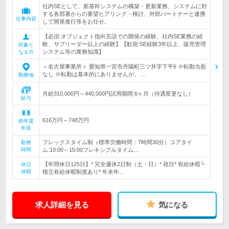
社内SEとして、新基幹システムの構築・更新業務、システムに対
する各部署からの要望ヒアリング・検討、外部パートナーと連携
仕事内容
して開発進行等をお任せ。
【必須:オブジェクト指向言語での開発の経験、社内SE業務の経
験、サブリーダー以上の経験】【歓迎:SE経験3年以上、販売管理
対象と
システム等の業務知識】
なる方
＜名古屋事業所＞ 愛知県一宮市丹陽町三ツ井字下平6 ※転勤当面
なし ※転勤は基本的にありませんが、…
勤務地
月給310,000円～440,000円試用期間:6ヶ月（待遇変更なし）
給与
616万円～748万円
初年度
年収
フレックスタイム制（標準労働時間：7時間30分）コアタイ
勤務
時間
ム:10:00～15:00フレキシブルタイム…
【年間休日125日】* 完全週休2日制（土・日）* 祝日* 有給休暇└
休日
休暇
積立有給休暇制度あり* 年末年…
求人詳細を見る
気になる