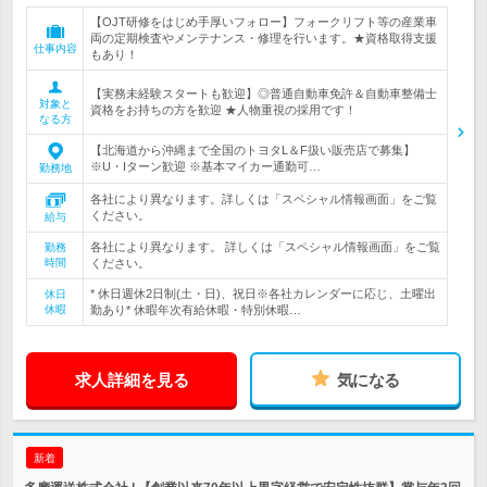
【OJT研修をはじめ手厚いフォロー】フォークリフト等の産業車
両の定期検査やメンテナンス・修理を行います。★資格取得支援
仕事内容
もあり！
【実務未経験スタートも歓迎】◎普通自動車免許＆自動車整備士
対象と
資格をお持ちの方を歓迎 ★人物重視の採用です！
なる方
【北海道から沖縄まで全国のトヨタL＆F扱い販売店で募集】
※U・Iターン歓迎 ※基本マイカー通勤可…
勤務地
各社により異なります。詳しくは「スペシャル情報画面」をご覧
ください。
給与
各社により異なります。 詳しくは「スペシャル情報画面」をご覧
勤務
時間
ください。
* 休日週休2日制(土・日)、祝日※各社カレンダーに応じ、土曜出
休日
休暇
勤あり* 休暇年次有給休暇・特別休暇…
求人詳細を見る
気になる
新着