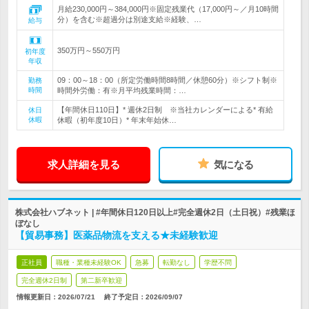
月給230,000円～384,000円※固定残業代（17,000円～／月10時間
分）を含む※超過分は別途支給※経験、…
給与
350万円～550万円
初年度
年収
09：00～18：00（所定労働時間8時間／休憩60分）※シフト制※
勤務
時間
時間外労働：有※月平均残業時間：…
【年間休日110日】* 週休2日制 ※当社カレンダーによる* 有給
休日
休暇
休暇（初年度10日）* 年末年始休…
求人詳細を見る
気になる
株式会社ハブネット | #年間休日120日以上#完全週休2日（土日祝）#残業ほ
ぼなし
【貿易事務】医薬品物流を支える★未経験歓迎
正社員
職種・業種未経験OK
急募
転勤なし
学歴不問
完全週休2日制
第二新卒歓迎
情報更新日：2026/07/21
終了予定日：
2026/09/07