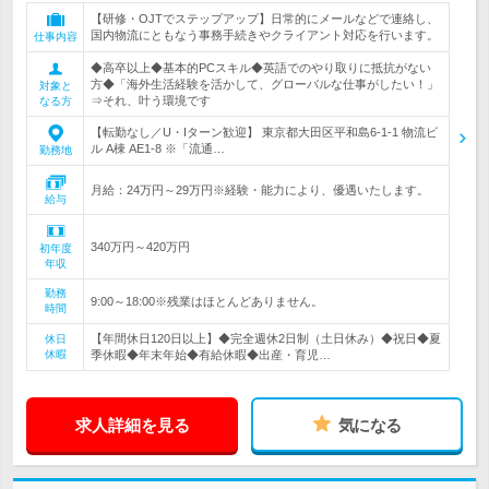
【研修・OJTでステップアップ】日常的にメールなどで連絡し、
国内物流にともなう事務手続きやクライアント対応を行います。
仕事内容
◆高卒以上◆基本的PCスキル◆英語でのやり取りに抵抗がない
方◆「海外生活経験を活かして、グローバルな仕事がしたい！」
対象と
⇒それ、叶う環境です
なる方
【転勤なし／U・Iターン歓迎】 東京都大田区平和島6-1-1 物流ビ
ル A棟 AE1-8 ※「流通…
勤務地
月給：24万円～29万円※経験・能力により、優遇いたします。
給与
340万円～420万円
初年度
年収
勤務
9:00～18:00※残業はほとんどありません。
時間
【年間休日120日以上】◆完全週休2日制（土日休み）◆祝日◆夏
休日
休暇
季休暇◆年末年始◆有給休暇◆出産・育児…
求人詳細を見る
気になる