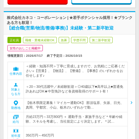
株式会社カネコ・コーポレーション | ★若手ポテンシャル採用！★ブランク
ある方も歓迎！
【総合職(営業/物流/整備/事務)】未経験・第二新卒歓迎
正社員
職種・業種未経験OK
急募
学歴不問
第二新卒歓迎
女性のおしごと掲載中
情報更新日：2026/07/17
終了予定日：
2026/10/15
＜経験・知識不問＞丁寧に育成しますので、お気軽にご応募くだ
さい♪【営業】、【物流】、【整備】、【事務】のいずれかをお
仕事内容
任せします♪
＜20～30代活躍中／未経験歓迎＞◎40歳以下■高卒以上■普通免
対象と
許あればOK★中型免許など各資格取得のサポート有！
なる方
【栃木県限定募集！マイカー通勤OK】 那須塩原、矢坂、日光、
真岡、宇都宮、小山、栃木のいずれかで勤…
勤務地
月給23万円～33万800円 ＋ 通勤手当・家族手当など＊年齢や経
験、スキルを考慮し、当社規定により決定します。＊試…
給与
350万円～450万円
初年度