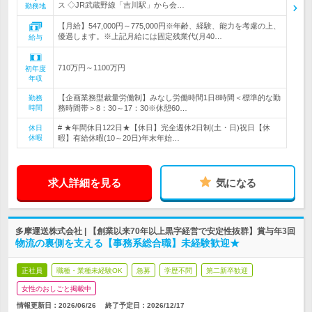
ス ◇JR武蔵野線「吉川駅」から会…
勤務地
【月給】547,000円～775,000円※年齢、経験、能力を考慮の上、
優遇します。※上記月給には固定残業代(月40…
給与
710万円～1100万円
初年度
年収
【企画業務型裁量労働制】みなし労働時間1日8時間＜標準的な勤
勤務
時間
務時間帯＞8：30～17：30※休憩60…
# ★年間休日122日★【休日】完全週休2日制(土・日)祝日【休
休日
休暇
暇】有給休暇(10～20日)年末年始…
求人詳細を見る
気になる
多摩運送株式会社 | 【創業以来70年以上黒字経営で安定性抜群】賞与年3回
物流の裏側を支える【事務系総合職】未経験歓迎★
正社員
職種・業種未経験OK
急募
学歴不問
第二新卒歓迎
女性のおしごと掲載中
情報更新日：2026/06/26
終了予定日：
2026/12/17