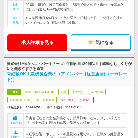
09:00～18:00（所定労働時間：8時間0分／休憩：60分）★基本的
勤務
時間
には定時退社★平均残業時間は…
# ★年間休日125日以上* 完全週休二日制（土日）* 祝日※会社カ
休日
休暇
レンダーによる* 有給休暇（取得…
求人詳細を見る
気になる
株式会社M&Aベストパートナーズ | 年間休日120日以上｜転勤なし｜やりが
いと働きやすさを両立
未経験OK！急成長企業のコアメンバー【経営企画(コーポレー
ト)】
正社員
職種・業種未経験OK
急募
転勤なし
学歴不問
完全週休2日制
第二新卒歓迎
女性のおしごと掲載中
情報更新日：2026/07/24
終了予定日：
2027/01/14
予実管理などの財務業務から、採用戦略、社内システム導入ま
で、会社作りに関わる幅広い業務をお任せします。
仕事内容
未経験歓迎！ポテンシャル重視の採用です。未経験から経営層を
対象と