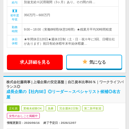
別途支給※試用期間（3ヶ月）あり。その間の待…
給与
350万円～600万円
初年度
年収
勤務
9:00～18:00（実働8時間/休憩1時間）★残業月平均30時間程度
時間
★年間休日120日★週休2日制（土・日・祝※年に3回、日曜出社
休日
休暇
があります）祝日有給休暇年末年始休暇慶…
求人詳細を見る
気になる
株式会社藤商事 | 上場企業の安定基盤｜自己資本比率86％｜ワークライフバ
ランス◎
成長企業の【社内SE】◎リーダー～スペシャリスト候補◎名古
屋
正社員
業種未経験OK
急募
完全週休2日制
第二新卒歓迎
女性のおしごと掲載中
情報更新日：2026/06/16
終了予定日：
2026/12/07