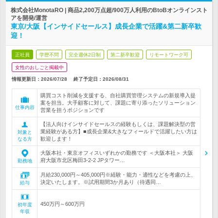
株式会社MonotaRO | 商品2,200万点超/900万人利用のBtoBオンラインスト
アを開発/運営
東京/大阪【インサイドセールス】成長企業で活躍&第二新卒歓
迎！
正社員
学歴不問
完全週休2日制
第二新卒歓迎
リモートワーク可
女性のおしごと掲載中
情報更新日：2026/07/28
終了予定日：
2026/08/31
購買コスト削減を支援する、自社購買管理システムの新規導入提
案を担当。大手顧客に対して、課題に寄り添ったソリューション
仕事内容
営業を担うポジションです
【法人向けインサイドセールスの経験もしくは、課題解決型の営
業経験がある方】■成長企業&大きなフィールドで活躍したい方は
対象と
歓迎します！
なる方
大阪本社・東京オフィスいずれかの勤務です ＜大阪本社＞ 大阪
府大阪市北区梅田3-2-2 JPタワー…
勤務地
月給230,000円～405,000円※経験・能力・適性などを考慮の上、
決定いたします。※試用期間3か月あり（待遇同…
給与
450万円～600万円
初年度
年収