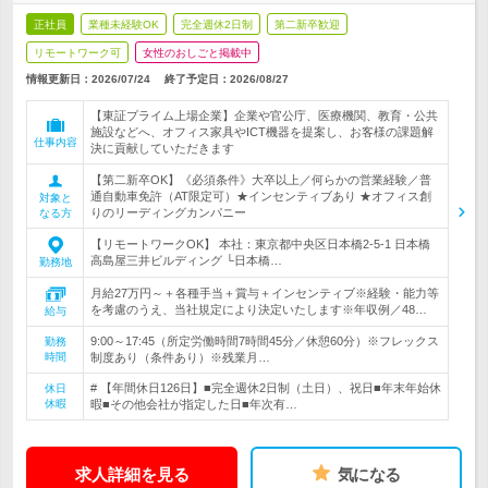
正社員
業種未経験OK
完全週休2日制
第二新卒歓迎
リモートワーク可
女性のおしごと掲載中
情報更新日：2026/07/24
終了予定日：
2026/08/27
【東証プライム上場企業】企業や官公庁、医療機関、教育・公共
施設などへ、オフィス家具やICT機器を提案し、お客様の課題解
仕事内容
決に貢献していただきます
【第二新卒OK】《必須条件》大卒以上／何らかの営業経験／普
通自動車免許（AT限定可）★インセンティブあり ★オフィス創
対象と
りのリーディングカンパニー
なる方
【リモートワークOK】 本社：東京都中央区日本橋2-5-1 日本橋
高島屋三井ビルディング └日本橋…
勤務地
月給27万円～＋各種手当＋賞与＋インセンティブ※経験・能力等
を考慮のうえ、当社規定により決定いたします※年収例／48…
給与
9:00～17:45（所定労働時間7時間45分／休憩60分）※フレックス
勤務
時間
制度あり（条件あり）※残業月…
# 【年間休日126日】■完全週休2日制（土日）、祝日■年末年始休
休日
休暇
暇■その他会社が指定した日■年次有…
求人詳細を見る
気になる