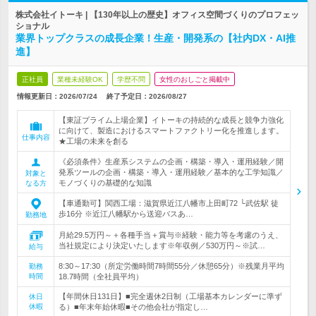
株式会社イトーキ | 【130年以上の歴史】オフィス空間づくりのプロフェッ
ショナル
業界トップクラスの成長企業！生産・開発系の【社内DX・AI推
進】
正社員
業種未経験OK
学歴不問
女性のおしごと掲載中
情報更新日：2026/07/24
終了予定日：
2026/08/27
【東証プライム上場企業】イトーキの持続的な成長と競争力強化
に向けて、製造におけるスマートファクトリー化を推進します。
仕事内容
★工場の未来を創る
《必須条件》生産系システムの企画・構築・導入・運用経験／開
発系ツールの企画・構築・導入・運用経験／基本的な工学知識／
対象と
モノづくりの基礎的な知識
なる方
【車通勤可】関西工場：滋賀県近江八幡市上田町72 └武佐駅 徒
歩16分 ※近江八幡駅から送迎バスあ…
勤務地
月給29.5万円～＋各種手当＋賞与※経験・能力等を考慮のうえ、
当社規定により決定いたします※年収例／530万円～※試…
給与
8:30～17:30（所定労働時間7時間55分／休憩65分）※残業月平均
勤務
時間
18.7時間（全社員平均）
【年間休日131日】■完全週休2日制（工場基本カレンダーに準ず
休日
休暇
る）■年末年始休暇■その他会社が指定し…