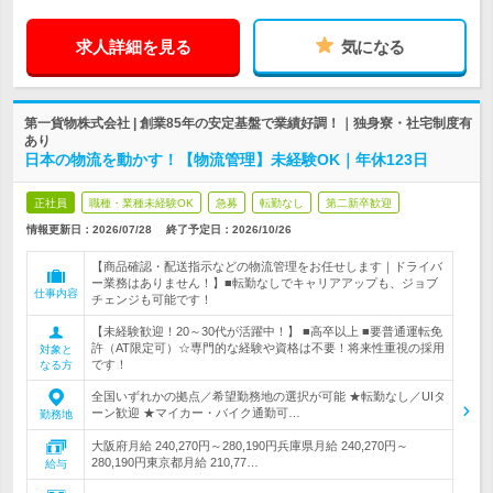
求人詳細を見る
気になる
第一貨物株式会社 | 創業85年の安定基盤で業績好調！｜独身寮・社宅制度有
あり
日本の物流を動かす！【物流管理】未経験OK｜年休123日
正社員
職種・業種未経験OK
急募
転勤なし
第二新卒歓迎
情報更新日：2026/07/28
終了予定日：
2026/10/26
【商品確認・配送指示などの物流管理をお任せします｜ドライバ
ー業務はありません！】■転勤なしでキャリアアップも、ジョブ
仕事内容
チェンジも可能です！
【未経験歓迎！20～30代が活躍中！】 ■高卒以上 ■要普通運転免
許（AT限定可）☆専門的な経験や資格は不要！将来性重視の採用
対象と
です！
なる方
全国いずれかの拠点／希望勤務地の選択が可能 ★転勤なし／UIタ
ーン歓迎 ★マイカー・バイク通勤可…
勤務地
大阪府月給 240,270円～280,190円兵庫県月給 240,270円～
280,190円東京都月給 210,77…
給与