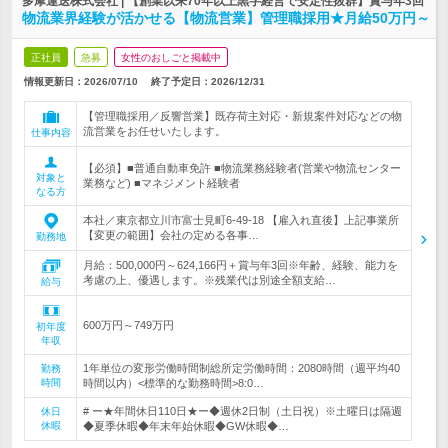
多摩運送株式会社 | 【創業以来70年以上黒字経営で安定性抜群】賞与年3回
物流業界経験が活かせる【物流営業】管理職採用★月給50万円～
正社員
急募
女性のおしごと掲載中
情報更新日：2026/07/10
終了予定日：
2026/12/31
【管理職採用／反響営業】既存荷主対応・新規案件対応などの物
流営業をお任せいたします。
仕事内容
【必須】■普通自動車免許 ■物流業務経験者(営業や物流センター
対象と
業務など) ■マネジメント経験者
なる方
本社／東京都立川市富士見町6-49-18 【雇入れ直後】上記事業所
【変更の範囲】会社の定める各事…
勤務地
月給：500,000円～624,166円＋賞与年3回※年齢、経験、能力を
考慮の上、優遇します。※残業代は別途全額支給…
給与
600万円～749万円
初年度
年収
1年単位の変形労働時間制総所定労働時間：2080時間（週平均40
勤務
時間
時間以内）<標準的な勤務時間>8:0…
# ー★年間休日110日★ー◆週休2日制（土日祝）※土曜日は隔週
休日
休暇
◆夏季休暇◆年末年始休暇◆GW休暇◆…