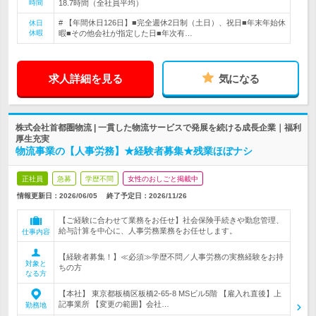
時間
18.7時間（全社員平均）
# 【年間休日126日】■完全週休2日制（土日）、祝日■年末年始休
休日
休暇
暇■その他会社が指定した日■年次有…
求人詳細を見る
気になる
株式会社首都圏物流 | 一貫した物流サービスで発展を続ける成長企業｜福利
厚生充実
物流事業の【人事労務】★経験者募集★残業ほぼナシ
正社員
急募
学歴不問
女性のおしごと掲載中
情報更新日：2026/06/05
終了予定日：
2026/11/26
【ご経験に合わせて業務をお任せ】社会保険手続きや勤怠管理、
給与計算を中心に、人事労務業務をお任せします。
仕事内容
【経験者募集！】≪必須≫学歴不問／人事労務の実務経験をお持
対象と
ちの方
なる方
【本社】 東京都板橋区板橋2-65-8 MSビル5階 【雇入れ直後】上
記事業所 【変更の範囲】会社…
勤務地