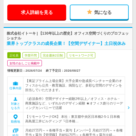
求人詳細を見る
気になる
株式会社イトーキ | 【130年以上の歴史】オフィス空間づくりのプロフェッ
ショナル
業界トップクラスの成長企業！【空間デザイナー】土日祝休み
正社員
学歴不問
完全週休2日制
リモートワーク可
女性のおしごと掲載中
情報更新日：2026/07/24
終了予定日：
2026/08/27
【東証プライム上場企業】大手企業や急成長ベンチャー企業のオ
フィスから公共・教育施設、病院など、多彩な空間のデザインを
仕事内容
担当していただきます。
《必須条件》空間デザイナー経験2年以上／オフィス・ホテル・
商業施設など、いずれかのデザイン経験 ★オフィス創りのリーデ
対象と
ィングカンパニーで活躍
なる方
【リモートワークOK】 本社：東京都中央区日本橋2-5-1 日本橋
高島屋三井ビルディング └日本橋…
勤務地
月給27万円～＋各種手当＋賞与【メンバー】月給27万円～＋各種
手当＋賞与【管理職】月給51万円～＋各種手当＋賞与※経…
給与