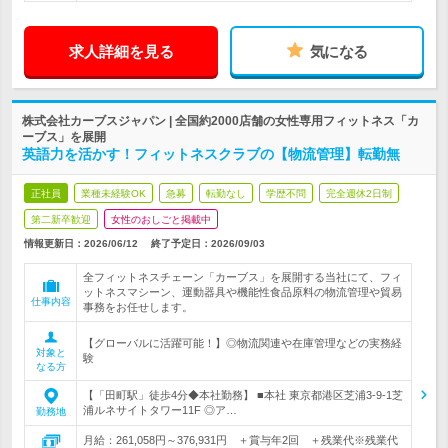
求人詳細を見る
気になる
株式会社カーブスジャパン | 全国約2000店舗の女性専用フィットネス「カ
ーブス」を展開
英語力を活かす！フィットネスクラブの【物流管理】転勤無
正社員
業種未経験OK
急募
転勤なし
学歴不問
完全週休2日制
第二新卒歓迎
女性のおしごと掲載中
情報更新日：2026/06/12
終了予定日：
2026/09/03
全フィットネスチェーン「カーブス」を展開する当社にて、フィ
ットネスマシーン、運動器具や機能性食品原料の物流管理や貿易
仕事内容
事務をお任せします。
【グローバルに活躍可能！】◎物流関連や在庫管理などの実務経
対象と
験
なる方
【「田町駅」徒歩4分◆本社勤務】 ■本社 東京都港区芝浦3-9-1芝
浦ルネサイトタワー11F ◎ア…
勤務地
月給：261,058円～376,931円 ＋賞与年2回 ＋残業代※残業代