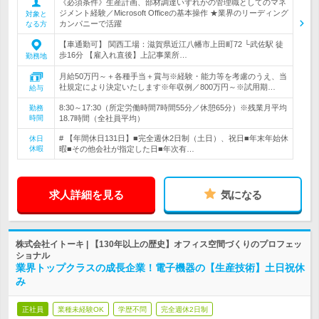
《必須条件》生産計画、部材調達いずれかの管理職としてのマネ
ジメント経験／Microsoft Officeの基本操作 ★業界のリーディング
対象と
カンパニーで活躍
なる方
【車通勤可】 関西工場：滋賀県近江八幡市上田町72 └武佐駅 徒
歩16分 【雇入れ直後】上記事業所…
勤務地
月給50万円～＋各種手当＋賞与※経験・能力等を考慮のうえ、当
社規定により決定いたします※年収例／800万円～※試用期…
給与
8:30～17:30（所定労働時間7時間55分／休憩65分）※残業月平均
勤務
時間
18.7時間（全社員平均）
# 【年間休日131日】■完全週休2日制（土日）、祝日■年末年始休
休日
休暇
暇■その他会社が指定した日■年次有…
求人詳細を見る
気になる
株式会社イトーキ | 【130年以上の歴史】オフィス空間づくりのプロフェッ
ショナル
業界トップクラスの成長企業！電子機器の【生産技術】土日祝休
み
正社員
業種未経験OK
学歴不問
完全週休2日制