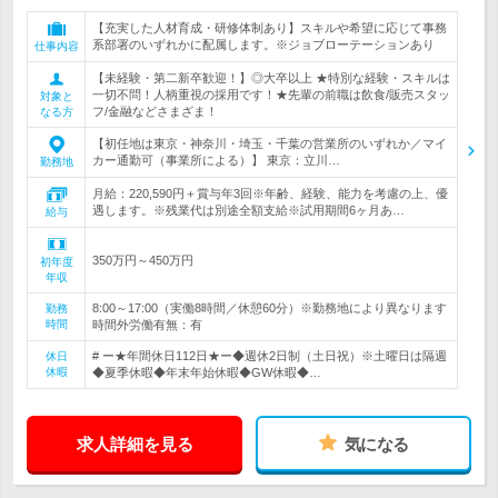
【充実した人材育成・研修体制あり】スキルや希望に応じて事務
系部署のいずれかに配属します。※ジョブローテーションあり
仕事内容
【未経験・第二新卒歓迎！】◎大卒以上 ★特別な経験・スキルは
一切不問！人柄重視の採用です！★先輩の前職は飲食/販売スタッ
対象と
フ/金融などさまざま！
なる方
【初任地は東京・神奈川・埼玉・千葉の営業所のいずれか／マイ
カー通勤可（事業所による）】 東京：立川…
勤務地
月給：220,590円＋賞与年3回※年齢、経験、能力を考慮の上、優
遇します。※残業代は別途全額支給※試用期間6ヶ月あ…
給与
350万円～450万円
初年度
年収
8:00～17:00（実働8時間／休憩60分）※勤務地により異なります
勤務
時間
時間外労働有無：有
# ー★年間休日112日★ー◆週休2日制（土日祝）※土曜日は隔週
休日
休暇
◆夏季休暇◆年末年始休暇◆GW休暇◆…
求人詳細を見る
気になる