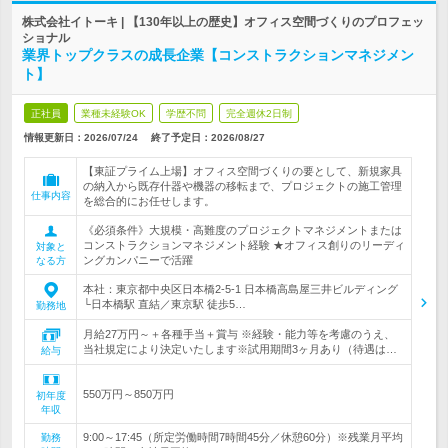
株式会社イトーキ | 【130年以上の歴史】オフィス空間づくりのプロフェッ
ショナル
業界トップクラスの成長企業【コンストラクションマネジメン
ト】
正社員
業種未経験OK
学歴不問
完全週休2日制
情報更新日：2026/07/24
終了予定日：
2026/08/27
【東証プライム上場】オフィス空間づくりの要として、新規家具
の納入から既存什器や機器の移転まで、プロジェクトの施工管理
仕事内容
を総合的にお任せします。
《必須条件》大規模・高難度のプロジェクトマネジメントまたは
コンストラクションマネジメント経験 ★オフィス創りのリーディ
対象と
ングカンパニーで活躍
なる方
本社：東京都中央区日本橋2-5-1 日本橋高島屋三井ビルディング
└日本橋駅 直結／東京駅 徒歩5…
勤務地
月給27万円～＋各種手当＋賞与 ※経験・能力等を考慮のうえ、
当社規定により決定いたします※試用期間3ヶ月あり（待遇は…
給与
550万円～850万円
初年度
年収
9:00～17:45（所定労働時間7時間45分／休憩60分）※残業月平均
勤務