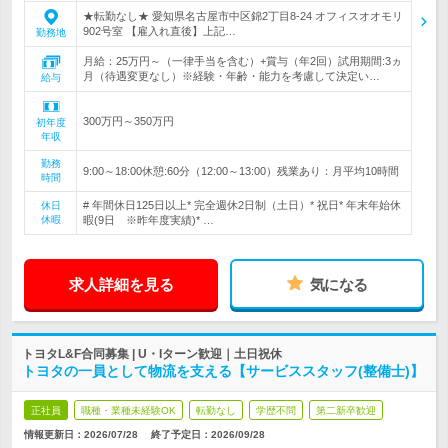
★転勤なし★ 愛知県名古屋市中区錦2丁目8-24 オフィスオオモリ
902号室 【雇入れ直後】上記…
勤務地
月給：25万円～（一律手当を含む）+賞与（年2回）試用期間:3ヵ
月（待遇変更なし）※経験・年齢・能力を考慮して決定い…
給与
300万円～350万円
初年度
年収
勤務
9:00～18:00休憩:60分（12:00～13:00）残業あり：月平均10時間
時間
# 年間休日125日以上* 完全週休2日制（土日）* 祝日* 年末年始休
休日
休暇
暇(9日 ※昨年度実績)* …
求人詳細を見る
気になる
トヨタL&F合同募集 | U・Iターン歓迎｜土日祝休
トヨタの一員として物流を支える【サービススタッフ(整備士)】
正社員
職種・業種未経験OK
転勤なし
学歴不問
第二新卒歓迎
情報更新日：2026/07/28
終了予定日：
2026/09/28