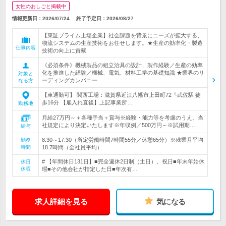
女性のおしごと掲載中
情報更新日：2026/07/24
終了予定日：
2026/08/27
【東証プライム上場企業】社会課題を背景にニーズが拡大する、
物流システムの生産技術をお任せします。★生産の効率化・製造
仕事内容
技術の向上に貢献
《必須条件》機械製品の組立治具の設計、製作経験／生産の効率
化を推進した経験／機械、電気、材料工学の基礎知識 ★業界のリ
対象と
ーディングカンパニー
なる方
【車通勤可】 関西工場：滋賀県近江八幡市上田町72 └武佐駅 徒
歩16分 【雇入れ直後】上記事業所…
勤務地
月給27万円～＋各種手当＋賞与※経験・能力等を考慮のうえ、当
社規定により決定いたします※年収例／500万円～※試用期…
給与
8:30～17:30（所定労働時間7時間55分／休憩65分）※残業月平均
勤務
時間
18.7時間（全社員平均）
# 【年間休日131日】■完全週休2日制（土日）、祝日■年末年始休
休日
休暇
暇■その他会社が指定した日■年次有…
求人詳細を見る
気になる