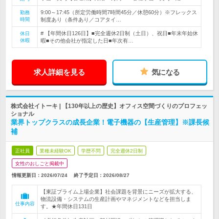
9:00～17:45（所定労働時間7時間45分／休憩60分）※フレックス
勤務
時間
制度あり（条件あり／コアタイ…
# 【年間休日126日】■完全週休2日制（土日）、祝日■年末年始休
休日
休暇
暇■その他会社が指定した日■年次有…
求人詳細を見る
気になる
株式会社イトーキ | 【130年以上の歴史】オフィス空間づくりのプロフェッ
ショナル
業界トップクラスの成長企業！電子機器の【生産管理】※課長候
補
正社員
業種未経験OK
学歴不問
完全週休2日制
女性のおしごと掲載中
情報更新日：2026/07/24
終了予定日：
2026/08/27
【東証プライム上場企業】社会課題を背景にニーズが拡大する、
物流設備・システムの生産計画やマネジメントなどを担当しま
仕事内容
す。★年間休日131日