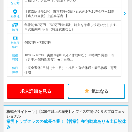
目指したい方はぜひご応募ください！
なる方
【東京駅徒歩1分】 東京都千代田区丸の内2-7-2 JPタワー22階
【雇入れ直後】上記事業所 【…
勤務地
年俸制460万円～730万円※経験、能力を考慮し決定いたします。
※試用期間3ヶ月（待遇変更なし）
給与
460万円～730万円
初年度
年収
10:00～18:30（実働7時間30分／休憩60分）※時間外労働：有
勤務
時間
（月平均40時間程度）★ご自身…
・完全週休2日制（土・日）・祝日・有給休暇・慶弔休暇・育児
休日
休暇
休暇
求人詳細を見る
気になる
株式会社イトーキ | 【130年以上の歴史】オフィス空間づくりのプロフェッ
ショナル
業界トップクラスの成長企業！【営業】在宅勤務あり★土日祝休
み