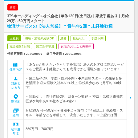
新着
JTSホールディングス株式会社 | 年休120日(土日祝)｜家賃手当あり｜月給
29万～50万円スタート
物流サービスの【法人営業】＊賞与年2回＊未経験歓迎
正社員
職種・業種未経験OK
急募
転勤なし
学歴不問
完全週休2日制
第二新卒歓迎
女性のおしごと掲載中
情報更新日：2026/08/07
終了予定日：
2026/10/08
【あなたが叶えたいキャリアを実現】法人のお客様に物流サービ
スをご提案★未経験からでも成長できる環境が整っています！
仕事内容
＜第二新卒OK｜学歴・性別不問＞◆未経験スタートの先輩も多
数活躍中 ◎未経験入社率60％以上 ◎残業少なめ（月平均20h以
対象と
下）
なる方
＜転勤なし｜直行直帰OK｜UIターン歓迎＞ 神奈川県横浜市都筑
区茅ケ崎中央8-36松本ビルA館20…
勤務地
月給29万円～50万円＋各種手当＋賞与（年4回以上）※経験・ス
キル・年齢などを考慮して、決定いたします。※上記には固…
給与
350万円～700万円
初年度
年収