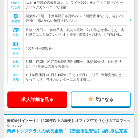
以上 ★健康経営優良法人（ホワイト500）★オフィス創りのリー
対象と
ディングカンパニーで活躍
なる方
関東第2工場：千葉県野田市尾崎2288 └川間駅 車で5分、徒歩20
分 ※川間駅からの無料送迎バス…
勤務地
月給27万円～＋各種手当＋賞与※経験・能力等を考慮のうえ、当
社規定により決定いたします※試用期間3ヶ月あり（待遇は同…
給与
450万円～800万円
初年度
年収
8:35～17:35（所定労働時間7時間55分／休憩10分×2、昼休憩45
勤務
時間
分）※1年単位の変形労働時…
# 【年間休日131日】■週休2日制（土日）、祝日└変形労働制と
休日
休暇
なっており、当社カレンダーにより土曜…
求人詳細を見る
気になる
株式会社イトーキ | 【130年以上の歴史】オフィス空間づくりのプロフェッ
ショナル
業界トップクラスの成長企業！【安全衛生管理】福利厚生充実