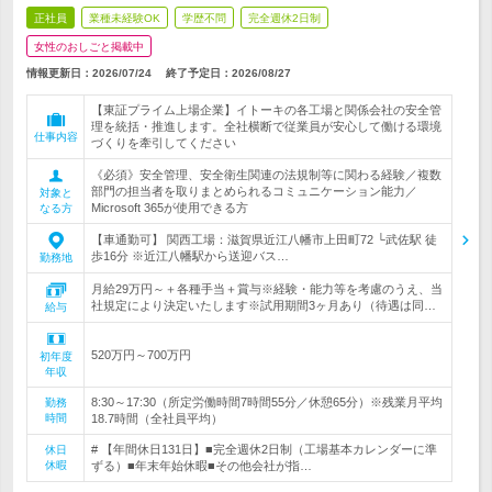
正社員
業種未経験OK
学歴不問
完全週休2日制
女性のおしごと掲載中
情報更新日：2026/07/24
終了予定日：
2026/08/27
【東証プライム上場企業】イトーキの各工場と関係会社の安全管
理を統括・推進します。全社横断で従業員が安心して働ける環境
仕事内容
づくりを牽引してください
《必須》安全管理、安全衛生関連の法規制等に関わる経験／複数
部門の担当者を取りまとめられるコミュニケーション能力／
対象と
Microsoft 365が使用できる方
なる方
【車通勤可】 関西工場：滋賀県近江八幡市上田町72 └武佐駅 徒
歩16分 ※近江八幡駅から送迎バス…
勤務地
月給29万円～＋各種手当＋賞与※経験・能力等を考慮のうえ、当
社規定により決定いたします※試用期間3ヶ月あり（待遇は同…
給与
520万円～700万円
初年度
年収
8:30～17:30（所定労働時間7時間55分／休憩65分）※残業月平均
勤務
時間
18.7時間（全社員平均）
# 【年間休日131日】■完全週休2日制（工場基本カレンダーに準
休日
休暇
ずる）■年末年始休暇■その他会社が指…