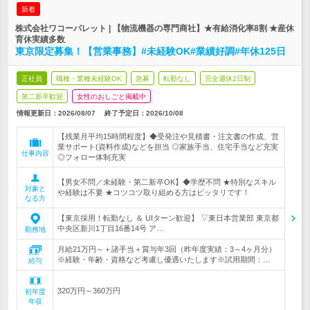
新着
株式会社ワコーパレット | 【物流機器の専門商社】★有給消化率8割 ★産休
育休実績多数
東京限定募集！【営業事務】#未経験OK#業績好調#年休125日
正社員
職種・業種未経験OK
急募
転勤なし
完全週休2日制
第二新卒歓迎
女性のおしごと掲載中
情報更新日：2026/08/07
終了予定日：
2026/10/08
【残業月平均15時間程度】◆受発注や見積書・注文書の作成、営
業サポート(資料作成)などを担当 ◎家族手当、住宅手当など充実
仕事内容
◎フォロー体制充実
【男女不問／未経験・第二新卒OK】◆学歴不問 ★特別なスキル
対象と
や経験は不要 ★コツコツ取り組める方はピッタリです！
なる方
【東京採用！転勤なし ＆ UIターン歓迎】 ▽東日本営業部 東京都
中央区新川1丁目16番14号 ア…
勤務地
月給21万円～＋諸手当＋賞与年3回（昨年度実績：3～4ヶ月分）
※経験・年齢・資格など考慮し優遇いたします※試用期間：…
給与
320万円～360万円
初年度
年収