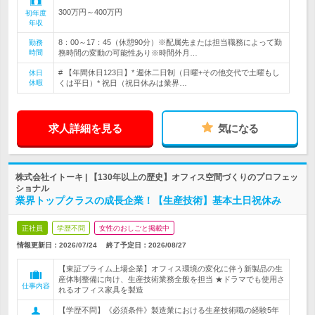
300万円～400万円
初年度
年収
8：00～17：45（休憩90分）※配属先または担当職務によって勤
勤務
時間
務時間の変動の可能性あり※時間外月…
# 【年間休日123日】* 週休二日制（日曜+その他交代で土曜もし
休日
休暇
くは平日）* 祝日（祝日休みは業界…
求人詳細を見る
気になる
株式会社イトーキ | 【130年以上の歴史】オフィス空間づくりのプロフェッ
ショナル
業界トップクラスの成長企業！【生産技術】基本土日祝休み
正社員
学歴不問
女性のおしごと掲載中
情報更新日：2026/07/24
終了予定日：
2026/08/27
【東証プライム上場企業】オフィス環境の変化に伴う新製品の生
産体制整備に向け、生産技術業務全般を担当 ★ドラマでも使用さ
仕事内容
れるオフィス家具を製造
【学歴不問】《必須条件》製造業における生産技術職の経験5年