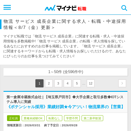
物流 サービス 成長企業に関する求人・転職・中途採用
情報＜8/7（金）更新＞
マイナビ転職では「物流 サービス 成長企業」に関連する転職・求人・中途採
用情報を多数掲載中!「物流 サービス 成長企業」の転職・求人情報を探してい
るあなたにおすすめのお仕事を掲載しています。「物流 サービス 成長企業」
に関連するキーワードからも転職・求人情報をお探しいただけるので、あなた
にぴったりのお仕事を見つけてみてください!
1～50件 (全596件中)
…
1
2
3
4
5
12
第一倉庫冷蔵株式会社 | 【埼玉県戸田市】◆大手企業と取引多数◆IOTシス
テム導入に実績
《ポテンシャル採用》業績好調★今アツい！物流業界の【営業】
正社員
業種未経験OK
転勤なし
学歴不問
第二新卒歓迎
情報更新日：2026/03/31
終了予定日：
2026/09/28