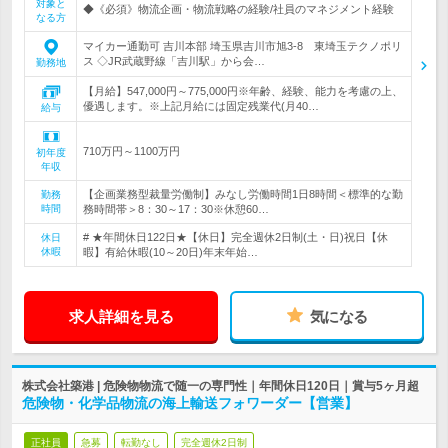
対象と
◆《必須》物流企画・物流戦略の経験/社員のマネジメント経験
なる方
マイカー通勤可 吉川本部 埼玉県吉川市旭3-8 東埼玉テクノポリ
ス ◇JR武蔵野線「吉川駅」から会…
勤務地
【月給】547,000円～775,000円※年齢、経験、能力を考慮の上、
優遇します。※上記月給には固定残業代(月40…
給与
710万円～1100万円
初年度
年収
【企画業務型裁量労働制】みなし労働時間1日8時間＜標準的な勤
勤務
時間
務時間帯＞8：30～17：30※休憩60…
# ★年間休日122日★【休日】完全週休2日制(土・日)祝日【休
休日
休暇
暇】有給休暇(10～20日)年末年始…
求人詳細を見る
気になる
株式会社築港 | 危険物物流で随一の専門性｜年間休日120日｜賞与5ヶ月超
危険物・化学品物流の海上輸送フォワーダー【営業】
正社員
急募
転勤なし
完全週休2日制