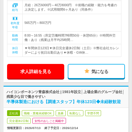
月給：26万6000円～40万8000円 ※前職の経験・能力を考慮の
上決定します。※試用期間6ヶ月あり（同条件）
給与
565万円～800万円
初年度
年収
8:00～16:55（所定労働時間7時間50分・休憩65分）※時間外労
勤務
時間
働：あり（残業は月平均25時間…
▼年間休日123日▼休日完全週休2日制（土日）※弊社会社カレン
休日
休暇
ダーにより祝日出勤日あり▼休暇・GW休…
求人詳細を見る
気になる
ハイコンポーネンツ青森株式会社 | 1981年設立│上場企業のグループ会社│
残業少な目で働きやすい
半導体製造における【調達スタッフ】年休123日◆未経験歓迎
正社員
職種・業種未経験OK
急募
転勤なし
学歴不問
完全週休2日制
女性のおしごと掲載中
情報更新日：2026/07/13
終了予定日：
2026/12/14