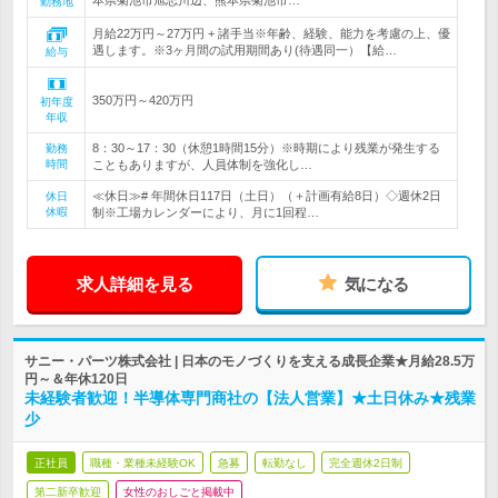
本県菊池市旭志川辺、熊本県菊池市…
勤務地
月給22万円～27万円 + 諸手当※年齢、経験、能力を考慮の上、優
遇します。※3ヶ月間の試用期間あり(待遇同一）【給…
給与
350万円～420万円
初年度
年収
8：30～17：30（休憩1時間15分）※時期により残業が発生する
勤務
時間
こともありますが、人員体制を強化し…
≪休日≫# 年間休日117日（土日）（＋計画有給8日）◇週休2日
休日
休暇
制※工場カレンダーにより、月に1回程…
求人詳細を見る
気になる
サニー・パーツ株式会社 | 日本のモノづくりを支える成長企業★月給28.5万
円～＆年休120日
未経験者歓迎！半導体専門商社の【法人営業】★土日休み★残業
少
正社員
職種・業種未経験OK
急募
転勤なし
完全週休2日制
第二新卒歓迎
女性のおしごと掲載中