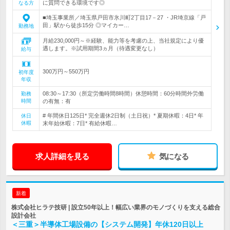
に質問できる環境です◎
なる方
■埼玉事業所／埼玉県戸田市氷川町2丁目17－27 ・JR埼京線「戸
田」駅から徒歩15分 ◎マイカー…
勤務地
月給230,000円～※経験、能力等を考慮の上、当社規定により優
遇します。※試用期間3ヵ月（待遇変更なし）
給与
300万円～550万円
初年度
年収
08:30～17:30（所定労働時間8時間）休憩時間：60分時間外労働
勤務
時間
の有無：有
# 年間休日125日* 完全週休2日制（土日祝）* 夏期休暇：4日* 年
休日
休暇
末年始休暇：7日* 有給休暇…
求人詳細を見る
気になる
新着
株式会社ヒラテ技研 | 設立50年以上！幅広い業界のモノづくりを支える総合
設計会社
＜三重＞半導体工場設備の【システム開発】年休120日以上