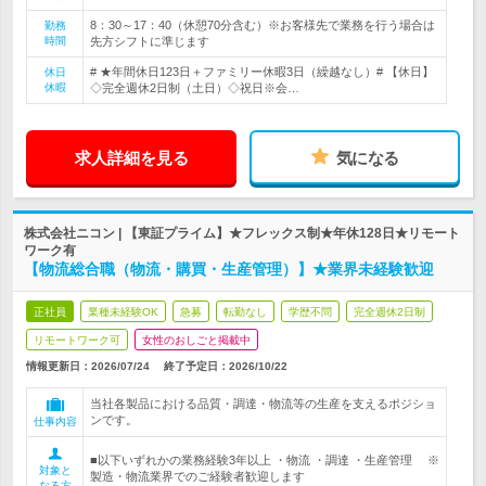
8：30～17：40（休憩70分含む）※お客様先で業務を行う場合は
勤務
時間
先方シフトに準じます
# ★年間休日123日＋ファミリー休暇3日（繰越なし）# 【休日】
休日
休暇
◇完全週休2日制（土日）◇祝日※会…
求人詳細を見る
気になる
株式会社ニコン | 【東証プライム】★フレックス制★年休128日★リモート
ワーク有
【物流総合職（物流・購買・生産管理）】★業界未経験歓迎
正社員
業種未経験OK
急募
転勤なし
学歴不問
完全週休2日制
リモートワーク可
女性のおしごと掲載中
情報更新日：2026/07/24
終了予定日：
2026/10/22
当社各製品における品質・調達・物流等の生産を支えるポジショ
ンです。
仕事内容
■以下いずれかの業務経験3年以上 ・物流 ・調達 ・生産管理 ※
対象と
製造・物流業界でのご経験者歓迎します
なる方