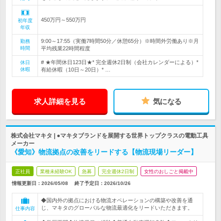
450万円～550万円
初年度
年収
9:00～17:55（実働7時間50分／休憩65分）※時間外労働あり※月
勤務
時間
平均残業22時間程度
# ★年間休日123日★* 完全週休2日制（会社カレンダーによる）*
休日
休暇
有給休暇（10日～20日）* …
求人詳細を見る
気になる
株式会社マキタ | ●マキタブランドを展開する世界トップクラスの電動工具
メーカー
《愛知》物流拠点の改善をリードする【物流現場リーダー】
正社員
業種未経験OK
急募
完全週休2日制
女性のおしごと掲載中
情報更新日：2026/05/08
終了予定日：
2026/10/26
◆国内外の拠点における物流オペレーションの構築や改善を通
じ、マキタのグローバルな物流最適化をリードいただきます。
仕事内容