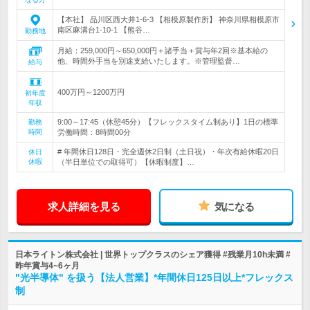
【本社】 品川区西大井1-6-3 【相模原製作所】 神奈川県相模原市
南区麻溝台1-10-1 【熊谷…
勤務地
月給：259,000円～650,000円＋諸手当＋賞与年2回※基本給の
他、時間外手当を別途支給いたします。※管理監督…
給与
400万円～1200万円
初年度
年収
9:00～17:45（休憩45分）【フレックスタイム制あり】1日の標準
勤務
時間
労働時間：8時間00分
# 年間休日128日・完全週休2日制（土日祝）・年次有給休暇20日
休日
休暇
（半日単位での取得可）【休暇制度】…
求人詳細を見る
気になる
日本ライトン株式会社 | 世界トップクラスのシェア獲得 #残業月10h未満 #
昨年賞与4~6ヶ月
"光半導体" を扱う【法人営業】*年間休日125日以上*フレックス
制