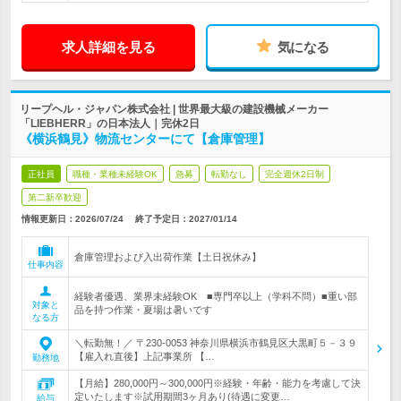
求人詳細を見る
気になる
リープヘル・ジャパン株式会社 | 世界最大級の建設機械メーカー
「LIEBHERR」の日本法人｜完休2日
《横浜鶴見》物流センターにて【倉庫管理】
正社員
職種・業種未経験OK
急募
転勤なし
完全週休2日制
第二新卒歓迎
情報更新日：2026/07/24
終了予定日：
2027/01/14
倉庫管理および入出荷作業【土日祝休み】
仕事内容
経験者優遇、業界未経験OK ■専門卒以上（学科不問）■重い部
対象と
品を持つ作業・夏場は暑いです
なる方
＼転勤無！／ 〒230-0053 神奈川県横浜市鶴見区大黒町５－３９
【雇入れ直後】上記事業所 【…
勤務地
【月給】280,000円～300,000円※経験・年齢・能力を考慮して決
定いたします※試用期間3ヶ月あり(待遇に変更…
給与