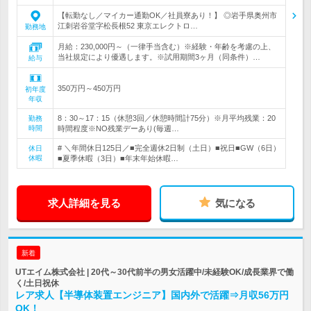
【転勤なし／マイカー通勤OK／社員寮あり！】 ◎岩手県奥州市
江刺岩谷堂字松長根52 東京エレクトロ…
勤務地
月給：230,000円～（一律手当含む）※経験・年齢を考慮の上、
当社規定により優遇します。※試用期間3ヶ月（同条件）…
給与
350万円～450万円
初年度
年収
8：30～17：15（休憩3回／休憩時間計75分）※月平均残業：20
勤務
時間
時間程度※NO残業デーあり(毎週…
# ＼年間休日125日／■完全週休2日制（土日）■祝日■GW（6日）
休日
休暇
■夏季休暇（3日）■年末年始休暇…
求人詳細を見る
気になる
新着
UTエイム株式会社 | 20代～30代前半の男女活躍中/未経験OK/成長業界で働
く/土日祝休
レア求人【半導体装置エンジニア】国内外で活躍⇒月収56万円
OK！