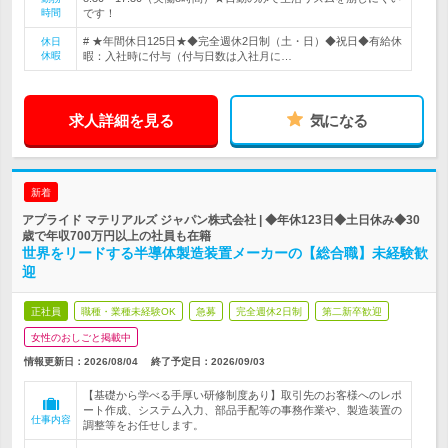
時間
です！
# ★年間休日125日★◆完全週休2日制（土・日）◆祝日◆有給休
休日
休暇
暇：入社時に付与（付与日数は入社月に…
求人詳細を見る
気になる
新着
アプライド マテリアルズ ジャパン株式会社 | ◆年休123日◆土日休み◆30
歳で年収700万円以上の社員も在籍
世界をリードする半導体製造装置メーカーの【総合職】未経験歓
迎
正社員
職種・業種未経験OK
急募
完全週休2日制
第二新卒歓迎
女性のおしごと掲載中
情報更新日：2026/08/04
終了予定日：
2026/09/03
【基礎から学べる手厚い研修制度あり】取引先のお客様へのレポ
ート作成、システム入力、部品手配等の事務作業や、製造装置の
仕事内容
調整等をお任せします。