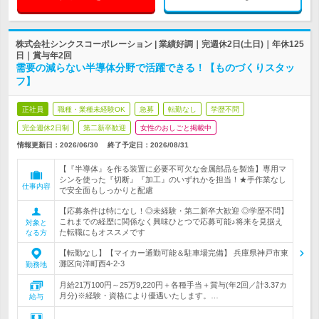
株式会社シンクスコーポレーション | 業績好調｜完週休2日(土日)｜年休125
日｜賞与年2回
需要の減らない半導体分野で活躍できる！【ものづくりスタッ
フ】
正社員
職種・業種未経験OK
急募
転勤なし
学歴不問
完全週休2日制
第二新卒歓迎
女性のおしごと掲載中
情報更新日：2026/06/30
終了予定日：
2026/08/31
【『半導体』を作る装置に必要不可欠な金属部品を製造】専用マ
シンを使った『切断』『加工』のいずれかを担当！★手作業なし
仕事内容
で安全面もしっかりと配慮
【応募条件は特になし！◎未経験・第二新卒大歓迎 ◎学歴不問】
これまでの経歴に関係なく興味ひとつで応募可能♪将来を見据え
対象と
た転職にもオススメです
なる方
【転勤なし】【マイカー通勤可能＆駐車場完備】 兵庫県神戸市東
灘区向洋町西4-2-3
勤務地
月給21万100円～25万9,220円＋各種手当＋賞与(年2回／計3.37カ
月分)※経験・資格により優遇いたします。…
給与