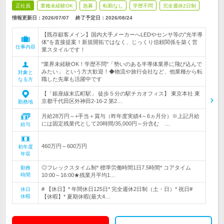
正社員
業種未経験OK
急募
転勤なし
学歴不問
完全週休2日制
情報更新日：2026/07/07
終了予定日：
2026/08/24
【既存顧客メイン】国内大手メーカーへLEDやセンサ等の"光半導
体"を直接提案！新規開拓ではなく、じっくり信頼関係を築く営
仕事内容
業スタイルです！
"業界未経験OK！学歴不問"「勢いのある半導体業界に飛び込んで
みたい」 という方大歓迎！◆物流や旅行会社など、他業種から転
対象と
職した先輩も活躍中です
なる方
【「銀座線末広町駅」 徒歩５分の駅チカオフィス】 東京本社 東
京都千代田区外神田2-16-2 第2…
勤務地
月給28万円～+手当＋賞与（昨年度実績4～6ヵ月分）※上記月給
には固定残業代として20時間/35,000円～分含む …
給与
460万円～600万円
初年度
年収
◎フレックスタイム制* 標準労働時間1日7.5時間* コアタイム
勤務
時間
10:00～16:00★残業月平均1…
# 【休日】* 年間休日125日* 完全週休2日制（土・日）* 祝日#
休日
休暇
【休暇】* 夏期休暇(最大4…