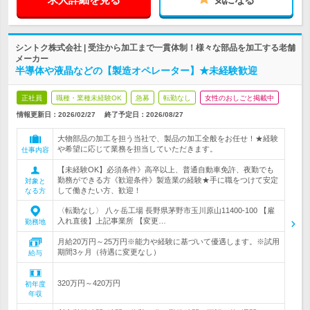
シントク株式会社 | 受注から加工まで一貫体制！様々な部品を加工する老舗
メーカー
半導体や液晶などの【製造オペレーター】★未経験歓迎
正社員
職種・業種未経験OK
急募
転勤なし
女性のおしごと掲載中
情報更新日：2026/02/27
終了予定日：
2026/08/27
大物部品の加工を担う当社で、製品の加工全般をお任せ！★経験
や希望に応じて業務を担当していただきます。
仕事内容
【未経験OK】必須条件》高卒以上、普通自動車免許、夜勤でも
勤務ができる方《歓迎条件》製造業の経験★手に職をつけて安定
対象と
して働きたい方、歓迎！
なる方
〈転勤なし〉 八ヶ岳工場 長野県茅野市玉川原山11400-100 【雇
入れ直後】上記事業所 【変更…
勤務地
月給20万円～25万円※能力や経験に基づいて優遇します。※試用
期間3ヶ月（待遇に変更なし）
給与
320万円～420万円
初年度
年収