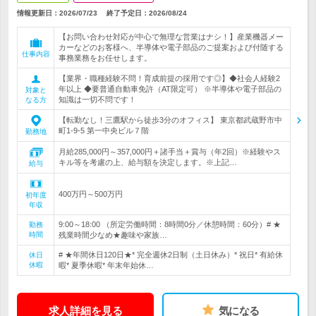
情報更新日：2026/07/23
終了予定日：
2026/08/24
【お問い合わせ対応が中心で無理な営業はナシ！】産業機器メー
カーなどのお客様へ、半導体や電子部品のご提案および付随する
仕事内容
事務業務をお任せします。
【業界・職種経験不問！育成前提の採用です◎】◆社会人経験2
年以上 ◆要普通自動車免許（AT限定可） ※半導体や電子部品の
対象と
知識は一切不問です！
なる方
【転勤なし！三鷹駅から徒歩3分のオフィス】 東京都武蔵野市中
町1-9-5 第一中央ビル７階
勤務地
月給285,000円～357,000円＋諸手当＋賞与（年2回）※経験やス
キル等を考慮の上、給与額を決定します。※上記…
給与
400万円～500万円
初年度
年収
9:00～18:00 （所定労働時間：8時間0分／休憩時間：60分）# ★
勤務
時間
残業時間少なめ★趣味や家族…
# ★年間休日120日★* 完全週休2日制（土日休み）* 祝日* 有給休
休日
休暇
暇* 夏季休暇* 年末年始休…
求人詳細を見る
気になる