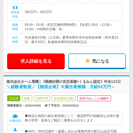
380万円～450万円
初年度
年収
09:00～18:00（所定労働時間8時間）【休憩】60分（12:00～
勤務
時間
13:00）※時間外労働：有…
完全週休2日制（土日祝）夏季休暇年末年始有給休暇（初年度15
休日
休暇
日・最大20日）私傷病休暇特別休暇創立記…
求人詳細を見る
気になる
株式会社オーム電機 | 《業績好調の安定基盤×くるみん認定》年休122日
＼経験者歓迎／【物流企画】※責任者候補 月給54万円～
正社員
急募
学歴不問
完全週休2日制
女性のおしごと掲載中
情報更新日：2026/04/06
終了予定日：
2026/09/24
◆物流企画部の責任者候補として、物流部門の戦略的な企画や業
務の管理・改善など幅広く業務をお任せします。
仕事内容
◆40代～50代活躍中！裁量に合わせ業務内容や配分は設定可能