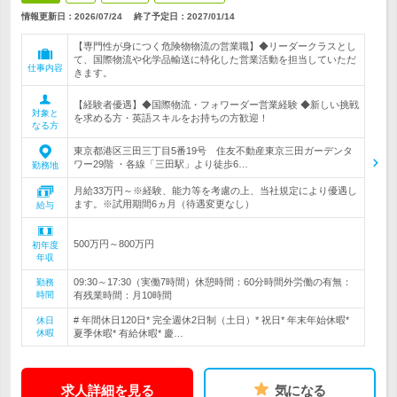
情報更新日：2026/07/24
終了予定日：
2027/01/14
【専門性が身につく危険物物流の営業職】◆リーダークラスとし
て、国際物流や化学品輸送に特化した営業活動を担当していただ
仕事内容
きます。
【経験者優遇】◆国際物流・フォワーダー営業経験 ◆新しい挑戦
対象と
を求める方・英語スキルをお持ちの方歓迎！
なる方
東京都港区三田三丁目5番19号 住友不動産東京三田ガーデンタ
ワー29階 ・各線「三田駅」より徒歩6…
勤務地
月給33万円～※経験、能力等を考慮の上、当社規定により優遇し
ます。※試用期間6ヵ月（待遇変更なし）
給与
500万円～800万円
初年度
年収
09:30～17:30（実働7時間）休憩時間：60分時間外労働の有無：
勤務
時間
有残業時間：月10時間
# 年間休日120日* 完全週休2日制（土日）* 祝日* 年末年始休暇*
休日
休暇
夏季休暇* 有給休暇* 慶…
求人詳細を見る
気になる