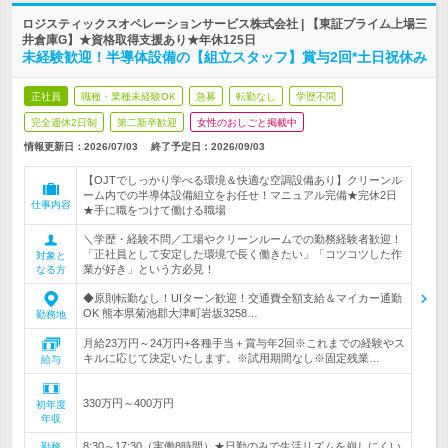
ロジスティックスオペレーションサービス株式会社 | 【東証プライム上場三
井倉庫G】★資格取得支援あり★年休125日
未経験歓迎！半導体設備の【組立スタッフ】賞与2回*土日祝休み
正社員
職種・業種未経験OK
急募
転勤なし
学歴不問
完全週休2日制
第二新卒歓迎
女性のおしごと掲載中
情報更新日：2026/07/03
終了予定日：
2026/09/03
【OJTでしっかり学べる環境＆快適な空調設備あり】クリーンル
ーム内での半導体設備組立をお任せ！マニュアル完備★完休2日
仕事内容
★手に職をつけて働ける職場
＼学歴・経験不問／工場やクリーンルームでの勤務経験者歓迎！
「正社員として安定した環境で長く働きたい」「コツコツした作
対象と
業が好き」という方必見！
なる方
◆原則転勤なし！UIターン歓迎！交通費全額支給＆マイカー通勤
OK 熊本県菊池郡大津町岩坂3258…
勤務地
月給23万円～24万円+各種手当＋賞与年2回※これまでの経験やス
キルに応じて決定いたします。※試用期間なし※固定残業…
給与
330万円～400万円
初年度
年収
8:30～17:30（実働8時間）★日勤のみで生活リズムを崩しにくい
勤務