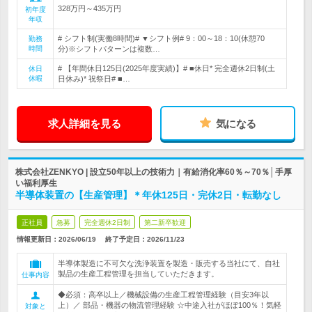
328万円～435万円
初年度
年収
# シフト制(実働8時間)# ▼シフト例# 9：00～18：10(休憩70
勤務
時間
分)※シフトパターンは複数…
# 【年間休日125日(2025年度実績)】# ■休日* 完全週休2日制(土
休日
休暇
日休み)* 祝祭日# ■…
求人詳細を見る
気になる
株式会社ZENKYO | 設立50年以上の技術力｜有給消化率60％～70％│手厚
い福利厚生
半導体装置の【生産管理】＊年休125日・完休2日・転勤なし
正社員
急募
完全週休2日制
第二新卒歓迎
情報更新日：2026/06/19
終了予定日：
2026/11/23
半導体製造に不可欠な洗浄装置を製造・販売する当社にて、自社
製品の生産工程管理を担当していただきます。
仕事内容
◆必須：高卒以上／機械設備の生産工程管理経験（目安3年以
上）／ 部品・機器の物流管理経験 ☆中途入社がほぼ100％！気軽
対象と