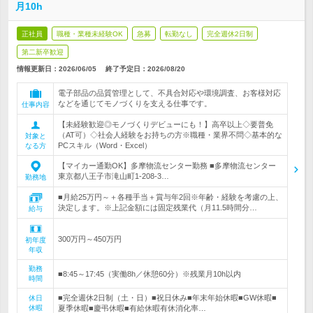
月10h
正社員
職種・業種未経験OK
急募
転勤なし
完全週休2日制
第二新卒歓迎
情報更新日：2026/06/05
終了予定日：
2026/08/20
電子部品の品質管理として、不具合対応や環境調査、お客様対応
などを通じてモノづくりを支える仕事です。
仕事内容
【未経験歓迎◎モノづくりデビューにも！】高卒以上◇要普免
（AT可）◇社会人経験をお持ちの方※職種・業界不問◇基本的な
対象と
PCスキル（Word・Excel）
なる方
【マイカー通勤OK】多摩物流センター勤務 ■多摩物流センター
東京都八王子市滝山町1-208-3…
勤務地
■月給25万円～＋各種手当＋賞与年2回※年齢・経験を考慮の上、
決定します。※上記金額には固定残業代（月11.5時間分…
給与
300万円～450万円
初年度
年収
勤務
■8:45～17:45（実働8h／休憩60分）※残業月10h以内
時間
■完全週休2日制（土・日）■祝日休み■年末年始休暇■GW休暇■
休日
休暇
夏季休暇■慶弔休暇■有給休暇有休消化率…