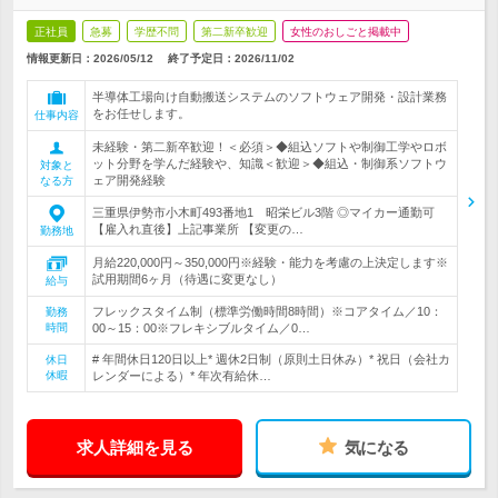
正社員
急募
学歴不問
第二新卒歓迎
女性のおしごと掲載中
情報更新日：2026/05/12
終了予定日：
2026/11/02
半導体工場向け自動搬送システムのソフトウェア開発・設計業務
をお任せします。
仕事内容
未経験・第二新卒歓迎！＜必須＞◆組込ソフトや制御工学やロボ
ット分野を学んだ経験や、知識＜歓迎＞◆組込・制御系ソフトウ
対象と
ェア開発経験
なる方
三重県伊勢市小木町493番地1 昭栄ビル3階 ◎マイカー通勤可
【雇入れ直後】上記事業所 【変更の…
勤務地
月給220,000円～350,000円※経験・能力を考慮の上決定します※
試用期間6ヶ月（待遇に変更なし）
給与
フレックスタイム制（標準労働時間8時間）※コアタイム／10：
勤務
時間
00～15：00※フレキシブルタイム／0…
# 年間休日120日以上* 週休2日制（原則土日休み）* 祝日（会社カ
休日
休暇
レンダーによる）* 年次有給休…
求人詳細を見る
気になる