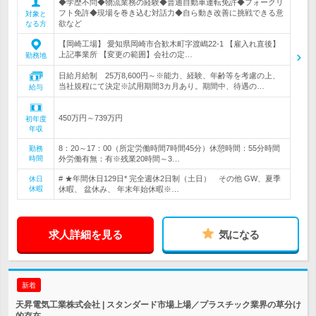
◆学歴不問◆物流業務の経験◆普通自動車運転免許◆フォークリ
フト免許◆現場を巻き込む対話力◆自ら動き改善に挑戦できる意
対象と
欲など
なる方
【岡崎工場】 愛知県岡崎市合歓木町字渡嶋22-1 【雇入れ直後】
上記事業所 【変更の範囲】会社の定…
勤務地
日給月給制 25万8,600円～※能力、経験、年齢等を考慮の上、
当社規程にて決定※試用期間3カ月あり。期間中、待遇の…
給与
450万円～739万円
初年度
年収
8：20～17：00（所定労働時間7時間45分）休憩時間：55分時間
勤務
時間
外労働有無：有※残業20時間～3…
# ★年間休日129日* 完全週休2日制（土日） その他 GW、夏季
休日
休暇
休暇、 盆休み、 年末年始休暇※…
求人詳細を見る
気になる
新着
天昇電気工業株式会社 | スタンダード市場上場／プラスチック業界の草分け