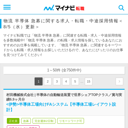
物流 半導体 急募に関する求人・転職・中途採用情報＜
8/5（水）更新＞
マイナビ転職では「物流 半導体 急募」に関連する転職・求人・中途採用情報
を多数掲載中!「物流 半導体 急募」の転職・求人情報を探しているあなたにお
すすめのお仕事を掲載しています。「物流 半導体 急募」に関連するキーワー
ドからも転職・求人情報をお探しいただけるので、あなたにぴったりのお仕事
を見つけてみてください!
1～50件 (全750件中)
…
1
2
3
4
5
15
村田機械株式会社 | 半導体の自動輸送装置で世界シェアTOPクラス／賞与実
績6.9ヶ月分
<伊勢>半導体工場向けFAシステム【半導体工場レイアウト設
計】
正社員
急募
完全週休2日制
リモートワーク可