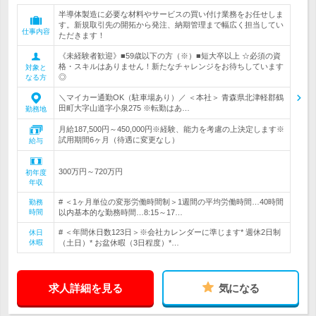
半導体製造に必要な材料やサービスの買い付け業務をお任せしま
す。新規取引先の開拓から発注、納期管理まで幅広く担当してい
仕事内容
ただきます！
《未経験者歓迎》■59歳以下の方（※）■短大卒以上 ☆必須の資
格・スキルはありません！新たなチャレンジをお待ちしています
対象と
◎
なる方
＼マイカー通勤OK（駐車場あり）／ ＜本社＞ 青森県北津軽郡鶴
田町大字山道字小泉275 ※転勤はあ…
勤務地
月給187,500円～450,000円※経験、能力を考慮の上決定します※
試用期間6ヶ月（待遇に変更なし）
給与
300万円～720万円
初年度
年収
# ＜1ヶ月単位の変形労働時間制＞1週間の平均労働時間…40時間
勤務
時間
以内基本的な勤務時間…8:15～17…
# ＜年間休日数123日＞※会社カレンダーに準じます* 週休2日制
休日
休暇
（土日）* お盆休暇（3日程度）*…
求人詳細を見る
気になる