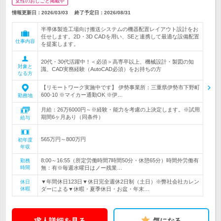
女性のおしごと掲載中
情報更新日：2026/03/03
終了予定日：
2026/08/31
半導体製造工場向け搬送システムの機器配置レイアウト設計をお
任せします。2D・3D CADを用い、SEと連携して最適な設備配置
仕事内容
を提案します。
20代・30代活躍中！＜必須＞高専卒以上、機械設計・製図の知
対象と
識、CAD実務経験（AutoCAD必須）をお持ちの方
なる方
【リモートワーク実施中です】 伊勢事業所：三重県伊勢市下野町
600-10 ※マイカー通勤OK ※伊…
勤務地
月給：26万6000円～※経験・能力を考慮の上決定します。※試用
期間6ヶ月あり（同条件）
給与
565万円～800万円
初年度
年収
8:00～16:55（所定労働時間7時間50分・休憩65分）時間外労働有
勤務
時間
無：有※毎週水曜日はノー残業…
▼年間休日123日▼休日完全週休2日制（土日）※弊社会社カレン
休日
休暇
ダーによる▼休暇・夏季休日・お盆・年末…
求人詳細を見る
気になる