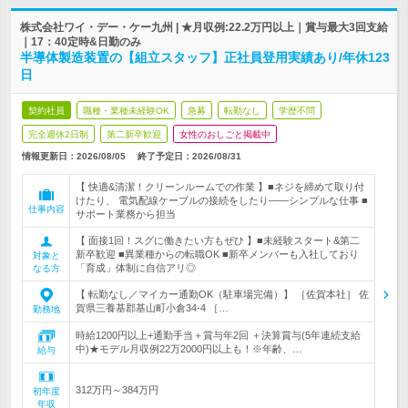
株式会社ワイ・デー・ケー九州 | ★月収例:22.2万円以上｜賞与最大3回支給
｜17：40定時&日勤のみ
半導体製造装置の【組立スタッフ】正社員登用実績あり/年休123
日
契約社員
職種・業種未経験OK
急募
転勤なし
学歴不問
完全週休2日制
第二新卒歓迎
女性のおしごと掲載中
情報更新日：2026/08/05
終了予定日：
2026/08/31
【 快適&清潔！クリーンルームでの作業 】■ネジを締めて取り付
けたり、 電気配線ケーブルの接続をしたり――シンプルな仕事 ■
仕事内容
サポート業務から担当
【 面接1回！スグに働きたい方もぜひ 】■未経験スタート&第二
新卒歓迎 ■異業種からの転職OK ■新卒メンバーも入社しており
対象と
「育成」体制に自信アリ◎
なる方
【 転勤なし／マイカー通勤OK（駐車場完備）】 ［佐賀本社］ 佐
賀県三養基郡基山町小倉34-4 ［…
勤務地
時給1200円以上+通勤手当＋賞与年2回 ＋決算賞与(5年連続支給
中)★モデル月収例22万2000円以上も！※年齢、…
給与
312万円～384万円
初年度
年収