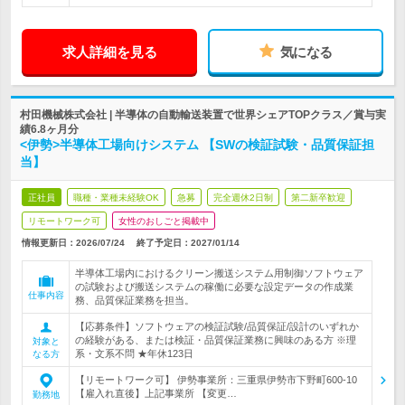
求人詳細を見る
気になる
村田機械株式会社 | 半導体の自動輸送装置で世界シェアTOPクラス／賞与実
績6.8ヶ月分
<伊勢>半導体工場向けシステム 【SWの検証試験・品質保証担
当】
正社員
職種・業種未経験OK
急募
完全週休2日制
第二新卒歓迎
リモートワーク可
女性のおしごと掲載中
情報更新日：2026/07/24
終了予定日：
2027/01/14
半導体工場内におけるクリーン搬送システム用制御ソフトウェア
の試験および搬送システムの稼働に必要な設定データの作成業
仕事内容
務、品質保証業務を担当。
【応募条件】ソフトウェアの検証試験/品質保証/設計のいずれか
の経験がある、または検証・品質保証業務に興味のある方 ※理
対象と
系・文系不問 ★年休123日
なる方
【リモートワーク可】 伊勢事業所：三重県伊勢市下野町600-10
【雇入れ直後】上記事業所 【変更…
勤務地