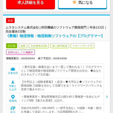
求人詳細を見る
気になる
新着
ムラタシステム株式会社 | 村田機械のソフトウェア開発部門｜年休123日｜
完全週休2日制
《豊橋》物流情報・物流制御ソフトウェアの【プログラマー】
正社員
急募
完全週休2日制
第二新卒歓迎
リモートワーク可
女性のおしごと掲載中
情報更新日：2026/06/04
終了予定日：
2026/10/08
《 要件定義～稼働立会いまで一貫して携われる！》プログラマー
として物流情報や物流制御ソフトウェア開発をお任せ。◆あなた
仕事内容
のスキルアップを応援♪
【大卒以上｜経験者募集】＜必須＞◆大卒以上◆ソフトウェアの
開発経験 ◎経験を活かして活躍できる！ライフワークバランスも
対象と
充実で働きやすい♪
なる方
＜豊橋事業所＞ 愛知県豊橋市広小路3-45-2 豊橋第一生命ビルデ
ィング6階 【雇入れ直後】上記の…
勤務地
月給276,000円～336.000円（一律手当含む）※経験・年齢・能力
を考慮して決定いたします。※試用期間6カ月（…
給与