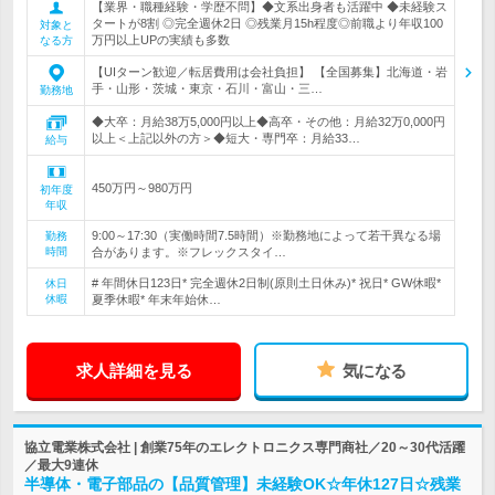
【業界・職種経験・学歴不問】◆文系出身者も活躍中 ◆未経験ス
タートが8割 ◎完全週休2日 ◎残業月15h程度◎前職より年収100
対象と
万円以上UPの実績も多数
なる方
【UIターン歓迎／転居費用は会社負担】 【全国募集】北海道・岩
手・山形・茨城・東京・石川・富山・三…
勤務地
◆大卒：月給38万5,000円以上◆高卒・その他：月給32万0,000円
以上＜上記以外の方＞◆短大・専門卒：月給33…
給与
450万円～980万円
初年度
年収
9:00～17:30（実働時間7.5時間）※勤務地によって若干異なる場
勤務
時間
合があります。※フレックスタイ…
# 年間休日123日* 完全週休2日制(原則土日休み)* 祝日* GW休暇*
休日
休暇
夏季休暇* 年末年始休…
求人詳細を見る
気になる
協立電業株式会社 | 創業75年のエレクトロニクス専門商社／20～30代活躍
／最大9連休
半導体・電子部品の【品質管理】未経験OK☆年休127日☆残業