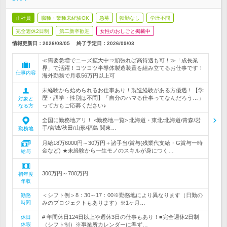
正社員
職種・業種未経験OK
急募
転勤なし
学歴不問
完全週休2日制
第二新卒歓迎
女性のおしごと掲載中
情報更新日：2026/08/05
終了予定日：
2026/09/03
≪需要急増でニーズ拡大中⇒頑張れば高待遇も可！≫「成長業
界」で活躍！コツコツ半導体製造装置を組み立てるお仕事です！
仕事内容
海外勤務で月収56万円以上可
未経験から始められるお仕事あり！製造経験がある方優遇！【学
歴・語学・性別は不問】「自分のハマる仕事ってなんだろう…」
対象と
って方もご応募ください♪
なる方
全国に勤務地アリ！ <勤務地一覧> 北海道・東北:北海道/青森/岩
手/宮城/秋田/山形/福島 関東…
勤務地
月給18万6000円～30万円＋諸手当/賞与(残業代支給・G賞与一時
金など) ★未経験から一生モノのスキルが身につく…
給与
300万円～700万円
初年度
年収
＜シフト例＞8：30～17：00※勤務地により異なります（日勤の
勤務
時間
みのプロジェクトもあります）※1ヶ月…
# 年間休日124日以上や週休3日の仕事もあり！■完全週休2日制
休日
休暇
（シフト制）※事業所カレンダーに準ず…