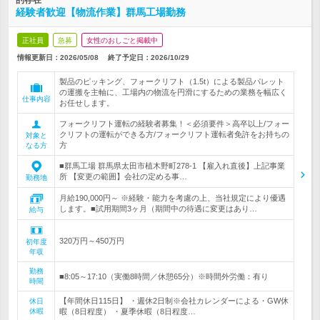
的存在
経験者歓迎【物流作業】群馬工場勤務
正社員
急募
女性のおしごと掲載中
情報更新日：2026/05/08
終了予定日：
2026/10/29
製品のピッキング、フォークリフト（1.5t）による製品パレット
の運搬を主軸に、工場内の物流を円滑にするための業務を幅広く
仕事内容
お任せします。
フォークリフト運転の経験者募集！＜必須要件＞高卒以上/フォー
クリフトの運転ができる方/フォークリフト運転者免許をお持ちの
対象と
方
なる方
■群馬工場 群馬県太田市植木野町278-1 【雇入れ直後】上記事業
所 【変更の範囲】会社の定める事…
勤務地
月給190,000円～ ※経験・能力を考慮の上、当社規定により優遇
します。■試用期間3ヶ月（期間中の待遇に変更はあり…
給与
320万円～450万円
初年度
年収
勤務
■8:05～17:10（実働8時間／休憩65分）※時間外労働：有り
時間
【年間休日115日】 ・週休2日制※会社カレンダーによる・GW休
休日
休暇
暇（8日程度） ・夏季休暇（8日程度…