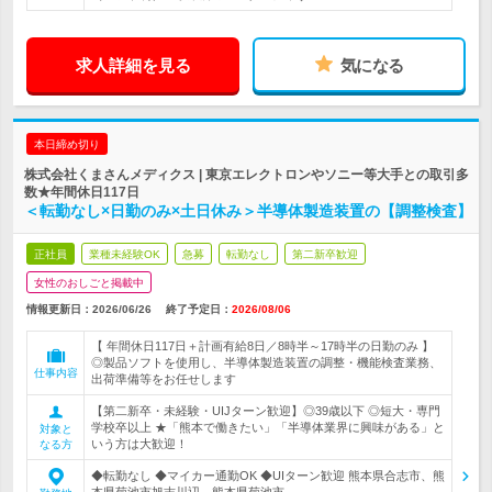
求人詳細を見る
気になる
本日締め切り
株式会社くまさんメディクス | 東京エレクトロンやソニー等大手との取引多
数★年間休日117日
＜転勤なし×日勤のみ×土日休み＞半導体製造装置の【調整検査】
正社員
業種未経験OK
急募
転勤なし
第二新卒歓迎
女性のおしごと掲載中
情報更新日：2026/06/26
終了予定日：
2026/08/06
【 年間休日117日＋計画有給8日／8時半～17時半の日勤のみ 】
◎製品ソフトを使用し、半導体製造装置の調整・機能検査業務、
仕事内容
出荷準備等をお任せします
【第二新卒・未経験・UIJターン歓迎】◎39歳以下 ◎短大・専門
学校卒以上 ★「熊本で働きたい」「半導体業界に興味がある」と
対象と
いう方は大歓迎！
なる方
◆転勤なし ◆マイカー通勤OK ◆UIターン歓迎 熊本県合志市、熊