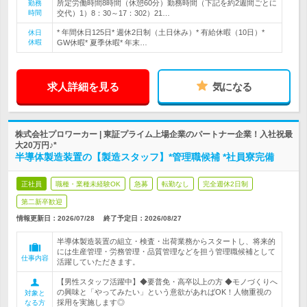
所定労働時間8時間（休憩60分）勤務時間（下記を約2週間ごとに
勤務
時間
交代）1）8：30～17：302）21…
* 年間休日125日* 週休2日制（土日休み）* 有給休暇（10日）*
休日
休暇
GW休暇* 夏季休暇* 年末…
求人詳細を見る
気になる
株式会社プロワーカー | 東証プライム上場企業のパートナー企業！入社祝最
大20万円♪*
半導体製造装置の【製造スタッフ】*管理職候補 *社員寮完備
正社員
職種・業種未経験OK
急募
転勤なし
完全週休2日制
第二新卒歓迎
情報更新日：2026/07/28
終了予定日：
2026/08/27
半導体製造装置の組立・検査・出荷業務からスタートし、将来的
には生産管理・労務管理・品質管理などを担う管理職候補として
仕事内容
活躍していただきます。
【男性スタッフ活躍中】◆要普免・高卒以上の方 ◆モノづくりへ
の興味と「やってみたい」という意欲があればOK！人物重視の
対象と
採用を実施します◎
なる方