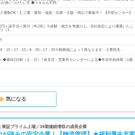
ルが身につけたい方 ◆スキルも不問
ク通勤OK！】三重・愛知・滋賀・兵庫・大阪・岡山で募集中！ 【中部センター】
6万円＋諸手当＋賞与（年2回）※経験・能力を考慮の上、当社規定により優遇いたし
り（3…
円
0／8：15～17：15／8：30～17：30※勤務地によって異なります。※豊田支…
日＞◆週休2日制（土・日）└各支店・営業所カレンダーによる◆年末年始休暇（1週
気になる
| 東証プライム上場／39期連続増収の成長企業
力が強みの安定企業！【物流管理】★福利厚生充実