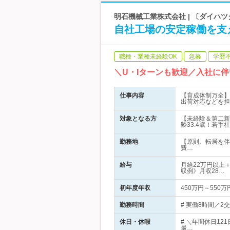
明石機械工業株式会社 | 〔ダイハ
自社工場の安定稼働を支
職種・業種未経験OK
急募
学歴
＼U・Iターンも歓迎／入社に
仕事内容
【育成体制万全】
出荷対応などを担
対象となる方
【未経験＆第二新
齢33.4歳！若手
勤務地
【原則、転居を伴
費…
給与
月給22万円以上＋
収例》月収28…
初年度年収
450万円～550万
勤務時間
# 実働8時間／2交
休日・休暇
# ＼年間休日12
最…