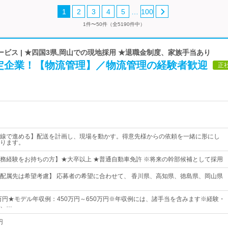
…
1
2
3
4
5
100
1件〜50件（全5190件中）
ビス | ★四国3県,岡山での現地採用 ★退職金制度、家族手当あり
定企業！【物流管理】／物流管理の経験者歓迎
正
線で進める】配送を計画し、現場を動かす。得意先様からの依頼を一緒に形にし
ります。
務経験をお持ちの方】★大卒以上 ★普通自動車免許 ※将来の幹部候補として採用
配属先は希望考慮】 応募者の希望に合わせて、 香川県、高知県、徳島県、岡山県
3万円★モデル年収例：450万円～650万円※年収例には、諸手当を含みます※経験・
、…
円