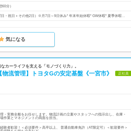
休憩60分）
曜日・祝日＋その他2日）※月7日～9日休み* 年末年始休暇* GW休暇* 夏季休暇…
気になる
 快適なカーライフを支える「モノづくり力」。
【物流管理】トヨタGの安定基盤《一宮市》
正社員
理・実務全般をお任せします。物流計画の立案やスタッフへの指示出し、在庫・
場作業とマネジメントの両面を担当。
経験者歓迎！＜必須要件＞高卒以上、 普通自動車免許（AT限定可）＜歓迎要件＞