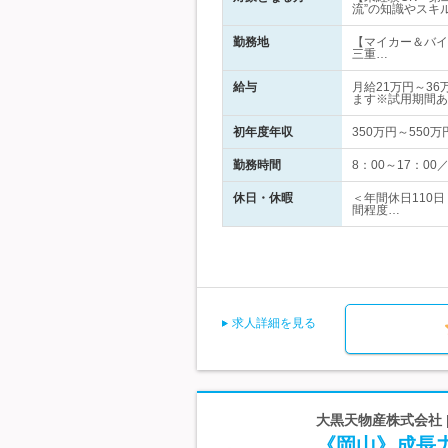
流”の知識やスキ
勤務地
【マイカー＆バイ
三重…
給与
月給21万円～3
ます※試用期間あ
初年度年収
350万円～550万
勤務時間
8：00～17：0
休日・休暇
＜年間休日110
間程度…
求人詳細を見る
大黒天物産株式会社 
《岡山》成長