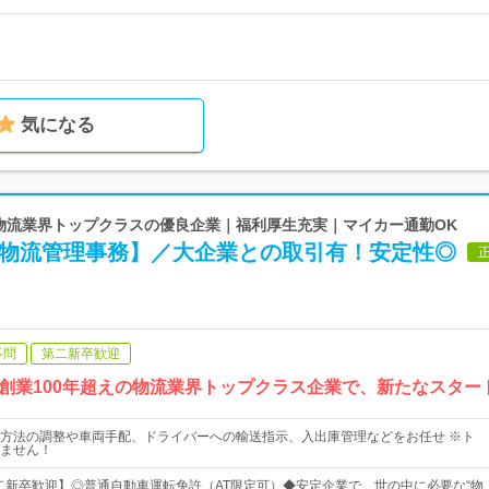
気になる
 物流業界トップクラスの優良企業｜福利厚生充実｜マイカー通勤OK
【物流管理事務】／大企業との取引有！安定性◎
不問
第二新卒歓迎
創業100年超えの物流業界トップクラス企業で、新たなスター
方法の調整や車両手配、ドライバーへの輸送指示、入出庫管理などをお任せ ※ト
ません！
二新卒歓迎】◎普通自動車運転免許（AT限定可）◆安定企業で、世の中に必要な“物