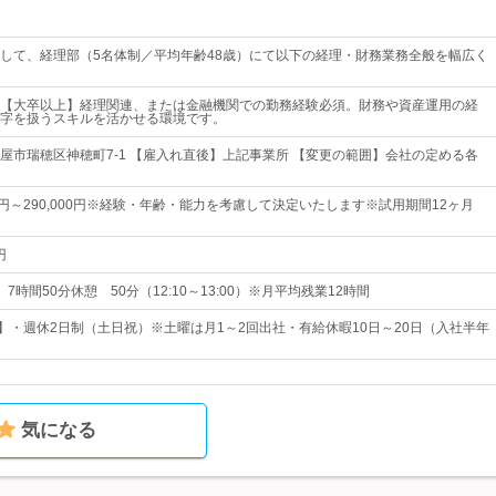
して、経理部（5名体制／平均年齢48歳）にて以下の経理・財務業務全般を幅広く
【大卒以上】経理関連、または金融機関での勤務経験必須。財務や資産運用の経
字を扱うスキルを活かせる環境です。
屋市瑞穂区神穂町7-1 【雇入れ直後】上記事業所 【変更の範囲】会社の定める各
00円～290,000円※経験・年齢・能力を考慮して決定いたします※試用期間12ヶ月
円
実働 7時間50分休憩 50分（12:10～13:00）※月平均残業12時間
日】・週休2日制（土日祝）※土曜は月1～2回出社・有給休暇10日～20日（入社半年
気になる