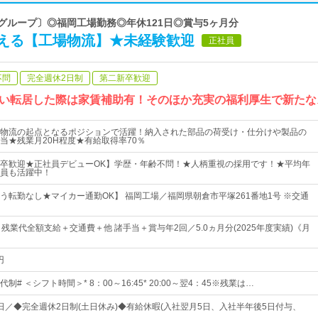
ツグループ〕◎福岡工場勤務◎年休121日◎賞与5ヶ月分
える【工場物流】★未経験歓迎
正社員
不問
完全週休2日制
第二新卒歓迎
伴い転居した際は家賃補助有！そのほか充実の福利厚生で新た
物流の起点となるポジションで活躍！納入された部品の荷受け・仕分けや製品の
当★残業月20H程度★有給取得率70％
卒歓迎★正社員デビューOK】学歴・年齢不問！★人柄重視の採用です！★平均年
社員も活躍中！
う転勤なし★マイカー通勤OK】 福岡工場／福岡県朝倉市平塚261番地1号 ※交通
残業代全額支給＋交通費＋他 諸手当＋賞与年2回／5.0ヵ月分(2025年度実績)《月
円
代制# ＜シフト時間＞* 8：00～16:45* 20:00～翌4：45※残業は…
1日／◆完全週休2日制(土日休み)◆有給休暇(入社翌月5日、入社半年後5日付与、