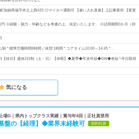
長経験をお持ちの方など
町加納馬場字井之上西425 ◎マイカー通勤可 【雇い入れ直後】上記事業所 【変更
0万円 ※経験・能力・年齢などを考慮の上、決定いたします。 ※試用期間3か月（待
円
 * 標準労働時間8時間／休憩:1時間 * コアタイム10:00～14:45 *…
21日【休日】週休2日制（土・日）【休暇】◆夏季◆年末年始◆GW◆有給└半日取得
気になる
ム上場G｜県内トップクラス実績｜賞与年4回｜正社員登用
基盤の【経理】◆業界未経験可
契約社員