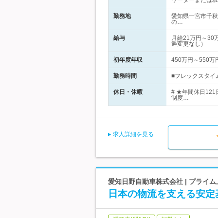
リーダーまたは班
勤務地
愛知県一宮市千秋
の…
給与
月給21万円～3
遇変更なし）
初年度年収
450万円～550万
勤務時間
■フレックスタイム制
休日・休暇
# ★年間休日1
制度…
求人詳細を見る
愛知日野自動車株式会社 | プライ
日本の物流を支える安定