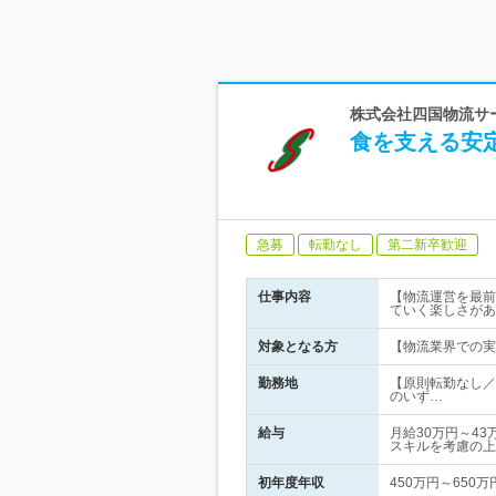
株式会社四国物流サー
食を支える安
急募
転勤なし
第二新卒歓迎
仕事内容
【物流運営を最前
ていく楽しさがあ
対象となる方
【物流業界での実
勤務地
【原則転勤なし／
のいず…
給与
月給30万円～4
スキルを考慮の上
初年度年収
450万円～650万