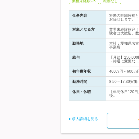
業種未経験OK
転勤なし
仕事内容
将来の幹部候補と
お任せします。
対象となる方
業界未経験歓迎！
験者は大歓迎。数
勤務地
本社：愛知県名古
事業所
給与
【月給】250,0
（待遇に変更な…
初年度年収
400万円～600万
勤務時間
8:50～17:30
休日・休暇
【年間休日120
後…
求人詳細を見る