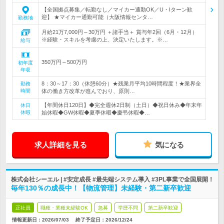
【全国拠点募集／転勤なし／マイカー通勤OK／U・Iターン歓
迎】 ★マイカー通勤可能（大阪情報センタ…
勤務地
月給21万7,000円～30万円 ＋諸手当＋ 賞与年2回（6月・12月）
※経験・スキルを考慮の上、決定いたします。※…
給与
350万円～500万円
初年度
年収
8：30～17：30（休憩60分）★残業月平均10時間程度！★業界全
勤務
時間
体の働き方改革が進んでおり、原則…
【年間休日120日】◆完全週休2日制（土日）◆祝日休み◆年末年
休日
休暇
始休暇◆GW休暇◆夏季休暇◆慶弔休暇◆…
求人詳細を見る
気になる
株式会社シーエル | #安定成長 #最先端システム導入 #3PL事業で全国展開！
毎年130％の成長中！【物流管理】未経験・第二新卒歓迎
正社員
職種・業種未経験OK
急募
学歴不問
第二新卒歓迎
情報更新日：2026/07/03
終了予定日：
2026/12/24