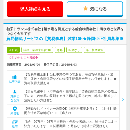
求人詳細を見る
気になる
柏栄トランス株式会社 | 清水港を拠点とする総合物流会社｜清水港と世界を
つなぐ会社です
貿易物流サービスの【貿易事務】残業10h★静岡※正社員募集※
正社員
職種・業種未経験OK
急募
転勤なし
第二新卒歓迎
女性のおしごと掲載中
情報更新日：2026/03/06
終了予定日：
2026/09/03
【貿易事務全般】当社事業の中心である、海運貨物取扱い・通
関・運送・倉庫保管などの物流手配業務全般をお任せします。★
仕事内容
資格取得支援あり
【男女活躍中】《応募条件》高卒以上／普通自動車免許／40歳以
下の方（若年層の長期キャリア形成を図るため）地域に根差して
対象と
活躍したい方はぜひ
なる方
【転勤なし／マイカー通勤OK（無料駐車場あり）】 【本社】 静
岡市清水区築地町12-11 【雇入れ…
勤務地
月給：20万円～26万円※経験・年齢を考慮の上、弊社規定により
決定いたします。※試用期間6ヶ月あり（待遇に変更はあり…
給与