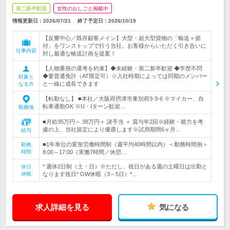
第二新卒歓迎
女性のおしごと掲載中
情報更新日：2026/07/21
終了予定日：
2026/10/19
【反響中心／既存顧客メイン】大型・超大型貨物の「輸送＋据
付」をワンストップで行う当社。お客様からいただく引き合いに
仕事内容
対し最適な輸送計画を提案！
【人物重視の選考を約束】◆未経験・第二新卒歓迎 ◆学歴不問
◆要普通免許（AT限定可）☆入社時期によっては同期のメンバー
対象と
と一緒に成長できます
なる方
【転勤なし】 ■本社／大阪府摂津市東別府3-3-6 ※マイカー、自
転車通勤OK ※U・Iターン歓迎…
勤務地
■月給35万円～ 38万円＋ 諸手当 ＋ 賞与年2回※経験・能力を考
慮の上、当社規定により優遇します※試用期間6ヶ月…
給与
■1年単位の変形労働時間制（週平均40時間以内）＜勤務時間例＞
勤務
時間
8:00～17:00（実働7時間／休憩…
* 週休2日制（土・日）※ただし、祝日がある週の土曜日は出勤と
休日
休暇
なります祝日* GW休暇（3～5日）*…
求人詳細を見る
気になる