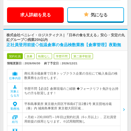
求人詳細を見る
気になる
株式会社ベニレイ・ロジスティクス | 「日本の食を支える」安心・安定の丸
紅グループ◇残業20h以内
正社員登用前提◇低温倉庫の食品検数業務【倉庫管理】夜勤無
契約社員
急募
転勤なし
学歴不問
第二新卒歓迎
情報更新日：2026/06/30
終了予定日：
2026/12/21
商社系冷蔵倉庫で日本トップクラス企業の当社にて輸入食品の検
数業務をお任せします。
仕事内容
学歴不問【必須】倉庫現場のご経験 ◆フォークリフト免許をお持
対象と
ちの方を歓迎します！
なる方
平和島事業所 東京都大田区平和島6丁目2番1号 東京団地冷蔵
（株）内 城南島事業所 東京都大田区城…
勤務地
＜月給＞230,000円～1年目は契約社員（6ヶ月以上）、正社員登
用前提の採用となります。※試用期間無し
給与