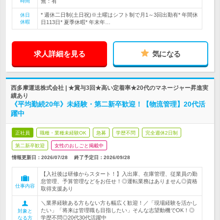
時間
無：有
* 週休二日制(土日祝)※土曜はシフト制で月1～3回出勤有* 年間休
休日
休暇
日113日* 夏季休暇* 年末年…
求人詳細を見る
気になる
西多摩運送株式会社 | ★賞与3回★高い定着率★20代のマネージャー昇進実
績あり
《平均勤続20年》未経験・第二新卒歓迎！【物流管理】20代活
躍中
正社員
職種・業種未経験OK
急募
学歴不問
完全週休2日制
第二新卒歓迎
女性のおしごと掲載中
情報更新日：2026/07/28
終了予定日：
2026/09/28
【入社後は研修からスタート！】入出庫、在庫管理、従業員の勤
怠管理、予算管理などをお任せ！◎運転業務はありません◎資格
仕事内容
取得支援あり
＼業界経験ある方もない方も幅広く歓迎！／「現場経験を活かし
たい」「将来は管理職も目指したい」そんな志望動機でOK！◎
対象と
学歴不問◎20代30代活躍中
なる方