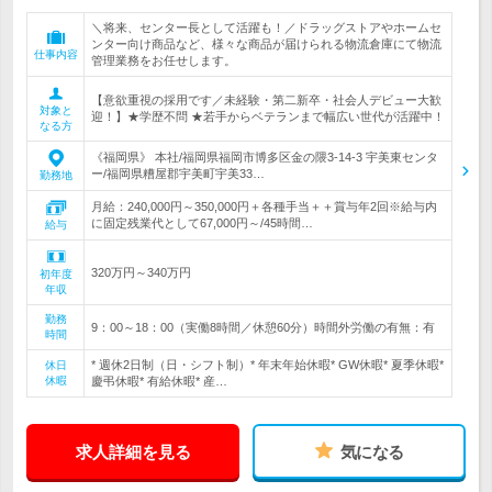
＼将来、センター長として活躍も！／ドラッグストアやホームセ
ンター向け商品など、様々な商品が届けられる物流倉庫にて物流
仕事内容
管理業務をお任せします。
【意欲重視の採用です／未経験・第二新卒・社会人デビュー大歓
対象と
迎！】★学歴不問 ★若手からベテランまで幅広い世代が活躍中！
なる方
《福岡県》 本社/福岡県福岡市博多区金の隈3-14-3 宇美東センタ
ー/福岡県糟屋郡宇美町宇美33…
勤務地
月給：240,000円～350,000円＋各種手当＋＋賞与年2回※給与内
に固定残業代として67,000円～/45時間…
給与
320万円～340万円
初年度
年収
勤務
9：00～18：00（実働8時間／休憩60分）時間外労働の有無：有
時間
* 週休2日制（日・シフト制）* 年末年始休暇* GW休暇* 夏季休暇*
休日
休暇
慶弔休暇* 有給休暇* 産…
求人詳細を見る
気になる