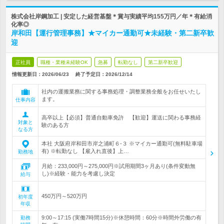
株式会社岸鋼加工 | 安定した経営基盤＊賞与実績平均155万円／年＊有給消
化率◎
岸和田【運行管理事務】★マイカー通勤可★未経験・第二新卒歓
迎
正社員
職種・業種未経験OK
急募
転勤なし
第二新卒歓迎
情報更新日：2026/06/23
終了予定日：
2026/12/14
社内の運搬業務に関する事務処理・調整業務全般をお任せいたし
ます。
仕事内容
高卒以上【必須】普通自動車免許 【歓迎】運送に関わる事務経
対象と
験のある方
なる方
本社 大阪府岸和田市岸之浦町６-３ ※マイカー通勤可(無料駐車場
有) ※転勤なし 【雇入れ直後】上…
勤務地
月給：233,000円～275,000円※試用期間3ヶ月あり(条件変動無
し)※経験・能力を考慮し決定
給与
450万円～520万円
初年度
年収
9:00～17:15 (実働7時間15分)※休憩時間：60分※時間外労働の有
勤務