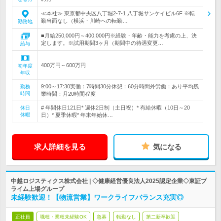
≪本社≫ 東京都中央区八丁堀2-7-1 八丁堀サンケイビル6F ※転
勤当面なし（横浜・川崎への転勤…
勤務地
■月給250,000円～400,000円※経験・年齢・能力を考慮の上、決
定します。※試用期間3ヶ月（期間中の待遇変更…
給与
400万円～600万円
初年度
年収
9:00～17:30実働：7時間30分休憩：60分時間外労働：あり平均残
勤務
時間
業時間：月20時間程度
# 年間休日121日* 週休2日制（土日祝）* 有給休暇（10日～20
休日
休暇
日）* 夏季休暇* 年末年始休…
求人詳細を見る
気になる
中越ロジスティクス株式会社 | ◇健康経営優良法人2025認定企業◇東証プ
ライム上場グループ
未経験歓迎！【物流営業】ワークライフバランス充実◎
正社員
職種・業種未経験OK
急募
転勤なし
第二新卒歓迎