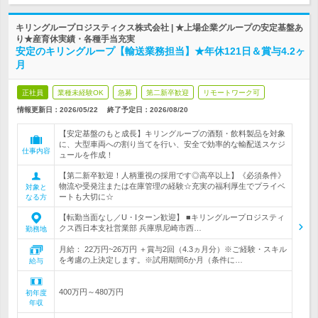
キリングループロジスティクス株式会社 | ★上場企業グループの安定基盤あ
り★産育休実績・各種手当充実
安定のキリングループ【輸送業務担当】★年休121日＆賞与4.2ヶ
月
正社員
業種未経験OK
急募
第二新卒歓迎
リモートワーク可
情報更新日：2026/05/22
終了予定日：
2026/08/20
【安定基盤のもと成長】キリングループの酒類・飲料製品を対象
に、大型車両への割り当てを行い、安全で効率的な輸配送スケジ
仕事内容
ュールを作成！
【第二新卒歓迎！人柄重視の採用です◎高卒以上】《必須条件》
物流や受発注または在庫管理の経験☆充実の福利厚生でプライベ
対象と
ートも大切に☆
なる方
【転勤当面なし／U・Iターン歓迎】 ■キリングループロジスティ
クス西日本支社営業部 兵庫県尼崎市西…
勤務地
月給： 22万円~26万円 ＋賞与2回（4.3ヵ月分）※ご経験・スキル
を考慮の上決定します。※試用期間6か月（条件に…
給与
400万円～480万円
初年度
年収