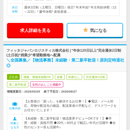
週休2日制（土曜日、日曜日）祝日* 年末年始* 年次有給休暇（12
休日
休暇
～22日）* 慶弔休暇* 産前産後…
求人詳細を見る
気になる
フィッタジャパンロジスティカ株式会社 | *年休120日以上*完全週休2日制
(土日祝)*残業少*希望勤務地へ配属
＼全国募集／【物流事務】未経験・第二新卒歓迎！原則定時退社
◎
正社員
職種・業種未経験OK
急募
転勤なし
完全週休2日制
第二新卒歓迎
女性のおしごと掲載中
情報更新日：2026/05/29
終了予定日：
2026/08/27
【お客様の「困った」を解決するお仕事！】◆電話・メール対
応、荷物や配送先の確認、配送業者の手配など、デスクワークを
仕事内容
お任せいたします！
【未経験・第二新卒歓迎！物流業界デビューOKです！】◆学
歴・経験・資格不問 ◆20代～60代まで幅広い年代が活躍中 ◆女
対象と
性のセンター長も活躍中♪
なる方