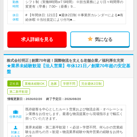
シフト制（実働8時間or7.5時間） ※担当業務により日々時間帯の
勤務
時間
変更有（早番）7:00~（昼番）9…
# 【年間休日: 121日】■週休2日制 ※事業所カレンダーによる■有
休日
休暇
給休暇 ※当社規定により付与■…
求人詳細を見る
気になる
株式会社明正 | 創業70年超！国際物流を支える老舗企業／福利厚生充実
★業界未経験歓迎【法人営業】年休121日／創業70年超の安定基
盤
正社員
業種未経験OK
急募
学歴不問
完全週休2日制
第二新卒歓迎
情報更新日：2026/02/20
終了予定日：
2026/08/20
既存顧客を中心としたルート営業および物流企画・オペレーショ
ン業務をお任せします。最適な物流提案から現場指示まで幅広く
仕事内容
担っていただきます。
業界未経験・第二新卒歓迎！＜必須＞学歴不問、何らかの営業経
験をお持ちの方＜歓迎＞物流業界経験や海外営業の経験をお持ち
対象と
の方
なる方