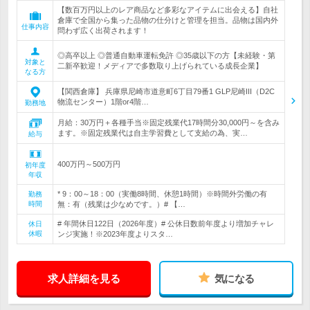
【数百万円以上のレア商品など多彩なアイテムに出会える】自社
倉庫で全国から集った品物の仕分けと管理を担当。品物は国内外
仕事内容
問わず広く出荷されます！
◎高卒以上 ◎普通自動車運転免許 ◎35歳以下の方【未経験・第
対象と
二新卒歓迎！メディアで多数取り上げられている成長企業】
なる方
【関西倉庫】 兵庫県尼崎市道意町6丁目79番1 GLP尼崎III（D2C
物流センター）1階or4階…
勤務地
月給：30万円＋各種手当※固定残業代17時間分30,000円～を含み
ます。※固定残業代は自主学習費として支給の為、実…
給与
400万円～500万円
初年度
年収
* 9：00～18：00（実働8時間、休憩1時間）※時間外労働の有
勤務
時間
無：有（残業は少なめです。）# 【…
# 年間休日122日（2026年度）# 公休日数前年度より増加チャレ
休日
休暇
ンジ実施！※2023年度よりスタ…
求人詳細を見る
気になる