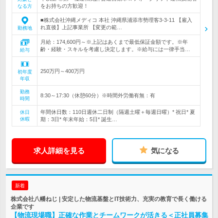
をお持ちの方歓迎！
なる方
■株式会社沖縄メディコ 本社 沖縄県浦添市勢理客3-3-11 【雇入
れ直後】上記事業所 【変更の範…
勤務地
月給：174,600円～※上記はあくまで最低保証金額です。※年
齢・経験・スキルを考慮し決定します。※給与には一律手当…
給与
250万円～400万円
初年度
年収
勤務
8:30～17:30（休憩60分）※時間外労働有無：有
時間
年間休日数：110日週休二日制（隔週土曜＋毎週日曜）* 祝日* 夏
休日
休暇
期：3日* 年末年始：5日* 誕生…
求人詳細を見る
気になる
新着
株式会社八幡ねじ | 安定した物流基盤とIT技術力、充実の教育で長く働ける
企業です
【物流現場職】正確な作業とチームワークが活きる＜正社員募集