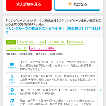
求人詳細を見る
気になる
キリングループロジスティクス株式会社 | ◎キリングループ全体の物流を支
える企業 ◎賞与実績4.2ヶ月分
キリングループの物流を支える司令塔！【需給担当】◎年休121
日
正社員
業種未経験OK
急募
完全週休2日制
第二新卒歓迎
リモートワーク可
女性のおしごと掲載中
情報更新日：2026/05/22
終了予定日：
2026/08/20
【スケールの大きな仕事】キリングループ製品に関するデータ収
集 、最適な出荷予測の作成 、倉庫キャパも考慮した納品手配・
仕事内容
在庫管理などをお任せ！
【高卒以上／第二新卒歓迎】《必須》物流関連または受発注業務
の経験 ★好奇心旺盛で前向きに業務を楽しめる方を歓迎します！
対象と
☆充実の福利厚生で安心
なる方
【U・Iターン歓迎！転勤当面なし】 ・西日本支社：兵庫県尼崎市
西向島町231番2号 GLP尼崎内…
勤務地
月給：25万円～＋賞与年2回※ご経験・スキルを考慮の上決定し
ます。※試用期間6か月（条件に変更はありません）【想定年…
給与