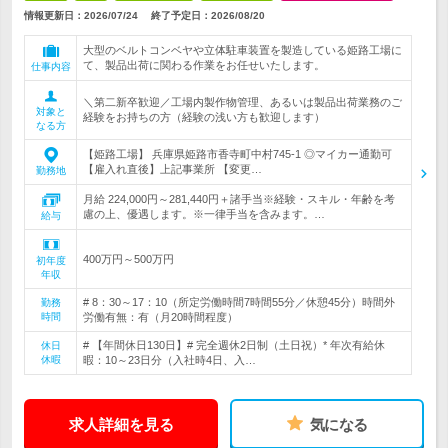
情報更新日：2026/07/24
終了予定日：
2026/08/20
大型のベルトコンベヤや立体駐車装置を製造している姫路工場に
て、製品出荷に関わる作業をお任せいたします。
仕事内容
＼第二新卒歓迎／工場内製作物管理、あるいは製品出荷業務のご
対象と
経験をお持ちの方（経験の浅い方も歓迎します）
なる方
【姫路工場】 兵庫県姫路市香寺町中村745-1 ◎マイカー通勤可
【雇入れ直後】上記事業所 【変更…
勤務地
月給 224,000円～281,440円＋諸手当※経験・スキル・年齢を考
慮の上、優遇します。※一律手当を含みます。…
給与
400万円～500万円
初年度
年収
# 8：30～17：10（所定労働時間7時間55分／休憩45分）時間外
勤務
時間
労働有無：有（月20時間程度）
# 【年間休日130日】# 完全週休2日制（土日祝）* 年次有給休
休日
休暇
暇：10～23日分（入社時4日、入…
求人詳細を見る
気になる