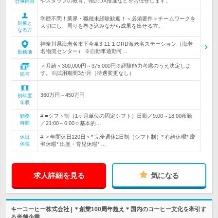
やスタッフの教育、物流DX推進などをお任せします。
仕事内容
学歴不問！業界・職種未経験歓迎！＜必須要件＞チームワークを
対象と
大切にし、周りを巻き込みながら成果を出せる方。
なる方
神奈川県海老名市下今泉3-11-1 ORD海老名ステーション（海老
名物流センター） ※自動車通勤可…
勤務地
＜月給＞300,000円～375,000円※経験能力考慮のうえ決定しま
す。※試用期間3か月（待遇変更なし）
給与
360万円～450万円
初年度
年収
# ■シフト制（1ヶ月単位の固定シフト）日勤／9:00～18:00夜勤
勤務
時間
／21:00～6:00☆基本的…
# ＜年間休日120日＞* 完全週休2日制（シフト制）* 有給休暇* 慶
休日
休暇
弔休暇* 出産・育児休暇* …
求人詳細を見る
気になる
キーコーヒー株式会社 | ＊創業100周年超え＊国内のコーヒー文化を牽引す
る老舗企業