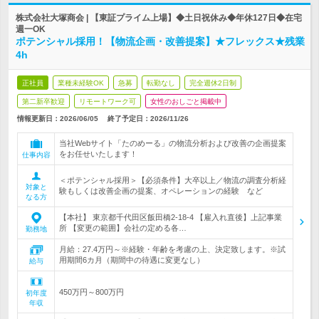
株式会社大塚商会 | 【東証プライム上場】◆土日祝休み◆年休127日◆在宅
週一OK
ポテンシャル採用！【物流企画・改善提案】★フレックス★残業
4h
正社員
業種未経験OK
急募
転勤なし
完全週休2日制
第二新卒歓迎
リモートワーク可
女性のおしごと掲載中
情報更新日：2026/06/05
終了予定日：
2026/11/26
当社Webサイト「たのめーる」の物流分析および改善の企画提案
をお任せいたします！
仕事内容
＜ポテンシャル採用＞【必須条件】大卒以上／物流の調査分析経
対象と
験もしくは改善企画の提案、オペレーションの経験 など
なる方
【本社】 東京都千代田区飯田橋2-18-4 【雇入れ直後】上記事業
所 【変更の範囲】会社の定める各…
勤務地
月給：27.4万円～※経験・年齢を考慮の上、決定致します。※試
用期間6カ月（期間中の待遇に変更なし）
給与
450万円～800万円
初年度
年収