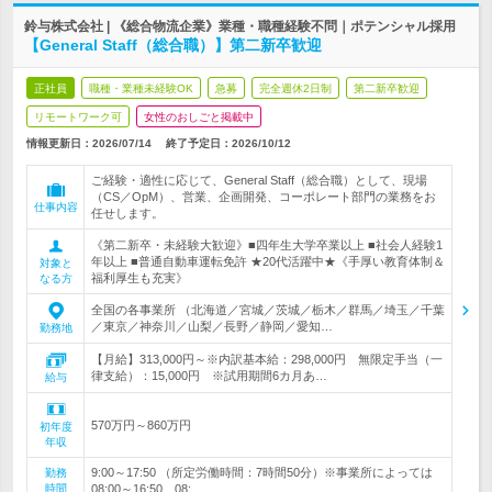
鈴与株式会社 | 《総合物流企業》業種・職種経験不問｜ポテンシャル採用
【General Staff（総合職）】第二新卒歓迎
正社員
職種・業種未経験OK
急募
完全週休2日制
第二新卒歓迎
リモートワーク可
女性のおしごと掲載中
情報更新日：2026/07/14
終了予定日：
2026/10/12
ご経験・適性に応じて、General Staff（総合職）として、現場
（CS／OpM）、営業、企画開発、コーポレート部門の業務をお
仕事内容
任せします。
《第二新卒・未経験大歓迎》■四年生大学卒業以上 ■社会人経験1
年以上 ■普通自動車運転免許 ★20代活躍中★《手厚い教育体制＆
対象と
福利厚生も充実》
なる方
全国の各事業所 （北海道／宮城／茨城／栃木／群馬／埼玉／千葉
／東京／神奈川／山梨／長野／静岡／愛知…
勤務地
【月給】313,000円～※内訳基本給：298,000円 無限定手当（一
律支給）：15,000円 ※試用期間6カ月あ…
給与
570万円～860万円
初年度
年収
9:00～17:50 （所定労働時間：7時間50分）※事業所によっては
勤務
時間
08:00～16:50、08:…