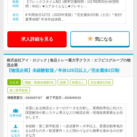
【フレックスタイム制】(標準労働時間：1日7時間30分/休憩時
勤務
時間
間：60分）■コアタイムなし■フレキシ…
# 年間休日127日（2025年実績）* 完全週休2日制（土日）* 祝日*
休日
休暇
夏季休暇* 年末年始休暇…
求人詳細を見る
気になる
株式会社アイ・ロジック | 食品トレー最大手クラス・エフピコグループの物
流企業
【物流企画】未経験歓迎／年休125日以上／完全週休2日制
正社員
職種・業種未経験OK
急募
転勤なし
完全週休2日制
第二新卒歓迎
情報更新日：2026/07/27
終了予定日：
2026/09/10
全国にある物流センターのデータを分析し、業務効率化に向けた
課題解決や新システム導入などの物流企画・現場改善業務をお任
仕事内容
せします。
未経験・第二新卒歓迎！＜必須要件＞大卒以上、普通自動車免許
をお持ちの方＜歓迎要件＞人と関わりながら物事を進めるのが好
対象と
きな方
なる方