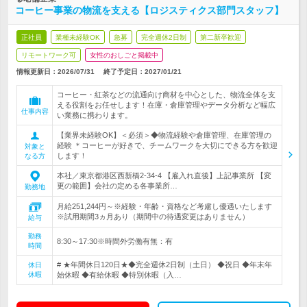
コーヒー事業の物流を支える【ロジスティクス部門スタッフ】
正社員
業種未経験OK
急募
完全週休2日制
第二新卒歓迎
リモートワーク可
女性のおしごと掲載中
情報更新日：2026/07/31
終了予定日：
2027/01/21
コーヒー・紅茶などの流通向け商材を中心とした、物流全体を支
える役割をお任せします！在庫・倉庫管理やデータ分析など幅広
仕事内容
い業務に携わります。
【業界未経験OK】＜必須＞◆物流経験や倉庫管理、在庫管理の
経験 ＊コーヒーが好きで、チームワークを大切にできる方を歓迎
対象と
します！
なる方
本社／東京都港区西新橋2-34-4 【雇入れ直後】上記事業所 【変
更の範囲】会社の定める各事業所…
勤務地
月給251,244円～※経験・年齢・資格など考慮し優遇いたします
※試用期間3ヵ月あり（期間中の待遇変更はありません）
給与
勤務
8:30～17:30※時間外労働有無：有
時間
# ★年間休日120日★◆完全週休2日制（土日） ◆祝日 ◆年末年
休日
休暇
始休暇 ◆有給休暇 ◆特別休暇（入…