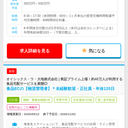
350万円～500万円
初年度
年収
8:30～17:30（休憩時間：60分）1ヶ月単位の変形労働時間制週平
勤務
時間
均労働時間：40時間00分対象…
# 年間休日日数112日月9日以上（休日は会社カレンダーによる）
休日
休暇
年間有給休暇10日～（下限日数は、入…
求人詳細を見る
気になる
新着
オイシックス・ラ・大地株式会社 | 東証プライム上場！約40万人が利用する
食品宅配サービスを展開◎
食品ECの【物流管理者】＊未経験歓迎・正社員・年休120日
正社員
職種・業種未経験OK
学歴不問
完全週休2日制
第二新卒歓迎
女性のおしごと掲載中
情報更新日：2026/05/12
終了予定日：
2026/11/02
海老名ステーションにて、食品宅配サービスの出荷・ライン管理