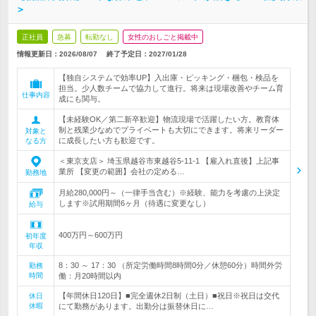
＞
正社員
急募
転勤なし
女性のおしごと掲載中
情報更新日：2026/08/07
終了予定日：
2027/01/28
【独自システムで効率UP】入出庫・ピッキング・梱包・検品を
担当。少人数チームで協力して進行。将来は現場改善やチーム育
仕事内容
成にも関与。
【未経験OK／第二新卒歓迎】物流現場で活躍したい方。教育体
制と残業少なめでプライベートも大切にできます。将来リーダー
対象と
に成長したい方も歓迎です。
なる方
＜東京支店＞ 埼玉県越谷市東越谷5-11-1 【雇入れ直後】上記事
業所 【変更の範囲】会社の定める…
勤務地
月給280,000円～（一律手当含む）※経験、能力を考慮の上決定
します※試用期間6ヶ月（待遇に変更なし）
給与
400万円～600万円
初年度
年収
8：30 ～ 17：30 （所定労働時間8時間0分／休憩60分）時間外労
勤務
時間
働：月20時間以内
【年間休日120日】■完全週休2日制（土日）■祝日※祝日は交代
休日
休暇
にて勤務があります。出勤分は振替休日に…