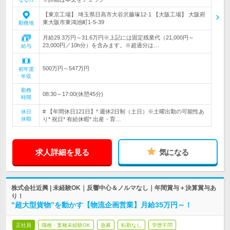
【東京工場】 埼玉県日高市大谷沢藤塚12-1 【大阪工場】 大阪府
東大阪市東鴻池町1-5-39
勤務地
月給29.3万円～31.6万円※上記には固定残業代（21,000円～
23,000円／10h分）を含みます。※超過分は…
給与
500万円～547万円
初年度
年収
勤務
08:30～17:00(休憩45分)
時間
# 【年間休日121日】* 週休2日制（土日）※土曜出勤の可能性あ
休日
休暇
り* 祝日* 有給休暇* 出産・育…
求人詳細を見る
気になる
株式会社近興 | 未経験OK｜反響中心＆ノルマなし｜年間賞与＋決算賞与あ
り！
"超大型貨物”を動かす【物流企画営業】月給35万円～！
正社員
職種・業種未経験OK
急募
転勤なし
学歴不問