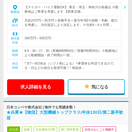
【マイカー・バイク通勤OK】 東京・埼玉・神奈川の各拠点 ※勤
務地はご希望を考慮します 【西東京物…
勤務地
月給24万円～35万円＋各種手当＋賞与年3回※経験・年齢。能力
を考慮し、当社規定により決定します。※当初4～6ヵ月間…
給与
300万円～500万円
初年度
年収
# 8：30～17：30（実働8時間00分／実働7時間30分）※勤務地に
勤務
時間
より勤務開始・終了時間が一部…
* 月7～8日休み（シフト制による）└希望休も申請できるので、
休日
休暇
土・日などの休日も取得可能！* 有給休…
求人詳細を見る
気になる
日本コンベヤ株式会社 | 海外でも実績多数！
★兵庫★【物流】大型機械トップクラス/年休130日/第二新卒歓
迎
正社員
急募
完全週休2日制
第二新卒歓迎
女性のおしごと掲載中