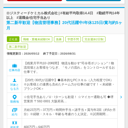
ロジスティードケミカル株式会社 | #有給平均取得14.4日 #勤続平均14年
以上 #退職金/住宅手当あり
第二新卒歓迎【物流管理事務】20代活躍中/年休125日/賞与約5ヶ
月
正社員
職種・業種未経験OK
急募
学歴不問
完全週休2日制
第二新卒歓迎
情報更新日：2026/05/12
終了予定日：
2026/08/31
【残業月平均10~20時間】 物流を動かす“司令塔ポジション”！物
流現場とお客様をつなぎ、「モノの流れ」をコントロールするお
仕事内容
仕事です。
【20代~30代が活躍中】◆基本的なPCスキル（入力程度でOK）
※お客様との連携も含めたチーム力が仕事の鍵です！＜未経験・
対象と
ブランクOK＞
なる方
☆住宅手当あり／U・Iターンも歓迎！ ☆マイカー通勤も可 ◆堺
営業所 〒592-0001 大阪府高…
勤務地
月給23万円～37万円＋時間外手当＋諸手当＋賞与年2回（約5か月
分）※経験・スキル・年齢を考慮のうえ決定。※試用期間…
給与
400万円～640万円
初年度