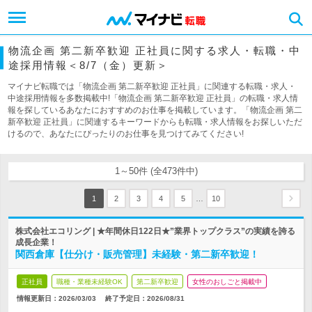
物流企画 第二新卒歓迎 正社員に関する求人・転職・中
途採用情報＜8/7（金）更新＞
マイナビ転職では「物流企画 第二新卒歓迎 正社員」に関連する転職・求人・
中途採用情報を多数掲載中!「物流企画 第二新卒歓迎 正社員」の転職・求人情
報を探しているあなたにおすすめのお仕事を掲載しています。「物流企画 第二
新卒歓迎 正社員」に関連するキーワードからも転職・求人情報をお探しいただ
けるので、あなたにぴったりのお仕事を見つけてみてください!
1～50件 (全473件中)
…
1
2
3
4
5
10
株式会社エコリング | ★年間休日122日★”業界トップクラス”の実績を誇る
成長企業！
関西倉庫【仕分け・販売管理】未経験・第二新卒歓迎！
正社員
職種・業種未経験OK
第二新卒歓迎
女性のおしごと掲載中
情報更新日：2026/03/03
終了予定日：
2026/08/31