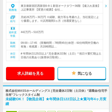
東京都新宿区西新宿6-8-1 新宿オークタワー36階 【雇入れ直後】
上記事業所 【変更の範囲】会社…
勤務地
月給26万円～30万円 ※経験、能力等を考慮の上、当社規定によ
り優遇します。※試用期間3ヵ月（待遇変更なし）
給与
442万円～510万円
初年度
年収
09:00～17:45 (実働時間：7時間45分)休憩：60分時間外労働の
勤務
時間
有無：有残業：月20時間以…
# 年間休日125日以上* 完全週休2日制（土日）* 祝日※繁忙期は土
休日
休暇
日祝の出勤あり(振替休日取得)…
求人詳細を見る
気になる
株式会社MASSホールディングス | 完全週休2日制（土日休）*退職金/住宅手
当有*フレックスタイム制
未経験OK！【物流企画】★年間休日122日以上★賞与年4ヶ月実
績