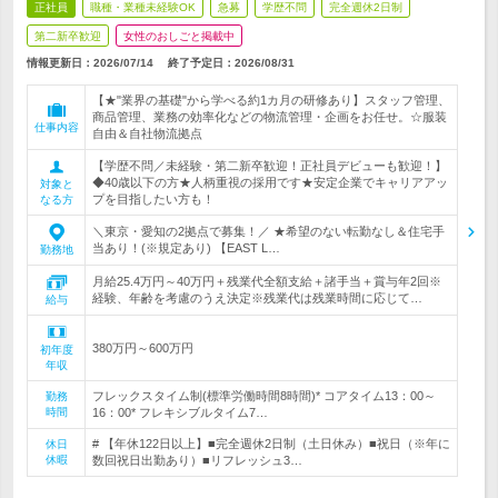
正社員
職種・業種未経験OK
急募
学歴不問
完全週休2日制
第二新卒歓迎
女性のおしごと掲載中
情報更新日：2026/07/14
終了予定日：
2026/08/31
【★"業界の基礎"から学べる約1カ月の研修あり】スタッフ管理、
商品管理、業務の効率化などの物流管理・企画をお任せ。☆服装
仕事内容
自由＆自社物流拠点
【学歴不問／未経験・第二新卒歓迎！正社員デビューも歓迎！】
◆40歳以下の方★人柄重視の採用です★安定企業でキャリアアッ
対象と
プを目指したい方も！
なる方
＼東京・愛知の2拠点で募集！／ ★希望のない転勤なし＆住宅手
当あり！(※規定あり) 【EAST L…
勤務地
月給25.4万円～40万円＋残業代全額支給＋諸手当＋賞与年2回※
経験、年齢を考慮のうえ決定※残業代は残業時間に応じて…
給与
380万円～600万円
初年度
年収
フレックスタイム制(標準労働時間8時間)* コアタイム13：00～
勤務
時間
16：00* フレキシブルタイム7…
# 【年休122日以上】■完全週休2日制（土日休み）■祝日（※年に
休日
休暇
数回祝日出勤あり）■リフレッシュ3…