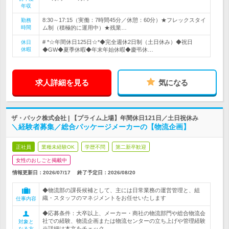
年収
8:30～17:15（実働：7時間45分／休憩：60分）★フレックスタイ
勤務
時間
ム制（積極的に運用中）★残業…
# *☆年間休日125日☆*◆完全週休2日制（土日休み）◆祝日
休日
休暇
◆GW◆夏季休暇◆年末年始休暇◆慶弔休…
求人詳細を見る
気になる
ザ・パック株式会社 | 【プライム上場】年間休日121日／土日祝休み
＼経験者募集／総合パッケージメーカーの【物流企画】
正社員
業種未経験OK
学歴不問
第二新卒歓迎
女性のおしごと掲載中
情報更新日：2026/07/17
終了予定日：
2026/08/20
◆物流部の課長候補として、主には日常業務の運営管理と、組
織・スタッフのマネジメントをお任せいたします
仕事内容
◆応募条件：大卒以上、メーカー・商社の物流部門や総合物流会
社での経験、物流企画または物流センターの立ち上げや管理経験
対象と
※詳細は本文をチェック
なる方