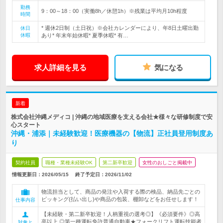
勤務
9：00～18：00（実働8h／休憩1h）※残業は平均月10h程度
時間
* 週休2日制（土日祝）※会社カレンダーにより、年8日土曜出勤
休日
休暇
あり* 年末年始休暇* 夏季休暇* 有…
求人詳細を見る
気になる
新着
株式会社沖縄メディコ | 沖縄の地域医療を支える会社★様々な研修制度で安
心スタート
沖縄・浦添｜未経験歓迎！医療機器の【物流】正社員登用制度あ
り
契約社員
職種・業種未経験OK
第二新卒歓迎
女性のおしごと掲載中
情報更新日：2026/05/15
終了予定日：
2026/11/02
物流担当として、商品の発注や入荷する際の検品、納品先ごとの
ピッキング(払い出し)や商品の包装、棚卸などをお任せします！
仕事内容
【未経験・第二新卒歓迎！人柄重視の選考◎】《必須要件》◎高
卒以上 ◎第一種運転免許普通自動車★フォークリフト運転技能者
対象と