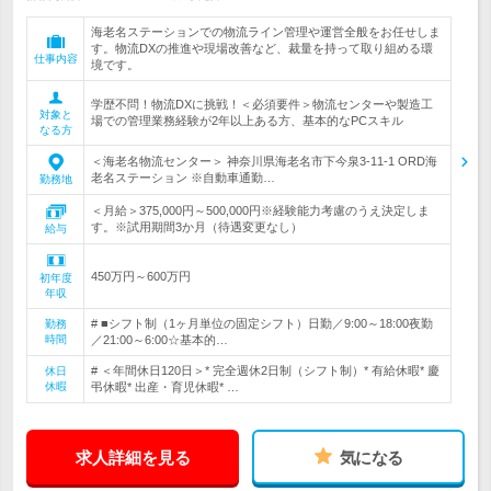
海老名ステーションでの物流ライン管理や運営全般をお任せしま
す。物流DXの推進や現場改善など、裁量を持って取り組める環
仕事内容
境です。
学歴不問！物流DXに挑戦！＜必須要件＞物流センターや製造工
対象と
場での管理業務経験が2年以上ある方、基本的なPCスキル
なる方
＜海老名物流センター＞ 神奈川県海老名市下今泉3-11-1 ORD海
老名ステーション ※自動車通勤…
勤務地
＜月給＞375,000円～500,000円※経験能力考慮のうえ決定しま
す。※試用期間3か月（待遇変更なし）
給与
450万円～600万円
初年度
年収
# ■シフト制（1ヶ月単位の固定シフト）日勤／9:00～18:00夜勤
勤務
時間
／21:00～6:00☆基本的…
# ＜年間休日120日＞* 完全週休2日制（シフト制）* 有給休暇* 慶
休日
休暇
弔休暇* 出産・育児休暇* …
求人詳細を見る
気になる