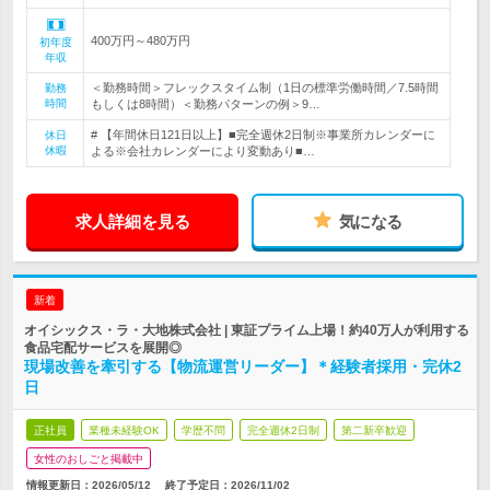
400万円～480万円
初年度
年収
＜勤務時間＞フレックスタイム制（1日の標準労働時間／7.5時間
勤務
時間
もしくは8時間）＜勤務パターンの例＞9…
# 【年間休日121日以上】■完全週休2日制※事業所カレンダーに
休日
休暇
よる※会社カレンダーにより変動あり■…
求人詳細を見る
気になる
新着
オイシックス・ラ・大地株式会社 | 東証プライム上場！約40万人が利用する
食品宅配サービスを展開◎
現場改善を牽引する【物流運営リーダー】＊経験者採用・完休2
日
正社員
業種未経験OK
学歴不問
完全週休2日制
第二新卒歓迎
女性のおしごと掲載中
情報更新日：2026/05/12
終了予定日：
2026/11/02