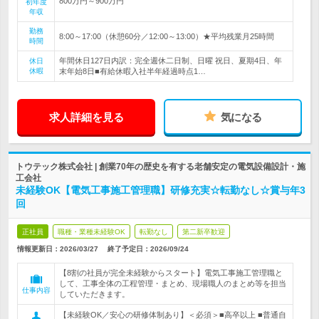
800万円～900万円
初年度
年収
勤務
8:00～17:00（休憩60分／12:00～13:00）★平均残業月25時間
時間
年間休日127日内訳：完全週休二日制、日曜 祝日、夏期4日、年
休日
休暇
末年始8日■有給休暇入社半年経過時点1…
求人詳細を見る
気になる
トウテック株式会社 | 創業70年の歴史を有する老舗安定の電気設備設計・施
工会社
未経験OK【電気工事施工管理職】研修充実☆転勤なし☆賞与年3
回
正社員
職種・業種未経験OK
転勤なし
第二新卒歓迎
情報更新日：2026/03/27
終了予定日：
2026/09/24
【8割の社員が完全未経験からスタート】電気工事施工管理職と
して、工事全体の工程管理・まとめ、現場職人のまとめ等を担当
仕事内容
していただきます。
【未経験OK／安心の研修体制あり】＜必須＞■高卒以上 ■普通自