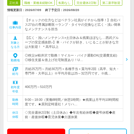
正社員
職種・業種未経験OK
転勤なし
完全週休2日制
第二新卒歓迎
情報更新日：2026/07/09
終了予定日：
2026/08/20
【チェックの仕方などはベテラン社員がイチから指導！】自社バ
ス27台の専属診断医⇒ランプ・タイヤの交換など広く・浅い簡単
仕事内容
なメンテナンスを担当
【広く・浅いメンテナンス×土日休み＆残業ほぼなし…西武グル
ープの安定感抜群♪】車・バイクが好き、いじることが好きな方
対象と
は大歓迎！ ＊高卒以上
なる方
◎秩父or軽井沢で勤務！マイカー・バイク通勤OK(交通費支給)
◎移住支援＆借上げ社宅制度あり！U…
勤務地
月給25万円～月給30万円＋各種手当＋賞与年2回（高卒、短大・
専門卒・大卒以上）※平均月収は25～32万円です。※残…
給与
400万円～510万円
初年度
年収
9:00～18:00（実働8時間／休憩1時間）★残業は月平均10時間程
勤務
時間
度です。★原則定時退社！メリハ…
◇完全週休2日制（土日休み）◆年次有給休暇◆慶弔休暇◆産
休日
休暇
前・産後休暇◆育児休業◆介護休業