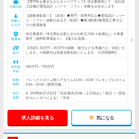
【専門性を磨きながらキャリアアップ】埼玉事業所にて、自社加
工設備の電気設計（ハード・ソフト）全般をお任せします
仕事内容
【経験者歓迎！】《必須》◆専門・高専卒以上◆電気設計（ハー
ド・ソフト）経験がある方《歓迎》◆第1種/第2種電気工事士な
対象と
どの有資格者
なる方
埼玉事業所／埼玉県比企郡ときがわ町玉川56 ※転勤なし ※車通
勤可（無料駐車場あり） 【雇入れ直後…
勤務地
【月給】25万円～35万円※経験・能力などを考慮の上、決定いた
します。※残業代は別途全額支給いたします。※試用期間3…
給与
400万円～750万円
初年度
年収
フレックスタイム制コアタイム11:00～15:00 フレキシブルタイム
勤務
時間
8:00～20:00（標準労働…
# 【年間休日123日】* 完全週休2日制（土日休み）* 祝日（一部会
休日
休暇
社カレンダーによる） * 年末…
求人詳細を見る
気になる