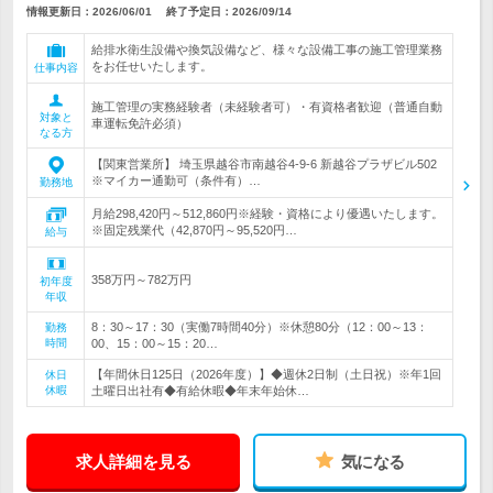
情報更新日：2026/06/01
終了予定日：
2026/09/14
給排水衛生設備や換気設備など、様々な設備工事の施工管理業務
をお任せいたします。
仕事内容
施工管理の実務経験者（未経験者可）・有資格者歓迎（普通自動
対象と
車運転免許必須）
なる方
【関東営業所】 埼玉県越谷市南越谷4-9-6 新越谷プラザビル502
※マイカー通勤可（条件有）…
勤務地
月給298,420円～512,860円※経験・資格により優遇いたします。
※固定残業代（42,870円～95,520円…
給与
358万円～782万円
初年度
年収
8：30～17：30（実働7時間40分）※休憩80分（12：00～13：
勤務
時間
00、15：00～15：20…
【年間休日125日（2026年度）】◆週休2日制（土日祝）※年1回
休日
休暇
土曜日出社有◆有給休暇◆年末年始休…
求人詳細を見る
気になる