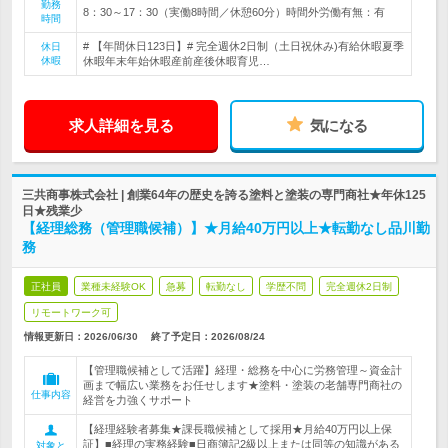
勤務
8：30～17：30（実働8時間／休憩60分）時間外労働有無：有
時間
# 【年間休日123日】# 完全週休2日制（土日祝休み)有給休暇夏季
休日
休暇
休暇年末年始休暇産前産後休暇育児…
求人詳細を見る
気になる
三共商事株式会社 | 創業64年の歴史を誇る塗料と塗装の専門商社★年休125
日★残業少
【経理総務（管理職候補）】★月給40万円以上★転勤なし品川勤
務
正社員
業種未経験OK
急募
転勤なし
学歴不問
完全週休2日制
リモートワーク可
情報更新日：2026/06/30
終了予定日：
2026/08/24
【管理職候補として活躍】経理・総務を中心に労務管理～資金計
画まで幅広い業務をお任せします★塗料・塗装の老舗専門商社の
仕事内容
経営を力強くサポート
【経理経験者募集★課長職候補として採用★月給40万円以上保
証】■経理の実務経験■日商簿記2級以上または同等の知識がある
対象と