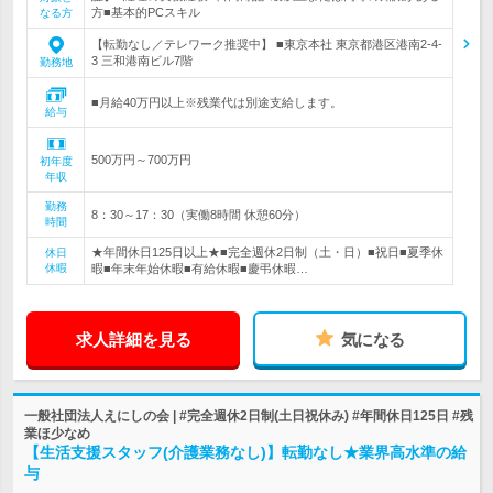
方■基本的PCスキル
なる方
【転勤なし／テレワーク推奨中】 ■東京本社 東京都港区港南2-4-
3 三和港南ビル7階
勤務地
■月給40万円以上※残業代は別途支給します。
給与
500万円～700万円
初年度
年収
勤務
8：30～17：30（実働8時間 休憩60分）
時間
★年間休日125日以上★■完全週休2日制（土・日）■祝日■夏季休
休日
休暇
暇■年末年始休暇■有給休暇■慶弔休暇…
求人詳細を見る
気になる
一般社団法人えにしの会 | #完全週休2日制(土日祝休み) #年間休日125日 #残
業ほ少なめ
【生活支援スタッフ(介護業務なし)】転勤なし★業界高水準の給
与