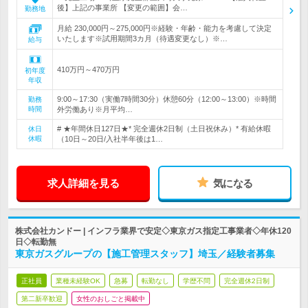
後】上記の事業所 【変更の範囲】会…
勤務地
月給 230,000円～275,000円※経験・年齢・能力を考慮して決定
いたします※試用期間3カ月（待遇変更なし）※…
給与
410万円～470万円
初年度
年収
9:00～17:30（実働7時間30分）休憩60分（12:00～13:00）※時間
勤務
時間
外労働あり※月平均…
# ★年間休日127日★* 完全週休2日制（土日祝休み）* 有給休暇
休日
休暇
（10日～20日/入社半年後は1…
求人詳細を見る
気になる
株式会社カンドー | インフラ業界で安定◇東京ガス指定工事業者◇年休120
日◇転勤無
東京ガスグループの【施工管理スタッフ】埼玉／経験者募集
正社員
業種未経験OK
急募
転勤なし
学歴不問
完全週休2日制
第二新卒歓迎
女性のおしごと掲載中