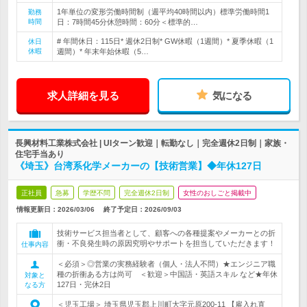
1年単位の変形労働時間制（週平均40時間以内）標準労働時間1
勤務
時間
日：7時間45分休憩時間：60分＜標準的…
# 年間休日：115日* 週休2日制* GW休暇（1週間）* 夏季休暇（1
休日
休暇
週間）* 年末年始休暇（5…
求人詳細を見る
気になる
長興材料工業株式会社 | UIターン歓迎｜転勤なし｜完全週休2日制｜家族・
住宅手当あり
《埼玉》台湾系化学メーカーの【技術営業】◆年休127日
正社員
急募
学歴不問
完全週休2日制
女性のおしごと掲載中
情報更新日：2026/03/06
終了予定日：
2026/09/03
技術サービス担当者として、顧客への各種提案やメーカーとの折
衝・不良発生時の原因究明やサポートを担当していただきます！
仕事内容
＜必須＞◎営業の実務経験者（個人・法人不問）★エンジニア職
種の折衝ある方は尚可 ＜歓迎＞中国語・英語スキル など★年休
対象と
127日・完休2日
なる方
＜児玉工場＞ 埼玉県児玉郡上川町大字元原200-11 【雇入れ直