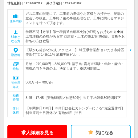
情報更新日：2026/07/17
終了予定日：
2027/01/07
ガス工事の現場にて、工事前の準備やお客様との打合せ、現場の
立会いや検査、工事終了後の事務処理など、工事に関わるマネジ
仕事内容
メントを行って頂きます。
学歴不問【必須】第一種普通自動車免許(AT可)をお持ちの方◆施
工管理職の経験がある方 ◎建築・土木の施工管理経験、資格をお
対象と
持ちの方は歓迎！
なる方
【駅から徒歩5分の好アクセス！】 埼玉県営業所 さいたま市緑区
美園4丁目14番11号 浦和美園ビル…
勤務地
月給：270,000円～380,000円+諸手当+賞与※経験・年齢・能力・
前職給与を考慮の上、決定します。※試用期間…
給与
500万円～700万円
初年度
年収
勤務
8:45～17:45（実働8時間／休憩60分）※月平均残業30時間以下
時間
【年間休日120日】※休日は会社カレンダーによる* 完全週休2日
休日
休暇
制※原則土日祝休み* 有給休暇（半日…
求人詳細を見る
気になる