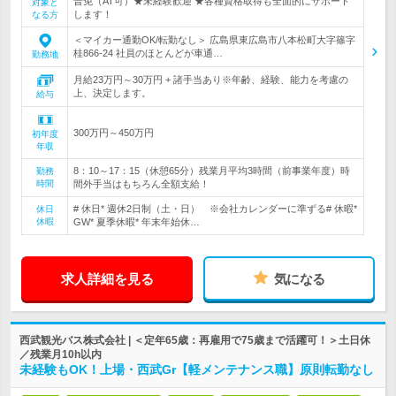
普免（AT可）★未経験歓迎 ★各種資格取得も全面的にサポート
対象と
します！
なる方
＜マイカー通勤OK/転勤なし＞ 広島県東広島市八本松町大字篠字
桂866-24 社員のほとんどが車通…
勤務地
月給23万円～30万円 + 諸手当あり※年齢、経験、能力を考慮の
上、決定します。
給与
300万円～450万円
初年度
年収
8：10～17：15（休憩65分）残業月平均3時間（前事業年度）時
勤務
時間
間外手当はもちろん全額支給！
# 休日* 週休2日制（土・日） ※会社カレンダーに準ずる# 休暇*
休日
休暇
GW* 夏季休暇* 年末年始休…
求人詳細を見る
気になる
西武観光バス株式会社 | ＜定年65歳：再雇用で75歳まで活躍可！＞土日休
／残業月10h以内
未経験もOK！上場・西武Gr【軽メンテナンス職】原則転勤なし