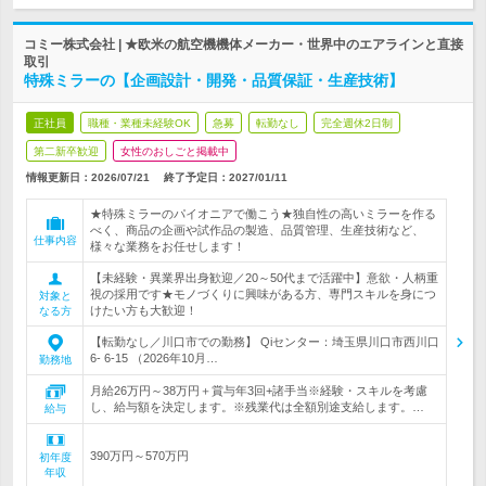
コミー株式会社 | ★欧米の航空機機体メーカー・世界中のエアラインと直接
取引
特殊ミラーの【企画設計・開発・品質保証・生産技術】
正社員
職種・業種未経験OK
急募
転勤なし
完全週休2日制
第二新卒歓迎
女性のおしごと掲載中
情報更新日：2026/07/21
終了予定日：
2027/01/11
★特殊ミラーのパイオニアで働こう★独自性の高いミラーを作る
べく、商品の企画や試作品の製造、品質管理、生産技術など、
仕事内容
様々な業務をお任せします！
【未経験・異業界出身歓迎／20～50代まで活躍中】意欲・人柄重
視の採用です★モノづくりに興味がある方、専門スキルを身につ
対象と
けたい方も大歓迎！
なる方
【転勤なし／川口市での勤務】 Qiセンター：埼玉県川口市西川口
6- 6-15 （2026年10月…
勤務地
月給26万円～38万円＋賞与年3回+諸手当※経験・スキルを考慮
し、給与額を決定します。※残業代は全額別途支給します。…
給与
390万円～570万円
初年度
年収