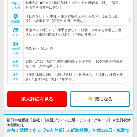
動車免許 ■社会人経験1年以上 ☆社内外の関係者に対して誠実に
対象と
対応できる方等はぜひ！
なる方
【転勤なし】 ＜本社＞ 東京都板橋区幸町39番5号 【雇入れ直
後】上記事業所 【変更の範囲】変更なし
勤務地
月給258,600円～（一律手当含む）※経験・スキルを考慮し、優
遇します※試用期間3ヶ月あり（待遇に変更なし）
給与
450万円～510万円
初年度
年収
8:00～17:30（所定労働時間8時間）休憩時間：90分時間外労働有
勤務
時間
無：有（月35時間以下）
【年間休日110日】* 週休2日制（土日祝休み）└月2回の土曜出勤
休日
休暇
あり* 夏季休暇（3日）* 年末年…
求人詳細を見る
気になる
新日本建販株式会社 | 《東証プライム上場・デンヨーグループ》★土日祝休
★転勤なし
倉敷で活躍できる【法人営業】未経験歓迎／年休125日・転勤な
し