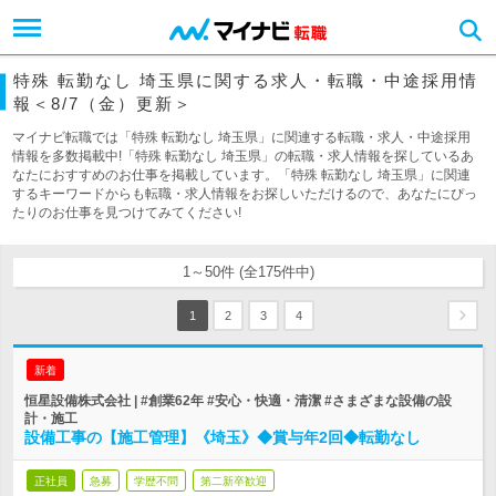
特殊 転勤なし 埼玉県に関する求人・転職・中途採用情
報＜8/7（金）更新＞
マイナビ転職では「特殊 転勤なし 埼玉県」に関連する転職・求人・中途採用
情報を多数掲載中!「特殊 転勤なし 埼玉県」の転職・求人情報を探しているあ
なたにおすすめのお仕事を掲載しています。「特殊 転勤なし 埼玉県」に関連
するキーワードからも転職・求人情報をお探しいただけるので、あなたにぴっ
たりのお仕事を見つけてみてください!
1～50件 (全175件中)
1
2
3
4
新着
恒星設備株式会社 | #創業62年 #安心・快適・清潔 #さまざまな設備の設
計・施工
設備工事の【施工管理】《埼玉》◆賞与年2回◆転勤なし
正社員
急募
学歴不問
第二新卒歓迎