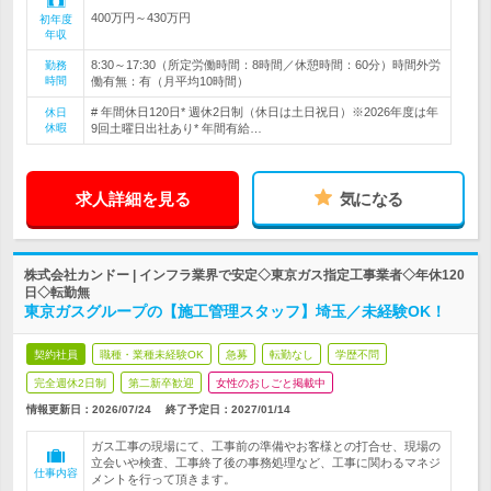
400万円～430万円
初年度
年収
8:30～17:30（所定労働時間：8時間／休憩時間：60分）時間外労
勤務
時間
働有無：有（月平均10時間）
# 年間休日120日* 週休2日制（休日は土日祝日）※2026年度は年
休日
休暇
9回土曜日出社あり* 年間有給…
求人詳細を見る
気になる
株式会社カンドー | インフラ業界で安定◇東京ガス指定工事業者◇年休120
日◇転勤無
東京ガスグループの【施工管理スタッフ】埼玉／未経験OK！
契約社員
職種・業種未経験OK
急募
転勤なし
学歴不問
完全週休2日制
第二新卒歓迎
女性のおしごと掲載中
情報更新日：2026/07/24
終了予定日：
2027/01/14
ガス工事の現場にて、工事前の準備やお客様との打合せ、現場の
立会いや検査、工事終了後の事務処理など、工事に関わるマネジ
仕事内容
メントを行って頂きます。