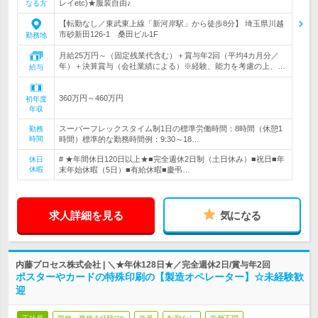
レイetc)★服装自由♪
なる方
【転勤なし／東武東上線「新河岸駅」から徒歩8分】 埼玉県川越
市砂新田126‐1 桑田ビル1F
勤務地
月給25万円～（固定残業代含む）＋賞与年2回（平均4カ月分／
年）＋決算賞与（会社業績による）※経験、能力を考慮の上、…
給与
360万円～460万円
初年度
年収
スーパーフレックスタイム制1日の標準労働時間：8時間（休憩1
勤務
時間
時間）標準的な勤務時間例：9:30～18…
# ★年間休日120日以上★■完全週休2日制（土日休み）■祝日■年
休日
休暇
末年始休暇（5日）■有給休暇■慶弔…
求人詳細を見る
気になる
内藤プロセス株式会社 | ＼★年休128日★／完全週休2日/賞与年2回
ポスターやカードの特殊印刷の【製造オペレーター】☆未経験歓
迎