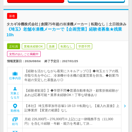
新着
タカギ冷機株式会社 | 創業75年超の冷凍機メーカー｜転勤なし｜土日祝休み
《埼玉》老舗冷凍機メーカーで【企画営業】経験者募集★残業
10h
正社員
業種未経験OK
急募
転勤なし
学歴不問
女性のおしごと掲載中
情報更新日：2026/08/04
終了予定日：
2027/01/25
【経験を活かしながら着実にスキルアップ◎】◆埼玉エリアの既
存取引先を中心に、冷凍機や冷水機の提案営業を担当。◆創業75
仕事内容
年超の安定した基盤あり◎
【経験者歓迎】】◆学歴不問◆普通自動車免許・顧客折衝経験が
対象と
あれば応募可能＊業界未経験OK！丁寧な研修あり
なる方
【本社】 埼玉県草加市谷塚1-18-13 ※転勤なし 【雇入れ直後】上
記事業所 【変更の範囲】なし
勤務地
月給 226,000円～276,000円※上記には一律職務手当（11,000
円）を含む※経験・年齢・能力を考慮して決…
給与