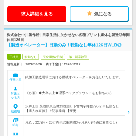
求人詳細を見る
気になる
株式会社中川製作所 | 日常生活に欠かせない各種プリント媒体を製造◎年間
休日126日
【製造オペレーター】日勤のみ！転勤なし年休126日WLB◎
正社員
転勤なし
完全週休2日制
第二新卒歓迎
情報更新日：2026/06/26
終了予定日：
2026/12/17
紙加工製造現場における機械オペレーターをお任せいたします。
仕事内容
《必須》◆大卒以上◆理系バックグラウンドをお持ちの方
対象と
なる方
水戸工場 茨城県東茨城郡城里町下古内字押越798-2 ※転勤なし
【雇入れ直後】上記事業所 【変更…
勤務地
月給：22万円～25万円※試用期間3ヶ月あり(待遇に変更なし)
給与