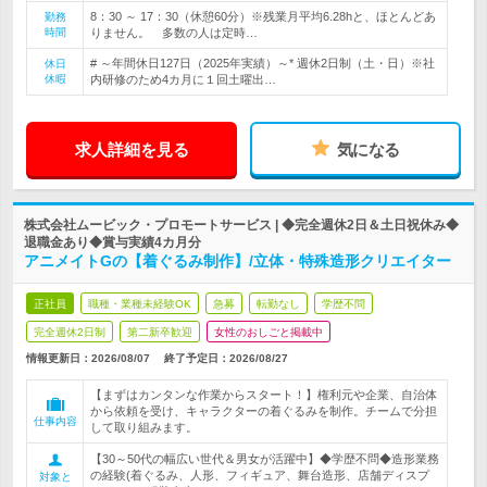
8：30 ～ 17：30（休憩60分）※残業月平均6.28hと、ほとんどあ
勤務
時間
りません。 多数の人は定時…
# ～年間休日127日（2025年実績）～* 週休2日制（土・日）※社
休日
休暇
内研修のため4カ月に１回土曜出…
求人詳細を見る
気になる
株式会社ムービック・プロモートサービス | ◆完全週休2日＆土日祝休み◆
退職金あり◆賞与実績4カ月分
アニメイトGの【着ぐるみ制作】/立体・特殊造形クリエイター
正社員
職種・業種未経験OK
急募
転勤なし
学歴不問
完全週休2日制
第二新卒歓迎
女性のおしごと掲載中
情報更新日：2026/08/07
終了予定日：
2026/08/27
【まずはカンタンな作業からスタート！】権利元や企業、自治体
から依頼を受け、キャラクターの着ぐるみを制作。チームで分担
仕事内容
して取り組みます。
【30～50代の幅広い世代＆男女が活躍中】◆学歴不問◆造形業務
の経験(着ぐるみ、人形、フィギュア、舞台造形、店舗ディスプ
対象と