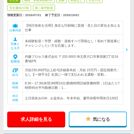
正社員
職種・業種未経験OK
急募
転勤なし
学歴不問
完全週休2日制
第二新卒歓迎
情報更新日：2026/07/31
終了予定日：
2026/10/01
【特許技術を活用】身近な印刷物に質感・見た目の変化を加える
仕事
仕事内容
未経験歓迎！学歴・経験・資格すべて関係なし！初めて製造業に
対象と
チャレンジしたい方を応援します。
なる方
内藤プロセス株式会社 〒332-0003 埼玉県川口市東領家2丁目16
番地8号
勤務地
月給230,000円以上給与詳細基本給：月給 23万円～固定残業代：
なし【一律手当】全員に一律で支払われる通勤・皆勤…
給与
8:30～17:30(休憩1時間15分)勤務時間詳細実働時間：1日あたり7
勤務
時間
時間45分平均勤務日数：1…
休日
土日祝休みGW、お盆休み、年末年始、慶弔休暇年間休日128日
休暇
求人詳細を見る
気になる