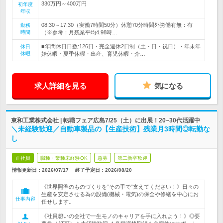
330万円～400万円
初年度
年収
08:30～17:30（実働7時間50分）休憩70分時間外労働有無：有
勤務
時間
（※参考：月残業平均4.98時…
■年間休日日数:126日・完全週休2日制（土・日・祝日）・年末年
休日
休暇
始休暇・夏季休暇・出産、育児休暇・介…
求人詳細を見る
気になる
東和工業株式会社 | 転職フェア広島7/25（土）に出展！20~30代活躍中
＼未経験歓迎／自動車製品の【生産技術】残業月3時間◎転勤な
し
正社員
職種・業種未経験OK
急募
第二新卒歓迎
情報更新日：2026/07/17
終了予定日：
2026/08/20
《世界照準のものづくりを”その手で”支えてください！》日々の
生産を安定させる為の設備(機械・電気)の保全や修繕を中心にお
仕事内容
任せします。
《社員想いの会社で一生モノのキャリアを手に入れよう！》◎要