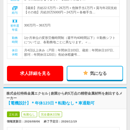
【蔵前】月給22.5万円～26万円＋危険手当1万円＋賞与年2回支給
【その他】月給20万5000円～24万円＋各種手当…
給与
300万円～363万円
初年度
年収
1か月単位の変形労働時間制（週平均40時間以下）※勤務シフト
勤務
時間
については、各勤務地ごとに異なります。＜…
月4日以上休み（戸田：年間休日103日、蔵前：年間休日107日、
休日
休暇
那珂：年間休日120日）有給休暇慶弔…
求人詳細を見る
気になる
株式会社特殊金属エクセル | 創業から約5万点の精密金属材料を創出するメ
ーカー
【電機設計】＊年休123日＊転勤なし＊車通勤可
正社員
転勤なし
完全週休2日制
情報更新日：2026/08/06
終了予定日：
2026/11/19