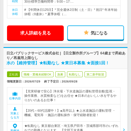
時間
30分標準労働時間帯：9:00～17:…
# 【年間休日125日】* 完全週休2日制（土・日）* 祝日* 年末年始
休日
休暇
休暇（9連休）* 夏季休暇（…
求人詳細を見る
気になる
日立パブリックサービス株式会社 | 【日立製作所グループ】64歳まで昇給あ
り／再雇用上限なし
水の【維持管理】★転勤なし ★東日本募集 ★面接1回！
正社員
職種・業種未経験OK
急募
転勤なし
第二新卒歓迎
情報更新日：2026/07/29
終了予定日：
2026/09/28
【充実研修で安心】浄水場・下水道施設の運転管理全般(監視・
操作業務、水質検査など)をお任せ ★日本のおいしい水を守るや
仕事内容
りがいのあるお仕事！
【20代～60代活躍中！】●高卒以上 ★上水道施設の運転管理 ・
対象と
機械、電気等 ・施設の運転操作・保守経験者歓迎！
なる方
★転勤なし 東京都台東区・埼玉県戸田市・茨城県那珂市のいずれ
かでの勤務となります。 【北部下水道事…
勤務地