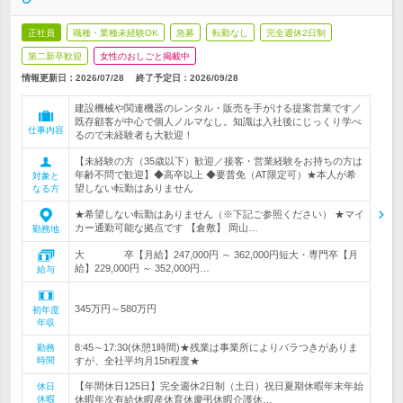
正社員
職種・業種未経験OK
急募
転勤なし
完全週休2日制
第二新卒歓迎
女性のおしごと掲載中
情報更新日：2026/07/28
終了予定日：
2026/09/28
建設機械や関連機器のレンタル・販売を手がける提案営業です／
既存顧客が中心で個人ノルマなし。知識は入社後にじっくり学べ
仕事内容
るので未経験者も大歓迎！
【未経験の方（35歳以下）歓迎／接客・営業経験をお持ちの方は
年齢不問で歓迎】◆高卒以上 ◆要普免（AT限定可）★本人が希
対象と
望しない転勤はありません
なる方
★希望しない転勤はありません（※下記ご参照ください） ★マイ
カー通勤可能な拠点です 【倉敷】 岡山…
勤務地
大 卒【月給】247,000円 ～ 362,000円短大・専門卒【月
給】229,000円 ～ 352,000円…
給与
345万円～580万円
初年度
年収
8:45～17:30(休憩1時間)★残業は事業所によりバラつきがありま
勤務
時間
すが、全社平均月15h程度★
【年間休日125日】完全週休2日制（土日）祝日夏期休暇年末年始
休日
休暇
休暇年次有給休暇産休育休慶弔休暇介護休…