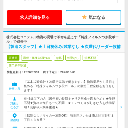
求人詳細を見る
気になる
株式会社ユニテム | 物流の現場で革命を起こす「特殊フィルムつき段ボー
ル」で成長中
【製造スタッフ】★土日祝休み/残業なし ★次世代リーダー候補
正社員
職種・業種未経験OK
急募
転勤なし
学歴不問
第二新卒歓迎
情報更新日：2026/07/31
終了予定日：
2026/10/01
【基本17時退社！冷暖房完備で働きやすい】物流業界から注目を
集める「特殊フィルムつき段ボール」の製造工程全般をお任せし
仕事内容
ます！
※45歳以下の方（若年層の長期キャリア形成を図るため）★学歴
不問★資格や免許も一切不問！★モノづくりが好きな方を積極採
対象と
用！意欲や人柄を重視★
なる方
【転勤なし／マイカー通勤OK】 埼玉県さいたま市北区吉野町１
丁目４３８番７
勤務地