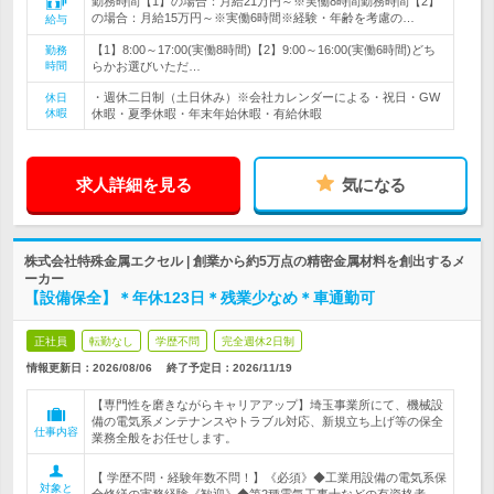
勤務時間【1】の場合：月給21万円～※実働8時間勤務時間【2】
の場合：月給15万円～※実働6時間※経験・年齢を考慮の…
給与
【1】8:00～17:00(実働8時間)【2】9:00～16:00(実働6時間)どち
勤務
時間
らかお選びいただ…
・週休二日制（土日休み）※会社カレンダーによる・祝日・GW
休日
休暇
休暇・夏季休暇・年末年始休暇・有給休暇
求人詳細を見る
気になる
株式会社特殊金属エクセル | 創業から約5万点の精密金属材料を創出するメ
ーカー
【設備保全】＊年休123日＊残業少なめ＊車通勤可
正社員
転勤なし
学歴不問
完全週休2日制
情報更新日：2026/08/06
終了予定日：
2026/11/19
【専門性を磨きながらキャリアアップ】埼玉事業所にて、機械設
備の電気系メンテナンスやトラブル対応、新規立ち上げ等の保全
仕事内容
業務全般をお任せします。
【 学歴不問・経験年数不問！】《必須》◆工業用設備の電気系保
対象と