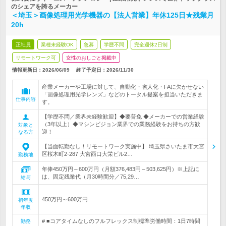
のシェアを誇るメーカー
＜埼玉＞画像処理用光学機器の【法人営業】年休125日★残業月
20h
正社員
業種未経験OK
急募
学歴不問
完全週休2日制
リモートワーク可
女性のおしごと掲載中
情報更新日：2026/06/09
終了予定日：
2026/11/30
産業メーカーや工場に対して、自動化・省人化・FAに欠かせない
「画像処理用光学レンズ」などのトータル提案を担当いただきま
仕事内容
す。
【学歴不問／業界未経験歓迎】◆要普免 ◆メーカーでの営業経験
（3年以上）◆マシンビジョン業界での業務経験をお持ちの方歓
対象と
迎！
なる方
【当面転勤なし！リモートワーク実施中】 埼玉県さいたま市大宮
区桜木町2-287 大宮西口大栄ビル2…
勤務地
年俸450万円～600万円（月額376,483円～503,625円）※上記に
は、固定残業代（月30時間分／75,29…
給与
450万円～600万円
初年度
年収
# ■コアタイムなしのフルフレックス制標準労働時間：1日7時間
勤務