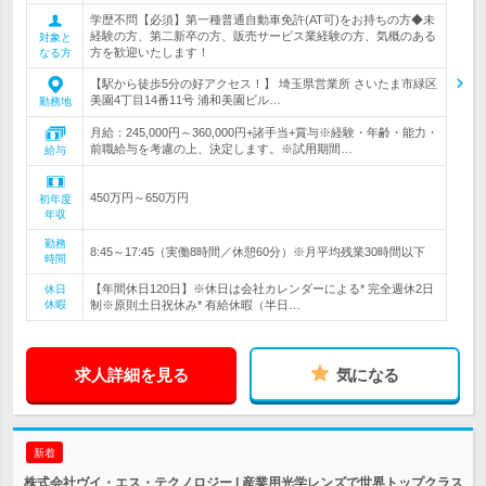
学歴不問【必須】第一種普通自動車免許(AT可)をお持ちの方◆未
経験の方、第二新卒の方、販売サービス業経験の方、気概のある
対象と
方を歓迎いたします！
なる方
【駅から徒歩5分の好アクセス！】 埼玉県営業所 さいたま市緑区
美園4丁目14番11号 浦和美園ビル…
勤務地
月給：245,000円～360,000円+諸手当+賞与※経験・年齢・能力・
前職給与を考慮の上、決定します。※試用期間…
給与
450万円～650万円
初年度
年収
勤務
8:45～17:45（実働8時間／休憩60分）※月平均残業30時間以下
時間
【年間休日120日】※休日は会社カレンダーによる* 完全週休2日
休日
休暇
制※原則土日祝休み* 有給休暇（半日…
求人詳細を見る
気になる
新着
株式会社ヴイ・エス・テクノロジー | 産業用光学レンズで世界トップクラス