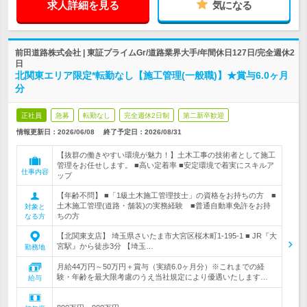
求人詳細を見る
気になる
前田道路株式会社 | 東証プライムGr/道路業界大手/年間休日127日/完全週休2
日
北関東エリア限定*転勤なし【施工管理(一般職)】★賞与6.0ヶ月
分
正社員
急募
転勤なし
完全週休2日制
第二新卒歓迎
情報更新日：2026/06/08
終了予定日：
2026/08/31
【抜群の働きやすい環境が魅力！】土木工事の技術者として施工
管理をお任せします。 ■高い定着率 ■安定環境で着実にスキルア
仕事内容
ップ
【年齢不問】 ■「1級土木施工管理技士」の資格をお持ちの方 ■
土木施工管理(道路・舗装)の実務経験 ■普通自動車免許をお持
対象と
ちの方
なる方
【北関東支店】 埼玉県さいたま市大宮区桜木町1-195-1 ■ JR『大
宮駅』から徒歩3分 【埼玉…
勤務地
月給44万円～50万円＋賞与（実績6.0ヶ月分）※これまでの経
験・年齢を最大限考慮のうえ当社規定により優遇いたします…
給与