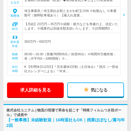
全修繕の実務経験《歓迎》◆第2種電気工事士などの有資格者
なる方
埼玉事業所／埼玉県比企郡ときがわ町玉川56 ※転勤なし ※車通
勤可（無料駐車場あり） 【雇入れ直後…
勤務地
【月給】23万円～35万円※経験・能力などを考慮の上、決定いた
します。※残業代は別途全額支給いたします。※試用期間3…
給与
350万円～650万円
初年度
年収
08:00～16:30（実働7時間45分／休憩45分）※時間外労働有無：
勤務
時間
有（月平均0～10時間程）※…
# 【年間休日123日】* 完全週休2日制（土日休み）* 祝日（一部会
休日
休暇
社カレンダーによる） * 年末…
求人詳細を見る
気になる
株式会社ユニテム | 物流の現場で革命を起こす「特殊フィルムつき段ボー
ル」で成長中
【一般事務】未経験歓迎｜16時退社もOK｜残業ほぼなし/賞与年
2回