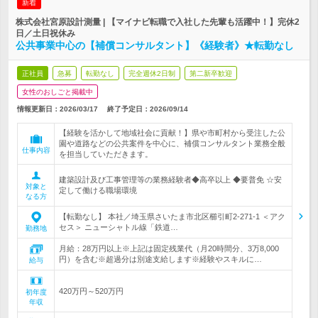
新着
株式会社宮原設計測量 | 【マイナビ転職で入社した先輩も活躍中！】完休2
日／土日祝休み
公共事業中心の【補償コンサルタント】《経験者》★転勤なし
正社員
急募
転勤なし
完全週休2日制
第二新卒歓迎
女性のおしごと掲載中
情報更新日：2026/03/17
終了予定日：
2026/09/14
【経験を活かして地域社会に貢献！】県や市町村から受注した公
園や道路などの公共案件を中心に、補償コンサルタント業務全般
仕事内容
を担当していただきます。
建築設計及び工事管理等の業務経験者◆高卒以上 ◆要普免 ☆安
対象と
定して働ける職場環境
なる方
【転勤なし】 本社／埼玉県さいたま市北区櫛引町2-271-1 ＜アク
セス＞ ニューシャトル線「鉄道…
勤務地
月給：28万円以上※上記は固定残業代（月20時間分、3万8,000
円）を含む※超過分は別途支給します※経験やスキルに…
給与
420万円～520万円
初年度
年収