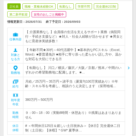
正社員
職種・業種未経験OK
転勤なし
学歴不問
完全週休2日制
第二新卒歓迎
女性のおしごと掲載中
情報更新日：2026/07/31
終了予定日：
2026/09/03
【 介護業務なし 】会員様の生活を支えるサポート業務（病院同
行・手続き支援など）★対人・社会人経験が活かせます ★男女と
仕事内容
もに育産休実績多数！
【 年齢不問★30代～40代活躍中 】■基本的なPCスキル（Excel、
Word）■要普通免許 ■相手に寄り添った柔らかい話し方や、温か
対象と
な対応を大切にできる方
なる方
【 転勤なし 】 川口／横浜／藤沢／大阪／京都／熊本／中間のい
ずれかの希望勤務地に配属します。 ■…
勤務地
月給／25万円～35万円＋諸手当（夏賞与100万実績あり）※年
齢・スキル等を考慮し、相談のうえ決定します （採用地域…
給与
380万円～500万円
初年度
年収
９：00～18：00（実動8時間・休憩あり）※残業はあまりありま
勤務
時間
せん
# ＜年間休日125日＆嬉しい土日祝休み＞【休日】完全週休二日
休日
休暇
制（土日祝）【休暇】* GW* 夏季休…