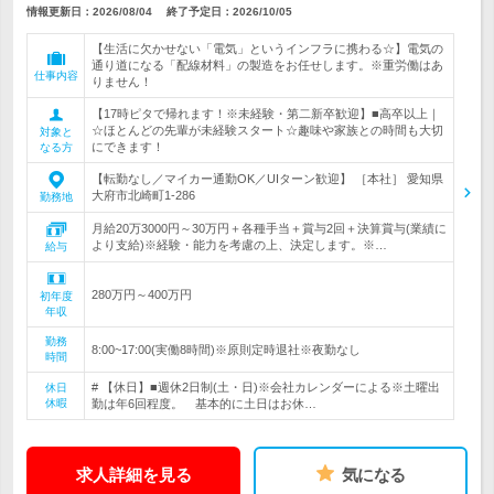
情報更新日：2026/08/04
終了予定日：
2026/10/05
【生活に欠かせない「電気」というインフラに携わる☆】電気の
通り道になる「配線材料」の製造をお任せします。※重労働はあ
仕事内容
りません！
【17時ピタで帰れます！※未経験・第二新卒歓迎】■高卒以上｜
☆ほとんどの先輩が未経験スタート☆趣味や家族との時間も大切
対象と
にできます！
なる方
【転勤なし／マイカー通勤OK／UIターン歓迎】 ［本社］ 愛知県
大府市北崎町1-286
勤務地
月給20万3000円～30万円＋各種手当＋賞与2回＋決算賞与(業績に
より支給)※経験・能力を考慮の上、決定します。※…
給与
280万円～400万円
初年度
年収
勤務
8:00~17:00(実働8時間)※原則定時退社※夜勤なし
時間
# 【休日】■週休2日制(土・日)※会社カレンダーによる※土曜出
休日
休暇
勤は年6回程度。 基本的に土日はお休…
求人詳細を見る
気になる