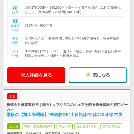
月給270,000円～360,000円＋諸手当＋賞与※月給には固定残業代
として、月20時間～22時間分40,000円…
給与
378万円～600万円
初年度
年収
08:30～17:30 (休憩時間：60分)※時間外労働有無：有★時短勤
勤務
時間
務相談可
★年間休日121日・休日 週休2日制(土日休み)/祝日※会社行事や
休日
休暇
棚卸のため年に4回ほど土曜日出勤あ…
求人詳細を見る
気になる
新着
株式会社横森製作所 | 国内トップクラスのシェアを誇る鉄骨階段の専門メー
カー
階段の【施工管理職】*未経験OK*土日祝休*年休123日*名古屋
正社員
職種・業種未経験OK
学歴不問
完全週休2日制
第二新卒歓迎
情報更新日：2026/08/07
終了予定日：
2027/01/28