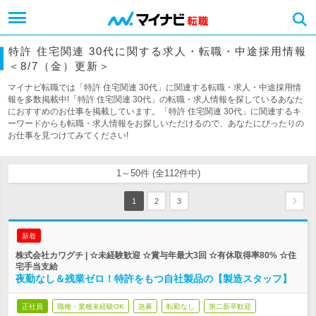
特許 住宅関連 30代に関する求人・転職・中途採用情報
＜8/7（金）更新＞
マイナビ転職では「特許 住宅関連 30代」に関連する転職・求人・中途採用情
報を多数掲載中!「特許 住宅関連 30代」の転職・求人情報を探しているあなた
におすすめのお仕事を掲載しています。「特許 住宅関連 30代」に関連するキ
ーワードからも転職・求人情報をお探しいただけるので、あなたにぴったりの
お仕事を見つけてみてください!
1～50件 (全112件中)
1
2
3
新着
株式会社カワグチ | ☆未経験歓迎 ☆賞与年最大3回 ☆有休取得率80% ☆住
宅手当支給
夜勤なし＆残業ゼロ！特許をもつ自社製品の【製造スタッフ】
正社員
職種・業種未経験OK
急募
転勤なし
第二新卒歓迎