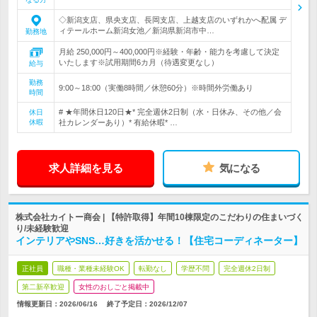
◇新潟支店、県央支店、長岡支店、上越支店のいずれかへ配属 デ
ィテールホーム新潟女池／新潟県新潟市中…
勤務地
月給 250,000円～400,000円※経験・年齢・能力を考慮して決定
いたします※試用期間6カ月（待遇変更なし）
給与
勤務
9:00～18:00（実働8時間／休憩60分）※時間外労働あり
時間
# ★年間休日120日★* 完全週休2日制（水・日休み、その他／会
休日
休暇
社カレンダーあり）* 有給休暇* …
求人詳細を見る
気になる
株式会社カイトー商会 | 【特許取得】年間10棟限定のこだわりの住まいづく
り/未経験歓迎
インテリアやSNS…好きを活かせる！【住宅コーディネーター】
正社員
職種・業種未経験OK
転勤なし
学歴不問
完全週休2日制
第二新卒歓迎
女性のおしごと掲載中
情報更新日：2026/06/16
終了予定日：
2026/12/07