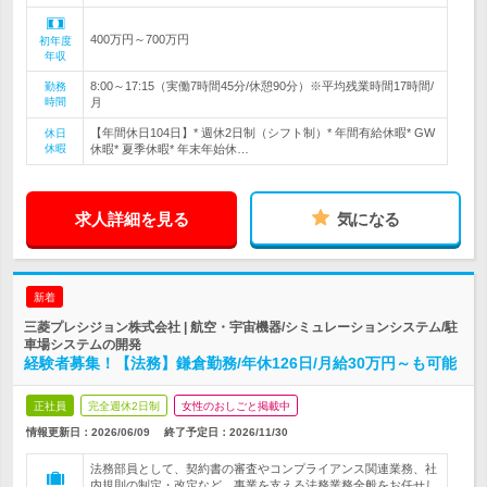
400万円～700万円
初年度
年収
8:00～17:15（実働7時間45分/休憩90分）※平均残業時間17時間/
勤務
時間
月
【年間休日104日】* 週休2日制（シフト制）* 年間有給休暇* GW
休日
休暇
休暇* 夏季休暇* 年末年始休…
求人詳細を見る
気になる
新着
三菱プレシジョン株式会社 | 航空・宇宙機器/シミュレーションシステム/駐
車場システムの開発
経験者募集！【法務】鎌倉勤務/年休126日/月給30万円～も可能
正社員
完全週休2日制
女性のおしごと掲載中
情報更新日：2026/06/09
終了予定日：
2026/11/30
法務部員として、契約書の審査やコンプライアンス関連業務、社
内規則の制定・改定など、事業を支える法務業務全般をお任せし