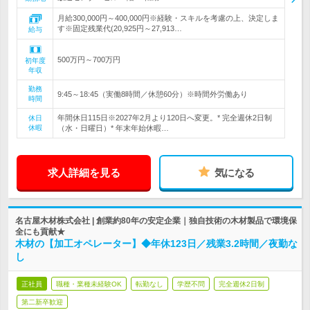
月給300,000円～400,000円※経験・スキルを考慮の上、決定しま
す※固定残業代(20,925円～27,913…
給与
500万円～700万円
初年度
年収
勤務
9:45～18:45（実働8時間／休憩60分）※時間外労働あり
時間
年間休日115日※2027年2月より120日へ変更。* 完全週休2日制
休日
休暇
（水・日曜日）* 年末年始休暇…
求人詳細を見る
気になる
名古屋木材株式会社 | 創業約80年の安定企業｜独自技術の木材製品で環境保
全にも貢献★
木材の【加工オペレーター】◆年休123日／残業3.2時間／夜勤な
し
正社員
職種・業種未経験OK
転勤なし
学歴不問
完全週休2日制
第二新卒歓迎