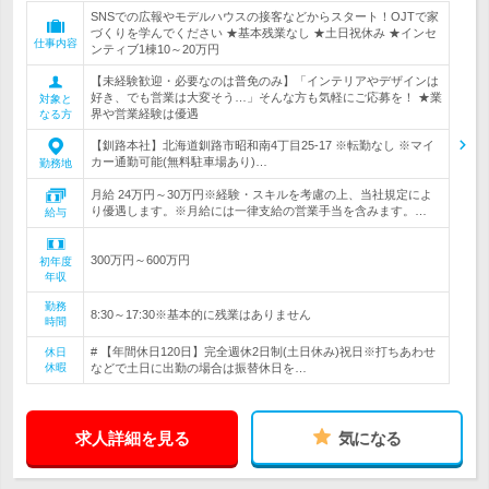
SNSでの広報やモデルハウスの接客などからスタート！OJTで家
づくりを学んでください ★基本残業なし ★土日祝休み ★インセ
仕事内容
ンティブ1棟10～20万円
【未経験歓迎・必要なのは普免のみ】「インテリアやデザインは
好き、でも営業は大変そう…」そんな方も気軽にご応募を！ ★業
対象と
界や営業経験は優遇
なる方
【釧路本社】北海道釧路市昭和南4丁目25-17 ※転勤なし ※マイ
カー通勤可能(無料駐車場あり)…
勤務地
月給 24万円～30万円※経験・スキルを考慮の上、当社規定によ
り優遇します。※月給には一律支給の営業手当を含みます。…
給与
300万円～600万円
初年度
年収
勤務
8:30～17:30※基本的に残業はありません
時間
# 【年間休日120日】完全週休2日制(土日休み)祝日※打ちあわせ
休日
休暇
などで土日に出勤の場合は振替休日を…
求人詳細を見る
気になる