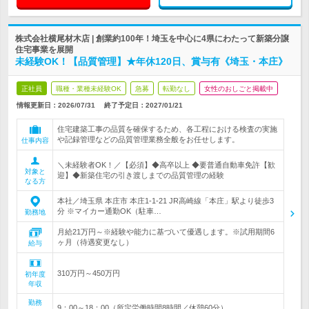
株式会社横尾材木店 | 創業約100年！埼玉を中心に4県にわたって新築分譲
住宅事業を展開
未経験OK！【品質管理】★年休120日、賞与有《埼玉・本庄》
正社員
職種・業種未経験OK
急募
転勤なし
女性のおしごと掲載中
情報更新日：2026/07/31
終了予定日：
2027/01/21
住宅建築工事の品質を確保するため、各工程における検査の実施
や記録管理などの品質管理業務全般をお任せします。
仕事内容
＼未経験者OK！／【必須】◆高卒以上 ◆要普通自動車免許【歓
対象と
迎】◆新築住宅の引き渡しまでの品質管理の経験
なる方
本社／埼玉県 本庄市 本庄1-1-21 JR高崎線「本庄」駅より徒歩3
分 ※マイカー通勤OK（駐車…
勤務地
月給21万円～※経験や能力に基づいて優遇します。※試用期間6
ヶ月（待遇変更なし）
給与
310万円～450万円
初年度
年収
勤務
9：00～18：00（所定労働時間8時間／休憩60分）