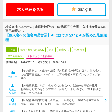
求人詳細を見る
気になる
株式会社PGSホーム | 未経験歓迎/20～60代幅広く活躍中/入社祝金最大138
万円/転勤なし
【個人宅への住宅商品営業】AIにはできないとAIが認めた最強職
種
正社員
職種・業種未経験OK
急募
転勤なし
学歴不問
第二新卒歓迎
女性のおしごと掲載中
情報更新日：2026/07/10
終了予定日：
2026/10/01
【契約業務なし×成約率9割】特許取得済み製品を扱う、個人宅へ
の住宅商品営業／トークマニュアル完備・高額インセンティブあ
仕事内容
り◎
【未経験歓迎】AIが「取って代われない」と認めた最強の職種。
お客様と心でつながる営業職。休みたいより 稼ぎたい方★特別な
対象と
営業スキルは不要
なる方
【社宅あり&家賃無料（全支店）／転勤なし・希望の地域で活躍
可能／関東・東海・関西・中国・九州の拠点…
勤務地
【入社1カ月目】月給：45万円＋各種手当＋歩合給※月給には、