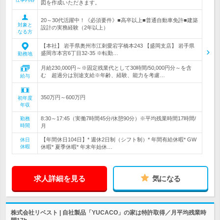
図を作成いただきます。
20～30代活躍中！《必須要件》■高卒以上■普通自動車免許■建築
対象と
設計の実務経験（2年以上）
なる方
【本社】 岩手県奥州市江刺愛宕字橋本243 【盛岡支店】 岩手県
盛岡市本宮6丁目32-35 ※転勤…
勤務地
月給230,000円～※固定残業代として30時間/50,000円分～を含
む 超過分は別途支給※年齢、経験、能力を考慮…
給与
350万円～600万円
初年度
年収
8:30～17:45（実働7時間45分/休憩90分）※平均残業時間17時間/
勤務
時間
月
【年間休日104日】* 週休2日制（シフト制）* 年間有給休暇* GW
休日
休暇
休暇* 夏季休暇* 年末年始休…
求人詳細を見る
気になる
株式会社リベスト | 自社製品「YUCACO」の家は特許取得／月平均残業時