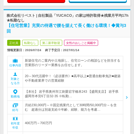
株式会社リベスト | 自社製品「YUCACO」の家は特許取得★残業月平均17h
★転勤なし
【住宅営業】充実の待遇で腰を据えて長く働ける環境！◆賞与3
回
正社員
転勤なし
第二新卒歓迎
女性のおしごと掲載中
情報更新日：2026/07/24
終了予定日：
2027/01/14
新築住宅のご案内や土地探し、住宅ローンの相談などを担当する
営業部のリーダー業務をお任せします。
仕事内容
20～30代活躍中！《必須要件》■高卒以上■普通自動車免許■建築
対象と
や不動産業界での営業経験
なる方
【本社】 岩手県奥州市江刺愛宕字橋本243 【盛岡支店】 岩手県
盛岡市本宮6丁目32-35 ※転勤…
勤務地
月給230,000円～※固定残業代として30時間/50,000円分～を含
む 超過分は別途支給※年齢、経験、能力を考慮…
給与
400万円～700万円
初年度
年収