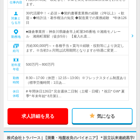
仕事内容
ます。
30代活躍中！＜必須＞◆契約書審査業務の経験（2年以上）＜歓
迎＞◆特許法・著作権法の知見 ◆製造業での業務経験 *年休126
対象と
日
なる方
■鎌倉事業所：神奈川県鎌倉市上町屋345番地 ※湘南モノレー
ル 湘南町屋駅（徒歩5分） 【雇入れ直…
勤務地
月給300,000円～＋各種手当＋賞与※経験・役割等により決定し
ます。※当初3ヵ月間は試用期間となりますが待遇に変更…
給与
500万円～800万円
初年度
年収
8:30～17:00（休憩：12:15～13:00）※フレックスタイム制度あり
勤務
時間
（標準労働時間：1日あ…
# 年間休日126日* 完全週休二日制（土曜・日曜）* 祝日* GW* 夏
休日
休暇
季* 年末年始* 8月第1…
求人詳細を見る
気になる
株式会社トラバース | 【測量・地盤改良のパイオニア】＊設立以来連続黒字/