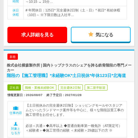
時間
～10:15 → 15分…
# 年間休日：125日* 完全週休2日制（土・日）* 祝日* 有給休暇
休日
休暇
（10日～ ※下限日数は入社半…
求人詳細を見る
気になる
新着
株式会社横森製作所 | 国内トップクラスのシェアを誇る鉄骨階段の専門メー
カー
階段の【施工管理職】*未経験OK*土日祝休*年休123日*北海道
正社員
職種・業種未経験OK
完全週休2日制
第二新卒歓迎
情報更新日：2026/08/07
終了予定日：
2027/01/28
【土日祝休みの完全週休2日制】ショッピングモールやスタジア
ムといったランドマーク案件等を中心に、様々な階段設置工事の
仕事内容
施工管理をお任せします。
必須＜共通＞◆高卒以上 ◆普通自動車第一種免許（AT限定可）
対象と
＜経験者＞◆施工管理の経験 ＜未経験＞29歳以下の方 ※
なる方