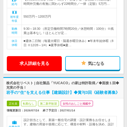
時間外労働の有無に関わらず22時間分／一律（定額）5万円…
給与
550万円～1200万円
初年度
年収
9:30～18:30 （所定労働時間7時間20分／休憩時間：100分）※残
勤務
時間
業は基本なし！ほとんどが定…
■週休二日制（毎週火曜日・隔週水曜日休み）■年末年始休暇（8
休日
休暇
日 ※12/28～1/4）■夏季休暇■慶…
求人詳細を見る
気になる
株式会社リベスト | 自社製品「YUCACO」の家は特許取得／◆面接１回◆
充実の手当！
岩手の“住”を支える仕事【建築設計】◆賞与3回《経験者募集》
正社員
転勤なし
第二新卒歓迎
女性のおしごと掲載中
情報更新日：2026/07/24
終了予定日：
2027/01/14
設計担当として、新築一般住宅の調査・設計業務をお任せしま
す。建物の用途や規模に応じて、構造や材料・設備を決め、設計
仕事内容