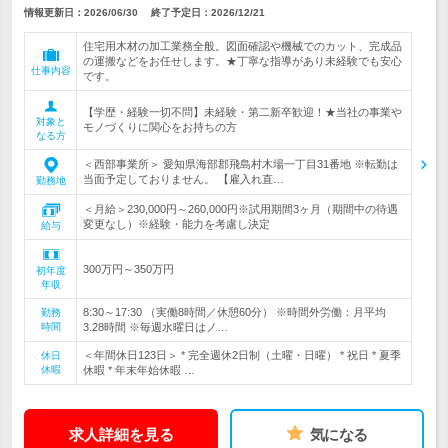
情報更新日：2026/06/30
終了予定日：
2026/12/21
住宅用木材の加工業務全般。図面確認や機械でのカット、完成品
の運搬などをお任せします。★丁寧な指導があり未経験でも安心
仕事内容
です。
【学歴・経験一切不問】未経験・第二新卒歓迎！★当社の事業や
対象と
モノづくりに関心をお持ちの方
なる方
＜西部事業所＞ 愛知県海部郡飛島村木場一丁目31番地 ※転勤は
当面予定しておりません。 【雇入れ直…
勤務地
＜月給＞230,000円～260,000円※試用期間3ヶ月（期間中の待遇
変更なし）※経験・能力を考慮し決定
給与
300万円～350万円
初年度
年収
8:30～17:30 （実働8時間／休憩60分） ※時間外労働：月平均
勤務
時間
3.28時間 ※毎週水曜日はノ…
＜年間休日123日＞ * 完全週休2日制（土曜・日曜） * 祝日 * 夏季
休日
休暇
休暇 * 年末年始休暇 …
求人詳細を見る
気になる