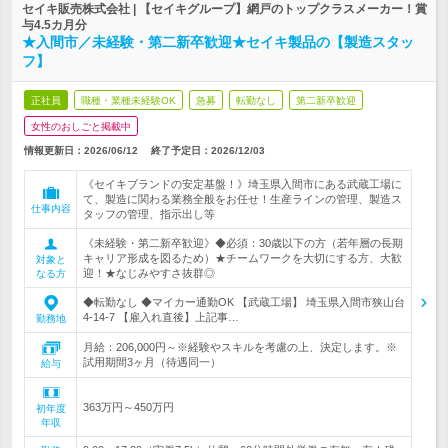
セイキ販売株式会社 | 【セイキグループ】網戸のトップクラスメーカー！賞
与4.5カ月分
★入間市／未経験・第二新卒歓迎★セイキ製品の【製造スタッ
フ】
正社員
職種・業種未経験OK
急募
転勤なし
第二新卒歓迎
女性のおしごと掲載中
情報更新日：2026/06/12
終了予定日：
2026/12/03
《セイキブランドの安定基盤！》埼玉県入間市にある武蔵工場に
て、製造に関わる業務全般をお任せ！生産ラインの管理、製造ス
仕事内容
タッフの管理、指示出し等
《未経験・第二新卒歓迎》◆必須：30歳以下の方（若年層の長期
キャリア形成を図るため）★チームワークを大切にする方、大歓
対象と
迎！★なじみやすさ抜群◎
なる方
◆転勤なし ◆マイカー通勤OK 【武蔵工場】 埼玉県入間市狭山台
4-14-7 【雇入れ直後】上記事…
勤務地
月給：206,000円～※経験やスキルを考慮の上、決定します。※
試用期間3ヶ月（待遇同一）
給与
363万円～450万円
初年度
年収