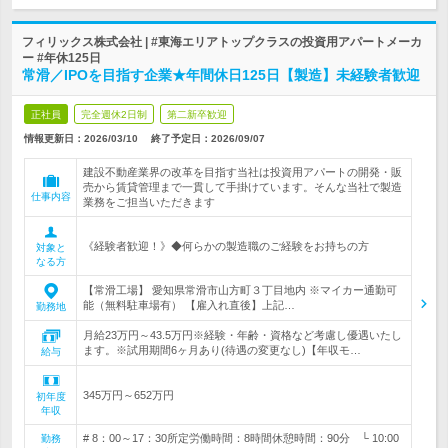
フィリックス株式会社 | #東海エリアトップクラスの投資用アパートメーカ
ー #年休125日
常滑／IPOを目指す企業★年間休日125日【製造】未経験者歓迎
正社員
完全週休2日制
第二新卒歓迎
情報更新日：2026/03/10
終了予定日：
2026/09/07
建設不動産業界の改革を目指す当社は投資用アパートの開発・販
売から賃貸管理まで一貫して手掛けています。そんな当社で製造
仕事内容
業務をご担当いただきます
《経験者歓迎！》◆何らかの製造職のご経験をお持ちの方
対象と
なる方
【常滑工場】 愛知県常滑市山方町３丁目地内 ※マイカー通勤可
能（無料駐車場有） 【雇入れ直後】上記…
勤務地
月給23万円～43.5万円※経験・年齢・資格など考慮し優遇いたし
ます。※試用期間6ヶ月あり(待遇の変更なし)【年収モ…
給与
345万円～652万円
初年度
年収
# 8：00～17：30所定労働時間：8時間休憩時間：90分 └ 10:00
勤務