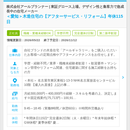
株式会社アールプランナー | 東証グロース上場。デザイン性と集客力で急成
長中の住宅メーカー
＜愛知＞木造住宅の【アフターサービス・リフォーム】年休115
日
正社員
職種・業種未経験OK
学歴不問
完全週休2日制
第二新卒歓迎
情報更新日：2026/05/22
終了予定日：
2026/11/12
自社ブランドの木造住宅「アールギャラリー」をご購入いただい
たお客様への定期点検やアフターメンテナンスをお任せします。
仕事内容
学歴・経験不問／業界・職種未経験者歓迎！＜歓迎要件＞マンシ
ョン管理やリフォーム関連、住宅建築に関する施工経験をお持ち
対象と
の方
なる方
＜本社＞ 名古屋市東区東桜1-13-3 NHK名古屋放送センタービル
10階 【雇入れ直後】上記の事…
勤務地
月給300,000円～400,000円※経験・スキルを考慮の上、決定しま
す※固定残業代(75,713円～100,91…
給与
勤務
9:45～18:45（実働8時間／休憩60分）※時間外労働あり
時間
* 年間休日115日* 完全週休2日制（火・水曜日）* 年末年始休暇 *
休日
休暇
GW休暇* 夏季休暇* 慶…