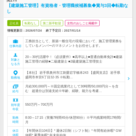
間17h
【建築施工管理】有資格者・管理職候補募集◆賞与3回◆転勤な
し
正社員
転勤なし
第二新卒歓迎
女性のおしごと掲載中
情報更新日：2026/07/24
終了予定日：
2027/01/14
工務担当として、新築一般住宅の現場において、施工管理業務を
しているメンバーのマネジメントをお任せします。
仕事内容
20～30代活躍中！《必須要件》■高卒以上■普通自動車免許■建築
対象と
施工管理の経験■二級建築士 ■2級建築施工管理技士
なる方
【本社】 岩手県奥州市江刺愛宕字橋本243 【盛岡支店】 岩手県
盛岡市本宮6丁目32-35 ※転勤…
勤務地
月給300,000円～※固定残業代として30時間/50,000円分～を含
む 超過分は別途支給※年齢、経験、能力を考慮…
給与
550万円～700万円
初年度
年収
8:00～17:15（実働7時間45分/休憩90分）※平均残業時間17時間/
勤務
時間
月
【年間休日104日】* 週休2日制（シフト制）* 年間有給休暇* GW
休日
休暇
休暇* 夏季休暇* 年末年始休…