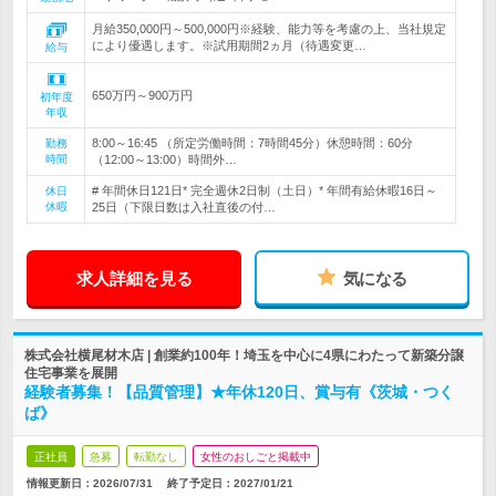
月給350,000円～500,000円※経験、能力等を考慮の上、当社規定
により優遇します。※試用期間2ヵ月（待遇変更…
給与
650万円～900万円
初年度
年収
8:00～16:45 （所定労働時間：7時間45分）休憩時間：60分
勤務
時間
（12:00～13:00）時間外…
# 年間休日121日* 完全週休2日制（土日）* 年間有給休暇16日～
休日
休暇
25日（下限日数は入社直後の付…
求人詳細を見る
気になる
株式会社横尾材木店 | 創業約100年！埼玉を中心に4県にわたって新築分譲
住宅事業を展開
経験者募集！【品質管理】★年休120日、賞与有《茨城・つく
ば》
正社員
急募
転勤なし
女性のおしごと掲載中
情報更新日：2026/07/31
終了予定日：
2027/01/21