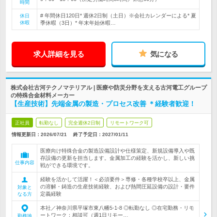
時間
# 年間休日120日* 週休2日制（土日）※会社カレンダーによる* 夏
休日
休暇
季休暇（3日）* 年末年始休暇…
求人詳細を見る
気になる
株式会社古河テクノマテリアル | 医療や防災分野を支える古河電工グループ
の特殊合金材料メーカー
【生産技術】先端金属の製造・プロセス改善 ＊経験者歓迎！
正社員
転勤なし
完全週休2日制
リモートワーク可
情報更新日：2026/07/21
終了予定日：
2027/01/11
医療向け特殊合金の製造設備設計や仕様策定、新規設備導入や既
存設備の更新を担当します。金属加工の経験を活かし、新しい挑
仕事内容
戦ができる環境です。
経験を活かして活躍！＜必須要件＞専修・各種学校卒以上、金属
の溶解・鋳造の生産技術経験、および熱間圧延設備の設計・要件
対象と
定義経験
なる方
本社／神奈川県平塚市東八幡5-1-8 ◎転勤なし ◎在宅勤務・リモ
ートワーク：相談可（週1日リモー…
勤務地