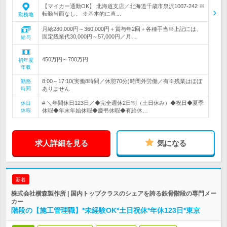
【マイカー通勤OK】 北海道支店／北海道千歳市泉沢1007-242 ※
転勤当面なし。 ※基本的に直…
勤務地
月給280,000円～360,000円＋賞与年2回＋各種手当※上記には、
固定残業代30,000円～57,000円／月…
給与
450万円～700万円
初年度
年収
8:00～17:10(実働8時間／休憩70分)時間外労働／有※残業はほぼ
勤務
時間
ありません
# ＼年間休日123日／◆完全週休2日制（土日休み）◆祝日◆夏季
休日
休暇
休暇◆年末年始休暇◆慶弔休暇◆有給休…
求人詳細を見る
気になる
新着
株式会社横森製作所 | 国内トップクラスのシェアを誇る鉄骨階段の専門メー
カー
階段の【施工管理職】*未経験OK*土日祝休*年休123日*東京