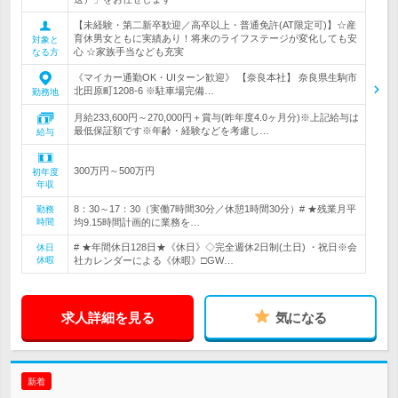
【未経験・第二新卒歓迎／高卒以上・普通免許(AT限定可)】☆産
育休男女ともに実績あり！将来のライフステージが変化しても安
対象と
心 ☆家族手当なども充実
なる方
《マイカー通勤OK・UIターン歓迎》 【奈良本社】 奈良県生駒市
北田原町1208-6 ※駐車場完備…
勤務地
月給233,600円～270,000円＋賞与(昨年度4.0ヶ月分)※上記給与は
最低保証額です※年齢・経験などを考慮し…
給与
300万円～500万円
初年度
年収
8：30～17：30（実働7時間30分／休憩1時間30分）# ★残業月平
勤務
時間
均9.15時間計画的に業務を…
# ★年間休日128日★《休日》◇完全週休2日制(土日) ・祝日※会
休日
休暇
社カレンダーによる《休暇》□GW…
求人詳細を見る
気になる
新着