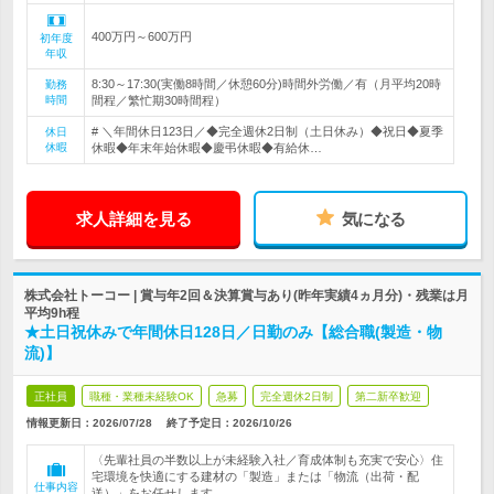
400万円～600万円
初年度
年収
8:30～17:30(実働8時間／休憩60分)時間外労働／有（月平均20時
勤務
時間
間程／繁忙期30時間程）
# ＼年間休日123日／◆完全週休2日制（土日休み）◆祝日◆夏季
休日
休暇
休暇◆年末年始休暇◆慶弔休暇◆有給休…
求人詳細を見る
気になる
株式会社トーコー | 賞与年2回＆決算賞与あり(昨年実績4ヵ月分)・残業は月
平均9h程
★土日祝休みで年間休日128日／日勤のみ【総合職(製造・物
流)】
正社員
職種・業種未経験OK
急募
完全週休2日制
第二新卒歓迎
情報更新日：2026/07/28
終了予定日：
2026/10/26
〈先輩社員の半数以上が未経験入社／育成体制も充実で安心〉住
宅環境を快適にする建材の「製造」または「物流（出荷・配
仕事内容
送）」をお任せします