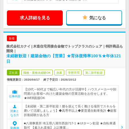
求人詳細を見る
気になる
新着
株式会社カナイ | 木造住宅用接合金物でトップクラスのシェア｜特許商品も
開発｜
未経験歓迎！建築金物の【営業】★育休復帰率100％★年休121
日
正社員
職種・業種未経験OK
急募
学歴不問
第二新卒歓迎
情報更新日：2026/04/17
終了予定日：
2026/10/12
【10代～60代まで幅広い年代の方が活躍中】ハウスメーカーや卸
問屋のお客様へ向けた建築金物の営業活動をお任せします。
仕事内容
★WEB面接OK
【未経験・第二新卒歓迎！腰を据えて長く働ける場所でスキルを
磨いて活躍しましょう】◆高専卒以上◆要普通自動車免許 ◆顧客
対象と
折衝経験がある方
なる方
■八潮事業所 埼玉県八潮市西袋717-1 ★UIターン歓迎 ★自転車通
勤可 【雇入れ直後】上記事業…
勤務地