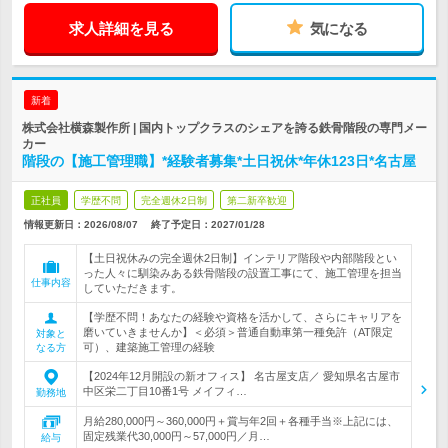
求人詳細を見る
気になる
新着
株式会社横森製作所 | 国内トップクラスのシェアを誇る鉄骨階段の専門メー
カー
階段の【施工管理職】*経験者募集*土日祝休*年休123日*名古屋
正社員
学歴不問
完全週休2日制
第二新卒歓迎
情報更新日：2026/08/07
終了予定日：
2027/01/28
【土日祝休みの完全週休2日制】インテリア階段や内部階段とい
った人々に馴染みある鉄骨階段の設置工事にて、施工管理を担当
仕事内容
していただきます。
【学歴不問！あなたの経験や資格を活かして、さらにキャリアを
磨いていきませんか】＜必須＞普通自動車第一種免許（AT限定
対象と
可）、建築施工管理の経験
なる方
【2024年12月開設の新オフィス】 名古屋支店／ 愛知県名古屋市
中区栄二丁目10番1号 メイフィ…
勤務地
月給280,000円～360,000円＋賞与年2回＋各種手当※上記には、
固定残業代30,000円～57,000円／月…
給与