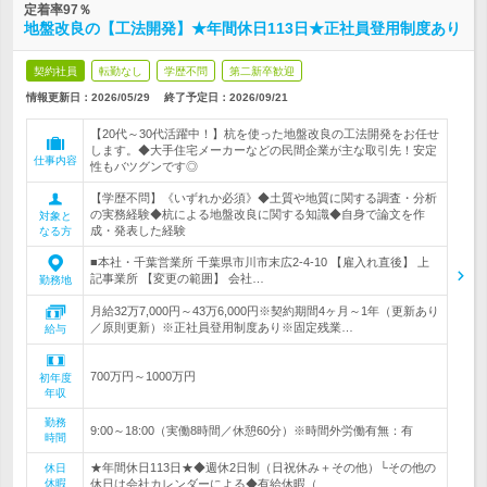
定着率97％
地盤改良の【工法開発】★年間休日113日★正社員登用制度あり
契約社員
転勤なし
学歴不問
第二新卒歓迎
情報更新日：2026/05/29
終了予定日：
2026/09/21
【20代～30代活躍中！】杭を使った地盤改良の工法開発をお任せ
します。◆大手住宅メーカーなどの民間企業が主な取引先！安定
仕事内容
性もバツグンです◎
【学歴不問】《いずれか必須》◆土質や地質に関する調査・分析
の実務経験◆杭による地盤改良に関する知識◆自身で論文を作
対象と
成・発表した経験
なる方
■本社・千葉営業所 千葉県市川市末広2-4-10 【雇入れ直後】 上
記事業所 【変更の範囲】 会社…
勤務地
月給32万7,000円～43万6,000円※契約期間4ヶ月～1年（更新あり
／原則更新）※正社員登用制度あり※固定残業…
給与
700万円～1000万円
初年度
年収
勤務
9:00～18:00（実働8時間／休憩60分）※時間外労働有無：有
時間
★年間休日113日★◆週休2日制（日祝休み＋その他）└その他の
休日
休暇
休日は会社カレンダーによる◆有給休暇（…