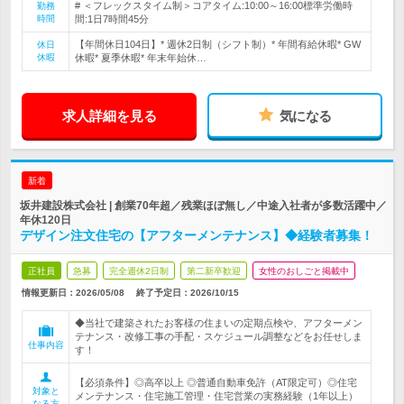
# ＜フレックスタイム制＞コアタイム:10:00～16:00標準労働時
勤務
時間
間:1日7時間45分
【年間休日104日】* 週休2日制（シフト制）* 年間有給休暇* GW
休日
休暇
休暇* 夏季休暇* 年末年始休…
求人詳細を見る
気になる
新着
坂井建設株式会社 | 創業70年超／残業ほぼ無し／中途入社者が多数活躍中／
年休120日
デザイン注文住宅の【アフターメンテナンス】◆経験者募集！
正社員
急募
完全週休2日制
第二新卒歓迎
女性のおしごと掲載中
情報更新日：2026/05/08
終了予定日：
2026/10/15
◆当社で建築されたお客様の住まいの定期点検や、アフターメン
テナンス・改修工事の手配・スケジュール調整などをお任せしま
仕事内容
す！
【必須条件】◎高卒以上 ◎普通自動車免許（AT限定可）◎住宅
対象と
メンテナンス・住宅施工管理・住宅営業の実務経験（1年以上）
なる方