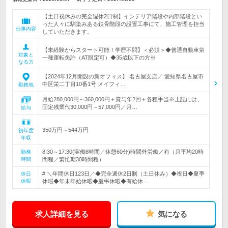
【土日祝休みの完全週休2日制】インテリア階段や内部階段とい
った人々に馴染みある鉄骨階段の設置工事にて、施工管理を担当
仕事内容
していただきます。
【未経験からスタート可能！学歴不問】＜必須＞◆普通自動車第
対象と
一種運転免許（AT限定可）◆35歳以下の方※
なる方
【2024年12月開設の新オフィス】 名古屋支店／ 愛知県名古屋市
中区栄二丁目10番1号 メイフィ…
勤務地
月給280,000円～360,000円＋賞与年2回＋各種手当※上記には、
固定残業代30,000円～57,000円／月…
給与
350万円～544万円
初年度
年収
8:30～17:30(実働8時間／休憩60分)時間外労働／有（月平均20時
勤務
時間
間程／繁忙期30時間程）
# ＼年間休日123日／◆完全週休2日制（土日休み）◆祝日◆夏季
休日
休暇
休暇◆年末年始休暇◆慶弔休暇◆有給休…
求人詳細を見る
気になる