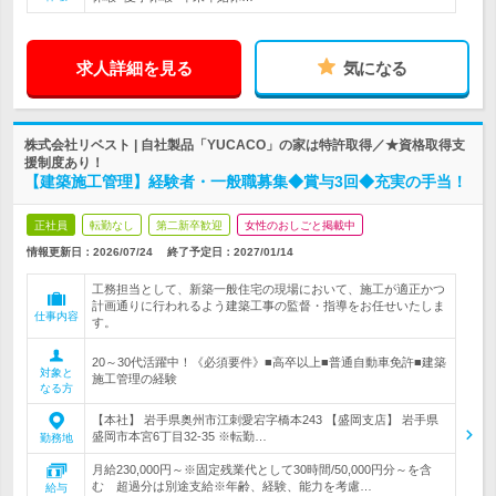
求人詳細を見る
気になる
株式会社リベスト | 自社製品「YUCACO」の家は特許取得／★資格取得支
援制度あり！
【建築施工管理】経験者・一般職募集◆賞与3回◆充実の手当！
正社員
転勤なし
第二新卒歓迎
女性のおしごと掲載中
情報更新日：2026/07/24
終了予定日：
2027/01/14
工務担当として、新築一般住宅の現場において、施工が適正かつ
計画通りに行われるよう建築工事の監督・指導をお任せいたしま
仕事内容
す。
20～30代活躍中！《必須要件》■高卒以上■普通自動車免許■建築
対象と
施工管理の経験
なる方
【本社】 岩手県奥州市江刺愛宕字橋本243 【盛岡支店】 岩手県
盛岡市本宮6丁目32-35 ※転勤…
勤務地
月給230,000円～※固定残業代として30時間/50,000円分～を含
む 超過分は別途支給※年齢、経験、能力を考慮…
給与