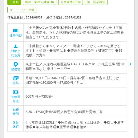
正社員
職種・業種未経験OK
完全週休2日制
第二新卒歓迎
リモートワーク可
情報更新日：2026/08/07
終了予定日：
2027/01/28
【土日祝休みの完全週休2日制】内部・外部階段やインテリア階
段、装飾階段、らせん階段等の幅広い階段設置工事の施工管理を
仕事内容
担当していただきます。
【未経験からキャリアスタート可能！イチからスキルを磨けま
す！】＜必須＞◆高卒以上 ◆普通自動車免許（AT限定可）◆35
対象と
歳以下の方※
なる方
東京本社／ 東京都渋谷区笹塚1-47-1 メルクマール京王笹塚7階 ※
転勤当面なし ※リモートワー…
勤務地
月給270,000円～344,000円＋賞与年2回＋各種手当※上記には、
固定残業代30,000円～57,000円／月…
給与
500万円～730万円
初年度
年収
勤務
8:30～17:30(実働8時間／休憩60分)時間外労働／有
時間
# ＼年間休日123日／◆完全週休2日制（土日休み）◆祝日◆夏季
休日
休暇
休暇◆年末年始休暇◆慶弔休暇◆有給休…