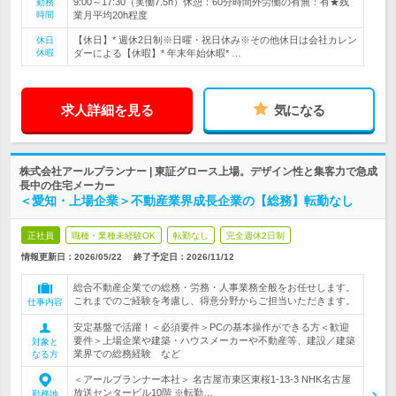
9:00～17:30（実働7.5h）休憩：60分時間外労働の有無：有★残
勤務
時間
業月平均20h程度
【休日】* 週休2日制※日曜・祝日休み※その他休日は会社カレン
休日
休暇
ダーによる【休暇】* 年末年始休暇* …
求人詳細を見る
気になる
株式会社アールプランナー | 東証グロース上場。デザイン性と集客力で急成
長中の住宅メーカー
＜愛知・上場企業＞不動産業界成長企業の【総務】転勤なし
正社員
職種・業種未経験OK
転勤なし
完全週休2日制
情報更新日：2026/05/22
終了予定日：
2026/11/12
総合不動産企業での総務・労務・人事業務全般をお任せします。
これまでのご経験を考慮し、得意分野からご担当いただきます。
仕事内容
安定基盤で活躍！＜必須要件＞PCの基本操作ができる方＜歓迎
要件＞上場企業や建築・ハウスメーカーや不動産等、建設／建築
対象と
業界での総務経験 など
なる方
＜アールプランナー本社＞ 名古屋市東区東桜1-13-3 NHK名古屋
放送センタービル10階 ※転勤…
勤務地