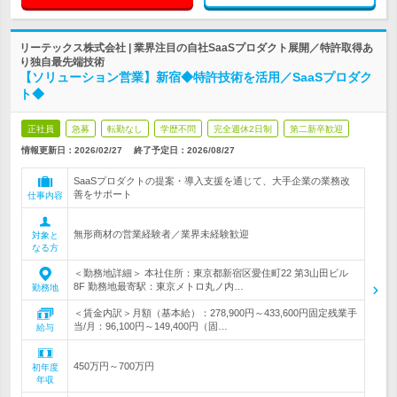
リーテックス株式会社 | 業界注目の自社SaaSプロダクト展開／特許取得あ
り独自最先端技術
【ソリューション営業】新宿◆特許技術を活用／SaaSプロダク
ト◆
正社員
急募
転勤なし
学歴不問
完全週休2日制
第二新卒歓迎
情報更新日：2026/02/27
終了予定日：
2026/08/27
SaaSプロダクトの提案・導入支援を通じて、大手企業の業務改
善をサポート
仕事内容
無形商材の営業経験者／業界未経験歓迎
対象と
なる方
＜勤務地詳細＞ 本社住所：東京都新宿区愛住町22 第3山田ビル
8F 勤務地最寄駅：東京メトロ丸ノ内…
勤務地
＜賃金内訳＞月額（基本給）：278,900円～433,600円固定残業手
当/月：96,100円～149,400円（固…
給与
450万円～700万円
初年度
年収