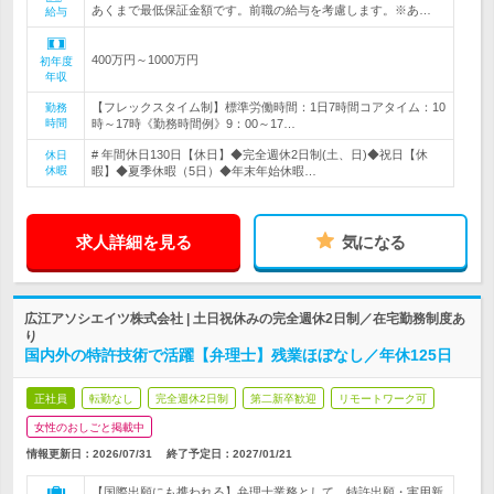
あくまで最低保証金額です。前職の給与を考慮します。※あ…
給与
400万円～1000万円
初年度
年収
【フレックスタイム制】標準労働時間：1日7時間コアタイム：10
勤務
時間
時～17時《勤務時間例》9：00～17…
# 年間休日130日【休日】◆完全週休2日制(土、日)◆祝日【休
休日
休暇
暇】◆夏季休暇（5日）◆年末年始休暇…
求人詳細を見る
気になる
広江アソシエイツ株式会社 | 土日祝休みの完全週休2日制／在宅勤務制度あ
り
国内外の特許技術で活躍【弁理士】残業ほぼなし／年休125日
正社員
転勤なし
完全週休2日制
第二新卒歓迎
リモートワーク可
女性のおしごと掲載中
情報更新日：2026/07/31
終了予定日：
2027/01/21
【国際出願にも携われる】弁理士業務として、特許出願・実用新