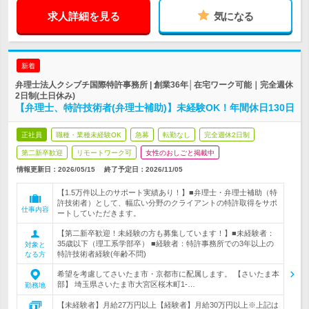
求人詳細を見る
気になる
新着
弁理士法人クシブチ国際特許事務所 | 創業36年│在宅ワーク可能｜完全週休
2日制(土日休み)
【弁理士、特許技術者(弁理士補助)】未経験OK！年間休日130日
正社員
職種・業種未経験OK
急募
転勤なし
完全週休2日制
第二新卒歓迎
リモートワーク可
女性のおしごと掲載中
情報更新日：2026/05/15
終了予定日：
2026/11/05
【1.5万件以上のサポート実績あり！】■弁理士・弁理士補助（特
許技術者）として、幅広い分野のクライアントの特許取得をサポ
仕事内容
ートしていただきます。
【第二新卒歓迎！未経験の方も募集しています！】■未経験者：
35歳以下（理工系学部卒） ■経験者：特許事務所での3年以上の
対象と
特許技術者経験(年齢不問)
なる方
希望を考慮してさいたま市・京都市に配属します。 【さいたま本
部】 埼玉県さいたま市大宮区桜木町1-…
勤務地
【未経験者】月給27万円以上【経験者】月給30万円以上※上記は