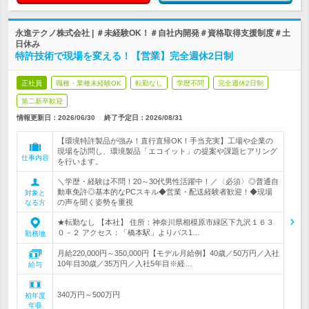
永進テクノ株式会社 | ＃未経験OK！＃自社内開発＃資格取得支援制度＃土
日休み
特許技術で現場を変える！【営業】完全週休2日制
正社員
職種・業種未経験OK
転勤なし
学歴不問
完全週休2日制
第二新卒歓迎
情報更新日：2026/06/30
終了予定日：
2026/08/31
【環境特許製品が強み！直行直帰OK！手当充実】工場や企業の
現場を訪問し、環境製品「エコイット」の提案や課題ヒアリング
仕事内容
を行います。
＼学歴・経験は不問！20～30代男性活躍中！／〈必須〉◎普通自
動車免許◎基本的なPCスキル◆営業・配送経験者歓迎！◆現場
対象と
の声を聞く姿勢を重視
なる方
★転勤なし 【本社】 住所：神奈川県相模原市緑区下九沢１６３
０－２ アクセス：「橋本駅」よりバス1…
勤務地
月給220,000円～350,000円【モデル月給例】40歳／50万円／入社
10年目30歳／35万円／入社5年目※経…
給与
340万円～500万円
初年度
年収