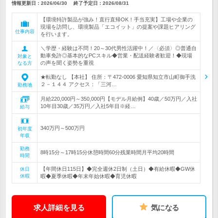
情報更新日：2026/06/30
終了予定日：
2026/08/31
【環境特許製品が強み！直行直帰OK！手当充実】工場や企業の
現場を訪問し、環境製品「エコイット」の提案や課題ヒアリング
仕事内容
を行います。
＼学歴・経験は不問！20～30代男性活躍中！／〈必須〉◎普通自
動車免許◎基本的なPCスキル◆営業・配送経験者歓迎！◆現場
対象と
の声を聞く姿勢を重視
なる方
★転勤なし 【本社】 住所：〒472-0006 愛知県知立市山町御手洗
２－１４４ アクセス：「三河…
勤務地
月給220,000円～350,000円【モデル月給例】40歳／50万円／入社
10年目30歳／35万円／入社5年目※経…
給与
340万円～500万円
初年度
年収
勤務
8時15分～17時15分休憩時間60分残業時間月平均20時間
時間
【年間休日115日】◆完全週休2日制（土日）◆有給休暇◆GW休
休日
休暇
暇◆夏季休暇◆年末年始休暇◆育児休暇
求人詳細を見る
気になる