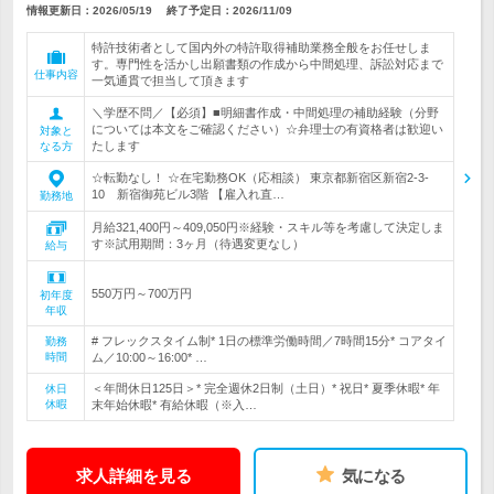
情報更新日：2026/05/19
終了予定日：
2026/11/09
特許技術者として国内外の特許取得補助業務全般をお任せしま
す。専門性を活かし出願書類の作成から中間処理、訴訟対応まで
仕事内容
一気通貫で担当して頂きます
＼学歴不問／【必須】■明細書作成・中間処理の補助経験（分野
については本文をご確認ください）☆弁理士の有資格者は歓迎い
対象と
たします
なる方
☆転勤なし！ ☆在宅勤務OK（応相談） 東京都新宿区新宿2-3-
10 新宿御苑ビル3階 【雇入れ直…
勤務地
月給321,400円～409,050円※経験・スキル等を考慮して決定しま
す※試用期間：3ヶ月（待遇変更なし）
給与
550万円～700万円
初年度
年収
# フレックスタイム制* 1日の標準労働時間／7時間15分* コアタイ
勤務
時間
ム／10:00～16:00* …
＜年間休日125日＞* 完全週休2日制（土日）* 祝日* 夏季休暇* 年
休日
休暇
末年始休暇* 有給休暇（※入…
求人詳細を見る
気になる