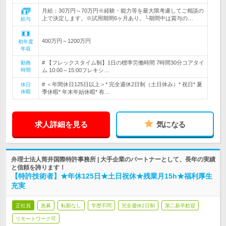
月給：30万円～70万円※経験・能力等を最大限考慮してご相談の
上で決定します。※試用期間6ヶ月あり。└期間中は賞与の…
給与
400万円～1200万円
初年度
年収
# 【フレックスタイム制】1日の標準労働時間 7時間30分コアタイ
勤務
時間
ム 10:00～15:00フレキシ…
# ＜年間休日125日以上＞* 完全週休2日制（土日休み）* 祝日* 夏
休日
休暇
季休暇* 年末年始休暇* 有…
求人詳細を見る
気になる
弁理士法人筒井国際特許事務所 | 大手企業のパートナーとして、長年の実績
と信頼を誇ります！
【特許技術者】★年休125日★土日祝休★残業月15h★福利厚生
充実
正社員
急募
転勤なし
学歴不問
完全週休2日制
第二新卒歓迎
リモートワーク可