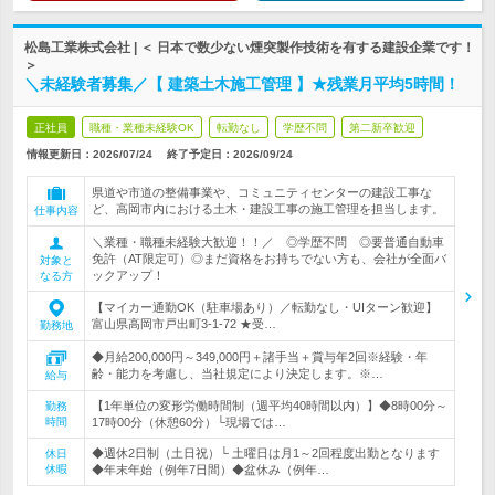
松島工業株式会社 | ＜ 日本で数少ない煙突製作技術を有する建設企業です！
＞
＼未経験者募集／【 建築土木施工管理 】★残業月平均5時間！
正社員
職種・業種未経験OK
転勤なし
学歴不問
第二新卒歓迎
情報更新日：2026/07/24
終了予定日：
2026/09/24
県道や市道の整備事業や、コミュニティセンターの建設工事な
ど、高岡市内における土木・建設工事の施工管理を担当します。
仕事内容
＼業種・職種未経験大歓迎！！／ ◎学歴不問 ◎要普通自動車
免許（AT限定可）◎まだ資格をお持ちでない方も、会社が全面バ
対象と
ックアップ！
なる方
【マイカー通勤OK（駐車場あり）／転勤なし・UIターン歓迎】
富山県高岡市戸出町3-1-72 ★受…
勤務地
◆月給200,000円～349,000円＋諸手当＋賞与年2回※経験・年
齢・能力を考慮し、当社規定により決定します。※…
給与
【1年単位の変形労働時間制（週平均40時間以内）】◆8時00分～
勤務
時間
17時00分（休憩60分）└現場では…
◆週休2日制（土日祝）└ 土曜日は月1～2回程度出勤となります
休日
休暇
◆年末年始（例年7日間）◆盆休み（例年…