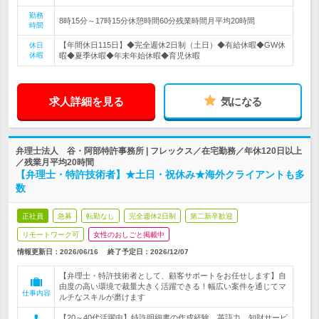
勤務
8時15分～17時15分休憩時間60分残業時間月平均20時間
時間
【年間休日115日】◆完全週休2日制（土日）◆有給休暇◆GW休
休日
休暇
暇◆夏季休暇◆年末年始休暇◆育児休暇
求人詳細を見る
気になる
弁理士法人 谷・阿部特許事務所 | フレックス／在宅勤務／年休120日以上
／残業月平均20時間
【弁理士・特許技術者】★土日・祝休み★海外クライアントも多
数
正社員
急募
転勤なし
完全週休2日制
第二新卒歓迎
リモートワーク可
女性のおしごと掲載中
情報更新日：2026/06/16
終了予定日：
2026/12/07
【弁理士・特許技術者として、顧客サポートをお任せします】自
由度の高い環境で裁量大きく活躍できる！幅広い案件を通じてマ
仕事内容
ルチなスキルが磨けます
【20～40代活躍中】特許明細書の作成経験、英語力、知財サービ