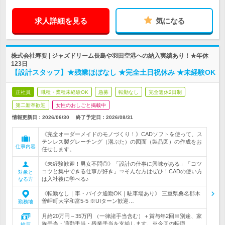
求人詳細を見る
気になる
株式会社寿要 | ジャズドリーム長島や羽田空港への納入実績あり！★年休
123日
【設計スタッフ】★残業ほぼなし ★完全土日祝休み ★未経験OK
正社員
職種・業種未経験OK
急募
転勤なし
完全週休2日制
第二新卒歓迎
女性のおしごと掲載中
情報更新日：2026/06/30
終了予定日：
2026/08/31
《完全オーダーメイドのモノづくり！》CADソフトを使って、ス
テンレス製グレーチング（溝ぶた）の図面（製品図）の作成をお
仕事内容
任せします。
《未経験歓迎！男女不問◎》「設計の仕事に興味がある」「コツ
コツと集中できる仕事が好き」⇒そんな方はぜひ！CADの使い方
対象と
は入社後に学べる♪
なる方
《転勤なし｜車・バイク通勤OK｜駐車場あり》 三重県桑名郡木
曽岬町大字和富5-5 ※UIターン歓迎…
勤務地
月給20万円～35万円 （一律諸手当含む）＋賞与年2回※別途、家
族手当・通勤手当・残業手当を支給します。※今回の転職…
給与