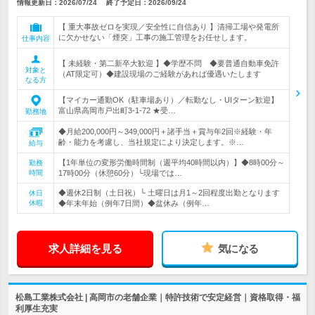
情報更新日：2026/07/24
終了予定日：
2026/09/24
【 重大事故ゼロを実現／安全性に自信あり 】清掃工場や発電所
に欠かせない「煙突」工事の施工管理をお任せします。
仕事内容
【 未経験・第二新卒大歓迎 】◆学歴不問 ◆要普通自動車免許
対象と
（AT限定可）◆建設現場のご経験があれば優遇いたします
なる方
【マイカー通勤OK（駐車場あり）／転勤なし・UIターン歓迎】
富山県高岡市戸出町3-1-72 ★受…
勤務地
◆月給200,000円～349,000円＋諸手当＋賞与年2回※経験・年
齢・能力を考慮し、当社規定により決定します。※…
給与
【1年単位の変形労働時間制（週平均40時間以内）】◆8時00分～
勤務
時間
17時00分（休憩60分）└現場では…
◆週休2日制（土日祝）└ 土曜日は月1～2回程度出勤となります
休日
休暇
◆年末年始（例年7日間）◆盆休み（例年…
求人詳細を見る
気になる
松島工業株式会社 | 高岡市の老舗企業｜特許技術で安定経営｜資格取得・福
利厚生充実