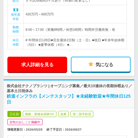
す※試用期間3ヶ月あり（待遇の変更なし）
給与
420万円～600万円
初年度
年収
勤務
8:00～17:00（実働8時間／休憩1時間）時間外労働有無：有
時間
# 年間休日128日■完全週休2日制（土・日）■祝日 ■年末年始休暇
休日
休暇
（5日） ■夏季休暇（4日） ■…
求人詳細を見る
気になる
株式会社テクノプランツ | オープニング募集／最大10連休の長期休暇あり／
基本土日祝休み
鉄道インフラの【メンテスタッフ】★未経験歓迎★年間休日125
日
正社員
職種・業種未経験OK
急募
第二新卒歓迎
女性のおしごと掲載中
情報更新日：2026/05/29
終了予定日：
2026/08/27