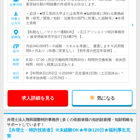
案登録出願の明細書の作成等をお任せします。
仕事内容
＜必須＞■理工系四大卒または高専卒 ■知的財産に関わる業務経
験（研究／開発／知財・法務等の部門に所属した経験等）■弁理
対象と
士資格
なる方
【転勤なし／マイカー通勤OK】 ＜広江アソシエイツ特許事務所
＞ 岐阜県岐阜市宇佐3丁目4番3号 【…
勤務地
月給340,000円～※経験・スキルを考慮し、優遇します※試用期
間6ヶ月あり（待遇に変更なし）【初年度の想定年収例】…
給与
8:30～17:00（所定労働時間7時間30分）時間外労働有無：有休憩
勤務
時間
時間：60分＼残業はほぼありま…
# 【年間休日125日】※2026年* 完全週休2日制（土日祝休み）*
休日
休暇
年末年始休暇（12月29日～…
求人詳細を見る
気になる
弁理士法人翔和国際特許事務所 | 多くの依頼者様の知的財産権・知財戦略を
サポートしています！
【弁理士・特許技術者】※未経験OK★年休120日★福利厚生充
実