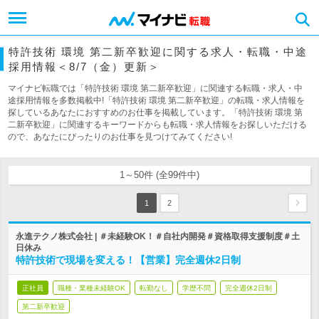
特許技術 環境 第二新卒歓迎に関する求人・転職・中途
採用情報＜8/7（金）更新＞
マイナビ転職では「特許技術 環境 第二新卒歓迎」に関連する転職・求人・中
途採用情報を多数掲載中!「特許技術 環境 第二新卒歓迎」の転職・求人情報を
探しているあなたにおすすめのお仕事を掲載しています。「特許技術 環境 第
二新卒歓迎」に関連するキーワードからも転職・求人情報をお探しいただける
ので、あなたにぴったりのお仕事を見つけてみてください!
1～50件 (全99件中)
1
2
永進テクノ株式会社 | ＃未経験OK！＃自社内開発＃資格取得支援制度＃土
日休み
特許技術で現場を変える！【営業】完全週休2日制
正社員
職種・業種未経験OK
転勤なし
学歴不問
完全週休2日制
第二新卒歓迎