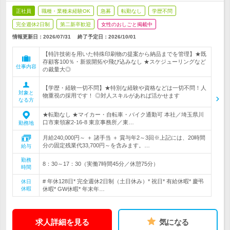
正社員
職種・業種未経験OK
急募
転勤なし
学歴不問
完全週休2日制
第二新卒歓迎
女性のおしごと掲載中
情報更新日：2026/07/31
終了予定日：
2026/10/01
【特許技術を用いた特殊印刷物の提案から納品までを管理】★既
存顧客100％・新規開拓や飛び込みなし ★スケジューリングなど
仕事内容
の裁量大◎
【学歴・経験一切不問】★特別な経験や資格などは一切不問！人
対象と
物重視の採用です！ ◎対人スキルがあれば活かせます
なる方
★転勤なし ★マイカー・自転車・バイク通勤可 本社／埼玉県川
口市東領家2-16-8 東京事務所／東…
勤務地
月給240,000円～ ＋ 諸手当 ＋ 賞与年2～3回※上記には、20時間
分の固定残業代33,700円～を含みます。…
給与
勤務
8：30～17：30（実働7時間45分／休憩75分）
時間
# 年休128日* 完全週休2日制（土日休み）* 祝日* 有給休暇* 慶弔
休日
休暇
休暇* GW休暇* 年末年…
求人詳細を見る
気になる