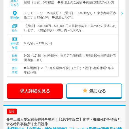
対象と
経験（目安：5年程度）◆弁理士のご経験◆英語に抵抗のない方
なる方
☆リモートワーク相談可！（週1日） ☆転勤なし！ 東京都港区赤
坂二丁目12番10号 HF溜池ビルデ…
勤務地
【月給】250,000円～500,000円※経験や能力に基づいて優遇いた
します。《想定年収》600万円～1,000万…
給与
600万円～1200万円
初年度
年収
9:00～17:30（休憩60分）※所定労働時間：7時間30分※時間外労
勤務
時間
働有無：有り
# 年間休日120日* 完全週休2日制（土日）* 祝日* 有給休暇* 年末
休日
休暇
年始休暇
求人詳細を見る
気になる
新着
弁理士法人愛宕綜合特許事務所 | 【1979年設立】化学・機械分野を得意と
する特許事務所｜土日祝休