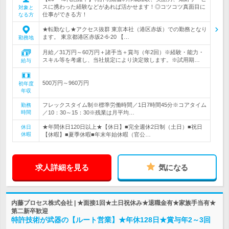
スに携わった経験などがあれば活かせます！◎コツコツ真面目に
対象と
仕事ができる方！
なる方
★転勤なし★アクセス抜群 東京本社（港区赤坂）での勤務となり
ます。 東京都港区赤坂2-6-20 【…
勤務地
月給／31万円～60万円＋諸手当＋賞与（年2回）※経験・能力・
スキル等を考慮し、当社規定により決定致します。※試用期…
給与
500万円～960万円
初年度
年収
フレックスタイム制※標準労働時間／1日7時間45分※コアタイム
勤務
時間
／10：30～15：30※残業は月平均…
★年間休日120日以上★【休日】■完全週休2日制（土日）■祝日
休日
休暇
【休暇】■夏季休暇■年末年始休暇（官公…
求人詳細を見る
気になる
内藤プロセス株式会社 | ★面接1回★土日祝休み★退職金有★家族手当有★
第二新卒歓迎
特許技術が武器の【ルート営業】★年休128日★賞与年2～3回