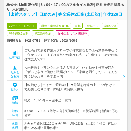
株式会社柏田製作所 | 8：00～17：00のフルタイム勤務│正社員登用制度あ
り│未経験OK
【出荷スタッフ】日勤のみ│完全週休2日制(土日祝)│年休126日
パート・アルバイト
職種・業種未経験OK
急募
転勤なし
学歴不問
完全週休2日制
第二新卒歓迎
女性のおしごと掲載中
情報更新日：2026/07/31
終了予定日：
2026/10/01
自社商品である作業用グローブや作業服などの出荷業務を中心に
お任せします！まずは簡単な作業から少しずつ覚えていただけれ
仕事内容
ば大丈夫です♪
＼未経験やブランクのある方も歓迎／「体を動かす仕事が好き」
「ずっと奈良で働ける職場がいい」「家庭と両立したい」そんな
対象と
方にぴったり！※学歴不問
なる方
【転勤なし│マイカー通勤OK】 ▼希望を考慮の上、いずれかに
て勤務となります 《本社》奈良県大和高…
勤務地
時給：1,051円～ + 諸手当・賞与
給与
8：00～17：00（休憩60分│実働8時間）※就業時間は相談に応じ
勤務
時間
ます
# ★★年間休日126日★★* 完全週休2日制（土日）* 祝日* 有給休
休日
休暇
暇* GW休暇* 夏季休暇*…