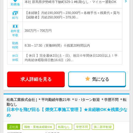
本社 群馬県伊勢崎市下触町629-1 #転勤なし・マイカー通勤OK
勤務地
【未経験】月給190,000円～230,000円＋各種手当＋残業代＋賞与
【経験者】月給250,000円～379,00…
給与
350万円～700万円
初年度
年収
勤務
8:30～17:30（実働8時間）※残業20時間以内
時間
【 休日 】完全週休2日(土・日)、祝日※年間休日120日以上！平
休日
休暇
均有給休暇取得日数16.6日（20…
求人詳細を見る
気になる
松島工業株式会社 | ＊平均勤続年数21年 ＊U・Iターン歓迎 ＊学歴不問 ＊転
勤なし
日本中を飛び回る【 煙突工事施工管理 】★未経験OK★残業少な
め
正社員
職種・業種未経験OK
転勤なし
学歴不問
第二新卒歓迎