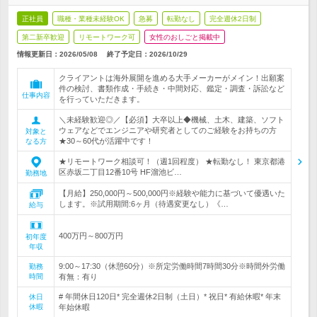
正社員
職種・業種未経験OK
急募
転勤なし
完全週休2日制
第二新卒歓迎
リモートワーク可
女性のおしごと掲載中
情報更新日：2026/05/08
終了予定日：
2026/10/29
クライアントは海外展開を進める大手メーカーがメイン！出願案
件の検討、書類作成・手続き・中間対応、鑑定・調査・訴訟など
仕事内容
を行っていただきます。
＼未経験歓迎◎／【必須】大卒以上◆機械、土木、建築、ソフト
ウェアなどでエンジニアや研究者としてのご経験をお持ちの方
対象と
★30～60代が活躍中です！
なる方
★リモートワーク相談可！（週1回程度） ★転勤なし！ 東京都港
区赤坂二丁目12番10号 HF溜池ビ…
勤務地
【月給】250,000円～500,000円※経験や能力に基づいて優遇いた
します。※試用期間:6ヶ月（待遇変更なし）《…
給与
400万円～800万円
初年度
年収
9:00～17:30（休憩60分）※所定労働時間7時間30分※時間外労働
勤務
時間
有無：有り
# 年間休日120日* 完全週休2日制（土日）* 祝日* 有給休暇* 年末
休日
休暇
年始休暇