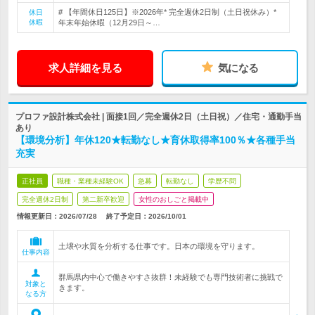
# 【年間休日125日】※2026年* 完全週休2日制（土日祝休み）*
休日
休暇
年末年始休暇（12月29日～…
求人詳細を見る
気になる
プロファ設計株式会社 | 面接1回／完全週休2日（土日祝）／住宅・通勤手当
あり
【環境分析】年休120★転勤なし★育休取得率100％★各種手当
充実
正社員
職種・業種未経験OK
急募
転勤なし
学歴不問
完全週休2日制
第二新卒歓迎
女性のおしごと掲載中
情報更新日：2026/07/28
終了予定日：
2026/10/01
土壌や水質を分析する仕事です。日本の環境を守ります。
仕事内容
群馬県内中心で働きやすさ抜群！未経験でも専門技術者に挑戦で
対象と
きます。
なる方