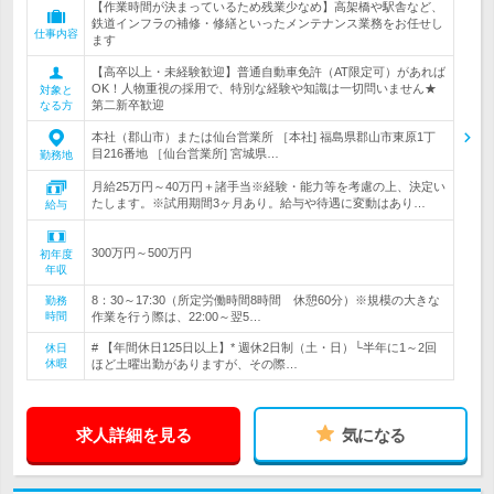
【作業時間が決まっているため残業少なめ】高架橋や駅舎など、
鉄道インフラの補修・修繕といったメンテナンス業務をお任せし
仕事内容
ます
【高卒以上・未経験歓迎】普通自動車免許（AT限定可）があれば
OK！人物重視の採用で、特別な経験や知識は一切問いません★
対象と
第二新卒歓迎
なる方
本社（郡山市）または仙台営業所 ［本社] 福島県郡山市東原1丁
目216番地 ［仙台営業所] 宮城県…
勤務地
月給25万円～40万円＋諸手当※経験・能力等を考慮の上、決定い
たします。※試用期間3ヶ月あり。給与や待遇に変動はあり…
給与
300万円～500万円
初年度
年収
8：30～17:30（所定労働時間8時間 休憩60分）※規模の大きな
勤務
時間
作業を行う際は、22:00～翌5…
# 【年間休日125日以上】* 週休2日制（土・日）└半年に1～2回
休日
休暇
ほど土曜出勤がありますが、その際…
求人詳細を見る
気になる