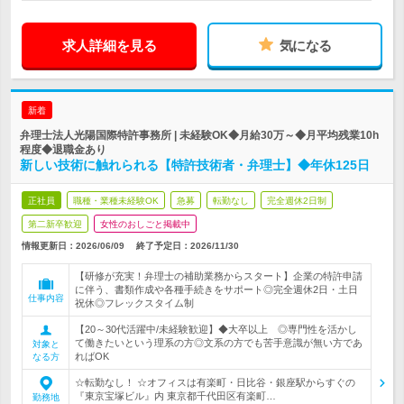
求人詳細を見る
気になる
新着
弁理士法人光陽国際特許事務所 | 未経験OK◆月給30万～◆月平均残業10h
程度◆退職金あり
新しい技術に触れられる【特許技術者・弁理士】◆年休125日
正社員
職種・業種未経験OK
急募
転勤なし
完全週休2日制
第二新卒歓迎
女性のおしごと掲載中
情報更新日：2026/06/09
終了予定日：
2026/11/30
【研修が充実！弁理士の補助業務からスタート】企業の特許申請
に伴う、書類作成や各種手続きをサポート◎完全週休2日・土日
仕事内容
祝休◎フレックスタイム制
【20～30代活躍中/未経験歓迎】◆大卒以上 ◎専門性を活かし
て働きたいという理系の方◎文系の方でも苦手意識が無い方であ
対象と
ればOK
なる方
☆転勤なし！ ☆オフィスは有楽町・日比谷・銀座駅からすぐの
『東京宝塚ビル』内 東京都千代田区有楽町…
勤務地