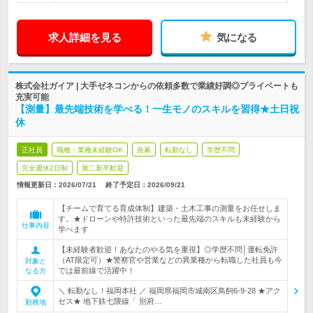
求人詳細を見る
気になる
株式会社ガイア | 大手ゼネコンからの依頼多数で業績好調◎プライベートも
充実可能
【測量】最先端技術を学べる！一生モノのスキルを習得★土日祝
休
正社員
職種・業種未経験OK
急募
転勤なし
学歴不問
完全週休2日制
第二新卒歓迎
情報更新日：2026/07/21
終了予定日：
2026/09/21
【チームで育てる育成体制】建築・土木工事の測量をお任せしま
す。★ドローンや特許技術といった最先端のスキルも未経験から
仕事内容
学べます
【未経験者歓迎！あなたのやる気を重視】◎学歴不問│運転免許
（AT限定可）★警察官や営業などの異業種から転職した社員も今
対象と
では最前線で活躍中！
なる方
＼ 転勤なし！福岡本社 ／ 福岡県福岡市城南区鳥飼6-9-28 ★アク
セス★ 地下鉄七隈線「 別府…
勤務地