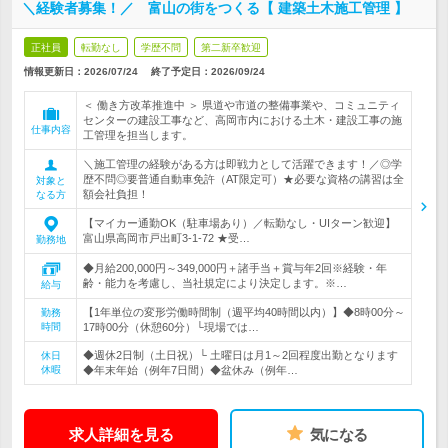
＼経験者募集！／ 富山の街をつくる【 建築土木施工管理 】
正社員
転勤なし
学歴不問
第二新卒歓迎
情報更新日：2026/07/24
終了予定日：
2026/09/24
＜ 働き方改革推進中 ＞ 県道や市道の整備事業や、コミュニティ
センターの建設工事など、高岡市内における土木・建設工事の施
仕事内容
工管理を担当します。
＼施工管理の経験がある方は即戦力として活躍できます！／◎学
歴不問◎要普通自動車免許（AT限定可）★必要な資格の講習は全
対象と
額会社負担！
なる方
【マイカー通勤OK（駐車場あり）／転勤なし・UIターン歓迎】
富山県高岡市戸出町3-1-72 ★受…
勤務地
◆月給200,000円～349,000円＋諸手当＋賞与年2回※経験・年
齢・能力を考慮し、当社規定により決定します。※…
給与
【1年単位の変形労働時間制（週平均40時間以内）】◆8時00分～
勤務
時間
17時00分（休憩60分）└現場では…
◆週休2日制（土日祝）└ 土曜日は月1～2回程度出勤となります
休日
休暇
◆年末年始（例年7日間）◆盆休み（例年…
求人詳細を見る
気になる