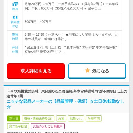
月給20万円～35万円（一律手当込み）＋賞与年2回【モデル年収
例】年収：600万円（35歳／月給30万円 ＋ 諸手当…
給与
300万円～400万円
初年度
年収
8:30 ～ 17:30（ 休憩あり ）★現場により変動はありますが、大
勤務
時間
半の社員が19時頃には帰社し…
* 完全週休2日制（土日祝）* 夏季休暇* GW休暇* 年末年始休暇*
休日
休暇
有給休暇* 慶弔休暇* リフ…
求人詳細を見る
気になる
トキワ精機株式会社 | 未経験OK/全員面接/基本定時退社/学歴不問/8日以上の
連休年3回
ニッチな部品メーカーの【品質管理・保証】☆土日休/転勤なし
☆
正社員
職種・業種未経験OK
急募
転勤なし
学歴不問
第二新卒歓迎
女性のおしごと掲載中