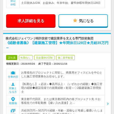
休日
土日祝休みGW、お盆休み、年末年始、慶弔休暇年間休日128日
休暇
求人詳細を見る
気になる
株式会社ジェイワン | 特許技術で建設業界を支える専門技術集団
《経験者募集》【建築施工管理】★年間休日128日★月給35万円
～
正社員
転勤なし
完全週休2日制
第二新卒歓迎
情報更新日：2026/05/26
終了予定日：
2026/11/16
お客様先のプロジェクトに常駐し、商業用オフィスビルを中心と
した施工管理業務をお任せします。
仕事内容
【転勤なし】＜必須＞◆高卒以上・（いずれかの経験）◆施工管
理の経験◆建設現場での就業経験＜歓迎＞◇2級建築施工管理技
対象と
士
なる方
東京都千代田区、または東京都23区内の各プロジェクト先 ※お
客様先での常駐勤務 【雇い入れ直後】上…
勤務地
月給35万円～50万円※経験・年齢・資格など考慮し優遇いたしま