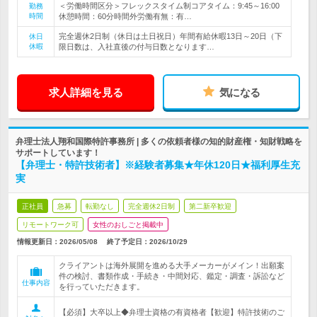
＜労働時間区分＞フレックスタイム制コアタイム：9:45～16:00
勤務
時間
休憩時間：60分時間外労働有無：有…
完全週休2日制（休日は土日祝日）年間有給休暇13日～20日（下
休日
休暇
限日数は、入社直後の付与日数となります…
求人詳細を見る
気になる
弁理士法人翔和国際特許事務所 | 多くの依頼者様の知的財産権・知財戦略を
サポートしています！
【弁理士・特許技術者】※経験者募集★年休120日★福利厚生充
実
正社員
急募
転勤なし
完全週休2日制
第二新卒歓迎
リモートワーク可
女性のおしごと掲載中
情報更新日：2026/05/08
終了予定日：
2026/10/29
クライアントは海外展開を進める大手メーカーがメイン！出願案
件の検討、書類作成・手続き・中間対応、鑑定・調査・訴訟など
仕事内容
を行っていただきます。
【必須】大卒以上◆弁理士資格の有資格者【歓迎】特許技術のご