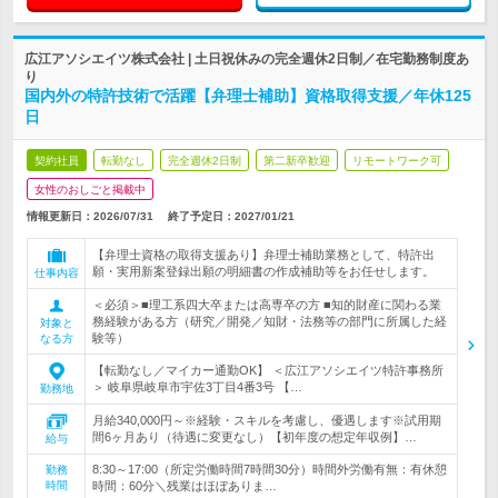
広江アソシエイツ株式会社 | 土日祝休みの完全週休2日制／在宅勤務制度あ
り
国内外の特許技術で活躍【弁理士補助】資格取得支援／年休125
日
契約社員
転勤なし
完全週休2日制
第二新卒歓迎
リモートワーク可
女性のおしごと掲載中
情報更新日：2026/07/31
終了予定日：
2027/01/21
【弁理士資格の取得支援あり】弁理士補助業務として、特許出
願・実用新案登録出願の明細書の作成補助等をお任せします。
仕事内容
＜必須＞■理工系四大卒または高専卒の方 ■知的財産に関わる業
務経験がある方（研究／開発／知財・法務等の部門に所属した経
対象と
験等）
なる方
【転勤なし／マイカー通勤OK】 ＜広江アソシエイツ特許事務所
＞ 岐阜県岐阜市宇佐3丁目4番3号 【…
勤務地
月給340,000円～※経験・スキルを考慮し、優遇します※試用期
間6ヶ月あり（待遇に変更なし）【初年度の想定年収例】…
給与
8:30～17:00（所定労働時間7時間30分）時間外労働有無：有休憩
勤務
時間
時間：60分＼残業はほぼありま…