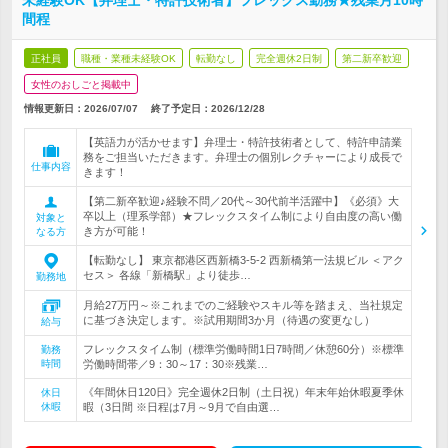
未経験OK【弁理士・特許技術者】フレックス勤務★残業月10時
間程
正社員
職種・業種未経験OK
転勤なし
完全週休2日制
第二新卒歓迎
女性のおしごと掲載中
情報更新日：2026/07/07
終了予定日：
2026/12/28
【英語力が活かせます】弁理士・特許技術者として、特許申請業
務をご担当いただきます。弁理士の個別レクチャーにより成長で
仕事内容
きます！
【第二新卒歓迎♪経験不問／20代～30代前半活躍中】《必須》大
卒以上（理系学部）★フレックスタイム制により自由度の高い働
対象と
き方が可能！
なる方
【転勤なし】 東京都港区西新橋3-5-2 西新橋第一法規ビル ＜アク
セス＞ 各線「新橋駅」より徒歩…
勤務地
月給27万円～※これまでのご経験やスキル等を踏まえ、当社規定
に基づき決定します。※試用期間3か月（待遇の変更なし）
給与
フレックスタイム制（標準労働時間1日7時間／休憩60分）※標準
勤務
時間
労働時間帯／9：30～17：30※残業…
《年間休日120日》完全週休2日制（土日祝）年末年始休暇夏季休
休日
休暇
暇（3日間 ※日程は7月～9月で自由選…