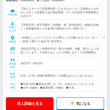
情報更新日：2026/06/26
終了予定日：
2026/08/27
【安心スタート◎定着率抜群！】まずはカンタンな業務からお任
せします！☆金属加工品の製品検査・データ作成等の管理業務を
仕事内容
お任せ◎
【学歴不問／若手活躍中／未経験・第二新卒歓迎】☆残業ほぼ無
対象と
し☆長期連休有り☆中途7割で馴染みやすい環境です！
なる方
☆転勤なし ☆ライフスタイルが変わっても働けます ☆U・Iター
ン歓迎 ☆駅チカ 徒歩7分 東京都大…
勤務地
月給25万円以上＋時間外手当＋賞与※経験、年齢、能力により決
定いたします。※頑張りはしっかり評価します！※試用期間は…
給与
300万円～400万円
初年度
年収
勤務
8:00～17:00（実働7時間50分）※残業はほとんどありません
時間
◆年休118日◆週休2日制（土・日）※会社カレンダーによる
休日
休暇
◆GW（8連休）◆夏期休暇（9連休）◆年末…
求人詳細を見る
気になる