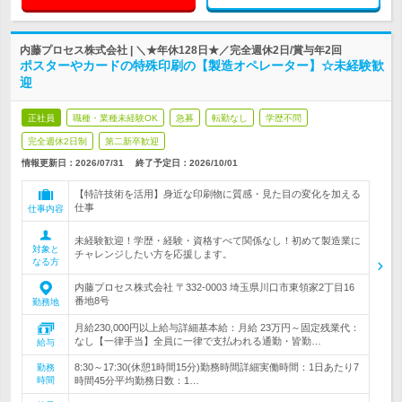
内藤プロセス株式会社 | ＼★年休128日★／完全週休2日/賞与年2回
ポスターやカードの特殊印刷の【製造オペレーター】☆未経験歓
迎
正社員
職種・業種未経験OK
急募
転勤なし
学歴不問
完全週休2日制
第二新卒歓迎
情報更新日：2026/07/31
終了予定日：
2026/10/01
【特許技術を活用】身近な印刷物に質感・見た目の変化を加える
仕事
仕事内容
未経験歓迎！学歴・経験・資格すべて関係なし！初めて製造業に
対象と
チャレンジしたい方を応援します。
なる方
内藤プロセス株式会社 〒332-0003 埼玉県川口市東領家2丁目16
番地8号
勤務地
月給230,000円以上給与詳細基本給：月給 23万円～固定残業代：
なし【一律手当】全員に一律で支払われる通勤・皆勤…
給与
8:30～17:30(休憩1時間15分)勤務時間詳細実働時間：1日あたり7
勤務
時間
時間45分平均勤務日数：1…