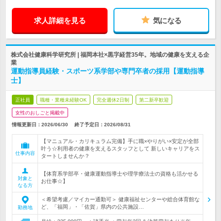
求人詳細を見る
気になる
株式会社健康科学研究所 | 福岡本社×黒字経営35年。地域の健康を支える企
業
運動指導員経験・スポーツ系学部や専門卒者の採用【運動指導
士】
正社員
職種・業種未経験OK
完全週休2日制
第二新卒歓迎
女性のおしごと掲載中
情報更新日：2026/06/30
終了予定日：
2026/08/31
【マニュアル・カリキュラム完備】手に職×やりがい×安定が全部
叶う☆利用者の健康を支えるスタッフとして 新しいキャリアをス
仕事内容
タートしませんか？
【体育系学部卒・健康運動指導士や理学療法士の資格も活かせる
対象と
お仕事☆】
なる方
＜希望考慮／マイカー通勤可＞ 健康福祉センターや総合体育館な
ど、「福岡」・「佐賀」県内の公共施設…
勤務地