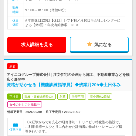
勤務
9：00～18：00（休憩60分）
時間
# 年間休日120日【休日】シフト制／月10日※会社カレンダーに
休日
休暇
よる【休暇】* 年次有給休暇 ※10…
求人詳細を見る
気になる
新着
アイニコグループ株式会社 | 注文住宅の企画から施工、不動産事業などを幅
広く展開中
資格が活かせる【機能訓練指導員】◆残業月20h◆土日休み
正社員
職種・業種未経験OK
急募
学歴不問
完全週休2日制
女性のおしごと掲載中
情報更新日：2026/06/09
終了予定日：
2026/11/30
《未経験からでも安心の研修体制！》リハビリ特化型の施設で、
ご利用者様一人ひとりに合わせた計画書の作成やトレーニング指
仕事内容
導を行います。