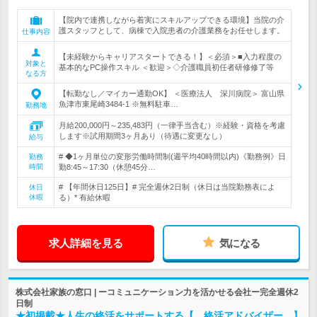
【院内で連携しながら着実にスキルアップできる環境】当院の介
護スタッフとして、病棟で入院患者の介護業務をお任せします。
仕事内容
【未経験からキャリアスタートできる！】＜必須＞■入力程度の
対象と
基本的なPC操作スキル ＜歓迎＞◇介護職員初任者研修修了等
なる方
【転勤なし／マイカー通勤OK】 ＜医療法人 深川病院＞ 富山県
魚津市東尾崎3484-1 ※無料駐車…
勤務地
月給200,000円～235,483円（一律手当含む）※経験・資格を考慮
します※試用期間3ヶ月あり（待遇に変更なし）
給与
# ◆1ヶ月単位の変形労働時間制(週平均40時間以内)《勤務例》日
勤務
時間
勤8:45～17:30（休憩45分…
# 【年間休日125日】# 完全週休2日制（休日は当院勤務表によ
休日
休暇
る）* 有給休暇
求人詳細を見る
気になる
株式会社家族の窓口 | ーコミュニケーション力を活かせる会社ー完全週休2
日制
★初掲載★人生の終活をサポートする【 終活アドバイザー 】