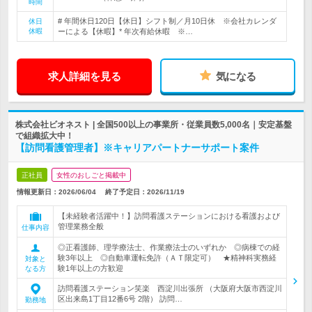
時間
# 年間休日120日【休日】シフト制／月10日休 ※会社カレンダ
休日
休暇
ーによる【休暇】* 年次有給休暇 ※…
求人詳細を見る
気になる
株式会社ビオネスト | 全国500以上の事業所・従業員数5,000名｜安定基盤
で組織拡大中！
【訪問看護管理者】※キャリアパートナーサポート案件
正社員
女性のおしごと掲載中
情報更新日：2026/06/04
終了予定日：
2026/11/19
【未経験者活躍中！】訪問看護ステーションにおける看護および
管理業務全般
仕事内容
◎正看護師、理学療法士、作業療法士のいずれか ◎病棟での経
験3年以上 ◎自動車運転免許（ＡＴ限定可） ★精神科実務経
対象と
験1年以上の方歓迎
なる方
訪問看護ステーション笑楽 西淀川出張所 （大阪府大阪市西淀川
区出来島1丁目12番6号 2階） 訪問…
勤務地