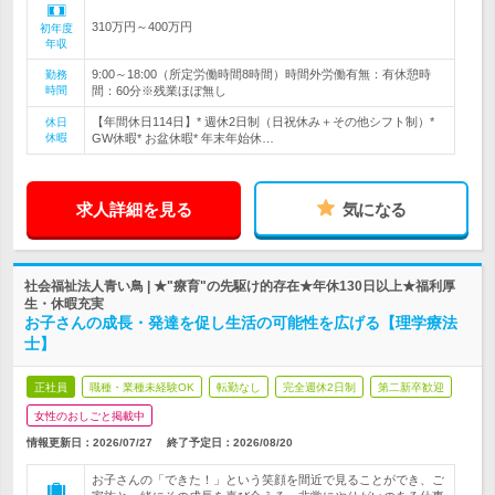
310万円～400万円
初年度
年収
9:00～18:00（所定労働時間8時間）時間外労働有無：有休憩時
勤務
時間
間：60分※残業ほぼ無し
【年間休日114日】* 週休2日制（日祝休み＋その他シフト制）*
休日
休暇
GW休暇* お盆休暇* 年末年始休…
求人詳細を見る
気になる
社会福祉法人青い鳥 | ★"療育"の先駆け的存在★年休130日以上★福利厚
生・休暇充実
お子さんの成長・発達を促し生活の可能性を広げる【理学療法
士】
正社員
職種・業種未経験OK
転勤なし
完全週休2日制
第二新卒歓迎
女性のおしごと掲載中
情報更新日：2026/07/27
終了予定日：
2026/08/20
お子さんの「できた！」という笑顔を間近で見ることができ、ご