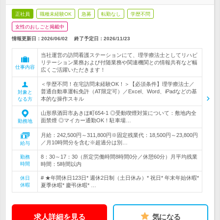
正社員
職種未経験OK
急募
転勤なし
学歴不問
女性のおしごと掲載中
情報更新日：2026/06/02
終了予定日：
2026/11/23
当社運営の訪問看護ステーションにて、理学療法士としてリハビ
リテーション業務および付随業務や関連機関との情報共有など幅
仕事内容
広くご活躍いただきます！
＜学歴不問！在宅訪問未経験OK！＞【必須条件】理学療法士／
普通自動車運転免許（AT限定可）／Excel、Word、iPadなどの基
対象と
本的な操作スキル
なる方
山形県酒田市あきほ町654-1 ◎受動喫煙対策について：敷地内全
面禁煙 ◎マイカー通勤OK！駐車場…
勤務地
月給：242,500円～311,800円※固定残業代：18,500円～23,800円
／月10時間分を含む※超過分は別…
給与
8：30～17：30（所定労働時間8時間0分／休憩60分）月平均残業
勤務
時間
時間：5時間以内
# ★年間休日123日* 週休2日制（土日休み）* 祝日* 年末年始休暇*
休日
休暇
夏季休暇* 慶弔休暇* …
求人詳細を見る
気になる