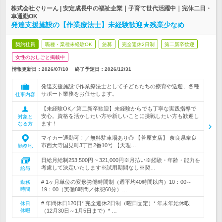
株式会社ぐりーん | 安定成長中の福祉企業｜子育て世代活躍中｜完休二日・
車通勤OK
発達支援施設の【作業療法士】未経験歓迎★残業少なめ
契約社員
職種・業種未経験OK
急募
完全週休2日制
第二新卒歓迎
女性のおしごと掲載中
情報更新日：2026/07/10
終了予定日：
2026/12/31
発達支援施設で作業療法士として子どもたちの療育や送迎、各種
サポート業務をお任せします。
仕事内容
【未経験OK／第二新卒歓迎】未経験からでも丁寧な実践指導で
安心。資格を活かしたい方や新しいことに挑戦したい方も歓迎し
対象と
ます！
なる方
マイカー通勤可！／無料駐車場あり◎ 【菅原支店】 奈良県奈良
市西大寺国見町3丁目2番10号 【天理…
勤務地
日給月給制253,500円 ~ 321,000円※月払い※経験・年齢・能力を
考慮して決定いたします※試用期間なし※契…
給与
# 1ヶ月単位の変形労働時間制（週平均40時間以内）10：00～
勤務
時間
19：00（実働8時間／休憩60分）…
# 年間休日120日* 完全週休2日制（曜日固定）* 年末年始休暇
休日
休暇
（12月30日～1月5日まで）* …