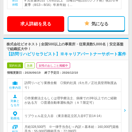
# 完全週休2日（月8日以上 日曜日+他1日のシフト制）祝日ＧＷ
休日
休暇
夏季（8/13～8/16）年末年始（…
求人詳細を見る
気になる
株式会社ビオネスト | 全国500以上の事業所・従業員数5,000名｜安定基盤
で組織拡大中！
【訪問リハビリセラピスト】※キャリアパートナーサポート案件
契約社員
急募
女性のおしごと掲載中
情報更新日：2026/06/19
終了予定日：
2026/12/10
訪問リハビリ業務全般 ◎契約社員（6カ月／正社員登用制度あ
り）
仕事内容
◎作業療法士もしくは理学療法士、病棟での3年以上でのご経験
対象と
がある方 ◎普通自動車運転免許（ＡＴ限定可）
なる方
リブウェル足立入谷 （東京都足立区入谷9丁目14-14）
勤務地
月給328,500円 ※一律手当含む＜内訳＞基本給：160,000円資格
手当：55,000円職能手当：72,090円…
給与