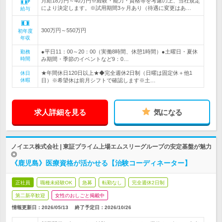
月給18万円～40万円※経験・能力・資格等を考慮の上、当社規定
により決定します。※試用期間3ヶ月あり（待遇に変更はあ…
給与
300万円～550万円
初年度
年収
●平日11：00～20：00（実働8時間、休憩1時間）●土曜日・夏休
勤務
時間
み期間・季節のイベントなど9：0…
★年間休日120日以上★◆完全週休2日制（日曜は固定休＋他1
休日
休暇
日）※希望休は前月シフトで確認します※土…
求人詳細を見る
気になる
ノイエス株式会社 | 東証プライム上場エムスリーグループの安定基盤が魅力
◎
《鹿児島》医療資格が活かせる【治験コーディネーター】
正社員
職種未経験OK
急募
転勤なし
完全週休2日制
第二新卒歓迎
女性のおしごと掲載中
情報更新日：2026/05/13
終了予定日：
2026/10/26