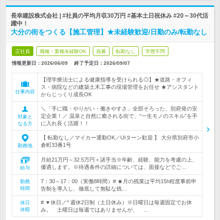
長幸建設株式会社 | #社員の平均月収30万円 #基本土日祝休み #20～30代活
躍中！
大分の街をつくる【施工管理】★未経験歓迎/日勤のみ/転勤なし
正社員
職種・業種未経験OK
急募
転勤なし
学歴不問
情報更新日：2026/06/09
終了予定日：
2026/09/07
【理学療法士による健康指導を受けられる◎】★道路・オフィ
ス・病院などの建築土木工事の現場管理をお任せ ★アシスタント
仕事内容
からじっくり成長OK
＼「手に職・やりがい・働きやすさ」全部そろった、別府発の安
定企業！／ 温泉と自然に癒される街で、“一生モノのスキル”を手
対象と
に入れ長く活躍！！
なる方
【 転勤なし／マイカー通勤OK／UIターン歓迎 】 大分県別府市小
倉町33番1号
勤務地
月給21万円～32.5万円＋諸手当※年齢、経験、能力を考慮の上、
優遇します。※待遇条件の詳細については、面接などでご…
給与
7：30～17：00（実働8時間）# ★月の残業は平均15h程度事前申
勤務
時間
告制を導入し、徹底して無駄な残…
# ▼休日／* 週休2日制（土日休み）※日曜日は毎週固定でお休
休日
休暇
み。 土曜日は毎週ではありませんが、 …