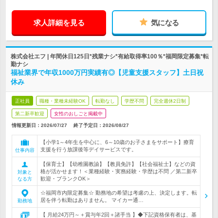
求人詳細を見る
気になる
株式会社エフ | 年間休日125日*残業ナシ*有給取得率100％*福岡限定募集*転
勤ナシ
福祉業界で年収1000万円実績有◎【児童支援スタッフ】土日祝
休み
正社員
職種・業種未経験OK
転勤なし
学歴不問
完全週休2日制
第二新卒歓迎
女性のおしごと掲載中
情報更新日：2026/07/27
終了予定日：
2026/08/27
【小学1～4年生を中心に、6～10歳のお子さまをサポート】療育
支援を行う放課後等デイサービスです。
仕事内容
【保育士】【幼稚園教諭】【教員免許】【社会福祉士】などの資
格が活かせます！＜業種経験・実務経験・学歴は不問 ／第二新卒
対象と
歓迎・ブランクOK＞
なる方
☆福岡市内限定募集☆ 勤務地の希望は考慮の上、決定します。転
居を伴う転勤はありません。 マイカー通…
勤務地
【 月給24万円～＋賞与年2回＋諸手当 】◆下記資格保有者は、基