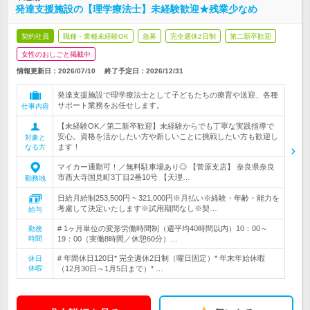
発達支援施設の【理学療法士】未経験歓迎★残業少なめ
契約社員
職種・業種未経験OK
急募
完全週休2日制
第二新卒歓迎
女性のおしごと掲載中
情報更新日：2026/07/10
終了予定日：
2026/12/31
発達支援施設で理学療法士として子どもたちの療育や送迎、各種
サポート業務をお任せします。
仕事内容
【未経験OK／第二新卒歓迎】未経験からでも丁寧な実践指導で
安心。資格を活かしたい方や新しいことに挑戦したい方も歓迎し
対象と
ます！
なる方
マイカー通勤可！／無料駐車場あり◎ 【菅原支店】 奈良県奈良
市西大寺国見町3丁目2番10号 【天理…
勤務地
日給月給制253,500円 ~ 321,000円※月払い※経験・年齢・能力を
考慮して決定いたします※試用期間なし※契…
給与
# 1ヶ月単位の変形労働時間制（週平均40時間以内）10：00～
勤務
時間
19：00（実働8時間／休憩60分）…
# 年間休日120日* 完全週休2日制（曜日固定）* 年末年始休暇
休日
休暇
（12月30日～1月5日まで）* …