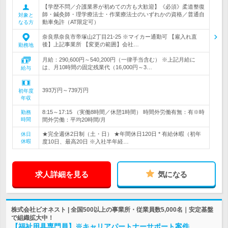
【学歴不問／介護業界が初めての方も大歓迎】《必須》柔道整復
師・鍼灸師・理学療法士・作業療法士のいずれかの資格／普通自
対象と
動車免許（AT限定可）
なる方
奈良県奈良市帝塚山2丁目21-25 ※マイカー通勤可 【雇入れ直
後】上記事業所 【変更の範囲】会社…
勤務地
月給：290,600円～540,200円（一律手当含む） ※上記月給に
は、月10時間の固定残業代（16,000円～3…
給与
393万円～739万円
初年度
年収
8:15～17:15 （実働8時間／休憩1時間） 時間外労働有無：有※時
勤務
時間
間外労働：平均20時間/月
★完全週休2日制（土・日） ★年間休日120日 * 有給休暇（初年
休日
休暇
度10日、最高20日 ※入社半年経…
求人詳細を見る
気になる
株式会社ビオネスト | 全国500以上の事業所・従業員数5,000名｜安定基盤
で組織拡大中！
【福祉用具専門員】※キャリアパートナーサポート案件