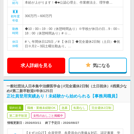
本給が上がります！◆■公認心理士、作業療法士、理学療…
給与
300万円～600万円
初年度
年収
◆10：00～19：00（休憩時間あり）※学校が休日の日…9：00～
勤務
時間
18：00（休憩時間あり）# ☆…
# ＼ 年間休日125日 ／# 【 休日 】◆完全週休2日制（土日）◆祝
休日
休暇
日※月2～3回土曜出勤あり。…
求人詳細を見る
気になる
一般社団法人日本集中治療医学会 | #完全週休2日制（土日祝休）#残業少な
め#第二新卒歓迎#年休125日
正社員登用実績あり！未経験から始められる【事務局職員】
契約社員
職種・業種未経験OK
急募
転勤なし
完全週休2日制
第二新卒歓迎
女性のおしごと掲載中
情報更新日：2026/03/11
終了予定日：
2026/08/27
【まずはOJT】会員管理、各委員会の準備＆対応、認定事業、学