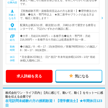
家族と一緒にその成長を喜び合える、非常にやりがいのある仕事
仕事内容
です。
【実務経験不問！資格取得見込みの方も歓迎！】◆理学療法士の
資格 ◆短大・専門卒以上 ★第二新卒やブランクのある方ま
対象と
で、幅広く歓迎します！
なる方
配属先は横浜3か所、横須賀1か所、川崎1か所で運営する療育セ
ンターです。 下記のいずれかの施設に配…
勤務地
◆大卒：月給224,000円～＋各種手当◆短大・専門卒：月給
216,000円～＋各種手当※月給には処遇改善手当(一律…
給与
◆の施設／8：45～17：15(休憩60分／実働7時間30分)◇の施設／
勤務
時間
8：30～17：00(休憩6…
* 完全週休2日制(土・日)* 祝日* 年末年始休暇(12/29～1/3)* 有給
休日
休暇
休暇(入職時に20…
求人詳細を見る
気になる
株式会社ワン・ライフ庄内 | 【共に感じて、動いて、動く】をモットーに感
動を伝える企業です
在宅訪問未経験の方の挑戦歓迎！【理学療法士】★年間休日123
日