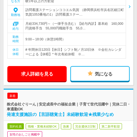
験1年以上の方歓迎
なる方
訪問看護ステーションココエル気賀 （静岡県浜松市浜名区細江町
気賀1053番地の1） 訪問看護ステー…
勤務地
月給334,730円～（一律手当含む）【給与内訳】基本給 160,000
円資格手当 55,000円職能手当 55,0…
給与
勤務
9:00～18:00（休憩1時間）
時間
# 年間休日120日【休日】シフト制／月10日休 ※会社カレンダ
休日
休暇
ーによる【休暇】* 年次有給休暇 ※…
求人詳細を見る
気になる
新着
株式会社ぐりーん | 安定成長中の福祉企業｜子育て世代活躍中｜完休二日・
車通勤OK
発達支援施設の【言語聴覚士】未経験歓迎★残業少なめ
契約社員
職種・業種未経験OK
急募
完全週休2日制
第二新卒歓迎
女性のおしごと掲載中