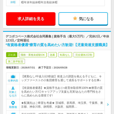
休暇
暇年末年始休暇年次有給休暇
求人詳細を見る
気になる
デコボコベース株式会社合同募集 | 資格手当（最大5万円）／完休2日／年休
123日／定時退社
*有資格者優遇*療育の質を高めたい方歓迎!【児童発達支援職員】
正社員
職種・業種未経験OK
急募
転勤なし
完全週休2日制
第二新卒歓迎
情報更新日：2026/07/31
終了予定日：
2026/09/28
【夜勤なし/中途入社9割超】発達上の課題を抱える子どもに、キ
ッズファーストの小集団療育を通して成長をサポートする仕事♪
仕事内容
【有資格者優遇】★資格手当あり×産育休取得率100%★療育の質
を高めたい方!◎キャリアアップ支援も充実!あなたの専門性をさ
対象と
らに高められる環境です!
なる方
★配属先はご希望を考慮★ 茨城県、群馬県、埼玉県、千葉県、東
京都、神奈川県、静岡県、大阪府、福岡県…
勤務地