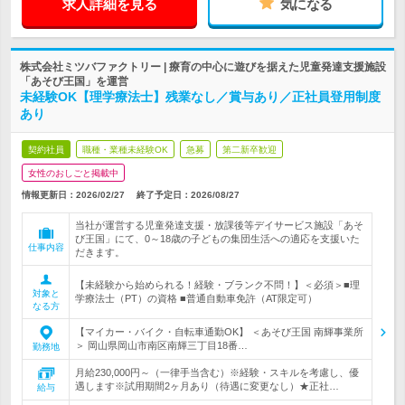
求人詳細を見る
気になる
株式会社ミツバファクトリー | 療育の中心に遊びを据えた児童発達支援施設
「あそび王国」を運営
未経験OK【理学療法士】残業なし／賞与あり／正社員登用制度
あり
契約社員
職種・業種未経験OK
急募
第二新卒歓迎
女性のおしごと掲載中
情報更新日：2026/02/27
終了予定日：
2026/08/27
当社が運営する児童発達支援・放課後等デイサービス施設「あそ
び王国」にて、0～18歳の子どもの集団生活への適応を支援いた
仕事内容
だきます。
【未経験から始められる！経験・ブランク不問！】＜必須＞■理
対象と
学療法士（PT）の資格 ■普通自動車免許（AT限定可）
なる方
【マイカー・バイク・自転車通勤OK】 ＜あそび王国 南輝事業所
＞ 岡山県岡山市南区南輝三丁目18番…
勤務地
月給230,000円～（一律手当含む）※経験・スキルを考慮し、優
遇します※試用期間2ヶ月あり（待遇に変更なし）★正社…
給与