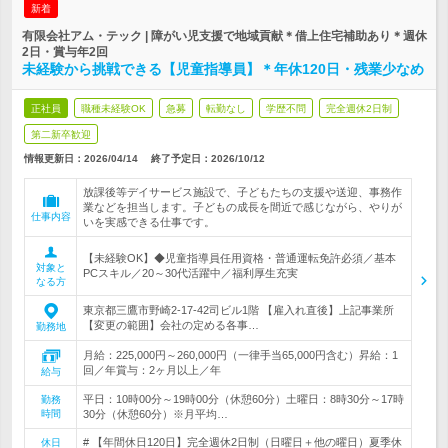
新着
有限会社アム・テック | 障がい児支援で地域貢献＊借上住宅補助あり＊週休
2日・賞与年2回
未経験から挑戦できる【児童指導員】＊年休120日・残業少なめ
正社員
職種未経験OK
急募
転勤なし
学歴不問
完全週休2日制
第二新卒歓迎
情報更新日：2026/04/14
終了予定日：
2026/10/12
放課後等デイサービス施設で、子どもたちの支援や送迎、事務作
業などを担当します。子どもの成長を間近で感じながら、やりが
仕事内容
いを実感できる仕事です。
【未経験OK】◆児童指導員任用資格・普通運転免許必須／基本
対象と
PCスキル／20～30代活躍中／福利厚生充実
なる方
東京都三鷹市野崎2-17-42司ビル1階 【雇入れ直後】上記事業所
【変更の範囲】会社の定める各事…
勤務地
月給：225,000円～260,000円（一律手当65,000円含む）昇給：1
回／年賞与：2ヶ月以上／年
給与
平日：10時00分～19時00分（休憩60分）土曜日：8時30分～17時
勤務
時間
30分（休憩60分）※月平均…
# 【年間休日120日】完全週休2日制（日曜日＋他の曜日）夏季休
休日