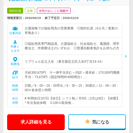
契約社員
急募
女性のおしごと掲載中
情報更新日：2026/06/19
終了予定日：
2026/12/10
介護保険での福祉用具の営業業務 ◎契約社員（6カ月／更新の
有無あり）
仕事内容
◎福祉用具専門相談員、介護福祉士、社会福祉士、看護師、理学
対象と
療法士、作業療法士のいずれか ◎普通自動車免許をお持ちの方
なる方
リブウェル足立入谷 （東京都足立区入谷9丁目14-14）
勤務地
月給300,670円 ※一律手当含む＜内訳＞基本給：170,000円職務
手当：73,670円（固定時間外45時間分）…
給与
日勤／9：00～18：00早出／6：30～15：30遅出／11：00～20：
勤務
時間
00※各休憩１時間
# 年間休日107日【休日】シフト制／月9日（2月は8日）【休暇】
休日
休暇
* 年次有給休暇 ※100％取得推…
求人詳細を見る
気になる