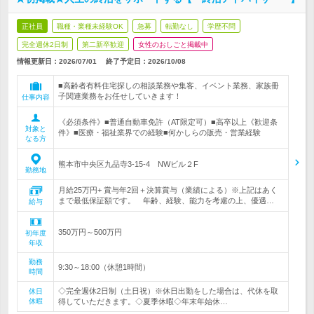
正社員
職種・業種未経験OK
急募
転勤なし
学歴不問
完全週休2日制
第二新卒歓迎
女性のおしごと掲載中
情報更新日：2026/07/01
終了予定日：
2026/10/08
■高齢者有料住宅探しの相談業務や集客、イベント業務、家族冊
子関連業務をお任せしていきます！
仕事内容
《必須条件》■普通自動車免許（AT限定可）■高卒以上《歓迎条
対象と
件》■医療・福祉業界での経験■何かしらの販売・営業経験
なる方
熊本市中央区九品寺3-15-4 NWビル２F
勤務地
月給25万円+ 賞与年2回＋決算賞与（業績による）※上記はあく
まで最低保証額です。 年齢、経験、能力を考慮の上、優遇…
給与
350万円～500万円
初年度
年収
勤務
9:30～18:00（休憩1時間）
時間
◇完全週休2日制（土日祝）※休日出勤をした場合は、代休を取
休日
休暇
得していただきます。◇夏季休暇◇年末年始休…