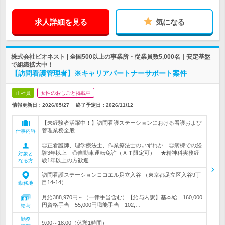
求人詳細を見る
気になる
株式会社ビオネスト | 全国500以上の事業所・従業員数5,000名｜安定基盤
で組織拡大中！
【訪問看護管理者】※キャリアパートナーサポート案件
正社員
女性のおしごと掲載中
情報更新日：2026/05/27
終了予定日：
2026/11/12
【未経験者活躍中！】訪問看護ステーションにおける看護および
管理業務全般
仕事内容
◎正看護師、理学療法士、作業療法士のいずれか ◎病棟での経
験3年以上 ◎自動車運転免許（ＡＴ限定可） ★精神科実務経
対象と
験1年以上の方歓迎
なる方
訪問看護ステーションココエル足立入谷 （東京都足立区入谷9丁
目14-14）
勤務地
月給388,970円～（一律手当含む）【給与内訳】基本給 160,000
円資格手当 55,000円職能手当 102,…
給与
勤務
9:00～18:00（休憩1時間）