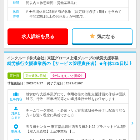
時間
間以内※休憩時間：労働基準法に…
# ★年間休日123日# 有給休暇（法定取得必須：5日）を含めて
休日
休暇
「年間128日以上のお休み」が可能で…
求人詳細を見る
気になる
インクルード株式会社 | 東証グロース上場グループの就労支援事業
就労移行支援事業所の【サービス管理責任者】★年休125日以上
正社員
完全週休2日制
女性のおしごと掲載中
情報更新日：2026/07/17
終了予定日：
2027/01/07
就労移行支援事業所にて、利用者様の個別支援計画の作成や面談
対応、行政・医療機関等との連携業務全般をお任せします。
仕事内容
チームワーク重視！＜必須＞サビ管実践研修を修了し配置可能な
対象と
方＜歓迎＞理念に共感できる方
なる方
五反田センター 東京都品川区西五反田2-1-22 プラネットビル2階
【雇入れ直後】上記事業所 【…
勤務地