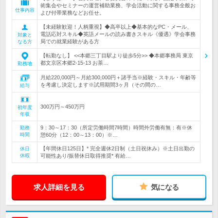
術集会やセミナーの運営補助業務、学会活動に関する事務全般お
仕事内容
よび付帯業務などお任せ。
【未経験歓迎！人柄重視】◆高卒以上◆基本的なPC・メール、
電話応対スキル◆英語メールの読み書きスキル《優遇》学会事務
対象と
局での就業経験がある方
なる方
【転勤なし】 <<本郷三丁目駅より徒歩5分>> ◆本郷事務局 東京
都文京区本郷2-15-13 お茶…
勤務地
月給220,000円～月給300,000円＋諸手当※経験・スキル・年齢等
を考慮し決定します※試用期間3ヶ月（その間の…
給与
300万円～450万円
初年度
年収
9：30～17：30（所定労働時間7時間）時間外労働有無：有※休
勤務
時間
憩60分（12：00～13：00）※…
【年間休日125日】* 完全週休2日制（土日祝休み）※土日出勤の
休日
休暇
可能性あり/振替休日取得推奨* 有給…
求人詳細を見る
気になる