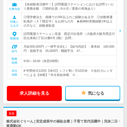
【未経験者活躍中！】訪問看護ステーションにおける訪問リハビ
リ業務全般 ◎契約社員（6カ月／更新の有無あり）
仕事内容
◎理学療法士、病棟での3年以上のご経験がある方 ◎自動車運
転免許（ＡＴ限定可）をお持ちの方 ★精神科実務経験1年以上
対象と
の方など、経験者歓迎
なる方
訪問看護ステーション笑楽 西淀川出張所 （大阪府大阪市西淀川
区出来島1丁目12番6号 2階） 訪問…
勤務地
月給300,000円（一律手当含む）【給与内訳】・基本給 160,000
円・資格手当 55,000円・職能手当 47…
給与
勤務
9:00～18:00（休憩1時間）
時間
# 年間休日120日【休日】シフト制／月10日休 ※会社カレンダ
休日
休暇
ーによる【休暇】* 年次有給休暇 ※…
求人詳細を見る
気になる
新着
株式会社ぐりーん | 安定成長中の福祉企業｜子育て世代活躍中｜完休二日・
車通勤OK