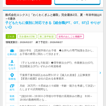
株式会社エシクス | 「わくわくぎふと鎌取」完全週休2日、夏・年末年始は4
～6連休
子どもたちに個別に対応できる【総合職(PT、OT、ST)】やりが
い◎
正社員
完全週休2日制
第二新卒歓迎
女性のおしごと掲載中
情報更新日：2026/02/27
終了予定日：
2026/08/27
[放]小学生 [児]就学前のお子様 ◆お持ちの専門知識を活かし、
お子様の療育に関わって頂きます。
仕事内容
《子どもが好きな方歓迎》◆理学療法士(PT)、作業療法士(OT)、
対象と
言語聴覚士(ST)いずれかの有資格者
なる方
千葉県千葉市緑区おゆみ野3-37-2 【雇入れ直後】上記事業所
【変更の範囲】会社の定める各事業所…
勤務地
月給 26万円～※昇給あり※経験・年齢・能力を考慮して決定い
たします※試用期間なし
給与
* [放]10:00～19:00※小学校や中学校の長期休みの際は 8:00～
勤務
時間
18:00の勤務時間とな…