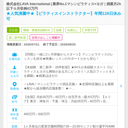
株式会社LAVA International | 業界No.1マシンピラティス×ヨガ｜残業月2h
以下☆月収例43万円
★人気沸騰中★【ピラティスインストラクター】年間128日休み
可
正社員
職種・業種未経験OK
急募
転勤なし
学歴不問
第二新卒歓迎
女性のおしごと掲載中
情報更新日：2026/07/21
終了予定日：
2026/08/20
【同期と一緒に2ヶ月研修からスタート】マシンピラティスのレ
ッスンを担当★映像レッスンのサポートだから安心！
仕事内容
【未経験・第二新卒・26卒歓迎】★94％が未経験スタート ◎ピ
ラティスもヨガも興味がある方にピッタリ！人気のフィットネス
対象と
を網羅♪ ★残業ほぼゼロ
なる方
＜LAVA／マシンピラティス併設店舗＞ ★全国90店舗以上を展開
★駅から徒歩圏内店舗多数！ ★一…
勤務地
【全国】月給30万円～60万円＋住宅手当（最大5万円）【エリ
ア】東京・神奈川・千葉・埼玉：月給28万円～60万円＋住…
給与
400万円～600万円
初年度
年収
1ヶ月単位の変形労働時間制7:00～23:00※シフト制※週平均40時
勤務