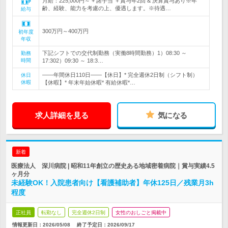
月給：225,000円～ + 諸手当 ＋賞与年2回 & 決算賞与あり※年
齢、経験、能力を考慮の上、優遇します。※待遇…
給与
300万円～400万円
初年度
年収
下記シフトでの交代制勤務（実働8時間勤務）1）08:30 ～
勤務
時間
17:302）09:30 ～ 18:3…
――年間休日110日――【休日】* 完全週休2日制（シフト制）
休日
休暇
【休暇】* 年末年始休暇* 有給休暇*…
求人詳細を見る
気になる
新着
医療法人 深川病院 | 昭和11年創立の歴史ある地域密着病院｜賞与実績4.5
ヶ月分
未経験OK！入院患者向け【看護補助者】年休125日／残業月3h
程度
正社員
転勤なし
完全週休2日制
女性のおしごと掲載中
情報更新日：2026/05/08
終了予定日：
2026/09/17