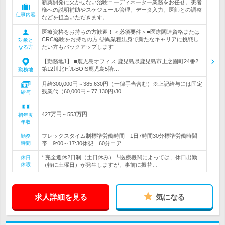
新薬開発に欠かせない治験コーディネーター業務をお任せ。患者
様への説明補助やスケジュール管理、データ入力、医師との調整
仕事内容
などを担当いただきます。
医療資格をお持ちの方歓迎！＜必須要件＞■医療関連資格または
CRC経験をお持ちの方 ◎異業種出身で新たなキャリアに挑戦し
対象と
たい方もバックアップします
なる方
【勤務地1】 ■鹿児島オフィス 鹿児島県鹿児島市上之園町24番2
第12川北ビルBOIS鹿児島5階…
勤務地
月給300,000円～385,630円（一律手当含む）※上記給与には固定
残業代（60,000円～77,130円/30…
給与
427万円～553万円
初年度
年収
フレックスタイム制標準労働時間 1日7時間30分標準労働時間
勤務
時間
帯 9:00～17:30休憩 60分コア…
* 完全週休2日制（土日休み）┗医療機関によっては、休日出勤
休日
休暇
（特に土曜日）が発生しますが、事前に振替…
求人詳細を見る
気になる