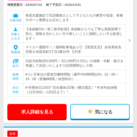
情報更新日：2026/07/10
終了予定日：
2026/12/31
発達支援施設で言語聴覚士として子どもたちの療育や送迎、各種
サポート業務をお任せします。
仕事内容
【未経験OK／第二新卒歓迎】未経験からでも丁寧な実践指導で
安心。資格を活かしたい方や新しいことに挑戦したい方も歓迎し
対象と
ます！
なる方
マイカー通勤可！／無料駐車場あり◎ 【菅原支店】 奈良県奈良
市西大寺国見町3丁目2番10号 【天理…
勤務地
日給月給制253,500円 ~ 321,000円※月払い※経験・年齢・能力を
考慮して決定いたします※試用期間なし※契…
給与
# 1ヶ月単位の変形労働時間制（週平均40時間以内）10：00～
勤務
時間
19：00（実働8時間／休憩60分）…
# 年間休日120日* 完全週休2日制（曜日固定）* 年末年始休暇
休日
休暇
（12月30日～1月5日まで）* …
求人詳細を見る
気になる
新着