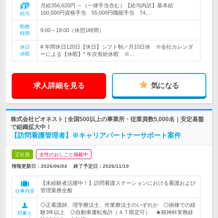
月給356,620円 ～（一律手当含む）【給与内訳】基本給
160,000円資格手当 55,000円職能手当 74,…
給与
勤務
9:00～18:00（休憩1時間）
時間
# 年間休日120日【休日】シフト制／月10日休 ※会社カレンダ
休日
休暇
ーによる【休暇】* 年次有給休暇 ※…
求人詳細を見る
気になる
株式会社ビオネスト | 全国500以上の事業所・従業員数5,000名｜安定基盤
で組織拡大中！
【訪問看護管理者】※キャリアパートナーサポート案件
正社員
女性のおしごと掲載中
情報更新日：2026/06/04
終了予定日：
2026/11/19
【未経験者活躍中！】訪問看護ステーションにおける看護および
管理業務全般
仕事内容
◎正看護師、理学療法士、作業療法士のいずれか ◎病棟での経
験3年以上 ◎自動車運転免許（ＡＴ限定可） ★精神科実務経
対象と