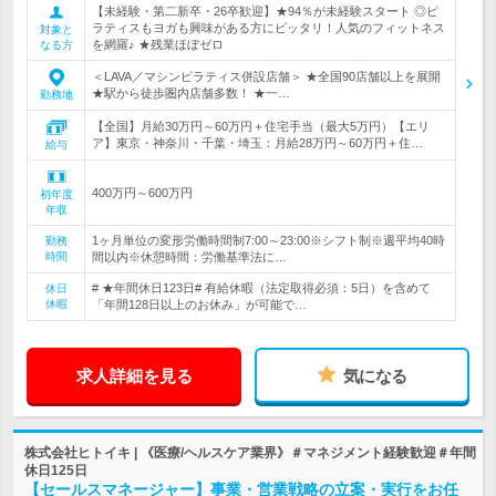
【未経験・第二新卒・26卒歓迎】★94％が未経験スタート ◎ピ
ラティスもヨガも興味がある方にピッタリ！人気のフィットネス
対象と
を網羅♪ ★残業ほぼゼロ
なる方
＜LAVA／マシンピラティス併設店舗＞ ★全国90店舗以上を展開
★駅から徒歩圏内店舗多数！ ★一…
勤務地
【全国】月給30万円～60万円＋住宅手当（最大5万円）【エリ
ア】東京・神奈川・千葉・埼玉：月給28万円～60万円＋住…
給与
400万円～600万円
初年度
年収
1ヶ月単位の変形労働時間制7:00～23:00※シフト制※週平均40時
勤務
時間
間以内※休憩時間：労働基準法に…
# ★年間休日123日# 有給休暇（法定取得必須：5日）を含めて
休日
休暇
「年間128日以上のお休み」が可能で…
求人詳細を見る
気になる
株式会社ヒトイキ | 《医療/ヘルスケア業界》＃マネジメント経験歓迎＃年間
休日125日
【セールスマネージャー】事業・営業戦略の立案・実行をお任