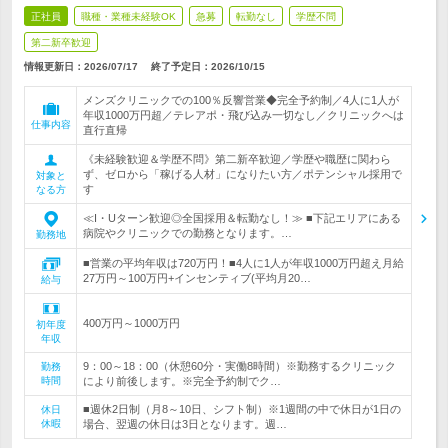
正社員
職種・業種未経験OK
急募
転勤なし
学歴不問
第二新卒歓迎
情報更新日：2026/07/17
終了予定日：
2026/10/15
メンズクリニックでの100％反響営業◆完全予約制／4人に1人が
年収1000万円超／テレアポ・飛び込み一切なし／クリニックへは
仕事内容
直行直帰
《未経験歓迎＆学歴不問》第二新卒歓迎／学歴や職歴に関わら
ず、ゼロから「稼げる人材」になりたい方／ポテンシャル採用で
対象と
す
なる方
≪I・Uターン歓迎◎全国採用＆転勤なし！≫ ■下記エリアにある
病院やクリニックでの勤務となります。…
勤務地
■営業の平均年収は720万円！■4人に1人が年収1000万円超え月給
27万円～100万円+インセンティブ(平均月20…
給与
400万円～1000万円
初年度
年収
9：00～18：00（休憩60分・実働8時間）※勤務するクリニック
勤務
時間
により前後します。※完全予約制でク…
■週休2日制（月8～10日、シフト制）※1週間の中で休日が1日の
休日
休暇
場合、翌週の休日は3日となります。週…