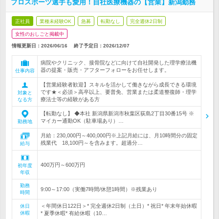
プロスポーツ選手も愛用！自社医療機器の【営業】新潟勤務
正社員
業種未経験OK
急募
転勤なし
完全週休2日制
女性のおしごと掲載中
情報更新日：2026/06/16
終了予定日：
2026/12/07
病院やクリニック、接骨院などに向けて自社開発した理学療法機
器の提案・販売・アフターフォローをお任せします。
仕事内容
【営業経験者歓迎】スキルを活かして働きながら成長できる環境
です★＜必須＞高卒以上、要普免、営業または柔道整復師・理学
対象と
療法士等の経験がある方
なる方
【転勤なし】 ◆本社 新潟県新潟市秋葉区荻島2丁目30番15号 ※
マイカー通勤OK（駐車場あり）…
勤務地
月給：230,000円～400,000円※上記月給には、月10時間分の固定
残業代 18,100円～を含みます。超過分…
給与
400万円～600万円
初年度
年収
勤務
9:00～17:00（実働7時間/休憩1時間）※残業あり
時間
＜年間休日122日＞* 完全週休2日制（土日）* 祝日* 年末年始休暇
休日
休暇
* 夏季休暇* 有給休暇（10…