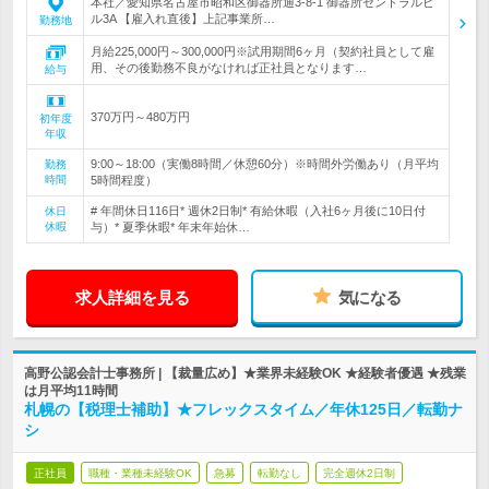
本社／愛知県名古屋市昭和区御器所通3-8-1 御器所セントラルビ
ル3A 【雇入れ直後】上記事業所…
勤務地
月給225,000円～300,000円※試用期間6ヶ月（契約社員として雇
用、その後勤務不良がなければ正社員となります…
給与
370万円～480万円
初年度
年収
9:00～18:00（実働8時間／休憩60分）※時間外労働あり（月平均
勤務
時間
5時間程度）
# 年間休日116日* 週休2日制* 有給休暇（入社6ヶ月後に10日付
休日
休暇
与）* 夏季休暇* 年末年始休…
求人詳細を見る
気になる
高野公認会計士事務所 | 【裁量広め】★業界未経験OK ★経験者優遇 ★残業
は月平均11時間
札幌の【税理士補助】★フレックスタイム／年休125日／転勤ナ
シ
正社員
職種・業種未経験OK
急募
転勤なし
完全週休2日制