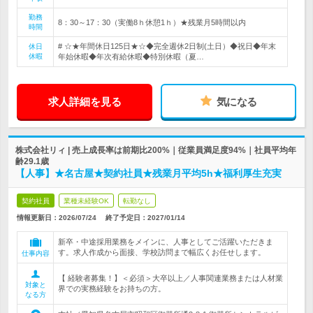
勤務
8：30～17：30（実働8ｈ休憩1ｈ）★残業月5時間以内
時間
# ☆★年間休日125日★☆◆完全週休2日制(土日）◆祝日◆年末
休日
休暇
年始休暇◆年次有給休暇◆特別休暇（夏…
求人詳細を見る
気になる
株式会社リィ | 売上成長率は前期比200%｜従業員満足度94%｜社員平均年
齢29.1歳
【人事】★名古屋★契約社員★残業月平均5h★福利厚生充実
契約社員
業種未経験OK
転勤なし
情報更新日：2026/07/24
終了予定日：
2027/01/14
新卒・中途採用業務をメインに、人事としてご活躍いただきま
す。求人作成から面接、学校訪問まで幅広くお任せします。
仕事内容
【 経験者募集！】＜必須＞大卒以上／人事関連業務または人材業
対象と
界での実務経験をお持ちの方。
なる方