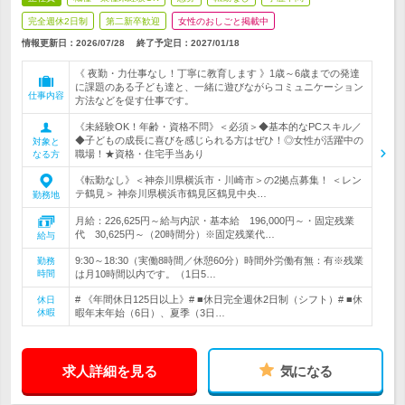
完全週休2日制
第二新卒歓迎
女性のおしごと掲載中
情報更新日：2026/07/28
終了予定日：
2027/01/18
《 夜勤・力仕事なし！丁寧に教育します 》1歳～6歳までの発達
に課題のある子ども達と、一緒に遊びながらコミュニケーション
仕事内容
方法などを促す仕事です。
《未経験OK！年齢・資格不問》＜必須＞◆基本的なPCスキル／
◆子どもの成長に喜びを感じられる方はぜひ！◎女性が活躍中の
対象と
職場！★資格・住宅手当あり
なる方
《転勤なし》＜神奈川県横浜市・川崎市＞の2拠点募集！ ＜レン
テ鶴見＞ 神奈川県横浜市鶴見区鶴見中央…
勤務地
月給：226,625円～給与内訳・基本給 196,000円～・固定残業
代 30,625円～（20時間分）※固定残業代…
給与
9:30～18:30（実働8時間／休憩60分）時間外労働有無：有※残業
勤務
時間
は月10時間以内です。（1日5…
# 《年間休日125日以上》# ■休日完全週休2日制（シフト）# ■休
休日
休暇
暇年末年始（6日）、夏季（3日…
求人詳細を見る
気になる