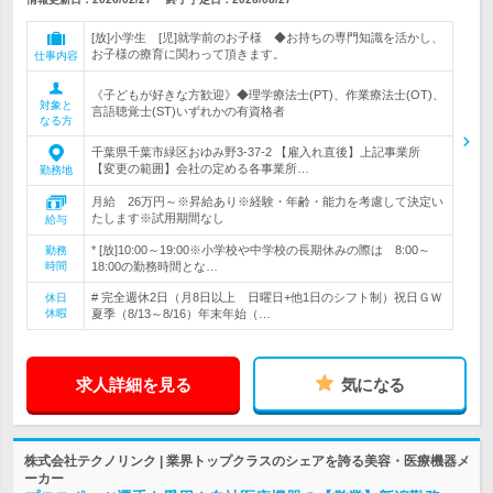
[放]小学生 [児]就学前のお子様 ◆お持ちの専門知識を活かし、
お子様の療育に関わって頂きます。
仕事内容
《子どもが好きな方歓迎》◆理学療法士(PT)、作業療法士(OT)、
対象と
言語聴覚士(ST)いずれかの有資格者
なる方
千葉県千葉市緑区おゆみ野3-37-2 【雇入れ直後】上記事業所
【変更の範囲】会社の定める各事業所…
勤務地
月給 26万円～※昇給あり※経験・年齢・能力を考慮して決定い
たします※試用期間なし
給与
* [放]10:00～19:00※小学校や中学校の長期休みの際は 8:00～
勤務
時間
18:00の勤務時間とな…
# 完全週休2日（月8日以上 日曜日+他1日のシフト制）祝日ＧＷ
休日
休暇
夏季（8/13～8/16）年末年始（…
求人詳細を見る
気になる
株式会社テクノリンク | 業界トップクラスのシェアを誇る美容・医療機器メ
ーカー