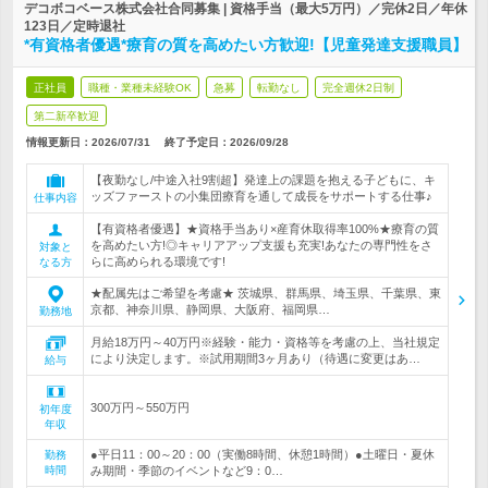
デコボコベース株式会社合同募集 | 資格手当（最大5万円）／完休2日／年休
123日／定時退社
*有資格者優遇*療育の質を高めたい方歓迎!【児童発達支援職員】
正社員
職種・業種未経験OK
急募
転勤なし
完全週休2日制
第二新卒歓迎
情報更新日：2026/07/31
終了予定日：
2026/09/28
【夜勤なし/中途入社9割超】発達上の課題を抱える子どもに、キ
ッズファーストの小集団療育を通して成長をサポートする仕事♪
仕事内容
【有資格者優遇】★資格手当あり×産育休取得率100%★療育の質
を高めたい方!◎キャリアアップ支援も充実!あなたの専門性をさ
対象と
らに高められる環境です!
なる方
★配属先はご希望を考慮★ 茨城県、群馬県、埼玉県、千葉県、東
京都、神奈川県、静岡県、大阪府、福岡県…
勤務地
月給18万円～40万円※経験・能力・資格等を考慮の上、当社規定
により決定します。※試用期間3ヶ月あり（待遇に変更はあ…
給与
300万円～550万円
初年度
年収
●平日11：00～20：00（実働8時間、休憩1時間）●土曜日・夏休
勤務
時間
み期間・季節のイベントなど9：0…