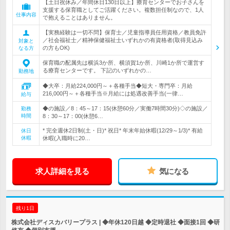
【土日祝休み／年間休日130日以上】療育センターでお子さんを
支援する保育職としてご活躍ください。複数担任制なので、1人
仕事内容
で抱えることはありません。
【実務経験は一切不問】保育士／児童指導員任用資格／教員免許
／社会福祉士／精神保健福祉士いずれかの有資格者(取得見込み
対象と
の方もOK)
なる方
保育職の配属先は横浜3か所、横須賀1か所、川崎1か所で運営す
る療育センターです。 下記のいずれかの…
勤務地
◆大卒：月給224,000円～＋各種手当◆短大・専門卒：月給
216,000円～＋各種手当※月給には処遇改善手当(一律…
給与
◆の施設／8：45～17：15(休憩60分／実働7時間30分)◇の施設／
勤務
時間
8：30～17：00(休憩6…
* 完全週休2日制(土・日)* 祝日* 年末年始休暇(12/29～1/3)* 有給
休日
休暇
休暇(入職時に20…
求人詳細を見る
気になる
残り1日
株式会社ディスカバリープラス | ◆年休120日越 ◆定時退社 ◆面接1回 ◆研