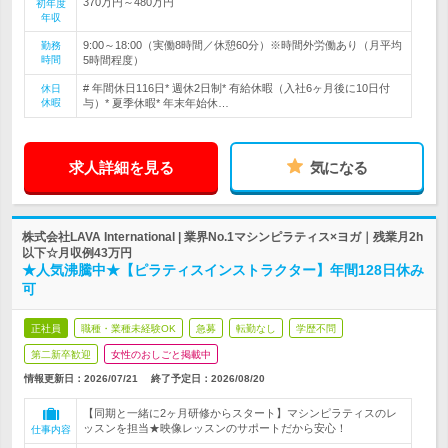
370万円～480万円
初年度
年収
9:00～18:00（実働8時間／休憩60分）※時間外労働あり（月平均
勤務
時間
5時間程度）
# 年間休日116日* 週休2日制* 有給休暇（入社6ヶ月後に10日付
休日
休暇
与）* 夏季休暇* 年末年始休…
求人詳細を見る
気になる
株式会社LAVA International | 業界No.1マシンピラティス×ヨガ｜残業月2h
以下☆月収例43万円
★人気沸騰中★【ピラティスインストラクター】年間128日休み
可
正社員
職種・業種未経験OK
急募
転勤なし
学歴不問
第二新卒歓迎
女性のおしごと掲載中
情報更新日：2026/07/21
終了予定日：
2026/08/20
【同期と一緒に2ヶ月研修からスタート】マシンピラティスのレ
ッスンを担当★映像レッスンのサポートだから安心！
仕事内容