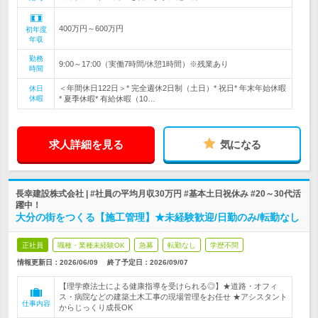
400万円～600万円
初年度
年収
勤務
9:00～17:00（実働7時間/休憩1時間）※残業あり
時間
＜年間休日122日＞* 完全週休2日制（土日）* 祝日* 年末年始休暇
休日
休暇
* 夏季休暇* 有給休暇（10…
求人詳細を見る
気になる
長幸建設株式会社 | #社員の平均月収30万円 #基本土日祝休み #20～30代活
躍中！
大分の街をつくる【施工管理】★未経験歓迎/日勤のみ/転勤なし
正社員
職種・業種未経験OK
急募
転勤なし
学歴不問
情報更新日：2026/06/09
終了予定日：
2026/09/07
【理学療法士による健康指導を受けられる◎】★道路・オフィ
ス・病院などの建築土木工事の現場管理をお任せ ★アシスタント
仕事内容
からじっくり成長OK