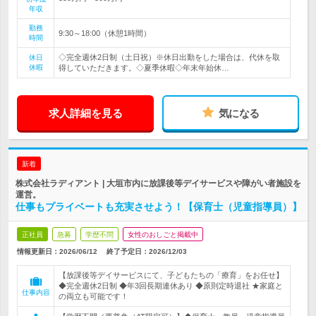
年収
勤務
9:30～18:00（休憩1時間）
時間
◇完全週休2日制（土日祝）※休日出勤をした場合は、代休を取
休日
休暇
得していただきます。◇夏季休暇◇年末年始休…
求人詳細を見る
気になる
新着
株式会社ラディアント | 大垣市内に放課後等デイサービスや障がい者施設を
運営。
仕事もプライベートも充実させよう！【保育士（児童指導員）】
正社員
急募
学歴不問
女性のおしごと掲載中
情報更新日：2026/06/12
終了予定日：
2026/12/03
【放課後等デイサービスにて、子どもたちの「療育」をお任せ】
◆完全週休2日制 ◆年3回長期連休あり ◆原則定時退社 ★家庭と
仕事内容
の両立も可能です！