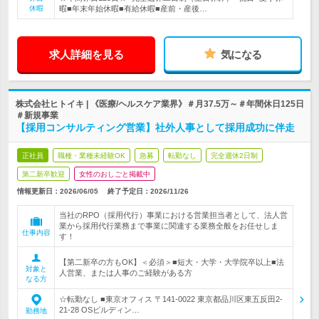
休暇
暇■年末年始休暇■有給休暇■産前・産後…
求人詳細を見る
気になる
株式会社ヒトイキ | 《医療/ヘルスケア業界》＃月37.5万～＃年間休日125日
＃新規事業
【採用コンサルティング営業】社外人事として採用成功に伴走
正社員
職種・業種未経験OK
急募
転勤なし
完全週休2日制
第二新卒歓迎
女性のおしごと掲載中
情報更新日：2026/06/05
終了予定日：
2026/11/26
当社のRPO（採用代行）事業における営業担当者として、法人営
業から採用代行業務まで事業に関連する業務全般をお任せしま
仕事内容
す！
【第二新卒の方もOK】＜必須＞■短大・大学・大学院卒以上■法
対象と
人営業、または人事のご経験がある方
なる方
☆転勤なし ■東京オフィス 〒141-0022 東京都品川区東五反田2-
21-28 OSビルディン…
勤務地