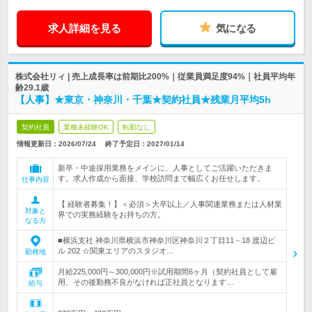
求人詳細を見る
気になる
株式会社リィ | 売上成長率は前期比200%｜従業員満足度94%｜社員平均年
齢29.1歳
【人事】★東京・神奈川・千葉★契約社員★残業月平均5h
契約社員
業種未経験OK
転勤なし
情報更新日：2026/07/24
終了予定日：
2027/01/14
新卒・中途採用業務をメインに、人事としてご活躍いただきま
す。求人作成から面接、学校訪問まで幅広くお任せします。
仕事内容
【 経験者募集！】＜必須＞大卒以上／人事関連業務または人材業
対象と
界での実務経験をお持ちの方。
なる方
■横浜支社 神奈川県横浜市神奈川区神奈川２丁目11－18 渡辺ビ
ル 202 ☆関東エリアのスタジオ…
勤務地
月給225,000円～300,000円※試用期間6ヶ月（契約社員として雇
用、その後勤務不良がなければ正社員となります…
給与