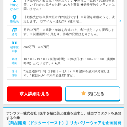
【学歴不問／要普免（AT限定可）】◆保育士・教員・児童指導員
等、いずれかの資格をお持ちの方を募集 ◆経験年数やブランクは
対象と
問いません！
なる方
【勤務先は岐阜県大垣市内の施設です】 ※希望を考慮のうえ、決
定します。 ◎マイカー通勤OK（駐車場…
勤務地
月給23万円～※経験・年齢を考慮の上、当社規定により優遇しま
す。※試用期間3ヶ月あり。待遇の変動はありません。
給与
300万円～300万円
初年度
年収
10：00～19：00（実働8時間）※休校日は9：00～18：00（実働8
勤務
時間
時間）となります。# ★原…
* 完全週休2日制（日曜日＋他1日）※希望休を最大限考慮しま
休日
休暇
す。* 祝日休み* 年末年始休暇* GW…
求人詳細を見る
気になる
アンファー株式会社 | 医学を軸に美と健康を追求し、独自プロダクトを展開
する企業
【商品開発（ドクターイースト）】リカバリーウェアを企画開発