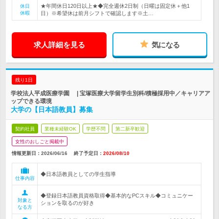
★年間休日120日以上★◆完全週休2日制（日曜は固定休＋他1
休日
休暇
日）※希望休は前月シフトで確認します※土…
求人詳細を見る
気になる
残り1日
学校法人平成医療学園 | 宝塚医療大学留学生別科/積極採用中／キャリアア
ップできる環境
大学の【日本語教員】募集
契約社員
業種未経験OK
学歴不問
第二新卒歓迎
女性のおしごと掲載中
情報更新日：2026/06/16
終了予定日：
2026/08/10
◆日本語教員としての学生指導
仕事内容
◆登録日本語教員資格取得◆基本的なPCスキル◆コミュニケー
対象と
ションを取るのが好き
なる方