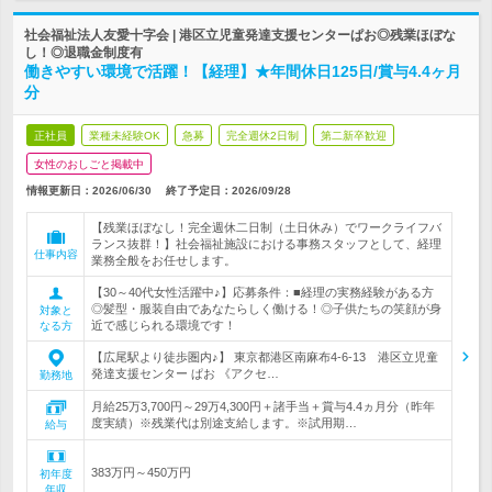
社会福祉法人友愛十字会 | 港区立児童発達支援センターぱお◎残業ほぼな
し！◎退職金制度有
働きやすい環境で活躍！【経理】★年間休日125日/賞与4.4ヶ月
分
正社員
業種未経験OK
急募
完全週休2日制
第二新卒歓迎
女性のおしごと掲載中
情報更新日：2026/06/30
終了予定日：
2026/09/28
【残業ほぼなし！完全週休二日制（土日休み）でワークライフバ
ランス抜群！】社会福祉施設における事務スタッフとして、経理
仕事内容
業務全般をお任せします。
【30～40代女性活躍中♪】応募条件：■経理の実務経験がある方
◎髪型・服装自由であなたらしく働ける！◎子供たちの笑顔が身
対象と
近で感じられる環境です！
なる方
【広尾駅より徒歩圏内♪】 東京都港区南麻布4-6-13 港区立児童
発達支援センター ぱお 《アクセ…
勤務地
月給25万3,700円～29万4,300円＋諸手当＋賞与4.4ヵ月分（昨年
度実績）※残業代は別途支給します。※試用期…
給与
383万円～450万円
初年度
年収