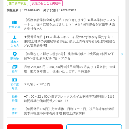
第二新卒歓迎
女性のおしごと掲載中
情報更新日：2026/07/03
終了予定日：
2026/09/03
【税務会計業務全般を幅広くお任せします】★基本業務からスタ
ートし、徐々に幅を広げましょう！★月1回研修会を実施中 ★置
仕事内容
き型社食あり
★要普通免許｜PCの基本スキル｜右記のいずれかを満たす方：
[税理士補助の実務経験者][簿記3級以上の有資格者][経理や税務な
対象と
どの実務経験者]
なる方
【転勤なし／駅から徒歩5分】 北海道札幌市中央区南1条西12丁
目322番地 新永ビル7階 ＜アクセ…
勤務地
月給 207,000円～250,000円※試用期間3ヶ月あり（同条件）※経
験、能力を考慮し、優遇いたします。※待遇条…
給与
300万円～362万円
初年度
年収
■7：00～22：00の間でフレックスタイム制標準労働時間／1日8
勤務
時間
時間標準労働時間帯／9:00～17…
【年間休日125日】完全週休二日制（土・日）祝日年末年始休暇
休日
休暇
夏季休暇慶弔休暇有給休暇 税理士試験前特…