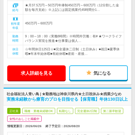
★月37.5万円～50万円年俸制450万円～600万円（12分割した金
額を毎月支給）※上記には固定残業代45時間分1…
給与
450万円～600万円
初年度
年収
9：00～18：00（実働8時間）※時間外労働：有# ★ワークライフ
勤務
時間
バランス実現を推進★仕事量は個人…
☆年間休日125日☆■完全週休二日制（土日休み）■祝日■夏季休
休日
休暇
暇■年末年始休暇■有給休暇■産前・産後…
求人詳細を見る
気になる
社会福祉法人青い鳥 | ★勤務地は神奈川県内★土日祝休み★残業少なめ
実務未経験から療育のプロを目指せる【保育職】年休130日以上
正社員
職種・業種未経験OK
転勤なし
完全週休2日制
第二新卒歓迎
女性のおしごと掲載中
情報更新日：2026/06/26
終了予定日：
2026/08/20