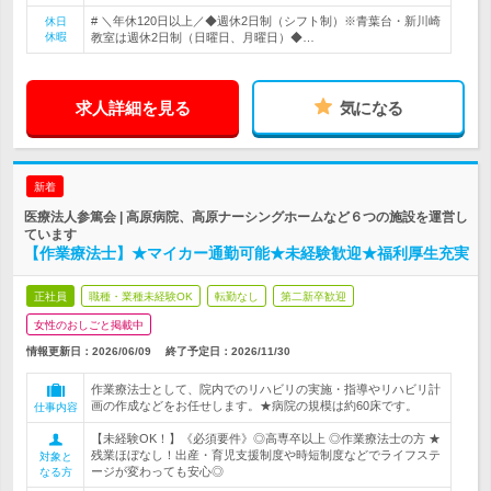
# ＼年休120日以上／◆週休2日制（シフト制）※青葉台・新川崎
休日
休暇
教室は週休2日制（日曜日、月曜日）◆…
求人詳細を見る
気になる
新着
医療法人参篤会 | 高原病院、高原ナーシングホームなど６つの施設を運営し
ています
【作業療法士】★マイカー通勤可能★未経験歓迎★福利厚生充実
正社員
職種・業種未経験OK
転勤なし
第二新卒歓迎
女性のおしごと掲載中
情報更新日：2026/06/09
終了予定日：
2026/11/30
作業療法士として、院内でのリハビリの実施・指導やリハビリ計
画の作成などをお任せします。★病院の規模は約60床です。
仕事内容
【未経験OK！】《必須要件》◎高専卒以上 ◎作業療法士の方 ★
残業ほぼなし！出産・育児支援制度や時短制度などでライフステ
対象と
ージが変わっても安心◎
なる方