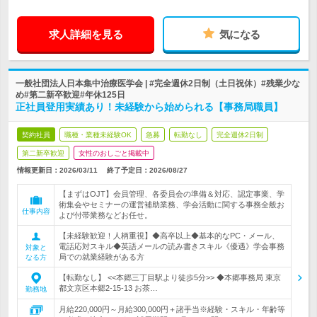
求人詳細を見る
気になる
一般社団法人日本集中治療医学会 | #完全週休2日制（土日祝休）#残業少な
め#第二新卒歓迎#年休125日
正社員登用実績あり！未経験から始められる【事務局職員】
契約社員
職種・業種未経験OK
急募
転勤なし
完全週休2日制
第二新卒歓迎
女性のおしごと掲載中
情報更新日：2026/03/11
終了予定日：
2026/08/27
【まずはOJT】会員管理、各委員会の準備＆対応、認定事業、学
術集会やセミナーの運営補助業務、学会活動に関する事務全般お
仕事内容
よび付帯業務などお任せ。
【未経験歓迎！人柄重視】◆高卒以上◆基本的なPC・メール、
電話応対スキル◆英語メールの読み書きスキル《優遇》学会事務
対象と
局での就業経験がある方
なる方
【転勤なし】 <<本郷三丁目駅より徒歩5分>> ◆本郷事務局 東京
都文京区本郷2-15-13 お茶…
勤務地
月給220,000円～月給300,000円＋諸手当※経験・スキル・年齢等