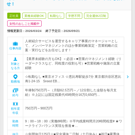
せ！
正社員
業種未経験OK
転勤なし
学歴不問
完全週休2日制
女性のおしごと掲載中
情報更新日：2026/03/24
終了予定日：
2026/09/21
人材紹介サービスを運営するキャリア事業のマネージャーとし
て、メンバーマネジメントのほか事業戦略策定・営業戦略の立
仕事内容
案・実行などをお任せします！
【業界未経験の方もOK】＜必須＞■営業のマネジメント経験（リ
ーダークラスなど、同程度の役割も可）■営業戦略や施策の立案
対象と
経験
なる方
☆転勤なし ■東京オフィス ☆恵比寿駅徒歩7分 東京都渋谷区恵比
寿1-24-15 Sreed EB…
勤務地
年俸制750万円～（月額62.5万円～／12分割した金額を毎月支
給）※上記には固定残業代45時間分16万0,650円…
給与
750万円～900万円
初年度
年収
9：00～18：00（実働8時間）※平均残業時間月20時間程度# ★ワ
勤務
時間
ークライフバランス実現を推進★…
☆年間休日125日☆■完全週休二日制（土日休み）■祝日■夏季休
休日