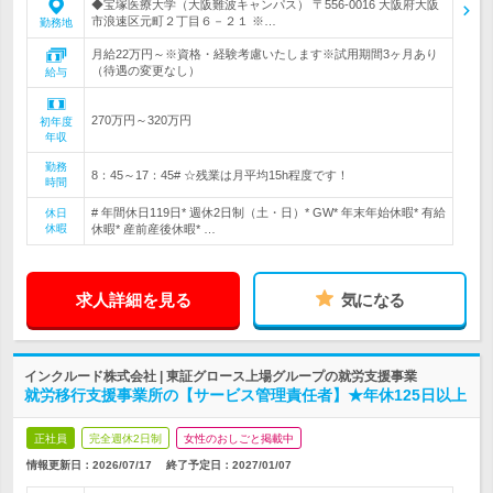
◆宝塚医療大学（大阪難波キャンパス） 〒556-0016 大阪府大阪
市浪速区元町２丁目６－２１ ※…
勤務地
月給22万円～※資格・経験考慮いたします※試用期間3ヶ月あり
（待遇の変更なし）
給与
270万円～320万円
初年度
年収
勤務
8：45～17：45# ☆残業は月平均15h程度です！
時間
# 年間休日119日* 週休2日制（土・日）* GW* 年末年始休暇* 有給
休日
休暇
休暇* 産前産後休暇* …
求人詳細を見る
気になる
インクルード株式会社 | 東証グロース上場グループの就労支援事業
就労移行支援事業所の【サービス管理責任者】★年休125日以上
正社員
完全週休2日制
女性のおしごと掲載中
情報更新日：2026/07/17
終了予定日：
2027/01/07