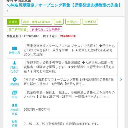
修有 ◆個別支援
＼神奈川県限定／オープニング募集【児童発達支援教室の先生】
♪
正社員
職種・業種未経験OK
急募
転勤なし
学歴不問
第二新卒歓迎
女性のおしごと掲載中
情報更新日：2026/04/08
終了予定日：
2026/08/10
【児童発達支援スクール『コペルプラス』で活躍！】◆子供たち
と1対1で向き合い、成長をサポート ★充実した教材で初心者も
仕事内容
安心して活躍！
【学歴不問／資格手当充実／残業ほぼ0】◆人柄重視の採用⇒有
資格者・経験者は優遇します！★女性活躍中⇒育児中の社員も在
対象と
籍！子育てと両立可能。
なる方
#横浜市・海老名市でオープニング募集！#神奈川県限定募集#最
寄り駅から徒歩３～6分圏内【転居を伴う…
勤務地
【児童指導員（保育士、看護士、各種療法士資格などをお持ちの
方<※>）】月給：26万円～28万円（一律資格手当含む）＋…
給与
300万円～500万円
初年度
年収
勤務
9：30～18：30（実働8時間）※残業はほぼゼロです♪
時間