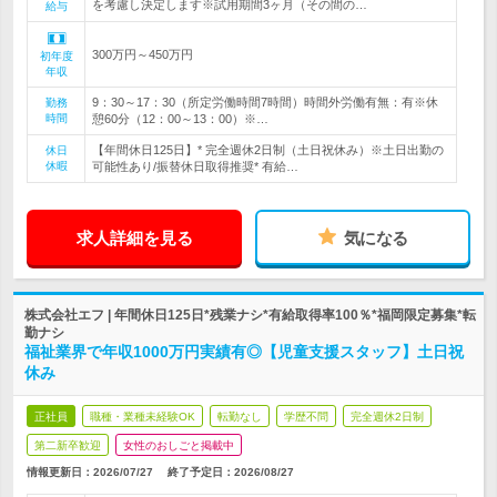
を考慮し決定します※試用期間3ヶ月（その間の…
給与
300万円～450万円
初年度
年収
9：30～17：30（所定労働時間7時間）時間外労働有無：有※休
勤務
時間
憩60分（12：00～13：00）※…
【年間休日125日】* 完全週休2日制（土日祝休み）※土日出勤の
休日
休暇
可能性あり/振替休日取得推奨* 有給…
求人詳細を見る
気になる
株式会社エフ | 年間休日125日*残業ナシ*有給取得率100％*福岡限定募集*転
勤ナシ
福祉業界で年収1000万円実績有◎【児童支援スタッフ】土日祝
休み
正社員
職種・業種未経験OK
転勤なし
学歴不問
完全週休2日制
第二新卒歓迎
女性のおしごと掲載中
情報更新日：2026/07/27
終了予定日：
2026/08/27