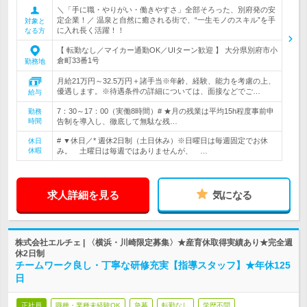
＼「手に職・やりがい・働きやすさ」全部そろった、別府発の安
定企業！／ 温泉と自然に癒される街で、“一生モノのスキル”を手
対象と
に入れ長く活躍！！
なる方
【 転勤なし／マイカー通勤OK／UIターン歓迎 】 大分県別府市小
倉町33番1号
勤務地
月給21万円～32.5万円＋諸手当※年齢、経験、能力を考慮の上、
優遇します。※待遇条件の詳細については、面接などでご…
給与
7：30～17：00（実働8時間）# ★月の残業は平均15h程度事前申
勤務
時間
告制を導入し、徹底して無駄な残…
# ▼休日／* 週休2日制（土日休み）※日曜日は毎週固定でお休
休日
休暇
み。 土曜日は毎週ではありませんが、 …
求人詳細を見る
気になる
株式会社エルチェ | 〈横浜・川崎限定募集〉★産育休取得実績あり★完全週
休2日制
チームワーク良し・丁寧な研修充実【指導スタッフ】★年休125
日
正社員
職種・業種未経験OK
急募
転勤なし
学歴不問