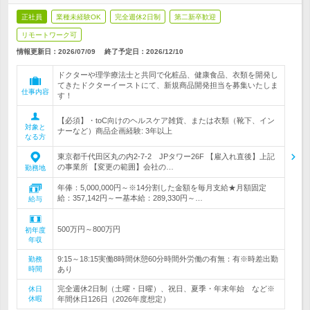
正社員
業種未経験OK
完全週休2日制
第二新卒歓迎
リモートワーク可
情報更新日：2026/07/09
終了予定日：
2026/12/10
ドクターや理学療法士と共同で化粧品、健康食品、衣類を開発し
てきたドクターイーストにて、新規商品開発担当を募集いたしま
仕事内容
す！
【必須】・toC向けのヘルスケア雑貨、または衣類（靴下、イン
対象と
ナーなど）商品企画経験: 3年以上
なる方
東京都千代田区丸の内2-7-2 JPタワー26F 【雇入れ直後】上記
の事業所 【変更の範囲】会社の…
勤務地
年俸：5,000,000円～※14分割した金額を毎月支給★月額固定
給：357,142円～ー基本給：289,330円～…
給与
500万円～800万円
初年度
年収
9:15～18:15実働8時間休憩60分時間外労働の有無：有※時差出勤
勤務
時間
あり
完全週休2日制（土曜・日曜）、祝日、夏季・年末年始 など※
休日
休暇
年間休日126日（2026年度想定）