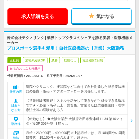
求人詳細を見る
気になる
株式会社テクノリンク | 業界トップクラスのシェアを誇る美容・医療機器メ
ーカー
プロスポーツ選手も愛用！自社医療機器の【営業】大阪勤務
正社員
業種未経験OK
急募
転勤なし
完全週休2日制
女性のおしごと掲載中
情報更新日：2026/06/16
終了予定日：
2026/12/07
病院やクリニック、接骨院などに向けて自社開発した理学療法機
器の提案・販売・アフターフォローをお任せします。
仕事内容
【営業経験者歓迎】スキルを活かして働きながら成長できる環境
です★＜必須＞高卒以上、要普免、営業または柔道整復師・理学
対象と
療法士等の経験がある方
なる方
【転勤なし】 ◆大阪営業所 大阪府吹田市豊津町11-34 第10マイ
ダビル3F 303号室 【雇入…
勤務地
月給：230,000円～400,000円※上記月給には、月10時間分の固定
残業代 18,100円～を含みます。超過分…
給与