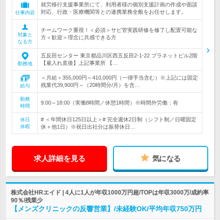
就労移行支援事業所にて、利用者様の個別支援計画の作成や面談
対応、行政・医療機関等との連携業務全般をお任せします。
仕事内容
チームワーク重視！＜必須＞サビ管実践研修を修了し配置可能な
対象と
方＜歓迎＞理念に共感できる方
なる方
五反田センター 東京都品川区西五反田2-1-22 プラネットビル2階
【雇入れ直後】上記事業所 【…
勤務地
＜月給＞355,000円～410,000円（一律手当含む）※上記には固定
残業代39,900円～（20時間分/月）を含…
給与
勤務
9:00～18:00（実働8時間／休憩1時間）※時間外労働：有
時間
# ＜年間休日125日以上＞# 完全週休2日制（シフト制／日曜固定
休日
休暇
休＋他1日）※祝日出社分は振替休日…
求人詳細を見る
気になる
株式会社HRエイド | 4人に1人が年収1000万円超/TOPは年収3000万/成約率
90％/残業少
【メンズクリニックの反響営業】/未経験OK/平均年収750万円