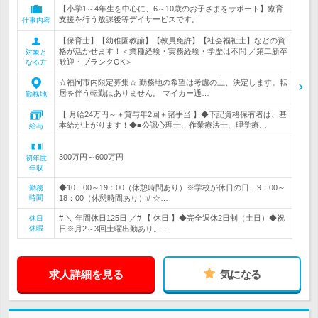
【小学1～4年生を中心に、6～10歳のお子さまをサポート】療育
支援を行う放課後等デイサービスです。
仕事内容
【保育士】【幼稚園教諭】【教員免許】【社会福祉士】などの資
格が活かせます！＜業種経験・実務経験・学歴は不問 ／第二新卒
対象と
歓迎・ブランクOK＞
なる方
☆福岡市内限定募集☆ 勤務地の希望は考慮の上、決定します。転
居を伴う転勤はありません。 マイカー通…
勤務地
【 月給24万円～＋賞与年2回＋諸手当 】◆下記資格保有者は、基
本給が上がります！◆■公認心理士、作業療法士、理学療…
給与
300万円～600万円
初年度
年収
◆10：00～19：00（休憩時間あり）※学校が休日の日…9：00～
勤務
時間
18：00（休憩時間あり）# ☆…
# ＼ 年間休日125日 ／# 【 休日 】◆完全週休2日制（土日）◆祝
休日
休暇
日※月2～3回土曜出勤あり。…
求人詳細を見る
気になる