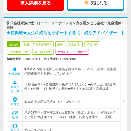
求人詳細を見る
気になる
株式会社家族の窓口 | ーコミュニケーション力を活かせる会社ー完全週休2
日制
★初掲載★人生の終活をサポートする【 終活アドバイザー 】
正社員
職種・業種未経験OK
急募
転勤なし
学歴不問
完全週休2日制
第二新卒歓迎
女性のおしごと掲載中
情報更新日：2026/07/01
終了予定日：
2026/10/08
■高齢者有料住宅探しの相談業務や集客、イベント業務、家族冊
子関連業務をお任せしていきます！
仕事内容
《必須条件》■普通自動車免許（AT限定可）■高卒以上《歓迎条
対象と
件》■医療・福祉業界での経験■何かしらの販売・営業経験
なる方
熊本市中央区九品寺3-15-4 NWビル２F
勤務地
月給25万円+ 賞与年2回＋決算賞与（業績による）※上記はあく
まで最低保証額です。 年齢、経験、能力を考慮の上、優遇…
給与
350万円～500万円
初年度