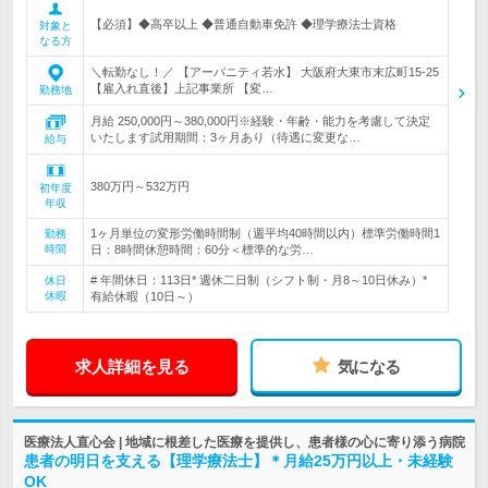
【必須】◆高卒以上 ◆普通自動車免許 ◆理学療法士資格
対象と
なる方
＼転勤なし！／ 【アーバニティ若水】 大阪府大東市末広町15-25
【雇入れ直後】上記事業所 【変…
勤務地
月給 250,000円～380,000円※経験・年齢・能力を考慮して決定
いたします試用期間：3ヶ月あり（待遇に変更な…
給与
380万円～532万円
初年度
年収
1ヶ月単位の変形労働時間制（週平均40時間以内）標準労働時間1
勤務
時間
日：8時間休憩時間：60分＜標準的な労…
# 年間休日：113日* 週休二日制（シフト制・月8～10日休み）*
休日
休暇
有給休暇（10日～）
求人詳細を見る
気になる
医療法人直心会 | 地域に根差した医療を提供し、患者様の心に寄り添う病院
患者の明日を支える【理学療法士】＊月給25万円以上・未経験
OK