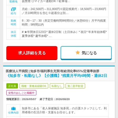
面禁煙 ◎マイカー通勤OK！駐車場…
勤務地
月給：242,500円～311,800円※固定残業代：18,500円～23,800円
／月10時間分を含む※超過分は別…
給与
8：30～17：30（所定労働時間8時間0分／休憩60分）月平均残業
勤務
時間
時間：5時間以内
# ★年間休日123日* 週休2日制（土日休み）* 祝日* 年末年始休暇*
休日
休暇
夏季休暇* 慶弔休暇* …
求人詳細を見る
気になる
医療法人平病院 | 知多市/福利厚生充実/有給消化率65%/定着率抜群
《知多市・転勤なし》【介護職】*残業月平均4時間・週休2日
正社員
職種・業種未経験OK
転勤なし
第二新卒歓迎
女性のおしごと掲載中
情報更新日：2026/05/07
終了予定日：
2026/08/20
知多市にある「老人保健施設 知多苑」の介護スタッフとして、利
用者様の生活介助・支援をお任せします。
仕事内容