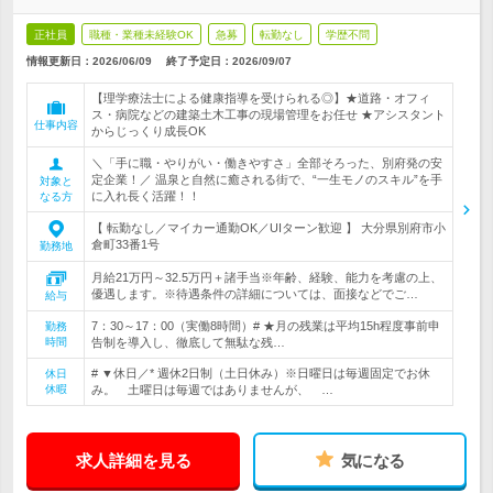
正社員
職種・業種未経験OK
急募
転勤なし
学歴不問
情報更新日：2026/06/09
終了予定日：
2026/09/07
【理学療法士による健康指導を受けられる◎】★道路・オフィ
ス・病院などの建築土木工事の現場管理をお任せ ★アシスタント
仕事内容
からじっくり成長OK
＼「手に職・やりがい・働きやすさ」全部そろった、別府発の安
定企業！／ 温泉と自然に癒される街で、“一生モノのスキル”を手
対象と
に入れ長く活躍！！
なる方
【 転勤なし／マイカー通勤OK／UIターン歓迎 】 大分県別府市小
倉町33番1号
勤務地
月給21万円～32.5万円＋諸手当※年齢、経験、能力を考慮の上、
優遇します。※待遇条件の詳細については、面接などでご…
給与
7：30～17：00（実働8時間）# ★月の残業は平均15h程度事前申
勤務
時間
告制を導入し、徹底して無駄な残…
# ▼休日／* 週休2日制（土日休み）※日曜日は毎週固定でお休
休日
休暇
み。 土曜日は毎週ではありませんが、 …
求人詳細を見る
気になる