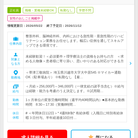
正社員
職種・業種未経験OK
転勤なし
学歴不問
女性のおしごと掲載中
情報更新日：2026/05/22
終了予定日：
2026/11/12
整形外科、脳神経外科、内科における急性期・亜急性期のリハビ
リテーション業務をお任せします。幅広い症例を通してスキルア
仕事内容
ップできる環境です。
未経験歓迎！＜必須要件＞理学療法士の資格をお持ちの方 ＜求
対象と
める人物像＞患者様に寄り添い、思いやりのある対応ができる方
なる方
＜帯津三敬病院＞ 埼玉県川越市大字大中居545 ※マイカー通勤
OK（駐車場あり） ※転勤なし 【雇…
勤務地
＜月給＞256,000円～346,000円（一律支給の諸手当含む）※給与
は経験・能力を考慮のうえ決定します。※試用期…
給与
1ヶ月単位の変形労働時間制（週平均40時間以内）■基本的な勤務
勤務
時間
時間 8:30～17:30（実働8時間…
# ＜年間休日112日＞* 4週8休制* 有給休暇（入職日に特別有給休
休日
休暇
暇３日付与。半年経過後10日付…
求人詳細を見る
気になる