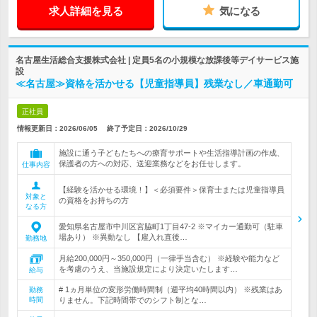
求人詳細を見る
気になる
名古屋生活総合支援株式会社 | 定員5名の小規模な放課後等デイサービス施
設
≪名古屋≫資格を活かせる【児童指導員】残業なし／車通勤可
正社員
情報更新日：2026/06/05
終了予定日：
2026/10/29
施設に通う子どもたちへの療育サポートや生活指導計画の作成、
保護者の方への対応、送迎業務などをお任せします。
仕事内容
【経験を活かせる環境！】＜必須要件＞保育士または児童指導員
対象と
の資格をお持ちの方
なる方
愛知県名古屋市中川区宮脇町1丁目47-2 ※マイカー通勤可（駐車
場あり） ※異動なし 【雇入れ直後…
勤務地
月給200,000円～350,000円（一律手当含む） ※経験や能力など
を考慮のうえ、当施設規定により決定いたします…
給与
# 1ヵ月単位の変形労働時間制（週平均40時間以内） ※残業はあ
勤務
時間
りません。下記時間帯でのシフト制とな…