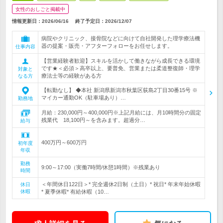
女性のおしごと掲載中
情報更新日：2026/06/16
終了予定日：
2026/12/07
病院やクリニック、接骨院などに向けて自社開発した理学療法機
器の提案・販売・アフターフォローをお任せします。
仕事内容
【営業経験者歓迎】スキルを活かして働きながら成長できる環境
です★＜必須＞高卒以上、要普免、営業または柔道整復師・理学
対象と
療法士等の経験がある方
なる方
【転勤なし】 ◆本社 新潟県新潟市秋葉区荻島2丁目30番15号 ※
マイカー通勤OK（駐車場あり）…
勤務地
月給：230,000円～400,000円※上記月給には、月10時間分の固定
残業代 18,100円～を含みます。超過分…
給与
400万円～600万円
初年度
年収
勤務
9:00～17:00（実働7時間/休憩1時間）※残業あり
時間
＜年間休日122日＞* 完全週休2日制（土日）* 祝日* 年末年始休暇
休日
休暇
* 夏季休暇* 有給休暇（10…