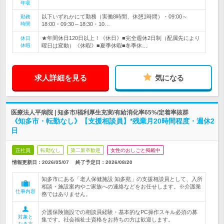
年収
以下いずれかにて勤務（実働8時間、休憩1時間）・09:00～
勤務
時間
18:00・09:30～18:30・10…
★年間休日120日以上！《休日》■完全週休2日制（配属先により
休日
休暇
曜日は変動）《休暇》■夏季休暇■冬季休…
求人詳細を見る
気になる
医療法人平病院 | 知多市/福利厚生充実/有給消化率65%/定着率抜群
《知多市・転勤なし》【支援相談員】*残業月20時間程度・週休2
日
正社員
転勤なし
第二新卒歓迎
女性のおしごと掲載中
情報更新日：2026/05/07
終了予定日：
2026/08/20
知多市にある「老人保健施設 知多苑」の支援相談員として、入所
相談・施設案内やご家族への連絡などをお任せします。※介護業
仕事内容
務ではありません。
介護保険施設での相談員経験・基本的なPC操作スキル必須の募
対象と
集です。社会福祉士資格をお持ちの方は歓迎します。
なる方