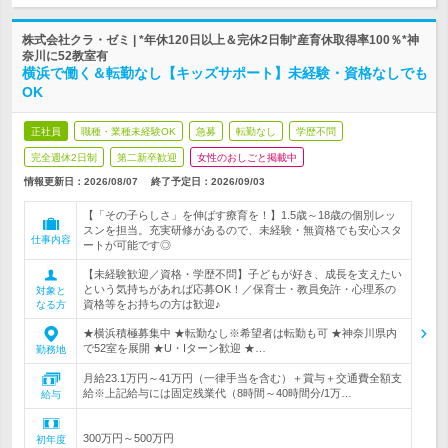
株式会社クラ・ゼミ | *年休120日以上＆完休2日制*産育休取得率100％*神
奈川に52教室有
横浜で働く＆転勤なし【キッズサポート】未経験・資格なしでも
OK
正社員
職種・業種未経験OK
急募
転勤なし
学歴不問
完全週休2日制
第二新卒歓迎
女性のおしごと掲載中
情報更新日：2026/08/07
終了予定日：
2026/09/03
【「その子らしさ」を伸ばす療育を！】1.5歳～18歳の個別レッ
スンを担当。充実研修があるので、未経験・無資格でも安心スタ
仕事内容
ートが可能です◎
【未経験歓迎／資格・学歴不問】子どもが好き、成長を支えたい
という気持ちがあれば応募OK！／保育士・教員免許・心理系の
対象と
資格等をお持ちの方は歓迎♪
なる方
★横浜積極募集中 ★転勤なし※希望者は転勤も可 ★神奈川県内
で52室を展開 ★U・Iターン歓迎 ★…
勤務地
月給23.1万円～41万円（一律手当を含む）＋賞与＋交通費全額支
給※上記給与には固定残業代（8時間～40時間分/1万…
給与
300万円～500万円
初年度