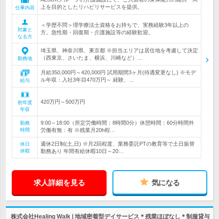
上を目的としたリハビリサービスを提供。
仕事内容
＜学歴不問＞理学療法士資格をお持ちで、実務経験3年以上の
対象と
方。急性期・回復期・介護施設等の経験歓迎。
なる方
埼玉県、神奈川県、東京都 ※担当エリアは居住地を考慮して決定
（西東京、さいたま、横浜、川崎など）…
勤務地
月給350,000円～420,000円 試用期間3ヶ月(待遇変更なし) ※モデ
ル年収：入社3年目470万円～ 経験、…
給与
420万円～500万円
初年度
年収
9:00～18:00（所定労働時間：8時間0分）休憩時間：60分時間外
勤務
時間
労働有無：有 ※残業月20h程…
週休2日制(土,日) ※月2回程度、業務委託PTの教育等で土日振替
休日
休暇
勤務あり 年間有給休暇10日～20…
求人詳細を見る
気になる
株式会社Healing Walk | 地域密着型デイサービス＊残業ほぼなし＊制服貸与