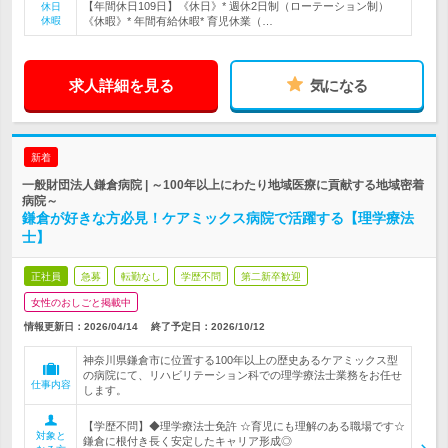
【年間休日109日】《休日》* 週休2日制（ローテーション制）
休日
休暇
《休暇》* 年間有給休暇* 育児休業（…
求人詳細を見る
気になる
新着
一般財団法人鎌倉病院 | ～100年以上にわたり地域医療に貢献する地域密着
病院～
鎌倉が好きな方必見！ケアミックス病院で活躍する【理学療法
士】
正社員
急募
転勤なし
学歴不問
第二新卒歓迎
女性のおしごと掲載中
情報更新日：2026/04/14
終了予定日：
2026/10/12
神奈川県鎌倉市に位置する100年以上の歴史あるケアミックス型
の病院にて、リハビリテーション科での理学療法士業務をお任せ
仕事内容
します。
【学歴不問】◆理学療法士免許 ☆育児にも理解のある職場です☆
対象と
鎌倉に根付き長く安定したキャリア形成◎