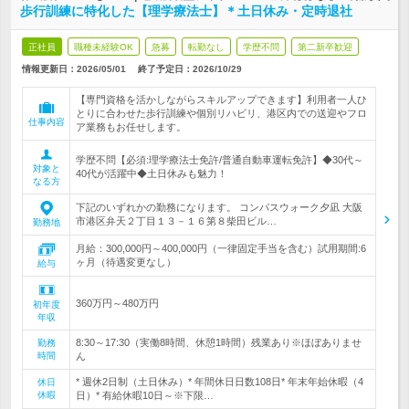
歩行訓練に特化した【理学療法士】＊土日休み・定時退社
正社員
職種未経験OK
急募
転勤なし
学歴不問
第二新卒歓迎
情報更新日：2026/05/01
終了予定日：
2026/10/29
【専門資格を活かしながらスキルアップできます】利用者一人ひ
とりに合わせた歩行訓練や個別リハビリ、港区内での送迎やフロ
仕事内容
ア業務もお任せします。
学歴不問【必須:理学療法士免許/普通自動車運転免許】◆30代～
対象と
40代が活躍中◆土日休みも魅力！
なる方
下記のいずれかの勤務になります。 コンパスウォーク夕凪 大阪
市港区弁天２丁目１３－１６第８柴田ビル…
勤務地
月給：300,000円～400,000円（一律固定手当を含む）試用期間:6
ヶ月（待遇変更なし）
給与
360万円～480万円
初年度
年収
8:30～17:30（実働8時間、休憩1時間）残業あり※ほぼありませ
勤務
時間
ん
* 週休2日制（土日休み）* 年間休日日数108日* 年末年始休暇（4
休日
休暇
日）* 有給休暇10日～※下限…