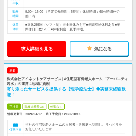
年収
9:00～18:00 （所定労働時間：8時間）休憩時間：60分時間外労
勤務
時間
働：有
■週休2日制（シフト制）※土日休みも可■年間有給休暇あり■年
休日
休暇
間休日日数120日■休暇制度：夏季休暇、…
求人詳細を見る
気になる
新着
株式会社アイネットケアサービス | #住宅型有料老人ホーム「アーバニティ
若水」の運営 #地域に貢献
寄り添ったサービスを提供する【理学療法士】◆実務未経験歓
迎！
正社員
職種未経験OK
転勤なし
情報更新日：2026/04/17
終了予定日：
2026/10/15
当社の住宅型老人ホームの入居者・各家庭へ訪問し、リハビリを
お任せいたします
仕事内容