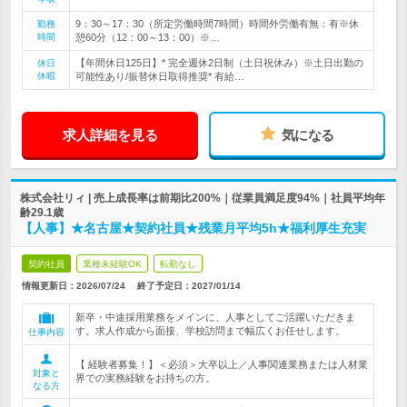
9：30～17：30（所定労働時間7時間）時間外労働有無：有※休
勤務
時間
憩60分（12：00～13：00）※…
【年間休日125日】* 完全週休2日制（土日祝休み）※土日出勤の
休日
休暇
可能性あり/振替休日取得推奨* 有給…
求人詳細を見る
気になる
株式会社リィ | 売上成長率は前期比200%｜従業員満足度94%｜社員平均年
齢29.1歳
【人事】★名古屋★契約社員★残業月平均5h★福利厚生充実
契約社員
業種未経験OK
転勤なし
情報更新日：2026/07/24
終了予定日：
2027/01/14
新卒・中途採用業務をメインに、人事としてご活躍いただきま
す。求人作成から面接、学校訪問まで幅広くお任せします。
仕事内容
【 経験者募集！】＜必須＞大卒以上／人事関連業務または人材業
対象と
界での実務経験をお持ちの方。
なる方