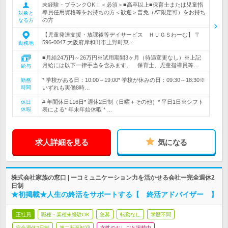
未経験・ブランクOK！＜必須＞■高卒以上■保育士または児童指
導員任用資格等をお持ちの方＜歓迎＞普免（AT限定可）をお持ち
対象と
の方
なる方
【児童発達支援・放課後等デイサービス ＨＵＧＳわーむ】 〒
596-0047 大阪府岸和田市上野町東…
勤務地
■月給24万円～26万円※試用期間3ヶ月（待遇変更なし）※上記
月給には以下一律手当を含みます。 保育士、児童指導員等…
給与
* 学校がある日：10:00～19:00* 学校が休みの日：09:30～18:30※
勤務
時間
いずれも実働8時…
# 年間休日116日* 週休2日制（日曜＋その他）* 平日1日※シフト
休日
休暇
表による* 年末年始休暇 * …
求人詳細を見る
気になる
株式会社家族の窓口 | ーコミュニケーション力を活かせる会社ー完全週休2
日制
★初掲載★人生の終活をサポートする【 終活アドバイザー 】
正社員
職種・業種未経験OK
急募
転勤なし
学歴不問
完全週休2日制
第二新卒歓迎
女性のおしごと掲載中