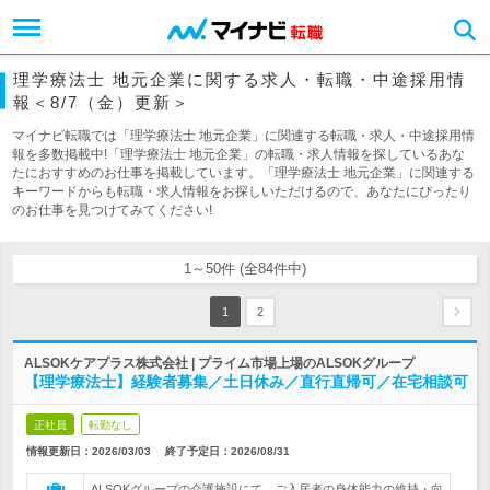
理学療法士 地元企業に関する求人・転職・中途採用情
報＜8/7（金）更新＞
マイナビ転職では「理学療法士 地元企業」に関連する転職・求人・中途採用情
報を多数掲載中!「理学療法士 地元企業」の転職・求人情報を探しているあな
たにおすすめのお仕事を掲載しています。「理学療法士 地元企業」に関連する
キーワードからも転職・求人情報をお探しいただけるので、あなたにぴったり
のお仕事を見つけてみてください!
1～50件 (全84件中)
1
2
ALSOKケアプラス株式会社 | プライム市場上場のALSOKグループ
【理学療法士】経験者募集／土日休み／直行直帰可／在宅相談可
正社員
転勤なし
情報更新日：2026/03/03
終了予定日：
2026/08/31
ALSOKグループの介護施設にて、ご入居者の身体能力の維持・向