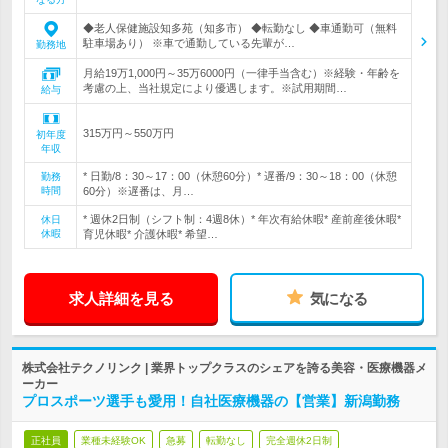
◆老人保健施設知多苑（知多市） ◆転勤なし ◆車通勤可（無料
駐車場あり） ※車で通勤している先輩が…
勤務地
月給19万1,000円～35万6000円（一律手当含む）※経験・年齢を
考慮の上、当社規定により優遇します。※試用期間…
給与
315万円～550万円
初年度
年収
* 日勤/8：30～17：00（休憩60分）* 遅番/9：30～18：00（休憩
勤務
時間
60分）※遅番は、月…
* 週休2日制（シフト制：4週8休）* 年次有給休暇* 産前産後休暇*
休日
休暇
育児休暇* 介護休暇* 希望…
求人詳細を見る
気になる
株式会社テクノリンク | 業界トップクラスのシェアを誇る美容・医療機器メ
ーカー
プロスポーツ選手も愛用！自社医療機器の【営業】新潟勤務
正社員
業種未経験OK
急募
転勤なし
完全週休2日制