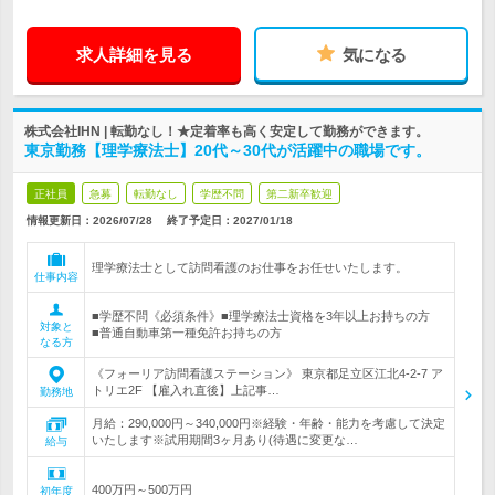
求人詳細を見る
気になる
株式会社IHN | 転勤なし！★定着率も高く安定して勤務ができます。
東京勤務【理学療法士】20代～30代が活躍中の職場です。
正社員
急募
転勤なし
学歴不問
第二新卒歓迎
情報更新日：2026/07/28
終了予定日：
2027/01/18
理学療法士として訪問看護のお仕事をお任せいたします。
仕事内容
■学歴不問《必須条件》■理学療法士資格を3年以上お持ちの方
対象と
■普通自動車第一種免許お持ちの方
なる方
《フォーリア訪問看護ステーション》 東京都足立区江北4-2-7 ア
トリエ2F 【雇入れ直後】上記事…
勤務地
月給：290,000円～340,000円※経験・年齢・能力を考慮して決定
いたします※試用期間3ヶ月あり(待遇に変更な…
給与
400万円～500万円
初年度