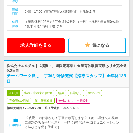
年収
勤務
9:00～17:00（実働7時間/休憩1時間）※残業あり
時間
＜年間休日122日＞* 完全週休2日制（土日）* 祝日* 年末年始休暇
休日
休暇
* 夏季休暇* 有給休暇（10…
求人詳細を見る
気になる
株式会社エルチェ | 〈横浜・川崎限定募集〉★産育休取得実績あり★完全週
休2日制
チームワーク良し・丁寧な研修充実【指導スタッフ】★年休125
日
正社員
職種・業種未経験OK
急募
転勤なし
学歴不問
完全週休2日制
第二新卒歓迎
女性のおしごと掲載中
情報更新日：2026/07/28
終了予定日：
2027/01/18
《 夜勤・力仕事なし！丁寧に教育します 》1歳～6歳までの発達
に課題のある子ども達と、一緒に遊びながらコミュニケーション
仕事内容
方法などを促す仕事です。