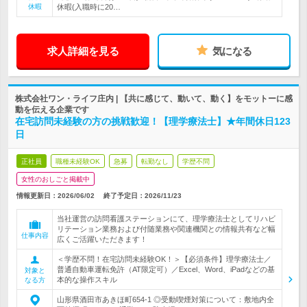
休暇
休暇(入職時に20…
求人詳細を見る
気になる
株式会社ワン・ライフ庄内 | 【共に感じて、動いて、動く】をモットーに感
動を伝える企業です
在宅訪問未経験の方の挑戦歓迎！【理学療法士】★年間休日123
日
正社員
職種未経験OK
急募
転勤なし
学歴不問
女性のおしごと掲載中
情報更新日：2026/06/02
終了予定日：
2026/11/23
当社運営の訪問看護ステーションにて、理学療法士としてリハビ
リテーション業務および付随業務や関連機関との情報共有など幅
仕事内容
広くご活躍いただきます！
＜学歴不問！在宅訪問未経験OK！＞【必須条件】理学療法士／
普通自動車運転免許（AT限定可）／Excel、Word、iPadなどの基
対象と
本的な操作スキル
なる方
山形県酒田市あきほ町654-1 ◎受動喫煙対策について：敷地内全