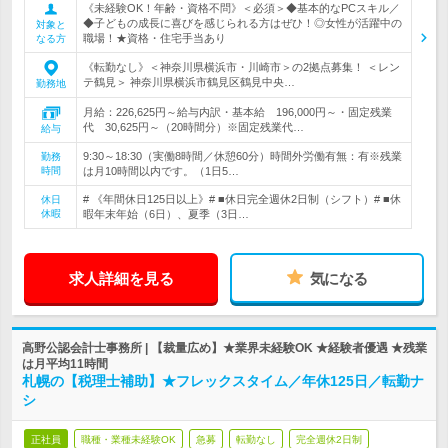
《未経験OK！年齢・資格不問》＜必須＞◆基本的なPCスキル／
◆子どもの成長に喜びを感じられる方はぜひ！◎女性が活躍中の
対象と
職場！★資格・住宅手当あり
なる方
《転勤なし》＜神奈川県横浜市・川崎市＞の2拠点募集！ ＜レン
テ鶴見＞ 神奈川県横浜市鶴見区鶴見中央…
勤務地
月給：226,625円～給与内訳・基本給 196,000円～・固定残業
代 30,625円～（20時間分）※固定残業代…
給与
9:30～18:30（実働8時間／休憩60分）時間外労働有無：有※残業
勤務
時間
は月10時間以内です。（1日5…
# 《年間休日125日以上》# ■休日完全週休2日制（シフト）# ■休
休日
休暇
暇年末年始（6日）、夏季（3日…
求人詳細を見る
気になる
高野公認会計士事務所 | 【裁量広め】★業界未経験OK ★経験者優遇 ★残業
は月平均11時間
札幌の【税理士補助】★フレックスタイム／年休125日／転勤ナ
シ
正社員
職種・業種未経験OK
急募
転勤なし
完全週休2日制