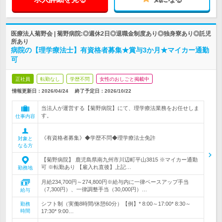
医療法人菊野会 | 菊野病院:◎週休2日◎退職金制度あり◎独身寮あり◎託児
所あり
病院の【理学療法士】有資格者募集★賞与3か月★マイカー通勤
可
正社員
転勤なし
学歴不問
女性のおしごと掲載中
情報更新日：2026/04/24
終了予定日：
2026/10/22
当法人が運営する【菊野病院】にて、理学療法業務をお任せしま
す。
仕事内容
《有資格者募集》◆学歴不問◆理学療法士免許
対象と
なる方
【菊野病院】 鹿児島県南九州市川辺町平山3815 ※マイカー通勤
可 ※転勤あり 【雇入れ直後】上記…
勤務地
月給234,700円～274,800円※給与内に一律ベースアップ手当
（7,300円）、一律調整手当（30,000円）…
給与
シフト制（実働8時間/休憩60分）【例】* 8:00～17:00* 8:30～
勤務
時間
17:30* 9:00…