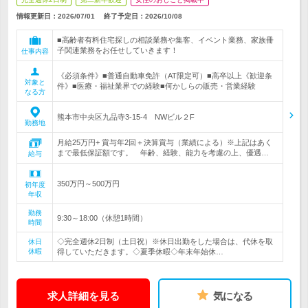
情報更新日：2026/07/01
終了予定日：
2026/10/08
■高齢者有料住宅探しの相談業務や集客、イベント業務、家族冊
子関連業務をお任せしていきます！
仕事内容
《必須条件》■普通自動車免許（AT限定可）■高卒以上《歓迎条
対象と
件》■医療・福祉業界での経験■何かしらの販売・営業経験
なる方
熊本市中央区九品寺3-15-4 NWビル２F
勤務地
月給25万円+ 賞与年2回＋決算賞与（業績による）※上記はあく
まで最低保証額です。 年齢、経験、能力を考慮の上、優遇…
給与
350万円～500万円
初年度
年収
勤務
9:30～18:00（休憩1時間）
時間
◇完全週休2日制（土日祝）※休日出勤をした場合は、代休を取
休日
休暇
得していただきます。◇夏季休暇◇年末年始休…
求人詳細を見る
気になる