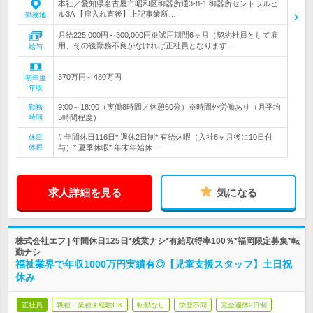
本社／愛知県名古屋市昭和区御器所通3-8-1 御器所セントラルビ
ル3A 【雇入れ直後】上記事業所…
勤務地
月給225,000円～300,000円※試用期間6ヶ月（契約社員として雇
用、その後勤務不良がなければ正社員となります…
給与
370万円～480万円
初年度
年収
9:00～18:00（実働8時間／休憩60分）※時間外労働あり（月平均
勤務
時間
5時間程度）
# 年間休日116日* 週休2日制* 有給休暇（入社6ヶ月後に10日付
休日
休暇
与）* 夏季休暇* 年末年始休…
求人詳細を見る
気になる
株式会社エフ | 年間休日125日*残業ナシ*有給取得率100％*福岡限定募集*転
勤ナシ
福祉業界で年収1000万円実績有◎【児童支援スタッフ】土日祝
休み
正社員
職種・業種未経験OK
転勤なし
学歴不問
完全週休2日制