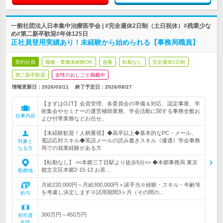
一般社団法人日本集中治療医学会 | #完全週休2日制（土日祝休）#残業少な
め#第二新卒歓迎#年休125日
正社員登用実績あり！未経験から始められる【事務局職員】
契約社員
職種・業種未経験OK
急募
転勤なし
完全週休2日制
第二新卒歓迎
女性のおしごと掲載中
情報更新日：2026/03/11
終了予定日：
2026/08/27
【まずはOJT】会員管理、各委員会の準備＆対応、認定事業、学
術集会やセミナーの運営補助業務、学会活動に関する事務全般お
仕事内容
よび付帯業務などお任せ。
【未経験歓迎！人柄重視】◆高卒以上◆基本的なPC・メール、
電話応対スキル◆英語メールの読み書きスキル《優遇》学会事務
対象と
局での就業経験がある方
なる方
【転勤なし】 <<本郷三丁目駅より徒歩5分>> ◆本郷事務局 東京
都文京区本郷2-15-13 お茶…
勤務地
月給220,000円～月給300,000円＋諸手当※経験・スキル・年齢等
を考慮し決定します※試用期間3ヶ月（その間の…
給与
300万円～450万円
初年度
年収