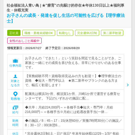
社会福祉法人青い鳥 | ★"療育"の先駆け的存在★年休130日以上★福利厚
生・休暇充実
お子さんの成長・発達を促し生活の可能性を広げる【理学療法
士】
正社員
職種・業種未経験OK
転勤なし
完全週休2日制
第二新卒歓迎
女性のおしごと掲載中
情報更新日：2026/07/27
終了予定日：
2026/08/20
お子さんの「できた！」という笑顔を間近で見ることができ、ご
家族と一緒にその成長を喜び合える、非常にやりがいのある仕事
仕事内容
です。
【実務経験不問！資格取得見込みの方も歓迎！】◆理学療法士の
資格 ◆短大・専門卒以上 ★第二新卒やブランクのある方ま
対象と
で、幅広く歓迎します！
なる方
配属先は横浜3か所、横須賀1か所、川崎1か所で運営する療育セ
ンターです。 下記のいずれかの施設に配…
勤務地
◆大卒：月給224,000円～＋各種手当◆短大・専門卒：月給
216,000円～＋各種手当※月給には処遇改善手当(一律…
給与
◆の施設／8：45～17：15(休憩60分／実働7時間30分)◇の施設／
勤務
時間
8：30～17：00(休憩6…
* 完全週休2日制(土・日)* 祝日* 年末年始休暇(12/29～1/3)* 有給
休日