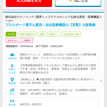
求人詳細を見る
気になる
株式会社テクノリンク | 業界トップクラスのシェアを誇る美容・医療機器メ
ーカー
プロスポーツ選手も愛用！自社医療機器の【営業】大阪勤務
正社員
業種未経験OK
急募
転勤なし
完全週休2日制
女性のおしごと掲載中
情報更新日：2026/06/16
終了予定日：
2026/12/07
病院やクリニック、接骨院などに向けて自社開発した理学療法機
器の提案・販売・アフターフォローをお任せします。
仕事内容
【営業経験者歓迎】スキルを活かして働きながら成長できる環境
です★＜必須＞高卒以上、要普免、営業または柔道整復師・理学
対象と
療法士等の経験がある方
なる方
【転勤なし】 ◆大阪営業所 大阪府吹田市豊津町11-34 第10マイ
ダビル3F 303号室 【雇入…
勤務地
月給：230,000円～400,000円※上記月給には、月10時間分の固定
残業代 18,100円～を含みます。超過分…
給与
400万円～600万円
初年度