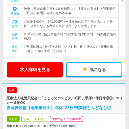
なる方
神奈川県鎌倉市長谷3-1-8 ※転勤なし 【雇入れ直後】上記事業所
【変更の範囲】会社の定める各事…
勤務地
月給245,000円～341,000円（一律支給の固定手当を含む）※経
験・スキルなども考慮し当社規定により決定します…
給与
8:30～17:00（所定労働時間7時間30分/休憩1時間） 時間外労働有
勤務
時間
無:有
# 年間休日114日* 月8休制（シフト制、日・祝休み）* 夏季休暇
休日
休暇
（3日）* 有給休暇（入社後3ヶ…
求人詳細を見る
気になる
新着
医療法人社団天紀会 | 「こころのホスピタル町田」手厚い休日休暇◎／マイ
カー通勤OK
管理職候補【理学療法士】年休125日/残業ほとんどなし◎
正社員
急募
転勤なし
女性のおしごと掲載中
情報更新日：2026/05/15
終了予定日：
2026/10/12