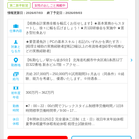
第二新卒歓迎
女性のおしごと掲載中
情報更新日：2026/07/03
終了予定日：
2026/09/03
【税務会計業務全般を幅広くお任せします】★基本業務からスタ
ートし、徐々に幅を広げましょう！★月1回研修会を実施中 ★置
仕事内容
き型社食あり
★要普通免許｜PCの基本スキル｜右記のいずれかを満たす方：
[税理士補助の実務経験者][簿記3級以上の有資格者][経理や税務な
対象と
どの実務経験者]
なる方
【転勤なし／駅から徒歩5分】 北海道札幌市中央区南1条西12丁
目322番地 新永ビル7階 ＜アクセ…
勤務地
月給 207,000円～250,000円※試用期間3ヶ月あり（同条件）※経
験、能力を考慮し、優遇いたします。※待遇条…
給与
300万円～362万円
初年度
年収
■7：00～22：00の間でフレックスタイム制標準労働時間／1日8
勤務
時間
時間標準労働時間帯／9:00～17…
【年間休日125日】完全週休二日制（土・日）祝日年末年始休暇
休日
休暇
夏季休暇慶弔休暇有給休暇 税理士試験前特…