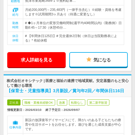
魚津市東尾崎3484-1 ※無料駐車…
勤務地
月給200,000円～235,483円（一律手当含む）※経験・資格を考慮
します※試用期間3ヶ月あり（待遇に変更なし）
給与
# ◆1ヶ月単位の変形労働時間制(週平均40時間以内)《勤務例》日
勤務
時間
勤8:45～17:30（休憩45分…
# 【年間休日125日】# 完全週休2日制（休日は当院勤務表によ
休日
休暇
る）* 有給休暇
求人詳細を見る
気になる
株式会社オキシテック | 医療と福祉の連携で地域貢献。安定基盤のもと安心
して働ける環境
【保育士・児童指導員】3月新設／賞与年2回／年間休日116日
正社員
職種・業種未経験OK
急募
転勤なし
第二新卒歓迎
情報更新日：2026/03/10
終了予定日：
2026/09/07
新設の放課後等デイサービスにて、障がいのある子どもたちの療
育や生活サポートをお任せします。遊びを通じた成長支援が中心
仕事内容
です。