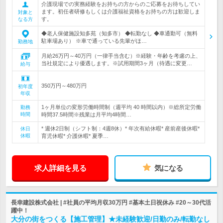
介護現場での実務経験をお持ちの方からのご応募をお待ちしてい
ます。初任者研修もしくは介護福祉資格をお持ちの方は歓迎しま
対象と
す。
なる方
◆老人保健施設知多苑（知多市） ◆転勤なし ◆車通勤可（無料
駐車場あり） ※車で通っている先輩がほ…
勤務地
月給26万円～40万円（一律手当含む）※経験・年齢を考慮の上、
当社規定により優遇します。※試用期間3ヶ月（待遇に変更…
給与
350万円～480万円
初年度
年収
1ヶ月単位の変形労働時間制（週平均 40 時間以内）※総所定労働
勤務
時間
時間37.5時間※残業は月平均4時間…
* 週休2日制（シフト制：4週8休）* 年次有給休暇* 産前産後休暇*
休日
休暇
育児休暇* 介護休暇* 夏季…
求人詳細を見る
気になる
長幸建設株式会社 | #社員の平均月収30万円 #基本土日祝休み #20～30代活
躍中！
大分の街をつくる【施工管理】★未経験歓迎/日勤のみ/転勤なし