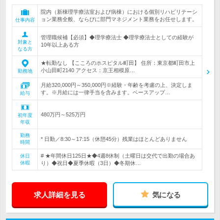
院内（新棟理学療法室および病棟）における個別リハビリテーシ
ョン業務全般、ならびに部門マネジメント業務をお任せします。
仕事内容
管理職候補【必須】◆理学療法士 ◆理学療法士としての経験が
対象と
10年以上ある方
なる方
★転勤なし 【こころのホスピタル町田】 住所：東京都町田市上
小山田町2140 アクセス：京王相模原…
勤務地
月給320,000円～350,000円※経験・年齢を考慮の上、決定しま
す。※月給には一律手当を含みます。ベースアップ…
給与
480万円～525万円
初年度
年収
勤務
* 日勤／8:30～17:15（休憩45分）残業はほとんどありません
時間
# ★年間休日125日★◆4週8休制（土曜日は交代で出勤の場合あ
休日
休暇
り）◆祝日◆夏季休暇（3日）◆冬期休…
求人詳細を見る
気になる