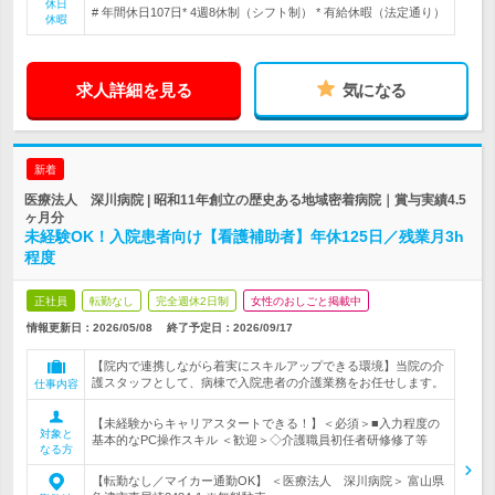
休日
# 年間休日107日* 4週8休制（シフト制） * 有給休暇（法定通り）
休暇
求人詳細を見る
気になる
新着
医療法人 深川病院 | 昭和11年創立の歴史ある地域密着病院｜賞与実績4.5
ヶ月分
未経験OK！入院患者向け【看護補助者】年休125日／残業月3h
程度
正社員
転勤なし
完全週休2日制
女性のおしごと掲載中
情報更新日：2026/05/08
終了予定日：
2026/09/17
【院内で連携しながら着実にスキルアップできる環境】当院の介
護スタッフとして、病棟で入院患者の介護業務をお任せします。
仕事内容
【未経験からキャリアスタートできる！】＜必須＞■入力程度の
対象と
基本的なPC操作スキル ＜歓迎＞◇介護職員初任者研修修了等
なる方
【転勤なし／マイカー通勤OK】 ＜医療法人 深川病院＞ 富山県