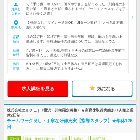
＼「手に職・やりがい・働きやすさ」全部そろった、別府発の安
定企業！／ 温泉と自然に癒される街で、“一生モノのスキル”を手
対象と
に入れ長く活躍！！
なる方
【 転勤なし／マイカー通勤OK／UIターン歓迎 】 大分県別府市小
倉町33番1号
勤務地
月給21万円～32.5万円＋諸手当※年齢、経験、能力を考慮の上、
優遇します。※待遇条件の詳細については、面接などでご…
給与
7：30～17：00（実働8時間）# ★月の残業は平均15h程度事前申
勤務
時間
告制を導入し、徹底して無駄な残…
# ▼休日／* 週休2日制（土日休み）※日曜日は毎週固定でお休
休日
休暇
み。 土曜日は毎週ではありませんが、 …
求人詳細を見る
気になる
株式会社エルチェ | 〈横浜・川崎限定募集〉★産育休取得実績あり★完全週
休2日制
チームワーク良し・丁寧な研修充実【指導スタッフ】★年休125
日
正社員
職種・業種未経験OK
急募
転勤なし
学歴不問