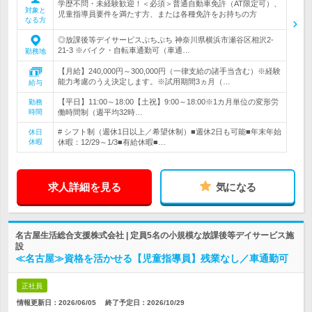
学歴不問・未経験歓迎！＜必須＞普通自動車免許（AT限定可）、
対象と
児童指導員要件を満たす方、または各種免許をお持ちの方
なる方
◎放課後等デイサービスぷちぷち 神奈川県横浜市瀬谷区相沢2-
21-3 ※バイク・自転車通勤可（車通…
勤務地
【月給】240,000円～300,000円（一律支給の諸手当含む）※経験
能力考慮のうえ決定します。※試用期間3ヵ月（…
給与
【平日】11:00～18:00【土祝】9:00～18:00※1カ月単位の変形労
勤務
時間
働時間制（週平均32時…
# シフト制（週休1日以上／希望休制）■週休2日も可能■年末年始
休日
休暇
休暇：12/29～1/3■有給休暇■…
求人詳細を見る
気になる
名古屋生活総合支援株式会社 | 定員5名の小規模な放課後等デイサービス施
設
≪名古屋≫資格を活かせる【児童指導員】残業なし／車通勤可
正社員
情報更新日：2026/06/05
終了予定日：
2026/10/29