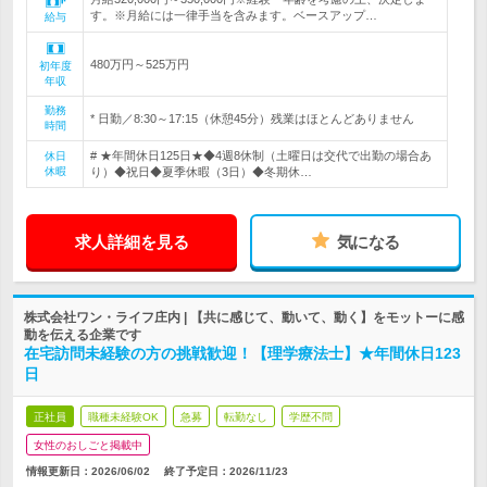
す。※月給には一律手当を含みます。ベースアップ…
給与
480万円～525万円
初年度
年収
勤務
* 日勤／8:30～17:15（休憩45分）残業はほとんどありません
時間
# ★年間休日125日★◆4週8休制（土曜日は交代で出勤の場合あ
休日
休暇
り）◆祝日◆夏季休暇（3日）◆冬期休…
求人詳細を見る
気になる
株式会社ワン・ライフ庄内 | 【共に感じて、動いて、動く】をモットーに感
動を伝える企業です
在宅訪問未経験の方の挑戦歓迎！【理学療法士】★年間休日123
日
正社員
職種未経験OK
急募
転勤なし
学歴不問
女性のおしごと掲載中
情報更新日：2026/06/02
終了予定日：
2026/11/23