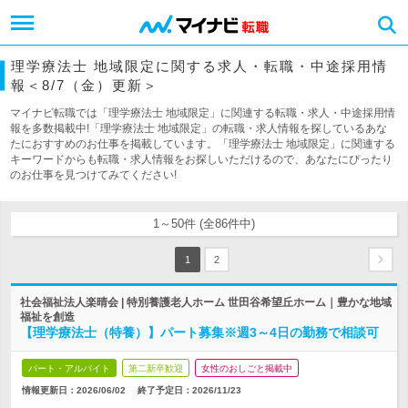
理学療法士 地域限定に関する求人・転職・中途採用情
報＜8/7（金）更新＞
マイナビ転職では「理学療法士 地域限定」に関連する転職・求人・中途採用情
報を多数掲載中!「理学療法士 地域限定」の転職・求人情報を探しているあな
たにおすすめのお仕事を掲載しています。「理学療法士 地域限定」に関連する
キーワードからも転職・求人情報をお探しいただけるので、あなたにぴったり
のお仕事を見つけてみてください!
1～50件 (全86件中)
1
2
社会福祉法人楽晴会 | 特別養護老人ホーム 世田谷希望丘ホーム｜豊かな地域
福祉を創造
【理学療法士（特養）】パート募集※週3～4日の勤務で相談可
パート・アルバイト
第二新卒歓迎
女性のおしごと掲載中
情報更新日：2026/06/02
終了予定日：
2026/11/23