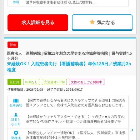
休暇
夏季休暇慶弔休暇有給休暇 税理士試験前特…
求人詳細を見る
気になる
新着
医療法人 深川病院 | 昭和11年創立の歴史ある地域密着病院｜賞与実績4.5
ヶ月分
未経験OK！入院患者向け【看護補助者】年休125日／残業月3h
程度
正社員
転勤なし
完全週休2日制
女性のおしごと掲載中
情報更新日：2026/05/08
終了予定日：
2026/09/17
【院内で連携しながら着実にスキルアップできる環境】当院の介
護スタッフとして、病棟で入院患者の介護業務をお任せします。
仕事内容
【未経験からキャリアスタートできる！】＜必須＞■入力程度の
対象と
基本的なPC操作スキル ＜歓迎＞◇介護職員初任者研修修了等
なる方
【転勤なし／マイカー通勤OK】 ＜医療法人 深川病院＞ 富山県
魚津市東尾崎3484-1 ※無料駐車…
勤務地