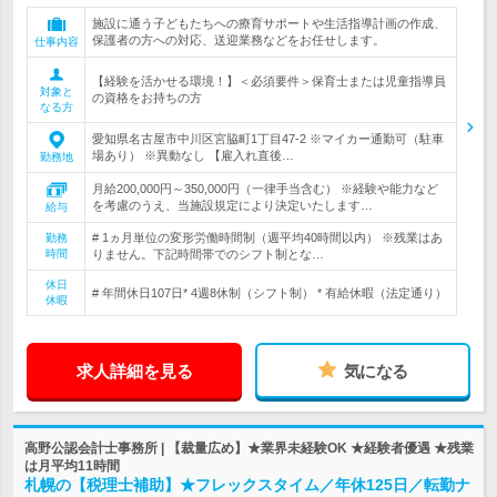
施設に通う子どもたちへの療育サポートや生活指導計画の作成、
保護者の方への対応、送迎業務などをお任せします。
仕事内容
【経験を活かせる環境！】＜必須要件＞保育士または児童指導員
対象と
の資格をお持ちの方
なる方
愛知県名古屋市中川区宮脇町1丁目47-2 ※マイカー通勤可（駐車
場あり） ※異動なし 【雇入れ直後…
勤務地
月給200,000円～350,000円（一律手当含む） ※経験や能力など
を考慮のうえ、当施設規定により決定いたします…
給与
# 1ヵ月単位の変形労働時間制（週平均40時間以内） ※残業はあ
勤務
時間
りません。下記時間帯でのシフト制とな…
休日
# 年間休日107日* 4週8休制（シフト制） * 有給休暇（法定通り）
休暇
求人詳細を見る
気になる
高野公認会計士事務所 | 【裁量広め】★業界未経験OK ★経験者優遇 ★残業
は月平均11時間
札幌の【税理士補助】★フレックスタイム／年休125日／転勤ナ