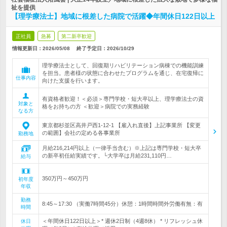
祉を提供
【理学療法士】地域に根差した病院で活躍◆年間休日122日以上
正社員
急募
第二新卒歓迎
情報更新日：2026/05/08
終了予定日：
2026/10/29
理学療法士として、回復期リハビリテーション病棟での機能訓練
を担当。患者様の状態に合わせたプログラムを通じ、在宅復帰に
仕事内容
向けた支援を行います。
有資格者歓迎！＜必須＞専門学校・短大卒以上、理学療法士の資
対象と
格をお持ちの方 ＜歓迎＞病院での実務経験
なる方
東京都杉並区高井戸西1-12-1 【雇入れ直後】上記事業所 【変更
の範囲】会社の定める各事業所
勤務地
月給216,214円以上（一律手当含む）※上記は専門学校・短大卒
の新卒初任給実績です。└大学卒は月給231,110円…
給与
350万円～450万円
初年度
年収
勤務
8:45～17:30 （実働7時間45分）休憩：1時間時間外労働有無：有
時間
＜年間休日122日以上＞* 週休2日制（4週8休） * リフレッシュ休
休日