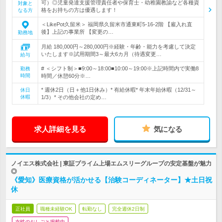
可）◎児童発達支援管理責任者や保育士・幼稚園教諭など各種資
対象と
格をお持ちの方は優遇します！
なる方
＜LikePot久留米＞ 福岡県久留米市通東町5-16-2階 【雇入れ直
後】上記の事業所 【変更の…
勤務地
月給 180,000円～280,000円※経験・年齢・能力を考慮して決定
いたします※試用期間3～最大6カ月（待遇変更…
給与
# ＜シフト制＞■9:00～18:00■10:00～19:00※上記時間内で実働8
勤務
時間
時間／休憩60分※…
* 週休2日（日＋他1日休み）* 有給休暇* 年末年始休暇（12/31～
休日
休暇
1/3）* その他会社の定め…
求人詳細を見る
気になる
ノイエス株式会社 | 東証プライム上場エムスリーグループの安定基盤が魅力
◎
《愛知》医療資格が活かせる【治験コーディネーター】★土日祝
休
正社員
職種未経験OK
転勤なし
完全週休2日制
女性のおしごと掲載中