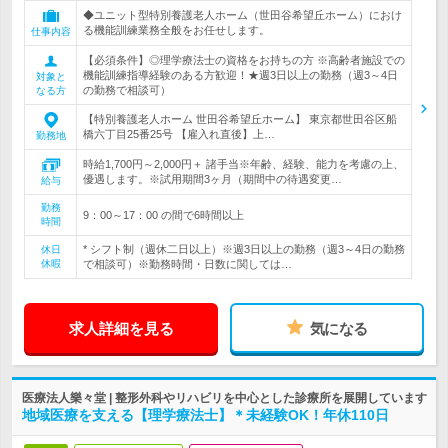
◆ユニット型特別養護老人ホーム（世田谷希望丘ホーム）におけ
る機能訓練業務全般をお任せします。
仕事内容
【必須条件】◎理学療法士の資格をお持ちの方 ※高齢者施設での
機能訓練指導経験のある方歓迎！★週3日以上の勤務（週3～4日
対象と
の勤務で相談可）
なる方
【特別養護老人ホーム 世田谷希望丘ホーム】 東京都世田谷区船
橋六丁目25番25号 【雇入れ直後】上…
勤務地
時給1,700円～2,000円＋ 諸手当※年齢、経験、能力を考慮の上、
優遇します。※試用期間3ヶ月（期間中の待遇変更…
給与
勤務
9：00～17：00 の間で6時間以上
時間
* シフト制（週休二日以上）※週3日以上の勤務（週3～4日の勤務
休日
休暇
で相談可）※勤務時間・日数に関しては…
求人詳細を見る
気になる
医療法人樂々堂 | 整形外科やリハビリを中心とした診療所を展開しています
地域医療を支える【理学療法士】＊未経験OK！年休110日