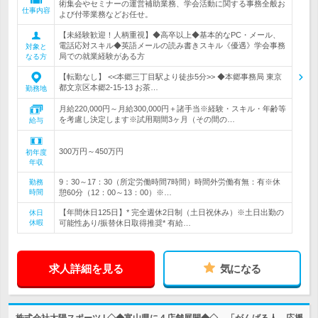
術集会やセミナーの運営補助業務、学会活動に関する事務全般お
仕事内容
よび付帯業務などお任せ。
【未経験歓迎！人柄重視】◆高卒以上◆基本的なPC・メール、
電話応対スキル◆英語メールの読み書きスキル《優遇》学会事務
対象と
局での就業経験がある方
なる方
【転勤なし】 <<本郷三丁目駅より徒歩5分>> ◆本郷事務局 東京
都文京区本郷2-15-13 お茶…
勤務地
月給220,000円～月給300,000円＋諸手当※経験・スキル・年齢等
を考慮し決定します※試用期間3ヶ月（その間の…
給与
300万円～450万円
初年度
年収
9：30～17：30（所定労働時間7時間）時間外労働有無：有※休
勤務
時間
憩60分（12：00～13：00）※…
【年間休日125日】* 完全週休2日制（土日祝休み）※土日出勤の
休日
休暇
可能性あり/振替休日取得推奨* 有給…
求人詳細を見る
気になる