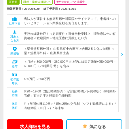
正社員
職種・業種未経験OK
女性のおしごと掲載中
情報更新日：2026/05/29
終了予定日：
2026/11/19
当法人が運営する無床整形外科医院やデイケアにて、患者様への
リハビリテーション業務全般をお任せします。
仕事内容
実務未経験歓迎！＜必須要件＞専修学校卒以上、理学療法士の有
対象と
資格者＜歓迎要件＞地域医療に貢献したい方
なる方
＜樂天堂整形外科＞ 山梨県富士吉田市上吉田2-5-1 Qスタ5階 ＜
樂々堂整形外科＞ 山梨県富士吉…
勤務地
＜月給＞300,000円～360,000円※上記には固定残業代50,000円～
60,000円（27時間分/月）を含み…
給与
450万円～500万円
初年度
年収
8:20～19:00（左記時間帯のうち実働8時間／休憩60分）※時間外
勤務
時間
労働：有※月平均時間外労働時間…
# ＜年間休日110日＞* 週休2日の交代制（シフト勤務表による）*
休日
休暇
有給休暇（10日～）* 年末年…
求人詳細を見る
気になる