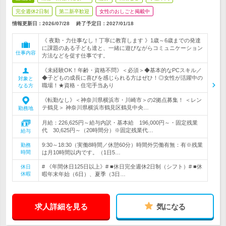
完全週休2日制
第二新卒歓迎
女性のおしごと掲載中
情報更新日：2026/07/28
終了予定日：
2027/01/18
《 夜勤・力仕事なし！丁寧に教育します 》1歳～6歳までの発達
に課題のある子ども達と、一緒に遊びながらコミュニケーション
仕事内容
方法などを促す仕事です。
《未経験OK！年齢・資格不問》＜必須＞◆基本的なPCスキル／
◆子どもの成長に喜びを感じられる方はぜひ！◎女性が活躍中の
対象と
職場！★資格・住宅手当あり
なる方
《転勤なし》＜神奈川県横浜市・川崎市＞の2拠点募集！ ＜レン
テ鶴見＞ 神奈川県横浜市鶴見区鶴見中央…
勤務地
月給：226,625円～給与内訳・基本給 196,000円～・固定残業
代 30,625円～（20時間分）※固定残業代…
給与
9:30～18:30（実働8時間／休憩60分）時間外労働有無：有※残業
勤務
時間
は月10時間以内です。（1日5…
# 《年間休日125日以上》# ■休日完全週休2日制（シフト）# ■休
休日
休暇
暇年末年始（6日）、夏季（3日…
求人詳細を見る
気になる