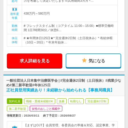
力を考慮して決定いたします※試用期間3カ月└…
給与
438万円～580万円
初年度
年収
# フレックスタイム制（コアタイム 11:00～15:00）■標準労働時
勤務
時間
間 1日7時間30分／休憩6…
# ★年間休日125日★* 完全週休2日制（土日祝休み）* 有給休暇
休日
休暇
（10日～20日）* 年末年始休…
求人詳細を見る
気になる
一般社団法人日本集中治療医学会 | #完全週休2日制（土日祝休）#残業少な
め#第二新卒歓迎#年休125日
正社員登用実績あり！未経験から始められる【事務局職員】
契約社員
職種・業種未経験OK
急募
転勤なし
完全週休2日制
第二新卒歓迎
女性のおしごと掲載中
情報更新日：2026/03/11
終了予定日：
2026/08/27
【まずはOJT】会員管理、各委員会の準備＆対応、認定事業、学