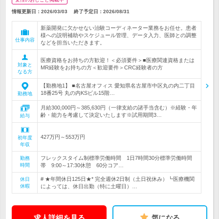
情報更新日：2026/03/03
終了予定日：
2026/08/31
新薬開発に欠かせない治験コーディネーター業務をお任せ。患者
様への説明補助やスケジュール管理、データ入力、医師との調整
仕事内容
などを担当いただきます。
医療資格をお持ちの方歓迎！＜必須要件＞■医療関連資格または
対象と
MR経験をお持ちの方＜歓迎要件＞CRC経験者の方
なる方
【勤務地1】 ■名古屋オフィス 愛知県名古屋市中区丸の内二丁目
18番25号 丸の内KSビル15階…
勤務地
月給300,000円～385,630円（一律支給の諸手当含む）※経験・年
齢・能力を考慮して決定いたします※試用期間3…
給与
427万円～553万円
初年度
年収
フレックスタイム制標準労働時間 1日7時間30分標準労働時間
勤務
時間
帯 9:00～17:30休憩 60分コア…
# ★年間休日125日★* 完全週休2日制（土日祝休み）┗医療機関
休日
休暇
によっては、休日出勤（特に土曜日）…
求人詳細を見る
気になる