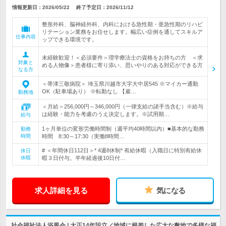
情報更新日：2026/05/22
終了予定日：
2026/11/12
整形外科、脳神経外科、内科における急性期・亜急性期のリハビ
リテーション業務をお任せします。幅広い症例を通してスキルア
仕事内容
ップできる環境です。
未経験歓迎！＜必須要件＞理学療法士の資格をお持ちの方 ＜求
対象と
める人物像＞患者様に寄り添い、思いやりのある対応ができる方
なる方
＜帯津三敬病院＞ 埼玉県川越市大字大中居545 ※マイカー通勤
OK（駐車場あり） ※転勤なし 【雇…
勤務地
＜月給＞256,000円～346,000円（一律支給の諸手当含む）※給与
は経験・能力を考慮のうえ決定します。※試用期…
給与
1ヶ月単位の変形労働時間制（週平均40時間以内）■基本的な勤務
勤務
時間
時間 8:30～17:30（実働8時間…
# ＜年間休日112日＞* 4週8休制* 有給休暇（入職日に特別有給休
休日
休暇
暇３日付与。半年経過後10日付…
求人詳細を見る
気になる
社会福祉法人浴風会 | 大正14年設立／地域に根差した広大な敷地で多様な福