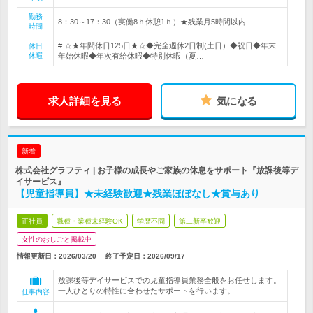
勤務
8：30～17：30（実働8ｈ休憩1ｈ）★残業月5時間以内
時間
# ☆★年間休日125日★☆◆完全週休2日制(土日）◆祝日◆年末
休日
休暇
年始休暇◆年次有給休暇◆特別休暇（夏…
求人詳細を見る
気になる
新着
株式会社グラフティ | お子様の成長やご家族の休息をサポート『放課後等デ
イサービス』
【児童指導員】★未経験歓迎★残業ほぼなし★賞与あり
正社員
職種・業種未経験OK
学歴不問
第二新卒歓迎
女性のおしごと掲載中
情報更新日：2026/03/20
終了予定日：
2026/09/17
放課後等デイサービスでの児童指導員業務全般をお任せします。
一人ひとりの特性に合わせたサポートを行います。
仕事内容