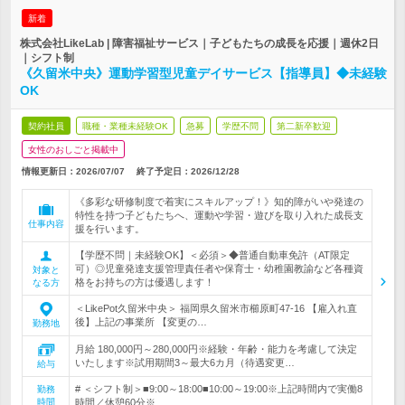
新着
株式会社LikeLab | 障害福祉サービス｜子どもたちの成長を応援｜週休2日
｜シフト制
《久留米中央》運動学習型児童デイサービス【指導員】◆未経験
OK
契約社員
職種・業種未経験OK
急募
学歴不問
第二新卒歓迎
女性のおしごと掲載中
情報更新日：2026/07/07
終了予定日：
2026/12/28
《多彩な研修制度で着実にスキルアップ！》知的障がいや発達の
特性を持つ子どもたちへ、運動や学習・遊びを取り入れた成長支
仕事内容
援を行います。
【学歴不問｜未経験OK】＜必須＞◆普通自動車免許（AT限定
可）◎児童発達支援管理責任者や保育士・幼稚園教諭など各種資
対象と
格をお持ちの方は優遇します！
なる方
＜LikePot久留米中央＞ 福岡県久留米市櫛原町47-16 【雇入れ直
後】上記の事業所 【変更の…
勤務地
月給 180,000円～280,000円※経験・年齢・能力を考慮して決定
いたします※試用期間3～最大6カ月（待遇変更…
給与
# ＜シフト制＞■9:00～18:00■10:00～19:00※上記時間内で実働8
勤務
時間
時間／休憩60分※…