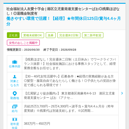
社会福祉法人友愛十字会 | 港区立児童発達支援センターぱお◎残業ほぼな
し！◎退職金制度有
働きやすい環境で活躍！【経理】★年間休日125日/賞与4.4ヶ月
分
正社員
業種未経験OK
急募
完全週休2日制
第二新卒歓迎
女性のおしごと掲載中
情報更新日：2026/06/30
終了予定日：
2026/09/28
【残業ほぼなし！完全週休二日制（土日休み）でワークライフバ
ランス抜群！】社会福祉施設における事務スタッフとして、経理
仕事内容
業務全般をお任せします。
【30～40代女性活躍中♪】応募条件：■経理の実務経験がある方
◎髪型・服装自由であなたらしく働ける！◎子供たちの笑顔が身
対象と
近で感じられる環境です！
なる方
【広尾駅より徒歩圏内♪】 東京都港区南麻布4-6-13 港区立児童
発達支援センター ぱお 《アクセ…
勤務地
月給25万3,700円～29万4,300円＋諸手当＋賞与4.4ヵ月分（昨年
度実績）※残業代は別途支給します。※試用期…
給与
383万円～450万円
初年度
年収