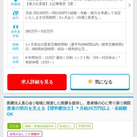
【雇入れ直後】上記事業所 【変…
勤務地
月給 250,000円～380,000円※経験・年齢・能力を考慮して決定
いたします試用期間：3ヶ月あり（待遇に変更な…
給与
380万円～532万円
初年度
年収
1ヶ月単位の変形労働時間制（週平均40時間以内）標準労働時間1
勤務
時間
日：8時間休憩時間：60分＜標準的な労…
# 年間休日：113日* 週休二日制（シフト制・月8～10日休み）*
休日
休暇
有給休暇（10日～）
求人詳細を見る
気になる
医療法人直心会 | 地域に根差した医療を提供し、患者様の心に寄り添う病院
患者の明日を支える【理学療法士】＊月給25万円以上・未経験
OK
正社員
職種・業種未経験OK
転勤なし
学歴不問
女性のおしごと掲載中