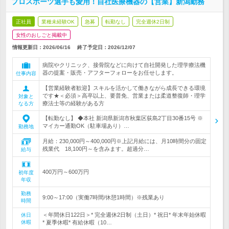
プロスポーツ選手も愛用！自社医療機器の【営業】新潟勤務
正社員
業種未経験OK
急募
転勤なし
完全週休2日制
女性のおしごと掲載中
情報更新日：2026/06/16
終了予定日：
2026/12/07
病院やクリニック、接骨院などに向けて自社開発した理学療法機
器の提案・販売・アフターフォローをお任せします。
仕事内容
【営業経験者歓迎】スキルを活かして働きながら成長できる環境
です★＜必須＞高卒以上、要普免、営業または柔道整復師・理学
対象と
療法士等の経験がある方
なる方
【転勤なし】 ◆本社 新潟県新潟市秋葉区荻島2丁目30番15号 ※
マイカー通勤OK（駐車場あり）…
勤務地
月給：230,000円～400,000円※上記月給には、月10時間分の固定
残業代 18,100円～を含みます。超過分…
給与
400万円～600万円
初年度
年収
勤務
9:00～17:00（実働7時間/休憩1時間）※残業あり
時間
＜年間休日122日＞* 完全週休2日制（土日）* 祝日* 年末年始休暇
休日
休暇
* 夏季休暇* 有給休暇（10…