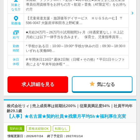
導員任用資格等をお持ちの方＜歓迎＞普免（AT限定可）をお持ち
対象と
の方
なる方
【児童発達支援・放課後等デイサービス ＨＵＧＳわーむ】 〒
596-0047 大阪府岸和田市上野町東…
勤務地
■月給24万円～26万円※試用期間3ヶ月（待遇変更なし）※上記
月給には以下一律手当を含みます。 保育士、児童指導員等…
給与
* 学校がある日：10:00～19:00* 学校が休みの日：09:30～18:30※
勤務
時間
いずれも実働8時…
# 年間休日116日* 週休2日制（日曜＋その他）* 平日1日※シフト
休日
休暇
表による* 年末年始休暇 * …
求人詳細を見る
気になる
株式会社リィ | 売上成長率は前期比200%｜従業員満足度94%｜社員平均年
齢29.1歳
【人事】★名古屋★契約社員★残業月平均5h★福利厚生充実
契約社員
業種未経験OK
転勤なし
情報更新日：2026/07/24
終了予定日：
2027/01/14