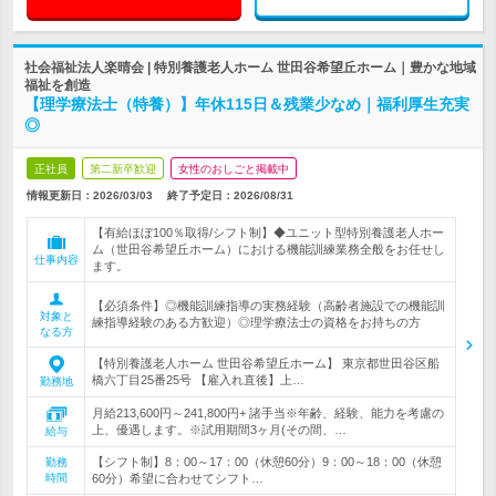
社会福祉法人楽晴会 | 特別養護老人ホーム 世田谷希望丘ホーム｜豊かな地域
福祉を創造
【理学療法士（特養）】年休115日＆残業少なめ｜福利厚生充実
◎
正社員
第二新卒歓迎
女性のおしごと掲載中
情報更新日：2026/03/03
終了予定日：
2026/08/31
【有給ほぼ100％取得/シフト制】◆ユニット型特別養護老人ホー
ム（世田谷希望丘ホーム）における機能訓練業務全般をお任せし
仕事内容
ます。
【必須条件】◎機能訓練指導の実務経験（高齢者施設での機能訓
対象と
練指導経験のある方歓迎）◎理学療法士の資格をお持ちの方
なる方
【特別養護老人ホーム 世田谷希望丘ホーム】 東京都世田谷区船
橋六丁目25番25号 【雇入れ直後】上…
勤務地
月給213,600円～241,800円+ 諸手当※年齢、経験、能力を考慮の
上、優遇します。※試用期間3ヶ月(その間、…
給与
【シフト制】8：00～17：00（休憩60分）9：00～18：00（休憩
勤務
時間
60分）希望に合わせてシフト…