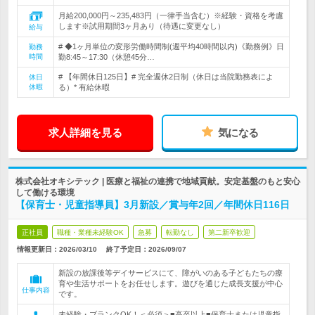
月給200,000円～235,483円（一律手当含む）※経験・資格を考慮
します※試用期間3ヶ月あり（待遇に変更なし）
給与
# ◆1ヶ月単位の変形労働時間制(週平均40時間以内)《勤務例》日
勤務
時間
勤8:45～17:30（休憩45分…
# 【年間休日125日】# 完全週休2日制（休日は当院勤務表によ
休日
休暇
る）* 有給休暇
求人詳細を見る
気になる
株式会社オキシテック | 医療と福祉の連携で地域貢献。安定基盤のもと安心
して働ける環境
【保育士・児童指導員】3月新設／賞与年2回／年間休日116日
正社員
職種・業種未経験OK
急募
転勤なし
第二新卒歓迎
情報更新日：2026/03/10
終了予定日：
2026/09/07
新設の放課後等デイサービスにて、障がいのある子どもたちの療
育や生活サポートをお任せします。遊びを通じた成長支援が中心
仕事内容
です。
未経験・ブランクOK！＜必須＞■高卒以上■保育士または児童指