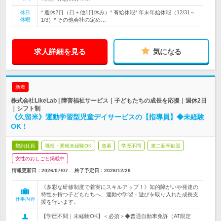
* 週休2日（日＋他1日休み）* 有給休暇* 年末年始休暇（12/31～
休日
休暇
1/3）* その他会社の定め…
求人詳細を見る
気になる
新着
株式会社LikeLab | 障害福祉サービス｜子どもたちの成長を応援｜週休2日
｜シフト制
《久留米》運動学習型児童デイサービスの【指導員】◆未経験
OK！
契約社員
職種・業種未経験OK
急募
学歴不問
第二新卒歓迎
女性のおしごと掲載中
情報更新日：2026/07/07
終了予定日：
2026/12/28
《多彩な研修制度で着実にスキルアップ！》知的障がいや発達の
特性を持つ子どもたちへ、運動や学習・遊びを取り入れた成長支
仕事内容
援を行います。
【学歴不問｜未経験OK】＜必須＞◆普通自動車免許（AT限定