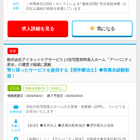
＜年間休日115日＞※シフトによる* 週休2日制* 年次有給休暇（3
休日
休暇
日以上連続の有給を促進しています…
求人詳細を見る
気になる
新着
株式会社アイネットケアサービス | #住宅型有料老人ホーム「アーバニティ
若水」の運営 #地域に貢献
寄り添ったサービスを提供する【理学療法士】◆実務未経験歓
迎！
正社員
職種未経験OK
転勤なし
情報更新日：2026/04/17
終了予定日：
2026/10/15
当社の住宅型老人ホームの入居者・各家庭へ訪問し、リハビリを
お任せいたします
仕事内容
【必須】◆高卒以上 ◆普通自動車免許 ◆理学療法士資格
対象と
なる方
＼転勤なし！／ 【アーバニティ若水】 大阪府大東市末広町15-25