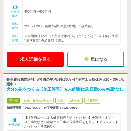
400万円～600万円
初年度
年収
勤務
9:00～17:00（実働7時間/休憩1時間）※残業あり
時間
＜年間休日122日＞* 完全週休2日制（土日）* 祝日* 年末年始休暇
休日
休暇
* 夏季休暇* 有給休暇（10…
求人詳細を見る
気になる
長幸建設株式会社 | #社員の平均月収30万円 #基本土日祝休み #20～30代活
躍中！
大分の街をつくる【施工管理】★未経験歓迎/日勤のみ/転勤なし
正社員
職種・業種未経験OK
急募
転勤なし
学歴不問
情報更新日：2026/06/09
終了予定日：
2026/09/07
【理学療法士による健康指導を受けられる◎】★道路・オフィ
ス・病院などの建築土木工事の現場管理をお任せ ★アシスタント
仕事内容
からじっくり成長OK