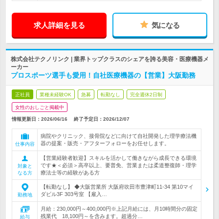
求人詳細を見る
気になる
株式会社テクノリンク | 業界トップクラスのシェアを誇る美容・医療機器メ
ーカー
プロスポーツ選手も愛用！自社医療機器の【営業】大阪勤務
正社員
業種未経験OK
急募
転勤なし
完全週休2日制
女性のおしごと掲載中
情報更新日：2026/06/16
終了予定日：
2026/12/07
病院やクリニック、接骨院などに向けて自社開発した理学療法機
器の提案・販売・アフターフォローをお任せします。
仕事内容
【営業経験者歓迎】スキルを活かして働きながら成長できる環境
です★＜必須＞高卒以上、要普免、営業または柔道整復師・理学
対象と
療法士等の経験がある方
なる方
【転勤なし】 ◆大阪営業所 大阪府吹田市豊津町11-34 第10マイ
ダビル3F 303号室 【雇入…
勤務地
月給：230,000円～400,000円※上記月給には、月10時間分の固定
残業代 18,100円～を含みます。超過分…
給与