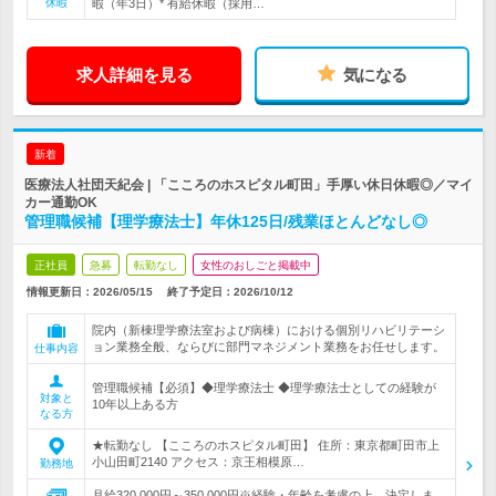
休暇
暇（年3日）* 有給休暇（採用…
求人詳細を見る
気になる
新着
医療法人社団天紀会 | 「こころのホスピタル町田」手厚い休日休暇◎／マイ
カー通勤OK
管理職候補【理学療法士】年休125日/残業ほとんどなし◎
正社員
急募
転勤なし
女性のおしごと掲載中
情報更新日：2026/05/15
終了予定日：
2026/10/12
院内（新棟理学療法室および病棟）における個別リハビリテーシ
ョン業務全般、ならびに部門マネジメント業務をお任せします。
仕事内容
管理職候補【必須】◆理学療法士 ◆理学療法士としての経験が
対象と
10年以上ある方
なる方
★転勤なし 【こころのホスピタル町田】 住所：東京都町田市上
小山田町2140 アクセス：京王相模原…
勤務地
月給320,000円～350,000円※経験・年齢を考慮の上、決定しま