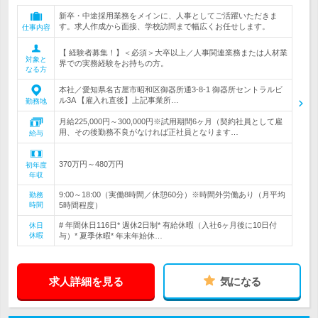
新卒・中途採用業務をメインに、人事としてご活躍いただきま
す。求人作成から面接、学校訪問まで幅広くお任せします。
仕事内容
【 経験者募集！】＜必須＞大卒以上／人事関連業務または人材業
対象と
界での実務経験をお持ちの方。
なる方
本社／愛知県名古屋市昭和区御器所通3-8-1 御器所セントラルビ
ル3A 【雇入れ直後】上記事業所…
勤務地
月給225,000円～300,000円※試用期間6ヶ月（契約社員として雇
用、その後勤務不良がなければ正社員となります…
給与
370万円～480万円
初年度
年収
9:00～18:00（実働8時間／休憩60分）※時間外労働あり（月平均
勤務
時間
5時間程度）
# 年間休日116日* 週休2日制* 有給休暇（入社6ヶ月後に10日付
休日
休暇
与）* 夏季休暇* 年末年始休…
求人詳細を見る
気になる