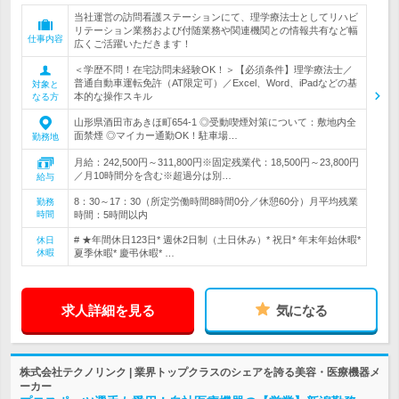
当社運営の訪問看護ステーションにて、理学療法士としてリハビ
リテーション業務および付随業務や関連機関との情報共有など幅
仕事内容
広くご活躍いただきます！
＜学歴不問！在宅訪問未経験OK！＞【必須条件】理学療法士／
普通自動車運転免許（AT限定可）／Excel、Word、iPadなどの基
対象と
本的な操作スキル
なる方
山形県酒田市あきほ町654-1 ◎受動喫煙対策について：敷地内全
面禁煙 ◎マイカー通勤OK！駐車場…
勤務地
月給：242,500円～311,800円※固定残業代：18,500円～23,800円
／月10時間分を含む※超過分は別…
給与
8：30～17：30（所定労働時間8時間0分／休憩60分）月平均残業
勤務
時間
時間：5時間以内
# ★年間休日123日* 週休2日制（土日休み）* 祝日* 年末年始休暇*
休日
休暇
夏季休暇* 慶弔休暇* …
求人詳細を見る
気になる
株式会社テクノリンク | 業界トップクラスのシェアを誇る美容・医療機器メ
ーカー