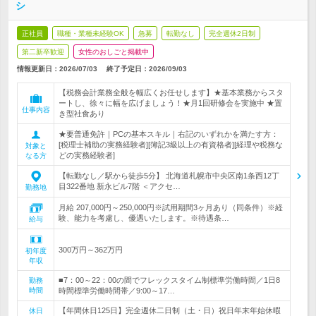
シ
正社員
職種・業種未経験OK
急募
転勤なし
完全週休2日制
第二新卒歓迎
女性のおしごと掲載中
情報更新日：2026/07/03
終了予定日：
2026/09/03
【税務会計業務全般を幅広くお任せします】★基本業務からスタ
ートし、徐々に幅を広げましょう！★月1回研修会を実施中 ★置
仕事内容
き型社食あり
★要普通免許｜PCの基本スキル｜右記のいずれかを満たす方：
[税理士補助の実務経験者][簿記3級以上の有資格者][経理や税務な
対象と
どの実務経験者]
なる方
【転勤なし／駅から徒歩5分】 北海道札幌市中央区南1条西12丁
目322番地 新永ビル7階 ＜アクセ…
勤務地
月給 207,000円～250,000円※試用期間3ヶ月あり（同条件）※経
験、能力を考慮し、優遇いたします。※待遇条…
給与
300万円～362万円
初年度
年収
■7：00～22：00の間でフレックスタイム制標準労働時間／1日8
勤務
時間
時間標準労働時間帯／9:00～17…
【年間休日125日】完全週休二日制（土・日）祝日年末年始休暇
休日