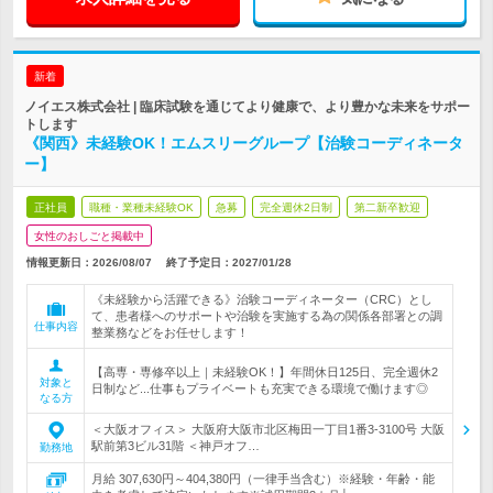
新着
ノイエス株式会社 | 臨床試験を通じてより健康で、より豊かな未来をサポー
トします
《関西》未経験OK！エムスリーグループ【治験コーディネータ
ー】
正社員
職種・業種未経験OK
急募
完全週休2日制
第二新卒歓迎
女性のおしごと掲載中
情報更新日：2026/08/07
終了予定日：
2027/01/28
《未経験から活躍できる》治験コーディネーター（CRC）とし
て、患者様へのサポートや治験を実施する為の関係各部署との調
仕事内容
整業務などをお任せします！
【高専・専修卒以上｜未経験OK！】年間休日125日、完全週休2
対象と
日制など...仕事もプライベートも充実できる環境で働けます◎
なる方
＜大阪オフィス＞ 大阪府大阪市北区梅田一丁目1番3-3100号 大阪
駅前第3ビル31階 ＜神戸オフ…
勤務地
月給 307,630円～404,380円（一律手当含む）※経験・年齢・能