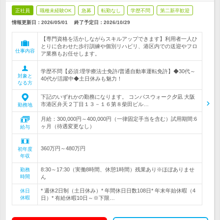
正社員
職種未経験OK
急募
転勤なし
学歴不問
第二新卒歓迎
情報更新日：2026/05/01
終了予定日：
2026/10/29
【専門資格を活かしながらスキルアップできます】利用者一人ひ
とりに合わせた歩行訓練や個別リハビリ、港区内での送迎やフロ
仕事内容
ア業務もお任せします。
学歴不問【必須:理学療法士免許/普通自動車運転免許】◆30代～
対象と
40代が活躍中◆土日休みも魅力！
なる方
下記のいずれかの勤務になります。 コンパスウォーク夕凪 大阪
市港区弁天２丁目１３－１６第８柴田ビル…
勤務地
月給：300,000円～400,000円（一律固定手当を含む）試用期間:6
ヶ月（待遇変更なし）
給与
360万円～480万円
初年度
年収
8:30～17:30（実働8時間、休憩1時間）残業あり※ほぼありませ
勤務
時間
ん
* 週休2日制（土日休み）* 年間休日日数108日* 年末年始休暇（4
休日
休暇
日）* 有給休暇10日～※下限…