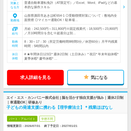
普通自動車運転免許（AT限定可）／Excel、Word、iPadなどの基
対象と
本的な操作スキル
なる方
山形県酒田市あきほ町654-1 ◎受動喫煙対策について：敷地内全
面禁煙 ◎マイカー通勤OK！駐車場…
勤務地
月給：242,500円～311,800円※固定残業代：18,500円～23,800円
／月10時間分を含む※超過分は別…
給与
8：30～17：30（所定労働時間8時間0分／休憩60分）月平均残業
勤務
時間
時間：5時間以内
# ★年間休日123日* 週休2日制（土日休み）* 祝日* 年末年始休暇*
休日
休暇
夏季休暇* 慶弔休暇* …
求人詳細を見る
気になる
エイ・エス・カンパニー株式会社 | 脳を活かす独自支援が強み｜週休2日制
｜車通勤OK│研修あり
子どもの発達支援に携わる【理学療法士】＊残業ほぼなし
パート・アルバイト
学歴不問
情報更新日：2026/07/31
終了予定日：
2027/01/21