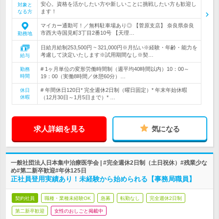
安心。資格を活かしたい方や新しいことに挑戦したい方も歓迎し
対象と
ます！
なる方
マイカー通勤可！／無料駐車場あり◎ 【菅原支店】 奈良県奈良
市西大寺国見町3丁目2番10号 【天理…
勤務地
日給月給制253,500円 ~ 321,000円※月払い※経験・年齢・能力を
考慮して決定いたします※試用期間なし※契…
給与
# 1ヶ月単位の変形労働時間制（週平均40時間以内）10：00～
勤務
時間
19：00（実働8時間／休憩60分）…
# 年間休日120日* 完全週休2日制（曜日固定）* 年末年始休暇
休日
休暇
（12月30日～1月5日まで）* …
求人詳細を見る
気になる
一般社団法人日本集中治療医学会 | #完全週休2日制（土日祝休）#残業少な
め#第二新卒歓迎#年休125日
正社員登用実績あり！未経験から始められる【事務局職員】
契約社員
職種・業種未経験OK
急募
転勤なし
完全週休2日制
第二新卒歓迎
女性のおしごと掲載中