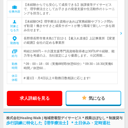
【未経験からでも安心して成長できる】放課後等デイサービス
で、理学療法士としてお子さまの発達支援や生活動作のトレーニ
仕事内容
ングを担当します。
【未経験OK】理学療法士資格があれば実務経験やブランク問わ
ず歓迎！働きやすさと成長サポートが整う職場で新しい一歩を踏
対象と
み出せます。
なる方
長野県長野市青木島1丁目12‐1 【雇入れ直後】上記事業所 【変更
の範囲】会社の定める事業所
勤務地
時給2,500円～※介護支援専門員資格取得者は30円UP※経験、能
力等を考慮の上、当社規定により優遇します。※試用期…
給与
* 09：00～18：00（実働8時間/休憩60分）* 09:30～16:30(実働6
勤務
時間
時間／休憩60…
休日
# 週1日・月4日以上※勤務日数相談に応じます!
休暇
求人詳細を見る
気になる
株式会社Healing Walk | 地域密着型デイサービス＊残業ほぼなし＊制服貸与
歩行訓練に特化した【理学療法士】＊土日休み・定時退社