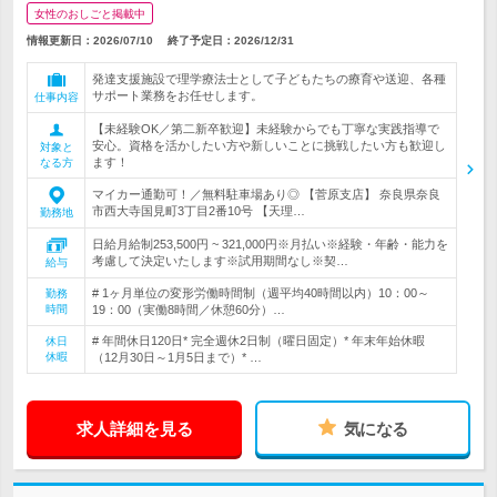
女性のおしごと掲載中
情報更新日：2026/07/10
終了予定日：
2026/12/31
発達支援施設で理学療法士として子どもたちの療育や送迎、各種
サポート業務をお任せします。
仕事内容
【未経験OK／第二新卒歓迎】未経験からでも丁寧な実践指導で
安心。資格を活かしたい方や新しいことに挑戦したい方も歓迎し
対象と
ます！
なる方
マイカー通勤可！／無料駐車場あり◎ 【菅原支店】 奈良県奈良
市西大寺国見町3丁目2番10号 【天理…
勤務地
日給月給制253,500円 ~ 321,000円※月払い※経験・年齢・能力を
考慮して決定いたします※試用期間なし※契…
給与
# 1ヶ月単位の変形労働時間制（週平均40時間以内）10：00～
勤務
時間
19：00（実働8時間／休憩60分）…
# 年間休日120日* 完全週休2日制（曜日固定）* 年末年始休暇
休日
休暇
（12月30日～1月5日まで）* …
求人詳細を見る
気になる