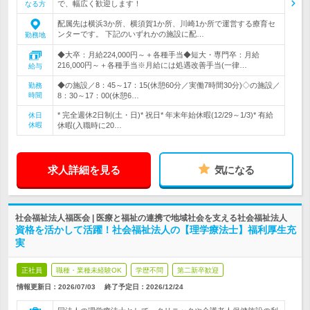
で、幅広く歓迎します！
なる方
配属先は横浜3か所、横須賀1か所、川崎1か所で運営する療育セ
ンターです。 下記のいずれかの施設に配…
勤務地
◆大卒：月給224,000円～＋各種手当◆短大・専門卒：月給
216,000円～＋各種手当※月給には処遇改善手当(一律…
給与
◆の施設／8：45～17：15(休憩60分／実働7時間30分)◇の施設／
勤務
時間
8：30～17：00(休憩6…
* 完全週休2日制(土・日)* 祝日* 年末年始休暇(12/29～1/3)* 有給
休日
休暇
休暇(入職時に20…
求人詳細を見る
気になる
社会福祉法人福医会 | 医療と福祉の連携で地域社会を支える社会福祉法人
資格を活かして活躍！社会福祉法人の【理学療法士】福利厚生充
実
正社員
職種・業種未経験OK
学歴不問
第二新卒歓迎
情報更新日：2026/07/03
終了予定日：
2026/12/24