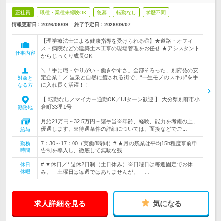
正社員
職種・業種未経験OK
急募
転勤なし
学歴不問
情報更新日：2026/06/09
終了予定日：
2026/09/07
【理学療法士による健康指導を受けられる◎】★道路・オフィ
ス・病院などの建築土木工事の現場管理をお任せ ★アシスタント
仕事内容
からじっくり成長OK
＼「手に職・やりがい・働きやすさ」全部そろった、別府発の安
定企業！／ 温泉と自然に癒される街で、“一生モノのスキル”を手
対象と
に入れ長く活躍！！
なる方
【 転勤なし／マイカー通勤OK／UIターン歓迎 】 大分県別府市小
倉町33番1号
勤務地
月給21万円～32.5万円＋諸手当※年齢、経験、能力を考慮の上、
優遇します。※待遇条件の詳細については、面接などでご…
給与
7：30～17：00（実働8時間）# ★月の残業は平均15h程度事前申
勤務
時間
告制を導入し、徹底して無駄な残…
# ▼休日／* 週休2日制（土日休み）※日曜日は毎週固定でお休
休日
休暇
み。 土曜日は毎週ではありませんが、 …
求人詳細を見る
気になる