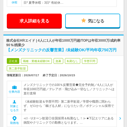
休暇
日* 夏季休暇：3日* 有給休…
求人詳細を見る
気になる
株式会社HRエイド | 4人に1人が年収1000万円超/TOPは年収3000万/成約率
90％/残業少
【メンズクリニックの反響営業】/未経験OK/平均年収750万円
正社員
職種・業種未経験OK
急募
転勤なし
学歴不問
第二新卒歓迎
情報更新日：2026/07/17
終了予定日：
2026/10/15
メンズクリニックでの100％反響営業◆完全予約制／4人に1人が
年収1000万円超／テレアポ・飛び込み一切なし／クリニックへは
仕事内容
直行直帰
《未経験歓迎＆学歴不問》第二新卒歓迎／学歴や職歴に関わら
ず、ゼロから「稼げる人材」になりたい方／ポテンシャル採用で
対象と
す
なる方
≪I・Uターン歓迎◎全国採用＆転勤なし！≫ ■下記エリアにある
病院やクリニックでの勤務となります。…
勤務地