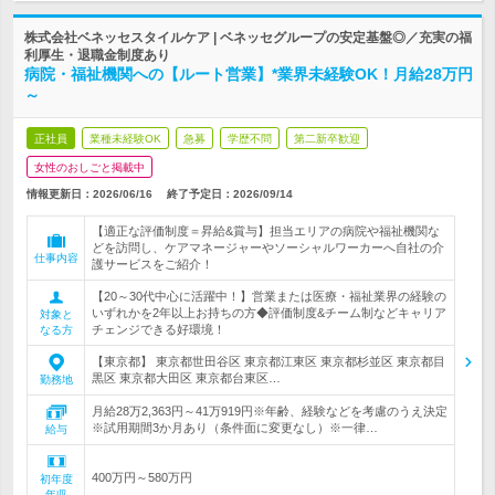
株式会社ベネッセスタイルケア | ベネッセグループの安定基盤◎／充実の福
利厚生・退職金制度あり
病院・福祉機関への【ルート営業】*業界未経験OK！月給28万円
～
正社員
業種未経験OK
急募
学歴不問
第二新卒歓迎
女性のおしごと掲載中
情報更新日：2026/06/16
終了予定日：
2026/09/14
【適正な評価制度＝昇給&賞与】担当エリアの病院や福祉機関な
どを訪問し、ケアマネージャーやソーシャルワーカーへ自社の介
仕事内容
護サービスをご紹介！
【20～30代中心に活躍中！】営業または医療・福祉業界の経験の
いずれかを2年以上お持ちの方◆評価制度&チーム制などキャリア
対象と
チェンジできる好環境！
なる方
【東京都】 東京都世田谷区 東京都江東区 東京都杉並区 東京都目
黒区 東京都大田区 東京都台東区…
勤務地
月給28万2,363円～41万919円※年齢、経験などを考慮のうえ決定
※試用期間3か月あり（条件面に変更なし）※一律…
給与
400万円～580万円
初年度
年収