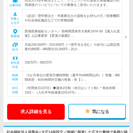
同法人の理学療法士として、クリニックや介護老人保健施設の利
用者様のリハビリについての業務をご担当いただきます。
仕事内容
《必須》理学療法士・作業療法士の資格をお持ちの方／医療機関
対象と
や社会福祉施設などでの実務経験
なる方
西海医療福祉センター／ 長崎県西海市大島町1876-59 【雇入れ直
後】上記事業所 【変更の範囲】…
勤務地
月給240,500円～319,500円（一律手当を含む）※給与には固定残
業代8時間～9時間分15,000円～20,0…
給与
330万円～390万円
初年度
年収
《1か月単位の変形労働時間制（週平均40時間以内）》実働：8時
勤務
時間
間休憩：60分時間外労働の有無：有【シ…
《年間休日107日》◆週休2日制（休日はシフト制）* 有給休暇：
休日
休暇
10日～（入社半年経過後10日付与）…
求人詳細を見る
気になる
社会福祉法人浴風会 | 大正14年設立／地域に根差した広大な敷地で多様な福