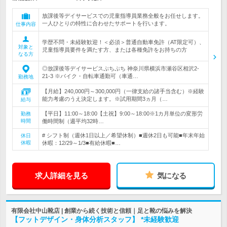
放課後等デイサービスでの児童指導員業務全般をお任せします。
一人ひとりの特性に合わせたサポートを行います。
仕事内容
学歴不問・未経験歓迎！＜必須＞普通自動車免許（AT限定可）、
対象と
児童指導員要件を満たす方、または各種免許をお持ちの方
なる方
◎放課後等デイサービスぷちぷち 神奈川県横浜市瀬谷区相沢2-
21-3 ※バイク・自転車通勤可（車通…
勤務地
【月給】240,000円～300,000円（一律支給の諸手当含む）※経験
能力考慮のうえ決定します。※試用期間3ヵ月（…
給与
【平日】11:00～18:00【土祝】9:00～18:00※1カ月単位の変形労
勤務
時間
働時間制（週平均32時…
# シフト制（週休1日以上／希望休制）■週休2日も可能■年末年始
休日
休暇
休暇：12/29～1/3■有給休暇■…
求人詳細を見る
気になる
有限会社中山靴店 | 創業から続く技術と信頼｜足と靴の悩みを解決
【フットデザイン・身体分析スタッフ】 *未経験歓迎