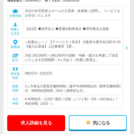
情報更新日：2026/04/17
終了予定日：
2026/10/15
当社の住宅型老人ホームの入居者・各家庭へ訪問し、リハビリを
お任せいたします
仕事内容
【必須】◆高卒以上 ◆普通自動車免許 ◆理学療法士資格
対象と
なる方
＼転勤なし！／ 【アーバニティ若水】 大阪府大東市末広町15-25
【雇入れ直後】上記事業所 【変…
勤務地
月給 250,000円～380,000円※経験・年齢・能力を考慮して決定
いたします試用期間：3ヶ月あり（待遇に変更な…
給与
380万円～532万円
初年度
年収
1ヶ月単位の変形労働時間制（週平均40時間以内）標準労働時間1
勤務
時間
日：8時間休憩時間：60分＜標準的な労…
# 年間休日：113日* 週休二日制（シフト制・月8～10日休み）*
休日
休暇
有給休暇（10日～）
求人詳細を見る
気になる