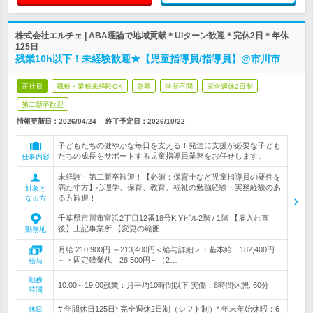
株式会社エルチェ | ABA理論で地域貢献＊UIターン歓迎＊完休2日＊年休
125日
残業10h以下！未経験歓迎★【児童指導員/指導員】@市川市
正社員
職種・業種未経験OK
急募
学歴不問
完全週休2日制
第二新卒歓迎
情報更新日：2026/04/24
終了予定日：
2026/10/22
子どもたちの健やかな毎日を支える！発達に支援が必要な子ども
たちの成長をサポートする児童指導員業務をお任せします。
仕事内容
未経験・第二新卒歓迎！【必須：保育士など児童指導員の要件を
満たす方】心理学、保育、教育、福祉の勉強経験・実務経験のあ
対象と
る方歓迎！
なる方
千葉県市川市富浜2丁目12番18号KIYビル2階 / 1階 【雇入れ直
後】上記事業所 【変更の範囲…
勤務地
月給 210,900円 ～213,400円＜給与詳細＞・基本給 182,400円
～・固定残業代 28,500円～（2…
給与
勤務
10:00～19:00残業：月平均10時間以下 実働：8時間休憩: 60分
時間
# 年間休日125日* 完全週休2日制（シフト制）* 年末年始休暇：6
休日