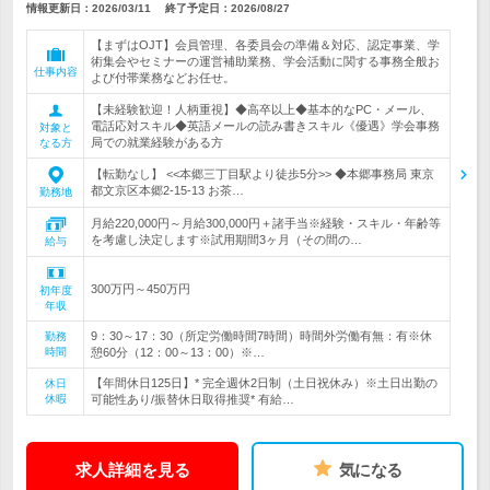
情報更新日：2026/03/11
終了予定日：
2026/08/27
【まずはOJT】会員管理、各委員会の準備＆対応、認定事業、学
術集会やセミナーの運営補助業務、学会活動に関する事務全般お
仕事内容
よび付帯業務などお任せ。
【未経験歓迎！人柄重視】◆高卒以上◆基本的なPC・メール、
電話応対スキル◆英語メールの読み書きスキル《優遇》学会事務
対象と
局での就業経験がある方
なる方
【転勤なし】 <<本郷三丁目駅より徒歩5分>> ◆本郷事務局 東京
都文京区本郷2-15-13 お茶…
勤務地
月給220,000円～月給300,000円＋諸手当※経験・スキル・年齢等
を考慮し決定します※試用期間3ヶ月（その間の…
給与
300万円～450万円
初年度
年収
9：30～17：30（所定労働時間7時間）時間外労働有無：有※休
勤務
時間
憩60分（12：00～13：00）※…
【年間休日125日】* 完全週休2日制（土日祝休み）※土日出勤の
休日
休暇
可能性あり/振替休日取得推奨* 有給…
求人詳細を見る
気になる