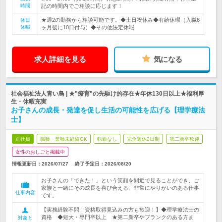
時間
記の時間内でご相談に応じます！
★週2の勤務から相談可能です。◆土日祝休み◆有給休暇（入職6
休日
休暇
ヶ月後に10日付与）◆その他法定休暇
求人詳細を見る
気になる
社会福祉法人青い鳥 | ★"療育"の先駆け的存在★年休130日以上★福利厚
生・休暇充実
お子さんの成長・発達を促し生活の可能性を広げる【理学療法
士】
正社員
職種・業種未経験OK
転勤なし
完全週休2日制
第二新卒歓迎
女性のおしごと掲載中
情報更新日：2026/07/27
終了予定日：
2026/08/20
お子さんの「できた！」という笑顔を間近で見ることができ、ご
家族と一緒にその成長を喜び合える、非常にやりがいのある仕事
仕事内容
です。
【実務経験不問！資格取得見込みの方も歓迎！】◆理学療法士の
資格 ◆短大・専門卒以上 ★第二新卒やブランクのある方ま
対象と