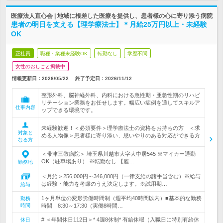
医療法人直心会 | 地域に根差した医療を提供し、患者様の心に寄り添う病院
患者の明日を支える【理学療法士】＊月給25万円以上・未経験
OK
正社員
職種・業種未経験OK
転勤なし
学歴不問
女性のおしごと掲載中
情報更新日：2026/05/22
終了予定日：
2026/11/12
整形外科、脳神経外科、内科における急性期・亜急性期のリハビ
リテーション業務をお任せします。幅広い症例を通してスキルア
仕事内容
ップできる環境です。
未経験歓迎！＜必須要件＞理学療法士の資格をお持ちの方 ＜求
対象と
める人物像＞患者様に寄り添い、思いやりのある対応ができる方
なる方
＜帯津三敬病院＞ 埼玉県川越市大字大中居545 ※マイカー通勤
OK（駐車場あり） ※転勤なし 【雇…
勤務地
＜月給＞256,000円～346,000円（一律支給の諸手当含む）※給与
は経験・能力を考慮のうえ決定します。※試用期…
給与
1ヶ月単位の変形労働時間制（週平均40時間以内）■基本的な勤務
勤務
時間
時間 8:30～17:30（実働8時間…
# ＜年間休日112日＞* 4週8休制* 有給休暇（入職日に特別有給休
休日