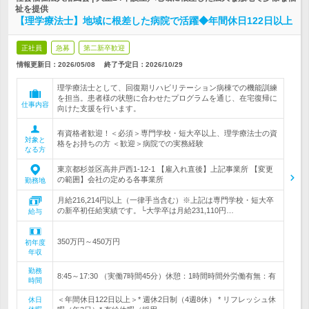
祉を提供
【理学療法士】地域に根差した病院で活躍◆年間休日122日以上
正社員
急募
第二新卒歓迎
情報更新日：2026/05/08
終了予定日：
2026/10/29
理学療法士として、回復期リハビリテーション病棟での機能訓練
を担当。患者様の状態に合わせたプログラムを通じ、在宅復帰に
仕事内容
向けた支援を行います。
有資格者歓迎！＜必須＞専門学校・短大卒以上、理学療法士の資
対象と
格をお持ちの方 ＜歓迎＞病院での実務経験
なる方
東京都杉並区高井戸西1-12-1 【雇入れ直後】上記事業所 【変更
の範囲】会社の定める各事業所
勤務地
月給216,214円以上（一律手当含む）※上記は専門学校・短大卒
の新卒初任給実績です。└大学卒は月給231,110円…
給与
350万円～450万円
初年度
年収
勤務
8:45～17:30 （実働7時間45分）休憩：1時間時間外労働有無：有
時間
＜年間休日122日以上＞* 週休2日制（4週8休） * リフレッシュ休
休日