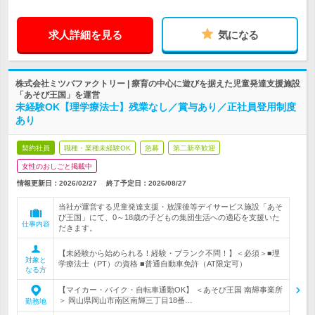
求人詳細を見る
気になる
株式会社ミツバファクトリー | 療育の中心に遊びを据えた児童発達支援施設
「あそび王国」を運営
未経験OK【理学療法士】残業なし／賞与あり／正社員登用制度
あり
契約社員
職種・業種未経験OK
急募
第二新卒歓迎
女性のおしごと掲載中
情報更新日：2026/02/27
終了予定日：
2026/08/27
当社が運営する児童発達支援・放課後等デイサービス施設「あそ
び王国」にて、0～18歳の子どもの集団生活への適応を支援いた
仕事内容
だきます。
【未経験から始められる！経験・ブランク不問！】＜必須＞■理
対象と
学療法士（PT）の資格 ■普通自動車免許（AT限定可）
なる方
【マイカー・バイク・自転車通勤OK】 ＜あそび王国 南輝事業所
＞ 岡山県岡山市南区南輝三丁目18番…
勤務地