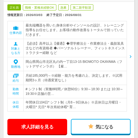
正社員
職種・業種未経験OK
急募
第二新卒歓迎
情報更新日：2026/03/03
終了予定日：
2026/08/31
最先端機器を用いた身体分析やインソールの設計、トレーニング
指導をお任せします。お客様の動作改善をトータルで担っていた
仕事内容
だきます。
【必須】高卒以上【優遇】◆理学療法士・作業療法士・義肢装具
士などの有資格者 ◆パーソナルトレーナー、フィットネスインス
対象と
トラクター経験 など
なる方
岡山県岡山市北区丸の内一丁目13-15 BIOMOTO OKAYAMA（フ
ットデザインラボ） 【雇…
勤務地
月給185,000円～※経験・能力を考慮の上、決定します。※試用
期間3ヶ月（待遇変更なし）
給与
# シフト制（実働8時間／休憩60分）9:30～18:30 または 10:30～
勤務
時間
19:30※店舗の営…
年間休日104日* シフト制（月8～9日休み）※店休日は月曜日・
休日
休暇
火曜日* 元日* 年次有給休暇* 育…
求人詳細を見る
気になる