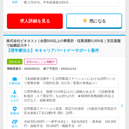
休暇
暇３日付与。半年経過後10日付…
求人詳細を見る
気になる
株式会社ビオネスト | 全国500以上の事業所・従業員数5,000名｜安定基盤
で組織拡大中！
【理学療法士】※キャリアパートナーサポート案件
契約社員
女性のおしごと掲載中
情報更新日：2026/05/22
終了予定日：
2026/11/12
【未経験者活躍中！】訪問看護ステーションにおける訪問リハビ
リ業務全般 ◎契約社員（6カ月／更新の有無あり）
仕事内容
◎理学療法士、病棟での3年以上のご経験がある方 ◎自動車運
転免許（ＡＴ限定可）をお持ちの方 ★精神科実務経験1年以上
対象と
の方など、経験者歓迎
なる方
訪問看護ステーション笑楽 西淀川出張所 （大阪府大阪市西淀川
区出来島1丁目12番6号 2階） 訪問…
勤務地
月給300,000円（一律手当含む）【給与内訳】・基本給 160,000
円・資格手当 55,000円・職能手当 47…
給与