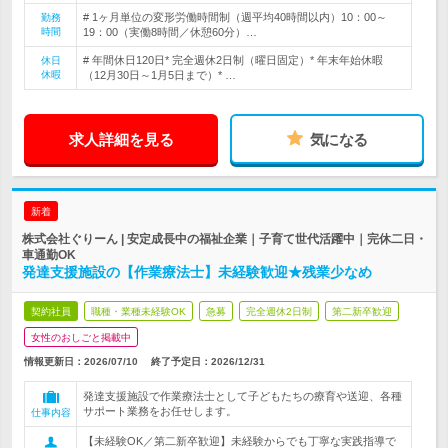
# 1ヶ月単位の変形労働時間制（週平均40時間以内）10：00～
勤務
時間
19：00（実働8時間／休憩60分）…
# 年間休日120日* 完全週休2日制（曜日固定）* 年末年始休暇
休日
休暇
（12月30日～1月5日まで）* …
求人詳細を見る
気になる
新着
株式会社ぐりーん | 安定成長中の福祉企業｜子育て世代活躍中｜完休二日・
車通勤OK
発達支援施設の【作業療法士】未経験歓迎★残業少なめ
契約社員
職種・業種未経験OK
急募
完全週休2日制
第二新卒歓迎
女性のおしごと掲載中
情報更新日：2026/07/10
終了予定日：
2026/12/31
発達支援施設で作業療法士として子どもたちの療育や送迎、各種
サポート業務をお任せします。
仕事内容
【未経験OK／第二新卒歓迎】未経験からでも丁寧な実践指導で