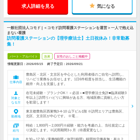
求人詳細を見る
気になる
一般社団法人コモド | ＜コモド訪問看護ステーションを運営＞一人で抱え込
まない看護
訪問看護ステーションの【理学療法士】土日祝休み！非常勤募
集！
パート・アルバイト
急募
女性のおしごと掲載中
情報更新日：2026/05/15
終了予定日：
2026/09/21
豊島区・北区・文京区を中心とした利用者様のご自宅へ訪問し、
リハビリ業務をお任せします。1日6件程度を担当し、生活機能の
仕事内容
維持・向上を支援します。
在宅未経験・ブランクOK！＜必須＞■理学療法士免許■臨床経験3
年以上│訪問リハビリに興味がある方、地域医療に貢献したい方
対象と
を歓迎します！
なる方
東京都豊島区西巣鴨3-4-10 山下ビル1階 ※訪問エリアは豊島区、
北区、文京区が中心です。 ※電…
勤務地
時給：1,800円～2,000円※経験・能力を考慮の上、当社規定によ
り決定します。※試用期間3ヶ月（待遇変更なし）
給与
8:30～17:30（実働8時間／休憩1時間）時間外労働有無：有※上
勤務