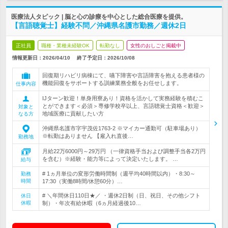
医療法人タピック | 脳と心の診療を中心とした総合医療を提供。
【言語聴覚士】経験不問／沖縄県名護市勤務／週休2日
正社員
職種・業種未経験OK
転勤なし
女性のおしごと掲載中
情報更新日：2026/04/10
終了予定日：
2026/10/08
回復期リハビリ病棟にて、嚥下障害や言語障害を抱える患者様の
機能回復をサポートする訓練業務全般をお任せします。
仕事内容
IJターン歓迎！単身用寮あり！資格を活かして実務経験を積むこ
とができます＜必須＞専修学校卒以上、言語聴覚士資格＜歓迎＞
対象と
地域医療に貢献したい方
なる方
沖縄県名護市字宇茂佐1763-2 ※マイカー通勤可（駐車場あり）
※転勤はありません 【雇入れ直後…
勤務地
月給22万6000円～29万円 （一律資格手当および調整手当各2万円
を含む）※経験・能力等によって決定いたします。 …
給与
# 1ヵ月単位の変形労働時間制（週平均40時間以内）・8:30～
勤務
時間
17:30（実働8時間/休憩60分）…
# ＼年間休日110日★／ ・週休2日制（日、祝日、その他シフト
休日
休暇
制）・年次有給休暇（6ヵ月経過後10…