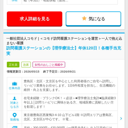
休暇
暇（年3日）* 有給休暇（採用…
求人詳細を見る
気になる
一般社団法人コモド | ＜コモド訪問看護ステーションを運営＞一人で抱え込
まない看護
訪問看護ステーションの【理学療法士】年休120日！各種手当充
実
正社員
急募
女性のおしごと掲載中
情報更新日：2026/05/15
終了予定日：
2026/09/21
豊島区・北区・文京区を中心とした利用者様のご自宅へ訪問し、
リハビリ業務をお任せします。1日6件程度を担当し、生活機能の
仕事内容
維持・向上を支援します。
在宅未経験・ブランクOK！＜必須＞■理学療法士免許■臨床経験3
年以上│訪問リハビリに興味がある方、地域医療に貢献したい方
対象と
を歓迎します！
なる方
東京都豊島区西巣鴨3-4-10 山下ビル1階 ※訪問エリアは豊島区、
北区、文京区が中心です。 ※電…
勤務地
月給：300,000円～420,000円（一律手当含む）※上記月給には、