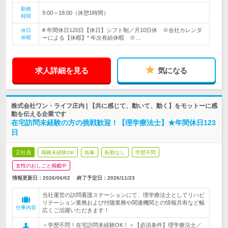
勤務
9:00～18:00（休憩1時間）
時間
# 年間休日120日【休日】シフト制／月10日休 ※会社カレンダ
休日
休暇
ーによる【休暇】* 年次有給休暇 ※…
求人詳細を見る
気になる
株式会社ワン・ライフ庄内 | 【共に感じて、動いて、動く】をモットーに感
動を伝える企業です
在宅訪問未経験の方の挑戦歓迎！【理学療法士】★年間休日123
日
正社員
職種未経験OK
急募
転勤なし
学歴不問
女性のおしごと掲載中
情報更新日：2026/06/02
終了予定日：
2026/11/23
当社運営の訪問看護ステーションにて、理学療法士としてリハビ
リテーション業務および付随業務や関連機関との情報共有など幅
仕事内容
広くご活躍いただきます！
＜学歴不問！在宅訪問未経験OK！＞【必須条件】理学療法士／