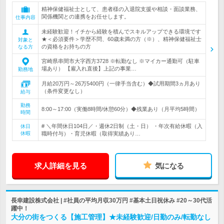
精神保健福祉士として、患者様の入退院支援や相談・面談業務、
関係機関との連携をお任せします。
仕事内容
未経験歓迎！イチから経験を積んでスキルアップできる環境です
★＜必須要件＞学歴不問、60歳未満の方（※）、精神保健福祉士
対象と
の資格をお持ちの方
なる方
宮崎県串間市大字西方3728 ※転勤なし ※マイカー通勤可（駐車
場あり） 【雇入れ直後】上記の事業…
勤務地
月給20万円～26万5400円（一律手当含む）◆試用期間3ヵ月あり
（条件変更なし）
給与
勤務
8:00～17:00（実働8時間/休憩60分）◆残業あり（月平均5時間）
時間
# ＼年間休日104日／・週休2日制（土・日） ・年次有給休暇（入
休日
休暇
職時付与）・育児休暇（取得実績あり…
求人詳細を見る
気になる
長幸建設株式会社 | #社員の平均月収30万円 #基本土日祝休み #20～30代活
躍中！
大分の街をつくる【施工管理】★未経験歓迎/日勤のみ/転勤なし