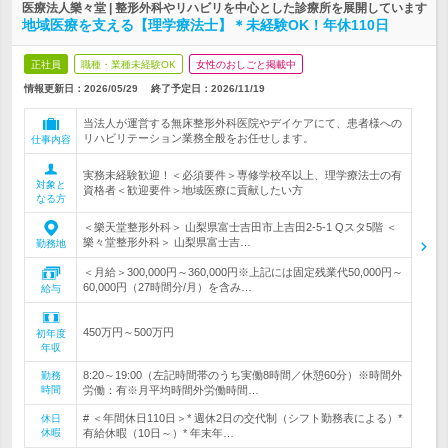
医療法人樂々堂 | 整形外科やリハビリを中心とした診療所を展開しています
地域医療を支える【理学療法士】＊未経験OK！年休110日
正社員
職種・業種未経験OK
女性のおしごと掲載中
情報更新日：2026/05/29
終了予定日：
2026/11/19
当法人が運営する無床整形外科医院やデイケアにて、患者様への
リハビリテーション業務全般をお任せします。
仕事内容
実務未経験歓迎！＜必須要件＞専修学校卒以上、理学療法士の有
対象と
資格者＜歓迎要件＞地域医療に貢献したい方
なる方
＜樂天堂整形外科＞ 山梨県富士吉田市上吉田2-5-1 Qスタ5階 ＜
樂々堂整形外科＞ 山梨県富士吉…
勤務地
＜月給＞300,000円～360,000円※上記には固定残業代50,000円～
60,000円（27時間分/月）を含み…
給与
450万円～500万円
初年度
年収
8:20～19:00（左記時間帯のうち実働8時間／休憩60分）※時間外
勤務
時間
労働：有※月平均時間外労働時間…
# ＜年間休日110日＞* 週休2日の交代制（シフト勤務表による）*
休日
休暇
有給休暇（10日～）* 年末年…