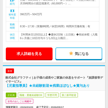
月35時間分の固定残業代（60,000円～）…
給与
390万円～504万円
初年度
年収
勤務
8:30～17:30（実働8時間／休憩1時間）時間外労働有無：有
時間
【年間休日120日以上】◆週休2日制（土日祝）◆有給休暇（入職
休日
休暇
6ヶ月後に10日付与※うち3日は入職日…
求人詳細を見る
気になる
新着
株式会社グラフティ | お子様の成長やご家族の休息をサポート『放課後等デ
イサービス』
【児童指導員】★未経験歓迎★残業ほぼなし★賞与あり
正社員
職種・業種未経験OK
学歴不問
第二新卒歓迎
女性のおしごと掲載中
情報更新日：2026/03/20
終了予定日：
2026/09/17