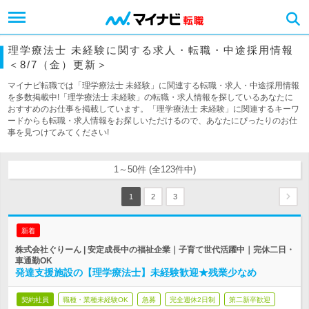
理学療法士 未経験に関する求人・転職・中途採用情報
＜8/7（金）更新＞
マイナビ転職では「理学療法士 未経験」に関連する転職・求人・中途採用情報
を多数掲載中!「理学療法士 未経験」の転職・求人情報を探しているあなたに
おすすめのお仕事を掲載しています。「理学療法士 未経験」に関連するキーワ
ードからも転職・求人情報をお探しいただけるので、あなたにぴったりのお仕
事を見つけてみてください!
1～50件 (全123件中)
1
2
3
新着
株式会社ぐりーん | 安定成長中の福祉企業｜子育て世代活躍中｜完休二日・
車通勤OK
発達支援施設の【理学療法士】未経験歓迎★残業少なめ
契約社員
職種・業種未経験OK
急募
完全週休2日制
第二新卒歓迎