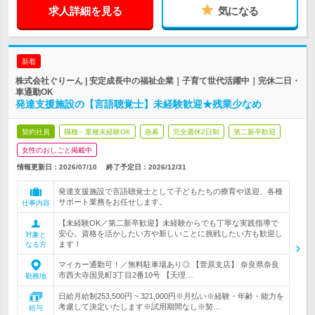
求人詳細を見る
気になる
新着
株式会社ぐりーん | 安定成長中の福祉企業｜子育て世代活躍中｜完休二日・
車通勤OK
発達支援施設の【言語聴覚士】未経験歓迎★残業少なめ
契約社員
職種・業種未経験OK
急募
完全週休2日制
第二新卒歓迎
女性のおしごと掲載中
情報更新日：2026/07/10
終了予定日：
2026/12/31
発達支援施設で言語聴覚士として子どもたちの療育や送迎、各種
サポート業務をお任せします。
仕事内容
【未経験OK／第二新卒歓迎】未経験からでも丁寧な実践指導で
安心。資格を活かしたい方や新しいことに挑戦したい方も歓迎し
対象と
ます！
なる方
マイカー通勤可！／無料駐車場あり◎ 【菅原支店】 奈良県奈良
市西大寺国見町3丁目2番10号 【天理…
勤務地
日給月給制253,500円 ~ 321,000円※月払い※経験・年齢・能力を
考慮して決定いたします※試用期間なし※契…
給与