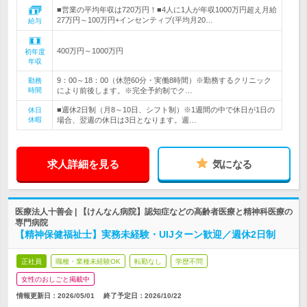
■営業の平均年収は720万円！■4人に1人が年収1000万円超え月給
27万円～100万円+インセンティブ(平均月20…
給与
400万円～1000万円
初年度
年収
9：00～18：00（休憩60分・実働8時間）※勤務するクリニック
勤務
時間
により前後します。※完全予約制でク…
■週休2日制（月8～10日、シフト制）※1週間の中で休日が1日の
休日
休暇
場合、翌週の休日は3日となります。週…
求人詳細を見る
気になる
医療法人十善会 | 【けんなん病院】認知症などの高齢者医療と精神科医療の
専門病院
【精神保健福祉士】実務未経験・UIJターン歓迎／週休2日制
正社員
職種・業種未経験OK
転勤なし
学歴不問
女性のおしごと掲載中
情報更新日：2026/05/01
終了予定日：
2026/10/22