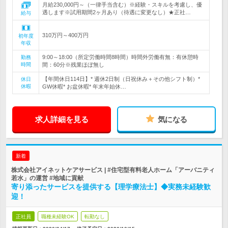
月給230,000円～（一律手当含む）※経験・スキルを考慮し、優
遇します※試用期間2ヶ月あり（待遇に変更なし）★正社…
給与
310万円～400万円
初年度
年収
9:00～18:00（所定労働時間8時間）時間外労働有無：有休憩時
勤務
時間
間：60分※残業ほぼ無し
【年間休日114日】* 週休2日制（日祝休み＋その他シフト制）*
休日
休暇
GW休暇* お盆休暇* 年末年始休…
求人詳細を見る
気になる
新着
株式会社アイネットケアサービス | #住宅型有料老人ホーム「アーバニティ
若水」の運営 #地域に貢献
寄り添ったサービスを提供する【理学療法士】◆実務未経験歓
迎！
正社員
職種未経験OK
転勤なし