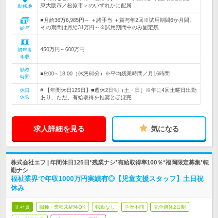
東大阪市／松原市＞のいずれかに配属…
勤務地
■月給36万6,985円～ ＋諸手当 ＋賞与年2回※試用期間6か月間。
その期間は月給31万円～※試用期間中のみ固定残…
給与
450万円～600万円
初年度
年収
勤務
■9:00～18:00（休憩60分）※平均残業時間／月16時間
時間
# 【年間休日125日】■週休2日制（土・日）※年に4回土曜日出勤
休日
休暇
あり。ただ、有給取得を推奨とほぼ完…
求人詳細を見る
気になる
株式会社エフ | 年間休日125日*残業ナシ*有給取得率100％*福岡限定募集*転
勤ナシ
福祉業界で年収1000万円実績有◎【児童支援スタッフ】土日祝
休み
正社員
職種・業種未経験OK
転勤なし
学歴不問
完全週休2日制