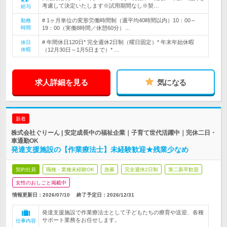
考慮して決定いたします※試用期間なし※契…
給与
# 1ヶ月単位の変形労働時間制（週平均40時間以内）10：00～
勤務
時間
19：00（実働8時間／休憩60分）…
# 年間休日120日* 完全週休2日制（曜日固定）* 年末年始休暇
休日
休暇
（12月30日～1月5日まで）* …
求人詳細を見る
気になる
新着
株式会社ぐりーん | 安定成長中の福祉企業｜子育て世代活躍中｜完休二日・
車通勤OK
発達支援施設の【作業療法士】未経験歓迎★残業少なめ
契約社員
職種・業種未経験OK
急募
完全週休2日制
第二新卒歓迎
女性のおしごと掲載中
情報更新日：2026/07/10
終了予定日：
2026/12/31
発達支援施設で作業療法士として子どもたちの療育や送迎、各種
サポート業務をお任せします。
仕事内容