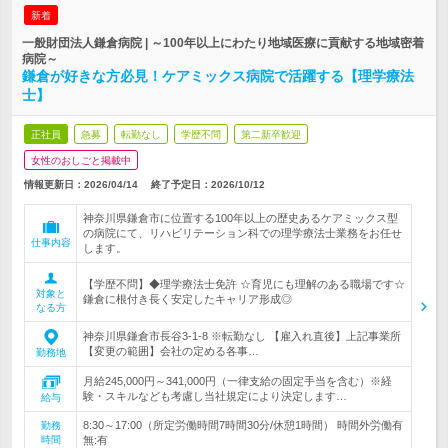
新着
一般財団法人鎌倉病院 | ～100年以上にわたり地域医療に貢献する地域密着
病院～
鎌倉が好きな方必見！ケアミックス病院で活躍する【理学療法
士】
正社員
急募
転勤なし
学歴不問
第二新卒歓迎
女性のおしごと掲載中
情報更新日：2026/04/14
終了予定日：
2026/10/12
神奈川県鎌倉市に位置する100年以上の歴史あるケアミックス型
の病院にて、リハビリテーション科での理学療法士業務をお任せ
仕事内容
します。
【学歴不問】◆理学療法士免許 ☆育児にも理解のある職場です☆
対象と
鎌倉に根付き長く安定したキャリア形成◎
なる方
神奈川県鎌倉市長谷3-1-8 ※転勤なし 【雇入れ直後】上記事業所
【変更の範囲】会社の定める各事…
勤務地
月給245,000円～341,000円（一律支給の固定手当を含む）※経
験・スキルなども考慮し当社規定により決定します…
給与
8:30～17:00（所定労働時間7時間30分/休憩1時間） 時間外労働有
勤務
時間
無:有