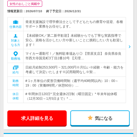
女性のおしごと掲載中
情報更新日：2026/07/10
終了予定日：
2026/12/31
発達支援施設で理学療法士として子どもたちの療育や送迎、各種
サポート業務をお任せします。
仕事内容
【未経験OK／第二新卒歓迎】未経験からでも丁寧な実践指導で
安心。資格を活かしたい方や新しいことに挑戦したい方も歓迎し
対象と
ます！
なる方
マイカー通勤可！／無料駐車場あり◎ 【菅原支店】 奈良県奈良
市西大寺国見町3丁目2番10号 【天理…
勤務地
日給月給制253,500円 ~ 321,000円※月払い※経験・年齢・能力を
考慮して決定いたします※試用期間なし※契…
給与
# 1ヶ月単位の変形労働時間制（週平均40時間以内）10：00～
勤務
時間
19：00（実働8時間／休憩60分）…
# 年間休日120日* 完全週休2日制（曜日固定）* 年末年始休暇
休日
休暇
（12月30日～1月5日まで）* …
求人詳細を見る
気になる