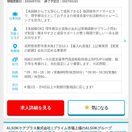
情報更新日：2026/07/31
終了予定日：
2027/01/21
【未経験からでも安心して成長できる】放課後等デイサービス
で、理学療法士としてお子さまの発達支援や生活動作のトレーニ
仕事内容
ングを担当します。
【未経験OK】理学療法士資格があれば実務経験やブランク問わ
ず歓迎！働きやすさと成長サポートが整う職場で新しい一歩を踏
対象と
み出せます。
なる方
長野県長野市青木島1丁目12‐1 【雇入れ直後】上記事業所 【変更
の範囲】会社の定める事業所
勤務地
時給2,500円～※介護支援専門員資格取得者は30円UP※経験、能
力等を考慮の上、当社規定により優遇します。※試用期…
給与
* 09：00～18：00（実働8時間/休憩60分）* 09:30～16:30(実働6
勤務
時間
時間／休憩60…
休日
# 週1日・月4日以上※勤務日数相談に応じます!
休暇
求人詳細を見る
気になる
ALSOKケアプラス株式会社 | プライム市場上場のALSOKグループ