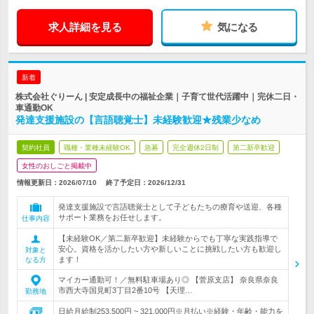
求人詳細を見る
気になる
新着
株式会社ぐりーん | 安定成長中の福祉企業｜子育て世代活躍中｜完休二日・
車通勤OK
発達支援施設の【言語聴覚士】未経験歓迎★残業少なめ
契約社員
職種・業種未経験OK
急募
完全週休2日制
第二新卒歓迎
女性のおしごと掲載中
情報更新日：2026/07/10
終了予定日：
2026/12/31
発達支援施設で言語聴覚士として子どもたちの療育や送迎、各種
サポート業務をお任せします。
仕事内容
【未経験OK／第二新卒歓迎】未経験からでも丁寧な実践指導で
安心。資格を活かしたい方や新しいことに挑戦したい方も歓迎し
対象と
ます！
なる方
マイカー通勤可！／無料駐車場あり◎ 【菅原支店】 奈良県奈良
市西大寺国見町3丁目2番10号 【天理…
勤務地
日給月給制253,500円 ~ 321,000円※月払い※経験・年齢・能力を