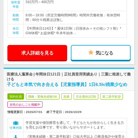
310万円～400万円
初年度
年収
9:00～18:00（所定労働時間8時間）時間外労働有無：有休憩時
勤務
時間
間：60分※残業ほぼ無し
【年間休日114日】* 週休2日制（日祝休み＋その他シフト制）*
休日
休暇
GW休暇* お盆休暇* 年末年始休…
求人詳細を見る
気になる
医療法人蓬莱会 | 年間休日121日｜正社員登用実績あり｜三重に根差して働
ける
子どもと本気で向き合える【児童指導員】1日6.5h/残業少なめ
契約社員
職種・業種未経験OK
急募
完全週休2日制
第二新卒歓迎
女性のおしごと掲載中
情報更新日：2026/07/31
終了予定日：
2026/10/29
学習支援や個別療育を通して、子どもたちが自分らしく生きる力
を育むお仕事です。寄り添いながらサポートします。
仕事内容
《実務未経験・第二新卒歓迎》◎短大卒以上 ◎教員免許や保育士