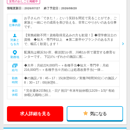
女性のおしごと掲載中
情報更新日：2026/07/27
終了予定日：
2026/08/20
お子さんの「できた！」という笑顔を間近で見ることができ、ご
家族と一緒にその成長を喜び合える、非常にやりがいのある仕事
仕事内容
です。
【実務経験不問！資格取得見込みの方も歓迎！】◆理学療法士の
資格 ◆短大・専門卒以上 ★第二新卒やブランクのある方ま
対象と
で、幅広く歓迎します！
なる方
配属先は横浜3か所、横須賀1か所、川崎1か所で運営する療育セ
ンターです。 下記のいずれかの施設に配…
勤務地
◆大卒：月給224,000円～＋各種手当◆短大・専門卒：月給
216,000円～＋各種手当※月給には処遇改善手当(一律…
給与
◆の施設／8：45～17：15(休憩60分／実働7時間30分)◇の施設／
勤務
時間
8：30～17：00(休憩6…
* 完全週休2日制(土・日)* 祝日* 年末年始休暇(12/29～1/3)* 有給
休日
休暇
休暇(入職時に20…
求人詳細を見る
気になる