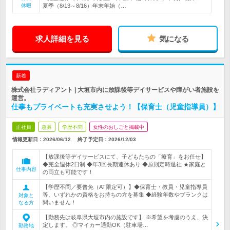
休暇
夏季（8/13～8/16）年末年始（…
求人詳細を見る
気になる
新着
株式会社ラディアント | 大垣市内に放課後等デイサービスや障がい者施設を
運営。
仕事もプライベートも充実させよう！【保育士（児童指導員）】
正社員
急募
学歴不問
女性のおしごと掲載中
情報更新日：2026/06/12
終了予定日：
2026/12/03
【放課後等デイサービスにて、子どもたちの「療育」をお任せ】
◆完全週休2日制 ◆年3回長期連休あり ◆原則定時退社 ★家庭と
仕事内容
の両立も可能です！
【学歴不問／要普免（AT限定可）】◆保育士・教員・児童指導員
等、いずれかの資格をお持ちの方を募集 ◆経験年数やブランクは
対象と
問いません！
なる方
【勤務先は岐阜県大垣市内の施設です】 ※希望を考慮のうえ、決
定します。 ◎マイカー通勤OK（駐車場…
勤務地