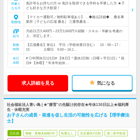
免許等をお持ちの方 or 免許を取得できる学科を卒業した方 ★子
対象と
ども好きな方大歓迎！
なる方
【マイカー通勤可／無料駐車場あり】 …◆拠点詳細◆… 桑名事
業所［子どもの広場 桑名］ 三重県桑名…
勤務地
月給21万3,400円～23万3,600円※経験・スキル・年齢を考慮の
上、決定します。
給与
【広場桑名】単位1 平日（学校休業日含む） 10：00～17：
勤務
時間
15 土曜日 9:00～16:1…
# ◎年間休日121日# 【休日】* 週休2日制（日曜＋平日1日）* 祝
休日
休暇
日# 【休暇】* 年末年始休…
求人詳細を見る
気になる
社会福祉法人青い鳥 | ★"療育"の先駆け的存在★年休130日以上★福利厚
生・休暇充実
お子さんの成長・発達を促し生活の可能性を広げる【理学療法
士】
正社員
職種・業種未経験OK
転勤なし
完全週休2日制
第二新卒歓迎