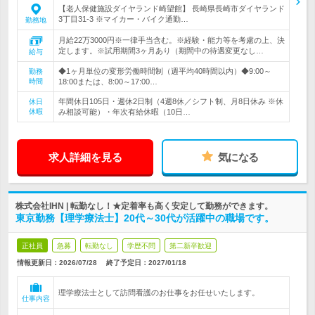
【老人保健施設ダイヤランド崎望館】 長崎県長崎市ダイヤランド
3丁目31-3 ※マイカー・バイク通勤…
勤務地
月給22万3000円※一律手当含む。※経験・能力等を考慮の上、決
定します。※試用期間3ヶ月あり（期間中の待遇変更なし…
給与
◆1ヶ月単位の変形労働時間制（週平均40時間以内）◆9:00～
勤務
時間
18:00または、8:00～17:00…
年間休日105日・週休2日制（4週8休／シフト制、月8日休み ※休
休日
休暇
み相談可能）・年次有給休暇（10日…
求人詳細を見る
気になる
株式会社IHN | 転勤なし！★定着率も高く安定して勤務ができます。
東京勤務【理学療法士】20代～30代が活躍中の職場です。
正社員
急募
転勤なし
学歴不問
第二新卒歓迎
情報更新日：2026/07/28
終了予定日：
2027/01/18
理学療法士として訪問看護のお仕事をお任せいたします。
仕事内容