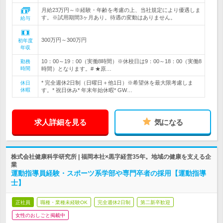
月給23万円～※経験・年齢を考慮の上、当社規定により優遇しま
す。※試用期間3ヶ月あり。待遇の変動はありません。
給与
300万円～300万円
初年度
年収
10：00～19：00（実働8時間）※休校日は9：00～18：00（実働8
勤務
時間
時間）となります。# ★原…
* 完全週休2日制（日曜日＋他1日）※希望休を最大限考慮しま
休日
休暇
す。* 祝日休み* 年末年始休暇* GW…
求人詳細を見る
気になる
株式会社健康科学研究所 | 福岡本社×黒字経営35年。地域の健康を支える企
業
運動指導員経験・スポーツ系学部や専門卒者の採用【運動指導
士】
正社員
職種・業種未経験OK
完全週休2日制
第二新卒歓迎
女性のおしごと掲載中