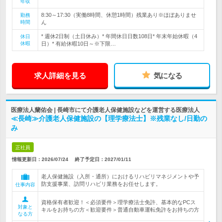
年収
8:30～17:30（実働8時間、休憩1時間）残業あり※ほぼありませ
勤務
時間
ん
* 週休2日制（土日休み）* 年間休日日数108日* 年末年始休暇（4
休日
休暇
日）* 有給休暇10日～※下限…
求人詳細を見る
気になる
医療法人蘭佑会 | 長崎市にて介護老人保健施設などを運営する医療法人
≪長崎≫介護老人保健施設の【理学療法士】※残業なし/日勤の
み
正社員
情報更新日：2026/07/24
終了予定日：
2027/01/11
老人保健施設（入所・通所）におけるリハビリマネジメントや予
防支援事業、訪問リハビリ業務をお任せします。
仕事内容
資格保有者歓迎！＜必須要件＞理学療法士免許、基本的なPCス
対象と
キルをお持ちの方＜歓迎要件＞普通自動車運転免許をお持ちの方
なる方