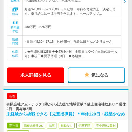
小山田町2140 アクセス：京王相模原…
勤務地
月給320,000円～350,000円※経験・年齢を考慮の上、決定しま
す。※月給には一律手当を含みます。ベースアップ…
給与
480万円～525万円
初年度
年収
勤務
* 日勤／8:30～17:15（休憩45分）残業はほとんどありません
時間
# ★年間休日125日★◆4週8休制（土曜日は交代で出勤の場合あ
休日
休暇
り）◆祝日◆夏季休暇（3日）◆冬期休…
求人詳細を見る
気になる
新着
有限会社アム・テック | 障がい児支援で地域貢献＊借上住宅補助あり＊週休
2日・賞与年2回
未経験から挑戦できる【児童指導員】＊年休120日・残業少なめ
正社員
職種未経験OK
急募
転勤なし
学歴不問
完全週休2日制