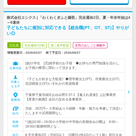
株式会社エシクス | 「わくわくぎふと鎌取」完全週休2日、夏・年末年始は4
～6連休
子どもたちに個別に対応できる【総合職(PT、OT、ST)】やりが
い◎
正社員
完全週休2日制
第二新卒歓迎
女性のおしごと掲載中
情報更新日：2026/02/27
終了予定日：
2026/08/27
[放]小学生 [児]就学前のお子様 ◆お持ちの専門知識を活かし、
お子様の療育に関わって頂きます。
仕事内容
《子どもが好きな方歓迎》◆理学療法士(PT)、作業療法士(OT)、
対象と
言語聴覚士(ST)いずれかの有資格者
なる方
千葉県千葉市緑区おゆみ野3-37-2 【雇入れ直後】上記事業所
【変更の範囲】会社の定める各事業所…
勤務地
月給 26万円～※昇給あり※経験・年齢・能力を考慮して決定い
たします※試用期間なし
給与
* [放]10:00～19:00※小学校や中学校の長期休みの際は 8:00～
勤務
時間
18:00の勤務時間とな…
# 完全週休2日（月8日以上 日曜日+他1日のシフト制）祝日ＧＷ
休日