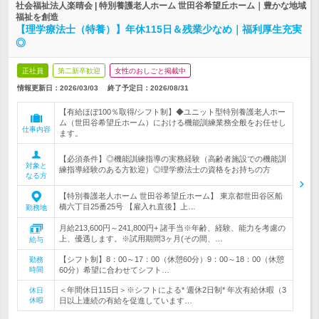
社会福祉法人楽晴会 | 特別養護老人ホーム 世田谷希望丘ホーム｜豊かな地域
福祉を創造
【理学療法士（特養）】年休115日＆残業少なめ｜福利厚生充実
◎
正社員
第二新卒歓迎
女性のおしごと掲載中
情報更新日：2026/03/03
終了予定日：
2026/08/31
【有給ほぼ100％取得/シフト制】◆ユニット型特別養護老人ホー
ム（世田谷希望丘ホーム）における機能訓練業務全般をお任せし
仕事内容
ます。
【必須条件】◎機能訓練指導の実務経験（高齢者施設での機能訓
対象と
練指導経験のある方歓迎）◎理学療法士の資格をお持ちの方
なる方
【特別養護老人ホーム 世田谷希望丘ホーム】 東京都世田谷区船
橋六丁目25番25号 【雇入れ直後】上…
勤務地
月給213,600円～241,800円+ 諸手当※年齢、経験、能力を考慮の
上、優遇します。※試用期間3ヶ月(その間、…
給与
【シフト制】8：00～17：00（休憩60分）9：00～18：00（休憩
勤務
時間
60分）希望に合わせてシフト…
＜年間休日115日＞※シフトによる* 週休2日制* 年次有給休暇（3
休日
休暇
日以上連続の有給を促進しています…