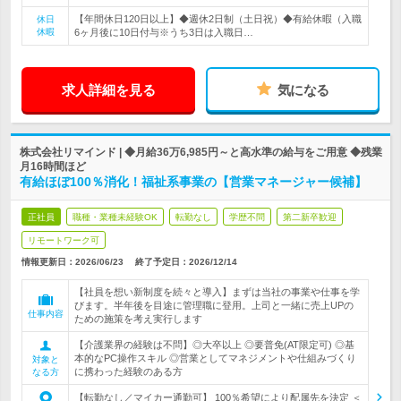
【年間休日120日以上】◆週休2日制（土日祝）◆有給休暇（入職
休日
休暇
6ヶ月後に10日付与※うち3日は入職日…
求人詳細を見る
気になる
株式会社リマインド | ◆月給36万6,985円～と高水準の給与をご用意 ◆残業
月16時間ほど
有給ほぼ100％消化！福祉系事業の【営業マネージャー候補】
正社員
職種・業種未経験OK
転勤なし
学歴不問
第二新卒歓迎
リモートワーク可
情報更新日：2026/06/23
終了予定日：
2026/12/14
【社員を想い新制度を続々と導入】まずは当社の事業や仕事を学
びます。半年後を目途に管理職に登用。上司と一緒に売上UPの
仕事内容
ための施策を考え実行します
【介護業界の経験は不問】◎大卒以上 ◎要普免(AT限定可) ◎基
本的なPC操作スキル ◎営業としてマネジメントや仕組みづくり
対象と
に携わった経験のある方
なる方
【転勤なし／マイカー通勤可】 100％希望により配属先を決定 ＜