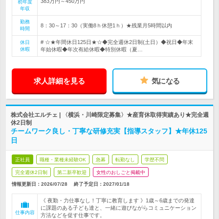
383万円～450万円
初年度
年収
勤務
8：30～17：30（実働8ｈ休憩1ｈ）★残業月5時間以内
時間
# ☆★年間休日125日★☆◆完全週休2日制(土日）◆祝日◆年末
休日
休暇
年始休暇◆年次有給休暇◆特別休暇（夏…
求人詳細を見る
気になる
株式会社エルチェ | 〈横浜・川崎限定募集〉★産育休取得実績あり★完全週
休2日制
チームワーク良し・丁寧な研修充実【指導スタッフ】★年休125
日
正社員
職種・業種未経験OK
急募
転勤なし
学歴不問
完全週休2日制
第二新卒歓迎
女性のおしごと掲載中
情報更新日：2026/07/28
終了予定日：
2027/01/18
《 夜勤・力仕事なし！丁寧に教育します 》1歳～6歳までの発達
に課題のある子ども達と、一緒に遊びながらコミュニケーション
仕事内容
方法などを促す仕事です。