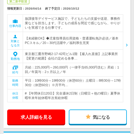
第二新卒歓迎
情報更新日：2026/04/14
終了予定日：
2026/10/12
放課後等デイサービス施設で、子どもたちの支援や送迎、事務作
業などを担当します。子どもの成長を間近で感じながら、やりが
仕事内容
いを実感できる仕事です。
【未経験OK】◆児童指導員任用資格・普通運転免許必須／基本
対象と
PCスキル／20～30代活躍中／福利厚生充実
なる方
東京都三鷹市野崎2-17-42司ビル1階 【雇入れ直後】上記事業所
【変更の範囲】会社の定める各事…
勤務地
月給：225,000円～260,000円（一律手当65,000円含む）昇給：1
回／年賞与：2ヶ月以上／年
給与
平日：10時00分～19時00分（休憩60分）土曜日：8時30分～17時
勤務
時間
30分（休憩60分）※月平均…
# 【年間休日120日】完全週休2日制（日曜日＋他の曜日）夏季休
休日
休暇
暇年末年始休暇年次有給休暇
求人詳細を見る
気になる