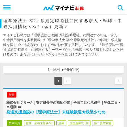
理学療法士 福祉 原則定時退社に関する求人・転職・中
途採用情報＜8/7（金）更新＞
マイナビ転職では「理学療法士 福祉 原則定時退社」に関連する転職・求人・
中途採用情報を多数掲載中!「理学療法士 福祉 原則定時退社」の転職・求人情
報を探しているあなたにおすすめのお仕事を掲載しています。「理学療法士 福
祉 原則定時退社」に関連するキーワードからも転職・求人情報をお探しいただ
けるので、あなたにぴったりのお仕事を見つけてみてください!
1～50件 (全64件中)
1
2
新着
株式会社ぐりーん | 安定成長中の福祉企業｜子育て世代活躍中｜完休二日・
車通勤OK
発達支援施設の【理学療法士】未経験歓迎★残業少なめ
契約社員
職種・業種未経験OK
急募
完全週休2日制
第二新卒歓迎