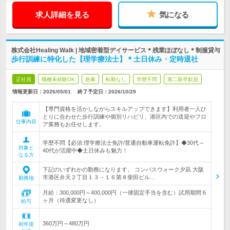
求人詳細を見る
気になる
株式会社Healing Walk | 地域密着型デイサービス＊残業ほぼなし＊制服貸与
歩行訓練に特化した【理学療法士】＊土日休み・定時退社
正社員
職種未経験OK
急募
転勤なし
学歴不問
第二新卒歓迎
情報更新日：2026/05/01
終了予定日：
2026/10/29
【専門資格を活かしながらスキルアップできます】利用者一人ひ
とりに合わせた歩行訓練や個別リハビリ、港区内での送迎やフロ
仕事内容
ア業務もお任せします。
学歴不問【必須:理学療法士免許/普通自動車運転免許】◆30代～
対象と
40代が活躍中◆土日休みも魅力！
なる方
下記のいずれかの勤務になります。 コンパスウォーク夕凪 大阪
市港区弁天２丁目１３－１６第８柴田ビル…
勤務地
月給：300,000円～400,000円（一律固定手当を含む）試用期間:6
ヶ月（待遇変更なし）
給与
360万円～480万円
初年度