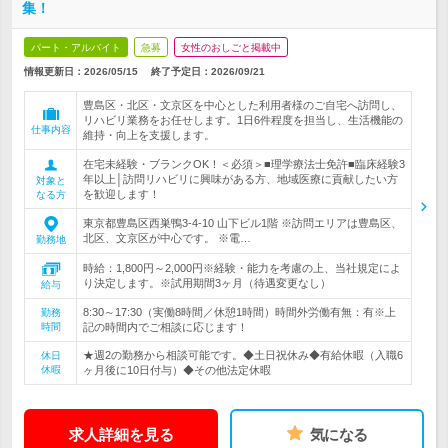
集！
パート・アルバイト
急募
女性のおしごと掲載中
情報更新日：2026/05/15
終了予定日：
2026/09/21
豊島区・北区・文京区を中心とした利用者様のご自宅へ訪問し、
リハビリ業務をお任せします。1日6件程度を担当し、生活機能の
仕事内容
維持・向上を支援します。
在宅未経験・ブランクOK！＜必須＞■理学療法士免許■臨床経験3
年以上│訪問リハビリに興味がある方、地域医療に貢献したい方
対象と
を歓迎します！
なる方
東京都豊島区西巣鴨3-4-10 山下ビル1階 ※訪問エリアは豊島区、
北区、文京区が中心です。 ※電…
勤務地
時給：1,800円～2,000円※経験・能力を考慮の上、当社規定によ
り決定します。※試用期間3ヶ月（待遇変更なし）
給与
8:30～17:30（実働8時間／休憩1時間）時間外労働有無：有※上
勤務
時間
記の時間内でご相談に応じます！
★週2の勤務から相談可能です。◆土日祝休み◆有給休暇（入職6
休日
休暇
ヶ月後に10日付与）◆その他法定休暇
求人詳細を見る
気になる