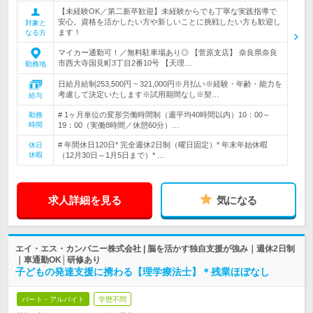
【未経験OK／第二新卒歓迎】未経験からでも丁寧な実践指導で
安心。資格を活かしたい方や新しいことに挑戦したい方も歓迎し
対象と
ます！
なる方
マイカー通勤可！／無料駐車場あり◎ 【菅原支店】 奈良県奈良
市西大寺国見町3丁目2番10号 【天理…
勤務地
日給月給制253,500円 ~ 321,000円※月払い※経験・年齢・能力を
考慮して決定いたします※試用期間なし※契…
給与
# 1ヶ月単位の変形労働時間制（週平均40時間以内）10：00～
勤務
時間
19：00（実働8時間／休憩60分）…
# 年間休日120日* 完全週休2日制（曜日固定）* 年末年始休暇
休日
休暇
（12月30日～1月5日まで）* …
求人詳細を見る
気になる
エイ・エス・カンパニー株式会社 | 脳を活かす独自支援が強み｜週休2日制
｜車通勤OK│研修あり
子どもの発達支援に携わる【理学療法士】＊残業ほぼなし
パート・アルバイト
学歴不問