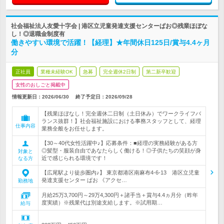
社会福祉法人友愛十字会 | 港区立児童発達支援センターぱお◎残業ほぼな
し！◎退職金制度有
働きやすい環境で活躍！【経理】★年間休日125日/賞与4.4ヶ月
分
正社員
業種未経験OK
急募
完全週休2日制
第二新卒歓迎
女性のおしごと掲載中
情報更新日：2026/06/30
終了予定日：
2026/09/28
【残業ほぼなし！完全週休二日制（土日休み）でワークライフバ
ランス抜群！】社会福祉施設における事務スタッフとして、経理
仕事内容
業務全般をお任せします。
【30～40代女性活躍中♪】応募条件：■経理の実務経験がある方
◎髪型・服装自由であなたらしく働ける！◎子供たちの笑顔が身
対象と
近で感じられる環境です！
なる方
【広尾駅より徒歩圏内♪】 東京都港区南麻布4-6-13 港区立児童
発達支援センター ぱお 《アクセ…
勤務地
月給25万3,700円～29万4,300円＋諸手当＋賞与4.4ヵ月分（昨年
度実績）※残業代は別途支給します。※試用期…
給与