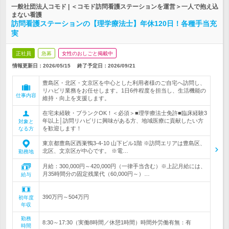
一般社団法人コモド | ＜コモド訪問看護ステーションを運営＞一人で抱え込
まない看護
訪問看護ステーションの【理学療法士】年休120日！各種手当充
実
正社員
急募
女性のおしごと掲載中
情報更新日：2026/05/15
終了予定日：
2026/09/21
豊島区・北区・文京区を中心とした利用者様のご自宅へ訪問し、
リハビリ業務をお任せします。1日6件程度を担当し、生活機能の
仕事内容
維持・向上を支援します。
在宅未経験・ブランクOK！＜必須＞■理学療法士免許■臨床経験3
年以上│訪問リハビリに興味がある方、地域医療に貢献したい方
対象と
を歓迎します！
なる方
東京都豊島区西巣鴨3-4-10 山下ビル1階 ※訪問エリアは豊島区、
北区、文京区が中心です。 ※電…
勤務地
月給：300,000円～420,000円（一律手当含む）※上記月給には、
月35時間分の固定残業代（60,000円～）…
給与
390万円～504万円
初年度
年収
勤務
8:30～17:30（実働8時間／休憩1時間）時間外労働有無：有
時間