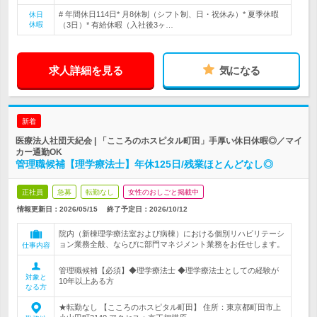
# 年間休日114日* 月8休制（シフト制、日・祝休み）* 夏季休暇
休日
休暇
（3日）* 有給休暇（入社後3ヶ…
求人詳細を見る
気になる
新着
医療法人社団天紀会 | 「こころのホスピタル町田」手厚い休日休暇◎／マイ
カー通勤OK
管理職候補【理学療法士】年休125日/残業ほとんどなし◎
正社員
急募
転勤なし
女性のおしごと掲載中
情報更新日：2026/05/15
終了予定日：
2026/10/12
院内（新棟理学療法室および病棟）における個別リハビリテーシ
ョン業務全般、ならびに部門マネジメント業務をお任せします。
仕事内容
管理職候補【必須】◆理学療法士 ◆理学療法士としての経験が
対象と
10年以上ある方
なる方
★転勤なし 【こころのホスピタル町田】 住所：東京都町田市上