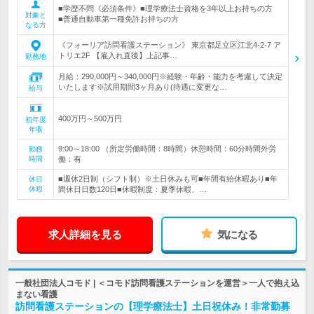
■学歴不問《必須条件》■理学療法士資格を3年以上お持ちの方
対象と
■普通自動車第一種免許お持ちの方
なる方
《フォーリア訪問看護ステーション》 東京都足立区江北4-2-7 ア
トリエ2F 【雇入れ直後】上記事…
勤務地
月給：290,000円～340,000円※経験・年齢・能力を考慮して決定
いたします※試用期間3ヶ月あり(待遇に変更な…
給与
400万円～500万円
初年度
年収
9:00～18:00 （所定労働時間：8時間）休憩時間：60分時間外労
勤務
時間
働：有
■週休2日制（シフト制）※土日休みも可■年間有給休暇あり■年
休日
休暇
間休日日数120日■休暇制度：夏季休暇、…
求人詳細を見る
気になる
一般社団法人コモド | ＜コモド訪問看護ステーションを運営＞一人で抱え込
まない看護
訪問看護ステーションの【理学療法士】土日祝休み！非常勤募