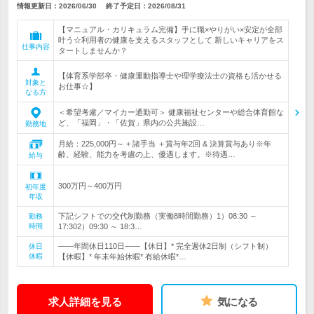
情報更新日：2026/06/30
終了予定日：
2026/08/31
【マニュアル・カリキュラム完備】手に職×やりがい×安定が全部
叶う☆利用者の健康を支えるスタッフとして 新しいキャリアをス
仕事内容
タートしませんか？
【体育系学部卒・健康運動指導士や理学療法士の資格も活かせる
対象と
お仕事☆】
なる方
＜希望考慮／マイカー通勤可＞ 健康福祉センターや総合体育館な
ど、「福岡」・「佐賀」県内の公共施設…
勤務地
月給：225,000円～ + 諸手当 ＋賞与年2回 & 決算賞与あり※年
齢、経験、能力を考慮の上、優遇します。※待遇…
給与
300万円～400万円
初年度
年収
下記シフトでの交代制勤務（実働8時間勤務）1）08:30 ～
勤務
時間
17:302）09:30 ～ 18:3…
――年間休日110日――【休日】* 完全週休2日制（シフト制）
休日
休暇
【休暇】* 年末年始休暇* 有給休暇*…
求人詳細を見る
気になる