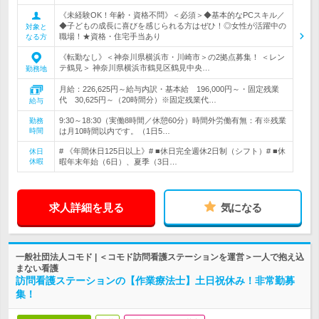
《未経験OK！年齢・資格不問》＜必須＞◆基本的なPCスキル／
◆子どもの成長に喜びを感じられる方はぜひ！◎女性が活躍中の
対象と
職場！★資格・住宅手当あり
なる方
《転勤なし》＜神奈川県横浜市・川崎市＞の2拠点募集！ ＜レン
テ鶴見＞ 神奈川県横浜市鶴見区鶴見中央…
勤務地
月給：226,625円～給与内訳・基本給 196,000円～・固定残業
代 30,625円～（20時間分）※固定残業代…
給与
9:30～18:30（実働8時間／休憩60分）時間外労働有無：有※残業
勤務
時間
は月10時間以内です。（1日5…
# 《年間休日125日以上》# ■休日完全週休2日制（シフト）# ■休
休日
休暇
暇年末年始（6日）、夏季（3日…
求人詳細を見る
気になる
一般社団法人コモド | ＜コモド訪問看護ステーションを運営＞一人で抱え込
まない看護
訪問看護ステーションの【作業療法士】土日祝休み！非常勤募
集！