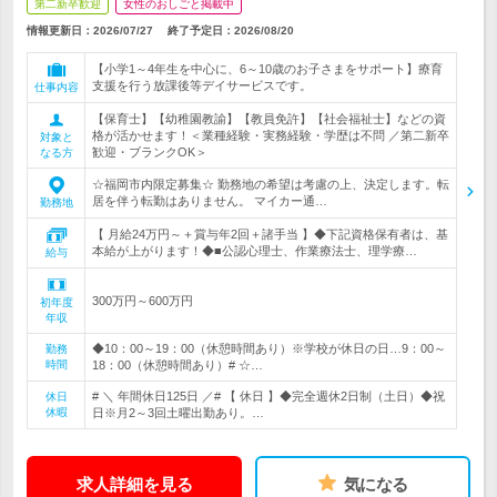
第二新卒歓迎
女性のおしごと掲載中
情報更新日：2026/07/27
終了予定日：
2026/08/20
【小学1～4年生を中心に、6～10歳のお子さまをサポート】療育
支援を行う放課後等デイサービスです。
仕事内容
【保育士】【幼稚園教諭】【教員免許】【社会福祉士】などの資
格が活かせます！＜業種経験・実務経験・学歴は不問 ／第二新卒
対象と
歓迎・ブランクOK＞
なる方
☆福岡市内限定募集☆ 勤務地の希望は考慮の上、決定します。転
居を伴う転勤はありません。 マイカー通…
勤務地
【 月給24万円～＋賞与年2回＋諸手当 】◆下記資格保有者は、基
本給が上がります！◆■公認心理士、作業療法士、理学療…
給与
300万円～600万円
初年度
年収
◆10：00～19：00（休憩時間あり）※学校が休日の日…9：00～
勤務
時間
18：00（休憩時間あり）# ☆…
# ＼ 年間休日125日 ／# 【 休日 】◆完全週休2日制（土日）◆祝
休日
休暇
日※月2～3回土曜出勤あり。…
求人詳細を見る
気になる