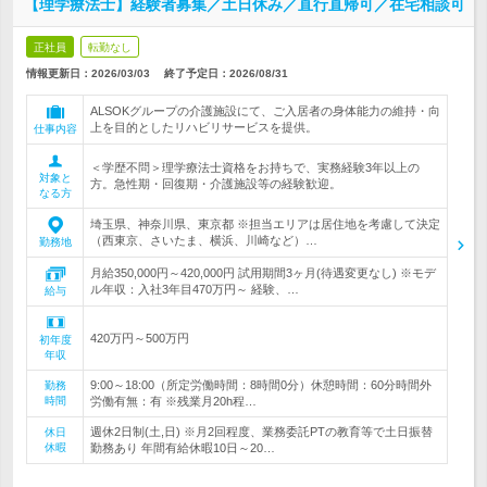
【理学療法士】経験者募集／土日休み／直行直帰可／在宅相談可
正社員
転勤なし
情報更新日：2026/03/03
終了予定日：
2026/08/31
ALSOKグループの介護施設にて、ご入居者の身体能力の維持・向
上を目的としたリハビリサービスを提供。
仕事内容
＜学歴不問＞理学療法士資格をお持ちで、実務経験3年以上の
対象と
方。急性期・回復期・介護施設等の経験歓迎。
なる方
埼玉県、神奈川県、東京都 ※担当エリアは居住地を考慮して決定
（西東京、さいたま、横浜、川崎など）…
勤務地
月給350,000円～420,000円 試用期間3ヶ月(待遇変更なし) ※モデ
ル年収：入社3年目470万円～ 経験、…
給与
420万円～500万円
初年度
年収
9:00～18:00（所定労働時間：8時間0分）休憩時間：60分時間外
勤務
時間
労働有無：有 ※残業月20h程…
週休2日制(土,日) ※月2回程度、業務委託PTの教育等で土日振替
休日
休暇
勤務あり 年間有給休暇10日～20…