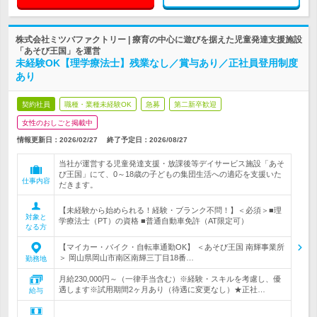
株式会社ミツバファクトリー | 療育の中心に遊びを据えた児童発達支援施設
「あそび王国」を運営
未経験OK【理学療法士】残業なし／賞与あり／正社員登用制度
あり
契約社員
職種・業種未経験OK
急募
第二新卒歓迎
女性のおしごと掲載中
情報更新日：2026/02/27
終了予定日：
2026/08/27
当社が運営する児童発達支援・放課後等デイサービス施設「あそ
び王国」にて、0～18歳の子どもの集団生活への適応を支援いた
仕事内容
だきます。
【未経験から始められる！経験・ブランク不問！】＜必須＞■理
対象と
学療法士（PT）の資格 ■普通自動車免許（AT限定可）
なる方
【マイカー・バイク・自転車通勤OK】 ＜あそび王国 南輝事業所
＞ 岡山県岡山市南区南輝三丁目18番…
勤務地
月給230,000円～（一律手当含む）※経験・スキルを考慮し、優
遇します※試用期間2ヶ月あり（待遇に変更なし）★正社…
給与