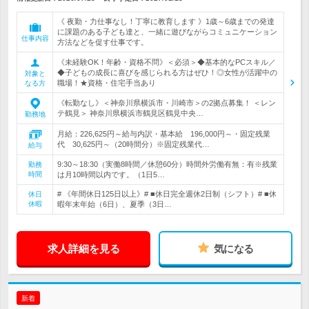
《 夜勤・力仕事なし！丁寧に教育します 》1歳～6歳までの発達
に課題のある子ども達と、一緒に遊びながらコミュニケーション
仕事内容
方法などを促す仕事です。
《未経験OK！年齢・資格不問》＜必須＞◆基本的なPCスキル／
◆子どもの成長に喜びを感じられる方はぜひ！◎女性が活躍中の
対象と
職場！★資格・住宅手当あり
なる方
《転勤なし》＜神奈川県横浜市・川崎市＞の2拠点募集！ ＜レン
テ鶴見＞ 神奈川県横浜市鶴見区鶴見中央…
勤務地
月給：226,625円～給与内訳・基本給 196,000円～・固定残業
代 30,625円～（20時間分）※固定残業代…
給与
9:30～18:30（実働8時間／休憩60分）時間外労働有無：有※残業
勤務
時間
は月10時間以内です。（1日5…
# 《年間休日125日以上》# ■休日完全週休2日制（シフト）# ■休
休日
休暇
暇年末年始（6日）、夏季（3日…
求人詳細を見る
気になる
新着