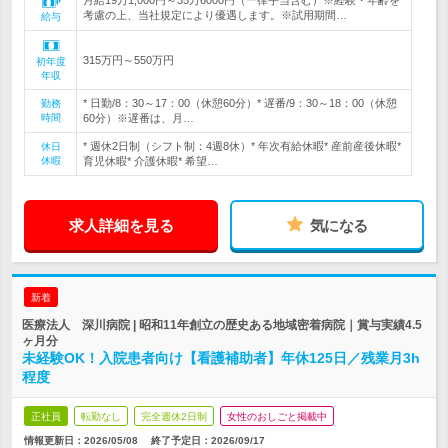
月給19万1,000円～35万6000円（一律手当含む）※経験・年齢を
考慮の上、当社規定により優遇します。※試用期間…
給与
315万円～550万円
初年度
年収
* 日勤/8：30～17：00（休憩60分）* 遅番/9：30～18：00（休憩
勤務
時間
60分）※遅番は、月…
* 週休2日制（シフト制：4週8休）* 年次有給休暇* 産前産後休暇*
休日
休暇
育児休暇* 介護休暇* 希望…
求人詳細を見る
気になる
新着
医療法人 深川病院 | 昭和11年創立の歴史ある地域密着病院｜賞与実績4.5
ヶ月分
未経験OK！入院患者向け【看護補助者】年休125日／残業月3h
程度
正社員
転勤なし
完全週休2日制
女性のおしごと掲載中
情報更新日：2026/05/08
終了予定日：
2026/09/17