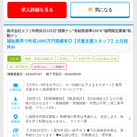
求人詳細を見る
気になる
株式会社エフ | 年間休日125日*残業ナシ*有給取得率100％*福岡限定募集*転
勤ナシ
福祉業界で年収1000万円実績有◎【児童支援スタッフ】土日祝
休み
正社員
職種・業種未経験OK
転勤なし
学歴不問
完全週休2日制
第二新卒歓迎
女性のおしごと掲載中
情報更新日：2026/07/27
終了予定日：
2026/08/20
【小学1～4年生を中心に、6～10歳のお子さまをサポート】療育
支援を行う放課後等デイサービスです。
仕事内容
【保育士】【幼稚園教諭】【教員免許】【社会福祉士】などの資
格が活かせます！＜業種経験・実務経験・学歴は不問 ／第二新卒
対象と
歓迎・ブランクOK＞
なる方
☆福岡市内限定募集☆ 勤務地の希望は考慮の上、決定します。転
居を伴う転勤はありません。 マイカー通…
勤務地
【 月給24万円～＋賞与年2回＋諸手当 】◆下記資格保有者は、基
本給が上がります！◆■公認心理士、作業療法士、理学療…
給与