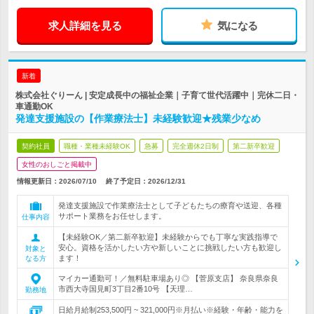
求人詳細を見る
気になる
新着
株式会社ぐりーん | 安定成長中の福祉企業｜子育て世代活躍中｜完休二日・
車通勤OK
発達支援施設の【作業療法士】未経験歓迎★残業少なめ
契約社員
職種・業種未経験OK
急募
完全週休2日制
第二新卒歓迎
女性のおしごと掲載中
情報更新日：2026/07/10
終了予定日：
2026/12/31
発達支援施設で作業療法士として子どもたちの療育や送迎、各種
サポート業務をお任せします。
仕事内容
【未経験OK／第二新卒歓迎】未経験からでも丁寧な実践指導で
安心。資格を活かしたい方や新しいことに挑戦したい方も歓迎し
対象と
ます！
なる方
マイカー通勤可！／無料駐車場あり◎ 【菅原支店】 奈良県奈良
市西大寺国見町3丁目2番10号 【天理…
勤務地
日給月給制253,500円 ~ 321,000円※月払い※経験・年齢・能力を