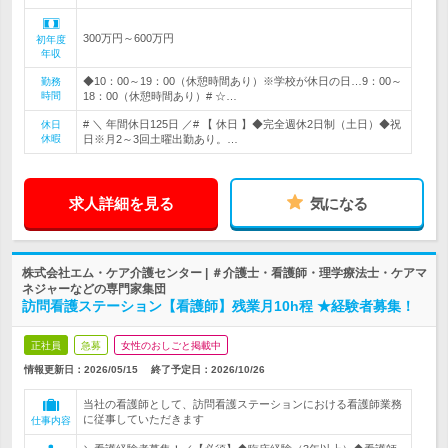
300万円～600万円
初年度
年収
◆10：00～19：00（休憩時間あり）※学校が休日の日…9：00～
勤務
時間
18：00（休憩時間あり）# ☆…
# ＼ 年間休日125日 ／# 【 休日 】◆完全週休2日制（土日）◆祝
休日
休暇
日※月2～3回土曜出勤あり。…
求人詳細を見る
気になる
株式会社エム・ケア介護センター | ＃介護士・看護師・理学療法士・ケアマ
ネジャーなどの専門家集団
訪問看護ステーション【看護師】残業月10h程 ★経験者募集！
正社員
急募
女性のおしごと掲載中
情報更新日：2026/05/15
終了予定日：
2026/10/26
当社の看護師として、訪問看護ステーションにおける看護師業務
に従事していただきます
仕事内容