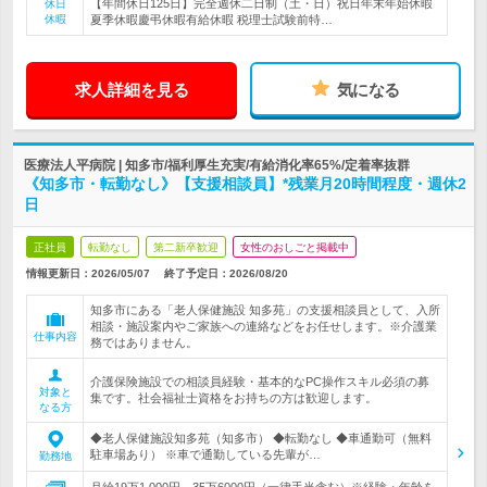
【年間休日125日】完全週休二日制（土・日）祝日年末年始休暇
休日
休暇
夏季休暇慶弔休暇有給休暇 税理士試験前特…
求人詳細を見る
気になる
医療法人平病院 | 知多市/福利厚生充実/有給消化率65%/定着率抜群
《知多市・転勤なし》【支援相談員】*残業月20時間程度・週休2
日
正社員
転勤なし
第二新卒歓迎
女性のおしごと掲載中
情報更新日：2026/05/07
終了予定日：
2026/08/20
知多市にある「老人保健施設 知多苑」の支援相談員として、入所
相談・施設案内やご家族への連絡などをお任せします。※介護業
仕事内容
務ではありません。
介護保険施設での相談員経験・基本的なPC操作スキル必須の募
対象と
集です。社会福祉士資格をお持ちの方は歓迎します。
なる方
◆老人保健施設知多苑（知多市） ◆転勤なし ◆車通勤可（無料
駐車場あり） ※車で通勤している先輩が…
勤務地