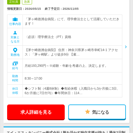
正社員
急募
情報更新日：2026/05/15
終了予定日：
2026/11/05
「茅ヶ崎徳洲会病院」にて、理学療法士として活躍していただき
ます！
仕事内容
〈必須〉理学療法士（PT）資格
対象と
なる方
【茅ケ崎徳洲会病院】 住所：神奈川県茅ヶ崎市幸町14-1 アクセ
ス：「茅ヶ崎駅」より徒歩9分 【雇…
勤務地
月給193,290円～※経験・年齢を考慮の上、決定します。
給与
勤務
8:30～17:00
時間
◆シフト制（4週8休制）◆有給休暇（入職日から3か月後に3日、
休日
休暇
6か月後に7日付与）◆年間休日：114…
求人詳細を見る
気になる
エイ・エス・カンパニー株式会社 | 脳を活かす独自支援が強み｜週休2日制