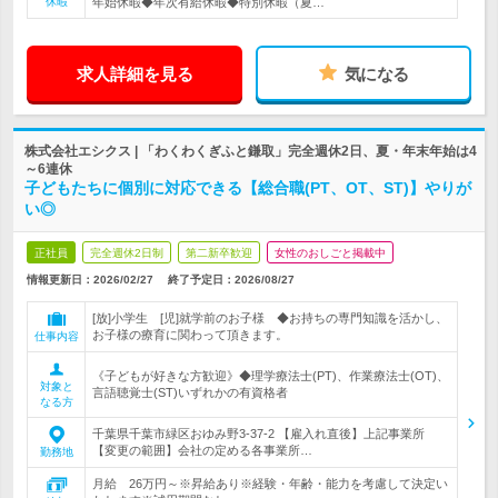
休暇
年始休暇◆年次有給休暇◆特別休暇（夏…
求人詳細を見る
気になる
株式会社エシクス | 「わくわくぎふと鎌取」完全週休2日、夏・年末年始は4
～6連休
子どもたちに個別に対応できる【総合職(PT、OT、ST)】やりが
い◎
正社員
完全週休2日制
第二新卒歓迎
女性のおしごと掲載中
情報更新日：2026/02/27
終了予定日：
2026/08/27
[放]小学生 [児]就学前のお子様 ◆お持ちの専門知識を活かし、
お子様の療育に関わって頂きます。
仕事内容
《子どもが好きな方歓迎》◆理学療法士(PT)、作業療法士(OT)、
対象と
言語聴覚士(ST)いずれかの有資格者
なる方
千葉県千葉市緑区おゆみ野3-37-2 【雇入れ直後】上記事業所
【変更の範囲】会社の定める各事業所…
勤務地
月給 26万円～※昇給あり※経験・年齢・能力を考慮して決定い