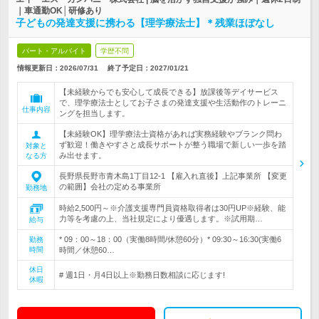
｜車通勤OK│研修あり
子どもの発達支援に携わる【理学療法士】＊残業ほぼなし
パート・アルバイト
学歴不問
情報更新日：2026/07/31
終了予定日：
2027/01/21
【未経験からでも安心して成長できる】放課後等デイサービス
で、理学療法士としてお子さまの発達支援や生活動作のトレーニ
仕事内容
ングを担当します。
【未経験OK】理学療法士資格があれば実務経験やブランク問わ
ず歓迎！働きやすさと成長サポートが整う職場で新しい一歩を踏
対象と
み出せます。
なる方
長野県長野市青木島1丁目12‐1 【雇入れ直後】上記事業所 【変更
の範囲】会社の定める事業所
勤務地
時給2,500円～※介護支援専門員資格取得者は30円UP※経験、能
力等を考慮の上、当社規定により優遇します。※試用期…
給与
* 09：00～18：00（実働8時間/休憩60分）* 09:30～16:30(実働6
勤務
時間
時間／休憩60…
休日
# 週1日・月4日以上※勤務日数相談に応じます!
休暇