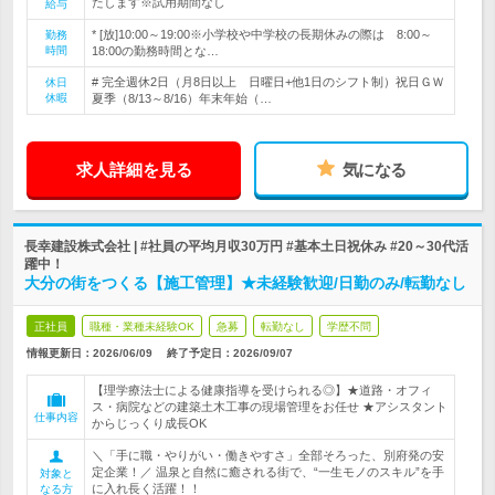
たします※試用期間なし
給与
* [放]10:00～19:00※小学校や中学校の長期休みの際は 8:00～
勤務
時間
18:00の勤務時間とな…
# 完全週休2日（月8日以上 日曜日+他1日のシフト制）祝日ＧＷ
休日
休暇
夏季（8/13～8/16）年末年始（…
求人詳細を見る
気になる
長幸建設株式会社 | #社員の平均月収30万円 #基本土日祝休み #20～30代活
躍中！
大分の街をつくる【施工管理】★未経験歓迎/日勤のみ/転勤なし
正社員
職種・業種未経験OK
急募
転勤なし
学歴不問
情報更新日：2026/06/09
終了予定日：
2026/09/07
【理学療法士による健康指導を受けられる◎】★道路・オフィ
ス・病院などの建築土木工事の現場管理をお任せ ★アシスタント
仕事内容
からじっくり成長OK
＼「手に職・やりがい・働きやすさ」全部そろった、別府発の安
定企業！／ 温泉と自然に癒される街で、“一生モノのスキル”を手
対象と
に入れ長く活躍！！
なる方