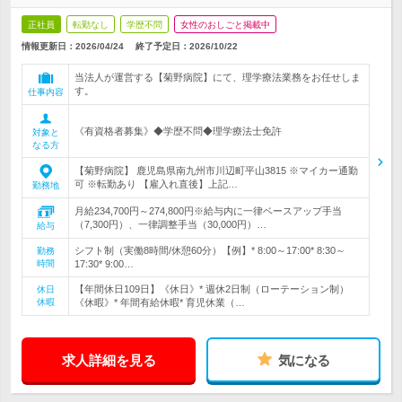
正社員
転勤なし
学歴不問
女性のおしごと掲載中
情報更新日：2026/04/24
終了予定日：
2026/10/22
当法人が運営する【菊野病院】にて、理学療法業務をお任せしま
す。
仕事内容
《有資格者募集》◆学歴不問◆理学療法士免許
対象と
なる方
【菊野病院】 鹿児島県南九州市川辺町平山3815 ※マイカー通勤
可 ※転勤あり 【雇入れ直後】上記…
勤務地
月給234,700円～274,800円※給与内に一律ベースアップ手当
（7,300円）、一律調整手当（30,000円）…
給与
シフト制（実働8時間/休憩60分）【例】* 8:00～17:00* 8:30～
勤務
時間
17:30* 9:00…
【年間休日109日】《休日》* 週休2日制（ローテーション制）
休日
休暇
《休暇》* 年間有給休暇* 育児休業（…
求人詳細を見る
気になる