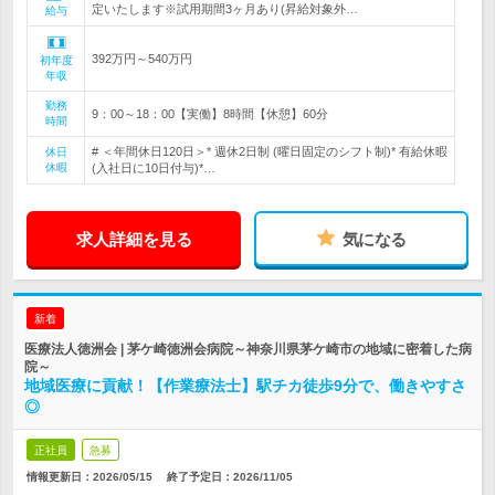
定いたします※試用期間3ヶ月あり(昇給対象外…
給与
392万円～540万円
初年度
年収
勤務
9：00～18：00【実働】8時間【休憩】60分
時間
# ＜年間休日120日＞* 週休2日制 (曜日固定のシフト制)* 有給休暇
休日
休暇
(入社日に10日付与)*…
求人詳細を見る
気になる
新着
医療法人徳洲会 | 茅ケ崎徳洲会病院～神奈川県茅ケ崎市の地域に密着した病
院～
地域医療に貢献！【作業療法士】駅チカ徒歩9分で、働きやすさ
◎
正社員
急募
情報更新日：2026/05/15
終了予定日：
2026/11/05