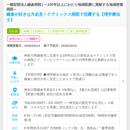
一般財団法人鎌倉病院 | ～100年以上にわたり地域医療に貢献する地域密着
病院～
鎌倉が好きな方必見！ケアミックス病院で活躍する【理学療法
士】
正社員
急募
転勤なし
学歴不問
第二新卒歓迎
女性のおしごと掲載中
情報更新日：2026/04/14
終了予定日：
2026/10/12
神奈川県鎌倉市に位置する100年以上の歴史あるケアミックス型
の病院にて、リハビリテーション科での理学療法士業務をお任せ
仕事内容
します。
【学歴不問】◆理学療法士免許 ☆育児にも理解のある職場です☆
対象と
鎌倉に根付き長く安定したキャリア形成◎
なる方
神奈川県鎌倉市長谷3-1-8 ※転勤なし 【雇入れ直後】上記事業所
【変更の範囲】会社の定める各事…
勤務地
月給245,000円～341,000円（一律支給の固定手当を含む）※経
験・スキルなども考慮し当社規定により決定します…
給与
8:30～17:00（所定労働時間7時間30分/休憩1時間） 時間外労働有
勤務
時間
無:有
# 年間休日114日* 月8休制（シフト制、日・祝休み）* 夏季休暇
休日