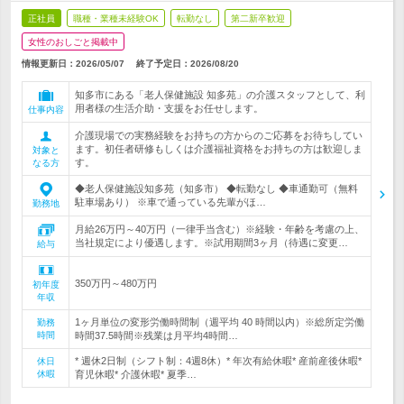
正社員
職種・業種未経験OK
転勤なし
第二新卒歓迎
女性のおしごと掲載中
情報更新日：2026/05/07
終了予定日：
2026/08/20
知多市にある「老人保健施設 知多苑」の介護スタッフとして、利
用者様の生活介助・支援をお任せします。
仕事内容
介護現場での実務経験をお持ちの方からのご応募をお待ちしてい
ます。初任者研修もしくは介護福祉資格をお持ちの方は歓迎しま
対象と
す。
なる方
◆老人保健施設知多苑（知多市） ◆転勤なし ◆車通勤可（無料
駐車場あり） ※車で通っている先輩がほ…
勤務地
月給26万円～40万円（一律手当含む）※経験・年齢を考慮の上、
当社規定により優遇します。※試用期間3ヶ月（待遇に変更…
給与
350万円～480万円
初年度
年収
1ヶ月単位の変形労働時間制（週平均 40 時間以内）※総所定労働
勤務
時間
時間37.5時間※残業は月平均4時間…
* 週休2日制（シフト制：4週8休）* 年次有給休暇* 産前産後休暇*
休日
休暇
育児休暇* 介護休暇* 夏季…