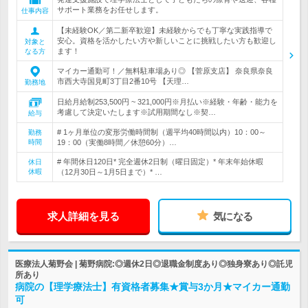
サポート業務をお任せします。
仕事内容
【未経験OK／第二新卒歓迎】未経験からでも丁寧な実践指導で
安心。資格を活かしたい方や新しいことに挑戦したい方も歓迎し
対象と
ます！
なる方
マイカー通勤可！／無料駐車場あり◎ 【菅原支店】 奈良県奈良
市西大寺国見町3丁目2番10号 【天理…
勤務地
日給月給制253,500円 ~ 321,000円※月払い※経験・年齢・能力を
考慮して決定いたします※試用期間なし※契…
給与
# 1ヶ月単位の変形労働時間制（週平均40時間以内）10：00～
勤務
時間
19：00（実働8時間／休憩60分）…
# 年間休日120日* 完全週休2日制（曜日固定）* 年末年始休暇
休日
休暇
（12月30日～1月5日まで）* …
求人詳細を見る
気になる
医療法人菊野会 | 菊野病院:◎週休2日◎退職金制度あり◎独身寮あり◎託児
所あり
病院の【理学療法士】有資格者募集★賞与3か月★マイカー通勤
可