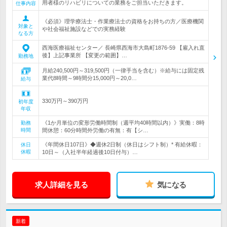
用者様のリハビリについての業務をご担当いただきます。
仕事内容
《必須》理学療法士・作業療法士の資格をお持ちの方／医療機関
対象と
や社会福祉施設などでの実務経験
なる方
西海医療福祉センター／ 長崎県西海市大島町1876-59 【雇入れ直
後】上記事業所 【変更の範囲】…
勤務地
月給240,500円～319,500円（一律手当を含む）※給与には固定残
業代8時間～9時間分15,000円～20,0…
給与
330万円～390万円
初年度
年収
《1か月単位の変形労働時間制（週平均40時間以内）》実働：8時
勤務
時間
間休憩：60分時間外労働の有無：有【シ…
《年間休日107日》◆週休2日制（休日はシフト制）* 有給休暇：
休日
休暇
10日～（入社半年経過後10日付与）…
求人詳細を見る
気になる
新着