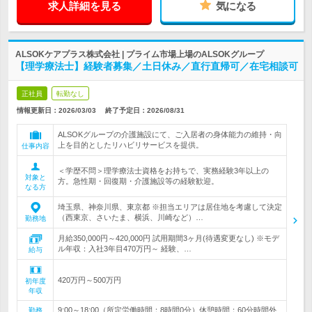
求人詳細を見る
気になる
ALSOKケアプラス株式会社 | プライム市場上場のALSOKグループ
【理学療法士】経験者募集／土日休み／直行直帰可／在宅相談可
正社員
転勤なし
情報更新日：2026/03/03
終了予定日：
2026/08/31
ALSOKグループの介護施設にて、ご入居者の身体能力の維持・向
上を目的としたリハビリサービスを提供。
仕事内容
＜学歴不問＞理学療法士資格をお持ちで、実務経験3年以上の
対象と
方。急性期・回復期・介護施設等の経験歓迎。
なる方
埼玉県、神奈川県、東京都 ※担当エリアは居住地を考慮して決定
（西東京、さいたま、横浜、川崎など）…
勤務地
月給350,000円～420,000円 試用期間3ヶ月(待遇変更なし) ※モデ
ル年収：入社3年目470万円～ 経験、…
給与
420万円～500万円
初年度
年収
9:00～18:00（所定労働時間：8時間0分）休憩時間：60分時間外
勤務