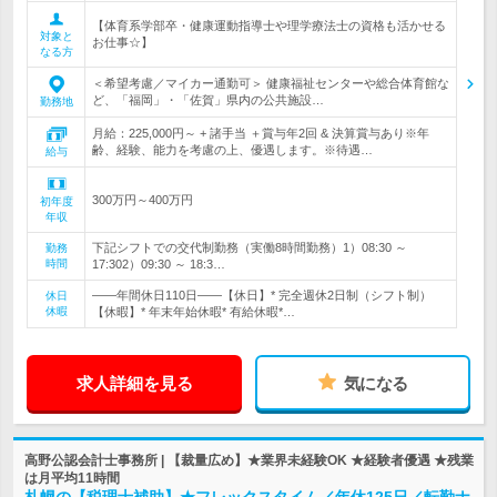
【体育系学部卒・健康運動指導士や理学療法士の資格も活かせる
対象と
お仕事☆】
なる方
＜希望考慮／マイカー通勤可＞ 健康福祉センターや総合体育館な
ど、「福岡」・「佐賀」県内の公共施設…
勤務地
月給：225,000円～ + 諸手当 ＋賞与年2回 & 決算賞与あり※年
齢、経験、能力を考慮の上、優遇します。※待遇…
給与
300万円～400万円
初年度
年収
下記シフトでの交代制勤務（実働8時間勤務）1）08:30 ～
勤務
時間
17:302）09:30 ～ 18:3…
――年間休日110日――【休日】* 完全週休2日制（シフト制）
休日
休暇
【休暇】* 年末年始休暇* 有給休暇*…
求人詳細を見る
気になる
高野公認会計士事務所 | 【裁量広め】★業界未経験OK ★経験者優遇 ★残業
は月平均11時間