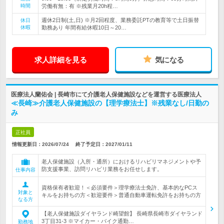
時間
労働有無：有 ※残業月20h程…
週休2日制(土,日) ※月2回程度、業務委託PTの教育等で土日振替
休日
休暇
勤務あり 年間有給休暇10日～20…
求人詳細を見る
気になる
医療法人蘭佑会 | 長崎市にて介護老人保健施設などを運営する医療法人
≪長崎≫介護老人保健施設の【理学療法士】※残業なし/日勤の
み
正社員
情報更新日：2026/07/24
終了予定日：
2027/01/11
老人保健施設（入所・通所）におけるリハビリマネジメントや予
防支援事業、訪問リハビリ業務をお任せします。
仕事内容
資格保有者歓迎！＜必須要件＞理学療法士免許、基本的なPCス
対象と
キルをお持ちの方＜歓迎要件＞普通自動車運転免許をお持ちの方
なる方
【老人保健施設ダイヤランド崎望館】 長崎県長崎市ダイヤランド
3丁目31-3 ※マイカー・バイク通勤…
勤務地