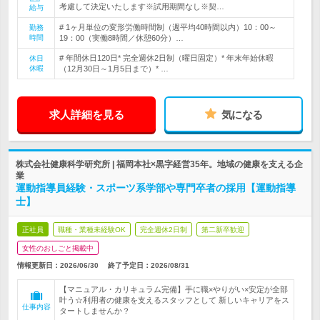
考慮して決定いたします※試用期間なし※契…
給与
# 1ヶ月単位の変形労働時間制（週平均40時間以内）10：00～
勤務
時間
19：00（実働8時間／休憩60分）…
# 年間休日120日* 完全週休2日制（曜日固定）* 年末年始休暇
休日
休暇
（12月30日～1月5日まで）* …
求人詳細を見る
気になる
株式会社健康科学研究所 | 福岡本社×黒字経営35年。地域の健康を支える企
業
運動指導員経験・スポーツ系学部や専門卒者の採用【運動指導
士】
正社員
職種・業種未経験OK
完全週休2日制
第二新卒歓迎
女性のおしごと掲載中
情報更新日：2026/06/30
終了予定日：
2026/08/31
【マニュアル・カリキュラム完備】手に職×やりがい×安定が全部
叶う☆利用者の健康を支えるスタッフとして 新しいキャリアをス
仕事内容
タートしませんか？