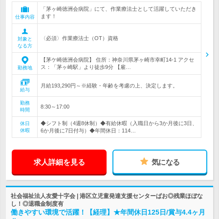
「茅ヶ崎徳洲会病院」にて、作業療法士として活躍していただき
ます！
仕事内容
〈必須〉作業療法士（OT）資格
対象と
なる方
【茅ケ崎徳洲会病院】 住所：神奈川県茅ヶ崎市幸町14-1 アクセ
ス：「茅ヶ崎駅」より徒歩9分 【雇…
勤務地
月給193,290円～※経験・年齢を考慮の上、決定します。
給与
勤務
8:30～17:00
時間
◆シフト制（4週8休制）◆有給休暇（入職日から3か月後に3日、
休日
休暇
6か月後に7日付与）◆年間休日：114…
求人詳細を見る
気になる
社会福祉法人友愛十字会 | 港区立児童発達支援センターぱお◎残業ほぼな
し！◎退職金制度有
働きやすい環境で活躍！【経理】★年間休日125日/賞与4.4ヶ月