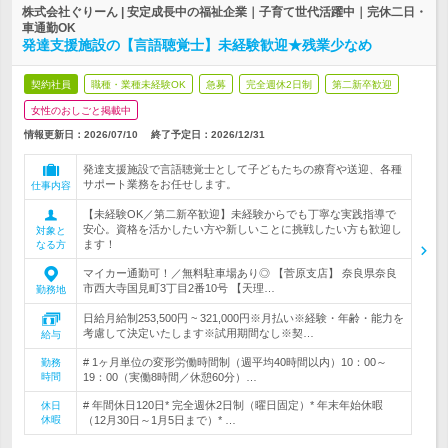
株式会社ぐりーん | 安定成長中の福祉企業｜子育て世代活躍中｜完休二日・
車通勤OK
発達支援施設の【言語聴覚士】未経験歓迎★残業少なめ
契約社員
職種・業種未経験OK
急募
完全週休2日制
第二新卒歓迎
女性のおしごと掲載中
情報更新日：2026/07/10
終了予定日：
2026/12/31
発達支援施設で言語聴覚士として子どもたちの療育や送迎、各種
サポート業務をお任せします。
仕事内容
【未経験OK／第二新卒歓迎】未経験からでも丁寧な実践指導で
安心。資格を活かしたい方や新しいことに挑戦したい方も歓迎し
対象と
ます！
なる方
マイカー通勤可！／無料駐車場あり◎ 【菅原支店】 奈良県奈良
市西大寺国見町3丁目2番10号 【天理…
勤務地
日給月給制253,500円 ~ 321,000円※月払い※経験・年齢・能力を
考慮して決定いたします※試用期間なし※契…
給与
# 1ヶ月単位の変形労働時間制（週平均40時間以内）10：00～
勤務
時間
19：00（実働8時間／休憩60分）…
# 年間休日120日* 完全週休2日制（曜日固定）* 年末年始休暇
休日
休暇
（12月30日～1月5日まで）* …