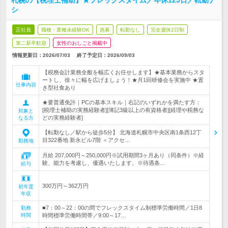
札幌の【税理士補助】★フレックスタイム／年休125日／転勤ナ
シ
正社員
職種・業種未経験OK
急募
転勤なし
完全週休2日制
第二新卒歓迎
女性のおしごと掲載中
情報更新日：2026/07/03
終了予定日：
2026/09/03
【税務会計業務全般を幅広くお任せします】★基本業務からスタ
ートし、徐々に幅を広げましょう！★月1回研修会を実施中 ★置
仕事内容
き型社食あり
★要普通免許｜PCの基本スキル｜右記のいずれかを満たす方：
[税理士補助の実務経験者][簿記3級以上の有資格者][経理や税務な
対象と
どの実務経験者]
なる方
【転勤なし／駅から徒歩5分】 北海道札幌市中央区南1条西12丁
目322番地 新永ビル7階 ＜アクセ…
勤務地
月給 207,000円～250,000円※試用期間3ヶ月あり（同条件）※経
験、能力を考慮し、優遇いたします。※待遇条…
給与
300万円～362万円
初年度
年収
■7：00～22：00の間でフレックスタイム制標準労働時間／1日8
勤務
時間
時間標準労働時間帯／9:00～17…