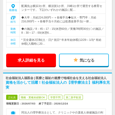
配属先は横浜3か所、横須賀1か所、川崎1か所で運営する療育セ
ンターです。 下記のいずれかの施設に配…
勤務地
◆大卒：月給224,000円～＋各種手当◆短大・専門卒：月給
216,000円～＋各種手当※月給には処遇改善手当(一律…
給与
◆の施設／8：45～17：15(休憩60分／実働7時間30分)◇の施設／
勤務
時間
8：30～17：00(休憩6…
* 完全週休2日制(土・日)* 祝日* 年末年始休暇(12/29～1/3)* 有給
休日
休暇
休暇(入職時に20…
求人詳細を見る
気になる
社会福祉法人福医会 | 医療と福祉の連携で地域社会を支える社会福祉法人
資格を活かして活躍！社会福祉法人の【理学療法士】福利厚生充
実
正社員
職種・業種未経験OK
学歴不問
第二新卒歓迎
情報更新日：2026/07/03
終了予定日：
2026/12/24
同法人の理学療法士として、クリニックや介護老人保健施設の利