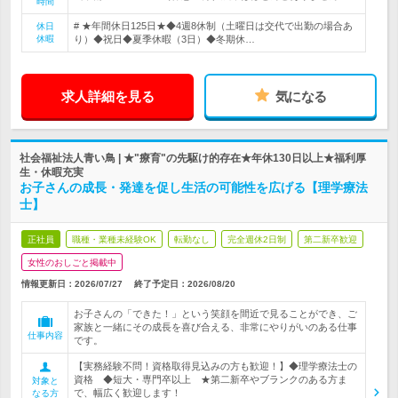
時間
# ★年間休日125日★◆4週8休制（土曜日は交代で出勤の場合あ
休日
休暇
り）◆祝日◆夏季休暇（3日）◆冬期休…
求人詳細を見る
気になる
社会福祉法人青い鳥 | ★"療育"の先駆け的存在★年休130日以上★福利厚
生・休暇充実
お子さんの成長・発達を促し生活の可能性を広げる【理学療法
士】
正社員
職種・業種未経験OK
転勤なし
完全週休2日制
第二新卒歓迎
女性のおしごと掲載中
情報更新日：2026/07/27
終了予定日：
2026/08/20
お子さんの「できた！」という笑顔を間近で見ることができ、ご
家族と一緒にその成長を喜び合える、非常にやりがいのある仕事
仕事内容
です。
【実務経験不問！資格取得見込みの方も歓迎！】◆理学療法士の
資格 ◆短大・専門卒以上 ★第二新卒やブランクのある方ま
対象と
で、幅広く歓迎します！
なる方