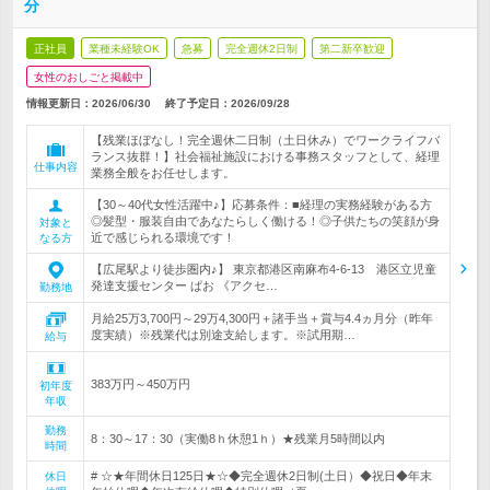
分
正社員
業種未経験OK
急募
完全週休2日制
第二新卒歓迎
女性のおしごと掲載中
情報更新日：2026/06/30
終了予定日：
2026/09/28
【残業ほぼなし！完全週休二日制（土日休み）でワークライフバ
ランス抜群！】社会福祉施設における事務スタッフとして、経理
仕事内容
業務全般をお任せします。
【30～40代女性活躍中♪】応募条件：■経理の実務経験がある方
◎髪型・服装自由であなたらしく働ける！◎子供たちの笑顔が身
対象と
近で感じられる環境です！
なる方
【広尾駅より徒歩圏内♪】 東京都港区南麻布4-6-13 港区立児童
発達支援センター ぱお 《アクセ…
勤務地
月給25万3,700円～29万4,300円＋諸手当＋賞与4.4ヵ月分（昨年
度実績）※残業代は別途支給します。※試用期…
給与
383万円～450万円
初年度
年収
勤務
8：30～17：30（実働8ｈ休憩1ｈ）★残業月5時間以内
時間
# ☆★年間休日125日★☆◆完全週休2日制(土日）◆祝日◆年末
休日