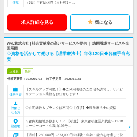
休暇
（3日）* 有給休暇（入社後3ヶ…
求人詳細を見る
気になる
WyL株式会社 | 社会貢献度の高いサービスを提供 ｜ 訪問看護サービスを全
国展開
◇資格を活かして働ける【理学療法士】年休120日◆各種手当充
実
正社員
急募
情報更新日：2026/07/03
終了予定日：
2026/12/24
【スキルアップ可能！】◆ご利用者様のご自宅を訪問し、リハビ
リテーション業務をお任せします！
仕事内容
◇在宅経験＆ブランクは不問◇【必須】◆理学療法士の資格
対象と
なる方
＼都内勤務地多数あり！／ 【杉並】 東京都杉並区久我山5-11-18
コージーコート久我山101号…
勤務地
【月給】280,000円～373,000円※経験・年齢・能力を考慮して決