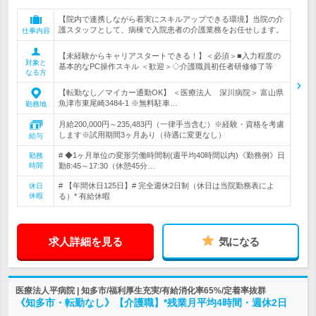
【院内で連携しながら着実にスキルアップできる環境】当院の介
護スタッフとして、病棟で入院患者の介護業務をお任せします。
仕事内容
【未経験からキャリアスタートできる！】＜必須＞■入力程度の
対象と
基本的なPC操作スキル ＜歓迎＞◇介護職員初任者研修修了等
なる方
【転勤なし／マイカー通勤OK】 ＜医療法人 深川病院＞ 富山県
魚津市東尾崎3484-1 ※無料駐車…
勤務地
月給200,000円～235,483円（一律手当含む）※経験・資格を考慮
します※試用期間3ヶ月あり（待遇に変更なし）
給与
# ◆1ヶ月単位の変形労働時間制(週平均40時間以内)《勤務例》日
勤務
時間
勤8:45～17:30（休憩45分…
# 【年間休日125日】# 完全週休2日制（休日は当院勤務表によ
休日
休暇
る）* 有給休暇
求人詳細を見る
気になる
医療法人平病院 | 知多市/福利厚生充実/有給消化率65%/定着率抜群
《知多市・転勤なし》【介護職】*残業月平均4時間・週休2日