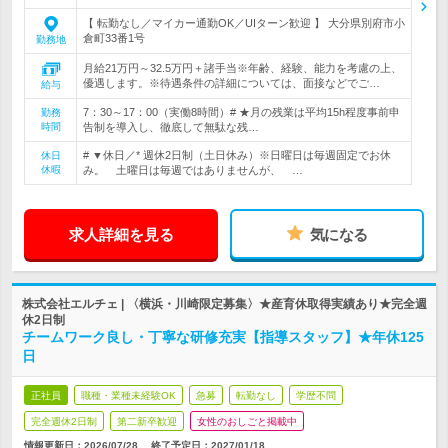
【 転勤なし／マイカー通勤OK／UIターン歓迎 】 大分県別府市小
倉町33番1号
勤務地
月給21万円～32.5万円＋諸手当※年齢、経験、能力を考慮の上、
優遇します。※待遇条件の詳細については、面接などでご…
給与
7：30～17：00（実働8時間）# ★月の残業は平均15h程度事前申
勤務
時間
告制を導入し、徹底して無駄な残…
# ▼休日／* 週休2日制（土日休み）※日曜日は毎週固定でお休
休日
休暇
み。 土曜日は毎週ではありませんが、 …
求人詳細を見る
気になる
株式会社エルチェ | 〈横浜・川崎限定募集〉★産育休取得実績あり★完全週
休2日制
チームワーク良し・丁寧な研修充実【指導スタッフ】★年休125
日
正社員
職種・業種未経験OK
急募
転勤なし
学歴不問
完全週休2日制
第二新卒歓迎
女性のおしごと掲載中
情報更新日：2026/07/28
終了予定日：
2027/01/18