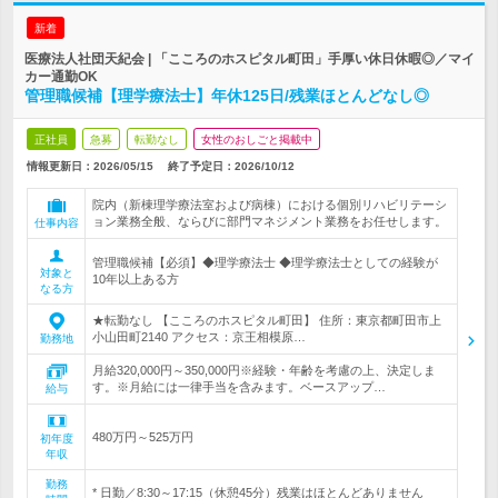
新着
医療法人社団天紀会 | 「こころのホスピタル町田」手厚い休日休暇◎／マイ
カー通勤OK
管理職候補【理学療法士】年休125日/残業ほとんどなし◎
正社員
急募
転勤なし
女性のおしごと掲載中
情報更新日：2026/05/15
終了予定日：
2026/10/12
院内（新棟理学療法室および病棟）における個別リハビリテーシ
ョン業務全般、ならびに部門マネジメント業務をお任せします。
仕事内容
管理職候補【必須】◆理学療法士 ◆理学療法士としての経験が
対象と
10年以上ある方
なる方
★転勤なし 【こころのホスピタル町田】 住所：東京都町田市上
小山田町2140 アクセス：京王相模原…
勤務地
月給320,000円～350,000円※経験・年齢を考慮の上、決定しま
す。※月給には一律手当を含みます。ベースアップ…
給与
480万円～525万円
初年度
年収
勤務
* 日勤／8:30～17:15（休憩45分）残業はほとんどありません