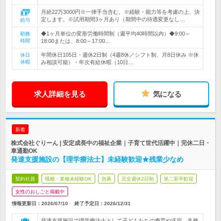
月給22万3000円※一律手当含む。※経験・能力等を考慮の上、決
定します。※試用期間3ヶ月あり（期間中の待遇変更なし…
給与
◆1ヶ月単位の変形労働時間制（週平均40時間以内）◆9:00～
勤務
時間
18:00または、8:00～17:00…
年間休日105日・週休2日制（4週8休／シフト制、月8日休み ※休
休日
休暇
み相談可能）・年次有給休暇（10日…
求人詳細を見る
気になる
新着
株式会社ぐりーん | 安定成長中の福祉企業｜子育て世代活躍中｜完休二日・
車通勤OK
発達支援施設の【理学療法士】未経験歓迎★残業少なめ
契約社員
職種・業種未経験OK
急募
完全週休2日制
第二新卒歓迎
女性のおしごと掲載中
情報更新日：2026/07/10
終了予定日：
2026/12/31
発達支援施設で理学療法士として子どもたちの療育や送迎、各種