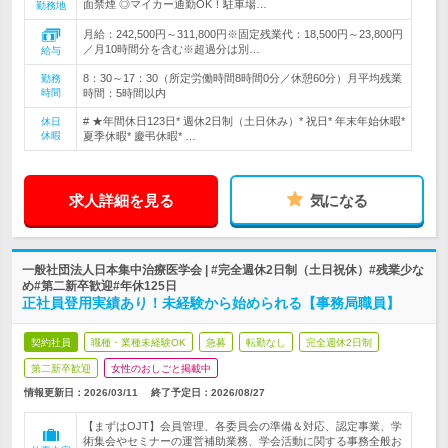
面禁煙 ◎マイカー通勤OK！駐車場…
勤務地
月給：242,500円～311,800円※固定残業代：18,500円～23,800円
／月10時間分を含む※超過分は別…
給与
8：30～17：30（所定労働時間8時間0分／休憩60分）月平均残業
勤務
時間
時間：5時間以内
# ★年間休日123日* 週休2日制（土日休み）* 祝日* 年末年始休暇*
休日
休暇
夏季休暇* 慶弔休暇* …
求人詳細を見る
気になる
一般社団法人日本集中治療医学会 | #完全週休2日制（土日祝休）#残業少な
め#第二新卒歓迎#年休125日
正社員登用実績あり！未経験から始められる【事務局職員】
契約社員
職種・業種未経験OK
急募
転勤なし
完全週休2日制
第二新卒歓迎
女性のおしごと掲載中
情報更新日：2026/03/11
終了予定日：
2026/08/27
【まずはOJT】会員管理、各委員会の準備＆対応、認定事業、学
術集会やセミナーの運営補助業務、学会活動に関する事務全般お