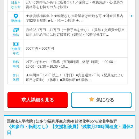
という気持ちがあれば応募OK！／保育士・教員免許・心理系の
対象と
資格等をお持ちの方は歓迎♪
なる方
★横浜積極募集中 ★転勤なし※希望者は転勤も可 ★神奈川県内
で52室を展開 ★U・Iターン歓迎 ★…
勤務地
月給23.1万円～41万円（一律手当を含む）＋賞与＋交通費全額支
給※上記給与には固定残業代（8時間～40時間分/1万…
給与
300万円～500万円
初年度
年収
以下いずれかにて勤務（実働8時間、休憩1時間）・09:00～
勤務
時間
18:00・09:30～18:30・10…
★年間休日120日以上！《休日》■完全週休2日制（配属先により
休日
休暇
曜日は変動）《休暇》■夏季休暇■冬季休…
求人詳細を見る
気になる
医療法人平病院 | 知多市/福利厚生充実/有給消化率65%/定着率抜群
《知多市・転勤なし》【支援相談員】*残業月20時間程度・週休2
日