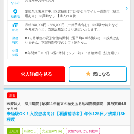
の資格をお持ちの方
なる方
愛知県名古屋市中川区宮脇町1丁目47-2 ※マイカー通勤可（駐車
場あり） ※異動なし 【雇入れ直後…
勤務地
月給200,000円～350,000円（一律手当含む） ※経験や能力など
を考慮のうえ、当施設規定により決定いたします…
給与
# 1ヵ月単位の変形労働時間制（週平均40時間以内） ※残業はあ
勤務
時間
りません。下記時間帯でのシフト制とな…
休日
# 年間休日107日* 4週8休制（シフト制） * 有給休暇（法定通り）
休暇
求人詳細を見る
気になる
新着
医療法人 深川病院 | 昭和11年創立の歴史ある地域密着病院｜賞与実績4.5
ヶ月分
未経験OK！入院患者向け【看護補助者】年休125日／残業月3h
程度
正社員
転勤なし
完全週休2日制
女性のおしごと掲載中