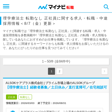
理学療法士 転勤なし 正社員に関する求人・転職・中途
採用情報＜8/7（金）更新＞
マイナビ転職では「理学療法士 転勤なし 正社員」に関連する転職・求人・中
途採用情報を多数掲載中!「理学療法士 転勤なし 正社員」の転職・求人情報を
探しているあなたにおすすめのお仕事を掲載しています。「理学療法士 転勤な
し 正社員」に関連するキーワードからも転職・求人情報をお探しいただけるの
で、あなたにぴったりのお仕事を見つけてみてください!
1～50件 (全84件中)
1
2
ALSOKケアプラス株式会社 | プライム市場上場のALSOKグループ
【理学療法士】経験者募集／土日休み／直行直帰可／在宅相談可
正社員
転勤なし
情報更新日：2026/03/03
終了予定日：
2026/08/31
ALSOKグループの介護施設にて、ご入居者の身体能力の維持・向