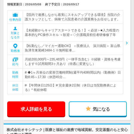
情報更新日：2026/05/08
終了予定日：
2026/09/17
【院内で連携しながら着実にスキルアップできる環境】当院の介
護スタッフとして、病棟で入院患者の介護業務をお任せします。
仕事内容
【未経験からキャリアスタートできる！】＜必須＞■入力程度の
対象と
基本的なPC操作スキル ＜歓迎＞◇介護職員初任者研修修了等
なる方
【転勤なし／マイカー通勤OK】 ＜医療法人 深川病院＞ 富山県
魚津市東尾崎3484-1 ※無料駐車…
勤務地
月給200,000円～235,483円（一律手当含む）※経験・資格を考慮
します※試用期間3ヶ月あり（待遇に変更なし）
給与
# ◆1ヶ月単位の変形労働時間制(週平均40時間以内)《勤務例》日
勤務
時間
勤8:45～17:30（休憩45分…
# 【年間休日125日】# 完全週休2日制（休日は当院勤務表によ
休日
休暇
る）* 有給休暇
求人詳細を見る
気になる
株式会社オキシテック | 医療と福祉の連携で地域貢献。安定基盤のもと安心