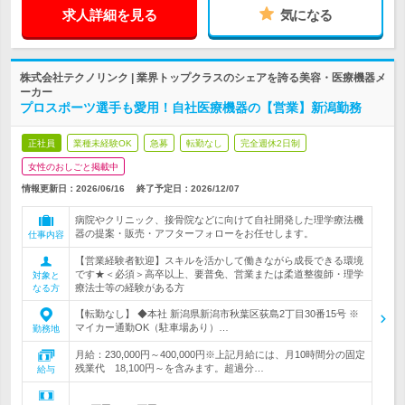
求人詳細を見る
気になる
株式会社テクノリンク | 業界トップクラスのシェアを誇る美容・医療機器メ
ーカー
プロスポーツ選手も愛用！自社医療機器の【営業】新潟勤務
正社員
業種未経験OK
急募
転勤なし
完全週休2日制
女性のおしごと掲載中
情報更新日：2026/06/16
終了予定日：
2026/12/07
病院やクリニック、接骨院などに向けて自社開発した理学療法機
器の提案・販売・アフターフォローをお任せします。
仕事内容
【営業経験者歓迎】スキルを活かして働きながら成長できる環境
です★＜必須＞高卒以上、要普免、営業または柔道整復師・理学
対象と
療法士等の経験がある方
なる方
【転勤なし】 ◆本社 新潟県新潟市秋葉区荻島2丁目30番15号 ※
マイカー通勤OK（駐車場あり）…
勤務地
月給：230,000円～400,000円※上記月給には、月10時間分の固定
残業代 18,100円～を含みます。超過分…
給与