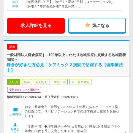
【年間休日109日】《休日》* 週休2日制（ローテーション制）
休日
休暇
《休暇》* 年間有給休暇* 育児休業（…
求人詳細を見る
気になる
新着
一般財団法人鎌倉病院 | ～100年以上にわたり地域医療に貢献する地域密着
病院～
鎌倉が好きな方必見！ケアミックス病院で活躍する【理学療法
士】
正社員
急募
転勤なし
学歴不問
第二新卒歓迎
女性のおしごと掲載中
情報更新日：2026/04/14
終了予定日：
2026/10/12
神奈川県鎌倉市に位置する100年以上の歴史あるケアミックス型
の病院にて、リハビリテーション科での理学療法士業務をお任せ
仕事内容
します。
【学歴不問】◆理学療法士免許 ☆育児にも理解のある職場です☆
対象と
鎌倉に根付き長く安定したキャリア形成◎