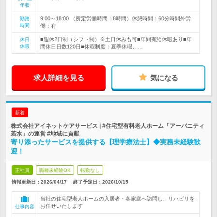
年収
9:00～18:00 （所定労働時間：8時間）休憩時間：60分時間外労
勤務
時間
働：有
■週休2日制（シフト制）※土日休みも可■年間有給休暇あり■年
休日
休暇
間休日日数120日■休暇制度：夏季休暇、…
求人詳細を見る
気になる
新着
株式会社アイネットケアサービス | #住宅型有料老人ホーム「アーバニティ
若水」の運営 #地域に貢献
寄り添ったサービスを提供する【理学療法士】◆実務未経験歓
迎！
正社員
職種未経験OK
転勤なし
情報更新日：2026/04/17
終了予定日：
2026/10/15
当社の住宅型老人ホームの入居者・各家庭へ訪問し、リハビリを
お任せいたします
仕事内容