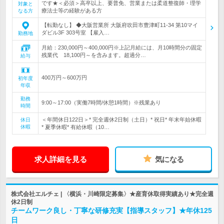
です★＜必須＞高卒以上、要普免、営業または柔道整復師・理学
対象と
療法士等の経験がある方
なる方
【転勤なし】 ◆大阪営業所 大阪府吹田市豊津町11-34 第10マイ
ダビル3F 303号室 【雇入…
勤務地
月給：230,000円～400,000円※上記月給には、月10時間分の固定
残業代 18,100円～を含みます。超過分…
給与
400万円～600万円
初年度
年収
勤務
9:00～17:00（実働7時間/休憩1時間）※残業あり
時間
＜年間休日122日＞* 完全週休2日制（土日）* 祝日* 年末年始休暇
休日
休暇
* 夏季休暇* 有給休暇（10…
求人詳細を見る
気になる
株式会社エルチェ | 〈横浜・川崎限定募集〉★産育休取得実績あり★完全週
休2日制
チームワーク良し・丁寧な研修充実【指導スタッフ】★年休125
日