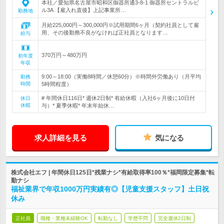
本社／愛知県名古屋市昭和区御器所通3-8-1 御器所セントラルビ
ル3A 【雇入れ直後】上記事業所…
勤務地
月給225,000円～300,000円※試用期間6ヶ月（契約社員として雇
用、その後勤務不良がなければ正社員となります…
給与
370万円～480万円
初年度
年収
9:00～18:00（実働8時間／休憩60分）※時間外労働あり（月平均
勤務
時間
5時間程度）
# 年間休日116日* 週休2日制* 有給休暇（入社6ヶ月後に10日付
休日
休暇
与）* 夏季休暇* 年末年始休…
求人詳細を見る
気になる
株式会社エフ | 年間休日125日*残業ナシ*有給取得率100％*福岡限定募集*転
勤ナシ
福祉業界で年収1000万円実績有◎【児童支援スタッフ】土日祝
休み
正社員
職種・業種未経験OK
転勤なし
学歴不問
完全週休2日制