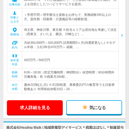
上を目的としたリハビリサービスを提供。
仕事内容
＜学歴不問＞理学療法士資格をお持ちで、実務経験3年以上の
対象と
方。急性期・回復期・介護施設等の経験歓迎。
なる方
埼玉県、神奈川県、東京都 ※担当エリアは居住地を考慮して決定
（西東京、さいたま、横浜、川崎など）…
勤務地
月給350,000円～420,000円 試用期間3ヶ月(待遇変更なし) ※モデ
ル年収：入社3年目470万円～ 経験、…
給与
420万円～500万円
初年度
年収
9:00～18:00（所定労働時間：8時間0分）休憩時間：60分時間外
勤務
時間
労働有無：有 ※残業月20h程…
週休2日制(土,日) ※月2回程度、業務委託PTの教育等で土日振替
休日
休暇
勤務あり 年間有給休暇10日～20…
求人詳細を見る
気になる
株式会社Healing Walk | 地域密着型デイサービス＊残業ほぼなし＊制服貸与