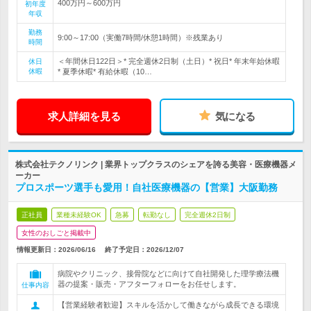
400万円～600万円
初年度
年収
勤務
9:00～17:00（実働7時間/休憩1時間）※残業あり
時間
＜年間休日122日＞* 完全週休2日制（土日）* 祝日* 年末年始休暇
休日
休暇
* 夏季休暇* 有給休暇（10…
求人詳細を見る
気になる
株式会社テクノリンク | 業界トップクラスのシェアを誇る美容・医療機器メ
ーカー
プロスポーツ選手も愛用！自社医療機器の【営業】大阪勤務
正社員
業種未経験OK
急募
転勤なし
完全週休2日制
女性のおしごと掲載中
情報更新日：2026/06/16
終了予定日：
2026/12/07
病院やクリニック、接骨院などに向けて自社開発した理学療法機
器の提案・販売・アフターフォローをお任せします。
仕事内容
【営業経験者歓迎】スキルを活かして働きながら成長できる環境