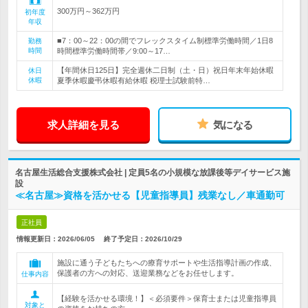
300万円～362万円
初年度
年収
■7：00～22：00の間でフレックスタイム制標準労働時間／1日8
勤務
時間
時間標準労働時間帯／9:00～17…
【年間休日125日】完全週休二日制（土・日）祝日年末年始休暇
休日
休暇
夏季休暇慶弔休暇有給休暇 税理士試験前特…
求人詳細を見る
気になる
名古屋生活総合支援株式会社 | 定員5名の小規模な放課後等デイサービス施
設
≪名古屋≫資格を活かせる【児童指導員】残業なし／車通勤可
正社員
情報更新日：2026/06/05
終了予定日：
2026/10/29
施設に通う子どもたちへの療育サポートや生活指導計画の作成、
保護者の方への対応、送迎業務などをお任せします。
仕事内容
【経験を活かせる環境！】＜必須要件＞保育士または児童指導員
対象と