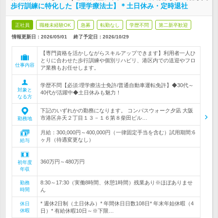
歩行訓練に特化した【理学療法士】＊土日休み・定時退社
正社員
職種未経験OK
急募
転勤なし
学歴不問
第二新卒歓迎
情報更新日：2026/05/01
終了予定日：
2026/10/29
【専門資格を活かしながらスキルアップできます】利用者一人ひ
とりに合わせた歩行訓練や個別リハビリ、港区内での送迎やフロ
仕事内容
ア業務もお任せします。
学歴不問【必須:理学療法士免許/普通自動車運転免許】◆30代～
対象と
40代が活躍中◆土日休みも魅力！
なる方
下記のいずれかの勤務になります。 コンパスウォーク夕凪 大阪
市港区弁天２丁目１３－１６第８柴田ビル…
勤務地
月給：300,000円～400,000円（一律固定手当を含む）試用期間:6
ヶ月（待遇変更なし）
給与
360万円～480万円
初年度
年収
8:30～17:30（実働8時間、休憩1時間）残業あり※ほぼありませ
勤務
時間
ん
* 週休2日制（土日休み）* 年間休日日数108日* 年末年始休暇（4
休日
休暇
日）* 有給休暇10日～※下限…