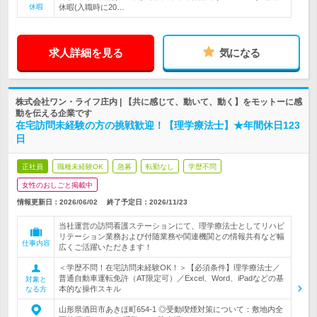
休暇
休暇(入職時に20…
求人詳細を見る
気になる
株式会社ワン・ライフ庄内 | 【共に感じて、動いて、動く】をモットーに感
動を伝える企業です
在宅訪問未経験の方の挑戦歓迎！【理学療法士】★年間休日123
日
正社員
職種未経験OK
急募
転勤なし
学歴不問
女性のおしごと掲載中
情報更新日：2026/06/02
終了予定日：
2026/11/23
当社運営の訪問看護ステーションにて、理学療法士としてリハビ
リテーション業務および付随業務や関連機関との情報共有など幅
仕事内容
広くご活躍いただきます！
＜学歴不問！在宅訪問未経験OK！＞【必須条件】理学療法士／
普通自動車運転免許（AT限定可）／Excel、Word、iPadなどの基
対象と
本的な操作スキル
なる方
山形県酒田市あきほ町654-1 ◎受動喫煙対策について：敷地内全