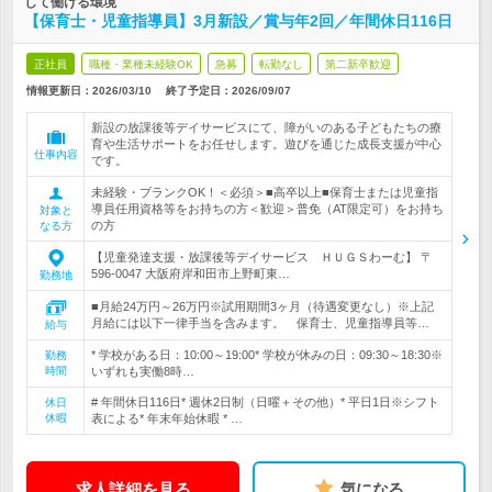
して働ける環境
【保育士・児童指導員】3月新設／賞与年2回／年間休日116日
正社員
職種・業種未経験OK
急募
転勤なし
第二新卒歓迎
情報更新日：2026/03/10
終了予定日：
2026/09/07
新設の放課後等デイサービスにて、障がいのある子どもたちの療
育や生活サポートをお任せします。遊びを通じた成長支援が中心
仕事内容
です。
未経験・ブランクOK！＜必須＞■高卒以上■保育士または児童指
導員任用資格等をお持ちの方＜歓迎＞普免（AT限定可）をお持ち
対象と
の方
なる方
【児童発達支援・放課後等デイサービス ＨＵＧＳわーむ】 〒
596-0047 大阪府岸和田市上野町東…
勤務地
■月給24万円～26万円※試用期間3ヶ月（待遇変更なし）※上記
月給には以下一律手当を含みます。 保育士、児童指導員等…
給与
* 学校がある日：10:00～19:00* 学校が休みの日：09:30～18:30※
勤務
時間
いずれも実働8時…
# 年間休日116日* 週休2日制（日曜＋その他）* 平日1日※シフト
休日
休暇
表による* 年末年始休暇 * …
求人詳細を見る
気になる