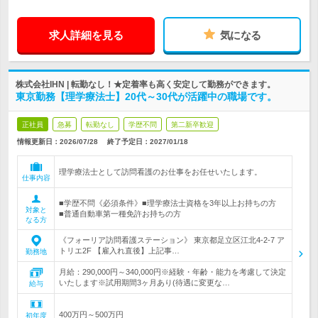
求人詳細を見る
気になる
株式会社IHN | 転勤なし！★定着率も高く安定して勤務ができます。
東京勤務【理学療法士】20代～30代が活躍中の職場です。
正社員
急募
転勤なし
学歴不問
第二新卒歓迎
情報更新日：2026/07/28
終了予定日：
2027/01/18
理学療法士として訪問看護のお仕事をお任せいたします。
仕事内容
■学歴不問《必須条件》■理学療法士資格を3年以上お持ちの方
対象と
■普通自動車第一種免許お持ちの方
なる方
《フォーリア訪問看護ステーション》 東京都足立区江北4-2-7 ア
トリエ2F 【雇入れ直後】上記事…
勤務地
月給：290,000円～340,000円※経験・年齢・能力を考慮して決定
いたします※試用期間3ヶ月あり(待遇に変更な…
給与
400万円～500万円
初年度