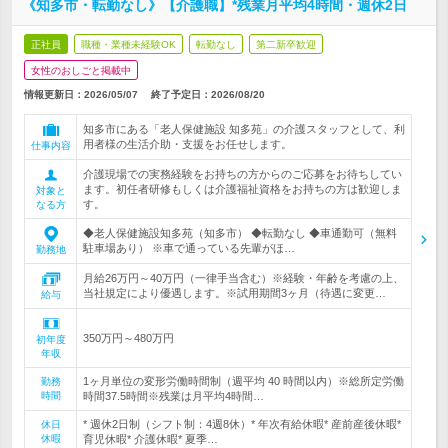
《知多市・転勤なし》【介護職】*残業月平均4時間・週休2日
正社員
職種・業種未経験OK
転勤なし
第二新卒歓迎
女性のおしごと掲載中
情報更新日：2026/05/07
終了予定日：
2026/08/20
知多市にある「老人保健施設 知多苑」の介護スタッフとして、利
用者様の生活介助・支援をお任せします。
仕事内容
介護現場での実務経験をお持ちの方からのご応募をお待ちしてい
ます。初任者研修もしくは介護福祉資格をお持ちの方は歓迎しま
対象と
す。
なる方
◆老人保健施設知多苑（知多市） ◆転勤なし ◆車通勤可（無料
駐車場あり） ※車で通っている先輩がほ…
勤務地
月給26万円～40万円（一律手当含む）※経験・年齢を考慮の上、
当社規定により優遇します。※試用期間3ヶ月（待遇に変更…
給与
350万円～480万円
初年度
年収
1ヶ月単位の変形労働時間制（週平均 40 時間以内）※総所定労働
勤務
時間
時間37.5時間※残業は月平均4時間…
* 週休2日制（シフト制：4週8休）* 年次有給休暇* 産前産後休暇*
休日
休暇
育児休暇* 介護休暇* 夏季…