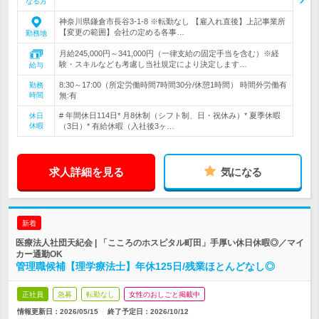
なる方
神奈川県鎌倉市長谷3-1-8 ※転勤なし 【雇入れ直後】上記事業所
【変更の範囲】会社の定める各事…
勤務地
月給245,000円～341,000円（一律支給の固定手当を含む）※経
験・スキルなども考慮し当社規定により決定します…
給与
8:30～17:00（所定労働時間7時間30分/休憩1時間） 時間外労働有
勤務
時間
無:有
# 年間休日114日* 月8休制（シフト制、日・祝休み）* 夏季休暇
休日
休暇
（3日）* 有給休暇（入社後3ヶ…
求人詳細を見る
気になる
新着
医療法人社団天紀会 | 「こころのホスピタル町田」手厚い休日休暇◎／マイ
カー通勤OK
管理職候補【理学療法士】年休125日/残業ほとんどなし◎
正社員
急募
転勤なし
女性のおしごと掲載中
情報更新日：2026/05/15
終了予定日：
2026/10/12