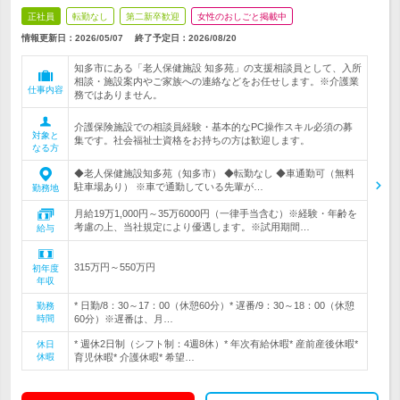
正社員
転勤なし
第二新卒歓迎
女性のおしごと掲載中
情報更新日：2026/05/07
終了予定日：
2026/08/20
知多市にある「老人保健施設 知多苑」の支援相談員として、入所
相談・施設案内やご家族への連絡などをお任せします。※介護業
仕事内容
務ではありません。
介護保険施設での相談員経験・基本的なPC操作スキル必須の募
対象と
集です。社会福祉士資格をお持ちの方は歓迎します。
なる方
◆老人保健施設知多苑（知多市） ◆転勤なし ◆車通勤可（無料
駐車場あり） ※車で通勤している先輩が…
勤務地
月給19万1,000円～35万6000円（一律手当含む）※経験・年齢を
考慮の上、当社規定により優遇します。※試用期間…
給与
315万円～550万円
初年度
年収
* 日勤/8：30～17：00（休憩60分）* 遅番/9：30～18：00（休憩
勤務
時間
60分）※遅番は、月…
* 週休2日制（シフト制：4週8休）* 年次有給休暇* 産前産後休暇*
休日
休暇
育児休暇* 介護休暇* 希望…