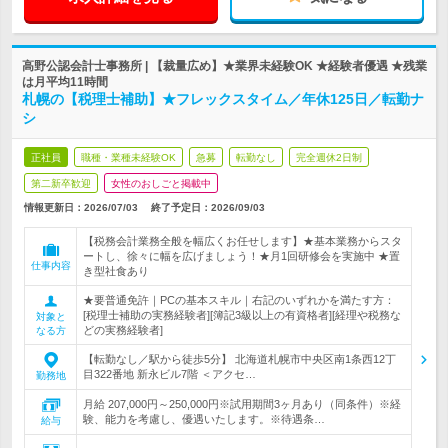
高野公認会計士事務所 | 【裁量広め】★業界未経験OK ★経験者優遇 ★残業
は月平均11時間
札幌の【税理士補助】★フレックスタイム／年休125日／転勤ナ
シ
正社員
職種・業種未経験OK
急募
転勤なし
完全週休2日制
第二新卒歓迎
女性のおしごと掲載中
情報更新日：2026/07/03
終了予定日：
2026/09/03
【税務会計業務全般を幅広くお任せします】★基本業務からスタ
ートし、徐々に幅を広げましょう！★月1回研修会を実施中 ★置
仕事内容
き型社食あり
★要普通免許｜PCの基本スキル｜右記のいずれかを満たす方：
[税理士補助の実務経験者][簿記3級以上の有資格者][経理や税務な
対象と
どの実務経験者]
なる方
【転勤なし／駅から徒歩5分】 北海道札幌市中央区南1条西12丁
目322番地 新永ビル7階 ＜アクセ…
勤務地
月給 207,000円～250,000円※試用期間3ヶ月あり（同条件）※経
験、能力を考慮し、優遇いたします。※待遇条…
給与