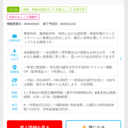
正社員
職種・業種未経験OK
転勤なし
学歴不問
女性のおしごと掲載中
情報更新日：2026/05/22
終了予定日：
2026/11/12
整形外科、脳神経外科、内科における急性期・亜急性期のリハビ
リテーション業務をお任せします。幅広い症例を通してスキルア
仕事内容
ップできる環境です。
未経験歓迎！＜必須要件＞理学療法士の資格をお持ちの方 ＜求
対象と
める人物像＞患者様に寄り添い、思いやりのある対応ができる方
なる方
＜帯津三敬病院＞ 埼玉県川越市大字大中居545 ※マイカー通勤
OK（駐車場あり） ※転勤なし 【雇…
勤務地
＜月給＞256,000円～346,000円（一律支給の諸手当含む）※給与
は経験・能力を考慮のうえ決定します。※試用期…
給与
1ヶ月単位の変形労働時間制（週平均40時間以内）■基本的な勤務
勤務
時間
時間 8:30～17:30（実働8時間…
# ＜年間休日112日＞* 4週8休制* 有給休暇（入職日に特別有給休
休日
休暇
暇３日付与。半年経過後10日付…
求人詳細を見る
気になる