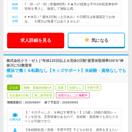
7：30～17：00（実働8時間）# ★月の残業は平均15h程度事前申
勤務
時間
告制を導入し、徹底して無駄な残…
# ▼休日／* 週休2日制（土日休み）※日曜日は毎週固定でお休
休日
休暇
み。 土曜日は毎週ではありませんが、 …
求人詳細を見る
気になる
株式会社クラ・ゼミ | *年休120日以上＆完休2日制*産育休取得率100％*神
奈川に52教室有
横浜で働く＆転勤なし【キッズサポート】未経験・資格なしでも
OK
正社員
職種・業種未経験OK
急募
転勤なし
学歴不問
完全週休2日制
第二新卒歓迎
女性のおしごと掲載中
情報更新日：2026/08/07
終了予定日：
2026/09/03
【「その子らしさ」を伸ばす療育を！】1.5歳～18歳の個別レッ
スンを担当。充実研修があるので、未経験・無資格でも安心スタ
仕事内容
ートが可能です◎
【未経験歓迎／資格・学歴不問】子どもが好き、成長を支えたい