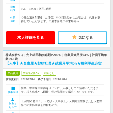
年収
勤務
9:30～18:00（休憩1時間）
時間
◇完全週休2日制（土日祝）※休日出勤をした場合は、代休を取
休日
休暇
得していただきます。◇夏季休暇◇年末年始休…
求人詳細を見る
気になる
株式会社リィ | 売上成長率は前期比200%｜従業員満足度94%｜社員平均年
齢29.1歳
【人事】★名古屋★契約社員★残業月平均5h★福利厚生充実
契約社員
業種未経験OK
転勤なし
情報更新日：2026/07/24
終了予定日：
2027/01/14
新卒・中途採用業務をメインに、人事としてご活躍いただきま
す。求人作成から面接、学校訪問まで幅広くお任せします。
仕事内容
【 経験者募集！】＜必須＞大卒以上／人事関連業務または人材業
対象と
界での実務経験をお持ちの方。
なる方