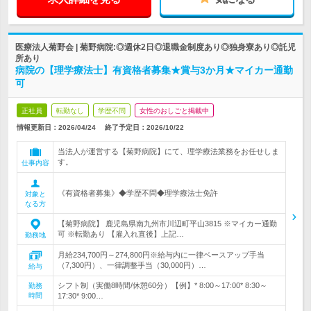
医療法人菊野会 | 菊野病院:◎週休2日◎退職金制度あり◎独身寮あり◎託児
所あり
病院の【理学療法士】有資格者募集★賞与3か月★マイカー通勤
可
正社員
転勤なし
学歴不問
女性のおしごと掲載中
情報更新日：2026/04/24
終了予定日：
2026/10/22
当法人が運営する【菊野病院】にて、理学療法業務をお任せしま
す。
仕事内容
《有資格者募集》◆学歴不問◆理学療法士免許
対象と
なる方
【菊野病院】 鹿児島県南九州市川辺町平山3815 ※マイカー通勤
可 ※転勤あり 【雇入れ直後】上記…
勤務地
月給234,700円～274,800円※給与内に一律ベースアップ手当
（7,300円）、一律調整手当（30,000円）…
給与
シフト制（実働8時間/休憩60分）【例】* 8:00～17:00* 8:30～
勤務
時間
17:30* 9:00…