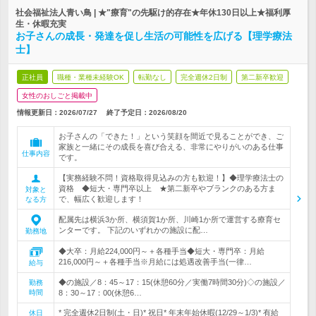
社会福祉法人青い鳥 | ★"療育"の先駆け的存在★年休130日以上★福利厚
生・休暇充実
お子さんの成長・発達を促し生活の可能性を広げる【理学療法
士】
正社員
職種・業種未経験OK
転勤なし
完全週休2日制
第二新卒歓迎
女性のおしごと掲載中
情報更新日：2026/07/27
終了予定日：
2026/08/20
お子さんの「できた！」という笑顔を間近で見ることができ、ご
家族と一緒にその成長を喜び合える、非常にやりがいのある仕事
仕事内容
です。
【実務経験不問！資格取得見込みの方も歓迎！】◆理学療法士の
資格 ◆短大・専門卒以上 ★第二新卒やブランクのある方ま
対象と
で、幅広く歓迎します！
なる方
配属先は横浜3か所、横須賀1か所、川崎1か所で運営する療育セ
ンターです。 下記のいずれかの施設に配…
勤務地
◆大卒：月給224,000円～＋各種手当◆短大・専門卒：月給
216,000円～＋各種手当※月給には処遇改善手当(一律…
給与
◆の施設／8：45～17：15(休憩60分／実働7時間30分)◇の施設／
勤務
時間
8：30～17：00(休憩6…
* 完全週休2日制(土・日)* 祝日* 年末年始休暇(12/29～1/3)* 有給
休日