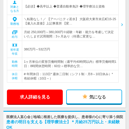
【必須】◆高卒以上 ◆普通自動車免許 ◆理学療法士資格
対象と
なる方
＼転勤なし！／ 【アーバニティ若水】 大阪府大東市末広町15-25
【雇入れ直後】上記事業所 【変…
勤務地
月給 250,000円～380,000円※経験・年齢・能力を考慮して決定
いたします試用期間：3ヶ月あり（待遇に変更な…
給与
380万円～532万円
初年度
年収
1ヶ月単位の変形労働時間制（週平均40時間以内）標準労働時間1
勤務
時間
日：8時間休憩時間：60分＜標準的な労…
# 年間休日：113日* 週休二日制（シフト制・月8～10日休み）*
休日
休暇
有給休暇（10日～）
求人詳細を見る
気になる
医療法人直心会 | 地域に根差した医療を提供し、患者様の心に寄り添う病院
患者の明日を支える【理学療法士】＊月給25万円以上・未経験
OK