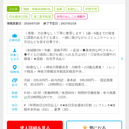
正社員
職種・業種未経験OK
急募
転勤なし
学歴不問
完全週休2日制
第二新卒歓迎
女性のおしごと掲載中
情報更新日：2026/07/28
終了予定日：
2027/01/18
《 夜勤・力仕事なし！丁寧に教育します 》1歳～6歳までの発達
に課題のある子ども達と、一緒に遊びながらコミュニケーション
仕事内容
方法などを促す仕事です。
《未経験OK！年齢・資格不問》＜必須＞◆基本的なPCスキル／
◆子どもの成長に喜びを感じられる方はぜひ！◎女性が活躍中の
対象と
職場！★資格・住宅手当あり
なる方
《転勤なし》＜神奈川県横浜市・川崎市＞の2拠点募集！ ＜レン
テ鶴見＞ 神奈川県横浜市鶴見区鶴見中央…
勤務地
月給：226,625円～給与内訳・基本給 196,000円～・固定残業
代 30,625円～（20時間分）※固定残業代…
給与
9:30～18:30（実働8時間／休憩60分）時間外労働有無：有※残業
勤務
時間
は月10時間以内です。（1日5…
# 《年間休日125日以上》# ■休日完全週休2日制（シフト）# ■休
休日
休暇
暇年末年始（6日）、夏季（3日…
求人詳細を見る
気になる