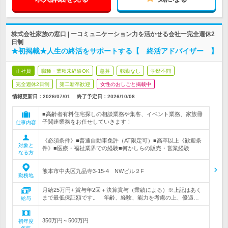
株式会社家族の窓口 | ーコミュニケーション力を活かせる会社ー完全週休2
日制
★初掲載★人生の終活をサポートする【 終活アドバイザー 】
正社員
職種・業種未経験OK
急募
転勤なし
学歴不問
完全週休2日制
第二新卒歓迎
女性のおしごと掲載中
情報更新日：2026/07/01
終了予定日：
2026/10/08
■高齢者有料住宅探しの相談業務や集客、イベント業務、家族冊
子関連業務をお任せしていきます！
仕事内容
《必須条件》■普通自動車免許（AT限定可）■高卒以上《歓迎条
対象と
件》■医療・福祉業界での経験■何かしらの販売・営業経験
なる方
熊本市中央区九品寺3-15-4 NWビル２F
勤務地
月給25万円+ 賞与年2回＋決算賞与（業績による）※上記はあく
まで最低保証額です。 年齢、経験、能力を考慮の上、優遇…
給与
350万円～500万円
初年度