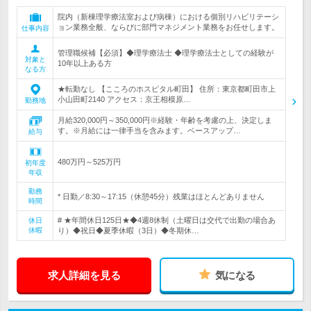
院内（新棟理学療法室および病棟）における個別リハビリテーシ
ョン業務全般、ならびに部門マネジメント業務をお任せします。
仕事内容
管理職候補【必須】◆理学療法士 ◆理学療法士としての経験が
対象と
10年以上ある方
なる方
★転勤なし 【こころのホスピタル町田】 住所：東京都町田市上
小山田町2140 アクセス：京王相模原…
勤務地
月給320,000円～350,000円※経験・年齢を考慮の上、決定しま
す。※月給には一律手当を含みます。ベースアップ…
給与
480万円～525万円
初年度
年収
勤務
* 日勤／8:30～17:15（休憩45分）残業はほとんどありません
時間
# ★年間休日125日★◆4週8休制（土曜日は交代で出勤の場合あ
休日
休暇
り）◆祝日◆夏季休暇（3日）◆冬期休…
求人詳細を見る
気になる