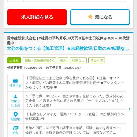
求人詳細を見る
気になる
長幸建設株式会社 | #社員の平均月収30万円 #基本土日祝休み #20～30代活
躍中！
大分の街をつくる【施工管理】★未経験歓迎/日勤のみ/転勤なし
正社員
職種・業種未経験OK
急募
転勤なし
学歴不問
情報更新日：2026/06/09
終了予定日：
2026/09/07
【理学療法士による健康指導を受けられる◎】★道路・オフィ
ス・病院などの建築土木工事の現場管理をお任せ ★アシスタント
仕事内容
からじっくり成長OK
＼「手に職・やりがい・働きやすさ」全部そろった、別府発の安
定企業！／ 温泉と自然に癒される街で、“一生モノのスキル”を手
対象と
に入れ長く活躍！！
なる方
【 転勤なし／マイカー通勤OK／UIターン歓迎 】 大分県別府市小
倉町33番1号
勤務地
月給21万円～32.5万円＋諸手当※年齢、経験、能力を考慮の上、
優遇します。※待遇条件の詳細については、面接などでご…
給与