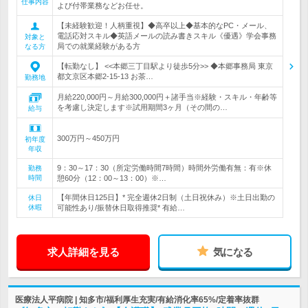
仕事内容
よび付帯業務などお任せ。
【未経験歓迎！人柄重視】◆高卒以上◆基本的なPC・メール、
電話応対スキル◆英語メールの読み書きスキル《優遇》学会事務
対象と
局での就業経験がある方
なる方
【転勤なし】 <<本郷三丁目駅より徒歩5分>> ◆本郷事務局 東京
都文京区本郷2-15-13 お茶…
勤務地
月給220,000円～月給300,000円＋諸手当※経験・スキル・年齢等
を考慮し決定します※試用期間3ヶ月（その間の…
給与
300万円～450万円
初年度
年収
9：30～17：30（所定労働時間7時間）時間外労働有無：有※休
勤務
時間
憩60分（12：00～13：00）※…
【年間休日125日】* 完全週休2日制（土日祝休み）※土日出勤の
休日
休暇
可能性あり/振替休日取得推奨* 有給…
求人詳細を見る
気になる
医療法人平病院 | 知多市/福利厚生充実/有給消化率65%/定着率抜群