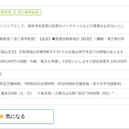
学歴不問
第二新卒歓迎
ンジニアとして、液体浄化装置の設置やメンテナンスなどの業務をお任せいたし
験歓迎！第二新卒歓迎》【必須】◆普通自動車免許【歓迎】◇機械・電子系の学
【福山支店】 広島県福山市柳津町4-5-23 ※入社後は神戸支店での研修があります…
円～380,000円※経験・年齢・能力を考慮して決定いたします※固定残業代 100,000円
円
：30所定労働時間：7時間40分休憩時間：60分時間外労働有無：有※月平均残業40…
日* 週休2日制（土・日） ※毎月第一土曜日は出勤* 祝日* GW休暇（8日）* …
気になる