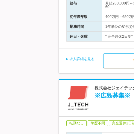
給与
月給280,000円
60…
初年度年収
400万円～650万
勤務時間
1年単位の変形労働
休日・休暇
* 完全週休2日制*
求人詳細を見る
株式会社ジェイテック
※広島募集※【
転勤なし
学歴不問
完全週休2日