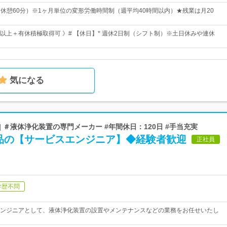
0（休憩60分）※1ヶ月単位の変形労働時間制（週平均40時間以内）★残業は月20
日以上＋有休積極取得可 》# 【休日】* 週休2日制（シフト制）※土日休みや連休
気になる
| ＃液体浄化装置の専門メーカー #年間休日：120日 #手当充実
品の【サービスエンジニア】◆経験者歓迎
正社員
学歴不問
ンジニアとして、液体浄化装置の設置やメンテナンスなどの業務をお任せいたし