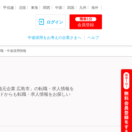
甲信越
北陸
東海
関西
中国
四国
九州
海外
簡単1分
ログイン
会員登録
中途採用をお考えの企業さまへ
ヘルプ
転職・中途採用情報
＞
地元企業 広島市」の転職・求人情報を
ードからも転職・求人情報をお探しい