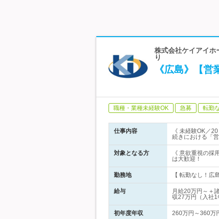
株式会社ケイアイホ
り
《広島》【営
職種・業種未経験OK
急募
転勤
仕事内容
《 未経験OK／
続きにおける「営
対象となる方
《 意欲重視の採
は大歓迎！
勤務地
【 転勤なし！広島
給与
月給20万円～＋
収27万円（入社
初年度年収
260万円～360万