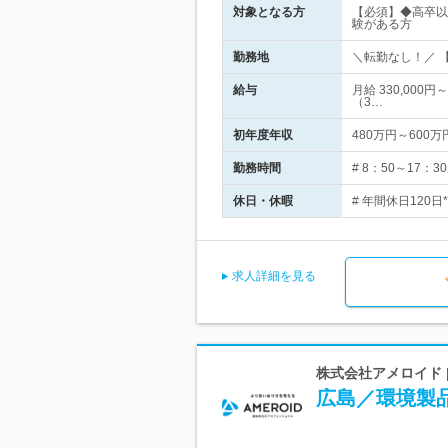
対象となる方
【必須】◆高卒以
験がある方
勤務地
＼転勤なし！／ 
給与
月給 330,000
（3…
初年度年収
480万円～600万
勤務時間
# 8：50～17
休日・休暇
# 年間休日120
求人詳細を見る
株式会社アメロイド 
広島／環境製