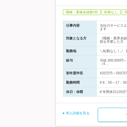
職種・業種未経験OK
転勤なし
仕事内容
当社のサービスエ
ます
対象となる方
《職種・業界未経
部を卒業した方
勤務地
＼転勤なし！／ 
給与
月給 300,000
（4…
初年度年収
420万円～550万
勤務時間
# 8：50～17
休日・休暇
# 年間休日120
求人詳細を見る