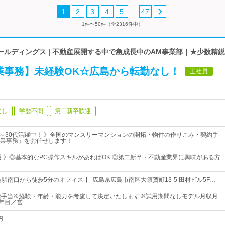
…
1
2
3
4
5
47
1件〜50件（全2316件中）
ールディングス | 不動産展開する中で急成長中のAM事業部｜★少数精
業事務】未経験OK☆広島から転勤なし！
正社員
なし
学歴不問
第二新卒歓迎
20～30代活躍中！ 》全国のマンスリーマンションの開拓・物件の作りこみ・契約手
業事務」をお任せします！
用 》◎基本的なPC操作スキルがあればOK ◎第二新卒・不動産業界に興味がある方
駅南口から徒歩5分のオフィス 】 広島県広島市南区大須賀町13-5 田村ビル5F…
諸手当※経験・年齢・能力を考慮して決定いたします※試用期間なしモデル月収月
1年目／営…
円