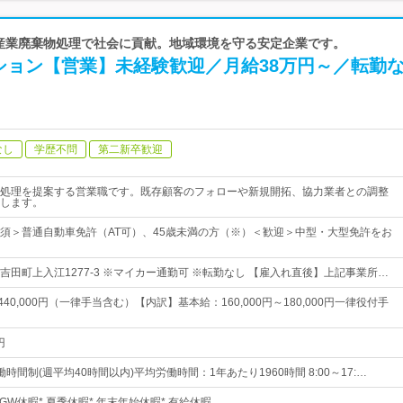
| 産業廃棄物処理で社会に貢献。地域環境を守る安定企業です。
ション【営業】未経験歓迎／月給38万円～／転勤
なし
学歴不問
第二新卒歓迎
処理を提案する営業職です。既存顧客のフォローや新規開拓、協力業者との調整
します。
須＞普通自動車免許（AT可）、45歳未満の方（※）＜歓迎＞中型・大型免許をお
吉田町上入江1277-3 ※マイカー通勤可 ※転勤なし 【雇入れ直後】上記事業所…
～440,000円（一律手当含む）【内訳】基本給：160,000円～180,000円一律役付手
円
時間制(週平均40時間以内)平均労働時間：1年あたり1960時間 8:00～17:…
 GW休暇* 夏季休暇* 年末年始休暇* 有給休暇