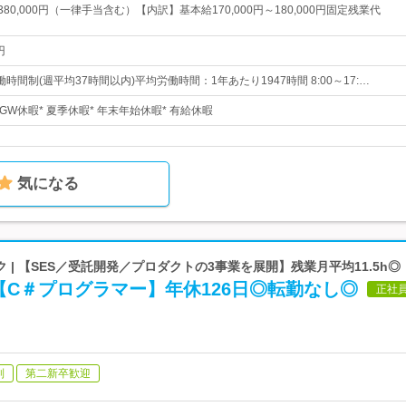
～380,000円（一律手当含む）【内訳】基本給170,000円～180,000円固定残業代
円
時間制(週平均37時間以内)平均労働時間：1年あたり1947時間 8:00～17:…
 GW休暇* 夏季休暇* 年末年始休暇* 有給休暇
気になる
 | 【SES／受託開発／プロダクトの3事業を展開】残業月平均11.5h◎
C＃プログラマー】年休126日◎転勤なし◎
正社
制
第二新卒歓迎