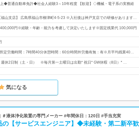
上◆普通自動車免許◆社会人経験3～10年程度 【歓迎】◇機械・電子系の実務経
【福山支店】 広島県福山市柳津町4-5-23 ※入社後は神戸支店での研修があります…
円～400,000円※経験・年齢・能力を考慮して決定いたします※固定残業代 100,000円
円
：30所定労働時間：7時間40分休憩時間：60分時間外労働有無：有※月平均残業40…
日* 週休2日制（土・日） ※毎月第一土曜日は出勤* 祝日* GW休暇（8日）* …
気になる
| ＃液体浄化装置の専門メーカー #年間休日：120日 #手当充実
品の【サービスエンジニア】◆未経験・第二新卒歓