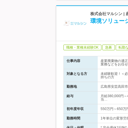
株式会社マルシン 
環境ソリュー
職種・業種未経験OK
急募
転勤
仕事内容
産業廃棄物の適正
業務などをお任せ
対象となる方
未経験歓迎！＜必
持ちの方
勤務地
広島県安芸高田市
給与
月給380,000円
当…
初年度年収
550万円～650万
勤務時間
1年単位の変形労働
休日・休暇
* 完全週休2日制*