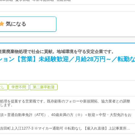
気になる
| 産業廃棄物処理で社会に貢献。地域環境を守る安定企業です。
ション【営業】未経験歓迎／月給28万円～／転勤
なし
学歴不問
第二新卒歓迎
処理を提案する営業職です。既存顧客のフォローや新規開拓、協力業者との調整
します。
須＞普通自動車免許（AT可）、40歳未満の方（※）＜歓迎＞中型・大型免許をお
吉田町上入江1277-3 ※マイカー通勤可 ※転勤なし 【雇入れ直後】上記事業所…