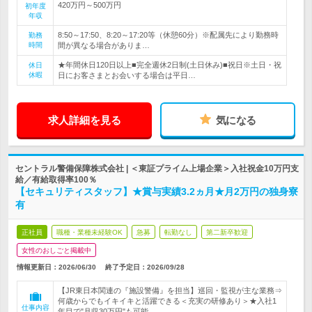
420万円～500万円
初年度
年収
8:50～17:50、8:20～17:20等（休憩60分）※配属先により勤務時
勤務
時間
間が異なる場合がありま…
★年間休日120日以上■完全週休2日制(土日休み)■祝日※土日・祝
休日
休暇
日にお客さまとお会いする場合は平日…
求人詳細を見る
気になる
セントラル警備保障株式会社 | ＜東証プライム上場企業＞入社祝金10万円支
給／有給取得率100％
【セキュリティスタッフ】★賞与実績3.2ヵ月★月2万円の独身寮
有
正社員
職種・業種未経験OK
急募
転勤なし
第二新卒歓迎
女性のおしごと掲載中
情報更新日：2026/06/30
終了予定日：
2026/09/28
【JR東日本関連の『施設警備』を担当】巡回・監視が主な業務⇒
何歳からでもイキイキと活躍できる＜充実の研修あり＞★入社1
仕事内容
年目で"月収30万円"も可能