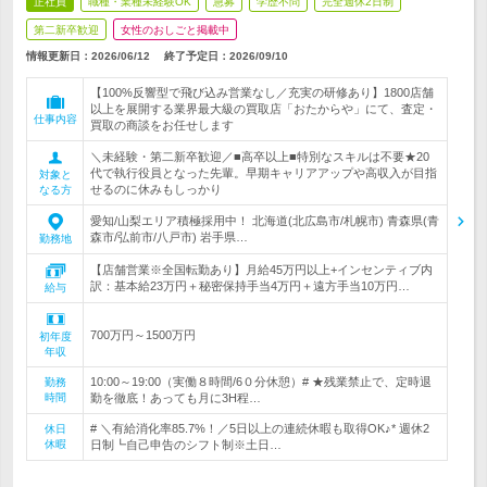
正社員
職種・業種未経験OK
急募
学歴不問
完全週休2日制
第二新卒歓迎
女性のおしごと掲載中
情報更新日：2026/06/12
終了予定日：
2026/09/10
【100%反響型で飛び込み営業なし／充実の研修あり】1800店舗
以上を展開する業界最大級の買取店「おたからや」にて、査定・
仕事内容
買取の商談をお任せします
＼未経験・第二新卒歓迎／■高卒以上■特別なスキルは不要★20
代で執行役員となった先輩。早期キャリアアップや高収入が目指
対象と
せるのに休みもしっかり
なる方
愛知/山梨エリア積極採用中！ 北海道(北広島市/札幌市) 青森県(青
森市/弘前市/八戸市) 岩手県…
勤務地
【店舗営業※全国転勤あり】月給45万円以上+インセンティブ内
訳：基本給23万円＋秘密保持手当4万円＋遠方手当10万円…
給与
700万円～1500万円
初年度
年収
10:00～19:00（実働８時間/6０分休憩）# ★残業禁止で、定時退
勤務
時間
勤を徹底！あっても月に3H程…
# ＼有給消化率85.7%！／5日以上の連続休暇も取得OK♪* 週休2
休日
休暇
日制┗自己申告のシフト制※土日…