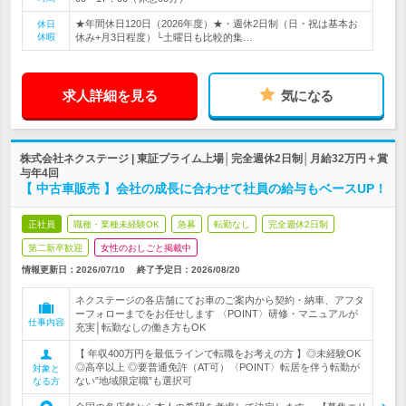
★年間休日120日（2026年度）★・週休2日制（日・祝は基本お
休日
休暇
休み+月3日程度）└土曜日も比較的集…
求人詳細を見る
気になる
株式会社ネクステージ | 東証プライム上場│完全週休2日制│月給32万円＋賞
与年4回
【 中古車販売 】会社の成長に合わせて社員の給与もベースUP！
正社員
職種・業種未経験OK
急募
転勤なし
完全週休2日制
第二新卒歓迎
女性のおしごと掲載中
情報更新日：2026/07/10
終了予定日：
2026/08/20
ネクステージの各店舗にてお車のご案内から契約・納車、アフタ
ーフォローまでをお任せします 〈POINT〉研修・マニュアルが
仕事内容
充実│転勤なしの働き方もOK
【 年収400万円を最低ラインで転職をお考えの方 】◎未経験OK
◎高卒以上 ◎要普通免許（AT可）〈POINT〉転居を伴う転勤が
対象と
ない”地域限定職”も選択可
なる方