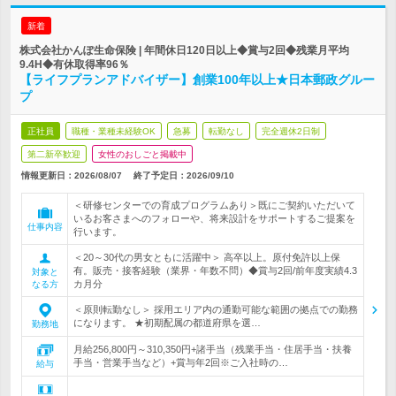
新着
株式会社かんぽ生命保険 | 年間休日120日以上◆賞与2回◆残業月平均
9.4H◆有休取得率96％
【ライフプランアドバイザー】創業100年以上★日本郵政グルー
プ
正社員
職種・業種未経験OK
急募
転勤なし
完全週休2日制
第二新卒歓迎
女性のおしごと掲載中
情報更新日：2026/08/07
終了予定日：
2026/09/10
＜研修センターでの育成プログラムあり＞既にご契約いただいて
いるお客さまへのフォローや、将来設計をサポートするご提案を
仕事内容
行います。
＜20～30代の男女ともに活躍中＞ 高卒以上。原付免許以上保
有。販売・接客経験（業界・年数不問）◆賞与2回/前年度実績4.3
対象と
カ月分
なる方
＜原則転勤なし＞ 採用エリア内の通勤可能な範囲の拠点での勤務
になります。 ★初期配属の都道府県を選…
勤務地
月給256,800円～310,350円+諸手当（残業手当・住居手当・扶養
手当・営業手当など）+賞与年2回※ご入社時の…
給与