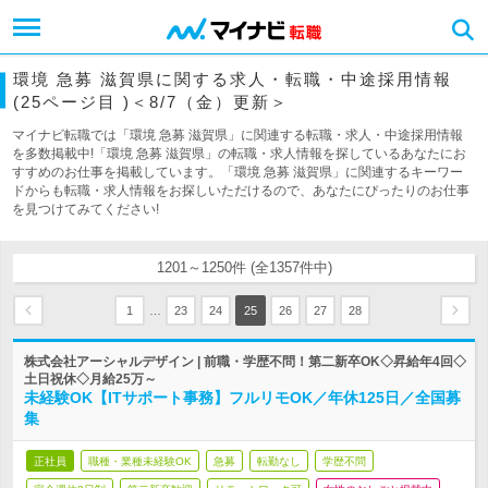
環境 急募 滋賀県に関する求人・転職・中途採用情報
(25ページ目 )＜8/7（金）更新＞
マイナビ転職では「環境 急募 滋賀県」に関連する転職・求人・中途採用情報
を多数掲載中!「環境 急募 滋賀県」の転職・求人情報を探しているあなたにお
すすめのお仕事を掲載しています。「環境 急募 滋賀県」に関連するキーワー
ドからも転職・求人情報をお探しいただけるので、あなたにぴったりのお仕事
を見つけてみてください!
1201～1250件 (全1357件中)
…
1
23
24
25
26
27
28
株式会社アーシャルデザイン | 前職・学歴不問！第二新卒OK◇昇給年4回◇
土日祝休◇月給25万～
未経験OK【ITサポート事務】フルリモOK／年休125日／全国募
集
正社員
職種・業種未経験OK
急募
転勤なし
学歴不問