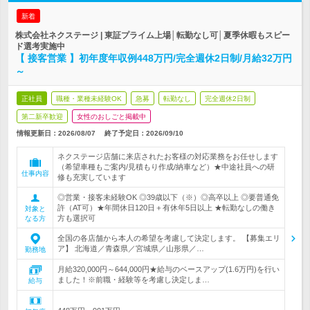
新着
株式会社ネクステージ | 東証プライム上場│転勤なし可│夏季休暇もスピー
ド選考実施中
【 接客営業 】初年度年収例448万円/完全週休2日制/月給32万円
～
正社員
職種・業種未経験OK
急募
転勤なし
完全週休2日制
第二新卒歓迎
女性のおしごと掲載中
情報更新日：2026/08/07
終了予定日：
2026/09/10
ネクステージ店舗に来店されたお客様の対応業務をお任せします
（希望車種もご案内/見積もり作成/納車など）★中途社員への研
仕事内容
修も充実しています
◎営業・接客未経験OK ◎39歳以下（※）◎高卒以上 ◎要普通免
許（AT可）★年間休日120日＋有休年5日以上 ★転勤なしの働き
対象と
方も選択可
なる方
全国の各店舗から本人の希望を考慮して決定します。 【募集エリ
ア】 北海道／青森県／宮城県／山形県／…
勤務地
月給320,000円～644,000円★給与のベースアップ(1.6万円)を行い
ました！※前職・経験等を考慮し決定しま…
給与