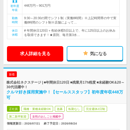
448万円～901万円
初年度
年収
9:30～20:30の間でシフト制（実働8時間）※上記時間帯の中で実
勤務
時間
働8時間のシフト制※店舗によって…
# 年間休日120日＋有給休暇5日以上で、年に125日以上のお休み
休日
休暇
を取得できます！★原則、毎月第3水…
求人詳細を見る
気になる
新着
株式会社ネクステージ | ■年間休日120日 ■残業月17h程度 ■未経験OK&20～
30代活躍中！
クルマ好き採用実施中！【セールススタッフ】初年度年収448万
可
正社員
職種・業種未経験OK
急募
転勤なし
完全週休2日制
第二新卒歓迎
女性のおしごと掲載中
情報更新日：2026/07/21
終了予定日：
2026/08/24