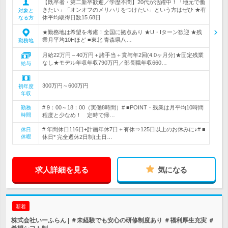
【既卒者・第二新卒歓迎／学歴不問】20代が活躍中！「地元で働
きたい」「オンオフのメリハリをつけたい」という方はぜひ ★有
対象と
休平均取得日数15.68日
なる方
★勤務地は希望を考慮！全国に拠点あり ★U・Iターン歓迎 ★残
業月平均10Hほど ■東北 青森県八…
勤務地
月給22万円～40万円＋諸手当＋賞与年2回(4.0ヶ月分)★固定残業
なし★モデル年収年収790万円／部長職年収660…
給与
300万円～600万円
初年度
年収
# 9：00～18：00（実働8時間）# ■POINT・残業は月平均10時間
勤務
時間
程度と少なめ！ 定時で帰…
# 年間休日116日+計画年休7日＋有休⇒125日以上のお休みに♪# ■
休日
休暇
休日* 完全週休2日制(土日…
求人詳細を見る
気になる
新着
株式会社いーふらん | ＃未経験でも安心の研修制度あり ＃福利厚生充実 ＃