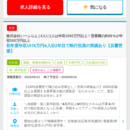
求人詳細を見る
気になる
新着
株式会社いーふらん | 4人に1人は年収1000万円以上！営業職の約98％が年
収500万円以上
初年度年収1576万円&入社2年目で執行役員の実績あり【反響営
業】
正社員
職種・業種未経験OK
急募
学歴不問
完全週休2日制
第二新卒歓迎
女性のおしごと掲載中
情報更新日：2026/06/12
終了予定日：
2026/09/10
【100%反響型で飛び込み営業なし／充実の研修あり】18000店舗
以上を展開する業界最大級の買取店「おたからや」にて、査定・
仕事内容
買取の商談をお任せします
＼未経験・第二新卒歓迎／■高卒以上■特別なスキルは不要★20
代で執行役員となった先輩。早期キャリアアップや高収入が目指
対象と
せるのに休みもしっかり
なる方
愛知/山梨エリア積極採用中！ 北海道(北広島市/札幌市) 青森県(青
森市/弘前市/八戸市) 岩手県…
勤務地