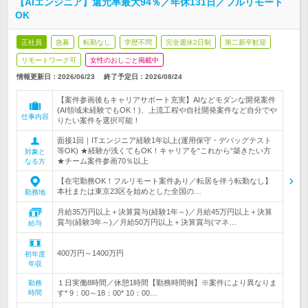
【AIエンジニア】還元率最大94％／年休131日／フルリモート
OK
正社員
急募
転勤なし
学歴不問
完全週休2日制
第二新卒歓迎
リモートワーク可
女性のおしごと掲載中
情報更新日：2026/06/23
終了予定日：
2026/08/24
【案件参画後もキャリアサポート充実】AIなどモダンな開発案件
(AI領域未経験でもOK！)、上流工程や自社開発案件など自分でや
仕事内容
りたい案件を選択可能！
面接1回｜ITエンジニア経験1年以上(運用保守・デバッグテスト
等OK) ★経験が浅くてもOK！キャリアを“これから“築きたい方
対象と
★チーム案件参画70％以上
なる方
【在宅勤務OK！フルリモート案件あり／転居を伴う転勤なし】
本社または東京23区を始めとした全国の…
勤務地
月給35万円以上＋決算賞与(経験1年～)／月給45万円以上＋決算
賞与(経験3年～)／月給50万円以上＋決算賞与(マネ…
給与
400万円～1400万円
初年度
年収
１日実働8時間／休憩1時間【勤務時間例】※案件により異なりま
勤務
時間
す* 9：00～18：00* 10：00…