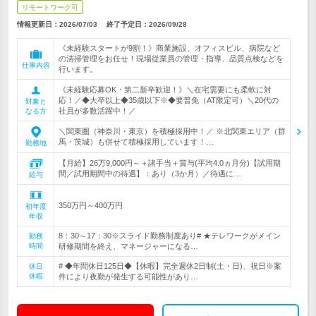
リモートワーク可
情報更新日：2026/07/03
終了予定日：
2026/09/28
《未経験スタートが9割！》商業施設、オフィスビル、病院など
の清掃管理をお任せ！現場従業員の管理・指導、品質点検などを
仕事内容
行います。
《未経験応募OK・第二新卒歓迎！》＼在宅需要にも柔軟に対
応！／◆大卒以上◆35歳以下※◆要普免（AT限定可）＼20代の
対象と
社員が多数活躍中！／
なる方
＼関東圏（神奈川・東京）を積極採用中！／ ※北関東エリア（群
馬・茨城）も併せて積極採用しています！…
勤務地
【月給】26万9,000円～＋諸手当＋賞与(平均4.0ヵ月分)【試用期
間／試用期間中の待遇】：あり（3か月）／待遇に…
給与
350万円～400万円
初年度
年収
8：30～17：30※スライド勤務制度あり# ★テレワークがメイン
勤務
時間
研修期間を終え、マネージャーになる…
# ◆年間休日125日◆【休暇】完全週休2日制(土・日)、祝日※案
休日
休暇
件により夜勤が発生する可能性があり…