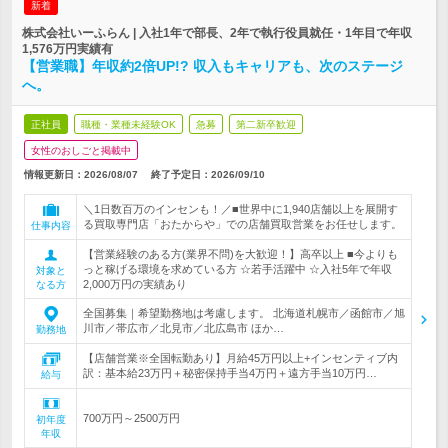
新着
株式会社いーふらん | 入社1年で部長、2年で執行役員就任・1年目で年収
1,576万円実績有
【営業職】年収約2倍UP!? 収入もキャリアも、次のステージ
へ。
正社員
職種・業種未経験OK
急募
第二新卒歓迎
女性のおしごと掲載中
情報更新日：2026/08/07
終了予定日：
2026/09/10
＼1日数百万のインセンも！／■世界中に1,940店舗以上を展開す
る買取専門店「おたからや」での店舗買取営業をお任せします。
仕事内容
【営業経験のある方(業界不問)を大歓迎！】高卒以上 ■今よりも
っと稼げる環境を求めている方 ☆若手活躍中 ☆入社5年で年収
対象と
2,000万円の実績あり
なる方
全国募集｜希望勤務地は考慮します。 北海道札幌市／函館市／旭
川市／帯広市／北見市／北広島市 ほか…
勤務地
【店舗営業※全国転勤あり】月給45万円以上+インセンティブ内
訳：基本給23万円＋秘密保持手当4万円＋遠方手当10万円…
給与
700万円～2500万円
初年度
年収