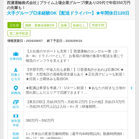
西濃運輸株式会社 | プライム上場企業グループ/寮あり/20代で年収550万円
の先輩も！
大手グループ◎未経験OK【配送ドライバー】★年間休日120日
正社員
職種・業種未経験OK
急募
転勤なし
学歴不問
第二新卒歓迎
情報更新日：2026/08/07
終了予定日：
2026/09/10
【入社後のサポートも充実！】西濃運輸のカンガルー便（2t・
3t・4t）ドライバーとして、お客様の荷物の集荷や配送を通じて
仕事内容
物流のインフラを支えます！
【学歴不問／中途入社も多数！】◎普通免許があれば応募OK ★
中型・大型免許の資格取得支援もあり ★正社員デビューも歓迎！
対象と
★日祝＋土曜休みも取得OK
なる方
★配属は希望を考慮／I・Uターン歓迎！ ★あなたの好きな土地や
慣れ親しんだエリアで活躍できます！…
勤務地
【東京23区】月給29万円～月給30.2万円【その他】月給23.5万円
～月給29.4万円上記は入社～4ヶ月（研修期間…
給与
380万円～550万円
初年度
年収
1ヶ月単位の変形労働時間制（週平均40時間以内）勤務時間例8：
勤務
時間
00～17：00（休憩60分）