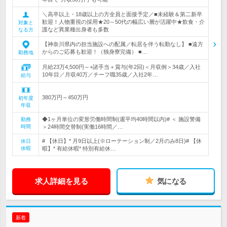
＼高卒以上・18歳以上の方全員と面接予定／■未経験＆第二新卒
歓迎！人物重視の採用★20～50代の幅広い層が活躍中★飲食・介
対象と
護など異業種出身者も多数
なる方
【神奈川県内の担当施設への配属／転居を伴う転勤なし】 ■遠方
からのご応募も歓迎！（独身寮完備） ■…
勤務地
月給23万4,500円～+諸手当＋賞与(年2回)＜月収例＞34歳／入社
10年目／月収40万／チーフ職35歳／入社2年…
給与
380万円～450万円
初年度
年収
◆1ヶ月単位の変形労働時間制(週平均40時間以内)# ＜ 施設警備
勤務
時間
＞24時間交替制(実働16時間／…
# 【休日】* 月9日以上(※ローテーション制／2月のみ8日)# 【休
休日
休暇
暇】* 有給休暇* 特別有給休…
求人詳細を見る
気になる
新着