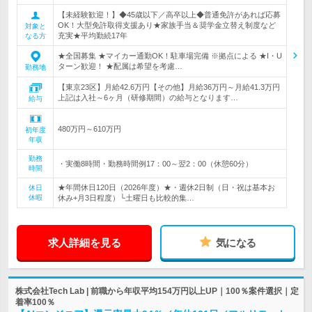
【未経験歓迎！】◆45歳以下／高卒以上◆普通免許があれば応募
OK！大型免許取得支援あり★家族手当＆奨学金立替え制度など
対象と
充実★平均勤続17年
なる方
★全国募集 ★マイカー通勤OK！駐車場完備 ※拠点による ★I・U
ターン歓迎！ ★配属は希望を考慮…
勤務地
【東京23区】月給42.6万円【その他】月給36万円～月給41.3万円
上記は入社～6ヶ月（研修期間）の給与となります…
給与
480万円～610万円
初年度
年収
勤務
・実働8時間・勤務時間例17：00～翌2：00（休憩60分）
時間
★年間休日120日（2026年度）★・週休2日制（日・祝は基本お
休日
休暇
休み+月3日程度）└土曜日も比較的集…
求人詳細を見る
気になる
株式会社Tech Lab | 前職から年収平均154万円以上UP｜100％案件選択｜定
着率100％