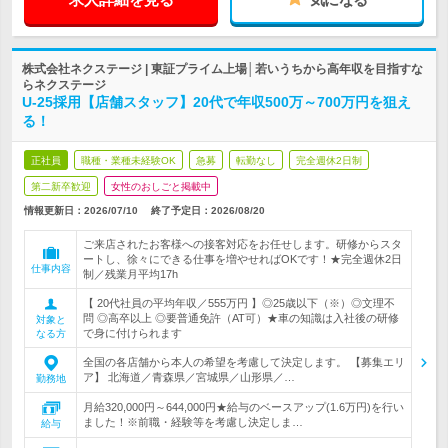
株式会社ネクステージ | 東証プライム上場│若いうちから高年収を目指すな
らネクステージ
U‐25採用【店舗スタッフ】20代で年収500万～700万円を狙え
る！
正社員
職種・業種未経験OK
急募
転勤なし
完全週休2日制
第二新卒歓迎
女性のおしごと掲載中
情報更新日：2026/07/10
終了予定日：
2026/08/20
ご来店されたお客様への接客対応をお任せします。研修からスタ
ートし、徐々にできる仕事を増やせればOKです！★完全週休2日
仕事内容
制／残業月平均17h
【 20代社員の平均年収／555万円 】◎25歳以下（※）◎文理不
問 ◎高卒以上 ◎要普通免許（AT可）★車の知識は入社後の研修
対象と
で身に付けられます
なる方
全国の各店舗から本人の希望を考慮して決定します。 【募集エリ
ア】 北海道／青森県／宮城県／山形県／…
勤務地
月給320,000円～644,000円★給与のベースアップ(1.6万円)を行い
ました！※前職・経験等を考慮し決定しま…
給与