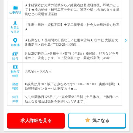
★未経験者は先輩の補助から／経験者は基礎研修後、即戦力とし
て！★橋の補修・補強工事を中心に、道路や壁・地面のタイル塗
仕事内容
装などの現場管理業務
【学歴・経験・資格不問】★第二新卒者・社会人未経験者も歓迎
対象と
★
なる方
★転勤なし！長期間の出張なし／社用車貸与★ ◎本社 大阪府大
阪市淀川区西中島4丁目2-26 ◎関西…
勤務地
月給26万円以上+各種手当+賞与（年2回）※経験、能力などを考
慮の上、決定します。※上記金額には、固定残業代（38時…
給与
350万円～600万円
初年度
年収
# 残業は月20ｈ以下と少なめです9：00～18：00（実働8時間）★
勤務
時間
勤務時間インターバル制度あり★…
＼＼年間休日125日／／* 完全週休2日制（土日休み）┗休日に出
休日
休暇
勤となる場合は振休を取得いただきます…
求人詳細を見る
気になる