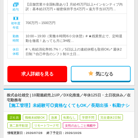
【店舗営業※全国転勤あり】月給45万円以上+インセンティブ内
訳：基本給23万円＋秘密保持手当4万円＋遠方手当10万円…
給与
700万円～1500万円
初年度
年収
10:00～19:00（実働８時間/6０分休憩）# ★残業禁止で、定時退
勤務
時間
勤を徹底！あっても月に3H程…
# ＼有給消化率85.7%！／5日以上の連続休暇も取得OK♪* 週休2
休日
休暇
日制┗自己申告のシフト制※土日…
求人詳細を見る
気になる
株式会社雄交 | 10期連続売上UP／DX化推進／年休125日・土日祝休み／在
宅勤務有
【施工管理】未経験可◎資格なくてもOK／長期出張・転勤ナシ
正社員
職種未経験OK
急募
転勤なし
学歴不問
完全週休2日制
第二新卒歓迎
リモートワーク可
女性のおしごと掲載中
情報更新日：2026/07/28
終了予定日：
2026/10/26