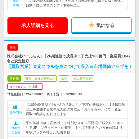
# ＼有給消化率85.7%！／5日以上の連続休暇も取得OK♪* 週休2
休日
休暇
日制┗自己申告のシフト制※完全…
求人詳細を見る
気になる
新着
株式会社いーふらん | 【26期連続で成長中！】売上989億円・従業員1,847
名と安定性◎
【買取営業】査定スキルを身につけて収入＆市場価値アップを！
正社員
職種・業種未経験OK
急募
第二新卒歓迎
女性のおしごと掲載中
情報更新日：2026/08/07
終了予定日：
2026/09/10
【100%反響型で飛び込み営業なし／充実の研修あり】1,940店舗
以上を展開する業界最大級の買取店「おたからや」にて、査定・
仕事内容
買取の商談をお任せします
平均年齢29歳｜高卒以上｜特別なスキル不要 ◎「収入UP・キャ
リアUP・プライベートの充実」すべてを叶えたい方★前職より
対象と
年収アップを叶えた社員多数
なる方