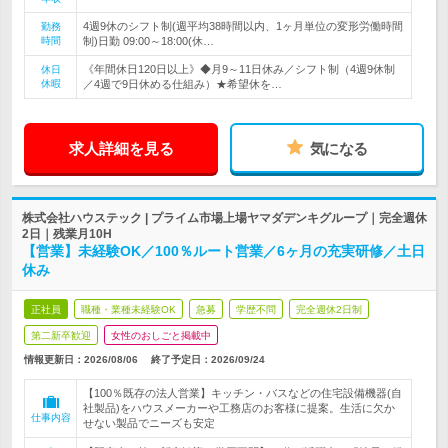
4週9休のシフト制(週平均38時間以内、1ヶ月単位の変形労働時間
勤務
時間
制)日勤 09:00～18:00(休…
《年間休日120日以上》◆月9～11日休み／シフト制（4週9休制
休日
休暇
／4週で9日休める仕組み）★希望休を…
求人詳細を見る
気になる
株式会社ハウステック | プライム市場上場ヤマダデンキグループ｜完全週休
2日｜残業月10H
【営業】未経験OK／100％ルート営業／6ヶ月の充実研修／土日
休み
正社員
職種・業種未経験OK
急募
学歴不問
完全週休2日制
第二新卒歓迎
女性のおしごと掲載中
情報更新日：2026/08/06
終了予定日：
2026/09/24
【100％既存の法人営業】キッチン・バスなどの住宅設備機器(自
社製品)をハウスメーカーや工務店のお客様に提案。生活に欠か
仕事内容
せない製品でニーズも安定