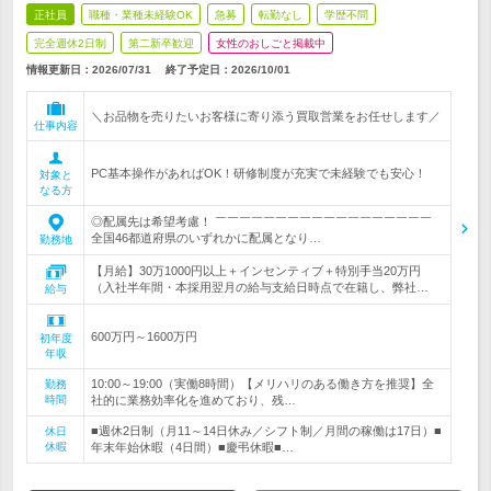
正社員
職種・業種未経験OK
急募
転勤なし
学歴不問
完全週休2日制
第二新卒歓迎
女性のおしごと掲載中
情報更新日：2026/07/31
終了予定日：
2026/10/01
＼お品物を売りたいお客様に寄り添う買取営業をお任せします／
仕事内容
PC基本操作があればOK！研修制度が充実で未経験でも安心！
対象と
なる方
◎配属先は希望考慮！ ￣￣￣￣￣￣￣￣￣￣￣￣￣￣￣￣￣￣
全国46都道府県のいずれかに配属となり…
勤務地
【月給】30万1000円以上＋インセンティブ＋特別手当20万円
（入社半年間・本採用翌月の給与支給日時点で在籍し、弊社…
給与
600万円～1600万円
初年度
年収
10:00～19:00（実働8時間）【メリハリのある働き方を推奨】全
勤務
時間
社的に業務効率化を進めており、残…
■週休2日制（月11～14日休み／シフト制／月間の稼働は17日）■
休日
休暇
年末年始休暇（4日間）■慶弔休暇■…