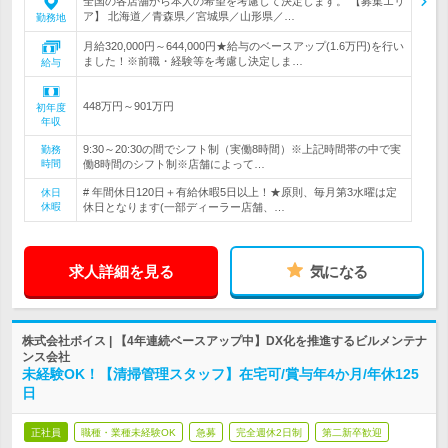
全国の各店舗から本人の希望を考慮して決定します。 【募集エリ
ア】 北海道／青森県／宮城県／山形県／…
勤務地
月給320,000円～644,000円★給与のベースアップ(1.6万円)を行い
ました！※前職・経験等を考慮し決定しま…
給与
448万円～901万円
初年度
年収
9:30～20:30の間でシフト制（実働8時間）※上記時間帯の中で実
勤務
時間
働8時間のシフト制※店舗によって…
# 年間休日120日＋有給休暇5日以上！★原則、毎月第3水曜は定
休日
休暇
休日となります(一部ディーラー店舗、…
求人詳細を見る
気になる
株式会社ボイス | 【4年連続ベースアップ中】DX化を推進するビルメンテナ
ンス会社
未経験OK！【清掃管理スタッフ】在宅可/賞与年4か月/年休125
日
正社員
職種・業種未経験OK
急募
完全週休2日制
第二新卒歓迎