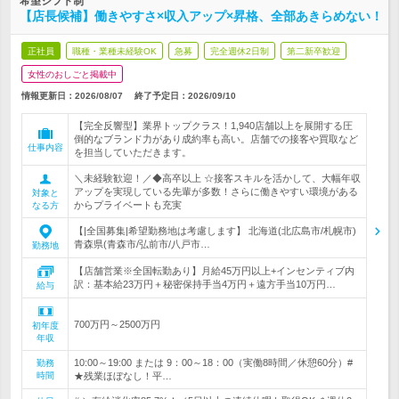
希望シフト制
【店長候補】働きやすさ×収入アップ×昇格、全部あきらめない！
正社員
職種・業種未経験OK
急募
完全週休2日制
第二新卒歓迎
女性のおしごと掲載中
情報更新日：2026/08/07
終了予定日：
2026/09/10
【完全反響型】業界トップクラス！1,940店舗以上を展開する圧
倒的なブランド力があり成約率も高い。店舗での接客や買取など
仕事内容
を担当していただきます。
＼未経験歓迎！／◆高卒以上 ☆接客スキルを活かして、大幅年収
アップを実現している先輩が多数！さらに働きやすい環境がある
対象と
からプライベートも充実
なる方
【|全国募集|希望勤務地は考慮します】 北海道(北広島市/札幌市)
青森県(青森市/弘前市/八戸市…
勤務地
【店舗営業※全国転勤あり】月給45万円以上+インセンティブ内
訳：基本給23万円＋秘密保持手当4万円＋遠方手当10万円…
給与
700万円～2500万円
初年度
年収
10:00～19:00 または 9：00～18：00（実働8時間／休憩60分）#
勤務
時間
★残業ほぼなし！平…