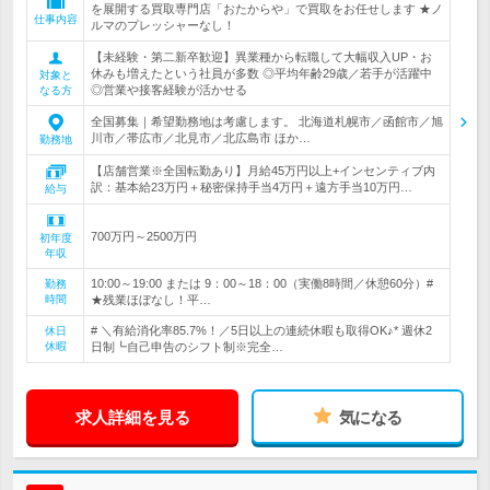
を展開する買取専門店「おたからや」で買取をお任せします ★ノ
仕事内容
ルマのプレッシャーなし！
【未経験・第二新卒歓迎】異業種から転職して大幅収入UP・お
休みも増えたという社員が多数 ◎平均年齢29歳／若手が活躍中
対象と
◎営業や接客経験が活かせる
なる方
全国募集｜希望勤務地は考慮します。 北海道札幌市／函館市／旭
川市／帯広市／北見市／北広島市 ほか…
勤務地
【店舗営業※全国転勤あり】月給45万円以上+インセンティブ内
訳：基本給23万円＋秘密保持手当4万円＋遠方手当10万円…
給与
700万円～2500万円
初年度
年収
10:00～19:00 または 9：00～18：00（実働8時間／休憩60分）#
勤務
時間
★残業ほぼなし！平…
# ＼有給消化率85.7%！／5日以上の連続休暇も取得OK♪* 週休2
休日
休暇
日制┗自己申告のシフト制※完全…
求人詳細を見る
気になる