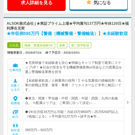
求人詳細を見る
気になる
ALSOK株式会社 | ★東証プライム上場★平均賞与137万円★年休120日★福
利厚生充実
★年収例595万円【警備（機械警備・警備輸送）】★未経験歓迎
正社員
職種・業種未経験OK
急募
第二新卒歓迎
情報更新日：2026/07/24
終了予定日：
2026/10/01
★充実研修で未経験者も安心★明確なキャリア制度で着実にステ
ップUP！★社会の安全を守る機械警備業務or現金などの貴重品を
仕事内容
運ぶ警備輸送業務を担当
【未経験者歓迎／人柄重視の採用！】やる気重視の積極採用！先
輩の前職は営業・接客・事務・クリエイターなど非常に幅広いで
対象と
す。
なる方
◆東北・関東・甲信越・中部・関西・中国・四国・九州の各拠
点。 ※配属エリアは、ご希望に沿って決定い…
勤務地
◆1年目月収34万円も可能！月給19万9800円～25万8200円以上
（地域による）＋平均賞与137万円＋諸手当★年…
給与
369万円～503万円
初年度
年収