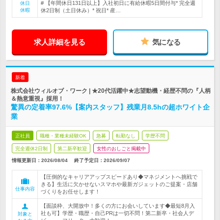
# 【年間休日131日以上】入社初日に有給休暇5日間付与* 完全週
休日
休暇
休2日制（土日休み）* 祝日* 産…
求人詳細を見る
気になる
新着
株式会社ウィルオブ・ワーク | ★20代活躍中★志望動機・経歴不問の『人柄
＆熱意重視』採用！
驚異の定着率97.6%【案内スタッフ】残業月8.5hの超ホワイト企
業
正社員
職種・業種未経験OK
急募
転勤なし
学歴不問
完全週休2日制
第二新卒歓迎
女性のおしごと掲載中
情報更新日：2026/08/04
終了予定日：
2026/09/07
【圧倒的なキャリアアップスピードあり◆マネジメントへ挑戦で
きる】生活に欠かせないスマホや最新ガジェットのご提案・店舗
仕事内容
づくりをお任せします！
【面談枠、大開放中！多くの方にお会いしています◆最短8月入
社も可】学歴・職歴・自己PRは一切不問！第二新卒・社会人デ
対象と