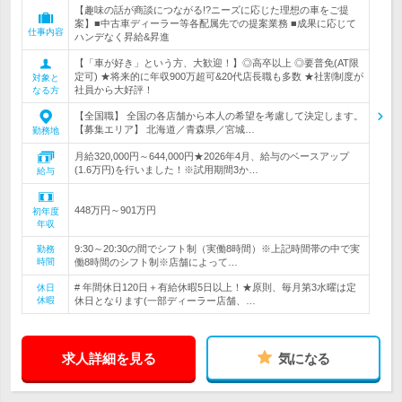
【趣味の話が商談につながる!?ニーズに応じた理想の車をご提
案】■中古車ディーラー等各配属先での提案業務 ■成果に応じて
仕事内容
ハンデなく昇給&昇進
【「車が好き」という方、大歓迎！】◎高卒以上 ◎要普免(AT限
定可) ★将来的に年収900万超可&20代店長職も多数 ★社割制度が
対象と
社員から大好評！
なる方
【全国職】 全国の各店舗から本人の希望を考慮して決定します。
【募集エリア】 北海道／青森県／宮城…
勤務地
月給320,000円～644,000円★2026年4月、給与のベースアップ
(1.6万円)を行いました！※試用期間3か…
給与
448万円～901万円
初年度
年収
9:30～20:30の間でシフト制（実働8時間）※上記時間帯の中で実
勤務
時間
働8時間のシフト制※店舗によって…
# 年間休日120日＋有給休暇5日以上！★原則、毎月第3水曜は定
休日
休暇
休日となります(一部ディーラー店舗、…
求人詳細を見る
気になる