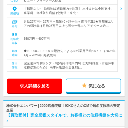
ビュー・フリーター大歓迎！
なる方
【転勤なし*！勤務地は通勤圏内を約束】 本社または全国支社、
事業所、当社取引店舗 (北海道・東北・…
勤務地
月給23万円～28万円＋残業代＋諸手当＋賞与年2回★首都圏エリ
アの経験者は月給25万円以上も可☆一部エリアでベース給…
給与
350万円～400万円
初年度
年収
◆10：00～19：00 ※勤務先による※残業月平均8.5ｈ！（2025年
勤務
時間
4月～2026年3月残業時…
完全週休2日制(シフト制)有給休暇※内6日は取得推奨（有給休暇
休日
休暇
取得促進のため） 弔事休暇誕生日休暇(…
求人詳細を見る
気になる
株式会社エンパワー | 2000店舗突破！IKKOさんのCMで知名度抜群の安定
企業
【買取受付】完全反響スタイルで、お客様との信頼構築を大切に
♪