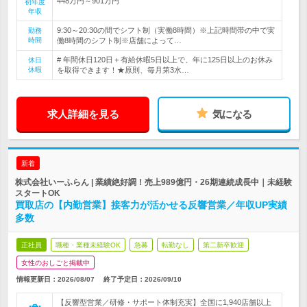
448万円～901万円
初年度
年収
9:30～20:30の間でシフト制（実働8時間）※上記時間帯の中で実
勤務
時間
働8時間のシフト制※店舗によって…
# 年間休日120日＋有給休暇5日以上で、年に125日以上のお休み
休日
休暇
を取得できます！★原則、毎月第3水…
求人詳細を見る
気になる
新着
株式会社いーふらん | 業績絶好調！売上989億円・26期連続成長中｜未経験
スタートOK
買取店の【内勤営業】接客力が活かせる反響営業／年収UP実績
多数
正社員
職種・業種未経験OK
急募
転勤なし
第二新卒歓迎
女性のおしごと掲載中
情報更新日：2026/08/07
終了予定日：
2026/09/10
【反響型営業／研修・サポート体制充実】全国に1,940店舗以上