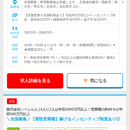
全国募集｜希望勤務地は考慮します。 北海道札幌市／函館市／旭
川市／帯広市／北見市／北広島市 ほか…
勤務地
【店舗営業※全国転勤あり】月給45万円以上+インセンティブ内
訳：基本給23万円＋秘密保持手当4万円＋遠方手当10万円…
給与
700万円～2500万円
初年度
年収
10:00～19:00 または 9：00～18：00（実働8時間／休憩60分）#
勤務
時間
★残業ほぼなし！平…
# ＼有給消化率85.7%！／5日以上の連続休暇も取得OK♪* 週休2
休日
休暇
日制┗自己申告のシフト制※完全…
求人詳細を見る
気になる
新着
株式会社いーふらん | 4人に1人は年収1000万円以上！営業職の約98％が年
収500万円以上
＼全国募集／【買取営業職】稼げるインセンティブ制度あり◎