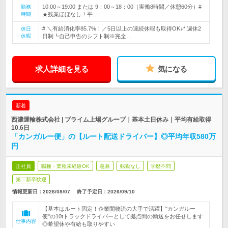
10:00～19:00 または 9：00～18：00（実働8時間／休憩60分）#
勤務
時間
★残業ほぼなし！平…
# ＼有給消化率85.7%！／5日以上の連続休暇も取得OK♪* 週休2
休日
休暇
日制┗自己申告のシフト制※完全…
求人詳細を見る
気になる
新着
西濃運輸株式会社 | プライム上場グループ｜基本土日休み｜平均有給取得
10.6日
「カンガルー便」の【ルート配送ドライバー】◎平均年収580万
円
正社員
職種・業種未経験OK
急募
転勤なし
学歴不問
第二新卒歓迎
情報更新日：2026/08/07
終了予定日：
2026/09/10
【基本はルート固定！企業間物流の大手で活躍】"カンガルー
便"の10tトラックドライバーとして拠点間の輸送をお任せします
仕事内容
◎希望休や有給も取りやすい