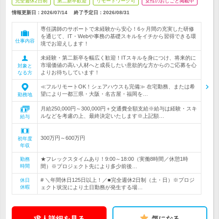
完全週休2日制
第二新卒歓迎
リモートワーク可
女性のおしごと掲載中
情報更新日：2026/07/14
終了予定日：
2026/08/31
専任講師のサポートで未経験から安心！6ヶ月間の充実した研修
を通じて、IT・Webや事務の基礎スキルをイチから習得できる環
仕事内容
境でお迎えします！
未経験・第二新卒を幅広く歓迎！ITスキルを身につけ、将来的に
市場価値の高い人材へと成長したい意欲的な方からのご応募を心
対象と
よりお待ちしています！
なる方
≪フルリモートOK！シェアハウスも完備≫ 在宅勤務、または希
望により一都三県・大阪・名古屋・福岡を…
勤務地
月給250,000円～300,000円＋交通費全額支給※給与は経験・スキ
ルなどを考慮の上、最終決定いたします※上記額…
給与
300万円～600万円
初年度
年収
★フレックスタイムあり！9:00～18:00（実働8時間／休憩1時
勤務
時間
間）※プロジェクト先により多少前後…
# ＼年間休日125日以上！／■完全週休2日制（土・日）※プロジ
休日
休暇
ェクト状況により土日勤務が発生する場…
求人詳細を見る
気になる