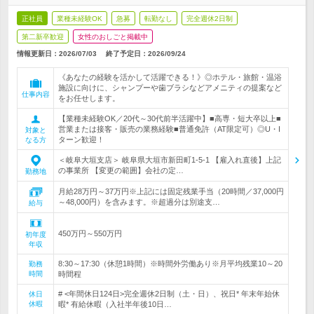
正社員
業種未経験OK
急募
転勤なし
完全週休2日制
第二新卒歓迎
女性のおしごと掲載中
情報更新日：2026/07/03
終了予定日：
2026/09/24
《あなたの経験を活かして活躍できる！》◎ホテル・旅館・温浴
施設に向けに、シャンプーや歯ブラシなどアメニティの提案など
仕事内容
をお任せします。
【業種未経験OK／20代～30代前半活躍中】■高専・短大卒以上■
営業または接客・販売の業務経験■普通免許（AT限定可）◎U・I
対象と
ターン歓迎！
なる方
＜岐阜大垣支店＞ 岐阜県大垣市新田町1-5-1 【雇入れ直後】上記
の事業所 【変更の範囲】会社の定…
勤務地
月給28万円～37万円※上記には固定残業手当（20時間／37,000円
～48,000円）を含みます。※超過分は別途支…
給与
450万円～550万円
初年度
年収
8:30～17:30（休憩1時間）※時間外労働あり※月平均残業10～20
勤務
時間
時間程
# <年間休日124日>完全週休2日制（土・日）、祝日* 年末年始休
休日
休暇
暇* 有給休暇（入社半年後10日…