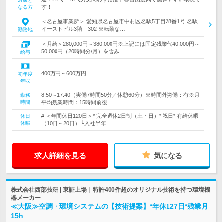
対象と
す！
なる方
＜名古屋事業所＞ 愛知県名古屋市中村区名駅5丁目28番1号 名駅
イーストビル3階 302 ※転勤な…
勤務地
＜月給＞280,000円～380,000円※上記には固定残業代40,000円～
50,000円（20時間分/月）を含み…
給与
400万円～600万円
初年度
年収
8:50～17:40（実働7時間50分／休憩60分）※時間外労働：有※月
勤務
時間
平均残業時間：15時間前後
# ＜年間休日120日＞* 完全週休2日制（土・日）* 祝日* 有給休暇
休日
休暇
（10日～20日）└入社半年…
求人詳細を見る
気になる
株式会社西部技研 | 東証上場｜特許400件超のオリジナル技術を持つ環境機
器メーカー
≪大阪≫空調・環境システムの【技術提案】*年休127日*残業月
15h