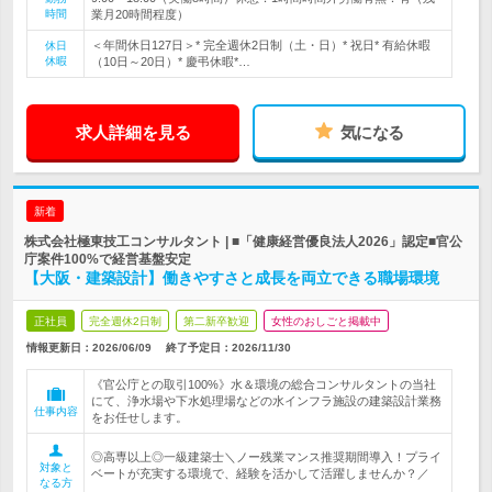
時間
業月20時間程度）
＜年間休日127日＞* 完全週休2日制（土・日）* 祝日* 有給休暇
休日
休暇
（10日～20日）* 慶弔休暇*…
求人詳細を見る
気になる
新着
株式会社極東技工コンサルタント | ■「健康経営優良法人2026」認定■官公
庁案件100%で経営基盤安定
【大阪・建築設計】働きやすさと成長を両立できる職場環境
正社員
完全週休2日制
第二新卒歓迎
女性のおしごと掲載中
情報更新日：2026/06/09
終了予定日：
2026/11/30
《官公庁との取引100%》水＆環境の総合コンサルタントの当社
にて、浄水場や下水処理場などの水インフラ施設の建築設計業務
仕事内容
をお任せします。
◎高専以上◎一級建築士＼ノー残業マンス推奨期間導入！プライ
対象と
ベートが充実する環境で、経験を活かして活躍しませんか？／
なる方