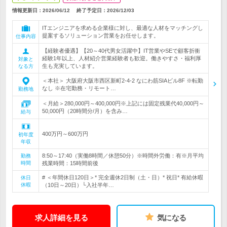
情報更新日：2026/06/12
終了予定日：
2026/12/03
ITエンジニアを求める企業様に対し、最適な人材をマッチングし
提案するソリューション営業をお任せします。
仕事内容
【経験者優遇】【20～40代男女活躍中】IT営業やSEで顧客折衝
経験1年以上、人材紹介営業経験者も歓迎。働きやすさ・福利厚
対象と
生も充実しています。
なる方
＜本社＞ 大阪府大阪市西区新町2-4-2 なにわ筋SIAビル8F ※転勤
なし ※在宅勤務・リモート…
勤務地
＜月給＞280,000円～400,000円※上記には固定残業代40,000円～
50,000円（20時間分/月）を含み…
給与
400万円～600万円
初年度
年収
8:50～17:40（実働8時間／休憩50分）※時間外労働：有※月平均
勤務
時間
残業時間：15時間前後
# ＜年間休日120日＞* 完全週休2日制（土・日）* 祝日* 有給休暇
休日
休暇
（10日～20日）└入社半年…
求人詳細を見る
気になる