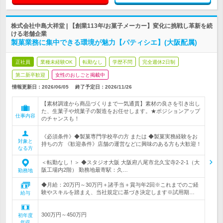
株式会社中島大祥堂 | 【創業113年/お菓子メーカー】変化に挑戦し革新を続
ける老舗企業
製菓業務に集中できる環境が魅力【パティシエ】(大阪配属)
正社員
業種未経験OK
転勤なし
学歴不問
完全週休2日制
第二新卒歓迎
女性のおしごと掲載中
情報更新日：2026/06/05
終了予定日：
2026/11/26
【素材調達から商品づくりまで一気通貫】素材の良さを引き出し
た、生菓子や焼菓子の製造をお任せします。★ポジションアップ
仕事内容
のチャンスも！
《必須条件》◆製菓専門学校卒の方 または ◆製菓実務経験をお
対象と
持ちの方 《歓迎条件》店舗の運営などに興味のある方も大歓迎！
なる方
＜転勤なし！＞ ◆スタジオ大阪 大阪府八尾市北久宝寺2-2-1（大
阪工場内2階） 勤務地最寄駅：久…
勤務地
◆月給：20万円～30万円＋諸手当＋賞与年2回※これまでのご経
験やスキルを踏まえ、当社規定に基づき決定します※試用期…
給与
300万円～450万円
初年度
年収