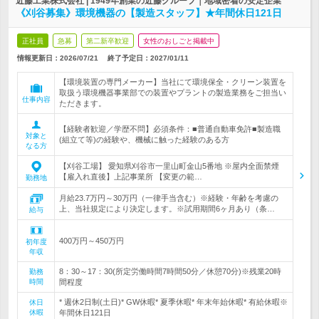
近藤工業株式会社 | 1949年創業の近藤グループ｜地域密着の安定企業
《刈谷募集》環境機器の【製造スタッフ】★年間休日121日
正社員
急募
第二新卒歓迎
女性のおしごと掲載中
情報更新日：2026/07/21
終了予定日：
2027/01/11
【環境装置の専門メーカー】当社にて環境保全・クリーン装置を
取扱う環境機器事業部での装置やプラントの製造業務をご担当い
仕事内容
ただきます。
【経験者歓迎／学歴不問】必須条件：■普通自動車免許■製造職
対象と
(組立て等)の経験や、機械に触った経験のある方
なる方
【刈谷工場】 愛知県刈谷市一里山町金山5番地 ※屋内全面禁煙
【雇入れ直後】上記事業所 【変更の範…
勤務地
月給23.7万円～30万円（一律手当含む）※経験・年齢を考慮の
上、当社規定により決定します。※試用期間6ヶ月あり（条…
給与
400万円～450万円
初年度
年収
8：30～17：30(所定労働時間7時間50分／休憩70分)※残業20時
勤務
時間
間程度
* 週休2日制(土日)* GW休暇* 夏季休暇* 年末年始休暇* 有給休暇※
休日
休暇
年間休日121日