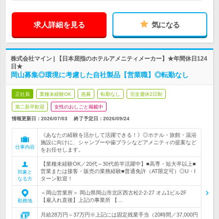
求人詳細を見る
気になる
株式会社マイン | 【日本屈指のホテルアメニティメーカー】★年間休日124
日★
岡山募集◎環境に考慮した自社製品【営業職】◎転勤なし
正社員
業種未経験OK
急募
転勤なし
完全週休2日制
第二新卒歓迎
女性のおしごと掲載中
情報更新日：2026/07/03
終了予定日：
2026/09/24
《あなたの経験を活かして活躍できる！》◎ホテル・旅館・温浴
施設に向けに、シャンプーや歯ブラシなどアメニティの提案など
仕事内容
をお任せします。
【業種未経験OK／20代～30代前半活躍中】■高専・短大卒以上■
営業または接客・販売の業務経験■普通免許（AT限定可）◎U・I
対象と
ターン歓迎！
なる方
＜岡山営業所＞ 岡山県岡山市北区西古松2-2-27 オム1ビル2F
【雇入れ直後】上記の事業所 【…
勤務地
月給28万円～37万円※上記には固定残業手当（20時間／37,000円