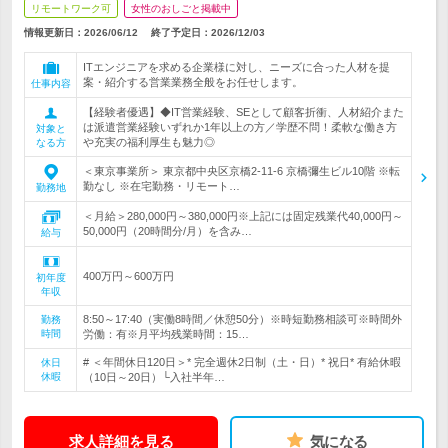
リモートワーク可
女性のおしごと掲載中
情報更新日：2026/06/12
終了予定日：
2026/12/03
ITエンジニアを求める企業様に対し、ニーズに合った人材を提
案・紹介する営業業務全般をお任せします。
仕事内容
【経験者優遇】◆IT営業経験、SEとして顧客折衝、人材紹介また
は派遣営業経験いずれか1年以上の方／学歴不問！柔軟な働き方
対象と
や充実の福利厚生も魅力◎
なる方
＜東京事業所＞ 東京都中央区京橋2-11-6 京橋彌生ビル10階 ※転
勤なし ※在宅勤務・リモート…
勤務地
＜月給＞280,000円～380,000円※上記には固定残業代40,000円～
50,000円（20時間分/月）を含み…
給与
400万円～600万円
初年度
年収
8:50～17:40（実働8時間／休憩50分）※時短勤務相談可※時間外
勤務
時間
労働：有※月平均残業時間：15…
# ＜年間休日120日＞* 完全週休2日制（土・日）* 祝日* 有給休暇
休日
休暇
（10日～20日）└入社半年…
求人詳細を見る
気になる