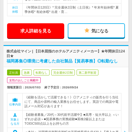
《年間休日120日》* 完全週休2日制（土日祝）* 年末年始休暇* 夏
休日
休暇
季休暇* 有給休暇* 出産・育…
求人詳細を見る
気になる
株式会社マイン | 【日本屈指のホテルアメニティメーカー】★年間休日124
日★
福岡募集◎環境に考慮した自社製品【貿易事務】◎転勤なし
正社員
急募
転勤なし
完全週休2日制
第二新卒歓迎
女性のおしごと掲載中
情報更新日：2026/07/03
終了予定日：
2026/09/24
《経験を活かして活躍できる！》◎アメニティの販売を行う当社
にて、商品や原料の輸入業務をお任せします。英語での商談や電
仕事内容
話メール対応があります！
【経験者募集／20代～30代前半活躍中】■高専・短大卒以上 ＜い
ずれか必須＞■貿易事務の実務経験■英検2級以上または
対象と
TOEIC500点以上をお持ちの方
なる方