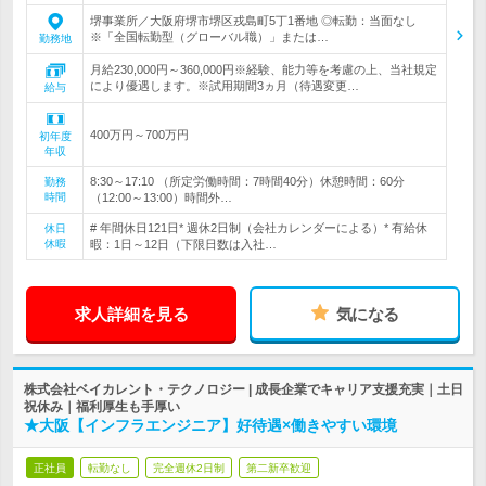
堺事業所／大阪府堺市堺区戎島町5丁1番地 ◎転勤：当面なし
※「全国転勤型（グローバル職）」または…
勤務地
月給230,000円～360,000円※経験、能力等を考慮の上、当社規定
により優遇します。※試用期間3ヵ月（待遇変更…
給与
400万円～700万円
初年度
年収
8:30～17:10 （所定労働時間：7時間40分）休憩時間：60分
勤務
時間
（12:00～13:00）時間外…
# 年間休日121日* 週休2日制（会社カレンダーによる）* 有給休
休日
休暇
暇：1日～12日（下限日数は入社…
求人詳細を見る
気になる
株式会社ベイカレント・テクノロジー | 成長企業でキャリア支援充実｜土日
祝休み｜福利厚生も手厚い
★大阪【インフラエンジニア】好待遇×働きやすい環境
正社員
転勤なし
完全週休2日制
第二新卒歓迎