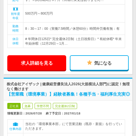
給与
500万円～800万円
初年度
年収
勤務
8：30～17：00（実働7.5時間／休憩60分）時間外労働有無：有
時間
# 年間休日125日* 完全週休2日制（土日祝祭日）* 有給休暇* 年末
休日
休暇
年始休暇（12月29日～1月…
求人詳細を見る
気になる
株式会社アイザック | 健康経営優良法人2026(大規模法人部門)に認定！無理
なく働けます
【営業職（環境事業）】経験者募集！各種手当・福利厚生充実◎
正社員
急募
学歴不問
完全週休2日制
情報更新日：2026/07/28
終了予定日：
2027/01/18
当社の「環境事業本部」にて営業活動（既存・新規）を行ってい
ただきます。
仕事内容