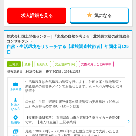
求人詳細を見る
気になる
株式会社国土開発センター | 「未来の自然を考える」北陸最大級の建設総合
コンサルタント
自然・生活環境をリサーチする【環境調査技術者】年間休日125
日
正社員
急募
転勤なし
完全週休2日制
女性のおしごと掲載中
情報更新日：2026/06/26
終了予定日：
2026/12/17
生活環境又は自然環境の調査を行います。計画立案・現地調査・
調査結果の報告をメインでお任せします。20～40代が中心となり
仕事内容
活躍中
◎自然・生活・環境影響評価等の環境調査の実務経験（10年以
対象と
上）をお持ちの方 ※U・Iターン歓迎！
なる方
【技術開発研究所】 石川県白山市八束穂3-7 ※マイカー通勤OK
です。 【雇入れ直後】上記事業所…
勤務地
月給：300,000円～500,000円※当社規定に準じて支給いたしま
す。※試用期間が3ヶ月（待遇に変更はありません…