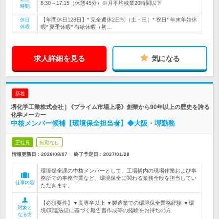
8:30～17:15（休憩45分）※月平均残業20時間以下
時間
【年間休日128日】* 完全週休2日制（土・日）* 祝日* 年末年始休
休日
休暇
暇* 夏季休暇* 有給休暇（初…
求人詳細を見る
気になる
新着
堺化学工業株式会社 | 《プライム市場上場》創業から90年以上の歴史を誇る
化学メーカー
中核メンバー候補【環境保全担当者】◆大阪・堺勤務
正社員
転勤なし
情報更新日：2026/08/07
終了予定日：
2027/01/28
環境保全課の中核メンバーとして、工場構内の現場作業および事
務所での事務作業など、環境保全に関わる業務全般を担当してい
仕事内容
ただきます。
【必須要件】▼高専卒以上 ▼製造業での環境保全業務経験 ▼環
対象と
境/関連法規に基づく報告書作成等の経験をお持ちの方
なる方