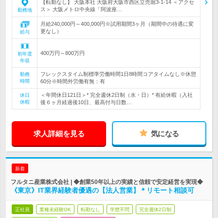
【転勤なし】 大阪本社 大阪府大阪市西区立売堀3-1-14 ＜アクセ
ス＞ 大阪メトロ中央線「阿波座…
勤務地
月給240,000円～400,000円※試用期間3ヶ月（期間中の待遇に変
更なし）
給与
400万円～800万円
初年度
年収
フレックスタイム制標準労働時間1日8時間コアタイムなし※休憩
勤務
時間
60分※時間外労働有無：有
＜年間休日121日＞* 完全週休2日制（水・日）* 有給休暇（入社
休日
休暇
後６ヶ月経過後10日、最高付与日数…
求人詳細を見る
気になる
新着
フルタニ産業株式会社 | ◆創業50年以上の実績と信頼で安定経営を実現◆
《東京》IT業界経験者優遇の【法人営業】＊リモート相談可
正社員
業種未経験OK
転勤なし
学歴不問
完全週休2日制