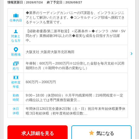
情報更新日：2026/07/24
終了予定日：
2026/08/27
◆業界のリーディングカンパニーのIT課題を、インフラエンジニ
アとして解決いただきます。◆コンサルティング領域へ挑戦でき
仕事内容
るチャンスも豊富です。
【経験者優遇/第二新卒歓迎】＜応募条件＞◆インフラ（NW・SV
問わず）業務経験3年以上の方◆着実な成長を目指す方が活躍
対象と
中。
なる方
大阪支社 大阪府大阪市北区梅田
勤務地
年俸制：600万円～2000万円※12分割した金額を毎月支給※試用
期間3カ月（※期間中の待遇の変動なし）
給与
600万円～2000万円
初年度
年収
9:00～18:00（休憩60分）※月平均残業時間：21時間程度※一定
勤務
時間
の職位以上では専門業務型裁量労…
年間休日126日完全週休2日制（土・日）祝日年末年始休暇夏季休
休日
休暇
暇:3日有給休暇（初年度有給休暇日数:…
求人詳細を見る
気になる