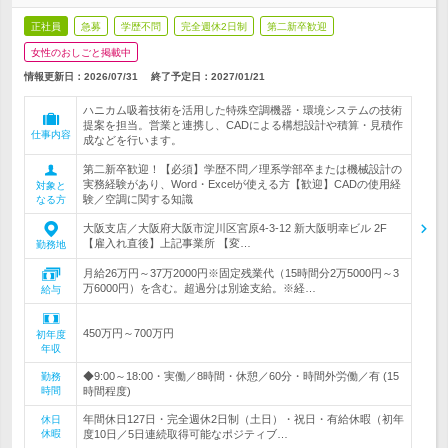
正社員
急募
学歴不問
完全週休2日制
第二新卒歓迎
女性のおしごと掲載中
情報更新日：2026/07/31
終了予定日：
2027/01/21
ハニカム吸着技術を活用した特殊空調機器・環境システムの技術
提案を担当。営業と連携し、CADによる構想設計や積算・見積作
仕事内容
成などを行います。
第二新卒歓迎！【必須】学歴不問／理系学部卒または機械設計の
実務経験があり、Word・Excelが使える方【歓迎】CADの使用経
対象と
験／空調に関する知識
なる方
大阪支店／大阪府大阪市淀川区宮原4-3-12 新大阪明幸ビル 2F
【雇入れ直後】上記事業所 【変…
勤務地
月給26万円～37万2000円※固定残業代（15時間分2万5000円～3
万6000円）を含む。超過分は別途支給。※経…
給与
450万円～700万円
初年度
年収
◆9:00～18:00・実働／8時間・休憩／60分・時間外労働／有 (15
勤務
時間
時間程度)
年間休日127日・完全週休2日制（土日）・祝日・有給休暇（初年
休日
休暇
度10日／5日連続取得可能なポジティブ…