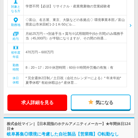
学歴不問【必須】リサイクル・産業廃棄物の営業経験者
対象と
なる方
◇富山、名古屋、東京、大阪などの各拠点◇ 環境事業本部／富山
県富山市米田町1-2-1 K-50ビル…
勤務地
月給25万円～+別途手当＋賞与※試用期間中(6か月間)のみ職務手
当（45,000円）が半額になりますが、その間の待遇…
給与
470万円～600万円
初年度
年収
勤務
8：20～17：20※休憩時間：60分※時間外労働の有無：有
時間
* 完全週休2日制／土日祝（会社カレンダーによる）* 年末年始*
休日
休暇
夏季休暇* 有給休暇ほか* 産休育…
求人詳細を見る
気になる
株式会社マイン | 【日本屈指のホテルアメニティメーカー】★年間休日124
日★
岐阜募集◎環境に考慮した自社製品【営業職】◎転勤なし