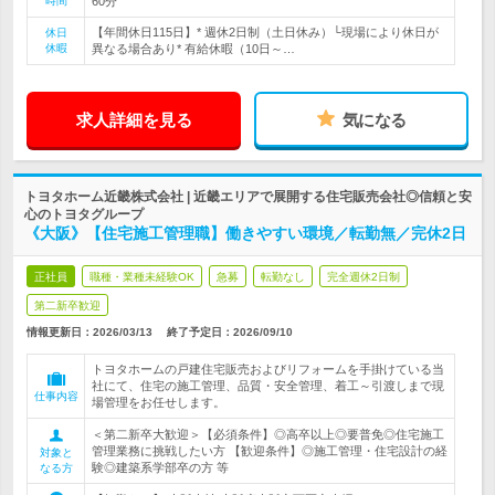
時間
60分
【年間休日115日】* 週休2日制（土日休み）└現場により休日が
休日
休暇
異なる場合あり* 有給休暇（10日～…
求人詳細を見る
気になる
トヨタホーム近畿株式会社 | 近畿エリアで展開する住宅販売会社◎信頼と安
心のトヨタグループ
《大阪》【住宅施工管理職】働きやすい環境／転勤無／完休2日
正社員
職種・業種未経験OK
急募
転勤なし
完全週休2日制
第二新卒歓迎
情報更新日：2026/03/13
終了予定日：
2026/09/10
トヨタホームの戸建住宅販売およびリフォームを手掛けている当
社にて、住宅の施工管理、品質・安全管理、着工～引渡しまで現
仕事内容
場管理をお任せします。
＜第二新卒大歓迎＞【必須条件】◎高卒以上◎要普免◎住宅施工
管理業務に挑戦したい方 【歓迎条件】◎施工管理・住宅設計の経
対象と
験◎建築系学部卒の方 等
なる方