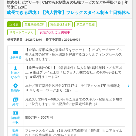
株式会社ビズリーチ | CMでもお馴染みの転職サービスなどを手掛ける｜年
間休日120日
成長できる環境！【法人営業】フレックスタイム制★土日祝休み
正社員
業種未経験OK
完全週休2日制
第二新卒歓迎
リモートワーク可
女性のおしごと掲載中
情報更新日：2026/08/04
終了予定日：
2026/09/07
【企業の採用成功と事業成長をサポート！】ビズリーチサービス
導入企業の経営・採用課題を解決するコンサルティングセールス
仕事内容
をお任せします。
【業界未経験OK！】《必須条件》法人営業経験1年以上／大卒以
上 ★東証プライム上場「ビジョナル株式会社」の100%子会社で
対象と
す ★週2日リモートOK！
なる方
本社／東京都渋谷区渋谷2丁目17-1 渋谷アクシュ17F ※転勤あ
り ※リモートワークあり（週2日…
勤務地
月給333,334円～466,667円※これまでのスキル・経験などを加味
して決定します。※上記月給には固定残業代（4…
給与
500万円～700万円
初年度
年収
フレックスタイム制（1日の標準労働時間／8時間）※コアタイム
勤務
時間
なし※始業時間帯／5:00～13:00※…