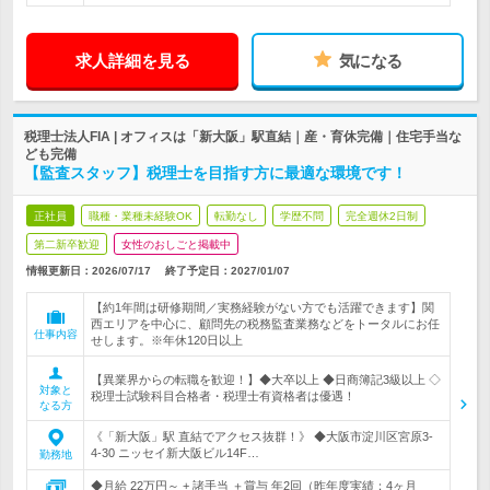
求人詳細を見る
気になる
税理士法人FIA | オフィスは「新大阪」駅直結｜産・育休完備｜住宅手当な
ども完備
【監査スタッフ】税理士を目指す方に最適な環境です！
正社員
職種・業種未経験OK
転勤なし
学歴不問
完全週休2日制
第二新卒歓迎
女性のおしごと掲載中
情報更新日：2026/07/17
終了予定日：
2027/01/07
【約1年間は研修期間／実務経験がない方でも活躍できます】関
西エリアを中心に、顧問先の税務監査業務などをトータルにお任
仕事内容
せします。※年休120日以上
【異業界からの転職を歓迎！】◆大卒以上 ◆日商簿記3級以上 ◇
対象と
税理士試験科目合格者・税理士有資格者は優遇！
なる方
《「新大阪」駅 直結でアクセス抜群！》 ◆大阪市淀川区宮原3-
4-30 ニッセイ新大阪ビル14F…
勤務地
◆月給 22万円～ + 諸手当 ＋賞与 年2回（昨年度実績：4ヶ月