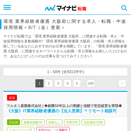
環境 業界経験者優遇 大阪府に関する求人・転職・中途
採用情報＜8/7（金）更新＞
マイナビ転職では「環境 業界経験者優遇 大阪府」に関連する転職・求人・中
途採用情報を多数掲載中!「環境 業界経験者優遇 大阪府」の転職・求人情報を
探しているあなたにおすすめのお仕事を掲載しています。「環境 業界経験者優
遇 大阪府」に関連するキーワードからも転職・求人情報をお探しいただけるの
で、あなたにぴったりのお仕事を見つけてみてください!
1～50件 (全9311件中)
…
1
2
3
4
5
100
新着
フルタニ産業株式会社 | ◆創業50年以上の実績と信頼で安定経営を実現◆
《大阪》IT業界経験者優遇の【法人営業】＊リモート相談可
正社員
業種未経験OK
転勤なし
学歴不問
完全週休2日制
リモートワーク可
女性のおしごと掲載中