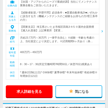
【全国・アジアからのニーズで業績好調】当社にてメンテナンス
業務全般をご担当いただきます。
仕事内容
【経験者歓迎／学歴不問】必須条件：■普通自動車免許■いずれか
に該当する方（機械メンテナンスのご経験をお持ちの方/理工系卒
対象と
の方）
なる方
【関東支店】 埼玉県さいたま市桜区田島3-4-5 ※屋内全面禁煙
【雇入れ直後】上記事業所 【変更…
勤務地
月給23.7万円～30万円（一律手当含む）※経験・年齢を考慮の
上、当社規定により決定します。※試用期間6ヶ月あり（条…
給与
400万円～450万円
初年度
年収
勤務
8：30～17：30(所定労働時間7時間50分／休憩70分)残業あり
時間
* 週休2日制(土日)* GW休暇* 夏季休暇* 年末年始休暇* 有給休暇※
休日
休暇
年間休日121日
求人詳細を見る
気になる