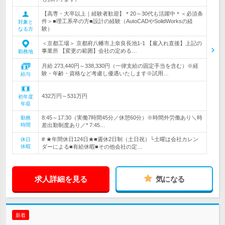
【高専・大卒以上｜経験者歓迎】＊20～30代も活躍中＊＜必須条
件＞■理工系卒の方■設計の経験（AutoCADやSolidWorksの経
対象と
験）
なる方
＜京都工場＞ 京都府八幡市上奈良長池1-1 【雇入れ直後】上記の
事業所 【変更の範囲】会社の定める…
勤務地
月給 273,440円～338,330円（一律支給の固定手当を含む）※経
験・年齢・資格など考慮し優遇いたします※試用…
給与
432万円～531万円
初年度
年収
8:45～17:30（実働7時間45分／休憩60分）※時間外労働あり＼時
勤務
時間
差出勤制度あり／* 7:45…
# ★年間休日124日★■週休2日制（土日祝）└土曜は会社カレン
休日
休暇
ダーによる■有給休暇■その他会社の定…
求人詳細を見る
気になる
新着