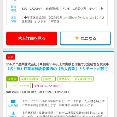
勤務
8:00～17:00のうち8時間勤務（その他、1時間休憩）※シフト制
時間
# ◆年間休日120日（2024年1月に休日数を増やしました！）* 週
休日
休暇
休2日制（シフト制）* 有給休…
求人詳細を見る
気になる
新着
フルタニ産業株式会社 | ◆創業50年以上の実績と信頼で安定経営を実現◆
《名古屋》IT業界経験者優遇の【法人営業】＊リモート相談可
正社員
業種未経験OK
転勤なし
学歴不問
完全週休2日制
リモートワーク可
女性のおしごと掲載中
情報更新日：2026/06/12
終了予定日：
2026/12/03
ITエンジニア不足の企業様に対し、ニーズに合った人材を紹介す
る営業業務をお任せします。新規開拓や提案も行います。
仕事内容
【学歴不問・経験者優遇！】ITや人材営業経験1年以上ある方歓
迎！20代～40代男女問わず活躍中◎自由度高く働きやすい環境で