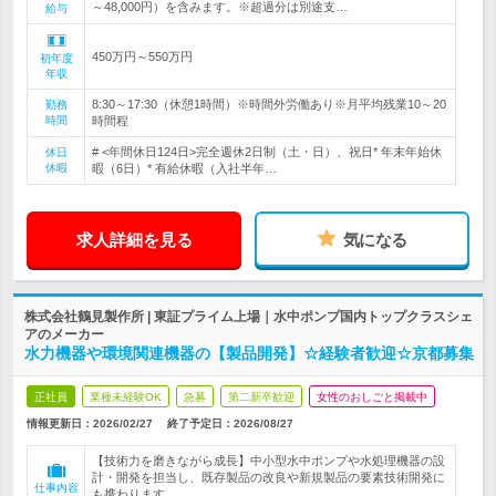
～48,000円）を含みます。※超過分は別途支…
給与
450万円～550万円
初年度
年収
8:30～17:30（休憩1時間）※時間外労働あり※月平均残業10～20
勤務
時間
時間程
# <年間休日124日>完全週休2日制（土・日）、祝日* 年末年始休
休日
休暇
暇（6日）* 有給休暇（入社半年…
求人詳細を見る
気になる
株式会社鶴見製作所 | 東証プライム上場｜水中ポンプ国内トップクラスシェ
アのメーカー
水力機器や環境関連機器の【製品開発】☆経験者歓迎☆京都募集
正社員
業種未経験OK
急募
第二新卒歓迎
女性のおしごと掲載中
情報更新日：2026/02/27
終了予定日：
2026/08/27
【技術力を磨きながら成長】中小型水中ポンプや水処理機器の設
計・開発を担当し、既存製品の改良や新規製品の要素技術開発に
仕事内容
も携わります。