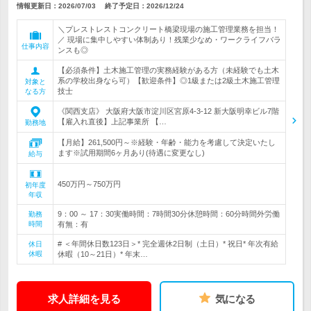
情報更新日：2026/07/03
終了予定日：
2026/12/24
＼プレストレストコンクリート橋梁現場の施工管理業務を担当！
／ 現場に集中しやすい体制あり！残業少なめ・ワークライフバラ
仕事内容
ンスも◎
【必須条件】土木施工管理の実務経験がある方（未経験でも土木
系の学校出身なら可）【歓迎条件】◎1級または2級土木施工管理
対象と
技士
なる方
《関西支店》 大阪府大阪市淀川区宮原4-3-12 新大阪明幸ビル7階
【雇入れ直後】上記事業所 【…
勤務地
【月給】261,500円～※経験・年齢・能力を考慮して決定いたし
ます※試用期間6ヶ月あり(待遇に変更なし)
給与
450万円～750万円
初年度
年収
9：00 ～ 17：30実働時間：7時間30分休憩時間：60分時間外労働
勤務
時間
有無：有
# ＜年間休日数123日＞* 完全週休2日制（土日）* 祝日* 年次有給
休日
休暇
休暇（10～21日）* 年末…
求人詳細を見る
気になる