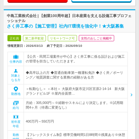
中島工業株式会社 | 【創業100周年超】日本産業を支える設備工事プロフェ
ッショナル
さく井工事の【施工管理】社内IT環境を強化中！★大阪募集
正社員
第二新卒歓迎
リモートワーク可
女性のおしごと掲載中
情報更新日：2026/03/13
終了予定日：
2026/09/10
【公共・民間工場案件が中心】さく井工事に係る設計および施工
の管理を担当していただきます。
仕事内容
◆高卒以上の方 ◆普通自動車第一種運転免許 ◆さく井／ボーリ
対象と
ング／地質調査に関する業務の経験がある方
なる方
＜転勤なし＞ ＜本社＞ 大阪府大阪市淀川区宮原2-14-14 新大阪
グランドビル1F ※屋内全面禁…
勤務地
月給：305,000円～※経験やスキルにより決定します。※試用期
間4ヶ月（待遇に変更なし）
給与
400万円～550万円
初年度
年収
【フレックスタイム制】標準労働時間1日8時間※残業あり※休憩
勤務