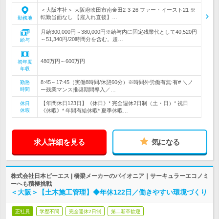
＜大阪本社＞ 大阪府吹田市南金田2-3-26 ファー・イースト21 ※
転勤当面なし 【雇入れ直後】…
勤務地
月給300,000円～380,000円※給与内に固定残業代として40,520円
～51,340円/20時間分を含む。超…
給与
480万円～600万円
初年度
年収
8:45～17:45（実働8時間/休憩60分）※時間外労働有無:有# ＼ノ
勤務
時間
ー残業マンス推奨期間導入／…
【年間休日123日】《休日》* 完全週休2日制（土・日）* 祝日
休日
休暇
《休暇》* 年間有給休暇* 夏季休暇…
求人詳細を見る
気になる
株式会社日本ピーエス | 橋梁メーカーのパイオニア｜サーキュラーエコノミ
ーへも積極挑戦
＜大阪＞【土木施工管理】◆年休122日／働きやすい環境づくり
正社員
学歴不問
完全週休2日制
第二新卒歓迎