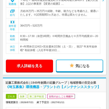
＜本社＞ 福岡県遠賀郡遠賀町大字尾崎馬場久保420-1 【雇入れ直
後】上記の事業所 【変更の範囲】…
勤務地
月給26万円～35万円※経験、年齢、能力などを考慮の上、優遇い
たします。※試用期間3ヵ月あり。待遇は変わりません。
給与
364万円～520万円
初年度
年収
8:30～17:30（休憩1時間）※時間外労働あり※月平均残業10～20
勤務
時間
時間程
# <年間休日124日>完全週休2日制（土・日）、祝日* 年末年始休
休日
休暇
暇* 有給休暇（入社半年後10日…
求人詳細を見る
気になる
近藤工業株式会社 | 1949年創業の近藤グループ｜地域密着の安定企業
《埼玉募集》環境機器・プラントの【メンテナンススタッフ】
正社員
急募
第二新卒歓迎
女性のおしごと掲載中
情報更新日：2026/07/21
終了予定日：
2027/01/11