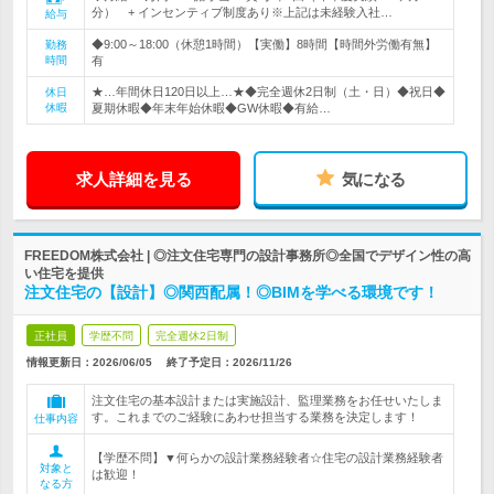
分） + インセンティブ制度あり※上記は未経験入社…
給与
◆9:00～18:00（休憩1時間）【実働】8時間【時間外労働有無】
勤務
時間
有
★…年間休日120日以上…★◆完全週休2日制（土・日）◆祝日◆
休日
休暇
夏期休暇◆年末年始休暇◆GW休暇◆有給…
求人詳細を見る
気になる
FREEDOM株式会社 | ◎注文住宅専門の設計事務所◎全国でデザイン性の高
い住宅を提供
注文住宅の【設計】◎関西配属！◎BIMを学べる環境です！
正社員
学歴不問
完全週休2日制
情報更新日：2026/06/05
終了予定日：
2026/11/26
注文住宅の基本設計または実施設計、監理業務をお任せいたしま
す。これまでのご経験にあわせ担当する業務を決定します！
仕事内容
【学歴不問】▼何らかの設計業務経験者☆住宅の設計業務経験者
対象と
は歓迎！
なる方