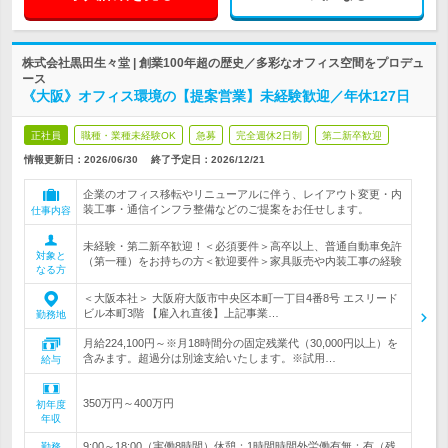
株式会社黒田生々堂 | 創業100年超の歴史／多彩なオフィス空間をプロデュ
ース
《大阪》オフィス環境の【提案営業】未経験歓迎／年休127日
正社員
職種・業種未経験OK
急募
完全週休2日制
第二新卒歓迎
情報更新日：2026/06/30
終了予定日：
2026/12/21
企業のオフィス移転やリニューアルに伴う、レイアウト変更・内
装工事・通信インフラ整備などのご提案をお任せします。
仕事内容
未経験・第二新卒歓迎！＜必須要件＞高卒以上、普通自動車免許
対象と
（第一種）をお持ちの方＜歓迎要件＞家具販売や内装工事の経験
なる方
＜大阪本社＞ 大阪府大阪市中央区本町一丁目4番8号 エスリード
ビル本町3階 【雇入れ直後】上記事業…
勤務地
月給224,100円～※月18時間分の固定残業代（30,000円以上）を
含みます。超過分は別途支給いたします。※試用…
給与
350万円～400万円
初年度
年収
9:00～18:00（実働8時間）休憩：1時間時間外労働有無：有（残
勤務