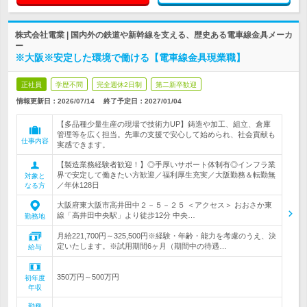
株式会社電業 | 国内外の鉄道や新幹線を支える、歴史ある電車線金具メーカ
ー
※大阪※安定した環境で働ける【電車線金具現業職】
正社員
学歴不問
完全週休2日制
第二新卒歓迎
情報更新日：2026/07/14
終了予定日：
2027/01/04
【多品種少量生産の現場で技術力UP】鋳造や加工、組立、倉庫
管理等を広く担当。先輩の支援で安心して始められ、社会貢献も
仕事内容
実感できます。
【製造業務経験者歓迎！】◎手厚いサポート体制有◎インフラ業
界で安定して働きたい方歓迎／福利厚生充実／大阪勤務＆転勤無
対象と
／年休128日
なる方
大阪府東大阪市高井田中２－５－２５ ＜アクセス＞ おおさか東
線「高井田中央駅」より徒歩12分 中央…
勤務地
月給221,700円～325,500円※経験・年齢・能力を考慮のうえ、決
定いたします。※試用期間6ヶ月（期間中の待遇…
給与
350万円～500万円
初年度
年収
勤務