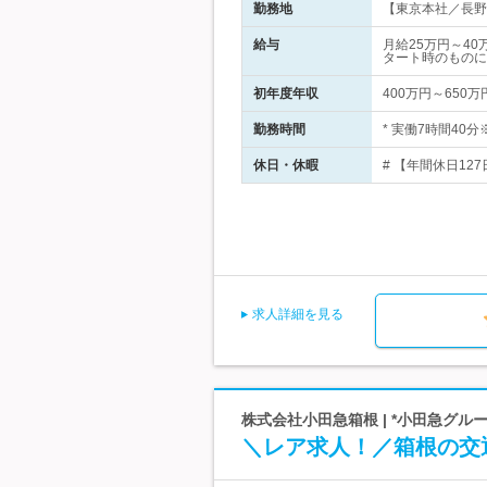
勤務地
【東京本社／長野・
給与
月給25万円～4
タート時のものに
初年度年収
400万円～650万
勤務時間
* 実働7時間40
休日・休暇
# 【年間休日12
求人詳細を見る
株式会社小田急箱根 | *小田急グル
＼レア求人！／箱根の交