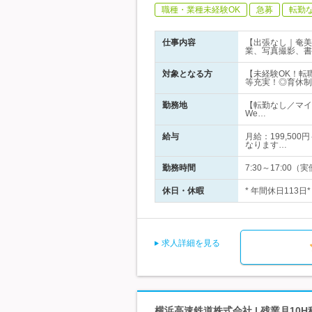
職種・業種未経験OK
急募
転勤
仕事内容
【出張なし｜奄美
業、写真撮影、書
対象となる方
【未経験OK！転
等充実！◎育休制
勤務地
【転勤なし／マイ
We…
給与
月給：199,50
なります…
勤務時間
7:30～17:0
休日・休暇
* 年間休日113日
求人詳細を見る
横浜高速鉄道株式会社 | 残業月10