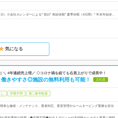
日）※会社カレンダーによる* 祝日* 有給休暇* 夏季休暇（4日間）* 年末年始休…
気になる
| ＼ 4年連続売上増／ ◇コロナ禍を経ても右肩上がりで成長中！
】働きやすさ◎施設の無料利用も可能！
正社員
なし
学歴不問
第二新卒歓迎
簡単な修繕・メンテナンス、業者対応、客室管理やルームキーピング業務を担当
柄や意欲重視の採用／◆学歴不問◆社会人デビューや未経験からホテル業界に挑戦