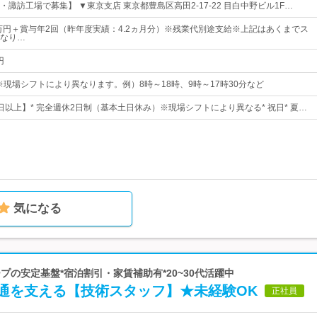
諏訪工場で募集】 ▼東京支店 東京都豊島区高田2-17-22 目白中野ビル1F…
0万円＋賞与年2回（昨年度実績：4.2ヵ月分）※残業代別途支給※上記はあくまでス
なり…
円
分※現場シフトにより異なります。例）8時～18時、9時～17時30分など
7日以上】* 完全週休2日制（基本土日休み）※現場シフトにより異なる* 祝日* 夏…
気になる
ープの安定基盤*宿泊割引・家賃補助有*20~30代活躍中
通を支える【技術スタッフ】★未経験OK
正社員