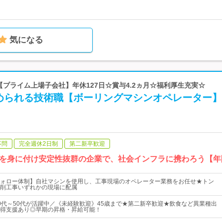
気になる
 【プライム上場子会社】年休127日☆賞与4.2ヵ月☆福利厚生充実☆
求められる技術職【ボーリングマシンオペレーター】
不問
完全週休2日制
第二新卒歓迎
を身に付け安定性抜群の企業で、社会インフラに携わろう【年間
ォロー体制】自社マシンを使用し、工事現場のオペレーター業務をお任せ★トン
削工事いずれかの現場に配属
0代～50代が活躍中／《未経験歓迎》45歳まで★第二新卒歓迎★飲食など異業種出
得支援あり◎早期の昇格・昇給可能！