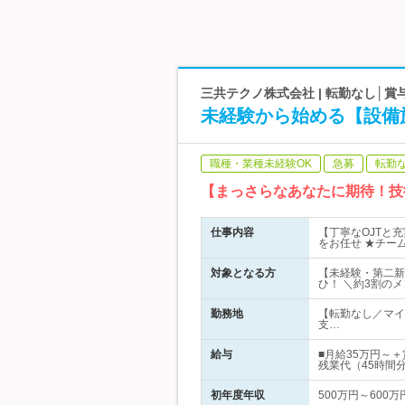
三共テクノ株式会社 | 転勤なし│
未経験から始める【設備
職種・業種未経験OK
急募
転勤
【まっさらなあなたに期待！技
仕事内容
【丁寧なOJTと
をお任せ ★チー
対象となる方
【未経験・第二新
ひ！ ＼約3割の
勤務地
【転勤なし／マイ
支…
給与
■月給35万円～
残業代（45時間
初年度年収
500万円～600万