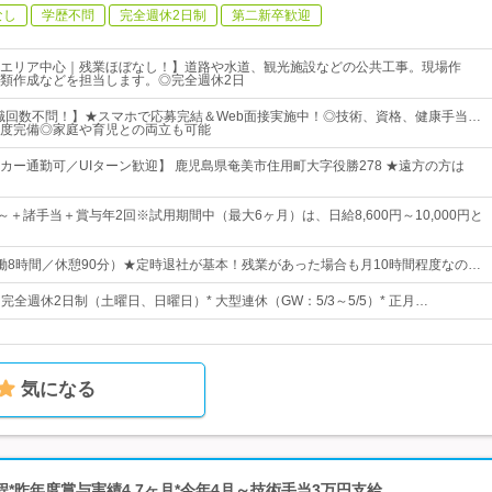
なし
学歴不問
完全週休2日制
第二新卒歓迎
エリア中心｜残業ほぼなし！】道路や水道、観光施設などの公共工事。現場作
類作成などを担当します。◎完全週休2日
職回数不問！】★スマホで応募完結＆Web面接実施中！◎技術、資格、健康手当…
度完備◎家庭や育児との両立も可能
カー通勤可／UIターン歓迎】 鹿児島県奄美市住用町大字役勝278 ★遠方の方は
0円～＋諸手当＋賞与年2回※試用期間中（最大6ヶ月）は、日給8,600円～10,000円と
0（実働8時間／休憩90分）★定時退社が基本！残業があった場合も月10時間程度なの…
* 完全週休2日制（土曜日、日曜日）* 大型連休（GW：5/3～5/5）* 正月…
気になる
H程*昨年度賞与実績4.7ヶ月*今年4月～技術手当3万円支給