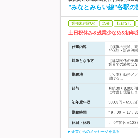
"みなとみらい線"各駅の
業種未経験OK
急募
転勤なし
土日祝休み&残業少なめ&初年
仕事内容
【横浜の交通、観
ど構想・計画段階
対象となる方
【建築関係の実務
業界での経験はな
勤務地
＼＼本社勤務／／
働ける…
給与
月給30万8,0
に考慮し優遇しま
初年度年収
500万円～650万
勤務時間
* 9：00 ～ 
休日・休暇
# 《年間休日123
企業からのメッセージを見る