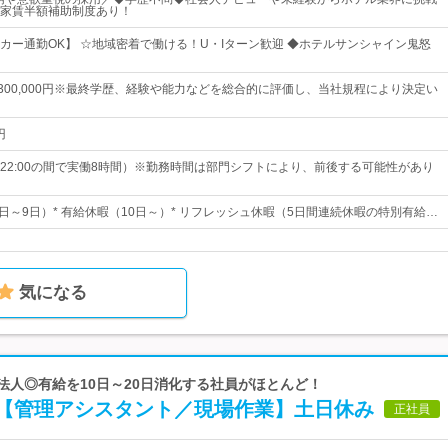
家賃半額補助制度あり！
カー通勤OK】 ☆地域密着で働ける！U・Iターン歓迎 ◆ホテルサンシャイン鬼怒
円～300,000円※最終学歴、経験や能力などを総合的に評価し、当社規程により決定い
円
0～22:00の間で実働8時間）※勤務時間は部門シフトにより、前後する可能性があり
8日～9日）* 有給休暇（10日～）* リフレッシュ休暇（5日間連続休暇の特別有給…
気になる
良法人◎有給を10日～20日消化する社員がほとんど！
【管理アシスタント／現場作業】土日休み
正社員