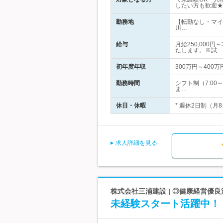
したい方も歓迎★
勤務地
【転勤なし・マイ
川…
給与
月給250,000
たします。※試…
初年度年収
300万円～400万
勤務時間
シフト制（7:0
ま…
休日・休暇
* 週休2日制（月
求人詳細を見る
株式会社三浦建設 | ◎健康経営優
未経験スタート活躍中！