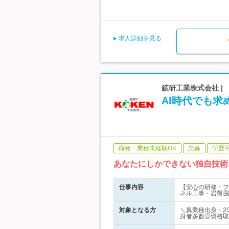
求人詳細を見る
鉱研工業株式会社 |
AI時代でも
職種・業種未経験OK
急募
学歴
あなたにしかできない独自技術
仕事内容
【安心の研修・フ
ネル工事・岩盤掘
対象となる方
＼異業種出身・2
身者多数◎資格取