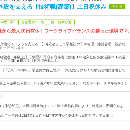
施設を支える【技術職(建築)】土日祝休み
正社員
学歴不問
完全週休2日制
第二新卒歓迎
度から最大20日有休！ワークライフバランスの整った環境でマ
光地のインフラを支える！】発注者として駅施設の工事管理・維持管理・設計な
から担当します
経験者(3年以上)】◎学歴不問 ◎有資格者は歓迎 ★中途入社組多数活躍中 ★鉄道
くてもOK ★横浜本社勤務で転勤なし
 《「元町・中華街」駅直結の好立地♪》 《転勤なく大好きな横浜の地に密着して
00円以上＋諸手当＋賞与（年2回／昨年度実績4.7か月分）など※年齢、スキル等を十分
…
円
17：30（休憩60分）※現場研修時はシフト制※業務内容により、終電後に夜間立会を…
日》* 完全週休2日制(土日)* 祝日* 年末年始* 夏休み(5日間付与。半日単…