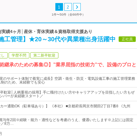
1
2
1件〜50件（全66件中）
賞与実績4ヶ月│産休・育休実績＆資格取得支援あり
施工管理】★20～30代や異業種出身活躍中
正社員
なし
学歴不問
第二新卒歓迎
術継承のための募集◎】”業界屈指の技術力”で、設備のプロと
充実のサポート体制で着実に成長】空調・衛生・防災・電気設備工事の施工管理業務
ム制のため、未経験でも安心
卒歓迎│人柄重視の採用】手に職付けたい方やキャリアアップを目指したい方もぜ
メンバーが未経験スタート／
カー通勤OK（駐車場あり）】 《本社》 ■京都府長岡京市開田2丁目7番8 《九州
＋賞与年2回※経験・能力・適性などを考慮のうえ、優遇いたします※上記には固定
分／8万…
円