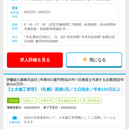
450万円～650万円
初年度
年収
8：45～17：30 （所定労働時間7.75時間）休憩時間：60分時間外
勤務
時間
労働有無：有就業時間補足:作…
* 完全週休2日制(土、日、祝)* 有給休暇* 年末年始休暇* 創業記念
休日
休暇
日休暇* 慶弔等特別休暇* …
求人詳細を見る
気になる
伊藤組土建株式会社 | 年商481億円/明治26年~/北海道を代表する企業/想定年
収450万円~
【土木施工管理】《札幌》面接1回／土日祝休／年休120日以上
正社員
転勤なし
学歴不問
完全週休2日制
第二新卒歓迎
情報更新日：2026/05/29
終了予定日：
2026/10/22
当社の北海道本社にて、土木施工管理職としてご活躍していただ
きます。
仕事内容