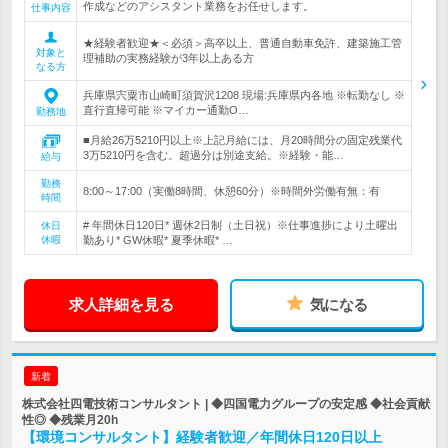
作成などのアシスタント業務をお任せします。
仕事内容
★経験者歓迎★＜必須＞高卒以上、普通自動車免許、建築施工管
対象と
理補助の実務経験が3年以上ある方
なる方
兵庫県宍粟市山崎町須賀沢1208 現場:兵庫県内各地 ※転勤なし ※
直行直帰可能 ※マイカー通勤O…
勤務地
■月給26万5210円以上※上記月給には、月20時間分の固定残業代
3万5210円を含む。超過分は別途支給。※経験・能…
給与
勤務
8:00～17:00（実働8時間、休憩60分）※時間外労働有無：有
時間
# 年間休日120日* 週休2日制（土日祝）※仕事進捗により土曜出
休日
休暇
勤あり* GW休暇* 夏季休暇* …
求人詳細を見る
気になる
新着
株式会社四電技術コンサルタント | ◆四国電力グループの安定感 ◆社会貢献
性◎ ◆残業月20h
【環境コンサルタント】経験者歓迎／年間休日120日以上