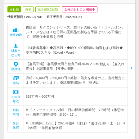
正社員
急募
完全週休2日制
女性のおしごと掲載中
情報更新日：2026/07/31
終了予定日：
2027/01/21
胃腸薬「サクロン」シリーズ、乗りもの酔い薬「トラベルミン」
シリーズなど様々な分野の医薬品の製造を手掛けている工場に
仕事内容
て、環境保全業務を担当。
《経験者募集》◆高卒以上◆ISO14001関連の知識および経験◆
対象と
基本的PCスキル（Excel・Word）
なる方
【群馬工場】 群馬県太田市世良田町3038-2 ※転勤あり 【雇入れ
直後】上記事業所 【変更の範囲…
勤務地
月給220,000円～350,000円※経験、能力を考慮の上、当社規定に
より決定いたします。※試用期間3か月（待遇に…
給与
352万円～600万円
初年度
年収
# 《フレックスタイム制》1日の標準労働時間…7.5時間（休憩60
勤務
時間
分）標準労働時間帯…8:30～17…
# 【年間休日125日】2025年度# 《休日》* 週休2日制（土・日）#
休日
休暇
《休暇》* 年間有給休暇…