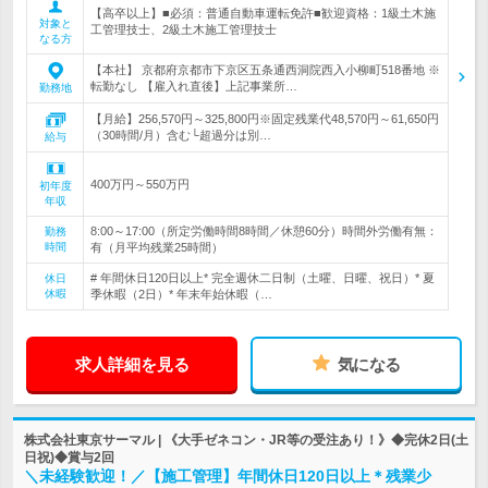
【高卒以上】■必須：普通自動車運転免許■歓迎資格：1級土木施
対象と
工管理技士、2級土木施工管理技士
なる方
【本社】 京都府京都市下京区五条通西洞院西入小柳町518番地 ※
転勤なし 【雇入れ直後】上記事業所…
勤務地
【月給】256,570円～325,800円※固定残業代48,570円～61,650円
（30時間/月）含む└超過分は別…
給与
400万円～550万円
初年度
年収
8:00～17:00（所定労働時間8時間／休憩60分）時間外労働有無：
勤務
時間
有（月平均残業25時間）
# 年間休日120日以上* 完全週休二日制（土曜、日曜、祝日）* 夏
休日
休暇
季休暇（2日）* 年末年始休暇（…
求人詳細を見る
気になる
株式会社東京サーマル | 《大手ゼネコン・JR等の受注あり！》◆完休2日(土
日祝)◆賞与2回
＼未経験歓迎！／【施工管理】年間休日120日以上＊残業少