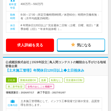
400万円～550万円
初年度
年収
8:00～17:00（所定労働時間8時間／休憩60分）時間外労働有無：
勤務
時間
有（月平均残業25時間）
# 年間休日120日以上* 完全週休二日制（土曜、日曜、祝日）* 夏
休日
休暇
季休暇（2日）* 年末年始休暇（…
求人詳細を見る
気になる
公成建設株式会社 | 1928年設立│鳥人間コンテストの離陸台も手がける地域
密着企業
【土木施工管理】年間休日120日以上◆土日祝休み
正社員
業種未経験OK
急募
転勤なし
完全週休2日制
第二新卒歓迎
女性のおしごと掲載中
情報更新日：2026/07/17
終了予定日：
2027/01/07
土木施工管理職として、インフラ工事現場で計画や安全、品質管
理を担当します。
仕事内容