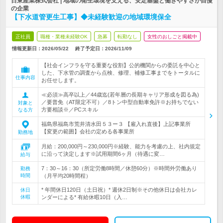
日東産業株式会社 | 地域の衛生環境を支える、安定基盤と働きやすさが自慢
の企業
【下水道管更生工事】◆未経験歓迎の地域環境保全
正社員
職種・業種未経験OK
急募
転勤なし
女性のおしごと掲載中
情報更新日：2026/05/22
終了予定日：
2026/11/09
【社会インフラを守る重要な役割】公的機関からの委託を中心と
した、下水管の調査から点検、修理、補修工事までをトータルに
仕事内容
お任せします。
≪必須≫高卒以上／44歳迄(若年層の長期キャリア形成を図る為)
／要普免（AT限定不可）／8トン中型自動車免許※お持ちでない
対象と
方要相談※／PCスキル
なる方
福島県福島市荒井清水田５３ー３ 【雇入れ直後】上記事業所
【変更の範囲】会社の定める各事業所
勤務地
月給：200,000円～230,000円※経験、能力を考慮の上、社内規定
に沿って決定します※試用期間6ヶ月（待遇に変…
給与
7：30～16：30（所定労働8時間／休憩60分）※時間外労働あり
勤務
時間
（月平均20時間程）
* 年間休日120日（土日祝）* 週休2日制※その他休日は会社カレ
休日
休暇
ンダーによる* 有給休暇10日（入…