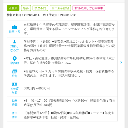
正社員
急募
学歴不問
第二新卒歓迎
女性のおしごと掲載中
情報更新日：2026/04/14
終了予定日：
2026/10/12
自然環境や生活環境の各種調査、環境影響評価、土壌汚染調査な
ど、環境保全に関する幅広いコンサルティング業務をお任せしま
仕事内容
す。
学歴不問！《必須》■要普免 ■環境コンサルタントや環境調査業
務の経験《歓迎》環境計量士や土壌汚染調査技術管理者などの資
対象と
格をお持ちの方
なる方
■本社・高松支店／香川県高松市牟礼町牟礼1007-3 ※琴電『六万
寺』駅から徒歩2分 ＜転勤＞ あ…
勤務地
■月給24万円～38万円※前職の年収や経験・能力・保有資格等を
考慮の上、決定します。※試用期間なし
給与
380万円～600万円
初年度
年収
■8：40～17：20（実働7時間40分／休憩60分）時間外労働：有※
勤務
時間
残業は月平均20時間
【年間休日129日】■週休2日制■年末年始休暇■メーデー■年次有
休日
休暇
給休暇■特別休暇（転勤・結婚・産前産…