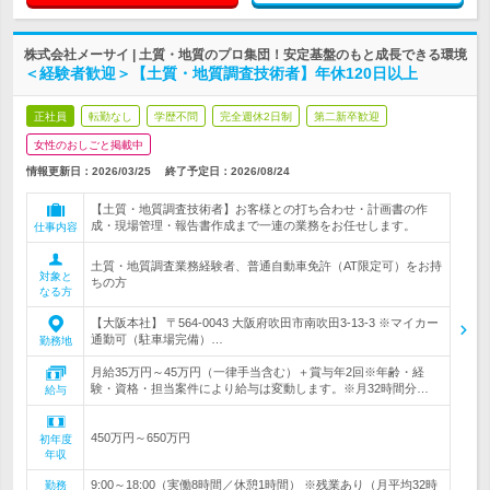
株式会社メーサイ | 土質・地質のプロ集団！安定基盤のもと成長できる環境
＜経験者歓迎＞【土質・地質調査技術者】年休120日以上
正社員
転勤なし
学歴不問
完全週休2日制
第二新卒歓迎
女性のおしごと掲載中
情報更新日：2026/03/25
終了予定日：
2026/08/24
【土質・地質調査技術者】お客様との打ち合わせ・計画書の作
成・現場管理・報告書作成まで一連の業務をお任せします。
仕事内容
土質・地質調査業務経験者、普通自動車免許（AT限定可）をお持
対象と
ちの方
なる方
【大阪本社】 〒564-0043 大阪府吹田市南吹田3-13-3 ※マイカー
通勤可（駐車場完備）…
勤務地
月給35万円～45万円（一律手当含む）＋賞与年2回※年齢・経
験・資格・担当案件により給与は変動します。※月32時間分…
給与
450万円～650万円
初年度
年収
9:00～18:00（実働8時間／休憩1時間） ※残業あり（月平均32時
勤務