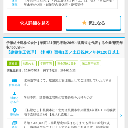
【年間休日120日】・完全週休2日制（土、日、祝）・有給休暇・
休日
休暇
年末年始休暇・創業記念日休暇・慶弔等特…
求人詳細を見る
気になる
伊藤組土建株式会社 | 年商481億円/明治26年~/北海道を代表する企業/想定年
収450万円~
【建築施工管理】《札幌》面接1回／土日祝休／年休120日以上
正社員
転勤なし
学歴不問
完全週休2日制
第二新卒歓迎
情報更新日：2026/05/29
終了予定日：
2026/10/22
北海道本社にて、建築施工管理職としてご活躍していただきま
す。
仕事内容
学歴不問、建築施工管理の実務経験をお持ちの方
対象と
なる方
【転勤なし】札幌本社：北海道札幌市中央区北4条西4-1 ※札幌駅
地下直結徒歩2分 【雇入れ直後】上…
勤務地
月給：300,000円～補足想定年収はあくまでも目安の金額であ
り、職務経歴等により上下する可能性があります。勤務実態…
給与