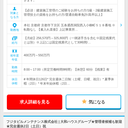
きます。
【必須：建築施工管理のご経験をお持ちの方/1級・2級建築施工
対象と
管理技士の資格をお持ちの方/普通自動車免許/高卒以上】
なる方
本社 京都府 京都市下京区 五条通西洞院西入小柳町５１８番地 ※
転勤なし 【雇入れ直後】上記事業所…
勤務地
【月給】256,570円～325,800円（一律諸手当を含む※固定残業代
とは別）※上記には固定残業代として30時間/…
給与
400万円～550万円
初年度
年収
勤務
8:00～17:00（所定労働時間8時間）【休憩】60分 【残業】有
時間
# 年間休日126日* 完全週休二日制（土曜、日曜、祝日）* 夏季休
休日
休暇
暇（2日）* 年末年始休暇（2日…
求人詳細を見る
気になる
フジタビルメンテナンス株式会社 | 大和ハウスグループ★管理者候補も歓迎
★完全週休2日（土日）祝