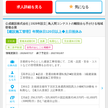
求人詳細を見る
気になる
公成建設株式会社 | 1928年設立│鳥人間コンテストの離陸台も手がける地域
密着企業
【建設施工管理】年間休日120日以上◆土日祝休み
正社員
業種未経験OK
急募
転勤なし
完全週休2日制
第二新卒歓迎
女性のおしごと掲載中
情報更新日：2026/07/17
終了予定日：
2027/01/07
京都府を中心とした建築工事現場にて、工程・品質・安全・コス
トなどの管理業務をお任せします。
仕事内容
【高卒以上】■必須：普通自動車運転免許■歓迎資格：1級建築施
対象と
工管理技士、2級建築施工管理技士
なる方
【本社】 京都府京都市下京区五条通西洞院西入小柳町518番地 ※
転勤なし 【雇入れ直後】上記事業所…
勤務地
【月給】256,570円～325,800円※固定残業代48,570円～61,650円
（30時間/月）含む└超過分は別…
給与