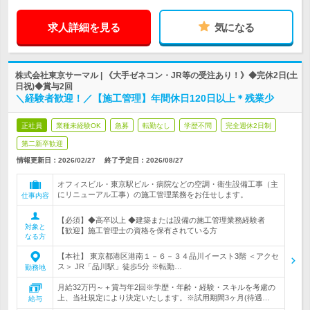
求人詳細を見る
気になる
株式会社東京サーマル | 《大手ゼネコン・JR等の受注あり！》◆完休2日(土
日祝)◆賞与2回
＼経験者歓迎！／【施工管理】年間休日120日以上＊残業少
正社員
業種未経験OK
急募
転勤なし
学歴不問
完全週休2日制
第二新卒歓迎
情報更新日：2026/02/27
終了予定日：
2026/08/27
オフィスビル・東京駅ビル・病院などの空調・衛生設備工事（主
にリニューアル工事）の施工管理業務をお任せします。
仕事内容
【必須】◆高卒以上 ◆建築または設備の施工管理業務経験者
対象と
【歓迎】施工管理士の資格を保有されている方
なる方
【本社】 東京都港区港南１－６－３４品川イースト3階 ＜アクセ
ス＞ JR「品川駅」徒歩5分 ※転勤…
勤務地
月給32万円～＋賞与年2回※学歴・年齢・経験・スキルを考慮の
上、当社規定により決定いたします。※試用期間3ヶ月(待遇…
給与