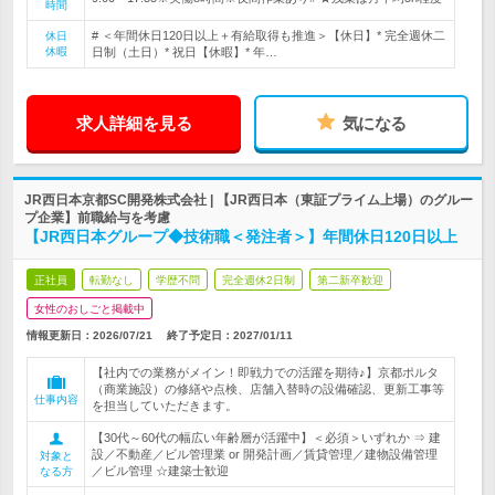
時間
# ＜年間休日120日以上＋有給取得も推進＞【休日】* 完全週休二
休日
休暇
日制（土日）* 祝日【休暇】* 年…
求人詳細を見る
気になる
JR西日本京都SC開発株式会社 | 【JR西日本（東証プライム上場）のグルー
プ企業】前職給与を考慮
【JR西日本グループ◆技術職＜発注者＞】年間休日120日以上
正社員
転勤なし
学歴不問
完全週休2日制
第二新卒歓迎
女性のおしごと掲載中
情報更新日：2026/07/21
終了予定日：
2027/01/11
【社内での業務がメイン！即戦力での活躍を期待♪】京都ポルタ
（商業施設）の修繕や点検、店舗入替時の設備確認、更新工事等
仕事内容
を担当していただきます。
【30代～60代の幅広い年齢層が活躍中】＜必須＞いずれか ⇒ 建
設／不動産／ビル管理業 or 開発計画／賃貸管理／建物設備管理
対象と
／ビル管理 ☆建築士歓迎
なる方