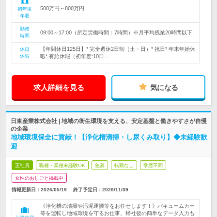
500万円～800万円
初年度
年収
勤務
09:00～17:00（所定労働時間：7時間）※月平均残業20時間以下
時間
【年間休日125日】* 完全週休2日制（土・日）* 祝日* 年末年始休
休日
休暇
暇* 有給休暇（初年度:10日…
求人詳細を見る
気になる
日東産業株式会社 | 地域の衛生環境を支える、安定基盤と働きやすさが自慢
の企業
地域環境保全に貢献！【浄化槽清掃・し尿くみ取り】◆未経験歓
迎
正社員
職種・業種未経験OK
急募
転勤なし
学歴不問
女性のおしごと掲載中
情報更新日：2026/05/19
終了予定日：
2026/11/09
《浄化槽の清掃や汚泥運搬等をお任せします！》バキュームカー
等を運転し地域環境を守るお仕事。帰社後の簡単なデータ入力も