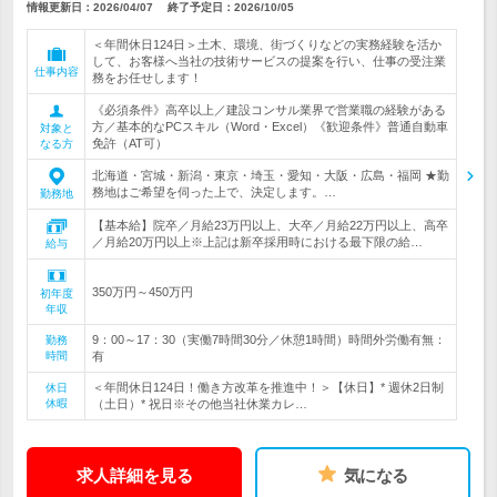
情報更新日：2026/04/07
終了予定日：
2026/10/05
＜年間休日124日＞土木、環境、街づくりなどの実務経験を活か
して、お客様へ当社の技術サービスの提案を行い、仕事の受注業
仕事内容
務をお任せします！
《必須条件》高卒以上／建設コンサル業界で営業職の経験がある
方／基本的なPCスキル（Word・Excel）《歓迎条件》普通自動車
対象と
免許（AT可）
なる方
北海道・宮城・新潟・東京・埼玉・愛知・大阪・広島・福岡 ★勤
務地はご希望を伺った上で、決定します。…
勤務地
【基本給】院卒／月給23万円以上、大卒／月給22万円以上、高卒
／月給20万円以上※上記は新卒採用時における最下限の給…
給与
350万円～450万円
初年度
年収
9：00～17：30（実働7時間30分／休憩1時間）時間外労働有無：
勤務
時間
有
＜年間休日124日！働き方改革を推進中！＞【休日】* 週休2日制
休日
休暇
（土日）* 祝日※その他当社休業カレ…
求人詳細を見る
気になる