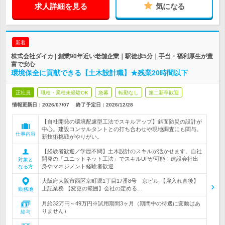
求人詳細を見る
気になる
新着
株式会社ダイカ | 創業90年近い老舗企業｜駅徒歩5分｜手当・福利厚生が豊
富で安心
環境保全に貢献できる【土木設計職】★残業20時間以下
正社員
職種・業種未経験OK
急募
転勤なし
第二新卒歓迎
情報更新日：2026/07/07
終了予定日：
2026/12/28
【自社開発の環境配慮型工法でスキルアップ】斜面防災の設計が
中心。建設コンサルタントとの打ち合わせや現地調査にも関与。
仕事内容
新技術挑戦がやりがい。
【経験者歓迎／学歴不問】土木設計のスキルが活かせます。自社
開発の「ユニットネット工法」でスキルUPが可能！建設会社出
対象と
身やマネジメント経験者歓迎
なる方
大阪府大阪市西区京町堀1丁目17番8号 京ビル 【雇入れ直後】
上記業務 【変更の範囲】会社の定める…
勤務地
月給32万円～49万円※試用期間3ヶ月（期間中の待遇に変動はあ
りません）
給与