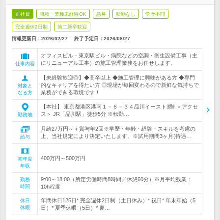
正社員
職種・業種未経験OK
急募
転勤なし
学歴不問
完全週休2日制
第二新卒歓迎
情報更新日：2026/02/27
終了予定日：
2026/08/27
オフィスビル・東京駅ビル・病院などの空調・衛生設備工事（主
にリニューアル工事）の施工管理業務をお任せします。
仕事内容
【未経験歓迎◎】◆高卒以上 ◆施工管理に興味がある方 ◆専門
的なキャリアを得たい方 ◎現場が毎回変わるので新鮮な気持ちで
対象と
業務ができる環境です！
なる方
【本社】 東京都港区港南１－６－３４品川イースト3階 ＜アクセ
ス＞ JR「品川駅」徒歩5分 ※転勤…
勤務地
月給27万円～＋賞与年2回※学歴・年齢・経験・スキルを考慮の
上、当社規定により決定いたします。※試用期間3ヶ月(待遇…
給与
400万円～500万円
初年度
年収
9:00～18:00（所定労働時間8時間／休憩60分）※月平均残業：
勤務
時間
10h程度
年間休日125日* 完全週休2日制（土日休み）* 祝日* 年末年始（5
休日
休暇
日）* 夏季休暇（5日）* 慶…