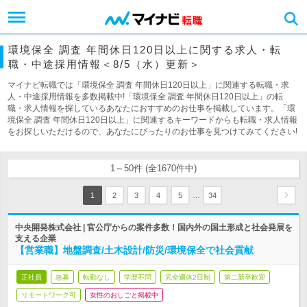
環境保全 調査 年間休日120日以上に関する求人・転
職・中途採用情報＜8/5（水）更新＞
マイナビ転職では「環境保全 調査 年間休日120日以上」に関連する転職・求
人・中途採用情報を多数掲載中!「環境保全 調査 年間休日120日以上」の転
職・求人情報を探しているあなたにおすすめのお仕事を掲載しています。「環
境保全 調査 年間休日120日以上」に関連するキーワードからも転職・求人情報
をお探しいただけるので、あなたにぴったりのお仕事を見つけてみてください!
1～50件 (全1670件中)
…
1
2
3
4
5
34
中央開発株式会社 | 官公庁からの案件多数！国内外の国土形成と社会発展を
支える企業
【営業職】地盤調査/土木設計/防災/環境保全で社会貢献
正社員
急募
転勤なし
学歴不問
完全週休2日制
第二新卒歓迎
リモートワーク可
女性のおしごと掲載中