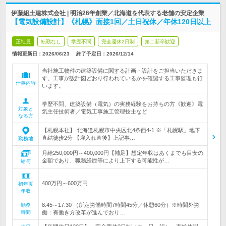
伊藤組土建株式会社 | 明治26年創業／北海道を代表する老舗の安定企業
【電気設備設計】《札幌》面接1回／土日祝休／年休120日以上
正社員
転勤なし
学歴不問
完全週休2日制
第二新卒歓迎
情報更新日：2026/06/23
終了予定日：
2026/12/14
当社施工物件の建築設備に関する計画・設計をご担当いただきま
す。工事が設計図どおり行われているかを確認する工事監理も行
仕事内容
います。
学歴不問、建築設備（電気）の実務経験をお持ちの方《歓迎》電
対象と
気主任技術者／電気工事施工管理技士など
なる方
【札幌本社】 北海道札幌市中央区北4条西4-1 ※「札幌駅」地下
直結徒歩2分 【雇入れ直後】上記事…
勤務地
月給250,000円～400,000円【補足】想定年収はあくまでも目安の
金額であり、職務経歴等により上下する可能性が…
給与
400万円～600万円
初年度
年収
8:45～17:30 （所定労働時間7時間45分／休憩60分）※時間外労
勤務
時間
働：有働き方改革が進んでおり…