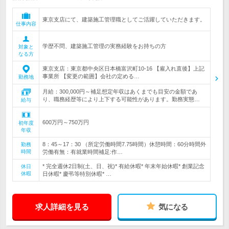
東京支店にて、建築施工管理職としてご活躍していただきます。
仕事内容
学歴不問、建築施工管理の実務経験をお持ちの方
対象と
なる方
東京支店：東京都中央区日本橋富沢町10-16 【雇入れ直後】上記
事業所 【変更の範囲】会社の定める…
勤務地
月給：300,000円～補足想定年収はあくまでも目安の金額であ
り、職務経歴等により上下する可能性があります。勤務実態…
給与
600万円～750万円
初年度
年収
8：45～17：30 （所定労働時間7.75時間）休憩時間：60分時間外
勤務
時間
労働有無：有就業時間補足:作…
* 完全週休2日制(土、日、祝)* 有給休暇* 年末年始休暇* 創業記念
休日
休暇
日休暇* 慶弔等特別休暇* …
求人詳細を見る
気になる