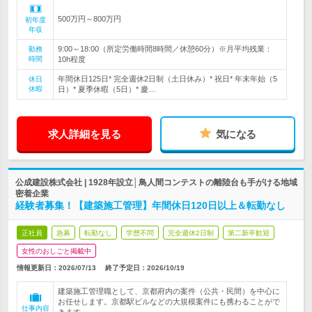
500万円～800万円
初年度
年収
9:00～18:00（所定労働時間8時間／休憩60分）※月平均残業：
勤務
時間
10h程度
年間休日125日* 完全週休2日制（土日休み）* 祝日* 年末年始（5
休日
休暇
日）* 夏季休暇（5日）* 慶…
求人詳細を見る
気になる
公成建設株式会社 | 1928年設立│鳥人間コンテストの離陸台も手がける地域
密着企業
経験者募集！【建築施工管理】年間休日120日以上＆転勤なし
正社員
急募
転勤なし
学歴不問
完全週休2日制
第二新卒歓迎
女性のおしごと掲載中
情報更新日：2026/07/13
終了予定日：
2026/10/19
建築施工管理職として、京都府内の案件（公共・民間）を中心に
お任せします。京都駅ビルなどの大規模案件にも携わることがで
仕事内容