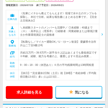
情報更新日：2026/07/28
終了予定日：
2026/09/21
《先輩にイチから教えてもらえます》現場で水や土のサンプルを
採取し、本社で分析。結果を報告書にまとめる仕事です。【完全
仕事内容
土日祝休み】
＼未経験スタートのメンバーも活躍中／ ◎未経験：40歳まで
（※）・高卒以上（理系卒） ◎経験者：同業経験または環境計量
対象と
士か作業環境測定士の資格者
なる方
【転勤なし／マイカー通勤OK／U・Iターン歓迎】 愛媛県今治市
片山二丁目9番13号
勤務地
月給21万円～39.9万円＋諸手当※上記はあくまでも最低保証です
※年齢、経験、能力を考慮の上、優遇します※見込み残業…
給与
勤務
9：00～18：00（休憩あり）※月の平均残業時間は13時間程度
時間
【休日】* 完全週休2日制（土日）祝【休暇】* 有給休暇（平均取
休日
休暇
得日数13.6日）多い人は22.5日…
求人詳細を見る
気になる