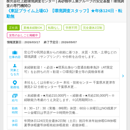
株式会社上総環境調査センター | 高砂熱学工業グループの安定基盤！環境調
査の専門機関◎
《東証プライム上場G》【環境調査スタッフ】★年休124日・転
勤無
正社員
業種未経験OK
転勤なし
学歴不問
完全週休2日制
女性のおしごと掲載中
情報更新日：2026/03/17
終了予定日：
2026/09/07
官公庁や民間企業からの依頼に基づき、水質・大気・土壌などの
環境調査（サンプリング）や分析をお任せします。
仕事内容
未経験歓迎！＜必須＞■理系出身かつ普通自動車免許（AT限定
対象と
可）をお持ちの方＜歓迎＞◎環境計量士等の資格保有者
なる方
本社もしくは分析センター 本社・技術センター 千葉県木更津市
潮見2-12 分析センター 千葉県木更…
勤務地
＜未経験者＞■月給210,000円～＜経験者＞■月給230,000円～※
経験能力考慮のうえ決定します。※試用期間3カ…
給与
8：30～17：30（実働：8時間）休憩：60分☆水曜日はNO残業デ
勤務
時間
ー☆金曜日は早活デー※時間外労働…
年間休日124日完全週休2日制（土日）祝日年末年始休暇GW休暇
休日
休暇
夏季休暇慶弔休暇有給休暇産前・産後休暇…