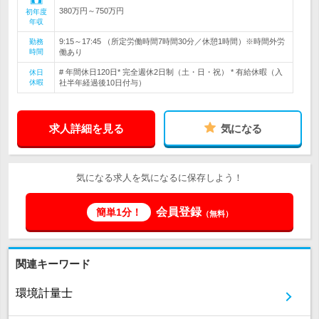
380万円～750万円
初年度
年収
9:15～17:45 （所定労働時間7時間30分／休憩1時間）※時間外労
勤務
時間
働あり
# 年間休日120日* 完全週休2日制（土・日・祝） * 有給休暇（入
休日
休暇
社半年経過後10日付与）
求人詳細を見る
気になる
気になる求人を気になるに保存しよう！
会員登録
簡単1分！
（無料）
関連キーワード
環境計量士