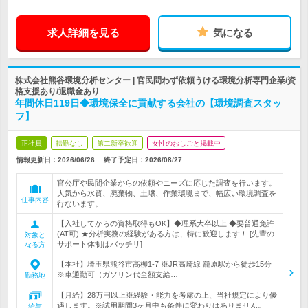
求人詳細を見る
気になる
株式会社熊谷環境分析センター | 官民問わず依頼うける環境分析専門企業/資
格支援あり/退職金あり
年間休日119日◆環境保全に貢献する会社の【環境調査スタッ
フ】
正社員
転勤なし
第二新卒歓迎
女性のおしごと掲載中
情報更新日：2026/06/26
終了予定日：
2026/08/27
官公庁や民間企業からの依頼やニーズに応じた調査を行います。
大気から水質、廃棄物、土壌、作業環境まで、幅広い環境調査を
仕事内容
行ないます。
【入社してからの資格取得もOK】◆理系大卒以上 ◆要普通免許
(AT可) ★分析実務の経験がある方は、特に歓迎します！ [先輩の
対象と
サポート体制はバッチリ]
なる方
【本社】埼玉県熊谷市高柳1-7 ※JR高崎線 籠原駅から徒歩15分
※車通勤可（ガソリン代全額支給…
勤務地
【月給】28万円以上※経験・能力を考慮の上、当社規定により優
遇します。※試用期間3ヶ月中も条件に変わりはありません。
給与