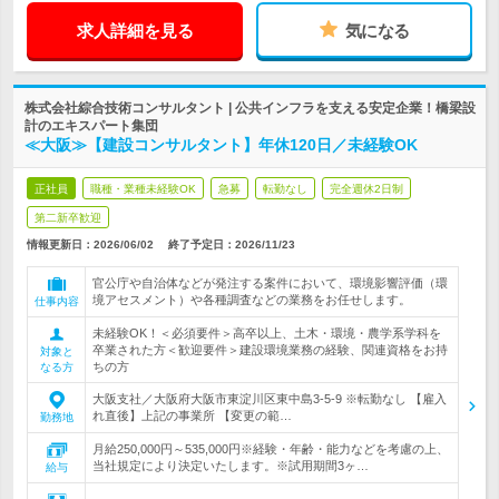
求人詳細を見る
気になる
株式会社綜合技術コンサルタント | 公共インフラを支える安定企業！橋梁設
計のエキスパート集団
≪大阪≫【建設コンサルタント】年休120日／未経験OK
正社員
職種・業種未経験OK
急募
転勤なし
完全週休2日制
第二新卒歓迎
情報更新日：2026/06/02
終了予定日：
2026/11/23
官公庁や自治体などが発注する案件において、環境影響評価（環
境アセスメント）や各種調査などの業務をお任せします。
仕事内容
未経験OK！＜必須要件＞高卒以上、土木・環境・農学系学科を
卒業された方＜歓迎要件＞建設環境業務の経験、関連資格をお持
対象と
ちの方
なる方
大阪支社／大阪府大阪市東淀川区東中島3-5-9 ※転勤なし 【雇入
れ直後】上記の事業所 【変更の範…
勤務地
月給250,000円～535,000円※経験・年齢・能力などを考慮の上、
当社規定により決定いたします。※試用期間3ヶ…
給与