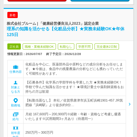
新着
株式会社ブルーム | 「健康経営優良法人2023」認定企業
理系の知識を活かせる【化粧品分析】★実務未経験OK★年休
125日
正社員
職種・業種未経験OK
転勤なし
学歴不問
完全週休2日制
情報更新日：2026/07/07
終了予定日：
2026/12/28
化粧品を中心に、医薬部外品や原料などの成分分析をお任せしま
す。★今後は、食品中の残量農薬の分析などにも携わっていただ
仕事内容
く可能性があります。
【応募条件】化学系の学部学科を卒業した方 ★実務未経験OK！
学校で学んだ知識を活かせます！ ★環境計量士や薬剤師資格をお
対象と
持ちの方は歓迎
なる方
【転勤当面なし】 本社／佐賀県唐津市浜玉町浜崎1901-457 JR筑
肥線『浜崎駅』より徒歩約9分…
勤務地
月給 167,600円～200,900円※経験・年齢・資格など考慮し優遇
いたします※試用期間3ヶ月あり（待遇同一）
給与
250万円～300万円
初年度