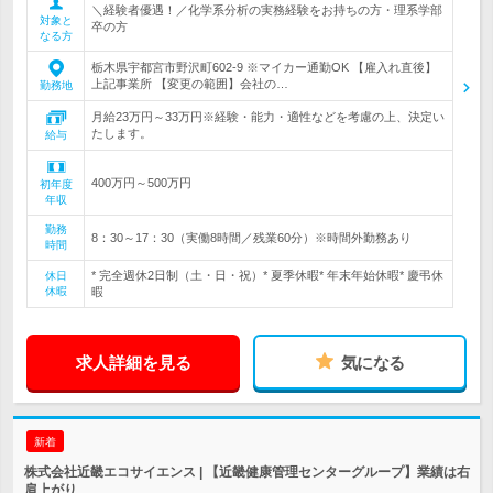
＼経験者優遇！／化学系分析の実務経験をお持ちの方・理系学部
対象と
卒の方
なる方
栃木県宇都宮市野沢町602-9 ※マイカー通勤OK 【雇入れ直後】
上記事業所 【変更の範囲】会社の…
勤務地
月給23万円～33万円※経験・能力・適性などを考慮の上、決定い
たします。
給与
400万円～500万円
初年度
年収
勤務
8：30～17：30（実働8時間／残業60分）※時間外勤務あり
時間
* 完全週休2日制（土・日・祝）* 夏季休暇* 年末年始休暇* 慶弔休
休日
休暇
暇
求人詳細を見る
気になる
新着
株式会社近畿エコサイエンス | 【近畿健康管理センターグループ】業績は右
肩上がり