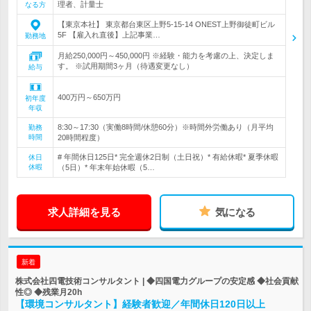
理者、計量士
なる方
【東京本社】 東京都台東区上野5-15-14 ONEST上野御徒町ビル
5F 【雇入れ直後】上記事業…
勤務地
月給250,000円～450,000円 ※経験・能力を考慮の上、決定しま
す。 ※試用期間3ヶ月（待遇変更なし）
給与
400万円～650万円
初年度
年収
8:30～17:30（実働8時間/休憩60分）※時間外労働あり（月平均
勤務
時間
20時間程度）
# 年間休日125日* 完全週休2日制（土日祝）* 有給休暇* 夏季休暇
休日
休暇
（5日）* 年末年始休暇（5…
求人詳細を見る
気になる
新着
株式会社四電技術コンサルタント | ◆四国電力グループの安定感 ◆社会貢献
性◎ ◆残業月20h
【環境コンサルタント】経験者歓迎／年間休日120日以上