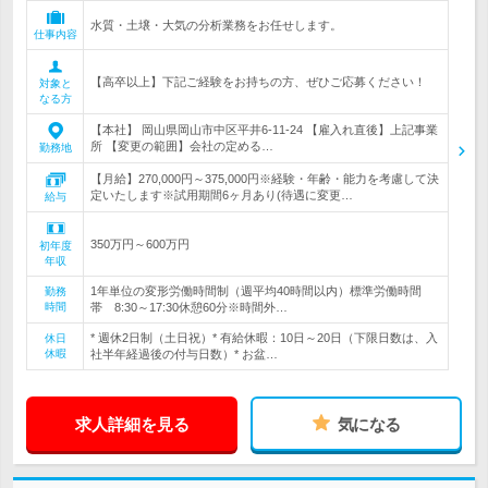
水質・土壌・大気の分析業務をお任せします。
仕事内容
【高卒以上】下記ご経験をお持ちの方、ぜひご応募ください！
対象と
なる方
【本社】 岡山県岡山市中区平井6-11-24 【雇入れ直後】上記事業
所 【変更の範囲】会社の定める…
勤務地
【月給】270,000円～375,000円※経験・年齢・能力を考慮して決
定いたします※試用期間6ヶ月あり(待遇に変更…
給与
350万円～600万円
初年度
年収
1年単位の変形労働時間制（週平均40時間以内）標準労働時間
勤務
時間
帯 8:30～17:30休憩60分※時間外…
* 週休2日制（土日祝）* 有給休暇：10日～20日（下限日数は、入
休日
休暇
社半年経過後の付与日数）* お盆…
求人詳細を見る
気になる