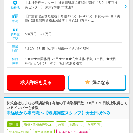
【本社分析センター】 神奈川県横浜市緑区鴨居1-13-2 【東京技
術センター】 東京都町田市忠生3…
勤務地
【計量管理業務経験者】月給38.8万円～48.8万円+賞与(年3回※実
績)【計量管理業務未経験者】月給29.9万円～…
給与
430万円～625万円
初年度
年収
勤務
# 8:30～17:45（休憩：昼60分／その他15分）
時間
# ★☆★年間休日124日★☆★◆完全週休2日制（土日）◆祝日
休日
休暇
※2月と7月に1日ずつ、祝日のある週で…
求人詳細を見る
気になる
株式会社しまなみ環境計測 | 有給の平均取得日数13.6日！20日以上取得して
いるメンバーも多数
未経験から専門職へ【環境調査スタッフ】★土日祝休み
正社員
職種・業種未経験OK
急募
転勤なし
学歴不問
完全週休2日制
第二新卒歓迎
女性のおしごと掲載中