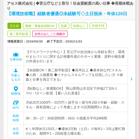
アセス株式会社 | ◆官公庁などと取引！社会貢献度の高い仕事 ◆長期休暇あ
り
【環境技術職】経験者優遇◎未経験可◇土日祝休・年休120日
正社員
職種・業種未経験OK
急募
転勤なし
学歴不問
第二新卒歓迎
女性のおしごと掲載中
情報更新日：2026/06/30
終了予定日：
2026/11/23
【デスクワークが中心！】官公庁や自治体から依頼を受け、環境
やまちづくりに関する計画書作成のサポート業務、資料や報告書
仕事内容
の作成を行います。
【未経験OK！第二新卒歓迎】◆高卒以上 ◆基本的なPCスキル
◆人柄・人物重視 ◆イチからスキルアップを目指したい方 ※家
対象と
庭と仕事を両立できる♪
なる方
【転勤なし／車通勤OK】 岡山県岡山市北区下伊福2丁目6-1
※U・Iターン歓迎 【雇い入れ直後】…
勤務地
月給20万1000円～33万円＋諸手当＋賞与年2回※年齢・経験・ス
キル・保有資格によって考慮します※試用期間3ヶ月あ…
給与
勤務
08：30～17：30休憩時間：60分 ※残業月平均26時間
時間
# ＼年間休日120日／◆週休2日制（土日）※毎年1～3月は繁忙期
休日
休暇
のため、期間中1～2回程度土曜出勤…