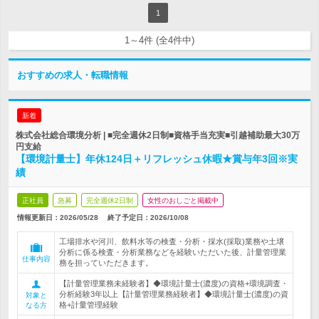
1
1～4件 (全4件中)
おすすめの求人・転職情報
新着
株式会社総合環境分析 | ■完全週休2日制■資格手当充実■引越補助最大30万
円支給
【環境計量士】年休124日＋リフレッシュ休暇★賞与年3回※実
績
正社員
急募
完全週休2日制
女性のおしごと掲載中
情報更新日：2026/05/28
終了予定日：
2026/10/08
工場排水や河川、飲料水等の検査・分析・採水(採取)業務や土壌
分析に係る検査・分析業務などを経験いただいた後、計量管理業
仕事内容
務を担っていただきます。
【計量管理業務未経験者】◆環境計量士(濃度)の資格+環境調査・
分析経験3年以上【計量管理業務経験者】◆環境計量士(濃度)の資
対象と
格+計量管理経験
なる方