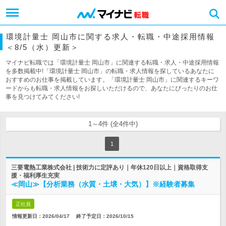
環境計量士 岡山市に関する求人・転職・中途採用情報
＜8/5（水）更新＞
マイナビ転職では「環境計量士 岡山市」に関連する転職・求人・中途採用情報
を多数掲載中!「環境計量士 岡山市」の転職・求人情報を探しているあなたに
おすすめのお仕事を掲載しています。「環境計量士 岡山市」に関連するキーワ
ードからも転職・求人情報をお探しいただけるので、あなたにぴったりのお仕
事を見つけてみてください!
1～4件 (全4件中)
1
三要電熱工業株式会社 | 技術力に定評あり｜年休120日以上｜資格取得支
援・福利厚生充実
≪岡山≫【分析業務（水質・土壌・大気）】※経験者募集
正社員
情報更新日：2026/04/17
終了予定日：
2026/10/15