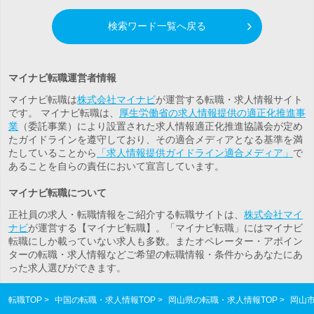
検索ワード一覧へ戻る
マイナビ転職運営者情報
マイナビ転職は
株式会社マイナビ
が運営する転職・求人情報サイト
です。 マイナビ転職は、
厚生労働省の求人情報提供の適正化推進事
業
（委託事業）により設置された求人情報適正化推進協議会が定め
たガイドラインを遵守しており、その適合メディアとなる基準を満
たしていることから
「求人情報提供ガイドライン適合メディア」
で
あることを自らの責任において宣言しています。
マイナビ転職について
正社員の求人・転職情報をご紹介する転職サイトは、
株式会社マイ
ナビ
が運営する【マイナビ転職】。「マイナビ転職」にはマイナビ
転職にしか載っていない求人も多数。また
オペレーター・アポイン
ター
の転職・求人情報などご希望の転職情報・条件からあなたにあ
った求人選びができます。
転職TOP
中国の転職・求人情報TOP
岡山県の転職・求人情報TOP
岡山