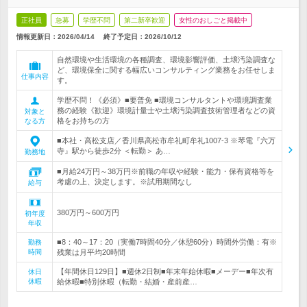
正社員
急募
学歴不問
第二新卒歓迎
女性のおしごと掲載中
情報更新日：2026/04/14
終了予定日：
2026/10/12
自然環境や生活環境の各種調査、環境影響評価、土壌汚染調査な
ど、環境保全に関する幅広いコンサルティング業務をお任せしま
仕事内容
す。
学歴不問！《必須》■要普免 ■環境コンサルタントや環境調査業
務の経験《歓迎》環境計量士や土壌汚染調査技術管理者などの資
対象と
格をお持ちの方
なる方
■本社・高松支店／香川県高松市牟礼町牟礼1007-3 ※琴電『六万
寺』駅から徒歩2分 ＜転勤＞ あ…
勤務地
■月給24万円～38万円※前職の年収や経験・能力・保有資格等を
考慮の上、決定します。※試用期間なし
給与
380万円～600万円
初年度
年収
■8：40～17：20（実働7時間40分／休憩60分）時間外労働：有※
勤務
時間
残業は月平均20時間
【年間休日129日】■週休2日制■年末年始休暇■メーデー■年次有
休日
休暇
給休暇■特別休暇（転勤・結婚・産前産…