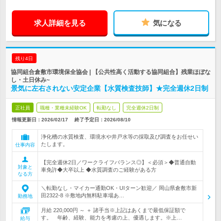
求人詳細を見る
気になる
残り4日
協同組合倉敷市環境保全協会 | 【公共性高く活動する協同組合】残業ほぼな
し・土日休み~
景気に左右されない安定企業【水質検査技師】★完全週休2日制
正社員
職種・業種未経験OK
転勤なし
完全週休2日制
情報更新日：2026/02/17
終了予定日：
2026/08/10
浄化槽の水質検査、環境水や井戸水等の採取及び調査をお任せい
たします。
仕事内容
【完全週休2日／ワークライフバランス◎】＜必須＞◆普通自動
対象と
車免許◆大卒以上 ◆水質調査のご経験がある方
なる方
＼転勤なし・マイカー通勤OK・UIターン歓迎／ 岡山県倉敷市新
田2322-8 ※敷地内無料駐車場あ…
勤務地
月給 220,000円 ～ ＋ 諸手当※上記はあくまで最低保証額で
す。 年齢、経験、能力を考慮の上、優遇します。※上…
給与