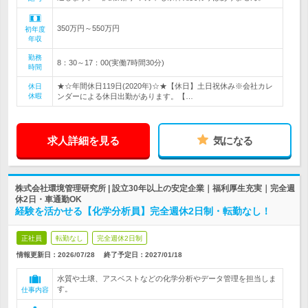
350万円～550万円
初年度
年収
勤務
8：30～17：00(実働7時間30分)
時間
★☆年間休日119日(2020年)☆★【休日】土日祝休み※会社カレ
休日
休暇
ンダーによる休日出勤があります。【…
求人詳細を見る
気になる
株式会社環境管理研究所 | 設立30年以上の安定企業｜福利厚生充実｜完全週
休2日・車通勤OK
経験を活かせる【化学分析員】完全週休2日制・転勤なし！
正社員
転勤なし
完全週休2日制
情報更新日：2026/07/28
終了予定日：
2027/01/18
水質や土壌、アスベストなどの化学分析やデータ管理を担当しま
す。
仕事内容