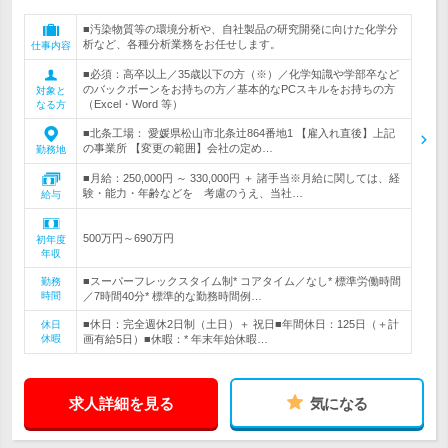
■汚染物質等の環境分析や、自社製品の研究開発に向けた化学分
析など、各種分析業務をお任せします。
仕事内容
■必須：高卒以上／35歳以下の方（※）／化学知識や学部卒など
のバックボーンをお持ちの方／基本的なPCスキルをお持ちの方
対象と
（Excel・Word 等）
なる方
■北条工場： 愛媛県松山市北条辻864番地1 【雇入れ直後】上記
の事業所 【変更の範囲】会社の定め…
勤務地
■月給：250,000円 ～ 330,000円 ＋ 諸手当※月給に関しては、経
験・能力・年齢などを 考慮のうえ、当社…
給与
500万円～690万円
初年度
年収
■スーパーフレックスタイム制* コアタイム／なし* 標準労働時間
勤務
時間
／7時間40分* 標準的な勤務時間例…
■休日：完全週休2日制（土日）＋ 祝日■年間休日：125日（＋計
休日
休暇
画有給5日）■休暇：* 年末年始休暇…
求人詳細を見る
気になる