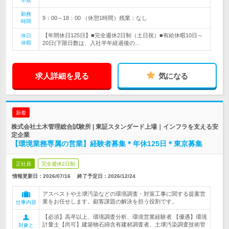
年収
勤務
9：00～18：00 （休憩1時間）残業：なし
時間
【年間休日125日】■完全週休2日制（土日祝）■有給休暇10日～
休日
休暇
20日(下限日数は、入社半年経過後の…
求人詳細を見る
気になる
新着
株式会社土木管理総合試験所 | 東証スタンダード上場｜インフラを支える安
定企業
【環境業務専属の営業】経験者募集＊年休125日＊東京募集
正社員
完全週休2日制
情報更新日：2026/07/16
終了予定日：
2026/12/24
アスベストや土壌汚染などの環境調査・対策工事に関する提案営
業をお任せします。顧客課題の解決を担う役割です。
仕事内容
【必須】高卒以上、環境調査分析、環境営業経験者 【優遇】環境
計量士【尚可】建築物石綿含有建材調査者、土壌汚染調査技術管
対象と