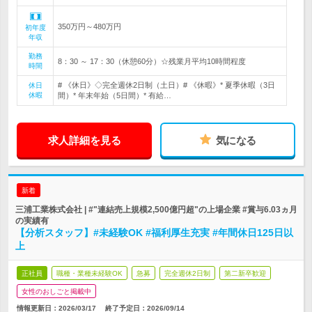
350万円～480万円
初年度
年収
勤務
8：30 ～ 17：30（休憩60分）☆残業月平均10時間程度
時間
# 《休日》◇完全週休2日制（土日）# 《休暇》* 夏季休暇（3日
休日
休暇
間）* 年末年始（5日間）* 有給…
求人詳細を見る
気になる
新着
三浦工業株式会社 | #"連結売上規模2,500億円超"の上場企業 #賞与6.03ヵ月
の実績有
【分析スタッフ】#未経験OK #福利厚生充実 #年間休日125日以
上
正社員
職種・業種未経験OK
急募
完全週休2日制
第二新卒歓迎
女性のおしごと掲載中
情報更新日：2026/03/17
終了予定日：
2026/09/14