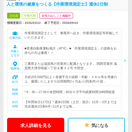
人と環境の健康をつくる【作業環境測定士】週休2日制
正社員
学歴不問
女性のおしごと掲載中
情報更新日：2026/03/13
終了予定日：
2026/09/10
作業環境測定士として、事業所へ赴き、作業環境測定等実施して
いただきます。
仕事内容
■普通自動車運転免許（AT可）■「作業環境測定士」の資格をお
対象と
持ちの方は優遇！！
なる方
三重県または滋賀県の営業所に配属となります。 関西営業所 滋
賀県大津市晴嵐一丁目８番３２号 中部営…
勤務地
月給203,590円以上＋各種手当※経験・年齢・スキル等を考慮の
上、優遇いたします※試用期間3ヶ月あり(同条件)※資…
給与
勤務
* 8：30～17:30※休憩時間：60分※月平均残業時間16時間程度
時間
【年間休日117日】* 週休2日制（土日・祝日）12月～3月までは
休日
休暇
完全週休2日制4月~11月までは毎…
求人詳細を見る
気になる