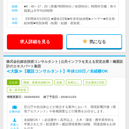
■8：40～17：20（実働7時間40分／休憩60分）時間外労働：有※
勤務
時間
残業は月平均20時間
【年間休日129日】■週休2日制■年末年始休暇■メーデー■年次有
休日
休暇
給休暇■特別休暇（転勤・結婚・産前産…
求人詳細を見る
気になる
株式会社綜合技術コンサルタント | 公共インフラを支える安定企業！橋梁設
計のエキスパート集団
≪大阪≫【建設コンサルタント】年休120日／未経験OK
正社員
職種・業種未経験OK
急募
転勤なし
完全週休2日制
第二新卒歓迎
情報更新日：2026/06/02
終了予定日：
2026/11/23
官公庁や自治体などが発注する案件において、環境影響評価（環
境アセスメント）や各種調査などの業務をお任せします。
仕事内容
未経験OK！＜必須要件＞高卒以上、土木・環境・農学系学科を
卒業された方＜歓迎要件＞建設環境業務の経験、関連資格をお持
対象と
ちの方
なる方