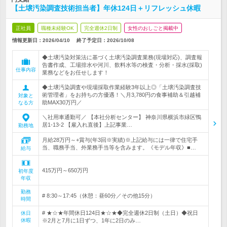
【土壌汚染調査技術担当者】年休124日＋リフレッシュ休暇
正社員
職種未経験OK
完全週休2日制
女性のおしごと掲載中
情報更新日：2026/04/10
終了予定日：
2026/10/08
◆土壌汚染対策法に基づく土壌汚染調査業務(現場対応)、調査報
告書作成、工場排水や河川、飲料水等の検査・分析・採水(採取)
仕事内容
業務などをお任せします！
◆土壌汚染調査や現場採取作業経験3年以上◎「土壌汚染調査技
術管理者」をお持ちの方優遇！＼月3,780円の食事補助＆引越補
対象と
助MAX30万円／
なる方
＼社用車通勤可／ 【本社分析センター】 神奈川県横浜市緑区鴨
居1-13-2 【雇入れ直後】上記事業…
勤務地
月給28万円～+賞与(年3回※実績)※上記給与には一律で住宅手
当、職務手当、外業務手当等を含みます。《モデル年収》■…
給与
415万円～650万円
初年度
年収
勤務
# 8:30～17:45（休憩：昼60分／その他15分）
時間
# ★☆★年間休日124日★☆★◆完全週休2日制（土日）◆祝日
休日
休暇
※2月と7月に1日ずつ、1年に2日のみ…