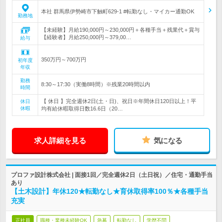
本社 群馬県伊勢崎市下触町629-1 #転勤なし・マイカー通勤OK
勤務地
【未経験】月給190,000円～230,000円＋各種手当＋残業代＋賞与
【経験者】月給250,000円～379,00…
給与
350万円～700万円
初年度
年収
勤務
8:30～17:30（実働8時間）※残業20時間以内
時間
【 休日 】完全週休2日(土・日)、祝日※年間休日120日以上！平
休日
休暇
均有給休暇取得日数16.6日（20…
求人詳細を見る
気になる
プロファ設計株式会社 | 面接1回／完全週休2日（土日祝）／住宅・通勤手当
あり
【土木設計】年休120★転勤なし★育休取得率100％★各種手当
充実
正社員
職種・業種未経験OK
急募
転勤なし
学歴不問