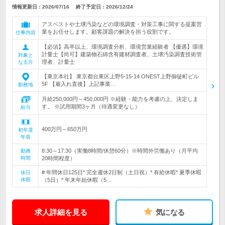
情報更新日：2026/07/16
終了予定日：
2026/12/24
アスベストや土壌汚染などの環境調査・対策工事に関する提案営
業をお任せします。顧客課題の解決を担う役割です。
仕事内容
【必須】高卒以上、環境調査分析、環境営業経験者 【優遇】環境
計量士【尚可】建築物石綿含有建材調査者、土壌汚染調査技術管
対象と
理者、計量士
なる方
【東京本社】 東京都台東区上野5-15-14 ONEST上野御徒町ビル
5F 【雇入れ直後】上記事業…
勤務地
月給250,000円～450,000円 ※経験・能力を考慮の上、決定しま
す。 ※試用期間3ヶ月（待遇変更なし）
給与
400万円～650万円
初年度
年収
8:30～17:30（実働8時間/休憩60分）※時間外労働あり（月平均
勤務
時間
20時間程度）
# 年間休日125日* 完全週休2日制（土日祝）* 有給休暇* 夏季休暇
休日
休暇
（5日）* 年末年始休暇（5…
求人詳細を見る
気になる