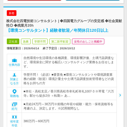
新着
株式会社四電技術コンサルタント | ◆四国電力グループの安定感 ◆社会貢献
性◎ ◆残業月20h
【環境コンサルタント】経験者歓迎／年間休日120日以上
正社員
急募
学歴不問
第二新卒歓迎
女性のおしごと掲載中
情報更新日：2026/04/14
終了予定日：
2026/10/12
自然環境や生活環境の各種調査、環境影響評価、土壌汚染調査な
ど、環境保全に関する幅広いコンサルティング業務をお任せしま
仕事内容
す。
学歴不問！《必須》■要普免 ■環境コンサルタントや環境調査業
務の経験《歓迎》環境計量士や土壌汚染調査技術管理者などの資
対象と
格をお持ちの方
なる方
■本社・高松支店／香川県高松市牟礼町牟礼1007-3 ※琴電『六万
寺』駅から徒歩2分 ＜転勤＞ あ…
勤務地
■月給24万円～38万円※前職の年収や経験・能力・保有資格等を
考慮の上、決定します。※試用期間なし
給与
380万円～600万円
初年度
年収