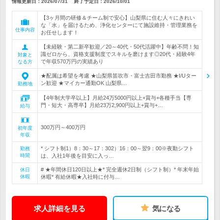
情報更新日：2026/07/31
終了予定日：
2026/10/01
【3ヶ月間の研修＆チーム制で安心】山梨県に住む人々にきれい
な「水」を届けるため、浄化センターにて施設維持・管理業務を
仕事内容
お任せします！
【未経験・第二新卒歓迎／20～40代・50代活躍中】年齢不問！知
識ゼロから、資格支援制度でスキルを磨けます◎20代・経験4年
対象と
で年収570万円の実績あり
なる方
★配属は希望を考慮 ★山梨県笛吹市・富士吉田市勤務 ★I/Uター
ン歓迎 ★マイカー通勤OK 山梨県…
勤務地
【4年制大学卒以上】月給24万5000円以上+賞与+各種手当【専
門・短大・高専卒】月給23万2,900円以上+賞与+…
給与
300万円～400万円
初年度
年収
* シフト制1）8：30～17：302）16：00～翌9：00※夜勤シフト
勤務
時間
は、入社1年後を目安に入っ…
# ★年間休日120日以上★* 完全週休2日制（シフト制）* 年末年始
休日
休暇
休暇* 有給休暇★入社時に付与…
求人詳細を見る
気になる