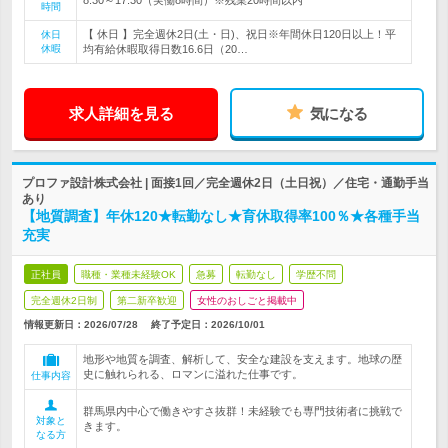
時間
【 休日 】完全週休2日(土・日)、祝日※年間休日120日以上！平
休日
休暇
均有給休暇取得日数16.6日（20…
求人詳細を見る
気になる
プロファ設計株式会社 | 面接1回／完全週休2日（土日祝）／住宅・通勤手当
あり
【地質調査】年休120★転勤なし★育休取得率100％★各種手当
充実
正社員
職種・業種未経験OK
急募
転勤なし
学歴不問
完全週休2日制
第二新卒歓迎
女性のおしごと掲載中
情報更新日：2026/07/28
終了予定日：
2026/10/01
地形や地質を調査、解析して、安全な建設を支えます。地球の歴
史に触れられる、ロマンに溢れた仕事です。
仕事内容
群馬県内中心で働きやすさ抜群！未経験でも専門技術者に挑戦で
対象と
きます。
なる方