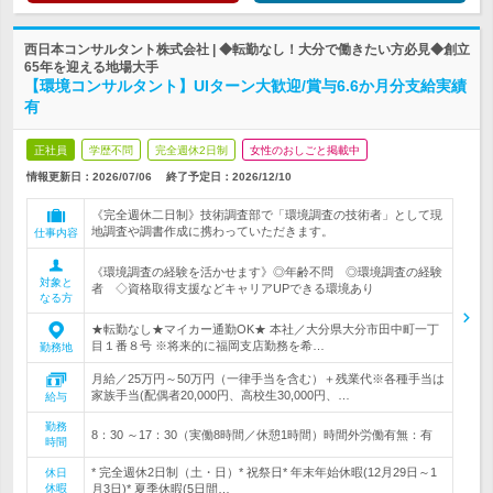
西日本コンサルタント株式会社 | ◆転勤なし！大分で働きたい方必見◆創立
65年を迎える地場大手
【環境コンサルタント】UIターン大歓迎/賞与6.6か月分支給実績
有
正社員
学歴不問
完全週休2日制
女性のおしごと掲載中
情報更新日：2026/07/06
終了予定日：
2026/12/10
《完全週休二日制》技術調査部で「環境調査の技術者」として現
地調査や調書作成に携わっていただきます。
仕事内容
《環境調査の経験を活かせます》◎年齢不問 ◎環境調査の経験
対象と
者 ◇資格取得支援などキャリアUPできる環境あり
なる方
★転勤なし★マイカー通勤OK★ 本社／大分県大分市田中町一丁
目１番８号 ※将来的に福岡支店勤務を希…
勤務地
月給／25万円～50万円（一律手当を含む）＋残業代※各種手当は
家族手当(配偶者20,000円、高校生30,000円、…
給与
勤務
8：30 ～17：30（実働8時間／休憩1時間）時間外労働有無：有
時間
* 完全週休2日制（土・日）* 祝祭日* 年末年始休暇(12月29日～1
休日
休暇
月3日)* 夏季休暇(5日間…