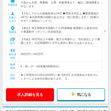
大気から水質、廃棄物、土壌、作業環境まで、幅広い環境調査を
仕事内容
行ないます。
【入社してからの資格取得もOK】◆理系大卒以上 ◆要普通免許
(AT可) ★分析実務の経験がある方は、特に歓迎します！ [先輩の
対象と
サポート体制はバッチリ]
なる方
【本社】埼玉県熊谷市高柳1-7 ※JR高崎線 籠原駅から徒歩15分
※車通勤可（ガソリン代全額支給…
勤務地
【月給】28万円以上※経験・能力を考慮の上、当社規定により優
遇します。※試用期間3ヶ月中も条件に変わりはありません。
給与
350万円～550万円
初年度
年収
勤務
8：30～17：00(実働7時間30分)
時間
★☆年間休日119日(2020年)☆★【休日】土日祝休み※会社カレ
休日
休暇
ンダーによる休日出勤があります。【…
求人詳細を見る
気になる