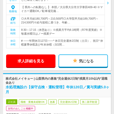
【 県外への転勤なし 】 本部／大分県大分市大字寒田409-40 ※マ
イカー通勤OK／駐車場完備…
勤務地
◎大卒月給180,700円～210,500円◎大学院卒月給189,700円～
214,500円※給与規程に基づき、年齢…
給与
8:30～17:15（休憩あり）※残業月平均8.1時間（R7年度実績）※
勤務
時間
毎週水曜日はノー残業デー
# ――年間休日127日――* 休日完全週休2日制（土日）、祝日* 休
休日
休暇
暇夏季休暇及び年末休暇（3日間…
求人詳細を見る
気になる
株式会社メイキョー | 山梨県内の募集*完全週休2日制*残業月10h以内*退職
金あり
水処理施設の【保守点検・運転管理】年休120日／賞与実績5.0ヶ
月
正社員
職種・業種未経験OK
急募
完全週休2日制
第二新卒歓迎
女性のおしごと掲載中