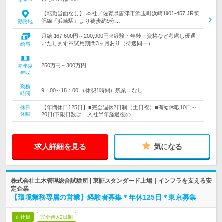
【転勤当面なし】 本社／佐賀県唐津市浜玉町浜崎1901-457 JR筑
肥線『浜崎駅』より徒歩約9分…
勤務地
月給 167,600円～200,900円※経験・年齢・資格など考慮し優遇
いたします※試用期間3ヶ月あり（待遇同一）
給与
250万円～300万円
初年度
年収
勤務
9：00～18：00 （休憩1時間）残業：なし
時間
【年間休日125日】■完全週休2日制（土日祝）■有給休暇10日～
休日
休暇
20日(下限日数は、入社半年経過後の…
求人詳細を見る
気になる
株式会社土木管理総合試験所 | 東証スタンダード上場｜インフラを支える安
定企業
【環境業務専属の営業】経験者募集＊年休125日＊東京募集
正社員
完全週休2日制