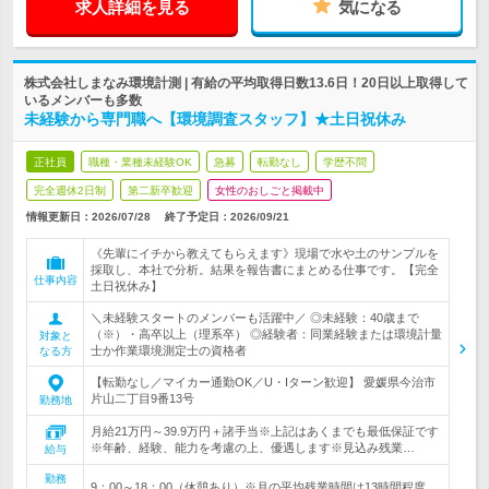
求人詳細を見る
気になる
株式会社しまなみ環境計測 | 有給の平均取得日数13.6日！20日以上取得して
いるメンバーも多数
未経験から専門職へ【環境調査スタッフ】★土日祝休み
正社員
職種・業種未経験OK
急募
転勤なし
学歴不問
完全週休2日制
第二新卒歓迎
女性のおしごと掲載中
情報更新日：2026/07/28
終了予定日：
2026/09/21
《先輩にイチから教えてもらえます》現場で水や土のサンプルを
採取し、本社で分析。結果を報告書にまとめる仕事です。【完全
仕事内容
土日祝休み】
＼未経験スタートのメンバーも活躍中／ ◎未経験：40歳まで
（※）・高卒以上（理系卒） ◎経験者：同業経験または環境計量
対象と
士か作業環境測定士の資格者
なる方
【転勤なし／マイカー通勤OK／U・Iターン歓迎】 愛媛県今治市
片山二丁目9番13号
勤務地
月給21万円～39.9万円＋諸手当※上記はあくまでも最低保証です
※年齢、経験、能力を考慮の上、優遇します※見込み残業…
給与
勤務
9：00～18：00（休憩あり）※月の平均残業時間は13時間程度