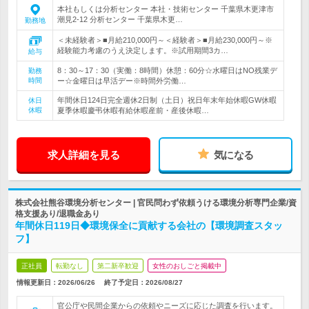
本社もしくは分析センター 本社・技術センター 千葉県木更津市
潮見2-12 分析センター 千葉県木更…
勤務地
＜未経験者＞■月給210,000円～＜経験者＞■月給230,000円～※
経験能力考慮のうえ決定します。※試用期間3カ…
給与
8：30～17：30（実働：8時間）休憩：60分☆水曜日はNO残業デ
勤務
時間
ー☆金曜日は早活デー※時間外労働…
年間休日124日完全週休2日制（土日）祝日年末年始休暇GW休暇
休日
休暇
夏季休暇慶弔休暇有給休暇産前・産後休暇…
求人詳細を見る
気になる
株式会社熊谷環境分析センター | 官民問わず依頼うける環境分析専門企業/資
格支援あり/退職金あり
年間休日119日◆環境保全に貢献する会社の【環境調査スタッ
フ】
正社員
転勤なし
第二新卒歓迎
女性のおしごと掲載中
情報更新日：2026/06/26
終了予定日：
2026/08/27
官公庁や民間企業からの依頼やニーズに応じた調査を行います。