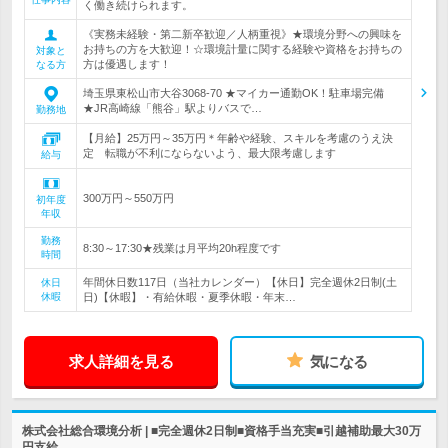
く働き続けられます。
《実務未経験・第二新卒歓迎／人柄重視》★環境分野への興味を
お持ちの方を大歓迎！☆環境計量に関する経験や資格をお持ちの
対象と
方は優遇します！
なる方
埼玉県東松山市大谷3068-70 ★マイカー通勤OK！駐車場完備
★JR高崎線「熊谷」駅よりバスで…
勤務地
【月給】25万円～35万円＊年齢や経験、スキルを考慮のうえ決
定 転職が不利にならないよう、最大限考慮します
給与
300万円～550万円
初年度
年収
勤務
8:30～17:30★残業は月平均20h程度です
時間
年間休日数117日（当社カレンダー）【休日】完全週休2日制(土
休日
休暇
日)【休暇】・有給休暇・夏季休暇・年末…
求人詳細を見る
気になる
株式会社総合環境分析 | ■完全週休2日制■資格手当充実■引越補助最大30万
円支給