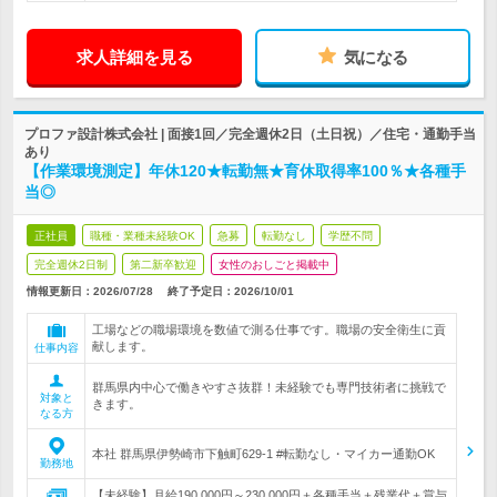
求人詳細を見る
気になる
プロファ設計株式会社 | 面接1回／完全週休2日（土日祝）／住宅・通勤手当
あり
【作業環境測定】年休120★転勤無★育休取得率100％★各種手
当◎
正社員
職種・業種未経験OK
急募
転勤なし
学歴不問
完全週休2日制
第二新卒歓迎
女性のおしごと掲載中
情報更新日：2026/07/28
終了予定日：
2026/10/01
工場などの職場環境を数値で測る仕事です。職場の安全衛生に貢
献します。
仕事内容
群馬県内中心で働きやすさ抜群！未経験でも専門技術者に挑戦で
対象と
きます。
なる方
本社 群馬県伊勢崎市下触町629-1 #転勤なし・マイカー通勤OK
勤務地
【未経験】月給190,000円～230,000円＋各種手当＋残業代＋賞与