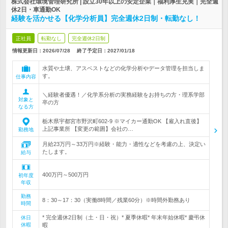
株式会社環境管理研究所 | 設立30年以上の安定企業｜福利厚生充実｜完全週
休2日・車通勤OK
経験を活かせる【化学分析員】完全週休2日制・転勤なし！
正社員
転勤なし
完全週休2日制
情報更新日：2026/07/28
終了予定日：
2027/01/18
水質や土壌、アスベストなどの化学分析やデータ管理を担当しま
す。
仕事内容
＼経験者優遇！／化学系分析の実務経験をお持ちの方・理系学部
対象と
卒の方
なる方
栃木県宇都宮市野沢町602-9 ※マイカー通勤OK 【雇入れ直後】
上記事業所 【変更の範囲】会社の…
勤務地
月給23万円～33万円※経験・能力・適性などを考慮の上、決定い
たします。
給与
400万円～500万円
初年度
年収
勤務
8：30～17：30（実働8時間／残業60分）※時間外勤務あり
時間
* 完全週休2日制（土・日・祝）* 夏季休暇* 年末年始休暇* 慶弔休
休日
休暇
暇