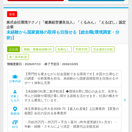
新着
株式会社環境テクノ | 「健康経営優良法人」「くるみん」「えるぼし」認定
企業
未経験から国家資格の取得も目指せる【総合職(環境調査・分
析)】
正社員
職種・業種未経験OK
転勤なし
学歴不問
完全週休2日制
第二新卒歓迎
情報更新日：2026/07/13
終了予定日：
2026/10/05
【専門性を磨きながら社会貢献できる環境です】水質や土壌など
の調査・分析業務を担当。未経験から国家資格取得を目指せるサ
仕事内容
ポート体制も充実
【未経験OK/第二新卒歓迎】◆環境分野に関心のある方。化学を
学んだ経験や環境計量に関する資格を活かせます。社員の働きや
対象と
すさも重視しています。
なる方
埼玉県東松山市大谷3068-70 【雇入れ直後】上記事業所 【変更の
範囲】会社の定める各事業所
勤務地
・月給25万円～35万円＋手当＋賞与（昨年度実績3.5ヶ月分）・
年齢・経験・スキルにより決定・残業代は全額支給
給与