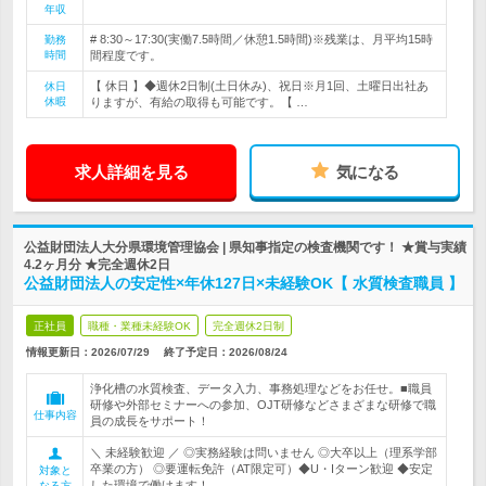
年収
# 8:30～17:30(実働7.5時間／休憩1.5時間)※残業は、月平均15時
勤務
時間
間程度です。
【 休日 】◆週休2日制(土日休み)、祝日※月1回、土曜日出社あ
休日
休暇
りますが、有給の取得も可能です。【 …
求人詳細を見る
気になる
公益財団法人大分県環境管理協会 | 県知事指定の検査機関です！ ★賞与実績
4.2ヶ月分 ★完全週休2日
公益財団法人の安定性×年休127日×未経験OK【 水質検査職員 】
正社員
職種・業種未経験OK
完全週休2日制
情報更新日：2026/07/29
終了予定日：
2026/08/24
浄化槽の水質検査、データ入力、事務処理などをお任せ。■職員
研修や外部セミナーへの参加、OJT研修などさまざまな研修で職
仕事内容
員の成長をサポート！
＼ 未経験歓迎 ／ ◎実務経験は問いません ◎大卒以上（理系学部
卒業の方） ◎要運転免許（AT限定可）◆U・Iターン歓迎 ◆安定
対象と
した環境で働けます！
なる方