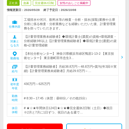
正社員
急募
完全週休2日制
女性のおしごと掲載中
情報更新日：2026/05/28
終了予定日：
2026/10/08
工場排水や河川、飲料水等の検査・分析・採水(採取)業務や土壌
分析に係る検査・分析業務などを経験いただいた後、計量管理業
仕事内容
務を担っていただきます。
【計量管理業務未経験者】◆環境計量士(濃度)の資格+環境調査・
分析経験3年以上【計量管理業務経験者】◆環境計量士(濃度)の資
対象と
格+計量管理経験
なる方
【本社分析センター】 神奈川県横浜市緑区鴨居1-13-2 【東京技
術センター】 東京都町田市忠生3…
勤務地
【計量管理業務経験者】月給38.8万円～48.8万円+賞与(年3回※実
績)【計量管理業務未経験者】月給29.9万円～…
給与
430万円～625万円
初年度
年収
勤務
# 8:30～17:45（休憩：昼60分／その他15分）
時間
# ★☆★年間休日124日★☆★◆完全週休2日制（土日）◆祝日
休日
休暇
※2月と7月に1日ずつ、祝日のある週で…