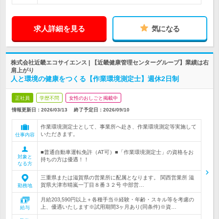
求人詳細を見る
気になる
株式会社近畿エコサイエンス | 【近畿健康管理センターグループ】業績は右
肩上がり
人と環境の健康をつくる【作業環境測定士】週休2日制
正社員
学歴不問
女性のおしごと掲載中
情報更新日：2026/03/13
終了予定日：
2026/09/10
作業環境測定士として、事業所へ赴き、作業環境測定等実施して
いただきます。
仕事内容
■普通自動車運転免許（AT可）■「作業環境測定士」の資格をお
対象と
持ちの方は優遇！！
なる方
三重県または滋賀県の営業所に配属となります。 関西営業所 滋
賀県大津市晴嵐一丁目８番３２号 中部営…
勤務地
月給203,590円以上＋各種手当※経験・年齢・スキル等を考慮の
上、優遇いたします※試用期間3ヶ月あり(同条件)※資…
給与