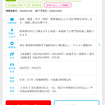
完全週休2日制
第二新卒歓迎
女性のおしごと掲載中
情報更新日：2026/07/28
終了予定日：
2026/10/01
道路・橋梁・河川・砂防・農業施設などの 設計業務を担当しま
す。地図に残る仕事です。
仕事内容
群馬県内中心で働きやすさ抜群！未経験でも専門技術者に挑戦で
対象と
きます。
なる方
本社 群馬県伊勢崎市下触町629-1 #転勤なし・マイカー通勤OK
勤務地
【未経験】月給190,000円～230,000円＋各種手当＋残業代＋賞与
【経験者】月給250,000円～379,00…
給与
350万円～700万円
初年度
年収
勤務
8:30～17:30（実働8時間）※残業20時間以内
時間
【 休日 】完全週休2日(土・日)、祝日※年間休日120日以上！平
休日
休暇
均有給休暇取得日数16.6日（20…