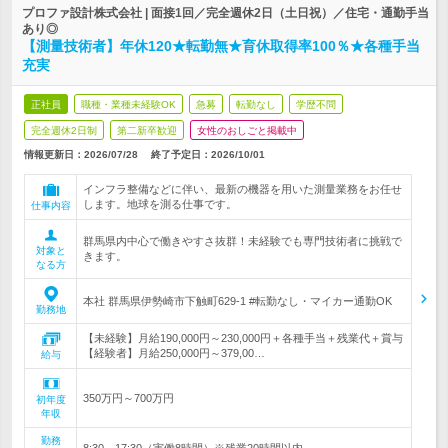
プロファ設計株式会社 | 面接1回／完全週休2日（土日祝）／住宅・通勤手当
あり◎
【測量技術者】年休120★転勤無★育休取得率100％★各種手当
充実
正社員
職種・業種未経験OK
急募
転勤なし
学歴不問
完全週休2日制
第二新卒歓迎
女性のおしごと掲載中
情報更新日：2026/07/28
終了予定日：
2026/10/01
インフラ整備などに伴い、最新の機器を用いた測量業務をお任せ
します。地球を測る仕事です。
仕事内容
群馬県内中心で働きやすさ抜群！未経験でも専門技術者に挑戦で
対象と
きます。
なる方
本社 群馬県伊勢崎市下触町629-1 #転勤なし・マイカー通勤OK
勤務地
【未経験】月給190,000円～230,000円＋各種手当＋残業代＋賞与
【経験者】月給250,000円～379,00…
給与
350万円～700万円
初年度
年収
勤務
8:30～17:30（実働8時間）※残業20時間以内