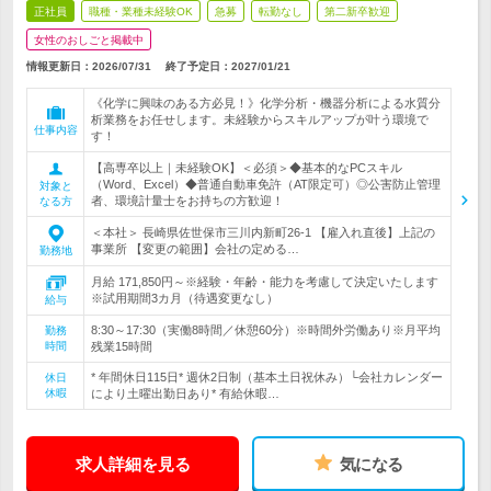
正社員
職種・業種未経験OK
急募
転勤なし
第二新卒歓迎
女性のおしごと掲載中
情報更新日：2026/07/31
終了予定日：
2027/01/21
《化学に興味のある方必見！》化学分析・機器分析による水質分
析業務をお任せします。未経験からスキルアップが叶う環境で
仕事内容
す！
【高専卒以上｜未経験OK】＜必須＞◆基本的なPCスキル
（Word、Excel）◆普通自動車免許（AT限定可）◎公害防止管理
対象と
者、環境計量士をお持ちの方歓迎！
なる方
＜本社＞ 長崎県佐世保市三川内新町26-1 【雇入れ直後】上記の
事業所 【変更の範囲】会社の定める…
勤務地
月給 171,850円～※経験・年齢・能力を考慮して決定いたします
※試用期間3カ月（待遇変更なし）
給与
8:30～17:30（実働8時間／休憩60分）※時間外労働あり※月平均
勤務
時間
残業15時間
* 年間休日115日* 週休2日制（基本土日祝休み）└会社カレンダー
休日
休暇
により土曜出勤日あり* 有給休暇…
求人詳細を見る
気になる