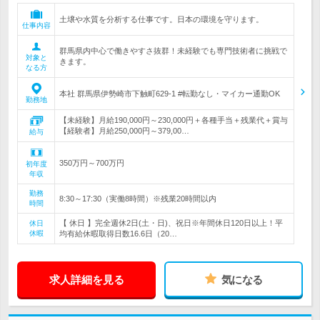
土壌や水質を分析する仕事です。日本の環境を守ります。
仕事内容
群馬県内中心で働きやすさ抜群！未経験でも専門技術者に挑戦で
対象と
きます。
なる方
本社 群馬県伊勢崎市下触町629-1 #転勤なし・マイカー通勤OK
勤務地
【未経験】月給190,000円～230,000円＋各種手当＋残業代＋賞与
【経験者】月給250,000円～379,00…
給与
350万円～700万円
初年度
年収
勤務
8:30～17:30（実働8時間）※残業20時間以内
時間
【 休日 】完全週休2日(土・日)、祝日※年間休日120日以上！平
休日
休暇
均有給休暇取得日数16.6日（20…
求人詳細を見る
気になる