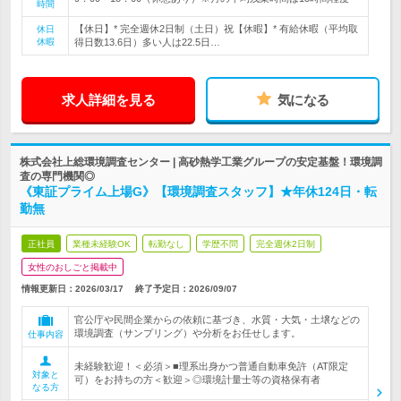
時間
【休日】* 完全週休2日制（土日）祝【休暇】* 有給休暇（平均取
休日
休暇
得日数13.6日）多い人は22.5日…
求人詳細を見る
気になる
株式会社上総環境調査センター | 高砂熱学工業グループの安定基盤！環境調
査の専門機関◎
《東証プライム上場G》【環境調査スタッフ】★年休124日・転
勤無
正社員
業種未経験OK
転勤なし
学歴不問
完全週休2日制
女性のおしごと掲載中
情報更新日：2026/03/17
終了予定日：
2026/09/07
官公庁や民間企業からの依頼に基づき、水質・大気・土壌などの
環境調査（サンプリング）や分析をお任せします。
仕事内容
未経験歓迎！＜必須＞■理系出身かつ普通自動車免許（AT限定
対象と
可）をお持ちの方＜歓迎＞◎環境計量士等の資格保有者
なる方