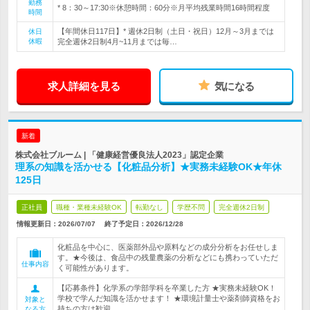
勤務
* 8：30～17:30※休憩時間：60分※月平均残業時間16時間程度
時間
【年間休日117日】* 週休2日制（土日・祝日）12月～3月までは
休日
休暇
完全週休2日制4月~11月までは毎…
求人詳細を見る
気になる
新着
株式会社ブルーム | 「健康経営優良法人2023」認定企業
理系の知識を活かせる【化粧品分析】★実務未経験OK★年休
125日
正社員
職種・業種未経験OK
転勤なし
学歴不問
完全週休2日制
情報更新日：2026/07/07
終了予定日：
2026/12/28
化粧品を中心に、医薬部外品や原料などの成分分析をお任せしま
す。★今後は、食品中の残量農薬の分析などにも携わっていただ
仕事内容
く可能性があります。
【応募条件】化学系の学部学科を卒業した方 ★実務未経験OK！
学校で学んだ知識を活かせます！ ★環境計量士や薬剤師資格をお
対象と
持ちの方は歓迎
なる方