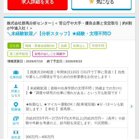
求人詳細を見る
気になる
株式会社群馬分析センター | ＜ 官公庁や大手・優良企業と安定取引｜約6割
が中途入社！＞
＼未経験歓迎／【分析スタッフ】★経験・文理不問◎
正社員
職種・業種未経験OK
急募
転勤なし
学歴不問
第二新卒歓迎
女性のおしごと掲載中
情報更新日：2026/07/10
終了予定日：
2026/09/10
【 残業月15H程度｜年間休日115日 ◎OJTで丁寧に育成！】自然
や暮らしの環境を守るための分析業務をお任せします！
仕事内容
【 未経験歓迎｜資格や出身学部の文理不問｜35歳までの方(※)
対象と
】◆『調査や研究の仕事に憧れがある』という方も歓迎です！
なる方
★転勤なし ★マイカー通勤OK！(駐車場完備) ★U・Iターンも歓
迎します！ 【 本社 】 群馬県…
勤務地
月給20万5千円～27万5千円(大卒以上)月給20万円～（高卒）※経
験や年齢を考慮の上、給与額を決定します。※試用期…
給与
300万円～400万円
初年度