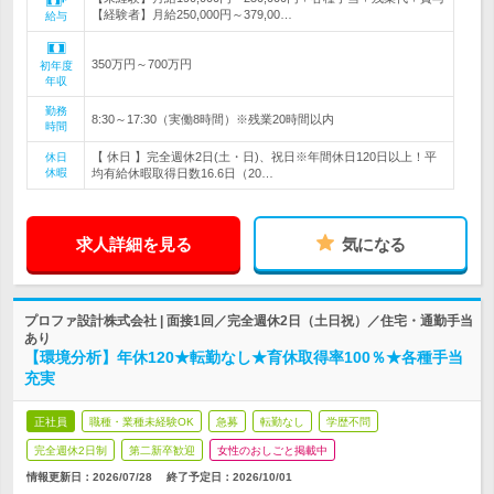
【経験者】月給250,000円～379,00…
給与
350万円～700万円
初年度
年収
勤務
8:30～17:30（実働8時間）※残業20時間以内
時間
【 休日 】完全週休2日(土・日)、祝日※年間休日120日以上！平
休日
休暇
均有給休暇取得日数16.6日（20…
求人詳細を見る
気になる
プロファ設計株式会社 | 面接1回／完全週休2日（土日祝）／住宅・通勤手当
あり
【環境分析】年休120★転勤なし★育休取得率100％★各種手当
充実
正社員
職種・業種未経験OK
急募
転勤なし
学歴不問
完全週休2日制
第二新卒歓迎
女性のおしごと掲載中
情報更新日：2026/07/28
終了予定日：
2026/10/01