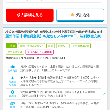
求人詳細を見る
気になる
株式会社環境科学研究所 | 創業以来40年以上黒字経営の総合環境調査会社
屋外作業【環境調査員】転勤なし／年休120日／福利厚生充実
正社員
職種・業種未経験OK
急募
転勤なし
完全週休2日制
第二新卒歓迎
女性のおしごと掲載中
情報更新日：2026/07/03
終了予定日：
2026/12/24
河川や工場などへ赴き、水質や騒音、ばい煙などの環境調査・測
定に従事します。2名以上のチーム制です。
仕事内容
◆大卒以上◆【必須】普通自動車第一種運転免許【歓迎】大学や
大学院で理系の学部を専攻された方／フィールドワークの仕事に
対象と
興味がある方など
なる方
愛知県名古屋市北区若鶴町152番地 【雇入れ直後】上記事業所
【変更の範囲】会社の定める各事業所
勤務地
月給：225,900円～230,300円（一律支給の固定手当含む）≪内訳
≫・基本給：215,900円～220,300…
給与