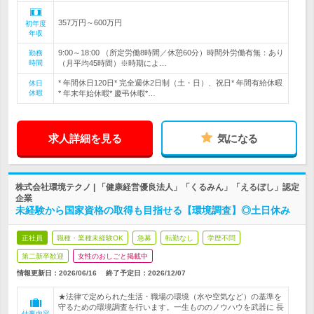
357万円～600万円
初年度
年収
9:00～18:00 （所定労働8時間／休憩60分）時間外労働有無：あり
勤務
時間
（月平均45時間）※時期によ…
* 年間休日120日* 完全週休2日制（土・日）、祝日* 年間有給休暇
休日
休暇
* 年末年始休暇* 慶弔休暇*…
求人詳細を見る
気になる
株式会社環境テクノ | 「健康経営優良法人」「くるみん」「えるぼし」認定
企業
未経験から国家資格の取得も目指せる【環境調査】◎土日休み
正社員
職種・業種未経験OK
急募
転勤なし
学歴不問
第二新卒歓迎
女性のおしごと掲載中
情報更新日：2026/06/16
終了予定日：
2026/12/07
★法律で定められた生活・職場の環境（水や空気など）の基準を
守るための環境調査を行います。一生もののノウハウを武器に 長
仕事内容