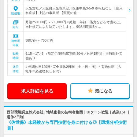
大阪支社／大阪府大阪市東淀川区東中島3-5-9 ※転勤なし 【雇入
れ直後】上記の事業所 【変更の範…
勤務地
月給250,000円～535,000円※経験・年齢・能力などを考慮の上、
当社規定により決定いたします。※試用期間3ヶ…
給与
380万円～750万円
初年度
年収
9:15～17:45 （所定労働時間7時間30分／休憩1時間）※時間外労
勤務
時間
働あり
# 年間休日120日* 完全週休2日制（土・日・祝） * 有給休暇（入
休日
休暇
社半年経過後10日付与）
求人詳細を見る
気になる
西部環境調査株式会社 | 地域密着の技術者集団｜UIターン歓迎｜残業15H｜
週休2日制
《佐世保》未経験から専門技術を身に付ける◎【環境分析技術
員】