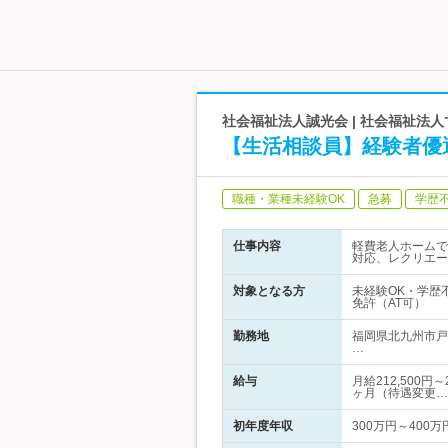
社会福祉法人誠光会 | 社会福祉法
【生活相談員】経験者優遇
職種・業種未経験OK
急募
学歴
仕事内容
軽費老人ホームで
対応、レクリエー
対象となる方
未経験OK・学歴
免許（AT可）
勤務地
福岡県北九州市戸
…
給与
月給212,500
ヶ月（待遇変更…
初年度年収
300万円～400万