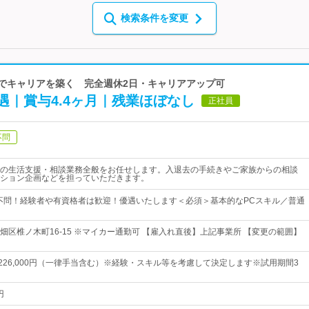
検索条件を変更
人でキャリアを築く 完全週休2日・キャリアアップ可
｜賞与4.4ヶ月｜残業ほぼなし
正社員
不問
の生活支援・相談業務全般をお任せします。入退去の手続きやご家族からの相談
ション企画などを担っていただきます。
不問！経験者や有資格者は歓迎！優遇いたします＜必須＞基本的なPCスキル／普通
畑区椎ノ木町16-15 ※マイカー通勤可 【雇入れ直後】上記事業所 【変更の範囲】
円～226,000円（一律手当含む）※経験・スキル等を考慮して決定します※試用期間3
円