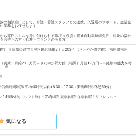
族の相談窓口として、介護・看護スタッフとの連携、入退居のサポート、生活全
い業務をお任せします。
から専門スキルを身に付けられる環境＜必須＞普通自動車運転免許、対象の福祉
をお持ちの方＜歓迎＞ブランクのある方
館】 兵庫県姫路市大津区勘兵衛町2丁目203-4 【さわやか野方館】 福岡県福岡
（兵庫）月給23.1万円～さわやか野方館（福岡）月給19万円～※経験や能力を考
。 ※…
円
労働時間制(週平均40時間以内) 8:30～17:30（実働8時間/休憩60分）…
／* 4週8休制（シフト制）* GW休暇* 夏季休暇* 冬季休暇 * リフレッシュ…
気になる