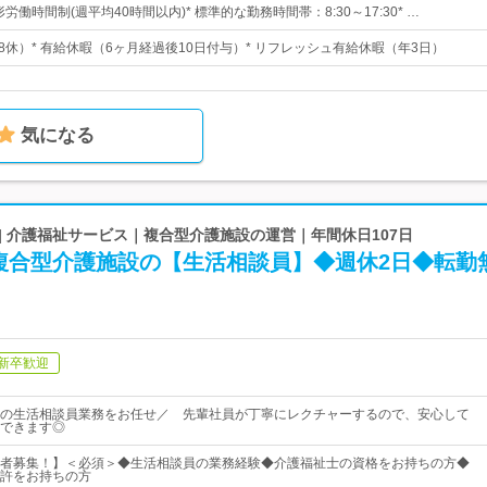
労働時間制(週平均40時間以内)* 標準的な勤務時間帯：8:30～17:30* …
週8休）* 有給休暇（6ヶ月経過後10日付与）* リフレッシュ有給休暇（年3日）
気になる
| 介護福祉サービス｜複合型介護施設の運営｜年間休日107日
複合型介護施設の【生活相談員】◆週休2日◆転勤
新卒歓迎
の生活相談員業務をお任せ／ 先輩社員が丁寧にレクチャーするので、安心して
できます◎
者募集！】＜必須＞◆生活相談員の業務経験◆介護福祉士の資格をお持ちの方◆
許をお持ちの方