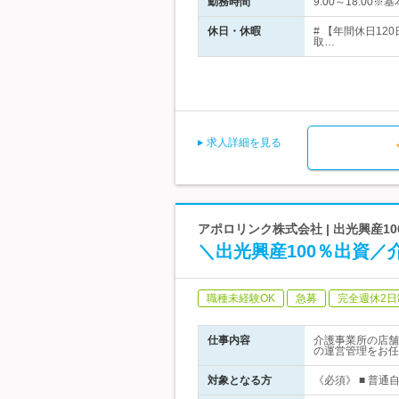
勤務時間
9:00～18:0
休日・休暇
# 【年間休日12
取…
求人詳細を見る
アポロリンク株式会社 | 出光興産
＼出光興産100％出資／
職種未経験OK
急募
完全週休2日
仕事内容
介護事業所の店舗
の運営管理をお任
対象となる方
《必須》 ■ 普通