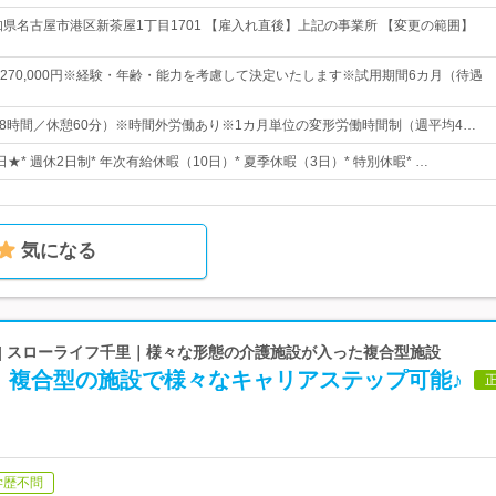
知県名古屋市港区新茶屋1丁目1701 【雇入れ直後】上記の事業所 【変更の範囲】
0円～270,000円※経験・年齢・能力を考慮して決定いたします※試用期間6カ月（待遇
0(実働8時間／休憩60分）※時間外労働あり※1カ月単位の変形労働時間制（週平均4…
日★* 週休2日制* 年次有給休暇（10日）* 夏季休暇（3日）* 特別休暇* …
気になる
 | スローライフ千里｜様々な形態の介護施設が入った複合型施設
】複合型の施設で様々なキャリアステップ可能♪
学歴不問