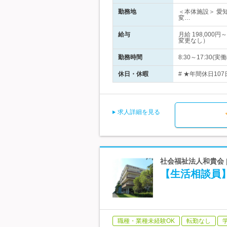
勤務地
＜本体施設＞ 愛
変…
給与
月給 198,00
変更なし）
勤務時間
8:30～17:3
休日・休暇
# ★年間休日107
求人詳細を見る
社会福祉法人和貴会
【生活相談員
職種・業種未経験OK
転勤なし