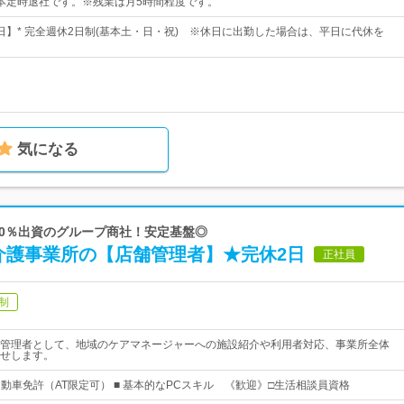
0※基本定時退社です。※残業は月5時間程度です。
0日】* 完全週休2日制(基本土・日・祝) ※休日に出勤した場合は、平日に代休を
気になる
100％出資のグループ商社！安定基盤◎
介護事業所の【店舗管理者】★完休2日
正社員
制
管理者として、地域のケアマネージャーへの施設紹介や利用者対応、事業所全体
せします。
自動車免許（AT限定可） ■ 基本的なPCスキル 《歓迎》□生活相談員資格