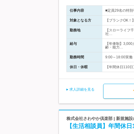
仕事内容
■定員29名の特
対象となる方
【ブランクOK！
勤務地
【スローライフ千
社…
給与
【年俸制】3,00
齢・能力…
勤務時間
9:00～18:0
休日・休暇
【年間休日110日
求人詳細を見る
株式会社さわやか倶楽部 | 新規施
【生活相談員】年間休日1