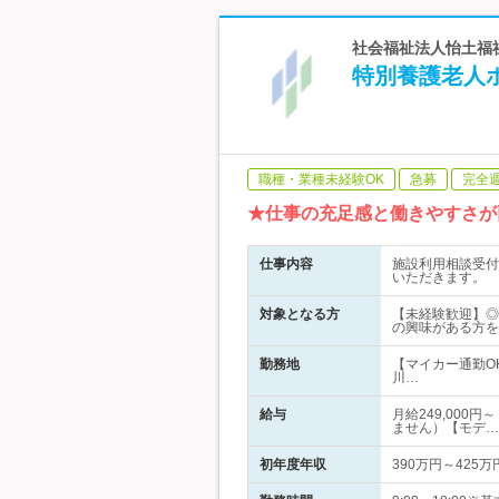
社会福祉法人怡土福祉
特別養護老人
職種・業種未経験OK
急募
完全
★仕事の充足感と働きやすさが
仕事内容
施設利用相談受付
いただきます。
対象となる方
【未経験歓迎】◎
の興味がある方を
勤務地
【マイカー通勤O
川…
給与
月給249,000
ません）【モデ…
初年度年収
390万円～425万