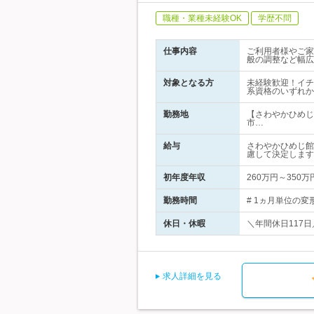
職種・業種未経験OK
学歴不問
仕事内容
ご利用者様やご家
般の調整など幅広
対象となる方
未経験歓迎！イチ
系資格のいずれか
勤務地
【さわやかひめじ
市…
給与
さわやかひめじ館
慮して決定します
初年度年収
260万円～350万
勤務時間
# 1ヵ月単位の変形
休日・休暇
＼年間休日117日
求人詳細を見る