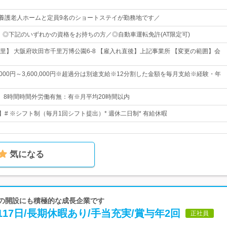
別養護老人ホームと定員9名のショートステイが勤務地です／
】◎下記のいずれかの資格をお持ちの方／◎自動車運転免許(AT限定可)
里】 大阪府吹田市千里万博公園6-8 【雇入れ直後】上記事業所 【変更の範囲】会
0,000円～3,600,000円※超過分は別途支給※12分割した金額を毎月支給※経験・年
0実働 8時間時間外労働有無：有※月平均20時間以内
】# ※シフト制（毎月1回シフト提出）* 週休二日制* 有給休暇
気になる
設の開設にも積極的な成長企業です
17日/長期休暇あり/手当充実/賞与年2回
正社員