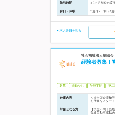
勤務時間
# 1ヵ月単位の変形
休日・休暇
* 週休2日制（4
求人詳細を見る
社会福祉法人華陽会 
経験者募集！
急募
転勤なし
学歴不問
第二
仕事内容
＼複合型介護施設
お仕事をスタート
対象となる方
【学歴不問｜経験
普通自動車運転免