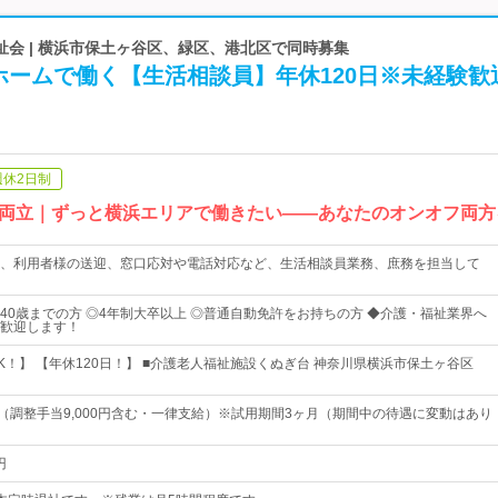
会 | 横浜市保土ヶ谷区、緑区、港北区で同時募集
ホームで働く【生活相談員】年休120日※未経験歓
週休2日制
両立｜ずっと横浜エリアで働きたい――あなたのオンオフ両方
、利用者様の送迎、窓口応対や電話対応など、生活相談員業務、庶務を担当して
40歳までの方 ◎4年制大卒以上 ◎普通自動免許をお持ちの方 ◆介護・福祉業界へ
歓迎します！
K！】 【年休120日！】 ■介護老人福祉施設くぬぎ台 神奈川県横浜市保土ヶ谷区
円～（調整手当9,000円含む・一律支給）※試用期間3ヶ月（期間中の待遇に変動はあり
円