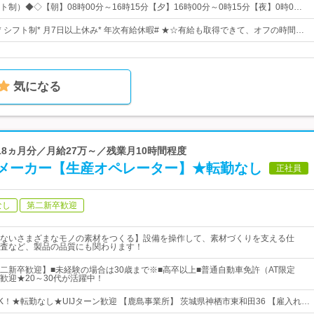
制）◆◇【朝】08時00分～16時15分【夕】16時00分～0時15分【夜】0時0…
* シフト制* 月7日以上休み* 年次有給休暇# ★☆有給も取得できて、オフの時間…
気になる
.18ヵ月分／月給27万～／残業月10時間程度
メーカー【生産オペレーター】★転勤なし
正社員
なし
第二新卒歓迎
ないさまざまなモノの素材をつくる】設備を操作して、素材づくりを支える仕
査など、製品の品質にも関わります！
二新卒歓迎】■未経験の場合は30歳まで※■高卒以上■普通自動車免許（AT限定
歓迎★20～30代が活躍中！
K！★転勤なし★UIJターン歓迎 【鹿島事業所】 茨城県神栖市東和田36 【雇入れ…