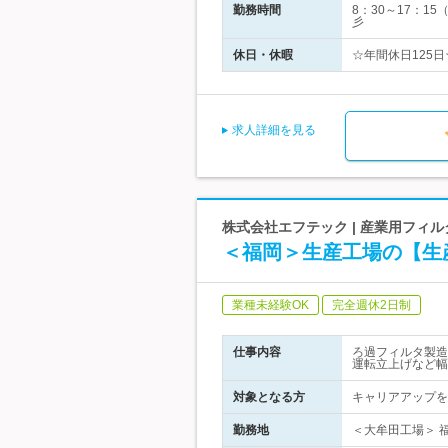
勤務時間
8：30～17：
彡
休日・休暇
☆年間休日125日
求人詳細を見る
株式会社エフテック | 産業用フィ
＜福岡＞生産工場の【生
業種未経験OK
完全週休2日制
仕事内容
ろ過フィルタ製造
運転立上げなど幅
対象となる方
キャリアアップを
勤務地
＜大牟田工場＞ 福