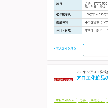
給与
月給：27万7,5
験・年齢・資格…
初年度年収
450万円～650万
勤務時間
◆◇交替制（シフト
休日・休暇
年間休日数110日
求人詳細を見る
マミヤンアロエ株式会
アロエ化粧品の
業種未経験OK
急募
転勤なし