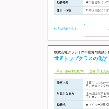
勤務時間
◆◇交替制（シフト
休日・休暇
年間休日数110日
求人詳細を見る
株式会社クラレ | 昨年度賞与実績5
世界トップクラスの化学
職種・業種未経験OK
急募
転勤
仕事内容
【暮らしに欠かせ
事。チェックや検
対象となる方
【未経験歓迎＆第
可）★U・Iターン
勤務地
★マイカー通勤O