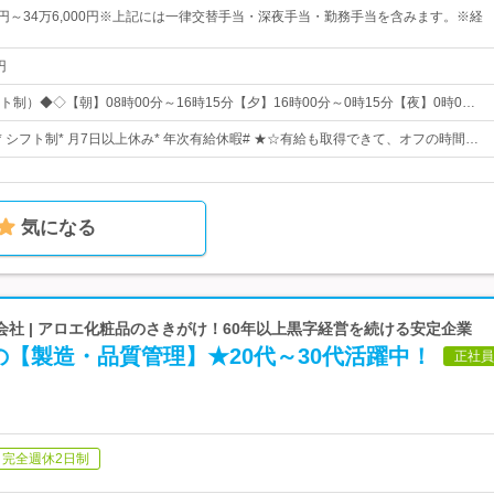
00円～34万6,000円※上記には一律交替手当・深夜手当・勤務手当を含みます。※経
円
制）◆◇【朝】08時00分～16時15分【夕】16時00分～0時15分【夜】0時0…
* シフト制* 月7日以上休み* 年次有給休暇# ★☆有給も取得できて、オフの時間…
気になる
社 | アロエ化粧品のさきがけ！60年以上黒字経営を続ける安定企業
【製造・品質管理】★20代～30代活躍中！
正社員
完全週休2日制