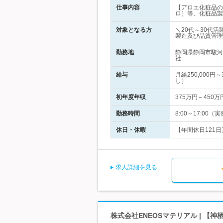
仕事内容
【アロエ化粧品の
ロ）等、化粧品製
対象となる方
＼20代～30代
製造及び品質管理
勤務地
静岡県静岡市駿河
社…
給与
月給250,000
し）
初年度年収
375万円～450万
勤務時間
8:00～17:0
休日・休暇
【年間休日121日
求人詳細を見る
株式会社ENEOSマテリアル | 【