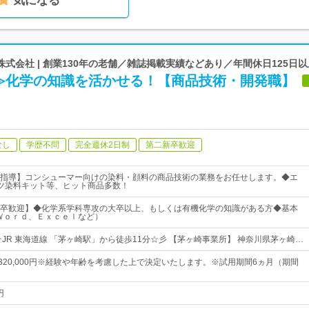
気になる
式会社 | 創業130年の老舗／雑誌掲載実績などあり／年間休日125日
≫化学の知識を活かせる！【商品技術・開発職】
なし
学歴不問
完全週休2日制
第二新卒歓迎
指導】コンシューマー向けの染料・顔料の商品技術の業務をお任せします。◆エ
ツ染料キット等、ヒット商品多数！
卒歓迎】◆化学系学科専攻の大卒以上、もしくは有機化学の知識がある方◆基本
Ｗｏｒｄ、Ｅｘｃｅｌなど）
☆JR 東海道線 「茅ヶ崎駅」から徒歩11分☆彡 【茅ヶ崎事業所】 神奈川県茅ヶ崎…
円～320,000円※経験や年齢を考慮した上で決定いたします。※試用期間6ヵ月（期間
円