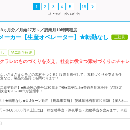
…
1
2
3
4
5
15
1件〜50件（全714件中）
.18ヵ月分／月給27万～／残業月10時間程度
メーカー【生産オペレーター】★転勤なし
正社員
なし
第二新卒歓迎
】クラレのものづくりを支え、社会に役立つ素材づくりにチャレ
ないさまざまなモノの素材をつくる】設備を操作して、素材づくりを支える仕
査など、製品の品質にも関わります！
二新卒歓迎】■未経験の場合は30歳まで※■高卒以上■普通自動車免許（AT限定
歓迎★20～30代が活躍中！
K！★転勤なし★UIJターン歓迎 【鹿島事業所】 茨城県神栖市東和田36 【雇入れ…
00円～34万6,000円※上記には一律交替手当・深夜手当・勤務手当を含みます。※経
円