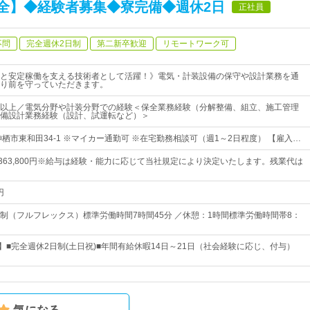
全】◆経験者募集◆寮完備◆週休2日
正社員
不問
完全週休2日制
第二新卒歓迎
リモートワーク可
と安定稼働を支える技術者として活躍！》電気・計装設備の保守や設計業務を通
り前を守っていただきます。
以上／電気分野や計装分野での経験＜保全業務経験（分解整備、組立、施工管理
備設計業務経験（設計、試運転など）＞
栖市東和田34-1 ※マイカー通勤可 ※在宅勤務相談可（週1～2日程度） 【雇入…
円～363,800円※給与は経験・能力に応じて当社規定により決定いたします。残業代は
円
制（フルフレックス）標準労働時間7時間45分 ／休憩：1時間標準労働時間帯8：
】■完全週休2日制(土日祝)■年間有給休暇14日～21日（社会経験に応じ、付与）