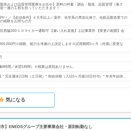
製造および品質管理業務をお任せ】原料の秤量・調合・製造、品質管理（液ク
造一連の工程を担っていただきます！
活躍中！／【必須条件】４大卒以上／薬学、化学系の専攻出身で、化粧品製造業での
の経験をお持ちの方
区西脇300-1 ※マイカー通勤可 【雇い入れ直後】上記事業所 【変更の範囲】会
円～300,000円※経験、能力を考慮の上決定します※試用期間3ヶ月（待遇に変更な
円
0（実働8時間／休憩1時間）※残業は原則ありません。
】* 完全週休2日制（土日祝）* 有給休暇（入社6ヶ月後10日付与）* 年末年始休…
気になる
神栖市】ENEOSグループ主要事業会社・原則転勤なし