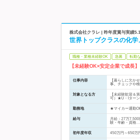
株式会社クラレ | 昨年度賞与実績5
世界トップクラスの化学
職種・業種未経験OK
急募
転勤
【未経験OK×安定企業で成長
仕事内容
【暮らしに欠かせ
事。チェックや検
対象となる方
【未経験歓迎＆第
可）★U・Iターン
勤務地
★マイカー通勤O
給与
月給：27万7,5
験・年齢・資格…
初年度年収
450万円～650万