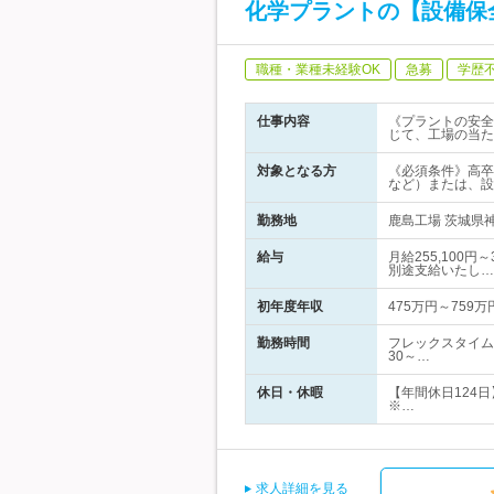
化学プラントの【設備保
職種・業種未経験OK
急募
学歴
仕事内容
《プラントの安全
じて、工場の当た
対象となる方
《必須条件》高卒
など）または、設
勤務地
鹿島工場 茨城県神
給与
月給255,100
別途支給いたし…
初年度年収
475万円～759万
勤務時間
フレックスタイム
30～…
休日・休暇
【年間休日124日
※…
求人詳細を見る