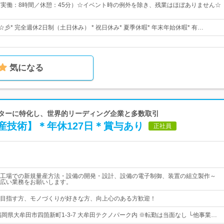
15（実働：8時間／休憩：45分）☆イベント時の例外を除き、残業はほぼありません☆
☆彡* 完全週休2日制（土日休み） * 祝日休み* 夏季休暇* 年末年始休暇* 有…
気になる
ルターに特化し、世界的リーディング企業と多数取引
産技術】＊年休127日＊賞与あり
正社員
工場での新規量産方法・設備の開発・設計、設備の電子制御、装置の組立製作～
広い業務をお願いします。
目指す方、モノづくりが好きな方、向上心のある方歓迎！
岡県大牟田市四箇新町1-3-7 大牟田テクノパーク内 ※転勤は当面なし └他事業…