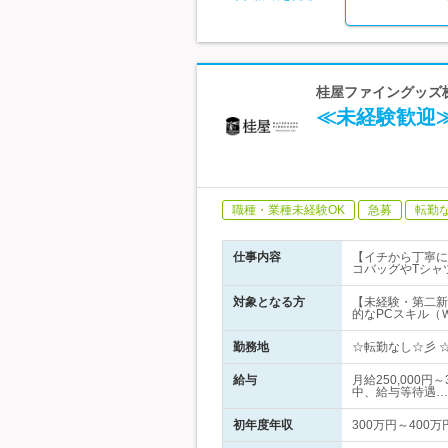
桂屋ファイングッズ株
≪未経験歓迎
職種・業種未経験OK
急募
転勤
仕事内容
【イチから丁寧に
コバッグやTシャ
対象となる方
【未経験・第二新
的なPCスキル（
勤務地
☆転勤なし☆彡 
給与
月給250,000
中、給与等待遇…
初年度年収
300万円～400万