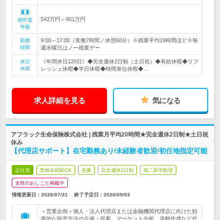
542万円～901万円
初年度
年収
9:00～17:00（実働7時間／休憩60分）※残業平均19時間ほど※毎
勤務
時間
週水曜日はノー残業デー
《年間休日120日》◆完全週休2日制（土日祝）◆有給休暇◆リフ
休日
休暇
レッシュ休暇◆半日休暇◆時間単位休暇◆…
求人詳細を見る
気になる
アフラック生命保険株式会社 | 残業月平均20時間★完全週休2日制★土日祝
休み
【代理店サポート】在宅勤務あり/未経験者歓迎/初任地指定可能
正社員
業種未経験OK
急募
完全週休2日制
第二新卒歓迎
女性のおしごと掲載中
情報更新日：2026/07/31
終了予定日：
2026/09/03
＜営業企画＞個人・法人代理店または金融機関代理店に向けた効
率的な販売方法の企画・提案、マーケット分析、資料作成など代