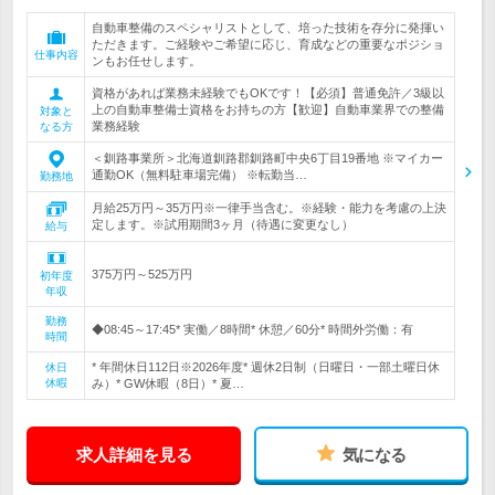
自動車整備のスペシャリストとして、培った技術を存分に発揮い
ただきます。ご経験やご希望に応じ、育成などの重要なポジショ
仕事内容
ンもお任せします。
資格があれば業務未経験でもOKです！【必須】普通免許／3級以
上の自動車整備士資格をお持ちの方【歓迎】自動車業界での整備
対象と
業務経験
なる方
＜釧路事業所＞北海道釧路郡釧路町中央6丁目19番地 ※マイカー
通勤OK（無料駐車場完備） ※転勤当…
勤務地
月給25万円～35万円※一律手当含む。※経験・能力を考慮の上決
定します。※試用期間3ヶ月（待遇に変更なし）
給与
375万円～525万円
初年度
年収
勤務
◆08:45～17:45* 実働／8時間* 休憩／60分* 時間外労働：有
時間
* 年間休日112日※2026年度* 週休2日制（日曜日・一部土曜日休
休日
休暇
み）* GW休暇（8日）* 夏…
求人詳細を見る
気になる