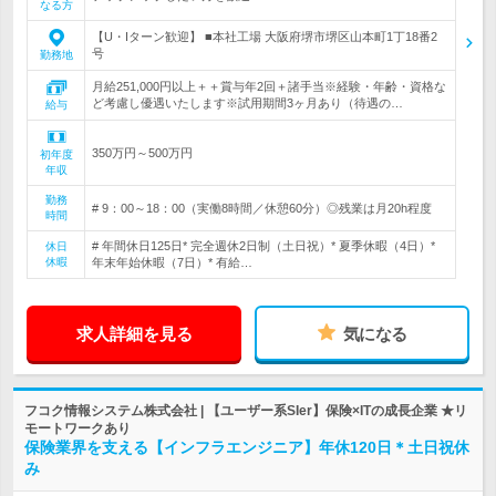
なる方
【U・Iターン歓迎】 ■本社工場 大阪府堺市堺区山本町1丁18番2
号
勤務地
月給251,000円以上＋＋賞与年2回＋諸手当※経験・年齢・資格な
ど考慮し優遇いたします※試用期間3ヶ月あり（待遇の…
給与
350万円～500万円
初年度
年収
勤務
# 9：00～18：00（実働8時間／休憩60分）◎残業は月20h程度
時間
# 年間休日125日* 完全週休2日制（土日祝）* 夏季休暇（4日）*
休日
休暇
年末年始休暇（7日）* 有給…
求人詳細を見る
気になる
フコク情報システム株式会社 | 【ユーザー系SIer】保険×ITの成長企業 ★リ
モートワークあり
保険業界を支える【インフラエンジニア】年休120日＊土日祝休
み