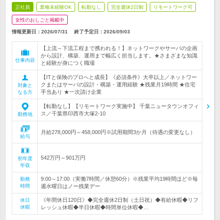
正社員
業種未経験OK
転勤なし
完全週休2日制
リモートワーク可
女性のおしごと掲載中
情報更新日：2026/07/31
終了予定日：
2026/09/03
【上流～下流工程まで携われる！】ネットワークやサーバの企画
から設計、構築、運用まで幅広く担当します。★さまざまな知識
仕事内容
と経験が身につく職場
【ITと保険のプロへと成長】《必須条件》大卒以上／ネットワー
クまたはサーバの設計・構築・運用経験 ★残業月19時間 ★住宅
対象と
手当あり ★一次請け企業
なる方
【転勤なし】【リモートワーク実施中】 千葉ニュータウンオフィ
ス／千葉県印西市大塚2-10
勤務地
月給278,000円～458,000円※試用期間3か月（待遇の変更なし）
給与
542万円～901万円
初年度
年収
9:00～17:00（実働7時間／休憩60分）※残業平均19時間ほど※毎
勤務
時間
週水曜日はノー残業デー
《年間休日120日》◆完全週休2日制（土日祝）◆有給休暇◆リフ
休日
休暇
レッシュ休暇◆半日休暇◆時間単位休暇◆…