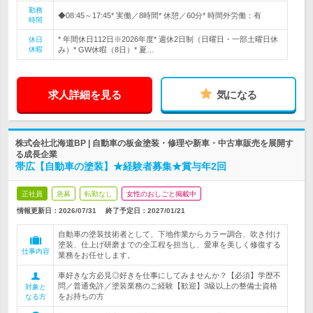
勤務
◆08:45～17:45* 実働／8時間* 休憩／60分* 時間外労働：有
時間
* 年間休日112日※2026年度* 週休2日制（日曜日・一部土曜日休
休日
休暇
み）* GW休暇（8日）* 夏…
求人詳細を見る
気になる
株式会社北海道BP | 自動車の板金塗装・修理や新車・中古車販売を展開す
る成長企業
帯広【自動車の塗装】★経験者募集★賞与年2回
正社員
急募
転勤なし
女性のおしごと掲載中
情報更新日：2026/07/31
終了予定日：
2027/01/21
自動車の塗装技術者として、下地作業からカラー調合、吹き付け
塗装、仕上げ研磨までの全工程を担当し、愛車を美しく修復する
仕事内容
業務をお任せします。
車好きな方必見◎好きを仕事にしてみませんか？【必須】学歴不
問／普通免許／塗装業務のご経験【歓迎】3級以上の整備士資格
対象と
をお持ちの方
なる方