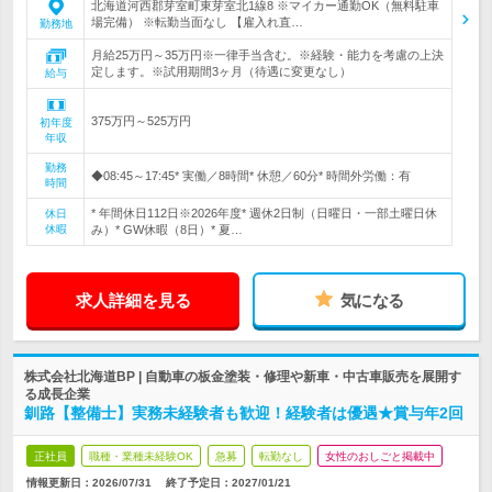
北海道河西郡芽室町東芽室北1線8 ※マイカー通勤OK（無料駐車
場完備） ※転勤当面なし 【雇入れ直…
勤務地
月給25万円～35万円※一律手当含む。※経験・能力を考慮の上決
定します。※試用期間3ヶ月（待遇に変更なし）
給与
375万円～525万円
初年度
年収
勤務
◆08:45～17:45* 実働／8時間* 休憩／60分* 時間外労働：有
時間
* 年間休日112日※2026年度* 週休2日制（日曜日・一部土曜日休
休日
休暇
み）* GW休暇（8日）* 夏…
求人詳細を見る
気になる
株式会社北海道BP | 自動車の板金塗装・修理や新車・中古車販売を展開す
る成長企業
釧路【整備士】実務未経験者も歓迎！経験者は優遇★賞与年2回
正社員
職種・業種未経験OK
急募
転勤なし
女性のおしごと掲載中
情報更新日：2026/07/31
終了予定日：
2027/01/21