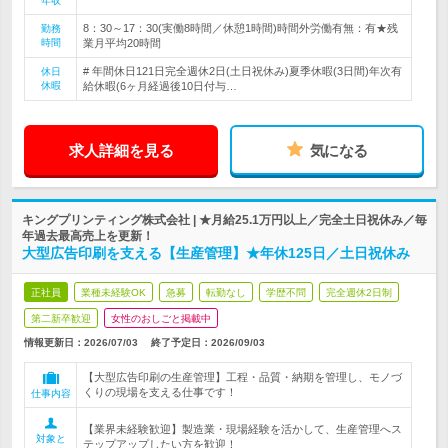
年収
8：30～17：30(実働8時間／休憩1時間)時間外労働有無：有★残
勤務
時間
業月平均20時間
# 年間休日121日完全週休2日(土日祝休み)夏季休暇(3日間)年次有
休日
休暇
給休暇(6ヶ月経過後10日付与…
求人詳細を見る
気になる
キングプリンティング株式会社 | ★月給25.1万円以上／完全土日祝休み／毎
年過去最高売上を更新！
大型広告印刷を支える【生産管理】★年休125日／土日祝休み
正社員
業種未経験OK
急募
転勤なし
学歴不問
完全週休2日制
第二新卒歓迎
女性のおしごと掲載中
情報更新日：2026/07/03
終了予定日：
2026/09/03
【大型広告印刷の生産管理】工程・品質・納期を管理し、モノづ
くりの現場を支える仕事です！
仕事内容
【業界未経験歓迎】製造業・現場経験を活かして、生産管理へス
対象と
テップアップしたい方を歓迎！