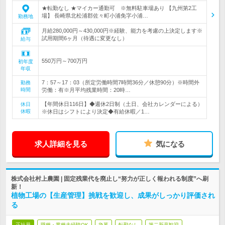
★転勤なし ★マイカー通勤可 ※無料駐車場あり 【九州第2工
場】 長崎県北松浦郡佐々町小浦免字小浦…
勤務地
月給280,000円～430,000円※経験、能力を考慮の上決定します※
試用期間6ヶ月（待遇に変更なし）
給与
550万円～700万円
初年度
年収
7：57～17：03（所定労働時間7時間36分／休憩90分）※時間外
勤務
時間
労働：有※月平均残業時間：20時…
【年間休日116日】◆週休2日制（土日、会社カレンダーによる）
休日
休暇
※休日はシフトにより決定◆有給休暇／1…
求人詳細を見る
気になる
株式会社村上農園 | 固定残業代を廃止し“努力が正しく報われる制度”へ刷
新！
植物工場の【生産管理】挑戦を歓迎し、成果がしっかり評価され
る
正社員
職種・業種未経験OK
急募
転勤なし
第二新卒歓迎