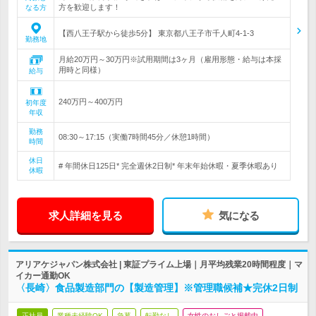
方を歓迎します！
なる方
【西八王子駅から徒歩5分】 東京都八王子市千人町4-1-3
勤務地
月給20万円～30万円※試用期間は3ヶ月（雇用形態・給与は本採
用時と同様）
給与
240万円～400万円
初年度
年収
勤務
08:30～17:15（実働7時間45分／休憩1時間）
時間
休日
# 年間休日125日* 完全週休2日制* 年末年始休暇・夏季休暇あり
休暇
求人詳細を見る
気になる
アリアケジャパン株式会社 | 東証プライム上場｜月平均残業20時間程度｜マ
イカー通勤OK
〈長崎〉食品製造部門の【製造管理】※管理職候補★完休2日制
正社員
業種未経験OK
急募
転勤なし
女性のおしごと掲載中