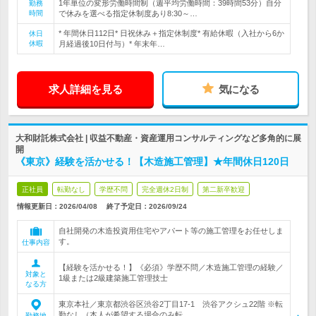
1年単位の変形労働時間制（週平均労働時間：39時間53分）自分
勤務
時間
で休みを選べる指定休制度あり8:30～…
* 年間休日112日* 日祝休み＋指定休制度* 有給休暇（入社から6か
休日
休暇
月経過後10日付与）* 年末年…
求人詳細を見る
気になる
大和財託株式会社 | 収益不動産・資産運用コンサルティングなど多角的に展
開
《東京》経験を活かせる！【木造施工管理】★年間休日120日
正社員
転勤なし
学歴不問
完全週休2日制
第二新卒歓迎
情報更新日：2026/04/08
終了予定日：
2026/09/24
自社開発の木造投資用住宅やアパート等の施工管理をお任せしま
す。
仕事内容
【経験を活かせる！】《必須》学歴不問／木造施工管理の経験／
対象と
1級または2級建築施工管理技士
なる方
東京本社／東京都渋谷区渋谷2丁目17-1 渋谷アクシュ22階 ※転
勤なし（本人が希望する場合のみ転…
勤務地