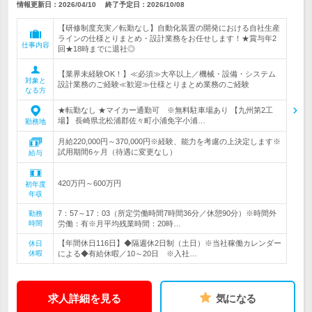
情報更新日：2026/04/10
終了予定日：
2026/10/08
【研修制度充実／転勤なし】自動化装置の開発における自社生産
ラインの仕様とりまとめ・設計業務をお任せします！★賞与年2
仕事内容
回★18時までに退社◎
【業界未経験OK！】≪必須≫大卒以上／機械・設備・システム
対象と
設計業務のご経験≪歓迎≫仕様とりまとめ業務のご経験
なる方
★転勤なし ★マイカー通勤可 ※無料駐車場あり 【九州第2工
場】 長崎県北松浦郡佐々町小浦免字小浦…
勤務地
月給220,000円～370,000円※経験、能力を考慮の上決定します※
試用期間6ヶ月（待遇に変更なし）
給与
420万円～600万円
初年度
年収
7：57～17：03（所定労働時間7時間36分／休憩90分）※時間外
勤務
時間
労働：有※月平均残業時間：20時…
【年間休日116日】◆隔週休2日制（土日）※当社稼働カレンダー
休日
休暇
による◆有給休暇／10～20日 ※入社…
求人詳細を見る
気になる