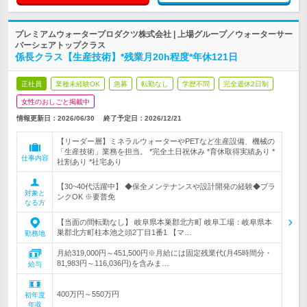
プレミアムウォータープロダクツ株式会社 | 上場グループ／ウォーターサー
バーシェアトップクラス
係長クラス【生産技術】*残業月20h程度*年休121日
正社員
業種未経験OK
急募
転勤なし
学歴不問
完全週休2日制
女性のおしごと掲載中
情報更新日：2026/06/30
終了予定日：
2026/12/21
【リーダー層】ミネラルウォーターやPETなど生産設備、機械の
「生産技術」業務を担当。 *完全土日祝休み *育休取得実績あり *
仕事内容
社割あり *社宅あり
【30~40代活躍中】 ◆保全メンテナンスや設計開発の経験◆ブラ
対象と
ンクOK ※要普免
なる方
【当面の間転勤なし】 岐阜県本巣郡北方町 岐阜工場：岐阜県本
巣郡北方町柱本池之頭2丁目1番1 【マ…
勤務地
月給319,000円～451,500円※月給には固定残業代(月45時間分・
81,983円～116,036円)を含みま…
給与
400万円～550万円
初年度
年収