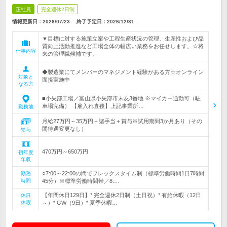
正社員
完全週休2日制
情報更新日：2026/07/23
終了予定日：
2026/12/31
▼目標に対する施策立案や工程生産状況の管理、生産性および品
質向上活動推進など工場全体の幅広い業務をお任せします。☆将
仕事内容
来の管理職候補です。
◆製造業にてメンバーのマネジメント経験がある方☆オンライン
対象と
面接実施中
なる方
■小矢部工場／富山県小矢部市末友3番地 ※マイカー通勤可（駐
車場完備） 【雇入れ直後】上記事業所…
勤務地
月給27万円～35万円＋諸手当＋賞与※試用期間3か月あり（その
間待遇変更なし）
給与
470万円～650万円
初年度
年収
○7:00～22:00の間でフレックスタイム制（標準労働時間1日7時間
勤務
時間
45分）※標準労働時間帯／8:…
【年間休日129日】* 完全週休2日制（土日祝）* 有給休暇（12日
休日
休暇
～）* GW（9日）* 夏季休暇…