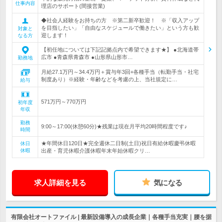
仕事内容
理店のサポート(間接営業)
◆社会人経験をお持ちの方 ※第二新卒歓迎！ ※「収入アップ
を目指したい」「自由なスケジュールで働きたい」という方も歓
対象と
迎します！
なる方
【初任地については下記記拠点内で希望できます★】 ●北海道帯
広市 ●青森県青森市 ●山形県山形市…
勤務地
月給27.1万円～34.4万円＋賞与年3回+各種手当（転勤手当・社宅
制度あり）※経験・年齢などを考慮の上、当社規定に…
給与
571万円～770万円
初年度
年収
勤務
9:00～17:00(休憩60分)★残業は現在月平均20時間程度です♪
時間
★年間休日120日★完全週休二日制(土日)祝日有給休暇慶弔休暇
休日
休暇
出産・育児休暇介護休暇年末年始休暇クリ…
求人詳細を見る
気になる
有限会社オートファイル | 最新設備導入の成長企業｜各種手当充実｜腰を据