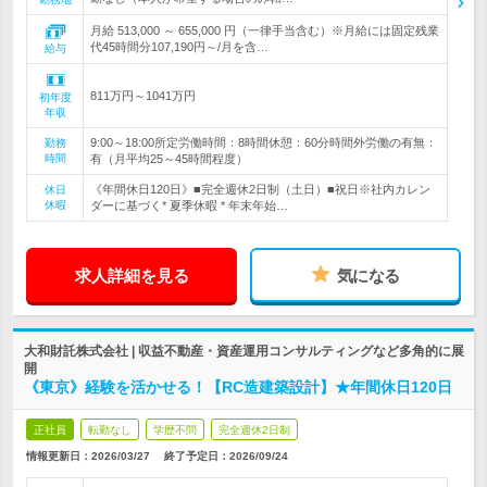
月給 513,000 ～ 655,000 円（一律手当含む）※月給には固定残業
代45時間分107,190円～/月を含…
給与
811万円～1041万円
初年度
年収
9:00～18:00所定労働時間：8時間休憩：60分時間外労働の有無：
勤務
時間
有（月平均25～45時間程度）
《年間休日120日》■完全週休2日制（土日）■祝日※社内カレン
休日
休暇
ダーに基づく* 夏季休暇 * 年末年始…
求人詳細を見る
気になる
大和財託株式会社 | 収益不動産・資産運用コンサルティングなど多角的に展
開
《東京》経験を活かせる！【RC造建築設計】★年間休日120日
正社員
転勤なし
学歴不問
完全週休2日制
情報更新日：2026/03/27
終了予定日：
2026/09/24