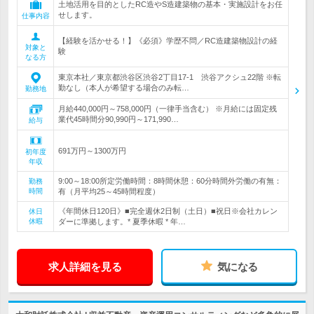
土地活用を目的としたRC造やS造建築物の基本・実施設計をお任
せします。
仕事内容
【経験を活かせる！】《必須》学歴不問／RC造建築物設計の経
対象と
験
なる方
東京本社／東京都渋谷区渋谷2丁目17-1 渋谷アクシュ22階 ※転
勤なし（本人が希望する場合のみ転…
勤務地
月給440,000円～758,000円（一律手当含む） ※月給には固定残
業代45時間分90,990円～171,990…
給与
691万円～1300万円
初年度
年収
9:00～18:00所定労働時間：8時間休憩：60分時間外労働の有無：
勤務
時間
有（月平均25～45時間程度）
《年間休日120日》■完全週休2日制（土日）■祝日※会社カレン
休日
休暇
ダーに準拠します。* 夏季休暇 * 年…
求人詳細を見る
気になる