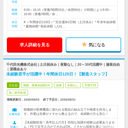
年収
8:00～16:15（実働7時間15分／休憩60分）※時期により8:00～
勤務
時間
16:00（実働7時間／休…
# ＜年間休日119日＞* 完全週休2日制（土日休み）* 年末年始休暇
休日
休暇
* 夏期休暇* 有給休暇（入社…
求人詳細を見る
気になる
千代田光機株式会社 | 土日祝休み｜夜勤なし｜20～30代活躍中｜服装自由
｜退職金あり
未経験若手が活躍中！年間休日125日！【製造スタッフ】
正社員
職種・業種未経験OK
急募
転勤なし
学歴不問
第二新卒歓迎
情報更新日：2026/08/03
終了予定日：
2026/08/31
顕微鏡や医療機器に使われる製品の組み立てや検査を担当しま
す。作業は先輩がイチから教えるので、未経験の方も安心！
仕事内容
【未経験歓迎！高卒以上の方】特別な知識や経験は必要ありませ
ん！PCで文字入力ができればOK。イチから技術を身につけたい
対象と