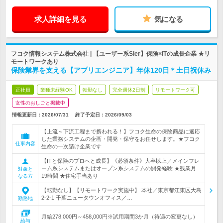
求人詳細を見る
気になる
フコク情報システム株式会社 | 【ユーザー系SIer】保険×ITの成長企業 ★リ
モートワークあり
保険業界を支える【アプリエンジニア】年休120日＊土日祝休み
正社員
業種未経験OK
転勤なし
完全週休2日制
リモートワーク可
女性のおしごと掲載中
情報更新日：2026/07/31
終了予定日：
2026/09/03
【上流～下流工程まで携われる！】フコク生命の保険商品に適応
した業務システムの企画・開発・保守をお任せします。★フコク
仕事内容
生命の一次請け企業です
【ITと保険のプロへと成長】《必須条件》大卒以上／メインフレ
ーム系システムまたはオープン系システムの開発経験 ★残業月
対象と
19時間 ★住宅手当あり
なる方
【転勤なし】【リモートワーク実施中】 本社／東京都江東区大島
2-2-1 千葉ニュータウンオフィス／…
勤務地
月給278,000円～458,000円※試用期間3か月（待遇の変更なし）
給与