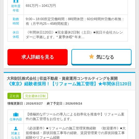
691万円～1041万円
初年度
年収
9:00～18:00所定労働時間：8時間休憩：60分時間外労働の有無：
勤務
時間
有（月平均25～45時間程度）
《年間休日120日》■完全週休2日制（土日）■祝日※会社カレン
休日
休暇
ダーに準拠します。* 夏季休暇* 年末…
求人詳細を見る
気になる
大和財託株式会社 | 収益不動産・資産運用コンサルティングを展開
《東京》経験者採用！【リフォーム施工管理】★年間休日120日
正社員
完全週休2日制
情報更新日：2026/03/27
終了予定日：
2026/09/24
【積極的なITツールの導入による効率化を推進中】リフォーム案
件の施工管理をお任せします。
仕事内容
《必須要件》■リフォームの施工管理実務経験 《歓迎要件》■大
規模修繕・原状回復工事等の経験、賃貸管理業での原状回復工事
対象と
経験やリフォーム経験
なる方