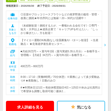
情報更新日：2026/06/30
終了予定日：
2026/08/31
◎豆苗やブロッコリースプラウトなどの発芽野菜の栽培・管理・
改善に挑戦★年功序列とは無縁！20～30代が活躍中！
仕事内容
《未経験歓迎！挑戦する人が、一番報われる会社です》◎専門・
短大・大卒以上★成長企業で「キャリアUPを叶えたい」「しっ
対象と
かり稼ぎたい」方を歓迎！
なる方
【マイカー通勤OK/転勤なし/全国募集/U・Iターン歓迎】 ＜生産
拠点＞ ★北海道伊達生産センター…
勤務地
■月給26万円～＋賞与年2回（賞与実績5.35カ月分）＋各種手当＜
管理職＞【月給】34万円～＋賞与年2回＋各種手当＜…
給与
400万円～800万円
初年度
年収
8:00～17:10（実働8時間／70分休憩）※業務によって多少変動あ
勤務
時間
り# ★夜勤無し！日勤のみ◎
# ■年間休日121日＋有給休暇奨励日4日＝125日※休みは社員同士
休日
休暇
で希望休を調整し取得可能◇週休2…
求人詳細を見る
気になる