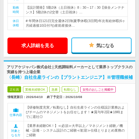
【設計開発】5勤2休（土日祝休）8：30～17：30【保全メンテナ
勤務
時間
ンス】5勤2休の2交替（土日祝休）…
# 年間休日121日完全週休2日制夏季休暇(3日間)年次有給休暇(6ヶ
休日
休暇
月経過後10日付与)産前産後休…
求人詳細を見る
気になる
アリアケジャパン株式会社 | 天然調味料メーカーとして業界トップクラスの
実績を持つ上場企業
〈長崎〉自社生産ラインの【プラントエンジニア】※管理職候補
正社員
業種未経験OK
急募
転勤なし
女性のおしごと掲載中
情報更新日：2026/04/10
終了予定日：
2026/10/08
【研修制度充実／転勤なし】自社生産ラインの仕様設計業務およ
びチームのマネジメントをお任せします！★賞与年2回★18時ま
仕事内容
でに退社◎
【業界未経験OK！】≪必須≫大卒以上／マネジメント経験／機
械・設備・システム設計のご経験≪歓迎≫仕様とりまとめ業務の
対象と
ご経験
なる方