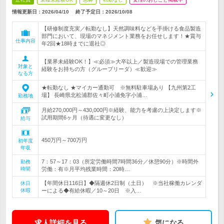
情報更新日：2026/04/10
終了予定日：
2026/10/08
【研修制度充実／転勤なし】天然調味料などを手掛ける食品製造
部門において、現場のマネジメント業務をお任せします！★賞与
仕事内容
年2回★18時までに退社◎
【業界未経験OK！】≪必須≫大卒以上／製造現場での管理業務
対象と
経験をお持ちの方（グループリーダ）≪歓迎≫
なる方
★転勤なし ★マイカー通勤可 ※無料駐車場あり 【九州第2工
場】 長崎県北松浦郡佐々町小浦免字小浦…
勤務地
月給270,000円～430,000円※経験、能力を考慮の上決定します※
試用期間6ヶ月（待遇に変更なし）
給与
450万円～700万円
初年度
年収
7：57～17：03（所定労働時間7時間36分／休憩90分）※時間外
勤務
時間
労働：有※月平均残業時間：20時…
【年間休日116日】◆隔週休2日制（土日） ※当社稼働カレンダ
休日
休暇
ーによる◆有給休暇／10～20日 ※入…
求人詳細を見る
気になる