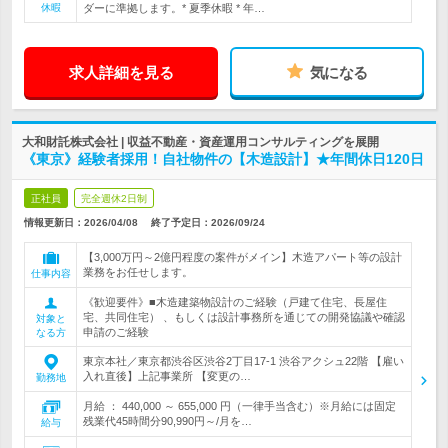
休暇
ダーに準拠します。* 夏季休暇 * 年…
求人詳細を見る
気になる
大和財託株式会社 | 収益不動産・資産運用コンサルティングを展開
《東京》経験者採用！自社物件の【木造設計】★年間休日120日
正社員
完全週休2日制
情報更新日：2026/04/08
終了予定日：
2026/09/24
【3,000万円～2億円程度の案件がメイン】木造アパート等の設計
業務をお任せします。
仕事内容
《歓迎要件》■木造建築物設計のご経験（戸建て住宅、長屋住
宅、共同住宅） 、もしくは設計事務所を通じての開発協議や確認
対象と
申請のご経験
なる方
東京本社／東京都渋谷区渋谷2丁目17-1 渋谷アクシュ22階 【雇い
入れ直後】上記事業所 【変更の…
勤務地
月給 ： 440,000 ～ 655,000 円（一律手当含む）※月給には固定
残業代45時間分90,990円～/月を…
給与