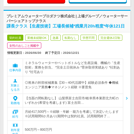
プレミアムウォータープロダクツ株式会社 | 上場グループ／ウォーターサー
バーシェアトップクラス
課長クラス【生産技術】工場長候補*残業月20h程度*年休121日
契約社員
業種未経験OK
急募
転勤なし
学歴不問
完全週休2日制
女性のおしごと掲載中
情報更新日：2026/06/30
終了予定日：
2026/12/21
ミネラルウォーターやペットボトルなど生産設備、機械の「生産
技術」業務を担当。 *完全土日祝休み *育休取得実績あり *社割あ
仕事内容
り *社宅あり
◎将来の幹部候補募集【30～40代活躍中】経験必須条件 ◆機械
対象と
エンジニア業務◆マネジメント経験 ※要普免
なる方
【当面の間転勤なし】 山梨県富士吉田市/岐阜県本巣郡北方町の
いずれか(希望を考慮します) 富士吉田…
勤務地
月給417,500円～※経験・年齢・能力を考慮して決定いたします
※試用期間6か月あり(期間中は契約社員。試用期間終了…
給与
500万円～800万円
初年度