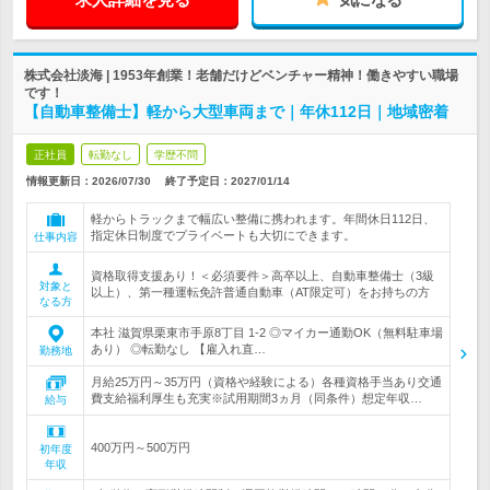
株式会社淡海 | 1953年創業！老舗だけどベンチャー精神！働きやすい職場
です！
【自動車整備士】軽から大型車両まで｜年休112日｜地域密着
正社員
転勤なし
学歴不問
情報更新日：2026/07/30
終了予定日：
2027/01/14
軽からトラックまで幅広い整備に携われます。年間休日112日、
指定休日制度でプライベートも大切にできます。
仕事内容
資格取得支援あり！＜必須要件＞高卒以上、自動車整備士（3級
対象と
以上）、第一種運転免許普通自動車（AT限定可）をお持ちの方
なる方
本社 滋賀県栗東市手原8丁目 1-2 ◎マイカー通勤OK（無料駐車場
あり） ◎転勤なし 【雇入れ直…
勤務地
月給25万円～35万円（資格や経験による）各種資格手当あり交通
費支給福利厚生も充実※試用期間3ヵ月（同条件）想定年収…
給与
400万円～500万円
初年度
年収