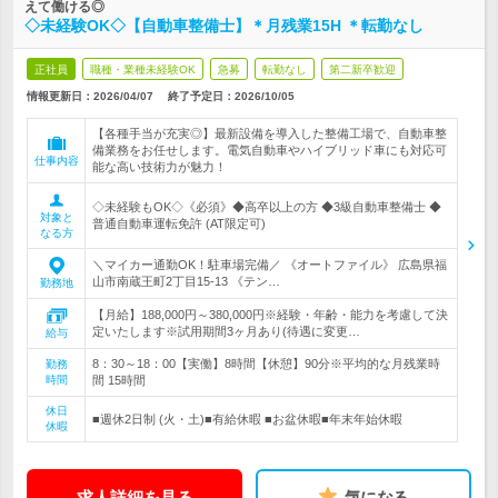
えて働ける◎
◇未経験OK◇【自動車整備士】＊月残業15H ＊転勤なし
正社員
職種・業種未経験OK
急募
転勤なし
第二新卒歓迎
情報更新日：2026/04/07
終了予定日：
2026/10/05
【各種手当が充実◎】最新設備を導入した整備工場で、自動車整
備業務をお任せします。電気自動車やハイブリッド車にも対応可
仕事内容
能な高い技術力が魅力！
◇未経験もOK◇《必須》◆高卒以上の方 ◆3級自動車整備士 ◆
対象と
普通自動車運転免許 (AT限定可)
なる方
＼マイカー通勤OK！駐車場完備／ 《オートファイル》 広島県福
山市南蔵王町2丁目15-13 《テン…
勤務地
【月給】188,000円～380,000円※経験・年齢・能力を考慮して決
定いたします※試用期間3ヶ月あり(待遇に変更…
給与
8：30～18：00【実働】8時間【休憩】90分※平均的な月残業時
勤務
時間
間 15時間
休日
■週休2日制 (火・土)■有給休暇 ■お盆休暇■年末年始休暇
休暇
求人詳細を見る
気になる