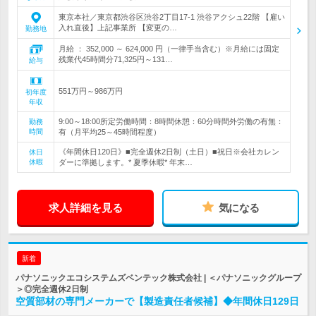
東京本社／東京都渋谷区渋谷2丁目17-1 渋谷アクシュ22階 【雇い
入れ直後】上記事業所 【変更の…
勤務地
月給 ： 352,000 ～ 624,000 円（一律手当含む）※月給には固定
残業代45時間分71,325円～131…
給与
551万円～986万円
初年度
年収
9:00～18:00所定労働時間：8時間休憩：60分時間外労働の有無：
勤務
時間
有（月平均25～45時間程度）
《年間休日120日》■完全週休2日制（土日）■祝日※会社カレン
休日
休暇
ダーに準拠します。* 夏季休暇* 年末…
求人詳細を見る
気になる
新着
パナソニックエコシステムズベンテック株式会社 | ＜パナソニックグループ
＞◎完全週休2日制
空質部材の専門メーカーで【製造責任者候補】◆年間休日129日