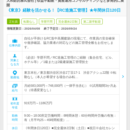
大和財託株式会社 | 収益不動産・資産運用コンサルティングなど多角的に展
開
《東京》経験を活かせる！【RC造施工管理】★年間休日120日
正社員
転勤なし
学歴不問
完全週休2日制
第二新卒歓迎
情報更新日：2026/04/08
終了予定日：
2026/09/24
自社が手掛けるRC造中高層建築の現場にて、作業員の安全確保
や進捗確認、協力業者の対応などの施工管理全般をお任せしま
仕事内容
す。
《必須》学歴不問／RC造施工管理のご経験（集合住宅、ビル、
対象と
ホテル等）／1級または2級建築施工管理技士
なる方
東京本社／東京都渋谷区渋谷2丁目17-1 渋谷アクシュ22階 ※転
勤なし（本人が希望する場合のみ転…
勤務地
月給583,000円～748,000円（一律手当含む） ※試用期間3か月あ
り（待遇変更なし）
給与
919万円～1186万円
初年度
年収
9:00～18:00所定労働時間：8時間休憩：60分時間外労働の有無：
勤務
時間
有（月平均25～45時間程度）…
《年間休日120日》■完全週休2日制（土日）■祝日※会社カレン
休日