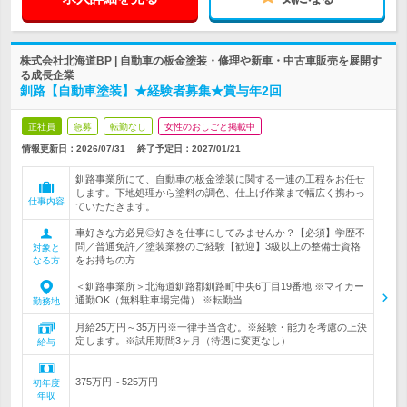
株式会社北海道BP | 自動車の板金塗装・修理や新車・中古車販売を展開す
る成長企業
釧路【自動車塗装】★経験者募集★賞与年2回
正社員
急募
転勤なし
女性のおしごと掲載中
情報更新日：2026/07/31
終了予定日：
2027/01/21
釧路事業所にて、自動車の板金塗装に関する一連の工程をお任せ
します。下地処理から塗料の調色、仕上げ作業まで幅広く携わっ
仕事内容
ていただきます。
車好きな方必見◎好きを仕事にしてみませんか？【必須】学歴不
問／普通免許／塗装業務のご経験【歓迎】3級以上の整備士資格
対象と
をお持ちの方
なる方
＜釧路事業所＞北海道釧路郡釧路町中央6丁目19番地 ※マイカー
通勤OK（無料駐車場完備） ※転勤当…
勤務地
月給25万円～35万円※一律手当含む。※経験・能力を考慮の上決
定します。※試用期間3ヶ月（待遇に変更なし）
給与
375万円～525万円
初年度
年収