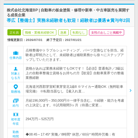
株式会社北海道BP | 自動車の板金塗装・修理や新車・中古車販売を展開す
る成長企業
帯広【整備士】実務未経験者も歓迎！経験者は優遇★賞与年2回
正社員
職種・業種未経験OK
急募
転勤なし
女性のおしごと掲載中
情報更新日：2026/07/31
終了予定日：
2027/01/21
点検整備やトラブルシューティング、パーツ交換などを担当。経
験者は即戦力として、未経験者は補助業務から徐々にステップア
仕事内容
ップしていただきます。
資格があれば業務未経験でもOKです！【必須】普通免許／3級以
上の自動車整備士資格をお持ちの方【歓迎】自動車業界での整備
対象と
業務経験
なる方
北海道河西郡芽室町東芽室北1線8 ※マイカー通勤OK（無料駐車
場完備） ※転勤当面なし 【雇入れ直…
勤務地
月給196,000円～350,000円※一律手当含む。※経験・能力を考慮
の上決定します。※試用期間3ヶ月（待遇に変更…
給与
294万円～525万円
初年度
年収
勤務
◆08:45～17:45* 実働／8時間* 休憩／60分* 時間外労働：有
時間