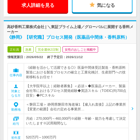
求人詳細を見る
気になる
高砂香料工業株式会社 | ＼東証プライム上場／グローバルに展開する香料メ
ーカー
《静岡》【研究職】プロセス開発（医薬品中間体・香料原料）
正社員
急募
完全週休2日制
女性のおしごと掲載中
情報更新日：2026/05/22
終了予定日：
2026/11/12
《経験を活かして活躍できる◎》医薬中間体受託製造・香料原料
製造における製造プロセスの確立と工業化検討、生産部門への技
仕事内容
術移転をお任せ！
【大学院卒以上｜経験者募集】＜必須＞◆医薬品メーカー、製薬
会社等におけるプロセス開発経験◆英語スキル（TOEIC(R)700点
対象と
目安）◆PCスキル
なる方
＜磐田工場＞ 静岡県磐田市海老塚1 【雇入れ直後】上記の事業所
【変更の範囲】会社の定める事業所…
勤務地
月給：270,000円～460,000円※経験・年齢・能力を考慮して決定
いたします※試用期間なし
給与
520万円～1000万円
初年度