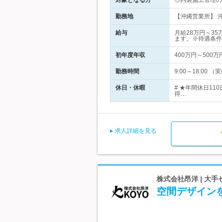
対象となる方
◎内装施工管理の
勤務地
【沖縄営業所】 
給与
月給28万円～3
ます。※待遇条件
初年度年収
400万円～500万
勤務時間
9:00～18:0
休日・休暇
# ★年間休日1
得…
求人詳細を見る
株式会社昂洋 | 大
空間デザイン