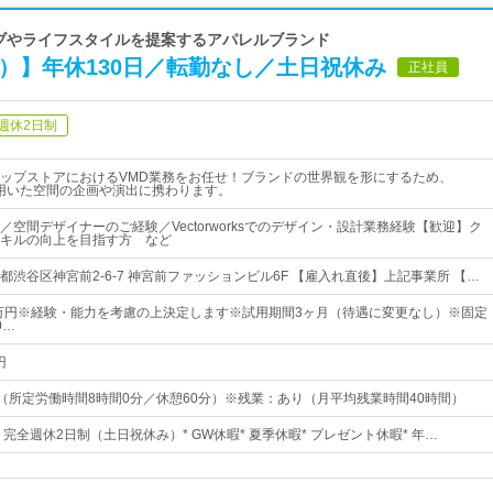
ローブやライフスタイルを提案するアパレルブランド
）】年休130日／転勤なし／土日祝休み
正社員
週休2日制
ップストアにおけるVMD業務をお任せ！ブランドの世界観を形にするため、
ks等を用いた空間の企画や演出に携わります。
／空間デザイナーのご経験／Vectorworksでのデザイン・設計業務経験【歓迎】ク
キルの向上を目指す方 など
渋谷区神宮前2-6-7 神宮前ファッションビル6F 【雇入れ直後】上記事業所 【…
0万円※経験・能力を考慮の上決定します※試用期間3ヶ月（待遇に変更なし）※固定
0…
円
00（所定労働時間8時間0分／休憩60分）※残業：あり（月平均残業時間40時間）
日* 完全週休2日制（土日祝休み）* GW休暇* 夏季休暇* プレゼント休暇* 年…