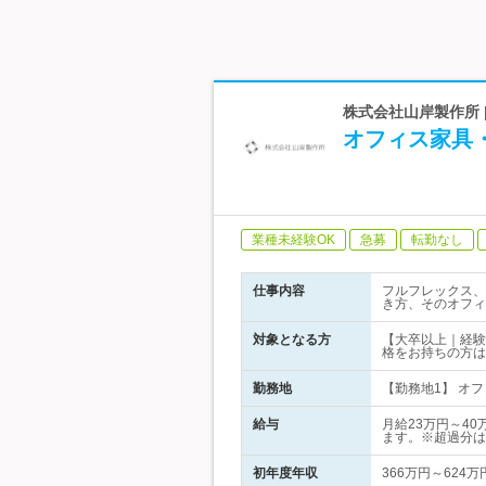
株式会社山岸製作所 
オフィス家具
業種未経験OK
急募
転勤なし
仕事内容
フルフレックス、
き方、そのオフィ
対象となる方
【大卒以上｜経験
格をお持ちの方は
勤務地
【勤務地1】 オフィ
給与
月給23万円～4
ます。※超過分は
初年度年収
366万円～624万