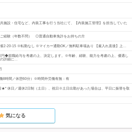
共施設・住宅など、内装工事を行う当社にて、【内装施工管理】を担当していた
ご経験（年数不問） ◎普通自動車免許をお持ちの方
2-20-15 ※転勤なし ※マイカー通勤OK／無料駐車場あり 【雇入れ直後】上…
5万円◆前職給与を考慮の上、決定します。※年齢、経験、能力を考慮の上、優遇し
の詳細に…
円
0 （実働8時間／休憩60分）※時間外労働有無：有
10日★* 休日／週休2日制（土日）、祝日※土日出勤があった場合は、平日に振替を取
気になる