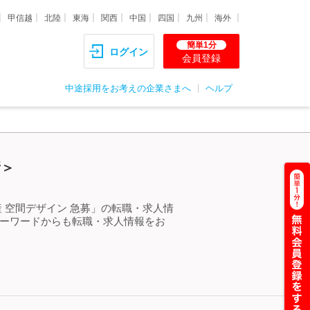
甲信越
北陸
東海
関西
中国
四国
九州
海外
簡単1分
ログイン
会員登録
中途採用をお考えの企業さまへ
ヘルプ
新＞
 空間デザイン 急募」の転職・求人情
キーワードからも転職・求人情報をお