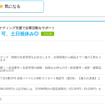
気になる
ーケティング支援で企業活動をサポート
ト可、土日祝休み◎
正社員
グッズ・雑貨の生産管理をお任せします。企画段階から納品まで一連の工程をリ
ます。
躍！＜必須要件＞生産管理の経験・知識をお持ちの方＜歓迎要件＞成型・縫製品
お持ちの方
丁目2番20号 赤坂パークビル8階 ◎リモート相談可（週2回） 【雇入れ直後】上
～490,000円※上記月給には、月30時間分の固定残業代（53,355円～93,038円）を
円