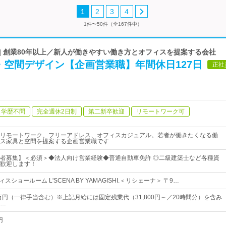
1
2
3
4
1件〜50件（全167件中）
| 創業80年以上／新人が働きやすい働き方とオフィスを提案する会社
・空間デザイン【企画営業職】年間休日127日
正社
学歴不問
完全週休2日制
第二新卒歓迎
リモートワーク可
リモートワーク、フリーアドレス、オフィスカジュアル。若者が働きたくなる働
ス家具と空間を提案する企画営業職です
者募集】＜必須＞◆法人向け営業経験◆普通自動車免許 ◎二級建築士など各種資
歓迎します！
スショールーム L'SCENA BY YAMAGISHI.＜リシェーナ＞ 〒9…
0万円（一律手当含む）※上記月給には固定残業代（31,800円～／20時間分）を含み
…
円