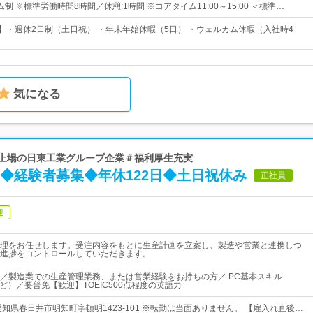
制 ※標準労働時間8時間／休憩:1時間 ※コアタイム11:00～15:00 ＜標準…
日】・週休2日制（土日祝） ・年末年始休暇（5日） ・ウェルカム休暇（入社時4
気になる
ム上場の日東工業グループ企業＃福利厚生充実
◆経験者募集◆年休122日◆土日祝休み
正社員
迎
理をお任せします。受注内容をもとに生産計画を立案し、製造や営業と連携しつ
進捗をコントロールしていただきます。
／製造業での生産管理業務、または営業経験をお持ちの方／ PC基本スキル
rdなど）／要普免【歓迎】TOEIC500点程度の英語力
知県春日井市明知町字頓明1423-101 ※転勤は当面ありません。 【雇入れ直後…