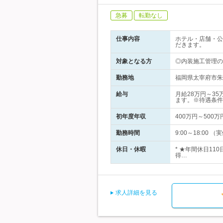
急募
転勤なし
仕事内容
ホテル・店舗・公
だきます。
対象となる方
◎内装施工管理の
勤務地
福岡県太宰府市朱雀
給与
月給28万円～3
ます。※待遇条件
初年度年収
400万円～500万
勤務時間
9:00～18:0
休日・休暇
* ★年間休日1
得…
求人詳細を見る