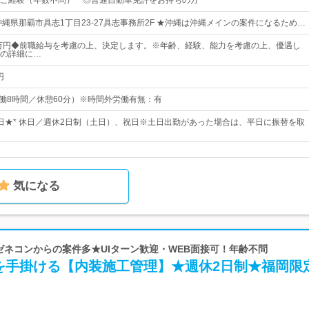
ご経験（年数不問） ◎普通自動車免許をお持ちの方
沖縄県那覇市具志1丁目23-27具志事務所2F ★沖縄は沖縄メインの案件になるため…
5万円◆前職給与を考慮の上、決定します。※年齢、経験、能力を考慮の上、優遇し
の詳細に…
円
0 （実働8時間／休憩60分）※時間外労働有無：有
10日★* 休日／週休2日制（土日）、祝日※土日出勤があった場合は、平日に振替を取
気になる
手ゼネコンからの案件多★UIターン歓迎・WEB面接可！年齢不問
を手掛ける【内装施工管理】★週休2日制★福岡限