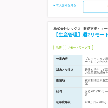
求人詳細を見る
株式会社レッグス | 販促支援・マ
【生産管理】週2リモー
急募
リモートワーク可
仕事内容
プロモーション用
ードしていただき
対象となる方
経験を活かして活
の生産管理経験を
勤務地
東京都港区赤坂五
記…
給与
月給281,000円
含…
初年度年収
400万円～700万