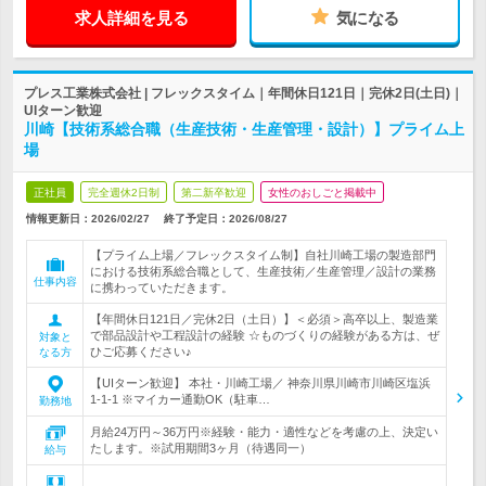
求人詳細を見る
気になる
プレス工業株式会社 | フレックスタイム｜年間休日121日｜完休2日(土日)｜
UIターン歓迎
川崎【技術系総合職（生産技術・生産管理・設計）】プライム上
場
正社員
完全週休2日制
第二新卒歓迎
女性のおしごと掲載中
情報更新日：2026/02/27
終了予定日：
2026/08/27
【プライム上場／フレックスタイム制】自社川崎工場の製造部門
における技術系総合職として、生産技術／生産管理／設計の業務
仕事内容
に携わっていただきます。
【年間休日121日／完休2日（土日）】＜必須＞高卒以上、製造業
で部品設計や工程設計の経験 ☆ものづくりの経験がある方は、ぜ
対象と
ひご応募ください♪
なる方
【UIターン歓迎】 本社・川崎工場／ 神奈川県川崎市川崎区塩浜
1-1-1 ※マイカー通勤OK（駐車…
勤務地
月給24万円～36万円※経験・能力・適性などを考慮の上、決定い
たします。※試用期間3ヶ月（待遇同一）
給与