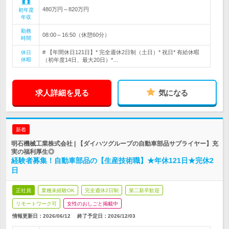
480万円～820万円
初年度
年収
勤務
08:00～16:50（休憩60分）
時間
# 【年間休日121日】* 完全週休2日制（土日）* 祝日* 有給休暇
休日
休暇
（初年度14日、最大20日）*…
求人詳細を見る
気になる
新着
明石機械工業株式会社 | 【ダイハツグループの自動車部品サプライヤー】充
実の福利厚生◎
経験者募集！自動車部品の【生産技術職】★年休121日★完休2
日
正社員
業種未経験OK
完全週休2日制
第二新卒歓迎
リモートワーク可
女性のおしごと掲載中
情報更新日：2026/06/12
終了予定日：
2026/12/03