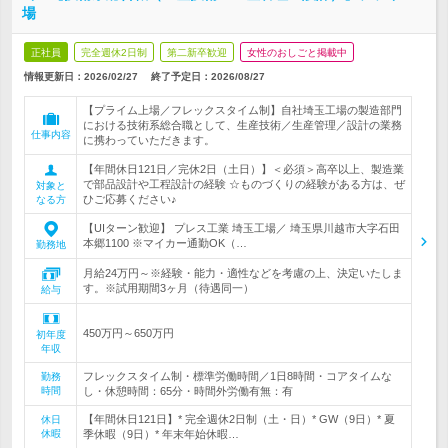
場
正社員
完全週休2日制
第二新卒歓迎
女性のおしごと掲載中
情報更新日：2026/02/27
終了予定日：
2026/08/27
【プライム上場／フレックスタイム制】自社埼玉工場の製造部門
における技術系総合職として、生産技術／生産管理／設計の業務
仕事内容
に携わっていただきます。
【年間休日121日／完休2日（土日）】＜必須＞高卒以上、製造業
で部品設計や工程設計の経験 ☆ものづくりの経験がある方は、ぜ
対象と
ひご応募ください♪
なる方
【UIターン歓迎】 プレス工業 埼玉工場／ 埼玉県川越市大字石田
本郷1100 ※マイカー通勤OK（…
勤務地
月給24万円～※経験・能力・適性などを考慮の上、決定いたしま
す。※試用期間3ヶ月（待遇同一）
給与
450万円～650万円
初年度
年収
フレックスタイム制・標準労働時間／1日8時間・コアタイムな
勤務
時間
し・休憩時間：65分・時間外労働有無：有
【年間休日121日】* 完全週休2日制（土・日）* GW（9日）* 夏
休日
休暇
季休暇（9日）* 年末年始休暇…