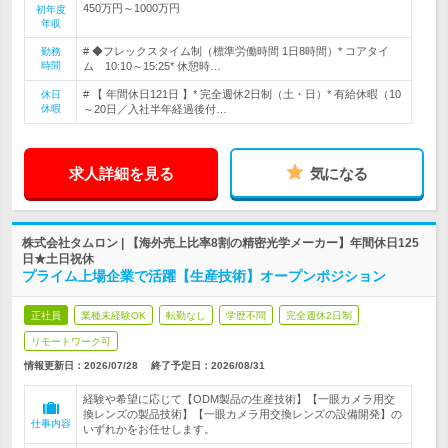
450万円～1000万円
初年度
年収
# ◆フレックスタイム制（標準労働時間 1日8時間）* コアタイ
勤務
時間
ム 10:10～15:25* 休憩時…
# 【 年間休日121日 】* 完全週休2日制（土・日）* 有給休暇（10
休日
休暇
～20日／入社半年経過後付…
求人詳細を見る
気になる
株式会社タムロン | 【海外売上比率8割の精密光学メーカー】年間休日125
日★土日祝休
プライム上場企業で活躍【生産技術】オープンポジション
正社員
業種未経験OK
転勤なし
学歴不問
完全週休2日制
リモートワーク可
情報更新日：2026/07/28
終了予定日：
2026/08/31
経験や希望に応じて【ODM製品の生産技術】【一眼カメラ用交
換レンズの製品技術】【一眼カメラ用交換レンズの設備開発】の
仕事内容
いずれかをお任せします。