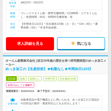
480万円～700万円
初年度
年収
フレックスタイム制・標準労働時間／1日8時間・コアタイムな
勤務
時間
し・休憩時間：65分・時間外労働有無：有
【年間休日121日】* 完全週休2日制（土・日）* GW（9日）* 夏
休日
休暇
季休暇（9日）* 年末年始休暇…
求人詳細を見る
気になる
オーエム産業株式会社 | 設立50年超の歴史を持つ研究開発型のめっき加工メ
ーカー
めっき加工の【生産技術】★転勤なし★年間休日120日
正社員
急募
転勤なし
学歴不問
完全週休2日制
女性のおしごと掲載中
情報更新日：2026/03/24
終了予定日：
2026/09/21
自動車部品や電子機器などに用いられる、めっき加工の工程設計
や試作品の製作・量産対応などをお任せします！
仕事内容