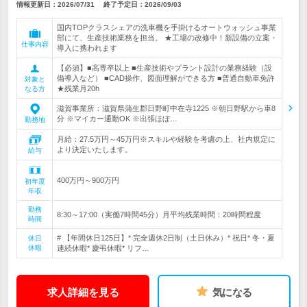
情報更新日：2026/07/31
終了予定日：
2026/09/03
国内TOPクラスシェアの洗車機を手掛けるオートウォッシュ事業
部にて、生産技術業務を担当。 ★工場の改修中！新設備の立案・
仕事内容
導入に携われます
【必須】■高専卒以上 ■生産技術やプラント設計の業務経験（設
備導入など） ■CAD操作、図面理解ができる方 ■普通自動車免許
対象と
★残業月20h
なる方
滋賀事業所：滋賀県蒲生郡日野町中在寺1225 ※朝日野駅から車8
分 ※マイカー通勤OK ※出張ほぼ…
勤務地
月給：27.5万円～45万円※スキルや経験を考慮の上、社内規定に
より決定いたします。
給与
400万円～900万円
初年度
年収
勤務
8:30～17:00（実働7時間45分）月平均残業時間：20時間程度
時間
# 【年間休日125日】* 完全週休2日制（土日休み）* 祝日* 冬・夏
休日
休暇
連続休暇* 慶弔休暇* リフ…
求人詳細を見る
気になる