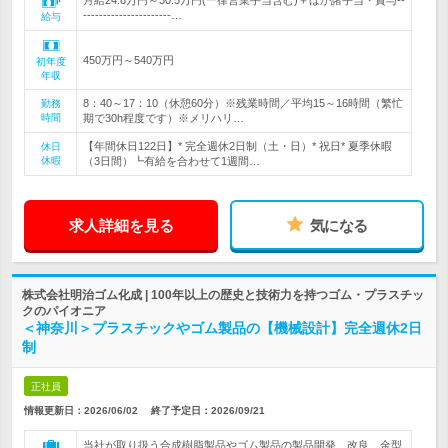
月給24.8万円～30.5万円(一律営業手当含む)＋ほか諸手当・賞与--
----------------------…
給与
450万円～540万円
初年度
年収
8：40～17：10（休憩60分）※残業時間／平均15～16時間（繁忙
勤務
時間
期で30h程度です）※メリハリ…
【年間休日122日】* 完全週休2日制（土・日）* 祝日* 夏季休暇
休日
休暇
（3日間）┗有給を合わせて1週間…
求人詳細を見る
気になる
株式会社明治ゴム化成 | 100年以上の歴史と技術力を持つゴム・プラスチッ
クのパイオニア
＜神奈川＞プラスチックやゴム製品の【機械設計】完全週休2日
制
正社員
情報更新日：2026/06/02
終了予定日：
2026/09/21
当社が取り扱う合成樹脂製品やゴム製品の製品開発、改良、金型