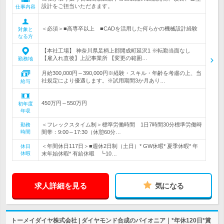
設計をご担当いただきます。
仕事内容
＜必須＞■高専卒以上 ■CADを活用した何らかの機械設計経験
対象と
なる方
【本社工場】 神奈川県足柄上郡開成町延沢1 ※転勤当面なし
【雇入れ直後】上記事業所 【変更の範囲…
勤務地
月給300,000円～390,000円※経験・スキル・年齢を考慮の上、当
社規定により優遇します。※試用期間3か月あり…
給与
450万円～550万円
初年度
年収
＜フレックスタイム制＞標準労働時間 1日7時間30分標準労働時
勤務
時間
間帯：9:00～17:30（休憩60分…
＜年間休日117日＞■週休2日制（土日）* GW休暇* 夏季休暇* 年
休日
休暇
末年始休暇* 有給休暇 ┗10…
求人詳細を見る
気になる
トーメイダイヤ株式会社 | ダイヤモンド合成のパイオニア｜*年休120日*賞