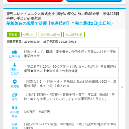
鹿島エレクトロニクス株式会社 | 時代の変化に強いEMS企業｜年休125日｜
手厚い手当と研修充実
基板製造の現場で活躍【生産技術】＊完全週休2日(土日祝）
正社員
転勤なし
完全週休2日制
第二新卒歓迎
情報更新日：2026/06/30
終了予定日：
2026/09/28
群馬本社にて、EMS（電子機器の受託生産）事業における生産技
術業務全般
仕事内容
＼第二新卒◎20代～30代活躍中！◎UIターン歓迎◎生産技術経験
対象と
優遇◆高卒以上◆製造業での実務経験
なる方
【転勤なし】 ＜群馬本社＞ 群馬県北群馬郡吉岡町陣場203 └「群
馬総社駅」車で15分 【雇入れ直…
勤務地
【月給】25万円～40万円＋各種手当＋賞与（年2回）※経験・年
齢・能力を考慮して決定いたします※試用期間3ヶ月あり(…
給与
370万円～500万円
初年度
年収
日勤／8:30～17:30実働 8時間休憩 60分※残業時間月平均20時
勤務
時間
間以下