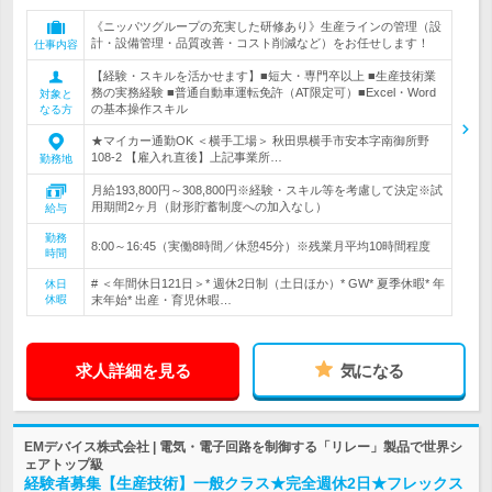
《ニッパツグループの充実した研修あり》生産ラインの管理（設
計・設備管理・品質改善・コスト削減など）をお任せします！
仕事内容
【経験・スキルを活かせます】■短大・専門卒以上 ■生産技術業
務の実務経験 ■普通自動車運転免許（AT限定可）■Excel・Word
対象と
の基本操作スキル
なる方
★マイカー通勤OK ＜横手工場＞ 秋田県横手市安本字南御所野
108‐2 【雇入れ直後】上記事業所…
勤務地
月給193,800円～308,800円※経験・スキル等を考慮して決定※試
用期間2ヶ月（財形貯蓄制度への加入なし）
給与
勤務
8:00～16:45（実働8時間／休憩45分）※残業月平均10時間程度
時間
# ＜年間休日121日＞* 週休2日制（土日ほか）* GW* 夏季休暇* 年
休日
休暇
末年始* 出産・育児休暇…
求人詳細を見る
気になる
EMデバイス株式会社 | 電気・電子回路を制御する「リレー」製品で世界シ
ェアトップ級
経験者募集【生産技術】一般クラス★完全週休2日★フレックス