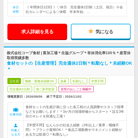
《 年間休日123日 》◇休日 完全週休2日制（土日、祝日）※会
休日
休暇
社カレンダーによる◇休暇 年末年始、…
求人詳細を見る
気になる
株式会社コープ食材 | 富加工場＊生協グループ＊有休消化率100％＊産育休
取得実績多数
食材セットの【生産管理】完全週休2日制＊転勤なし＊未経験OK
＊
正社員
職種・業種未経験OK
急募
転勤なし
学歴不問
完全週休2日制
第二新卒歓迎
女性のおしごと掲載中
情報更新日：2026/08/06
終了予定日：
2026/11/02
食材セットの生産計画に沿った各工程の人員調整やスタッフ指導
などをお願いします！＊3か月の現場研修からスタート＊設立3年
仕事内容
目のキレイ＆快適な工場！
【学歴不問】なんらかの社会人経験（2年以上／業界・職種不
問）＊ブランク復帰OK！＊食品工場勤務やマネジメント経験が
対象と
ある方は歓迎◎＊転勤なし♪
なる方