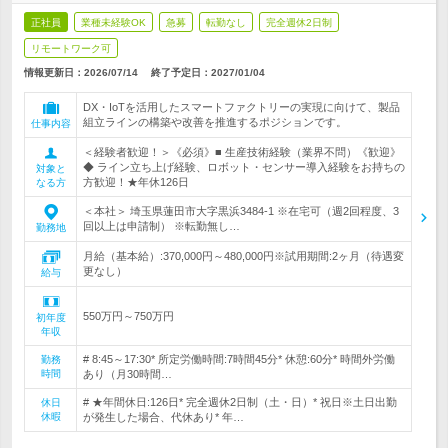
正社員
業種未経験OK
急募
転勤なし
完全週休2日制
リモートワーク可
情報更新日：2026/07/14
終了予定日：
2027/01/04
DX・IoTを活用したスマートファクトリーの実現に向けて、製品
組立ラインの構築や改善を推進するポジションです。
仕事内容
＜経験者歓迎！＞《必須》■ 生産技術経験（業界不問）《歓迎》
◆ ライン立ち上げ経験、ロボット・センサー導入経験をお持ちの
対象と
方歓迎！★年休126日
なる方
＜本社＞ 埼玉県蓮田市大字黒浜3484-1 ※在宅可（週2回程度、3
回以上は申請制） ※転勤無し…
勤務地
月給（基本給）:370,000円～480,000円※試用期間:2ヶ月（待遇変
更なし）
給与
550万円～750万円
初年度
年収
# 8:45～17:30* 所定労働時間:7時間45分* 休憩:60分* 時間外労働
勤務
時間
あり（月30時間…
# ★年間休日:126日* 完全週休2日制（土・日）* 祝日※土日出勤
休日
休暇
が発生した場合、代休あり* 年…