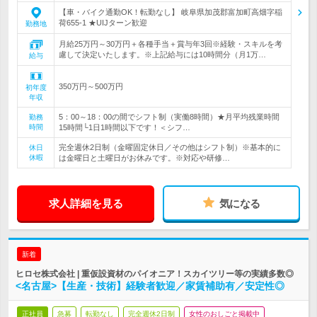
【車・バイク通勤OK！転勤なし】 岐阜県加茂郡富加町高畑字稲
荷655-1 ★UIJターン歓迎
勤務地
月給25万円～30万円＋各種手当＋賞与年3回※経験・スキルを考
慮して決定いたします。※上記給与には10時間分（月1万…
給与
350万円～500万円
初年度
年収
5：00～18：00の間でシフト制（実働8時間）★月平均残業時間
勤務
時間
15時間└1日1時間以下です！＜シフ…
完全週休2日制（金曜固定休日／その他はシフト制）※基本的に
休日
休暇
は金曜日と土曜日がお休みです。※対応や研修…
求人詳細を見る
気になる
新着
ヒロセ株式会社 | 重仮設資材のパイオニア！スカイツリー等の実績多数◎
<名古屋>【生産・技術】経験者歓迎／家賃補助有／安定性◎
正社員
急募
転勤なし
完全週休2日制
女性のおしごと掲載中