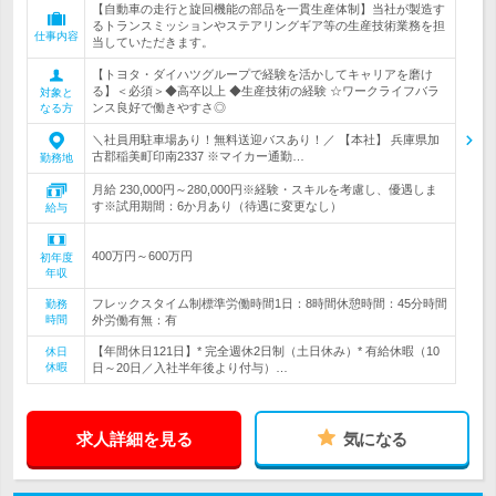
【自動車の走行と旋回機能の部品を一貫生産体制】当社が製造す
るトランスミッションやステアリングギア等の生産技術業務を担
仕事内容
当していただきます。
【トヨタ・ダイハツグループで経験を活かしてキャリアを磨け
る】＜必須＞◆高卒以上 ◆生産技術の経験 ☆ワークライフバラ
対象と
ンス良好で働きやすさ◎
なる方
＼社員用駐車場あり！無料送迎バスあり！／ 【本社】 兵庫県加
古郡稲美町印南2337 ※マイカー通勤…
勤務地
月給 230,000円～280,000円※経験・スキルを考慮し、優遇しま
す※試用期間：6か月あり（待遇に変更なし）
給与
400万円～600万円
初年度
年収
フレックスタイム制標準労働時間1日：8時間休憩時間：45分時間
勤務
時間
外労働有無：有
【年間休日121日】* 完全週休2日制（土日休み）* 有給休暇（10
休日
休暇
日～20日／入社半年後より付与）…
求人詳細を見る
気になる