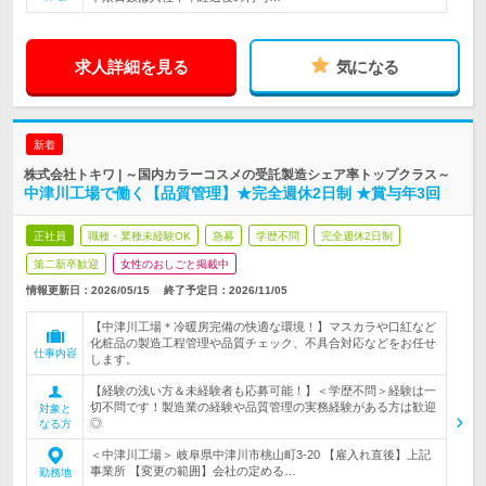
求人詳細を見る
気になる
新着
株式会社トキワ | ～国内カラーコスメの受託製造シェア率トップクラス～
中津川工場で働く【品質管理】★完全週休2日制 ★賞与年3回
正社員
職種・業種未経験OK
急募
学歴不問
完全週休2日制
第二新卒歓迎
女性のおしごと掲載中
情報更新日：2026/05/15
終了予定日：
2026/11/05
【中津川工場＊冷暖房完備の快適な環境！】マスカラや口紅など
化粧品の製造工程管理や品質チェック、不具合対応などをお任せ
仕事内容
します。
【経験の浅い方＆未経験者も応募可能！】＜学歴不問＞経験は一
切不問です！製造業の経験や品質管理の実務経験がある方は歓迎
対象と
◎
なる方
＜中津川工場＞ 岐阜県中津川市桃山町3-20 【雇入れ直後】上記
事業所 【変更の範囲】会社の定める…
勤務地