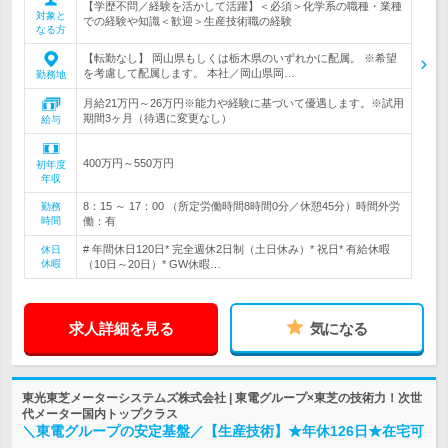
【学歴不問／経験を活かして活躍】＜必須＞化学系の職種・業種
対象と
での経験や知識＜歓迎＞生産技術職の経験
なる方
【転勤なし】 岡山県もしくは栃木県のいずれかに配属。 ※希望
を考慮して配属します。 本社／岡山県岡…
勤務地
月給21万円～26万円※能力や経験に基づいて優遇します。※試用
期間3ヶ月（待遇に変更なし）
給与
400万円～550万円
初年度
年収
8：15 ～ 17：00 （所定労働時間8時間0分／休憩45分）時間外労
勤務
時間
働：有
# 年間休日120日* 完全週休2日制（土日休み）* 祝日* 有給休暇
休日
休暇
（10日～20日）* GW休暇…
求人詳細を見る
気になる
東光東芝メーターシステムズ株式会社 | 東電グループ×東芝の技術力！次世
代メーター国内トップクラス
＼東電グループの安定基盤／【生産技術】★年休126日★在宅可