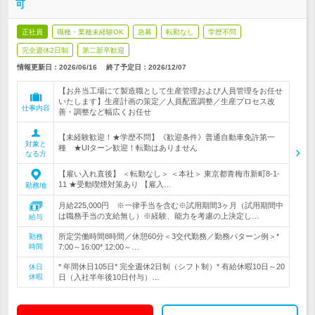
可
正社員
職種・業種未経験OK
急募
転勤なし
学歴不問
完全週休2日制
第二新卒歓迎
情報更新日：2026/06/16
終了予定日：
2026/12/07
【お弁当工場にて製造職として生産管理および人員管理をお任せ
いたします】生産計画の策定／人員配置調整／生産プロセス改
仕事内容
善・調整など幅広くお任せ
【未経験歓迎！★学歴不問】《歓迎条件》普通自動車免許第一
対象と
種 ★UIターン歓迎！転勤はありません
なる方
【雇い入れ直後】 ＜転勤なし＞ ＜本社＞ 東京都青梅市新町8-1-
11 ★受動喫煙対策あり 【雇入…
勤務地
月給225,000円 ※一律手当を含む※試用期間3ヶ月（試用期間中
は職務手当の支給無し）※経験、能力を考慮の上決定し…
給与
所定労働時間8時間／休憩60分＜3交代勤務／勤務パターン例＞*
勤務
時間
7:00～16:00* 12:00～…
* 年間休日105日* 完全週休2日制（シフト制）* 有給休暇10日～20
休日
休暇
日（入社半年後10日付与）…