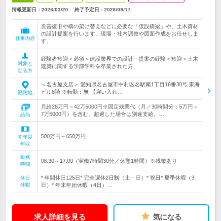
情報更新日：2026/03/20
終了予定日：
2026/09/17
災害復旧や橋の架け替えなどに必要な「仮設橋梁」や、土木資材
の設計提案を行います。現場・社内調整や図面作成をお任せしま
仕事内容
す。
経験者歓迎＜必須＞建設業界での設計・提案の経験＜歓迎＞土木
対象と
建築に関する学部学科を卒業された方
なる方
＜名古屋支店＞ 愛知県名古屋市中村区名駅南1丁目16番30号 東海
ビル8階 ※転勤：無 【雇い入れ…
勤務地
月給28万円～42万5000円※固定残業代（月／30時間分：5万円～
7万5000円）を含む。超過した場合は別途支給。…
給与
500万円～650万円
初年度
年収
勤務
08:30～17:00（実働7時間30分／休憩1時間）※残業あり
時間
* 年間休日125日* 完全週休2日制（土・日）* 祝日* 夏季休暇（3
休日
休暇
日）* 年末年始休暇（4日）…
求人詳細を見る
気になる