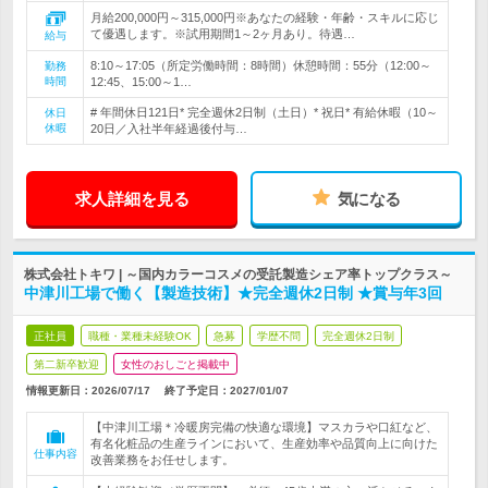
月給200,000円～315,000円※あなたの経験・年齢・スキルに応じ
て優遇します。※試用期間1～2ヶ月あり。待遇…
給与
8:10～17:05（所定労働時間：8時間）休憩時間：55分（12:00～
勤務
時間
12:45、15:00～1…
# 年間休日121日* 完全週休2日制（土日）* 祝日* 有給休暇（10～
休日
休暇
20日／入社半年経過後付与…
求人詳細を見る
気になる
株式会社トキワ | ～国内カラーコスメの受託製造シェア率トップクラス～
中津川工場で働く【製造技術】★完全週休2日制 ★賞与年3回
正社員
職種・業種未経験OK
急募
学歴不問
完全週休2日制
第二新卒歓迎
女性のおしごと掲載中
情報更新日：2026/07/17
終了予定日：
2027/01/07
【中津川工場＊冷暖房完備の快適な環境】マスカラや口紅など、
有名化粧品の生産ラインにおいて、生産効率や品質向上に向けた
仕事内容
改善業務をお任せします。