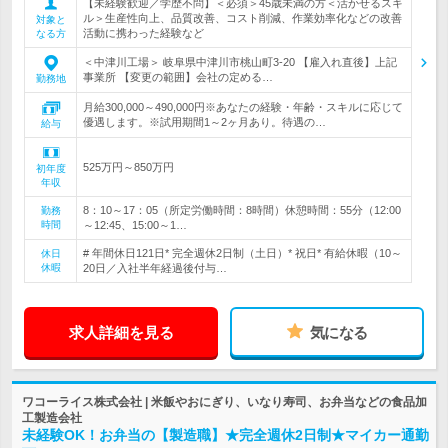
【未経験歓迎／学歴不問】＜必須＞45歳未満の方＜活かせるスキ
ル＞生産性向上、品質改善、コスト削減、作業効率化などの改善
対象と
活動に携わった経験など
なる方
＜中津川工場＞ 岐阜県中津川市桃山町3-20 【雇入れ直後】上記
事業所 【変更の範囲】会社の定める…
勤務地
月給300,000～490,000円※あなたの経験・年齢・スキルに応じて
優遇します。※試用期間1～2ヶ月あり。待遇の…
給与
525万円～850万円
初年度
年収
8：10～17：05（所定労働時間：8時間）休憩時間：55分（12:00
勤務
時間
～12:45、15:00～1…
# 年間休日121日* 完全週休2日制（土日）* 祝日* 有給休暇（10～
休日
休暇
20日／入社半年経過後付与…
求人詳細を見る
気になる
ワコーライス株式会社 | 米飯やおにぎり、いなり寿司、お弁当などの食品加
工製造会社
未経験OK！お弁当の【製造職】★完全週休2日制★マイカー通勤