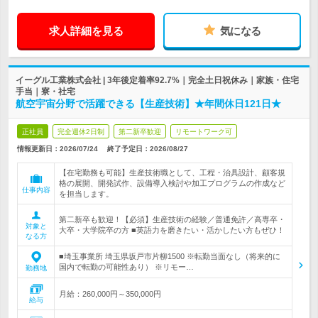
求人詳細を見る
気になる
イーグル工業株式会社 | 3年後定着率92.7%｜完全土日祝休み｜家族・住宅
手当｜寮・社宅
航空宇宙分野で活躍できる【生産技術】★年間休日121日★
正社員
完全週休2日制
第二新卒歓迎
リモートワーク可
情報更新日：2026/07/24
終了予定日：
2026/08/27
【在宅勤務も可能】生産技術職として、工程・治具設計、顧客規
格の展開、開発試作、設備導入検討や加工プログラムの作成など
仕事内容
を担当します。
第二新卒も歓迎！【必須】生産技術の経験／普通免許／高専卒・
対象と
大卒・大学院卒の方 ■英語力を磨きたい・活かしたい方もぜひ！
なる方
■埼玉事業所 埼玉県坂戸市片柳1500 ※転勤当面なし（将来的に
国内で転勤の可能性あり） ※リモー…
勤務地
月給：260,000円～350,000円
給与