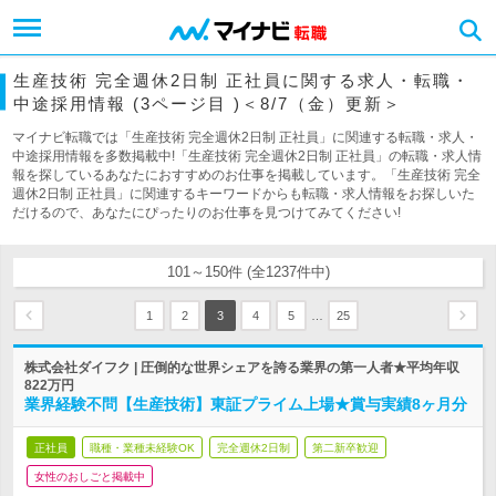
生産技術 完全週休2日制 正社員に関する求人・転職・
中途採用情報 (3ページ目 )＜8/7（金）更新＞
マイナビ転職では「生産技術 完全週休2日制 正社員」に関連する転職・求人・
中途採用情報を多数掲載中!「生産技術 完全週休2日制 正社員」の転職・求人情
報を探しているあなたにおすすめのお仕事を掲載しています。「生産技術 完全
週休2日制 正社員」に関連するキーワードからも転職・求人情報をお探しいた
だけるので、あなたにぴったりのお仕事を見つけてみてください!
101～150件 (全1237件中)
…
1
2
3
4
5
25
株式会社ダイフク | 圧倒的な世界シェアを誇る業界の第一人者★平均年収
822万円
業界経験不問【生産技術】東証プライム上場★賞与実績8ヶ月分
正社員
職種・業種未経験OK
完全週休2日制
第二新卒歓迎
女性のおしごと掲載中