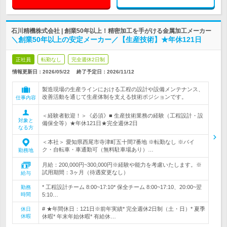
石川精機株式会社 | 創業50年以上！精密加工を手がける金属加工メーカー
＼創業50年以上の安定メーカー／【生産技術】★年休121日
正社員
転勤なし
完全週休2日制
情報更新日：2026/05/22
終了予定日：
2026/11/12
製造現場の生産ラインにおける工程の設計や設備メンテナンス、
改善活動を通じて生産体制を支える技術ポジションです。
仕事内容
＜経験者歓迎！＞《必須》■ 生産技術業務の経験（工程設計・設
対象と
備保全等）★年休121日★完全週休2日
なる方
＜本社＞ 愛知県西尾市寺津町五十間7番地 ※転勤なし ※バイ
ク・自転車・車通勤可（無料駐車場あり）…
勤務地
月給：200,000円~300,000円※経験や能力を考慮いたします。※
試用期間：3ヶ月（待遇変更なし）
給与
* 工程設計チーム 8:00~17:10* 保全チーム 8:00~17:10、20:00~翌
勤務
時間
5:10…
# ★年間休日：121日※前年実績* 完全週休2日制（土・日）* 夏季
休日
休暇
休暇* 年末年始休暇* 有給休…