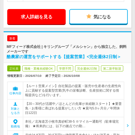
求人詳細を見る
気になる
新着
MFフィード株式会社 | キリングループ「メルシャン」から独立した、飼料
メーカーです
酪農家の運営をサポートする【提案営業】<完全週休2日制＞
正社員
職種・業種未経験OK
学歴不問
完全週休2日制
第二新卒歓迎
情報更新日：2026/07/10
終了予定日：
2026/10/08
【ルート営業メイン】自社製品の提案・販売や生産者の生産性向
上に貢献する提案型営業(乳牛の栄養診断、生産技術に関する情
仕事内容
報提供など)を行います。
【20～30代が活躍中／ほとんどの先輩が未経験スタート】★要普
免・お客様に喜ばれる提案がしたい方 ★賞与5.0ヶ月分／年間休
対象と
日122日
なる方
本社／北海道苫小牧市真砂町38-5 ※マイカー通勤可（駐車場完
備） ★将来的には、以下の拠点での勤…
勤務地