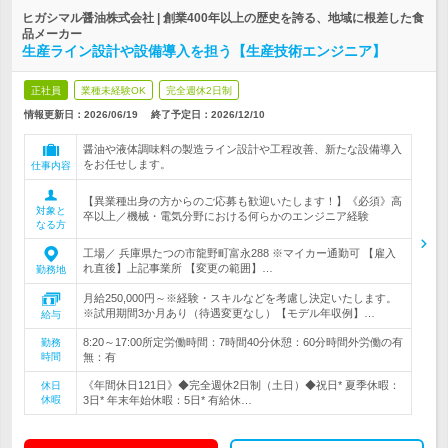
ヒガシマル醤油株式会社 | 創業400年以上の歴史を誇る、地域に根差した食
品メーカー
生産ライン設計や設備導入を担う【生産技術エンジニア】
正社員
業種未経験OK
完全週休2日制
情報更新日：2026/06/19
終了予定日：
2026/12/10
醤油や液体調味料の製造ライン設計や工程改善、新たな設備導入
をお任せします。
仕事内容
【異業種出身の方からのご応募も歓迎いたします！】《必須》高
対象と
卒以上／機械・電気分野における何らかのエンジニア経験
なる方
工場／ 兵庫県たつの市龍野町富永288 ※マイカー通勤可 【雇入
れ直後】上記事業所 【変更の範囲】…
勤務地
月給250,000円～※経験・スキルなどを考慮し決定いたします。
※試用期間3か月あり（待遇変更なし）【モデル年収例】…
給与
8:20～17:00所定労働時間：7時間40分休憩：60分時間外労働の有
勤務
時間
無：有
《年間休日121日》◆完全週休2日制（土日）◆祝日* 夏季休暇：
休日
休暇
3日* 年末年始休暇：5日* 有給休…