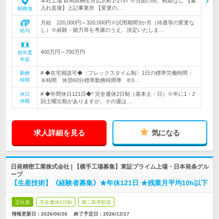
本社工場 群馬県桐生市広沢町1-2757 ※当面の間、転勤なし 【雇
入れ直後】上記事業所 【変更の…
勤務地
月給 220,000円～320,000円※試用期間3か月（待遇等の変更な
し）※経験・能力等を考慮のうえ、決定いたしま…
給与
400万円～700万円
初年度
年収
# ◆在宅相談可◆〈フレックスタイム制〉1日の標準労働時間：
勤務
時間
８時間 休憩60分標準勤務時間帯 8:0…
# ◆年間休日121日◆* 完全週休2日制（基本土・日）※年に1・2
休日
休暇
回土曜出勤がありますが、その週は…
求人詳細を見る
気になる
日発精密工業株式会社 | 【横手工場募集】東証プライム上場・日本発条グル
ープ
【生産技術】《経験者募集》★年休121日 ★残業月平均10h以下
正社員
完全週休2日制
第二新卒歓迎
情報更新日：2026/06/26
終了予定日：
2026/12/17