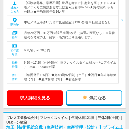
【経験者募集／学歴不問】世界を舞台に技術力を磨くチャンス★
モノづくりに情熱ある方は歓迎★定着率97.5%★賞与実績6ヶ月
対象と
分以上★平均勤続年数16.4年
なる方
本社／埼玉県さいたま市見沼区蓮沼1385番地 ※転勤当面なし
勤務地
月給29万円～41万円※試用期間3か月（待遇の変更なし）※前職
給与を考慮の上、経験・能力により優遇します。
給与
600万円～830万円
初年度
年収
8:30～17:20（休憩60分）※フレックスタイム制あり└コアタイム
勤務
時間
／10:00～15:00※残業…
《年間休日125日》◆完全週休2日制（土日）◆祝日◆年末年始休
休日
休暇
暇（7日）◆夏季休暇（9日）◆有給休暇…
求人詳細を見る
気になる
プレス工業株式会社 | フレックスタイム｜年間休日121日｜完休2日(土日)｜
UIターン歓迎
埼玉【技術系総合職（生産技術・生産管理・設計）】プライム上