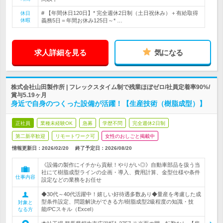
# 【年間休日120日】* 完全週休2日制（土日祝休み）＋有給取得
休日
休暇
義務5日＝年間お休み125日～* …
求人詳細を見る
気になる
株式会社山田製作所 | フレックスタイム制で残業ほぼゼロ/社員定着率90%/
賞与5.19ヶ月
身近で自身のつくった設備が活躍！【生産技術（樹脂成型）】
正社員
業種未経験OK
急募
学歴不問
完全週休2日制
第二新卒歓迎
リモートワーク可
女性のおしごと掲載中
情報更新日：2026/02/20
終了予定日：
2026/08/20
《設備の製作にイチから貢献！やりがい◎》自動車部品を扱う当
社にて樹脂成型ラインの企画・導入、費用計算、金型仕様や条件
仕事内容
設定などの業務をお任せ
◆30代～40代活躍中！嬉しい好待遇多数あり◆量産を考慮した成
型条件設定、問題解決ができる方/樹脂成型2級程度の知識・技
対象と
能/PCスキル（Excel）
なる方