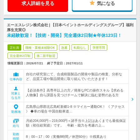
求人詳細を見る
気になる
エーエスレジン株式会社 | 【日本ペイントホールディングスグループ】福利
厚生充実◎
未経験歓迎！【技術・開発】完全週休2日制★年休123日！
正社員
職種・業種未経験OK
急募
転勤なし
学歴不問
完全週休2日制
第二新卒歓迎
情報更新日：2026/07/21
終了予定日：
2027/01/11
自社の研究室にて、合成樹脂製品の開発や製品の検査、分析な
ど、品質工場や製品開発に取り組んでいただきます！
仕事内容
【必須条件】高専卒以上の方／簡単なPCの操作スキル【求める
対象と
人物像】自ら課題を見つけチームで解決に臨む姿勢のある方
なる方
広島県山県郡北広島町新郷1-8 ※マイカー通勤OK！ 《 アクセス
》 ◆車の場合 中国自動車道…
勤務地
月給204,000円～219,000円＋諸手当※上記はあくまでも最低保証
額（初任給実績）です。 年齢・能力を考慮の上…
給与
勤務
8：00～17：00（実働8時間／休憩60分）※残業あり
時間