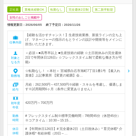
正社員
業種未経験OK
転勤なし
完全週休2日制
第二新卒歓迎
女性のおしごと掲載中
情報更新日：2026/06/05
終了予定日：
2026/11/26
【経験を活かすチャンス！】生産技術業務、新規ラインの立ち上
げ、マネージャーの指示のもとラインの設計や開発等をメインに
仕事内容
担当いただきます。
＜必須＞■高専卒以上 ■生産技術の経験 ☆土日祝休みの完全週休
2日で年間休日126日♪ ☆フレックスタイム制で柔軟な働き方が可
対象と
能♪
なる方
☆転勤なし！ ＜本社＞ 宮城県白石市旭町7丁目1番1号 【雇入れ
直後】上記事業所 【変更の範囲】会…
勤務地
月給：262,500円～437,500円※経験・スキルを考慮し、優遇しま
す※試用期間6ヶ月（条件に変更ありません）
給与
420万円～700万円
初年度
年収
# フレックスタイム制※標準労働時間：7時間45分（休憩45分）
勤務
時間
※コアタイム：10:30～15:15…
# 【年間休日126日】# 完全週休2日（土日祝休み）* 育児休暇* 介
休日
休暇
護休暇* 有給休暇（20日～…