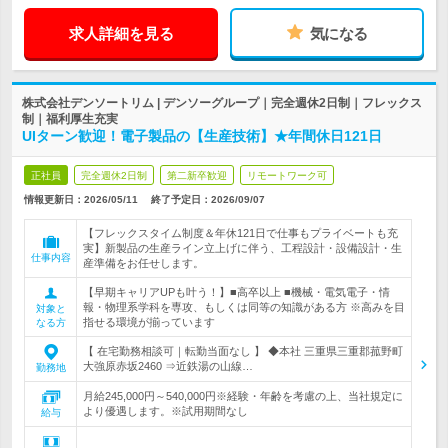
求人詳細を見る
気になる
株式会社デンソートリム | デンソーグループ｜完全週休2日制｜フレックス
制｜福利厚生充実
UIターン歓迎！電子製品の【生産技術】★年間休日121日
正社員
完全週休2日制
第二新卒歓迎
リモートワーク可
情報更新日：2026/05/11
終了予定日：
2026/09/07
【フレックスタイム制度＆年休121日で仕事もプライベートも充
実】新製品の生産ライン立上げに伴う、工程設計・設備設計・生
仕事内容
産準備をお任せします。
【早期キャリアUPも叶う！】■高卒以上 ■機械・電気電子・情
報・物理系学科を専攻、もしくは同等の知識がある方 ※高みを目
対象と
指せる環境が揃っています
なる方
【 在宅勤務相談可｜転勤当面なし 】 ◆本社 三重県三重郡菰野町
大強原赤坂2460 ⇒近鉄湯の山線…
勤務地
月給245,000円～540,000円※経験・年齢を考慮の上、当社規定に
より優遇します。※試用期間なし
給与