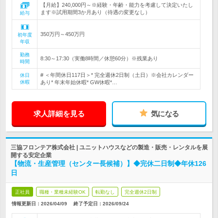
【月給】240,000円～※経験・年齢・能力を考慮して決定いたし
ます※試用期間3か月あり（待遇の変更なし）
給与
350万円～450万円
初年度
年収
勤務
8:30～17:30（実働8時間／休憩60分）※残業あり
時間
# ＜年間休日117日＞* 完全週休2日制（土日）※会社カレンダー
休日
休暇
あり* 年末年始休暇* GW休暇*…
求人詳細を見る
気になる
三協フロンテア株式会社 | ユニットハウスなどの製造・販売・レンタルを展
開する安定企業
【物流・生産管理（センター長候補）】◆完休二日制◆年休126
日
正社員
職種・業種未経験OK
転勤なし
完全週休2日制
情報更新日：2026/04/09
終了予定日：
2026/09/24