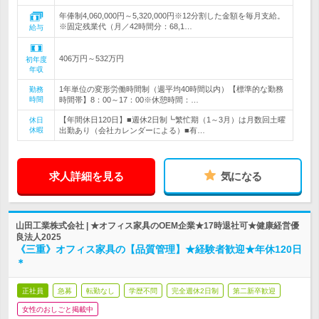
年俸制4,060,000円～5,320,000円※12分割した金額を毎月支給。
※固定残業代（月／42時間分：68,1…
給与
406万円～532万円
初年度
年収
1年単位の変形労働時間制（週平均40時間以内）【標準的な勤務
勤務
時間
時間帯】8：00～17：00※休憩時間：…
【年間休日120日】■週休2日制┗繁忙期（1～3月）は月数回土曜
休日
休暇
出勤あり（会社カレンダーによる）■有…
求人詳細を見る
気になる
山田工業株式会社 | ★オフィス家具のOEM企業★17時退社可★健康経営優
良法人2025
《三重》オフィス家具の【品質管理】★経験者歓迎★年休120日
＊
正社員
急募
転勤なし
学歴不問
完全週休2日制
第二新卒歓迎
女性のおしごと掲載中