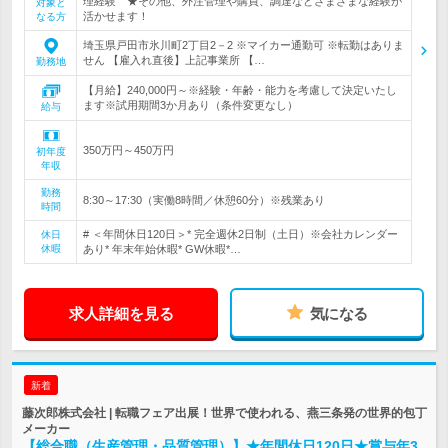
理経験 ★その他、外注管理や購買、調達などさまざまな経験が
対象と
活かせます！
なる方
埼玉県戸田市氷川町2丁目2－2 ※マイカー通勤可 ※転勤はありま
せん 【雇入れ直後】上記事業所 【…
勤務地
【月給】240,000円～※経験・年齢・能力を考慮して決定いたし
ます※試用期間3か月あり（条件変更なし）
給与
350万円～450万円
初年度
年収
勤務
8:30～17:30（実働8時間／休憩60分）※残業あり
時間
# ＜年間休日120日＞* 完全週休2日制（土日）※会社カレンダー
休日
休暇
あり* 年末年始休暇* GW休暇*…
求人詳細を見る
気になる
新着
藤次郎株式会社 | 転職フェア出展！世界で使われる、燕三条発の世界的包丁
メーカー
【総合職（生産管理・品質管理）】★年間休日120日★賞与年3