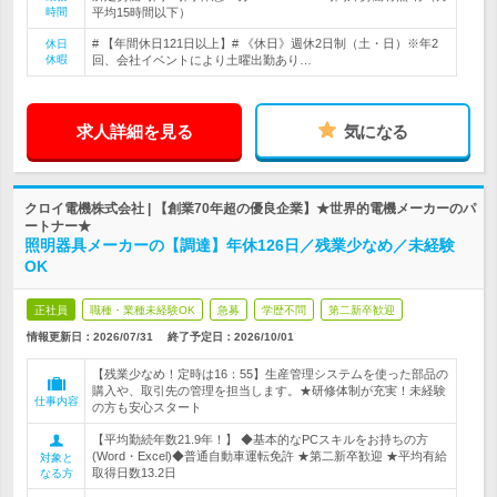
時間
平均15時間以下）
# 【年間休日121日以上】# 《休日》週休2日制（土・日）※年2
休日
休暇
回、会社イベントにより土曜出勤あり…
求人詳細を見る
気になる
クロイ電機株式会社 | 【創業70年超の優良企業】★世界的電機メーカーのパ
ートナー★
照明器具メーカーの【調達】年休126日／残業少なめ／未経験
OK
正社員
職種・業種未経験OK
急募
学歴不問
第二新卒歓迎
情報更新日：2026/07/31
終了予定日：
2026/10/01
【残業少なめ！定時は16：55】生産管理システムを使った部品の
購入や、取引先の管理を担当します。★研修体制が充実！未経験
仕事内容
の方も安心スタート
【平均勤続年数21.9年！】 ◆基本的なPCスキルをお持ちの方
(Word・Excel)◆普通自動車運転免許 ★第二新卒歓迎 ★平均有給
対象と
取得日数13.2日
なる方