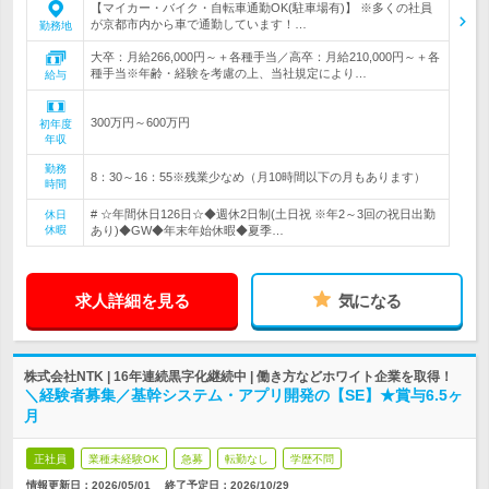
【マイカー・バイク・自転車通勤OK(駐車場有)】 ※多くの社員
が京都市内から車で通勤しています！…
勤務地
大卒：月給266,000円～＋各種手当／高卒：月給210,000円～＋各
種手当※年齢・経験を考慮の上、当社規定により…
給与
300万円～600万円
初年度
年収
勤務
8：30～16：55※残業少なめ（月10時間以下の月もあります）
時間
# ☆年間休日126日☆◆週休2日制(土日祝 ※年2～3回の祝日出勤
休日
休暇
あり)◆GW◆年末年始休暇◆夏季…
求人詳細を見る
気になる
株式会社NTK | 16年連続黒字化継続中 | 働き方などホワイト企業を取得！
＼経験者募集／基幹システム・アプリ開発の【SE】★賞与6.5ヶ
月
正社員
業種未経験OK
急募
転勤なし
学歴不問
情報更新日：2026/05/01
終了予定日：
2026/10/29