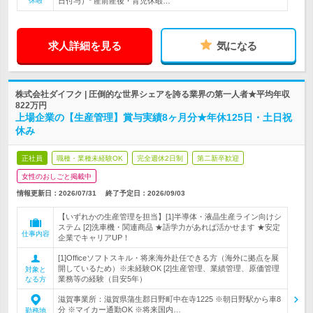
休暇
日付与）* 産前産後・育児休暇…
求人詳細を見る
気になる
株式会社ダイフク | 圧倒的な世界シェアを誇る業界の第一人者★平均年収
822万円
上場企業の【生産管理】賞与実績8ヶ月分★年休125日・土日祝
休み
正社員
職種・業種未経験OK
完全週休2日制
第二新卒歓迎
女性のおしごと掲載中
情報更新日：2026/07/31
終了予定日：
2026/09/03
【いずれかの生産管理を担当】[1]半導体・液晶生産ライン向けシ
ステム [2]洗車機・関連商品 ★語学力があれば活かせます ★安定
仕事内容
企業でキャリアUP！
[1]Officeソフトスキル・将来海外赴任できる方（海外に拠点を展
開しているため）※未経験OK [2]生産管理、業績管理、原価管理
対象と
業務等の経験（目安5年）
なる方
滋賀事業所：滋賀県蒲生郡日野町中在寺1225 ※朝日野駅から車8
分 ※マイカー通勤OK ※将来国内…
勤務地