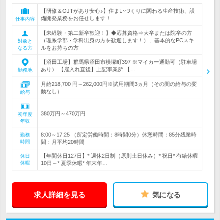
【研修＆OJTがあり安心♪】住まいづくりに関わる生産技術、設
備開発業務をお任せします！
仕事内容
【未経験・第二新卒歓迎！】◆応募資格⇒大卒または院卒の方
（理系学部・学科出身の方を歓迎します！）、基本的なPCスキ
対象と
ルをお持ちの方
なる方
【沼田工場】群馬県沼田市横塚町397 ※マイカー通勤可（駐車場
あり） 【雇入れ直後】上記事業所 【…
勤務地
月給218,700 円～262,000円※試用期間3ヵ月（その間の給与の変
動なし）
給与
380万円～470万円
初年度
年収
8:00～17:25 （所定労働時間：8時間0分）休憩時間：85分残業時
勤務
時間
間：月平均20時間
【年間休日127日】* 週休2日制（原則土日休み）* 祝日* 有給休暇
休日
休暇
10日～* 夏季休暇* 年末年…
求人詳細を見る
気になる