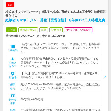
新着
株式会社ウッディパーツ | 《環境と地域に貢献する木材加工企業》健康経営
優良法人
経験者★マネージャー募集【品質保証】★年休122日★待遇充実
正社員
業種未経験OK
急募
学歴不問
女性のおしごと掲載中
情報更新日：2026/04/17
終了予定日：
2026/10/15
《品質保証スタッフ》部門マネージャーの候補として、お客様満
足度向上に向けた品質改善の向上等のリードを行っていただきま
仕事内容
す。
＼◎学歴不問◎業界未経験OK！／製造・品質保証部門における
実務経験・チームマネジメントの経験各2年以上★ものづくりに
対象と
チャレンジしたい方歓迎！
なる方
【本社】 富山県高岡市能町750 ※マイカー通勤可（駐車場あり）
※転勤なし 【雇入れ直後】上記事…
勤務地
月給278,000円～420,000円※経験、能力を考慮の上、当社規定に
より決定いたします。※試用期間なし※初年度の…
給与
400万円～600万円
初年度
年収
所定労働時間8時間/休憩60分* 8:15～17:15時間外労働有無:有（月
勤務