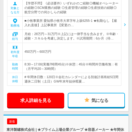
【学歴不問】《必須要件》いずれかのご経験◎機械オペレーター
の経験◎SCM業務の経験 ◎生産管理の経験◎生産技術の経験◎
対象と
航空分野での何かしらの経験
なる方
■小牧事業所 愛知県小牧市大草字年上坂6255-1 ★転勤なし 【雇
入れ直後】上記事業所 【変更の…
勤務地
月給：28万円～31万円※上記には一律手当を含みます。※年齢・
経験・スキルを考慮し決定します。※試用期間：6か月（待…
給与
450万円～600万円
初年度
年収
8:30～17:00(実働7時間45分)※休憩：45分※時間外労働有無：有
勤務
時間
（月平均20～30時間）
# 年間休日数：120日※会社カレンダーによる別途計画有給5日間
休日
休暇
週休二日制（土日）GW年末年始休暇夏…
求人詳細を見る
気になる
新着
東洋製罐株式会社 | ★プライム上場企業グループ ★容器メーカー ★年間休