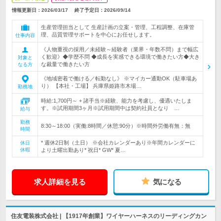
情報更新日：2026/03/17
終了予定日：
2026/09/14
生産管理担当として 生産計画の立案・管理、工程調整、在庫管
理、品質管理サポートを中心にお任せします。
仕事内容
《人物重視の採用／未経験～経験者（業界・年数不問）まで幅広
く歓迎》◆学歴不問 ◆成長を実感できる環境で働きたい方◆大き
対象と
な裁量で働きたい方
なる方
《地域密着で働ける／転勤なし》 ※マイカー通勤OK（駐車場あ
り） 【本社・工場】 兵庫県姫路市木場…
勤務地
時給:1,700円～ + 諸手当※経験、能力を考慮し、優遇いたしま
す。※試用期間3ヶ月※試用期間中は契約社員となり …
給与
勤務
8:30～18:00（実働:8時間／休憩:90分）※時間外労働有無：無
時間
* 週休2日制（土日） ※会社カレンダーあり※年間カレンダーに
休日
休暇
より土曜出勤あり* 祝日* GW* 夏…
求人詳細を見る
気になる
住友電装株式会社 | 【1917年創業】ワイヤーハーネスのリーディングカン