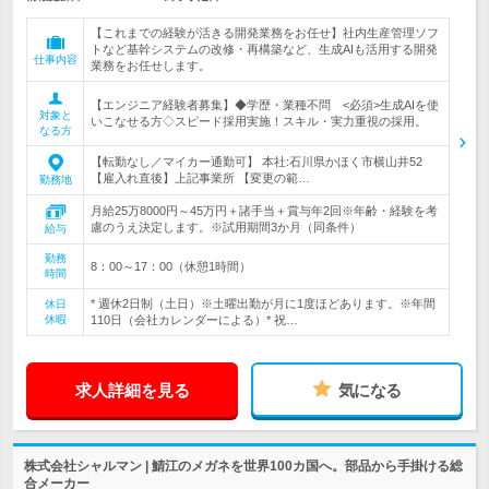
【これまでの経験が活きる開発業務をお任せ】社内生産管理ソフ
トなど基幹システムの改修・再構築など、生成AIも活用する開発
仕事内容
業務をお任せします。
【エンジニア経験者募集】◆学歴・業種不問 <必須>生成AIを使
対象と
いこなせる方◇スピード採用実施！スキル・実力重視の採用。
なる方
【転勤なし／マイカー通勤可】 本社:石川県かほく市横山井52
【雇入れ直後】上記事業所 【変更の範…
勤務地
月給25万8000円～45万円＋諸手当＋賞与年2回※年齢・経験を考
慮のうえ決定します。※試用期間3か月（同条件）
給与
勤務
8：00～17：00（休憩1時間）
時間
* 週休2日制（土日）※土曜出勤が月に1度ほどあります。※年間
休日
休暇
110日（会社カレンダーによる）* 祝…
求人詳細を見る
気になる
株式会社シャルマン | 鯖江のメガネを世界100カ国へ。部品から手掛ける総
合メーカー