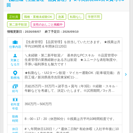
回
正社員
職種・業種未経験OK
急募
転勤なし
学歴不問
第二新卒歓迎
女性のおしごと掲載中
情報更新日：2026/08/07
終了予定日：
2026/09/10
【生産管理】【品質管理】を担当していただきます。 ★残業は月
平均10時間 & 年間休日120日
仕事内容
＼未経験・第二新卒歓迎／ 基本的なPCスキル ※品質管理や
生産管理の業務経験がある方は歓迎 ★ユニークな表彰制度や、
対象と
手厚い福利厚生も魅力です！
なる方
★転勤なし・UIJターン歓迎・マイカー通勤OK（駐車場完備） 吉
田工場／新潟県燕市吉田東栄町11-…
勤務地
月給25万円～33万円＋諸手当＋賞与（年3回）※経験・スキル・
年齢などを考慮して、決定いたします。※試用期間／3ヶ月…
給与
350万円～500万円
初年度
年収
勤務
8：00～17：20（休憩80分）※残業は月平均10時間程度です。
時間
# ＼年間休日120日！／* 週休二日制* 有給休暇（入社半年後に10
休日