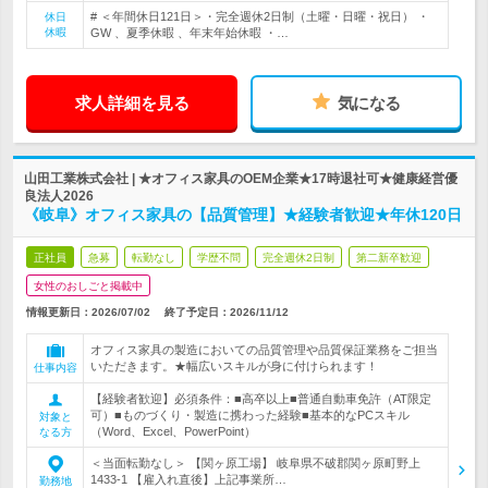
# ＜年間休日121日＞・完全週休2日制（土曜・日曜・祝日） ・
休日
休暇
GW 、夏季休暇 、年末年始休暇 ・…
求人詳細を見る
気になる
山田工業株式会社 | ★オフィス家具のOEM企業★17時退社可★健康経営優
良法人2026
《岐阜》オフィス家具の【品質管理】★経験者歓迎★年休120日
正社員
急募
転勤なし
学歴不問
完全週休2日制
第二新卒歓迎
女性のおしごと掲載中
情報更新日：2026/07/02
終了予定日：
2026/11/12
オフィス家具の製造においての品質管理や品質保証業務をご担当
いただきます。★幅広いスキルが身に付けられます！
仕事内容
【経験者歓迎】必須条件：■高卒以上■普通自動車免許（AT限定
可）■ものづくり・製造に携わった経験■基本的なPCスキル
対象と
（Word、Excel、PowerPoint）
なる方
＜当面転勤なし＞ 【関ヶ原工場】 岐阜県不破郡関ヶ原町野上
1433-1 【雇入れ直後】上記事業所…
勤務地