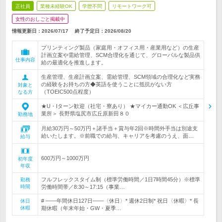
正社員
業種未経験OK
学歴不問
リモートワーク可
女性のおしごと掲載中
情報更新日：2026/07/17
終了予定日：
2026/08/20
プリンティング製品（家庭用・オフィス用・産業用など）の生産
計画立案や需給管理、SCM合理化を通じて、グローバルな製品供
仕事内容
給の最適化を推進します。
生産管理、生産計画立案、需給管理、SCM領域の合理化など実務
の経験をお持ちの方◆英語を使うことに抵抗がない方
対象と
（TOEIC500点程度）
なる方
★U・Iターン歓迎（社宅・寮あり） ★マイカー通勤OK ＜広丘事
業所＞ 長野県塩尻市広丘原新田８０
勤務地
月給30万円～50万円＋諸手当＋賞与年2回※時間外手当は別途支
給いたします。※前職での給与、キャリアを考慮のうえ、面…
給与
600万円～1000万円
初年度
年収
フルフレックスタイム制（標準労働時間／1日7時間45分）※標準
勤務
時間
労働時間帯／8:30～17:15（事業…
# ――年間休日127日――〈休日〉* 週休2日制* 祝日〈休暇〉* 長
休日
休暇
期休暇（年末年始・GW・夏季…