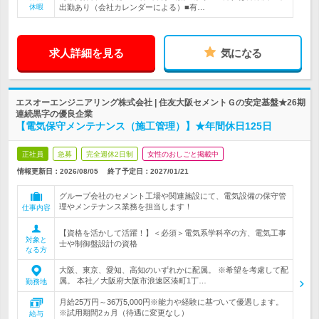
休暇
出勤あり（会社カレンダーによる）■有…
求人詳細を見る
気になる
エスオーエンジニアリング株式会社 | 住友大阪セメントＧの安定基盤★26期
連続黒字の優良企業
【電気保守メンテナンス（施工管理）】★年間休日125日
正社員
急募
完全週休2日制
女性のおしごと掲載中
情報更新日：2026/08/05
終了予定日：
2027/01/21
グループ会社のセメント工場や関連施設にて、電気設備の保守管
理やメンテナンス業務を担当します！
仕事内容
【資格を活かして活躍！】＜必須＞電気系学科卒の方、電気工事
対象と
士や制御盤設計の資格
なる方
大阪、東京、愛知、高知のいずれかに配属。 ※希望を考慮して配
属。 本社／大阪府大阪市浪速区湊町1丁…
勤務地
月給25万円～36万5,000円※能力や経験に基づいて優遇します。
※試用期間2ヵ月（待遇に変更なし）
給与