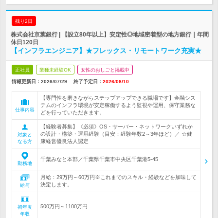
残り2日
株式会社京葉銀行 | 【設立80年以上】安定性◎地域密着型の地方銀行｜年間
休日120日
【インフラエンジニア】★フレックス・リモートワーク充実★
正社員
業種未経験OK
女性のおしごと掲載中
情報更新日：2026/07/29
終了予定日：
2026/08/10
【専門性を磨きながらステップアップできる職場です】金融シス
テムのインフラ環境が安定稼働するよう監視や運用、保守業務な
仕事内容
どを行っていただきます。
【経験者募集】《必須》OS・サーバー・ネットワークいずれか
の設計・構築・運用経験（目安：経験年数2～3年ほど）／ ☆健
対象と
康経営優良法人認定
なる方
千葉みなと本部／千葉県千葉市中央区千葉港5-45
勤務地
月給：29万円～60万円※これまでのスキル・経験などを加味して
決定します。
給与
500万円～1100万円
初年度
年収