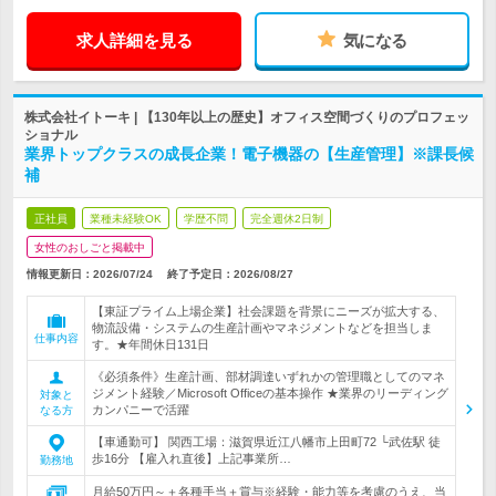
求人詳細を見る
気になる
株式会社イトーキ | 【130年以上の歴史】オフィス空間づくりのプロフェッ
ショナル
業界トップクラスの成長企業！電子機器の【生産管理】※課長候
補
正社員
業種未経験OK
学歴不問
完全週休2日制
女性のおしごと掲載中
情報更新日：2026/07/24
終了予定日：
2026/08/27
【東証プライム上場企業】社会課題を背景にニーズが拡大する、
物流設備・システムの生産計画やマネジメントなどを担当しま
仕事内容
す。★年間休日131日
《必須条件》生産計画、部材調達いずれかの管理職としてのマネ
ジメント経験／Microsoft Officeの基本操作 ★業界のリーディング
対象と
カンパニーで活躍
なる方
【車通勤可】 関西工場：滋賀県近江八幡市上田町72 └武佐駅 徒
歩16分 【雇入れ直後】上記事業所…
勤務地
月給50万円～＋各種手当＋賞与※経験・能力等を考慮のうえ、当