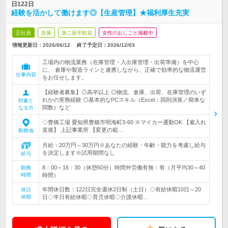
日122日
経験を活かして働けます◎【生産管理】★福利厚生充実
正社員
急募
第二新卒歓迎
女性のおしごと掲載中
情報更新日：2026/06/12
終了予定日：
2026/12/03
工場内の物流業務（在庫管理・入出庫管理・出荷準備）を中心
に、 倉庫や製造ラインと連携しながら、正確で効率的な物流運営
仕事内容
をお任せします。
【経験者募集】◎高卒以上 ◎物流、倉庫、出荷、在庫管理のいず
れかの実務経験 ◎基本的なPCスキル（Excel：四則演算／簡単な
対象と
関数）など
なる方
◇豊橋工場 愛知県豊橋市明海町3-60 ※マイカー通勤OK 【雇入れ
直後】 上記事業所 【変更の範…
勤務地
月給：20万円～30万円※あなたの経験・年齢・能力を考慮し給与
を決定します※試用期間なし
給与
8：00～16：30（休憩60分）時間外労働有無：有（月平均30～40
勤務
時間
時間）
年間休日数：122日完全週休2日制（土日）◇有給休暇10日～20
休日
休暇
日◇半日有給休暇◇育児休暇◇介護休暇…