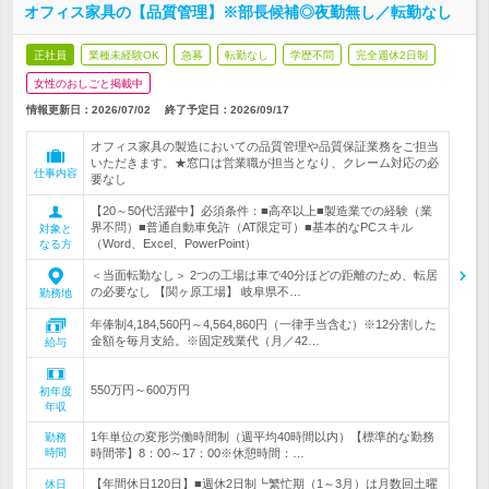
オフィス家具の【品質管理】※部長候補◎夜勤無し／転勤なし
正社員
業種未経験OK
急募
転勤なし
学歴不問
完全週休2日制
女性のおしごと掲載中
情報更新日：2026/07/02
終了予定日：
2026/09/17
オフィス家具の製造においての品質管理や品質保証業務をご担当
いただきます。★窓口は営業職が担当となり、クレーム対応の必
仕事内容
要なし
【20～50代活躍中】必須条件：■高卒以上■製造業での経験（業
界不問）■普通自動車免許（AT限定可）■基本的なPCスキル
対象と
（Word、Excel、PowerPoint）
なる方
＜当面転勤なし＞ 2つの工場は車で40分ほどの距離のため、転居
の必要なし 【関ヶ原工場】 岐阜県不…
勤務地
年俸制4,184,560円～4,564,860円（一律手当含む）※12分割した
金額を毎月支給。※固定残業代（月／42…
給与
550万円～600万円
初年度
年収
1年単位の変形労働時間制（週平均40時間以内）【標準的な勤務
勤務
時間
時間帯】8：00～17：00※休憩時間：…
【年間休日120日】■週休2日制┗繁忙期（1～3月）は月数回土曜
休日