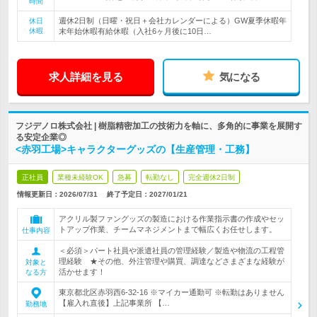
時間
週休2日制（日曜・祝日＋会社カレンダーによる）GW夏季休暇年
休日
休暇
末年始休暇有給休暇（入社6ヶ月後に10日…
求人詳細を見る
気になる
フジデノロ株式会社 | 樹脂精密加工の技術力を軸に、多角的に事業を展開す
る安定企業◎
<赤羽工場>キャラクターグッズの【生産管理・工務】
正社員
業種未経験OK
急募
転勤なし
完全週休2日制
情報更新日：2026/07/31
終了予定日：
2027/01/21
アクリル製ファングッズの製造における作業指示書の作成やセッ
トアップ作業、チームマネジメントまで幅広くお任せします。
仕事内容
＜必須＞パート社員や派遣社員の管理経験／製造や物流の工程管
理経験 ★その他、外注管理や購買、調達などさまざまな経験が
対象と
活かせます！
なる方
東京都北区赤羽西6-32-16 ※マイカー通勤可 ※転勤はありません
【雇入れ直後】上記事業所 【…
勤務地