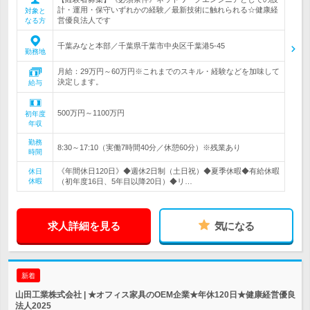
計・運用・保守いずれかの経験／最新技術に触れられる☆健康経
対象と
営優良法人です
なる方
千葉みなと本部／千葉県千葉市中央区千葉港5-45
勤務地
月給：29万円～60万円※これまでのスキル・経験などを加味して
決定します。
給与
500万円～1100万円
初年度
年収
勤務
8:30～17:10（実働7時間40分／休憩60分）※残業あり
時間
《年間休日120日》◆週休2日制（土日祝）◆夏季休暇◆有給休暇
休日
休暇
（初年度16日、5年目以降20日）◆リ…
求人詳細を見る
気になる
新着
山田工業株式会社 | ★オフィス家具のOEM企業★年休120日★健康経営優良
法人2025