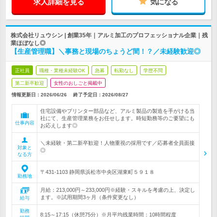
求人詳細を見る
気になる
株式会社リュウシン | 創業35年｜アルミ加工のプロフェッショナル企業｜残
業ほぼなし◎
【生産管理職】＼事務と現場のちょうど間！？／未経験歓迎◎
正社員
職種・業種未経験OK
急募
転勤なし
学歴不問
第二新卒歓迎
女性のおしごと掲載中
情報更新日：2026/06/26
終了予定日：
2026/08/27
住宅設備やプリンター部品など、アルミ製品の製造を手がける当
社にて、生産管理業務をお任せします。時短勤務等のご要望にも
仕事内容
お応えします◎
＼未経験・第二新卒歓迎！人物重視の採用です／応募者全員面接
対象と
◎
なる方
〒431-1103 静岡県浜松市中央区湖東町５９１８
勤務地
月給：213,000円～233,000円※経験・スキルを考慮の上、決定し
ます。※試用期間3ヶ月（条件変更なし）
給与
勤務
8:15～17:15（休憩75分）※月平均残業時間：10時間程度