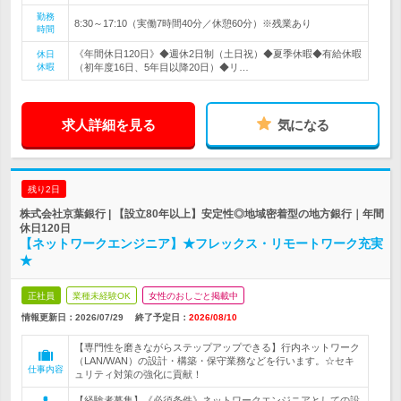
勤務
8:30～17:10（実働7時間40分／休憩60分）※残業あり
時間
《年間休日120日》◆週休2日制（土日祝）◆夏季休暇◆有給休暇
休日
休暇
（初年度16日、5年目以降20日）◆リ…
求人詳細を見る
気になる
残り2日
株式会社京葉銀行 | 【設立80年以上】安定性◎地域密着型の地方銀行｜年間
休日120日
【ネットワークエンジニア】★フレックス・リモートワーク充実
★
正社員
業種未経験OK
女性のおしごと掲載中
情報更新日：2026/07/29
終了予定日：
2026/08/10
【専門性を磨きながらステップアップできる】行内ネットワーク
（LAN/WAN）の設計・構築・保守業務などを行います。☆セキ
仕事内容
ュリティ対策の強化に貢献！
【経験者募集】《必須条件》ネットワークエンジニアとしての設