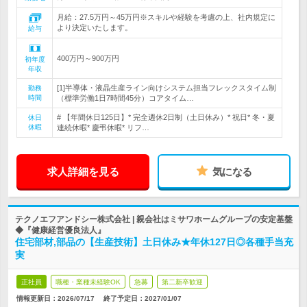
月給：27.5万円～45万円※スキルや経験を考慮の上、社内規定に
より決定いたします。
給与
400万円～900万円
初年度
年収
[1]半導体・液晶生産ライン向けシステム担当フレックスタイム制
勤務
時間
（標準労働1日7時間45分）コアタイム…
# 【年間休日125日】* 完全週休2日制（土日休み）* 祝日* 冬・夏
休日
休暇
連続休暇* 慶弔休暇* リフ…
求人詳細を見る
気になる
テクノエフアンドシー株式会社 | 親会社はミサワホームグループの安定基盤
◆『健康経営優良法人』
住宅部材,部品の【生産技術】土日休み★年休127日◎各種手当充
実
正社員
職種・業種未経験OK
急募
第二新卒歓迎
情報更新日：2026/07/17
終了予定日：
2027/01/07