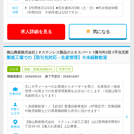
# 【年間休日121日】■完全週休2日制（土・日）■年次有給休暇
休日
休暇
（年間20日 ※初年度は12日ですが…
求人詳細を見る
気になる
徳山興産株式会社 | ＃ステンレス製品のエキスパート #賞与年2回 #手当充実
製造工場での【取引先対応・生産管理】※未経験歓迎
正社員
職種・業種未経験OK
学歴不問
情報更新日：2026/06/16
終了予定日：
2026/12/07
主に大手メーカーのお客様からオーダーを受け、生産指示⇒進捗
管理⇒出荷までの生産管理業務をお任せいたします （当面は取引
仕事内容
先副担当となります）
＼未経験歓迎！／【必須】普通自動車免許（AT限定可）営業経験
対象と
や販売経験などの異業種経験も存分に活かせます！
なる方
【徳山興産株式会社 ステンレス加工工場】 山口県周南市野村3
丁目19-19 【雇入れ直後】上記事業…
勤務地