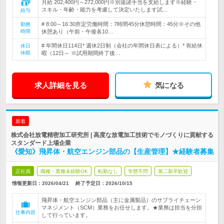
月給 202,400円～272,000円※別途諸手当を支給します※経験・
スキル・年齢・能力を考慮して決定いたします試…
給与
# 8:00～16:30所定労働時間：7時間45分休憩時間：45分※その他
勤務
時間
休憩あり（午前・午後各10…
# 年間休日114日* 週休2日制（会社の年間休日表による）* 有給休
休日
休暇
暇（12日～ ※試用期間終了後…
求人詳細を見る
気になる
新着
株式会社放電精密加工研究所 | 高度な放電加工技術でモノづくりに貢献する
スタンダード上場企業
《愛知》飛昇体・航空エンジン部品の【生産管理】★経験者募集
正社員
職種・業種未経験OK
転勤なし
学歴不問
第二新卒歓迎
情報更新日：2026/04/21
終了予定日：
2026/10/15
飛昇体・航空エンジン部品（主に金属製品）のサプライチェーン
マネジメント（SCM）業務をお任せします。★業務は担当を分担
仕事内容
して行っています。