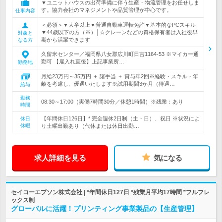
▼ユニットハウスの出荷準備に伴う生産・物流管理をお任せしま
す。協力会社のマネジメントや品質管理が中心です。
仕事内容
＜必須＞▼大卒以上▼普通自動車運転免許▼基本的なPCスキル
▼44歳以下の方（※）│☆クレーンなどの資格保有者は入社後早
対象と
期から活躍できます
なる方
久留米センター／福岡県八女郡広川町日吉1164‐53 ※マイカー通
勤可 【雇入れ直後】上記事業所…
勤務地
月給23万円～35万円 ＋ 諸手当 ＋ 賞与年2回※経験・スキル・年
齢を考慮し、優遇いたします※試用期間3か月（待遇…
給与
勤務
08:30～17:00（実働7時間30分／休憩1時間）※残業：あり
時間
【年間休日126日】* 完全週休2日制（土・日）、祝日 ※状況によ
休日
休暇
り土曜出勤あり（代休または休日出勤…
求人詳細を見る
気になる
セイコーエプソン株式会社 | *年間休日127日 *残業月平均17時間 *フルフレ
ックス制
グローバルに活躍！プリンティング事業製品の【生産管理】