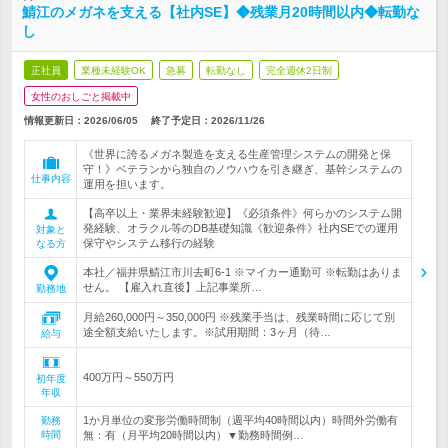
鯖江のメガネを支える【社内SE】◆残業月20時間以内◆転勤な
し
正社員
業種未経験OK
急募
転勤なし
完全週休2日制
女性のおしごと掲載中
情報更新日：2026/06/05
終了予定日：
2026/11/26
《世界に誇るメガネ製造を支える生産管理システムの開発と保
守！》ベテランから独自のノウハウを引き継ぎ、基幹システムの
仕事内容
運用を担います。
【高卒以上・業界未経験歓迎】《必須条件》何らかのシステム開
発経験、オラクル等のDB基礎知識《歓迎条件》社内SEでの運用
対象と
保守やシステム移行の経験
なる方
本社／福井県鯖江市川去町6-1 ※マイカー通勤可 ※転勤はありま
せん。 【雇入れ直後】上記事業所…
勤務地
月給260,000円～350,000円 ※残業手当は、残業時間に応じて別
途全額支給いたします。※試用期間：3ヶ月（待…
給与
400万円～550万円
初年度
年収
1か月単位の変形労働時間制（週平均40時間以内）時間外労働有
勤務
時間
無：有（月平均20時間以内）▼勤務時間例…