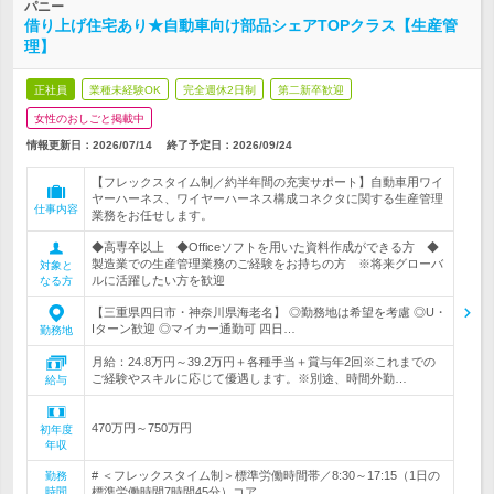
パニー
借り上げ住宅あり★自動車向け部品シェアTOPクラス【生産管
理】
正社員
業種未経験OK
完全週休2日制
第二新卒歓迎
女性のおしごと掲載中
情報更新日：2026/07/14
終了予定日：
2026/09/24
【フレックスタイム制／約半年間の充実サポート】自動車用ワイ
ヤーハーネス、ワイヤーハーネス構成コネクタに関する生産管理
仕事内容
業務をお任せします。
◆高専卒以上 ◆Officeソフトを用いた資料作成ができる方 ◆
製造業での生産管理業務のご経験をお持ちの方 ※将来グローバ
対象と
ルに活躍したい方を歓迎
なる方
【三重県四日市・神奈川県海老名】 ◎勤務地は希望を考慮 ◎U・
Iターン歓迎 ◎マイカー通勤可 四日…
勤務地
月給：24.8万円～39.2万円＋各種手当＋賞与年2回※これまでの
ご経験やスキルに応じて優遇します。※別途、時間外勤…
給与
470万円～750万円
初年度
年収
# ＜フレックスタイム制＞標準労働時間帯／8:30～17:15（1日の
勤務
時間
標準労働時間7時間45分）コア…