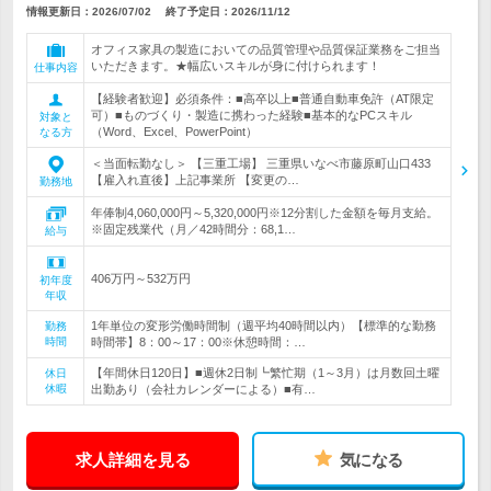
情報更新日：2026/07/02
終了予定日：
2026/11/12
オフィス家具の製造においての品質管理や品質保証業務をご担当
いただきます。★幅広いスキルが身に付けられます！
仕事内容
【経験者歓迎】必須条件：■高卒以上■普通自動車免許（AT限定
可）■ものづくり・製造に携わった経験■基本的なPCスキル
対象と
（Word、Excel、PowerPoint）
なる方
＜当面転勤なし＞ 【三重工場】 三重県いなべ市藤原町山口433
【雇入れ直後】上記事業所 【変更の…
勤務地
年俸制4,060,000円～5,320,000円※12分割した金額を毎月支給。
※固定残業代（月／42時間分：68,1…
給与
406万円～532万円
初年度
年収
1年単位の変形労働時間制（週平均40時間以内）【標準的な勤務
勤務
時間
時間帯】8：00～17：00※休憩時間：…
【年間休日120日】■週休2日制┗繁忙期（1～3月）は月数回土曜
休日
休暇
出勤あり（会社カレンダーによる）■有…
求人詳細を見る
気になる