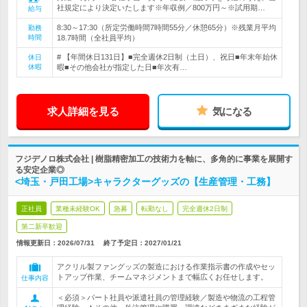
社規定により決定いたします※年収例／800万円～※試用期…
給与
8:30～17:30（所定労働時間7時間55分／休憩65分）※残業月平均
勤務
時間
18.7時間（全社員平均）
# 【年間休日131日】■完全週休2日制（土日）、祝日■年末年始休
休日
休暇
暇■その他会社が指定した日■年次有…
求人詳細を見る
気になる
フジデノロ株式会社 | 樹脂精密加工の技術力を軸に、多角的に事業を展開す
る安定企業◎
<埼玉・戸田工場>キャラクターグッズの【生産管理・工務】
正社員
業種未経験OK
急募
転勤なし
完全週休2日制
第二新卒歓迎
情報更新日：2026/07/31
終了予定日：
2027/01/21
アクリル製ファングッズの製造における作業指示書の作成やセッ
トアップ作業、チームマネジメントまで幅広くお任せします。
仕事内容
＜必須＞パート社員や派遣社員の管理経験／製造や物流の工程管