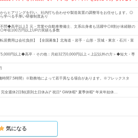
からヒアリングを行い、社内打ち合わせや製造装置の調整等をお任せします。◎
ら学べる手厚い研修制度あり
不問◆高卒以上】元・営業や自動車整備士、文系出身者も活躍中◎8割が未経験の
◎年収100万円以上UPの実績も多数
／転居費用は会社負担】 【全国募集】北海道・岩手・山形・茨城・東京・石川・富
5,000円以上◆高卒・その他：月給32万0,000円以上＜上記以外の方＞◆短大・専
円
0（実働時間7.5時間）※勤務地によって若干異なる場合があります。※フレックスタ
* 完全週休2日制(原則土日休み)* 祝日* GW休暇* 夏季休暇* 年末年始休…
気になる