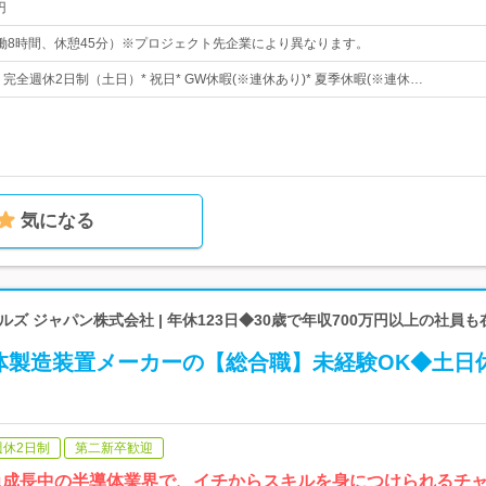
円
0（実働8時間、休憩45分）※プロジェクト先企業により異なります。
* 完全週休2日制（土日）* 祝日* GW休暇(※連休あり)* 夏季休暇(※連休…
気になる
ルズ ジャパン株式会社 | 年休123日◆30歳で年収700万円以上の社員
体製造装置メーカーの【総合職】未経験OK◆土日
週休2日制
第二新卒歓迎
急成長中の半導体業界で、イチからスキルを身につけられるチ