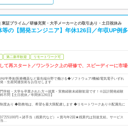
 | 東証プライム／研修充実・大手メーカーとの取引あり・土日祝休み
等の【開発エンジニア】年休126日／年収UP例
第二新卒歓迎
リモートワーク可
して再スタート／ワンランク上の研修で、スピーディーに市場
/AI/半導体/医療機器など最先端分野で働ける◆ソフトウェア/機械/電気電子いずれ
発・生産関連技術をお任せします
門学校・大学を卒業された方⇒就業・実務経験未経験歓迎です！※設計開発経験
科不問【土日祝休／年間休126日】
制度あり ◆勤務地は、希望を最大限配慮します ◆リモートワークあり※配属先に
円～37万5100円＋諸手当（残業代など）＋賞与年2回★残業代は別途支給。サービス
当…