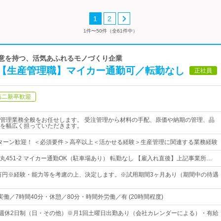
1
2
1件〜50件（全61件中）
誠意を持つ、活気あふれるモノづくり企業
【生産管理職】マイカー通勤可／転勤なし
正社員
第二新卒歓迎
管理業務全般をお任せします。 受注管理から材料の手配、原価や納期の管理、品
を幅広く担っていただきます。
Jターン歓迎！ ＜必須要件＞高卒以上＜活かせる経験＞生産管理に関連する業務経験
丸451‐2 マイカー通勤OK（駐車場あり） 転勤なし 【雇入れ直後】上記事業所…
5万円※経験・能力等を考慮の上、決定します。※試用期間3ヶ月あり（期間中の待遇
0・実働／7時間40分・休憩／80分・時間外労働／有 (20時間程度)
・週休2日制（日・その他）※月1回土曜日出勤あり（会社カレンダーによる）・有給