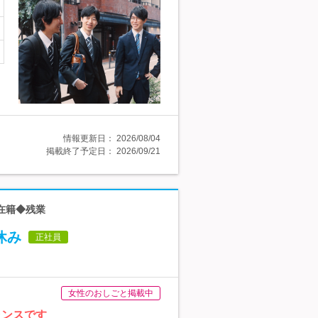
情報更新日：
2026/08/04
掲載終了予定日：
2026/09/21
も在籍◆残業
休み
正社員
女性のおしごと掲載中
ャンスです