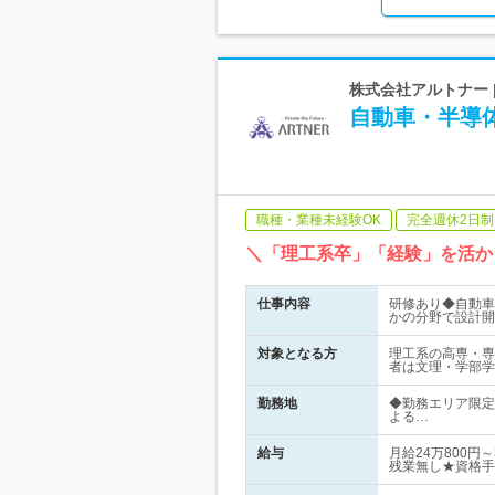
株式会社アルトナー
自動車・半導体
職種・業種未経験OK
完全週休2日制
＼「理工系卒」「経験」を活か
仕事内容
研修あり◆自動車
かの分野で設計開
対象となる方
理工系の高専・専
者は文理・学部学
勤務地
◆勤務エリア限定
よる…
給与
月給24万800
残業無し★資格手