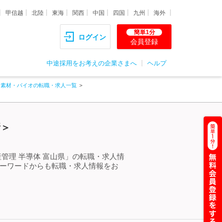
甲信越
北陸
東海
関西
中国
四国
九州
海外
簡単1分
ログイン
会員登録
中途採用をお考えの企業さまへ
ヘルプ
・素材・バイオの転職・求人一覧
新＞
管理 半導体 富山県」の転職・求人情
キーワードからも転職・求人情報をお