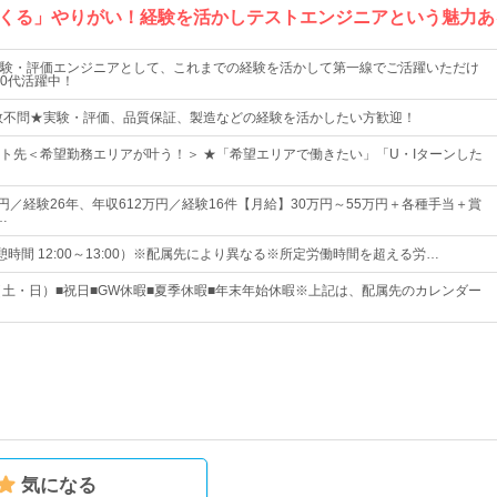
くる」やりがい！経験を活かしテストエンジニアという魅力あ
験・評価エンジニアとして、これまでの経験を活かして第一線でご活躍いただけ
40代活躍中！
数不問★実験・評価、品質保証、製造などの経験を活かしたい方歓迎！
ト先＜希望勤務エリアが叶う！＞ ★「希望エリアで働きたい」「U・Iターンした
円／経験26年、年収612万円／経験16件【月給】30万円～55万円＋各種手当＋賞
…
0（休憩時間 12:00～13:00）※配属先により異なる※所定労働時間を超える労…
（土・日）■祝日■GW休暇■夏季休暇■年末年始休暇※上記は、配属先のカレンダー
気になる