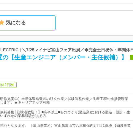
気になる
 ELECTRIC | ＼7/25マイナビ富山フェア出展／◆完全土日祝休・年間休日
置の【生産エンジニア（メンバー・主任候補）】
週休2日制
研修充実◎】半導体製造装置の組立作業／試験調整作業／生産工程の進捗管理業
します。★キャリアアップ可能
候補募集│経験者歓迎！】■高卒以上■ものづくり(製造業)における製造・設計・生
いずれかの業務経験がある方
務地となります。 【富山事業所】富山県富山市八尾町保内2丁目1番地 【砺波事業