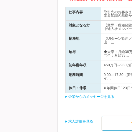
仕事内容
取引先のお客さま
業界知識の基礎か
対象となる方
【業界・職種経験
中途入社メンバー
勤務地
【UIターン歓迎
山・三…
給与
◆大卒：月給38万
門卒：月給33…
初年度年収
450万円～980万
勤務時間
9:00～17:3
イ…
休日・休暇
# 年間休日123日
企業からのメッセージを見る
求人詳細を見る