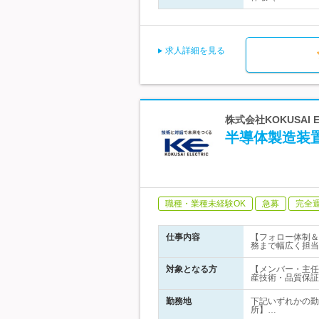
求人詳細を見る
株式会社KOKUSAI
半導体製造装
職種・業種未経験OK
急募
完全
仕事内容
【フォロー体制＆
務まで幅広く担当
対象となる方
【メンバー・主任
産技術・品質保証
勤務地
下記いずれかの勤
所】…