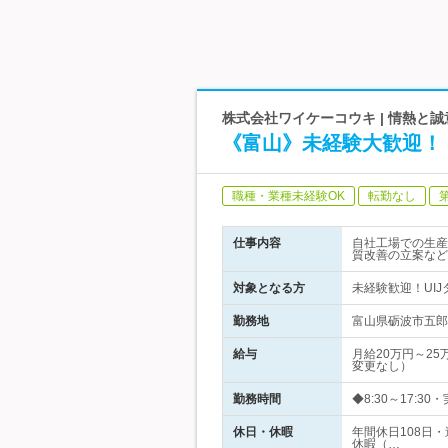
株式会社ワイケーコウキ | 情熱と
《富山》未経験大歓迎！
職種・業種未経験OK
転勤なし
仕事内容
自社工場での生産
質改善の立案など
対象となる方
未経験歓迎！UI
勤務地
富山県砺波市五郎
給与
月給20万円～2
変更なし）
勤務時間
◆8:30～17:3
休日・休暇
年間休日108日
休暇（…