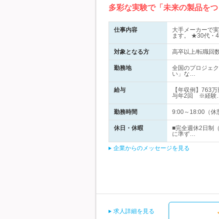
多彩な実験で「未来の製品をつ
仕事内容
大手メーカーで実
ます。 ★30代・
対象となる方
高卒以上/転職回
勤務地
全国のプロジェク
い」な…
給与
【年収例】763万
与年2回 ※経験
勤務時間
9:00～18:0
休日・休暇
■完全週休2日制
に準ず…
企業からのメッセージを見る
求人詳細を見る