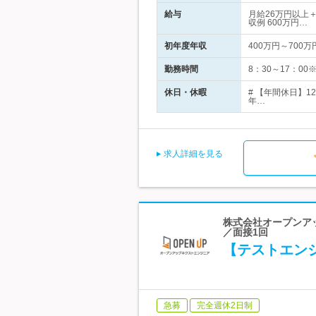
給与
月給26万円以上＋
収例 600万円…
初年度年収
400万円～700万
勤務時間
8：30～17：0
休日・休暇
# 【年間休日】
年…
求人詳細を見る
株式会社オープンア
／面接1回
【テストエン
急募
完全週休2日制