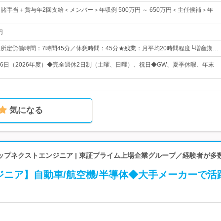
諸手当＋賞与年2回支給＜メンバー＞年収例 500万円 ～ 650万円＜主任候補＞年
円
0※所定労働時間：7時間45分／休憩時間：45分★残業：月平均20時間程度└増産期…
126日（2026年度）◆完全週休2日制（土曜、日曜）、祝日◆GW、夏季休暇、年末
気になる
ップネクストエンジニア | 東証プライム上場企業グループ／経験者が多
ジニア】自動車/航空機/半導体◆大手メーカーで活