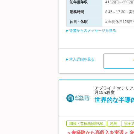
初年度年収
413万円～800万
勤務時間
8:45～17:3
休日・休暇
# 年間休日126日
企業からのメッセージを見る
求人詳細を見る
アプライド マテリア
月15h程度
世界的な半導
職種・業種未経験OK
急募
完全
＜未経験から高収入を実現＞ 