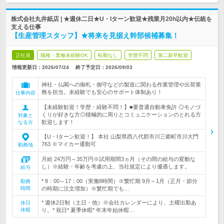
株式会社丸井紙店 | ★週休二日★U・Iターン歓迎★残業月20h以内★伝統を
支える仕事
【生産管理スタッフ】★将来を見据え幹部候補募集！
正社員
職種・業種未経験OK
転勤なし
学歴不問
第二新卒歓迎
情報更新日：2026/07/24
終了予定日：
2026/09/03
神社・仏閣への御札・御守などの製造に関わる作業管理や出荷業
務を担当。未経験でも安心のサポート体制あり！
仕事内容
【未経験歓迎！学歴・経験不問！】■要普通自動車免許 ◎モノづ
くりが好きな方◎積極的に周りとコミュニケーションのとれる方
対象と
歓迎します！
なる方
【U・Iターン歓迎！】 本社 山梨県西八代郡市川三郷町市川大門
763 ※マイカー通勤可
勤務地
月給 24万円～35万円※試用期間3ヵ月（その間の給与の変動な
し）※経験・年齢を考慮の上、当社規定により優遇します。
給与
* 8：00～17：00（実働8時間）※繁忙期 9月～1月（正月・節分
勤務
時間
の時期に注文増加）※繁忙期でも…
* 週休2日制（土日・他）※会社カレンダーにより、土曜出勤あ
休日
休暇
り。* 祝日* 夏季休暇* 年末年始休暇…