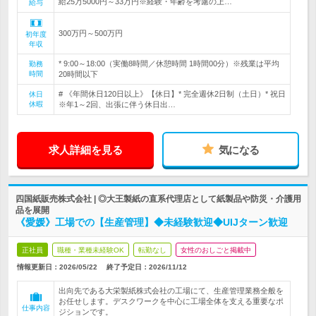
給25万5000円～33万円※経験・年齢を考慮の上…
給与
300万円～500万円
初年度
年収
* 9:00～18:00（実働8時間／休憩時間 1時間00分）※残業は平均
勤務
時間
20時間以下
# 《年間休日120日以上》【休日】* 完全週休2日制（土日）* 祝日
休日
休暇
※年1～2回、出張に伴う休日出…
求人詳細を見る
気になる
四国紙販売株式会社 | ◎大王製紙の直系代理店として紙製品や防災・介護用
品を展開
《愛媛》工場での【生産管理】◆未経験歓迎◆UIJターン歓迎
正社員
職種・業種未経験OK
転勤なし
女性のおしごと掲載中
情報更新日：2026/05/22
終了予定日：
2026/11/12
出向先である大栄製紙株式会社の工場にて、生産管理業務全般を
お任せします。デスクワークを中心に工場全体を支える重要なポ
仕事内容
ジションです。