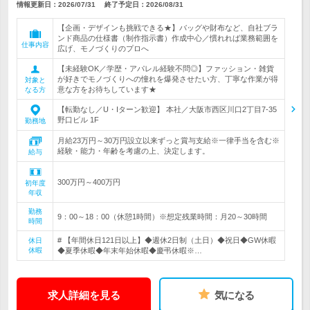
情報更新日：2026/07/31
終了予定日：
2026/08/31
【企画・デザインも挑戦できる★】バッグや財布など、自社ブラ
ンド商品の仕様書（制作指示書）作成中心／慣れれば業務範囲を
仕事内容
広げ、モノづくりのプロへ
【未経験OK／学歴・アパレル経験不問◎】ファッション・雑貨
が好きでモノづくりへの憧れを爆発させたい方、丁寧な作業が得
対象と
意な方をお待ちしています★
なる方
【転勤なし／U・Iターン歓迎】 本社／大阪市西区川口2丁目7-35
野口ビル 1F
勤務地
月給23万円～30万円設立以来ずっと賞与支給※一律手当を含む※
経験・能力・年齢を考慮の上、決定します。
給与
300万円～400万円
初年度
年収
勤務
9：00～18：00（休憩1時間）※想定残業時間：月20～30時間
時間
# 【年間休日121日以上】◆週休2日制（土日）◆祝日◆GW休暇
休日
休暇
◆夏季休暇◆年末年始休暇◆慶弔休暇※…
求人詳細を見る
気になる