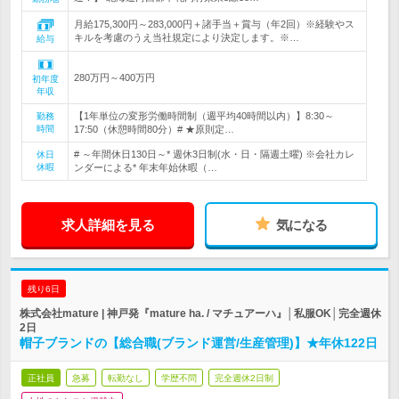
月給175,300円～283,000円＋諸手当＋賞与（年2回）※経験やス
キルを考慮のうえ当社規定により決定します。※…
給与
280万円～400万円
初年度
年収
【1年単位の変形労働時間制（週平均40時間以内）】8:30～
勤務
時間
17:50（休憩時間80分）# ★原則定…
# ～年間休日130日～* 週休3日制(水・日・隔週土曜) ※会社カレ
休日
休暇
ンダーによる* 年末年始休暇（…
求人詳細を見る
気になる
残り6日
株式会社mature | 神戸発『mature ha. / マチュアーハ』│私服OK│完全週休
2日
帽子ブランドの【総合職(ブランド運営/生産管理)】★年休122日
正社員
急募
転勤なし
学歴不問
完全週休2日制