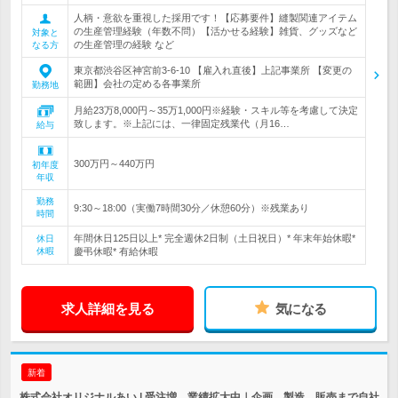
人柄・意欲を重視した採用です！【応募要件】縫製関連アイテム
の生産管理経験（年数不問）【活かせる経験】雑貨、グッズなど
対象と
の生産管理の経験 など
なる方
東京都渋谷区神宮前3-6-10 【雇入れ直後】上記事業所 【変更の
範囲】会社の定める各事業所
勤務地
月給23万8,000円～35万1,000円※経験・スキル等を考慮して決定
致します。※上記には、一律固定残業代（月16…
給与
300万円～440万円
初年度
年収
勤務
9:30～18:00（実働7時間30分／休憩60分）※残業あり
時間
年間休日125日以上* 完全週休2日制（土日祝日）* 年末年始休暇*
休日
休暇
慶弔休暇* 有給休暇
求人詳細を見る
気になる
新着
株式会社オリジナルあい | 受注増、業績拡大中｜企画、製造、販売まで自社