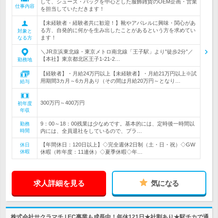
して、シューズ・バックを中心とした服飾雑貨のOEM企画・営業
仕事内容
を担当していただきます！
【未経験者・経験者共に歓迎！】靴やアパレルに興味・関心があ
る方、自発的に何かを生み出したことがあるという方を求めてい
対象と
ます！
なる方
＼JR京浜東北線・東京メトロ南北線「王子駅」より”徒歩2分”／
【本社】東京都北区王子1-21-2…
勤務地
【経験者】・月給24万円以上【未経験者】・月給21万円以上※試
用期間3カ月～6カ月あり（その間は月給20万円～となり…
給与
300万円～400万円
初年度
年収
9：00～18：00残業は少なめです。基本的には、定時後一時間以
勤務
時間
内には、全員退社をしているので、プラ…
【年間休日：120日以上】◇完全週休2日制（土・日・祝）◇GW
休日
休暇
休暇（昨年度：11連休）◇夏季休暇◇年…
求人詳細を見る
気になる
株式会社サクラマチ | EC事業も成長中！年休121日★社割あり★駅チカで通