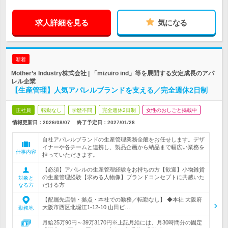
求人詳細を見る
気になる
新着
Mother’s Industry株式会社 | 「mizuiro ind」等を展開する安定成長のアパ
レル企業
【生産管理】人気アパレルブランドを支える／完全週休2日制
正社員
転勤なし
学歴不問
完全週休2日制
女性のおしごと掲載中
情報更新日：2026/08/07
終了予定日：
2027/01/28
自社アパレルブランドの生産管理業務全般をお任せします。デザ
イナーや各チームと連携し、製品企画から納品まで幅広い業務を
仕事内容
担っていただきます。
【必須】アパレルの生産管理経験をお持ちの方【歓迎】小物雑貨
の生産管理経験【求める人物像】ブランドコンセプトに共感いた
対象と
だける方
なる方
【配属先店舗・拠点・本社での勤務／転勤なし】 ◆本社 大阪府
大阪市西区北堀江1-12-10 山田ビ…
勤務地
月給25万90円～39万3170円※上記月給には、月30時間分の固定