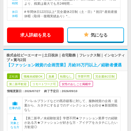
時間
より、残業は最大でも月24時間…
# 年間休日122日以上* 完全週休2日制（土・日）* 祝日* 産前産後
休日
休暇
休暇（取得・復職実績あり）*…
求人詳細を見る
気になる
株式会社ピーエーオー | 土日祝休｜在宅勤務｜フレックス制｜インセンティ
ブ＋賞与2回
【ファッション雑貨の企画営業】月給35万円以上／経験者優遇
正社員
職種未経験OK
急募
転勤なし
学歴不問
完全週休2日制
第二新卒歓迎
リモートワーク可
女性のおしごと掲載中
情報更新日：2026/07/27
終了予定日：
2026/09/10
アパレルブランドなどの既存顧客に対して、服飾雑貨の企画・提
案から、カタチにするまでのディレクションをお任せ★新規開拓
仕事内容
なし
【第二新卒／未経験歓迎】学歴不問★ファッション業界での経験
がある方★ファッションが好きな方・アイデアをカタチにしたい
対象と
方歓迎◎
なる方