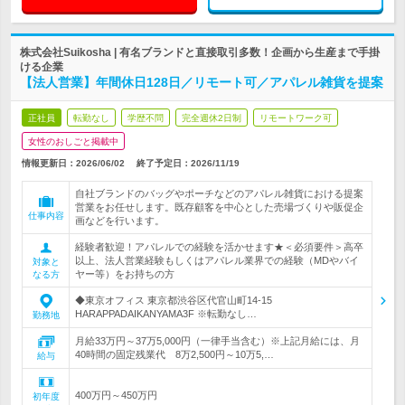
株式会社Suikosha | 有名ブランドと直接取引多数！企画から生産まで手掛
ける企業
【法人営業】年間休日128日／リモート可／アパレル雑貨を提案
正社員
転勤なし
学歴不問
完全週休2日制
リモートワーク可
女性のおしごと掲載中
情報更新日：2026/06/02
終了予定日：
2026/11/19
自社ブランドのバッグやポーチなどのアパレル雑貨における提案
営業をお任せします。既存顧客を中心とした売場づくりや販促企
仕事内容
画などを行います。
経験者歓迎！アパレルでの経験を活かせます★＜必須要件＞高卒
以上、法人営業経験もしくはアパレル業界での経験（MDやバイ
対象と
ヤー等）をお持ちの方
なる方
◆東京オフィス 東京都渋谷区代官山町14-15
HARAPPADAIKANYAMA3F ※転勤なし…
勤務地
月給33万円～37万5,000円（一律手当含む）※上記月給には、月
40時間の固定残業代 8万2,500円～10万5,…
給与
400万円～450万円
初年度