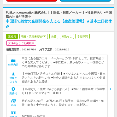
Fujikon corporation株式会社 | 【 眼鏡・雑貨メーカー 】■社員寮あり ■中国
籍の社員が活躍中
中国語で雑貨の企画開発を支える【生産管理職】★基本土日祝休
み
正社員
職種・業種未経験OK
急募
転勤なし
学歴不問
女性のおしごと掲載中
情報更新日：2026/07/10
終了予定日：
2026/09/10
中国にある協力工場・メーカーとの"架け橋"として、雑貨商品づ
くりを支えてください。■年に数回、展示会やメーカー視察など
仕事内容
の海外出張があります。
【 年齢不問／語学スキル必須 】■ビジネスレベルの中国語・日本
語スキルをお持ちの方 ■社会人経験がある方 ※ものづくりや営業
対象と
経験がある方は優遇！
なる方
【 転勤なし／北鯖江駅から徒歩3分 】 ■本社：福井県鯖江市神中
町1丁目5-22 ※マイカー通勤O…
勤務地
月給23万2,000円～33万2,000円＋諸手当＋賞与年2回※経験・年
齢・能力を十分考慮のうえ、決定します。※上記…
給与
300万円～480万円
初年度