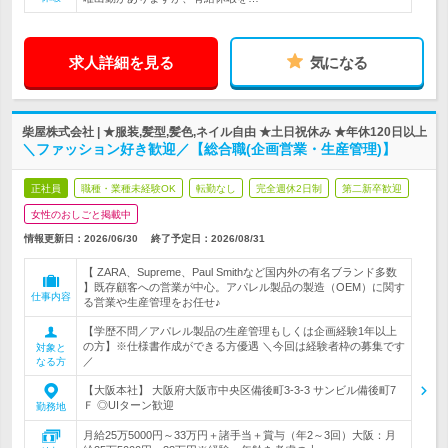
求人詳細を見る
気になる
柴屋株式会社 | ★服装,髪型,髪色,ネイル自由 ★土日祝休み ★年休120日以上
＼ファッション好き歓迎／【総合職(企画営業・生産管理)】
正社員
職種・業種未経験OK
転勤なし
完全週休2日制
第二新卒歓迎
女性のおしごと掲載中
情報更新日：2026/06/30
終了予定日：
2026/08/31
【 ZARA、Supreme、Paul Smithなど国内外の有名ブランド多数
】既存顧客への営業が中心。アパレル製品の製造（OEM）に関す
仕事内容
る営業や生産管理をお任せ♪
【学歴不問／アパレル製品の生産管理もしくは企画経験1年以上
の方】※仕様書作成ができる方優遇 ＼今回は経験者枠の募集です
対象と
／
なる方
【大阪本社】 大阪府大阪市中央区備後町3-3-3 サンビル備後町7
Ｆ ◎UIターン歓迎
勤務地
月給25万5000円～33万円＋諸手当＋賞与（年2～3回）大阪：月