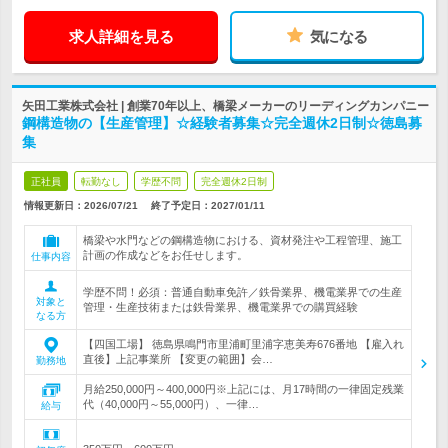
求人詳細を見る
気になる
矢田工業株式会社 | 創業70年以上、橋梁メーカーのリーディングカンパニー
鋼構造物の【生産管理】☆経験者募集☆完全週休2日制☆徳島募
集
正社員
転勤なし
学歴不問
完全週休2日制
情報更新日：2026/07/21
終了予定日：
2027/01/11
橋梁や水門などの鋼構造物における、資材発注や工程管理、施工
計画の作成などをお任せします。
仕事内容
学歴不問！必須：普通自動車免許／鉄骨業界、機電業界での生産
対象と
管理・生産技術または鉄骨業界、機電業界での購買経験
なる方
【四国工場】 徳島県鳴門市里浦町里浦字恵美寿676番地 【雇入れ
直後】上記事業所 【変更の範囲】会…
勤務地
月給250,000円～400,000円※上記には、月17時間の一律固定残業
代（40,000円～55,000円）、一律…
給与