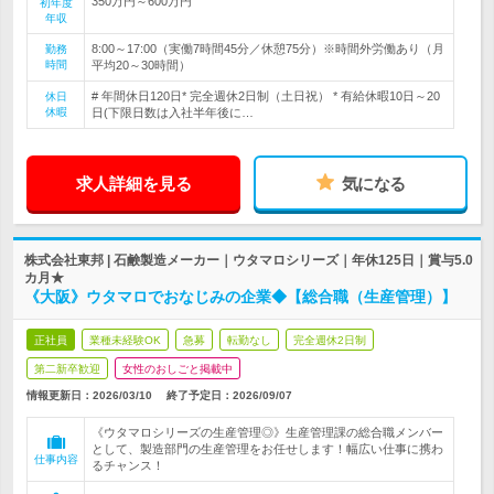
350万円～600万円
初年度
年収
8:00～17:00（実働7時間45分／休憩75分）※時間外労働あり（月
勤務
時間
平均20～30時間）
# 年間休日120日* 完全週休2日制（土日祝） * 有給休暇10日～20
休日
休暇
日(下限日数は入社半年後に…
求人詳細を見る
気になる
株式会社東邦 | 石鹸製造メーカー｜ウタマロシリーズ｜年休125日｜賞与5.0
カ月★
《大阪》ウタマロでおなじみの企業◆【総合職（生産管理）】
正社員
業種未経験OK
急募
転勤なし
完全週休2日制
第二新卒歓迎
女性のおしごと掲載中
情報更新日：2026/03/10
終了予定日：
2026/09/07
《ウタマロシリーズの生産管理◎》生産管理課の総合職メンバー
として、製造部門の生産管理をお任せします！幅広い仕事に携わ
仕事内容
るチャンス！