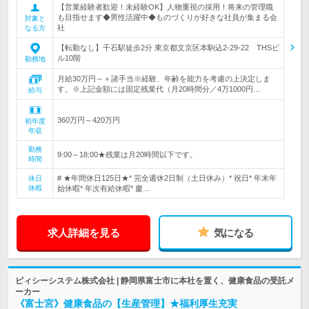
【営業経験者歓迎！未経験OK】人物重視の採用！将来の管理職
も目指せます◆男性活躍中◆ものづくりが好きな社員が集まる会
対象と
社
なる方
【転勤なし】千石駅徒歩2分 東京都文京区本駒込2-29-22 THSビ
ル10階
勤務地
月給30万円～＋諸手当※経験、年齢を能力を考慮の上決定しま
す。※上記金額には固定残業代（月20時間分／4万1000円…
給与
360万円～420万円
初年度
年収
勤務
9:00～18:00★残業は月20時間以下です。
時間
# ★年間休日125日★* 完全週休2日制（土日休み）* 祝日* 年末年
休日
休暇
始休暇* 年次有給休暇* 慶…
求人詳細を見る
気になる
ピィシーシステム株式会社 | 静岡県富士市に本社を置く、健康食品の受託メ
ーカー
《富士宮》健康食品の【生産管理】★福利厚生充実