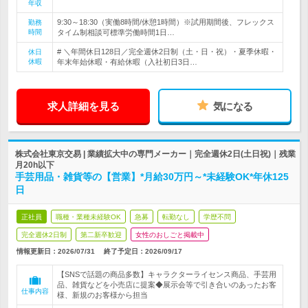
年収
9:30～18:30（実働8時間/休憩1時間）※試用期間後、フレックス
勤務
時間
タイム制相談可標準労働時間1日…
# ＼年間休日128日／完全週休2日制（土・日・祝）・夏季休暇・
休日
休暇
年末年始休暇・有給休暇（入社初日3日…
求人詳細を見る
気になる
株式会社東京交易 | 業績拡大中の専門メーカー｜完全週休2日(土日祝)｜残業
月20h以下
手芸用品・雑貨等の【営業】*月給30万円～*未経験OK*年休125
日
正社員
職種・業種未経験OK
急募
転勤なし
学歴不問
完全週休2日制
第二新卒歓迎
女性のおしごと掲載中
情報更新日：2026/07/31
終了予定日：
2026/09/17
【SNSで話題の商品多数】キャラクターライセンス商品、手芸用
品、雑貨などを小売店に提案◆展示会等で引き合いのあったお客
仕事内容
様、新規のお客様から担当