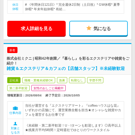
# 《年間休日121日》* 完全週休2日制（土日祝）* GW休暇* 夏季
休日
休暇
休暇* 年末年始休暇* 有給…
求人詳細を見る
気になる
新着
株式会社ミクニ | 昭和42年創業／『暮らし』を彩るエクステリアや雑貨をご
紹介！
雑貨＆エクステリア＆カフェの【店舗スタッフ】※未経験歓迎
正社員
職種・業種未経験OK
急募
転勤なし
学歴不問
第二新卒歓迎
女性のおしごと掲載中
情報更新日：2026/08/04
終了予定日：
2026/10/05
当社が運営する『エクステリアマート』『coffeeハウスはな花』
いずれかの店舗にて、運営業務全般を担当★オシャレな雑貨やカ
仕事内容
フェを運営するお仕事です
《未経験・第二新卒歓迎！U・Iターンも歓迎します》◎高卒以上
対象と
★残業月平均5時間！定時退社でゆとりのワークスタイル
なる方