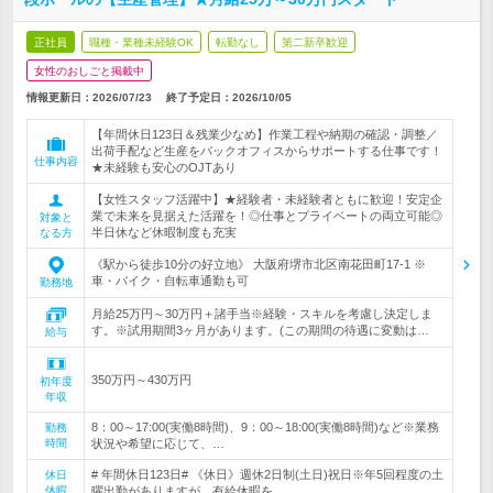
正社員
職種・業種未経験OK
転勤なし
第二新卒歓迎
女性のおしごと掲載中
情報更新日：2026/07/23
終了予定日：
2026/10/05
【年間休日123日＆残業少なめ】作業工程や納期の確認・調整／
出荷手配など生産をバックオフィスからサポートする仕事です！
仕事内容
★未経験も安心のOJTあり
【女性スタッフ活躍中】★経験者・未経験者ともに歓迎！安定企
業で未来を見据えた活躍を！◎仕事とプライベートの両立可能◎
対象と
半日休など休暇制度も充実
なる方
《駅から徒歩10分の好立地》 大阪府堺市北区南花田町17-1 ※
車・バイク・自転車通勤も可
勤務地
月給25万円～30万円＋諸手当※経験・スキルを考慮し決定しま
す。※試用期間3ヶ月があります。(この期間の待遇に変動は…
給与
350万円～430万円
初年度
年収
8：00～17:00(実働8時間)、9：00～18:00(実働8時間)など※業務
勤務
時間
状況や希望に応じて、…
# 年間休日123日# 《休日》週休2日制(土日)祝日※年5回程度の土
休日
休暇
曜出勤がありますが、有給休暇を…