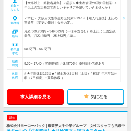
【大卒以上｜経験者募集】＜必須＞◆生産管理の経験 ◎創業100
対象と
年以上の安定基盤で新しいキャリアを築いていきませんか？
なる方
＜本社＞ 大阪府大阪市生野区巽東2-19-19 【雇入れ直後】上記の
事業所 【変更の範囲】会社の定…
勤務地
月給 309,750円～349,863円（一律手当含む）※上記には固定残
業代（月22,450円～25,363円／10…
給与
500万円～560万円
初年度
年収
勤務
8:30～17:40（実働8時間／休憩70分）※時間外労働あり
時間
# ★年間休日125日★* 完全週休2日制（土日）* 祝日* 年末年始休
休日
休暇
暇（7日程度）* 夏季休暇（…
求人詳細を見る
気になる
新着
株式会社ヨーコーパック | 紙業界大手企業グループ｜女性スタッフも活躍中
段ボールの【生産管理】★月給25万～30万円スタート