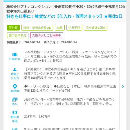
株式会社アミナコレクション | ◆創業50周年◆20～30代活躍中◆残業月10h
程◆海外出張あり
好きを仕事に！雑貨などの【仕入れ・管理スタッフ】★完休2日
正社員
職種・業種未経験OK
急募
学歴不問
完全週休2日制
第二新卒歓迎
女性のおしごと掲載中
情報更新日：2026/07/14
終了予定日：
2026/09/14
＜本社勤務・デスクワーク中心／雑貨・ファッションなどのモノ
づくりに携わる＞海外工場の生産管理から始め、徐々に海外での
仕事内容
商品の買い付けにも挑戦◎
【未経験OK！学歴不問◎英語スキルを活かせます】第二新卒や
就業ブランクがある方も歓迎★有休100％取得する社員多数！残
対象と
業月10時間程度でオフも充実
なる方
◆U・Iターン歓迎！ ◆転勤なし 【本社】 神奈川県横浜市中区山
下町123-1 横浜クリードビル7階
勤務地
月給22.6万円～＋賞与年2回※経験・能力・年齢などを考慮のう
え、決定いたします。※6ヶ月の試用期間あり（期間中の待…
給与
323万円～350万円
初年度
年収
9:00～18:00（実働8時間）残業は月平均10h程度。社内ルールに
勤務