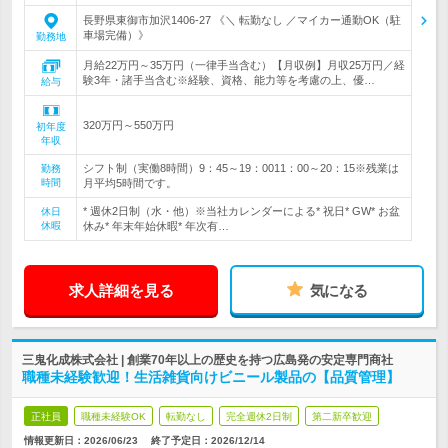
長野県東御市加沢1406-27 《＼ 転勤なし ／マイカー通勤OK（駐
車場完備）》
勤務地
月給22万円～35万円（一律手当含む）【月収例】月収25万円／経
験3年・諸手当含む※経験、資格、能力等を考慮の上、優…
給与
320万円～550万円
初年度
年収
シフト制（実働8時間）9：45～19：0011：00～20：15※残業は
勤務
時間
月平均5時間です。
* 週休2日制（水・他）※当社カレンダーによる* 祝日* GW* お盆
休日
休暇
休み* 年末年始休暇* 年次有…
求人詳細を見る
気になる
三鬼化成株式会社 | 創業70年以上の歴史を持つ広島発の安定専門商社
職種未経験歓迎！生活雑貨向けビニール製品の【品質管理】
正社員
職種未経験OK
転勤なし
完全週休2日制
第二新卒歓迎
情報更新日：2026/06/23
終了予定日：
2026/12/14