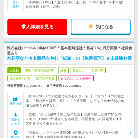
【年間休日110日】* 週休2日制（土日祝）* GW* 夏季* 年末年始*
休日
休暇
有給休暇（10日～20日…
求人詳細を見る
気になる
株式会社パーペル | 年休130日＊基本定時退社＊賞与3.8ヶ月分実績＊社員食
堂あり
六花亭など有名商品を包む「紙箱」の【生産管理】★未経験歓迎
正社員
職種・業種未経験OK
急募
転勤なし
学歴不問
完全週休2日制
第二新卒歓迎
女性のおしごと掲載中
情報更新日：2026/07/10
終了予定日：
2026/08/27
【約1年のOJTで未経験でも安心スタート♪】「箱づくりの計画立
案」「原材料の計算・発注」「在庫管理」などを担当★特別な知
仕事内容
識も経験も必要なし！
【20代・30代活躍中！第二新卒歓迎】◎高卒以上◎基本的なPC
スキル（Excelで計算ができる程度）◎要普免（AT限定可）★安
対象と
定企業で長く働きたい方
なる方
【転勤なし／マイカー通勤OK（駐車場あり）／U・Iターン歓
迎！】 北海道河西郡中札内村栄東5線38…
勤務地