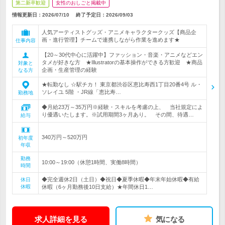
第二新卒歓迎
女性のおしごと掲載中
情報更新日：2026/07/10
終了予定日：
2026/09/03
人気アーティストグッズ・アニメキャラクタークッズ【商品企
画・進行管理】チームで連携しながら作業を進めます★
仕事内容
【20～30代中心に活躍中】ファッション・音楽・アニメなどエン
タメが好きな方 ★Illustratorの基本操作ができる方歓迎 ★商品
対象と
企画・生産管理の経験
なる方
★転勤なし ☆駅チカ！ 東京都渋谷区恵比寿西1丁目20番4号 ル・
ソレイユ 5階 ・JR線「恵比寿…
勤務地
◆月給23万～35万円※経験・スキルを考慮の上、 当社規定によ
り優遇いたします。※試用期間3ヶ月あり。 その間、待遇…
給与
340万円～520万円
初年度
年収
勤務
10:00～19:00（休憩1時間、実働8時間）
時間
◆完全週休2日（土日）◆祝日◆夏季休暇◆年末年始休暇◆有給
休日
休暇
休暇（6ヶ月勤務後10日支給）★年間休日1…
求人詳細を見る
気になる