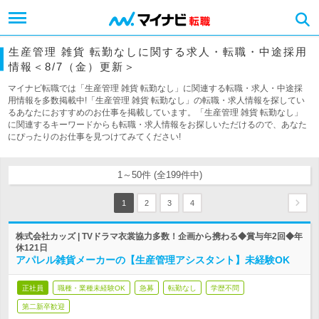
生産管理 雑貨 転勤なしに関する求人・転職・中途採用
情報＜8/7（金）更新＞
マイナビ転職では「生産管理 雑貨 転勤なし」に関連する転職・求人・中途採
用情報を多数掲載中!「生産管理 雑貨 転勤なし」の転職・求人情報を探してい
るあなたにおすすめのお仕事を掲載しています。「生産管理 雑貨 転勤なし」
に関連するキーワードからも転職・求人情報をお探しいただけるので、あなた
にぴったりのお仕事を見つけてみてください!
1～50件 (全199件中)
1
2
3
4
株式会社カッズ | TVドラマ衣裳協力多数！企画から携わる◆賞与年2回◆年
休121日
アパレル雑貨メーカーの【生産管理アシスタント】未経験OK
正社員
職種・業種未経験OK
急募
転勤なし
学歴不問
第二新卒歓迎