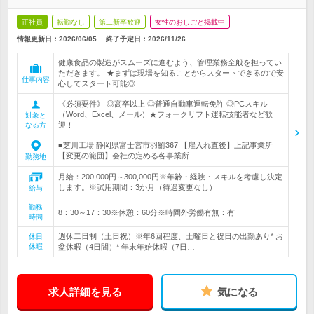
正社員
転勤なし
第二新卒歓迎
女性のおしごと掲載中
情報更新日：2026/06/05
終了予定日：
2026/11/26
健康食品の製造がスムーズに進むよう、管理業務全般を担ってい
ただきます。 ★まずは現場を知ることからスタートできるので安
仕事内容
心してスタート可能◎
《必須要件》 ◎高卒以上 ◎普通自動車運転免許 ◎PCスキル
（Word、Excel、メール）★フォークリフト運転技能者など歓
対象と
迎！
なる方
■芝川工場 静岡県富士宮市羽鮒367 【雇入れ直後】上記事業所
【変更の範囲】会社の定める各事業所
勤務地
月給：200,000円～300,000円※年齢・経験・スキルを考慮し決定
します。※試用期間：3か月（待遇変更なし）
給与
勤務
8：30～17：30※休憩：60分※時間外労働有無：有
時間
週休二日制（土日祝）※年6回程度、土曜日と祝日の出勤あり* お
休日
休暇
盆休暇（4日間）* 年末年始休暇（7日…
求人詳細を見る
気になる