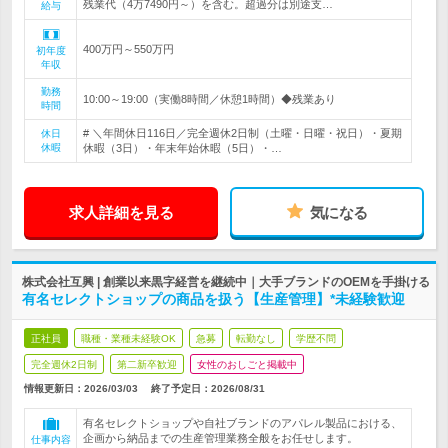
残業代（4万7490円～）を含む。超過分は別途支…
給与
400万円～550万円
初年度
年収
勤務
10:00～19:00（実働8時間／休憩1時間）◆残業あり
時間
# ＼年間休日116日／完全週休2日制（土曜・日曜・祝日）・夏期
休日
休暇
休暇（3日）・年末年始休暇（5日）・…
求人詳細を見る
気になる
株式会社互興 | 創業以来黒字経営を継続中｜大手ブランドのOEMを手掛ける
有名セレクトショップの商品を扱う【生産管理】*未経験歓迎
正社員
職種・業種未経験OK
急募
転勤なし
学歴不問
完全週休2日制
第二新卒歓迎
女性のおしごと掲載中
情報更新日：2026/03/03
終了予定日：
2026/08/31
有名セレクトショップや自社ブランドのアパレル製品における、
企画から納品までの生産管理業務全般をお任せします。
仕事内容