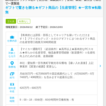
で一貫製造
ギフトで驚きを贈る★ギフト商品の【生産管理】★一宮市★転勤
無
正社員
転勤なし
情報更新日：2026/06/12
終了予定日：
2026/12/03
【将来的には課長・部長としてキャリアを築いていただけま
す！】ブライダルグッズ・カタログギフトにまつわるギフト商品
仕事内容
の生産管理◎残業月30時間程度
【マイカー通勤可】《必須条件》★高卒以上★基本的なPCスキ
ル★何らかの生産管理、物流倉庫管理経験《歓迎要件》☆生産性
対象と
向上のための企画、改善経験
なる方
本社：愛知県一宮市奥町字剱光寺32番地 【雇い入れ直後】上記
事業所 【変更の範囲】変更なし
勤務地
月給30万円～42万8500円※固定残業代として（6万8200円～9万
7400円／40時間分）を含みます※超過分は別…
給与
420万円～600万円
初年度
年収
勤務
9：00～18：00休憩：60分時間外労働有無：有
時間