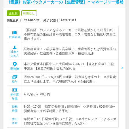
《愛媛》お茶パックメーカーの【生産管理】＊マネージャー候補
正社員
転勤なし
情報更新日：2026/05/22
終了予定日：
2026/11/12
【国内随一のシェアを誇るメーカーで経験を活かして成長】紙・
不織布製品の生産計画や現場管理、コスト管理など幅広い業務に
仕事内容
携わります。
経験者歓迎！＜必須要件＞高卒以上、生産管理または品質管理の
対象と
実務経験＜歓迎要件＞普通自動車第一種運転免許
なる方
本社／愛媛県四国中央市土居町津根2663-1 【雇入れ直後】上記
事業所 【変更の範囲】会社の定める…
勤務地
月給250,000円～350,000円※経験、能力等を考慮の上、当社規定
により優遇します。※試用期間3ヵ月（待遇変更…
給与
400万円～500万円
初年度
年収
8:00～17:00 （所定労働時間：8時間0分）休憩時間：60分時間外
勤務
時間
労働有無：有残業時間：月平均…
年間休日121日週休2日制（土日祝）※会社カレンダーによる※休
休日
休暇
日出社で生産ライン稼働時に出勤いただい…