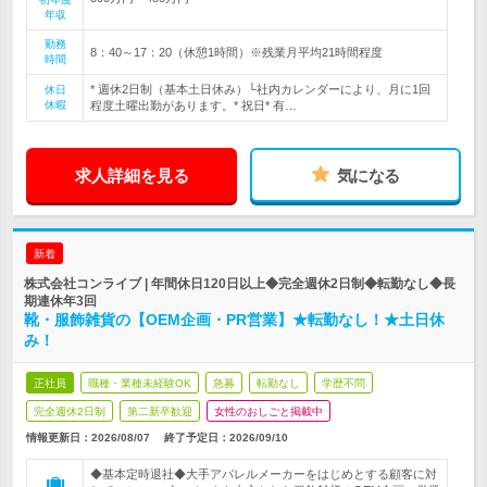
年収
勤務
8：40～17：20（休憩1時間）※残業月平均21時間程度
時間
* 週休2日制（基本土日休み）└社内カレンダーにより、月に1回
休日
休暇
程度土曜出勤があります。* 祝日* 有…
求人詳細を見る
気になる
新着
株式会社コンライブ | 年間休日120日以上◆完全週休2日制◆転勤なし◆長
期連休年3回
靴・服飾雑貨の【OEM企画・PR営業】★転勤なし！★土日休
み！
正社員
職種・業種未経験OK
急募
転勤なし
学歴不問
完全週休2日制
第二新卒歓迎
女性のおしごと掲載中
情報更新日：2026/08/07
終了予定日：
2026/09/10
◆基本定時退社◆大手アパレルメーカーをはじめとする顧客に対