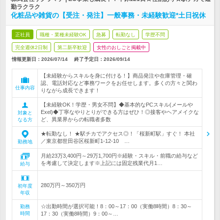
勤ラクラク
化粧品や雑貨の【受注・発注】一般事務・未経験歓迎*土日祝休
正社員
職種・業種未経験OK
急募
転勤なし
学歴不問
完全週休2日制
第二新卒歓迎
女性のおしごと掲載中
情報更新日：2026/07/14
終了予定日：
2026/09/14
【未経験からスキルを身に付ける！】商品発注や在庫管理・確
認、電話対応など事務ワークをお任せします。多くの方々と関わ
仕事内容
りながら成長できます！
【未経験OK！学歴・男女不問】◆基本的なPCスキル(メールや
Exel)◆丁寧なやりとりができる方はぜひ！◎接客やヘアメイクな
対象と
ど、異業界からの転職者多数
なる方
★転勤なし！ ★駅チカでアクセス◎！「桜新町駅」すぐ！ 本社
／東京都世田谷区桜新町1-12-10 …
勤務地
月給23万3,400円～29万1,700円※経験・スキル・前職の給与など
を考慮して決定します※上記には固定残業代月1…
給与
280万円～350万円
初年度
年収
☆出勤時間が選択可能！8：00～17：00（実働8時間）8：30～
勤務
時間
17：30（実働8時間）9：00～…