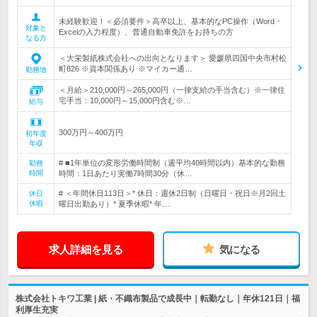
未経験歓迎！＜必須要件＞高卒以上、基本的なPC操作（Word・
対象と
Excelの入力程度）、普通自動車免許をお持ちの方
なる方
＜大栄製紙株式会社への出向となります＞ 愛媛県四国中央市村松
町826 ※資本関係あり ※マイカー通…
勤務地
＜月給＞210,000円～265,000円（一律支給の手当含む）※一律住
宅手当：10,000円～15,000円含む※…
給与
300万円～400万円
初年度
年収
# ■1年単位の変形労働時間制（週平均40時間以内）基本的な勤務
勤務
時間
時間：1日あたり実働7時間30分（休…
# ＜年間休日113日＞* 休日：週休2日制（日曜日・祝日※月2回土
休日
休暇
曜日出勤あり）* 夏季休暇* 年…
求人詳細を見る
気になる
株式会社トキワ工業 | 紙・不織布製品で成長中｜転勤なし｜年休121日｜福
利厚生充実