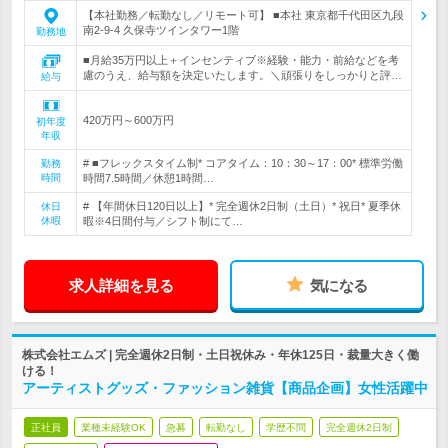
【本社勤務／転勤なし／リモート可】 ■本社 東京都千代田区九段
南2-9-4 久保寺ツインタワー1階
勤務地
■月給35万円以上＋インセンティブ※経験・能力・前給などを考
慮のうえ、給与額を決定いたします。＼頑張りをしっかりと評…
給与
420万円～600万円
初年度
年収
# ■フレックスタイム制* コアタイム：10：30～17：00* 標準労働
勤務
時間
時間7.5時間／休憩1時間…
# 【年間休日120日以上】* 完全週休2日制（土日）* 祝日* 夏季休
休日
休暇
暇※4日間付与／シフト制にて…
求人詳細を見る
気になる
株式会社エムズ | 完全週休2日制・土日祝休み・年休125日・裁量大きく働
ける！
アーティストグッズ・ファッション雑貨【商品企画】女性活躍中
正社員
業種未経験OK
急募
転勤なし
学歴不問
完全週休2日制