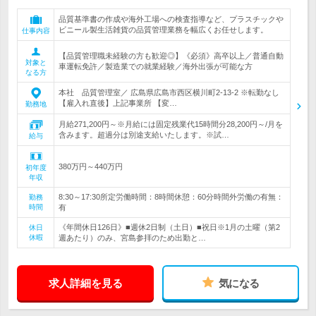
品質基準書の作成や海外工場への検査指導など、プラスチックや
ビニール製生活雑貨の品質管理業務を幅広くお任せします。
仕事内容
【品質管理職未経験の方も歓迎◎】《必須》高卒以上／普通自動
対象と
車運転免許／製造業での就業経験／海外出張が可能な方
なる方
本社 品質管理室／ 広島県広島市西区横川町2-13-2 ※転勤なし
【雇入れ直後】上記事業所 【変…
勤務地
月給271,200円～※月給には固定残業代15時間分28,200円～/月を
含みます。超過分は別途支給いたします。※試…
給与
380万円～440万円
初年度
年収
8:30～17:30所定労働時間：8時間休憩：60分時間外労働の有無：
勤務
時間
有
《年間休日126日》■週休2日制（土日）■祝日※1月の土曜（第2
休日
休暇
週あたり）のみ、宮島参拝のため出勤と…
求人詳細を見る
気になる