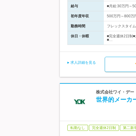
給与
■月給:30万円
初年度年収
500万円～800万
勤務時間
フレックスタイム制
休日・休暇
■完全週休2日制
■…
求人詳細を見る
株式会社ワイ・デー・
世界的メーカ
転勤なし
完全週休2日制
第二新