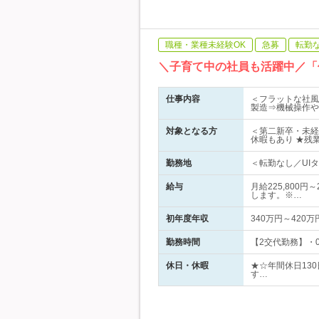
職種・業種未経験OK
急募
転勤
＼子育て中の社員も活躍中／「
仕事内容
＜フラットな社風
製造⇒機械操作や
対象となる方
＜第二新卒・未経
休暇もあり ★残
勤務地
＜転勤なし／UIタ
給与
月給225,800
します。※…
初年度年収
340万円～420万
勤務時間
【2交代勤務】・0
休日・休暇
★☆年間休日13
す…