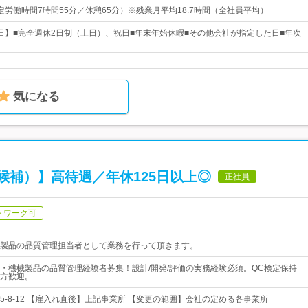
0（所定労働時間7時間55分／休憩65分）※残業月平均18.7時間（全社員平均）
31日】■完全週休2日制（土日）、祝日■年末年始休暇■その他会社が指定した日■年次
気になる
候補）】高待遇／年休125日以上◎
正社員
トワーク可
製品の品質管理担当者として業務を行って頂きます。
・機械製品の品質管理経験者募集！設計/開発/評価の実務経験必須。QC検定保持
方歓迎。
5-8-12 【雇入れ直後】上記事業所 【変更の範囲】会社の定める各事業所