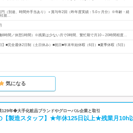
6万円（別途、時間外手当あり）＋賞与年2回（昨年度実績：5.0ヶ月分）※年齢・経
社規…
円
0（実働8時間／休憩1時間）※残業は少ない月で0時間、繁忙期で月10～20時間程度…
25日】■完全週休2日制（土日休み）■祝日■年末年始休暇（6日）■夏季休暇（5日）
気になる
創業129年◆大手化粧品ブランドやグローバル企業と取引
【製造スタッフ】★年休125日以上★残業月10h