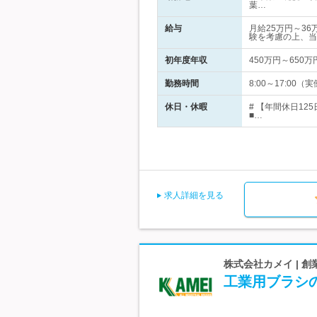
葉…
給与
月給25万円～3
験を考慮の上、当
初年度年収
450万円～650万
勤務時間
8:00～17:0
休日・休暇
# 【年間休日1
■…
求人詳細を見る
株式会社カメイ | 
工業用ブラシの