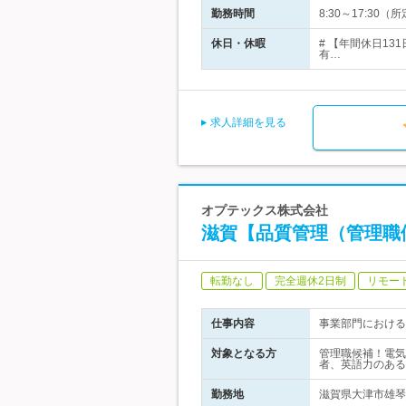
勤務時間
8:30～17:3
休日・休暇
# 【年間休日1
有…
求人詳細を見る
オプテックス株式会社
滋賀【品質管理（管理職
転勤なし
完全週休2日制
リモー
仕事内容
事業部門における
対象となる方
管理職候補！電気
者、英語力のある
勤務地
滋賀県大津市雄琴