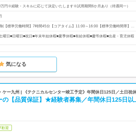
～50万円※経験・スキルに応じて決定いたします※試用期間6か月あり（待遇同一）
円
【標準労働時間】7時間45分【コアタイム】11:00～16:00【標準労働時間帯】…
■土曜日■日曜日■祝日■年末年始休暇■夏季休暇■有給休暇■慶弔休暇■出産・育児休暇
気になる
ケー九州 | 《テクニカルセンター竣工予定》年間休日125日／土日祝
ーの【品質保証】★経験者募集／年間休日125日以
卒歓迎