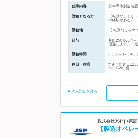
仕事内容
◎半導体製造装置
対象となる方
【転勤なし！Ｕ・
の経験がある方
勤務地
【 転勤なし＆マイ
給与
月給250,00
優遇します。※最
勤務時間
8：30～17：4
休日・休暇
# ★年間休日1
≫◇GW◇夏…
求人詳細を見る
株式会社JSP | 
【製造オペレー