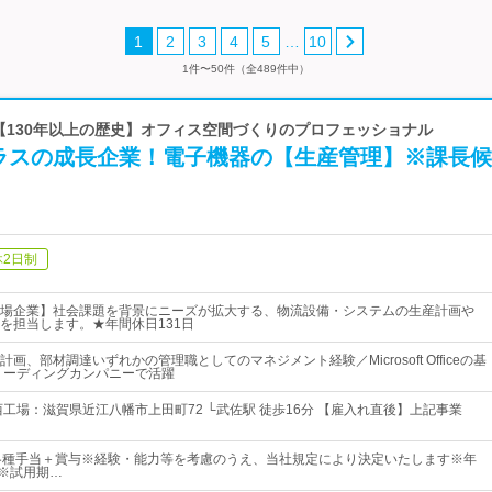
…
1
2
3
4
5
10
1件〜50件（全489件中）
 【130年以上の歴史】オフィス空間づくりのプロフェッショナル
ラスの成長企業！電子機器の【生産管理】※課長候
休2日制
場企業】社会課題を背景にニーズが拡大する、物流設備・システムの生産計画や
を担当します。★年間休日131日
画、部材調達いずれかの管理職としてのマネジメント経験／Microsoft Officeの基
リーディングカンパニーで活躍
西工場：滋賀県近江八幡市上田町72 └武佐駅 徒歩16分 【雇入れ直後】上記事業
各種手当＋賞与※経験・能力等を考慮のうえ、当社規定により決定いたします※年
～※試用期…