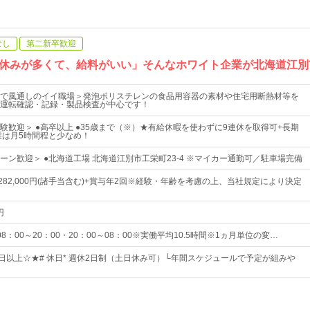
なし
第二新卒歓迎
休みが多くて、給料がいい」そんなホワイト企業が北海道江別
で風通しのイイ職場＞発泡ポリスチレンの食品用容器の素材や住宅用断熱材等を
運転確認・記録・製品検査が中心です！
験歓迎＞ ●高卒以上 ●35歳まで（※）★有給休暇を使わずに9連休を取得可+長期
業は月5時間程と少なめ！
ーン歓迎＞ ●北海道工場 北海道江別市工栄町23-4 ※マイカー通勤可／駐車場完備
円～282,000円(諸手当含む)+賞与年2回※経験・年齢を考慮の上、当社規定により決定
円
8：00～20：00・20：00～08：00※実働平均10.5時間※1ヵ月単位の変…
0日以上☆★# 休日* 週休2日制（土日休み可）└年間スケジュールで予定が組みや