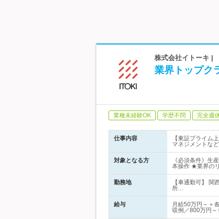
株式会社イトーキ |
業界トップク
業種未経験OK
学歴不問
完全週
仕事内容
【東証プライム上
マネジメントなど
対象となる方
《必須条件》生産計
本操作 ★業界の
勤務地
【車通勤可】 関
所…
給与
月給50万円～＋
収例／800万円