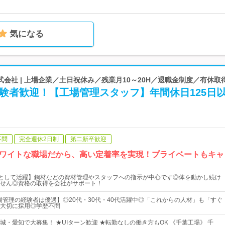
気になる
会社 | 上場企業／土日祝休み／残業月10～20H／退職金制度／有休取
験者歓迎！【工場管理スタッフ】年間休日125日
不問
完全週休2日制
第二新卒歓迎
ワイトな職場だから、高い定着率を実現！プライベートもキャ
"として活躍】鋼材などの資材管理やスタッフへの指示が中心です◎体を動かし続け
せん◎資格の取得を会社がサポート！
場管理の経験者は優遇】◎20代・30代・40代活躍中◎「これからの人材」も「すぐ
大切に採用◎学歴不問
城・愛知で大募集！ ★UIターン歓迎 ★転勤なしの働き方もOK 《千葉工場》 千