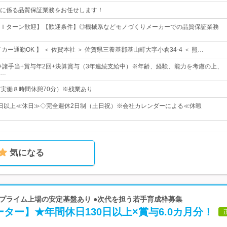
に係る品質保証業務をお任せします！
Ｉターン歓迎】【歓迎条件】◎機械系などモノづくりメーカーでの品質保証業務
カー通勤OK 】 ＜ 佐賀本社 ＞ 佐賀県三養基郡基山町大字小倉34-4 ＜ 熊…
0円～+諸手当+賞与年2回+決算賞与（3年連続支給中）※年齢、経験、能力を考慮の上、
…
0（実働８時間休憩70分）※残業あり
25日以上≪休日≫◇完全週休2日制（土日祝）※会社カレンダーによる≪休暇
気になる
●東証プライム上場の安定基盤あり ●次代を担う若手育成枠募集
ター】★年間休日130日以上×賞与6.0カ月分！