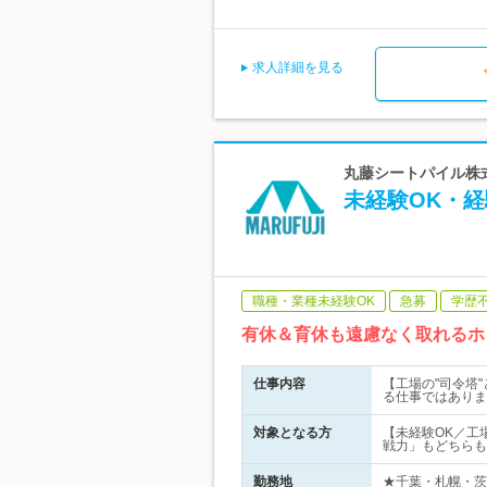
求人詳細を見る
丸藤シートパイル株式
未経験OK・経
職種・業種未経験OK
急募
学歴
有休＆育休も遠慮なく取れるホ
仕事内容
【工場の"司令塔
る仕事ではありま
対象となる方
【未経験OK／工
戦力」もどちらも
勤務地
★千葉・札幌・茨