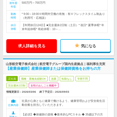
500万円～700万円
初年度
年収
* 9:00～18:00※時間外労働の有無：有※フレックスタイム制あり
勤務
時間
（利用可・応相談）
【年間休日124日】■完全週休2日制（土日）* 祝日* 夏季休暇* 年
休日
休暇
末年始休暇* 有給休暇：10～…
求人詳細を見る
気になる
山形航空電子株式会社 | 航空電子グループ国内生産拠点｜福利厚生充実
【産業保健師】産業保健師または保健師資格をお持ちの方
正社員
職種・業種未経験OK
急募
転勤なし
学歴不問
完全週休2日制
女性のおしごと掲載中
情報更新日：2026/03/06
終了予定日：
2026/09/03
社員が心身ともに健康で働けるよう、健康管理および安全衛生活
動全般を担当していただきます。
仕事内容
【必須】◆保健師の資格 ◆基本的なPCスキル ◆ 35歳以下の方
対象と