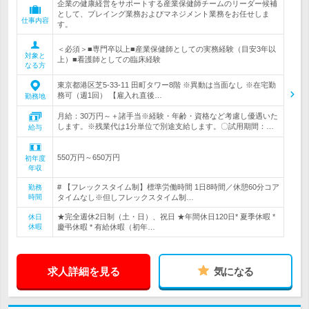
企業の健康経営をサポートする産業保健師チームのリーダー候補
として、プレイング業務およびマネジメント業務をお任せしま
仕事内容
す。
＜必須＞■専門卒以上■産業保健師としての実務経験（目安3年以
対象と
上）■看護師としての臨床経験
なる方
東京都港区芝5-33-11 田町タワー8階 ※異動は当面なし ※在宅勤
務可（週1回） 【雇入れ直後…
勤務地
月給：30万円～＋諸手当※経験・年齢・資格など考慮し優遇いた
します。※残業代は1分単位で別途支給します。〇試用期間：…
給与
550万円～650万円
初年度
年収
# 【フレックスタイム制】標準労働時間 1日8時間／休憩60分コア
勤務
時間
タイムなし※但しフレックスタイム制…
★完全週休2日制（土・日）、祝日 ★年間休日120日* 夏季休暇 *
休日
休暇
慶弔休暇 * 有給休暇（初年…
求人詳細を見る
気になる