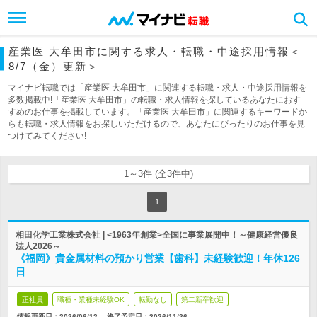
産業医 大牟田市に関する求人・転職・中途採用情報＜
8/7（金）更新＞
マイナビ転職では「産業医 大牟田市」に関連する転職・求人・中途採用情報を
多数掲載中!「産業医 大牟田市」の転職・求人情報を探しているあなたにおす
すめのお仕事を掲載しています。「産業医 大牟田市」に関連するキーワードか
らも転職・求人情報をお探しいただけるので、あなたにぴったりのお仕事を見
つけてみてください!
1～3件 (全3件中)
1
相田化学工業株式会社 | <1963年創業>全国に事業展開中！～健康経営優良
法人2026～
《福岡》貴金属材料の預かり営業【歯科】未経験歓迎！年休126
日
正社員
職種・業種未経験OK
転勤なし
第二新卒歓迎
情報更新日：2026/06/12
終了予定日：
2026/11/26