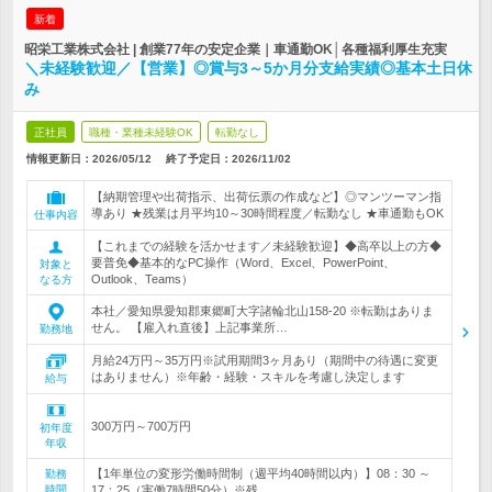
新着
昭栄工業株式会社 | 創業77年の安定企業｜車通勤OK│各種福利厚生充実
＼未経験歓迎／【営業】◎賞与3～5か月分支給実績◎基本土日休
み
正社員
職種・業種未経験OK
転勤なし
情報更新日：2026/05/12
終了予定日：
2026/11/02
【納期管理や出荷指示、出荷伝票の作成など】◎マンツーマン指
導あり ★残業は月平均10～30時間程度／転勤なし ★車通勤もOK
仕事内容
【これまでの経験を活かせます／未経験歓迎】◆高卒以上の方◆
要普免◆基本的なPC操作（Word、Excel、PowerPoint、
対象と
Outlook、Teams）
なる方
本社／愛知県愛知郡東郷町大字諸輪北山158-20 ※転勤はありま
せん。 【雇入れ直後】上記事業所…
勤務地
月給24万円～35万円※試用期間3ヶ月あり（期間中の待遇に変更
はありません）※年齢・経験・スキルを考慮し決定します
給与
300万円～700万円
初年度
年収
【1年単位の変形労働時間制（週平均40時間以内）】08：30 ～
勤務
時間
17：25（実働7時間50分）※残…