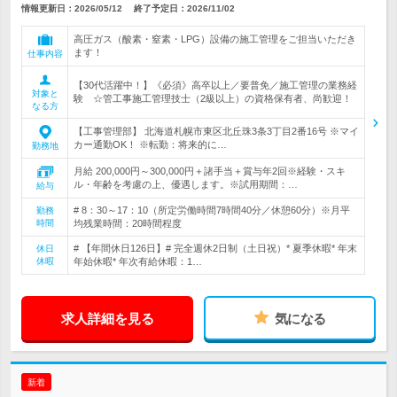
情報更新日：2026/05/12
終了予定日：
2026/11/02
高圧ガス（酸素・窒素・LPG）設備の施工管理をご担当いただき
ます！
仕事内容
【30代活躍中！】《必須》高卒以上／要普免／施工管理の業務経
対象と
験 ☆管工事施工管理技士（2級以上）の資格保有者、尚歓迎！
なる方
【工事管理部】 北海道札幌市東区北丘珠3条3丁目2番16号 ※マイ
カー通勤OK！ ※転勤：将来的に…
勤務地
月給 200,000円～300,000円＋諸手当＋賞与年2回※経験・スキ
ル・年齢を考慮の上、優遇します。※試用期間：…
給与
# 8：30～17：10（所定労働時間7時間40分／休憩60分）※月平
勤務
時間
均残業時間：20時間程度
# 【年間休日126日】# 完全週休2日制（土日祝）* 夏季休暇* 年末
休日
休暇
年始休暇* 年次有給休暇：1…
求人詳細を見る
気になる
新着