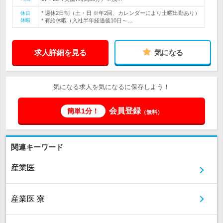
* 週休2日制（土・日 ※年2回、カレンダーにより土曜出勤あり）
休日
休暇
* 有給休暇（入社半年経過後10日～…
求人詳細を見る
気になる
気になる求人を気になるに保存しよう！
会員登録
簡単1分！
（無料）
関連キーワード
産業医
産業医 寮