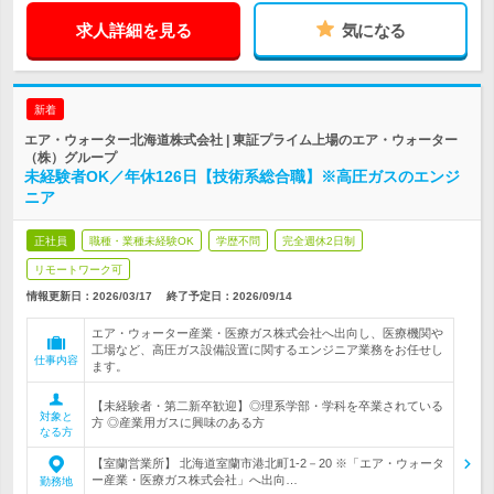
求人詳細を見る
気になる
新着
エア・ウォーター北海道株式会社 | 東証プライム上場のエア・ウォーター
（株）グループ
未経験者OK／年休126日【技術系総合職】※高圧ガスのエンジ
ニア
正社員
職種・業種未経験OK
学歴不問
完全週休2日制
リモートワーク可
情報更新日：2026/03/17
終了予定日：
2026/09/14
エア・ウォーター産業・医療ガス株式会社へ出向し、医療機関や
工場など、高圧ガス設備設置に関するエンジニア業務をお任せし
仕事内容
ます。
【未経験者・第二新卒歓迎】◎理系学部・学科を卒業されている
対象と
方 ◎産業用ガスに興味のある方
なる方
【室蘭営業所】 北海道室蘭市港北町1-2－20 ※「エア・ウォータ
ー産業・医療ガス株式会社」へ出向…
勤務地