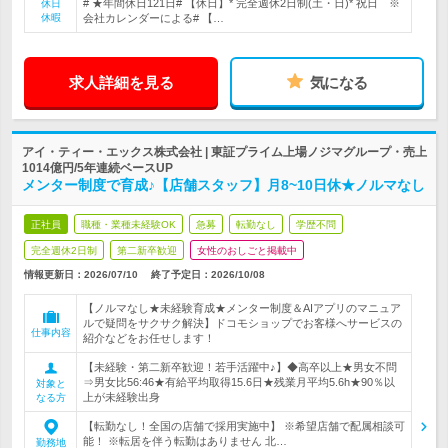
# ★年間休日121日# 【休日】* 完全週休2日制(土・日)* 祝日 ※
休日
休暇
会社カレンダーによる# 【…
求人詳細を見る
気になる
アイ・ティー・エックス株式会社 | 東証プライム上場ノジマグループ・売上
1014億円/5年連続ベースUP
メンター制度で育成♪【店舗スタッフ】月8~10日休★ノルマなし
正社員
職種・業種未経験OK
急募
転勤なし
学歴不問
完全週休2日制
第二新卒歓迎
女性のおしごと掲載中
情報更新日：2026/07/10
終了予定日：
2026/10/08
【ノルマなし★未経験育成★メンター制度＆AIアプリのマニュア
ルで疑問をサクサク解決】ドコモショップでお客様へサービスの
仕事内容
紹介などをお任せします！
【未経験・第二新卒歓迎！若手活躍中♪】◆高卒以上★男女不問
⇒男女比56:46★有給平均取得15.6日★残業月平均5.6h★90％以
対象と
上が未経験出身
なる方
【転勤なし！全国の店舗で採用実施中】 ※希望店舗で配属相談可
能！ ※転居を伴う転勤はありません 北…
勤務地