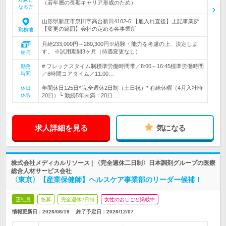
（若年層の長期キャリア形成のため）
なる方
山形県新庄市泉田字高台新田4102-6 【雇入れ直後】上記事業所
【変更の範囲】会社の定める各事業所
勤務地
月給233,000円～280,300円※経験・能力を考慮の上、決定しま
す。 ※試用期間3ヶ月（待遇変更なし）
給与
# フレックスタイム制標準労働時間帯／8:00～16:45標準労働時間
勤務
時間
／8時間コアタイム／11:00…
年間休日125日* 完全週休2日制（土日祝）* 有給休暇（4月入社時
休日
休暇
20日）└ 勤続5年未満：20日…
求人詳細を見る
気になる
株式会社メディカルリソース | 〈完全週休二日制〉日本調剤グループの医療
総合人材サービス会社
〈東京〉【産業保健師】ヘルスケア事業部のリーダー候補！
正社員
急募
完全週休2日制
女性のおしごと掲載中
情報更新日：2026/06/19
終了予定日：
2026/12/07