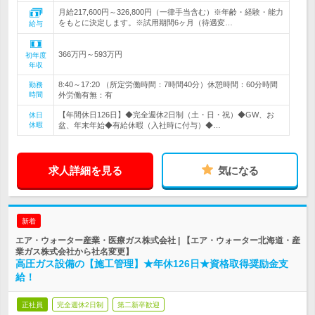
月給217,600円～326,800円（一律手当含む）※年齢・経験・能力
をもとに決定します。※試用期間6ヶ月（待遇変…
給与
366万円～593万円
初年度
年収
8:40～17:20 （所定労働時間：7時間40分）休憩時間：60分時間
勤務
時間
外労働有無：有
【年間休日126日】◆完全週休2日制（土・日・祝）◆GW、お
休日
休暇
盆、年末年始◆有給休暇（入社時に付与）◆…
求人詳細を見る
気になる
新着
エア・ウォーター産業・医療ガス株式会社 | 【エア・ウォーター北海道・産
業ガス株式会社から社名変更】
高圧ガス設備の【施工管理】★年休126日★資格取得奨励金支
給！
正社員
完全週休2日制
第二新卒歓迎