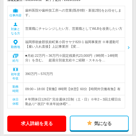
歯科医院や歯科技工所への営業(既存8割・新規2割)をお任せしま
す。
仕事内容
営業職にチャレンジしたい方、営業職としてWLBを改善したい方
対象と
なる方
福岡県朝倉郡筑前町東小田サヤテ820-1 福岡事業所 ※車通勤可
【雇い入れ直後】上記事業所 【変…
勤務地
■月給:22万円～36万円※固定残業代23,000円（9時間～14時間
分）を含む。 超過分別途支給※ご経験・スキルを…
給与
390万円～570万円
初年度
年収
勤務
09:00～18:00【実働】8時間【休憩】60分【時間外労働有無】有
時間
# 年間休日126日* 完全週休2日制（土・日）※年2～3回土曜日出
休日
休暇
勤あり* 祝日* 年末年始休暇*…
求人詳細を見る
気になる