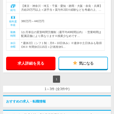
【東京・神奈川・埼玉・千葉・愛知・静岡・大阪・奈良・兵庫】
月給29万円以上＋諸手当＋賞与年2回※経験などを考慮の上、…
給与
380万円～440万円
初年度
年収
1か月単位の変形時間労働制（週平均40時間以内）・営業時間は
勤務
時間
配属店舗により異なります※残業少なめです…
* 週休2日（シフト制：月8～10日休み）※連休や土日休みも取得
休日
休暇
OK※ 年間休日115日＋計画有休5…
求人詳細を見る
気になる
1
1～3件 (全3件中)
おすすめの求人・転職情報