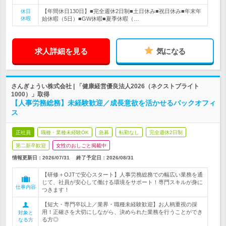
【年間休日130日】■完全週休2日制■土日休み■祝日休み■年末年
休日
休暇
始休暇（5日）■GW休暇■夏季休暇（…
求人詳細を見る
気になる
さんぎょうい株式会社 | 「健康経営優良法人2026（ネクストブライト
1000）」取得
【人事労務総務】未経験歓迎／成長意欲を活かせるバックオフィ
ス
正社員
職種・業種未経験OK
急募
転勤なし
完全週休2日制
第二新卒歓迎
女性のおしごと掲載中
情報更新日：2026/07/31
終了予定日：
2026/08/31
【研修＋OJTで安心スタート】人事労務総務での幅広い業務を通
じて、社員が安心して働ける環境をサポート！専門スキルが身に
仕事内容
つきます！
【短大・専門卒以上／業界・職種未経験歓迎】お人柄重視の採
用！正確さを大切にしながら、決められた業務を行うことができ
対象と
る方◎
なる方