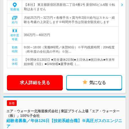
【本社】 東京都新宿区西新宿二丁目4番1号 新宿NSビル6階 ※転
勤はありません
勤務地
月給25万円～32万円＋各種手当＋賞与年2回※給与はスキル・経
験を考慮の上決定します※時間外手当は別途全額支給します
給与
350万円～400万円
初年度
年収
9:00～18:00（実働8時間／休憩60分）※平均残業時間：20h程度
勤務
時間
（昨年度の全社員の平均）※別…
【年間休日130日】■完全週休2日制■土日休み■祝日休み■年末年
休日
休暇
始休暇（5日）■GW休暇■夏季休暇（…
求人詳細を見る
気になる
新着
エア・ウォーター北海道株式会社 | 東証プライム上場「エア・ウォーター
（株）」100%子会社
経験者募集／年休126日【技術系総合職】※高圧ガスのエンジニ
ア