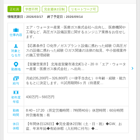
正社員
学歴不問
完全週休2日制
リモートワーク可
情報更新日：2026/03/17
終了予定日：
2026/09/14
エア・ウォーター産業・医療ガス株式会社へ出向し、医療機関や
工場など、高圧ガス設備設置に関するエンジニア業務をお任せし
仕事内容
ます。
【応募条件】◎化学／ガスプラント設備に携わった経験 ◎高圧ガ
スの設備に携わった経験 ◎ガス関連の法律の知見、中小規模案件
対象と
の施工管理経験
なる方
【室蘭営業所】 北海道室蘭市港北町1-2－20 ※「エア・ウォータ
ー産業・医療ガス株式会社」へ出向…
勤務地
月給235,200円～326,800円（一律手当含む）※年齢・経験・能力
をもとに決定します。※試用期間6ヶ月（待遇変…
給与
430万円～593万円
初年度
年収
8:40～17:20 （所定労働時間：7時間40分）休憩時間：60分時間
勤務
時間
外労働有無：有
【年間休日126日】◆完全週休2日制（土・日・祝）◆GW、お
休日
休暇
盆、年末年始◆有給休暇（入社時に付与）◆…