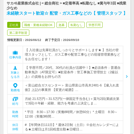
サカヰ産業株式会社 | < 総合商社 > ■定着率高 ■転勤なし ■賞与年3回 ■残業
少なめ
未経験スタート歓迎☆ 配管・ガス工事などの【 管理スタッフ 】
正社員
職種・業種未経験OK
急募
転勤なし
学歴不問
第二新卒歓迎
情報更新日：2026/06/12
終了予定日：
2026/09/10
【 入社後は先輩社員がしっかりとサポートします★ 】当社の管
理スタッフとして、ガス工事や配管工事などの現場管理業務など
仕事内容
をお任せします！
【 学歴不問／20代、30代の社員が活躍中！】■必須条件：普通自
動車免許（AT限定可）■歓迎条件：管工事施工管理技士（2級以
対象と
上）の資格をお持ちの方
なる方
＜富山総合ガスセンター＞ 富山県富山市高木2481-6 【雇入れ直
後】上記の事業所 【変更の範囲】…
勤務地
月給 21.5万円～31.5万円(一律固定手当含む)＋賞与2回(業績次第
で3回)※年齢・経験、能力を考慮の上決定しま…
給与
* 平日 8:30～17:30（実働8時間／休憩60分）* 土曜日 8:30～
勤務
時間
12:00（実働3時間…
# 【年間休日111日】* 週休2日制（土日）※会社カレンダーによ
休日
休暇
る★土曜日は月1回程度出勤★日曜日…