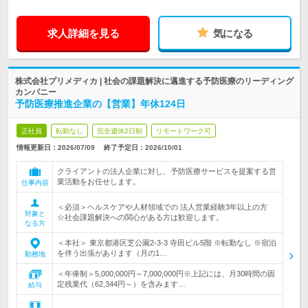
求人詳細を見る
気になる
株式会社プリメディカ | 社会の課題解決に邁進する予防医療のリーディング
カンパニー
予防医療推進企業の【営業】年休124日
正社員
転勤なし
完全週休2日制
リモートワーク可
情報更新日：2026/07/09
終了予定日：
2026/10/01
クライアントの法人企業に対し、予防医療サービスを提案する営
業活動をお任せします。
仕事内容
＜必須＞ヘルスケアや人材領域での 法人営業経験3年以上の方
対象と
☆社会課題解決への関心がある方は歓迎します。
なる方
＜本社＞ 東京都港区芝公園2-3-3 寺田ビル5階 ※転勤なし ※宿泊
を伴う出張があります（月の1…
勤務地
＜年俸制＞5,000,000円～7,000,000円※上記には、月30時間の固
定残業代（62,344円～）を含みます…
給与