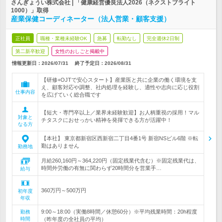
さんぎょうい株式会社 | 「健康経営優良法人2026（ネクストブライト
1000）」取得
産業保健コーディネーター（法人営業・顧客支援）
正社員
職種・業種未経験OK
急募
転勤なし
完全週休2日制
第二新卒歓迎
女性のおしごと掲載中
情報更新日：2026/07/31
終了予定日：
2026/08/31
【研修+OJTで安心スタート】産業医と共に企業の働く環境を支
え、顧客対応や調整、社内処理を経験し、適性や志向に応じ役割
仕事内容
を広げていく総合職です
【短大・専門卒以上／業界未経験歓迎】お人柄重視の採用！マル
対象と
チタスクにおせっかい精神を発揮できる方が活躍中！
なる方
【本社】 東京都新宿区西新宿二丁目4番1号 新宿NSビル6階 ※転
勤はありません
勤務地
月給260,160円～364,220円（固定残業代含む）※固定残業代は、
時間外労働の有無に関わらず20時間分を営業手…
給与
360万円～500万円
初年度
年収
9:00～18:00（実働8時間／休憩60分）※平均残業時間：20h程度
勤務
時間
（昨年度の全社員の平均）