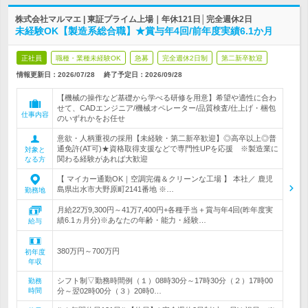
株式会社マルマエ | 東証プライム上場｜年休121日│完全週休2日
未経験OK【製造系総合職】★賞与年4回/前年度実績6.1か月
正社員
職種・業種未経験OK
急募
完全週休2日制
第二新卒歓迎
情報更新日：2026/07/28
終了予定日：
2026/09/28
【機械の操作など基礎から学べる研修を用意】希望や適性に合わ
せて、CADエンジニア/機械オペレーター/品質検査/仕上げ・梱包
仕事内容
のいずれかをお任せ
意欲・人柄重視の採用【未経験・第二新卒歓迎】◎高卒以上◎普
通免許(AT可)★資格取得支援などで専門性UPを応援 ※製造業に
対象と
関わる経験があれば大歓迎
なる方
【 マイカー通勤OK｜空調完備＆クリーンな工場 】 本社／ 鹿児
島県出水市大野原町2141番地 ※…
勤務地
月給22万9,300円～41万7,400円+各種手当＋賞与年4回(昨年度実
績6.1ヵ月分)※あなたの年齢・能力・経験…
給与
380万円～700万円
初年度
年収
シフト制▽勤務時間例（１）08時30分～17時30分（２）17時00
勤務
時間
分～翌02時00分（３）20時0…