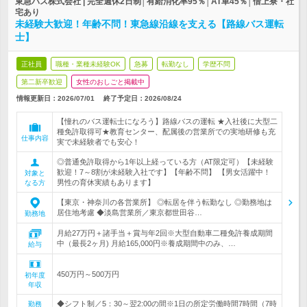
東急バス株式会社 | 完全週休2日制│有給消化率95％│AT車45％│借上寮・社
宅あり
未経験大歓迎！年齢不問！東急線沿線を支える【路線バス運転
士】
正社員
職種・業種未経験OK
急募
転勤なし
学歴不問
第二新卒歓迎
女性のおしごと掲載中
情報更新日：2026/07/01
終了予定日：
2026/08/24
【憧れのバス運転士になろう】路線バスの運転 ★入社後に大型二
種免許取得可★教育センター、配属後の営業所での実地研修も充
仕事内容
実で未経験者でも安心！
◎普通免許取得から1年以上経っている方（AT限定可）【未経験
歓迎！7～8割が未経験入社です】【年齢不問】 【男女活躍中！
対象と
男性の育休実績もあります】
なる方
【東京・神奈川の各営業所】 ◎転居を伴う転勤なし ◎勤務地は
居住地考慮 ◆淡島営業所／東京都世田谷…
勤務地
月給27万円＋諸手当＋賞与年2回※大型自動車二種免許養成期間
中（最長2ヶ月) 月給165,000円※養成期間中のみ、…
給与
450万円～500万円
初年度
年収
◆シフト制／5：30～翌2:00の間※1日の所定労働時間7時間（7時
勤務