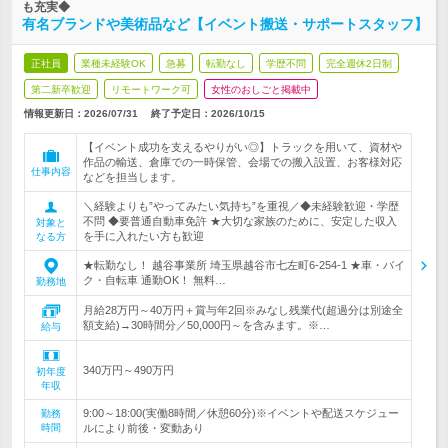
も充実◆
有名ブランドや美術品など【イベント搬送・サポートスタッフ】
正社員
業種未経験OK
急募
転勤なし
学歴不問
完全週休2日制
第二新卒歓迎
リモートワーク可
女性のおしごと掲載中
情報更新日：2026/07/31
終了予定日：
2026/10/15
【イベント成功を支えるやりがい◎】トラックを用いて、資材や
作品の輸送、倉庫での一時保管、会場での搬入設置、お客様対応
仕事内容
などを担当します。
＼経験よりも”やってみたい気持ち”を重視／◆未経験歓迎・学歴
不問 ◆要普通自動車免許 ★大切な家族のために、安定した収入
対象と
を手に入れたい方も歓迎
なる方
★転勤なし！ 越谷事業所 埼玉県越谷市七左町6-254-1 ★車・バイ
ク・自転車 通勤OK！ 無料…
勤務地
月給28万円～40万円＋賞与年2回※みなし残業代(超過分は別途全
額支給)→30時間分／50,000円～を含みます。※…
給与
340万円～490万円
初年度
年収
9:00～18:00(実働8時間／休憩60分)※イベントや配送スケジュー
勤務
時間
ルにより前後・変動あり