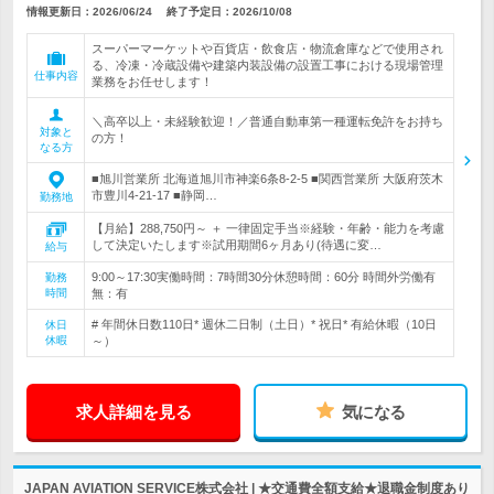
情報更新日：2026/06/24
終了予定日：
2026/10/08
スーパーマーケットや百貨店・飲食店・物流倉庫などで使用され
る、冷凍・冷蔵設備や建築内装設備の設置工事における現場管理
仕事内容
業務をお任せします！
＼高卒以上・未経験歓迎！／普通自動車第一種運転免許をお持ち
対象と
の方！
なる方
■旭川営業所 北海道旭川市神楽6条8-2-5 ■関西営業所 大阪府茨木
市豊川4-21-17 ■静岡…
勤務地
【月給】288,750円～ ＋ 一律固定手当※経験・年齢・能力を考慮
して決定いたします※試用期間6ヶ月あり(待遇に変…
給与
9:00～17:30実働時間：7時間30分休憩時間：60分 時間外労働有
勤務
時間
無：有
# 年間休日数110日* 週休二日制（土日）* 祝日* 有給休暇（10日
休日
休暇
～）
求人詳細を見る
気になる
JAPAN AVIATION SERVICE株式会社 | ★交通費全額支給★退職金制度あり