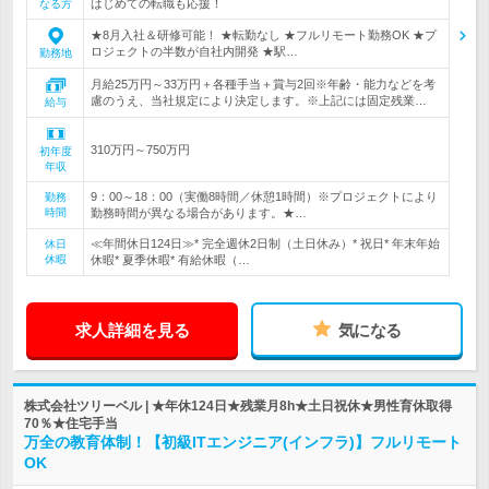
はじめての転職も応援！
なる方
★8月入社＆研修可能！ ★転勤なし ★フルリモート勤務OK ★プ
ロジェクトの半数が自社内開発 ★駅…
勤務地
月給25万円～33万円＋各種手当＋賞与2回※年齢・能力などを考
慮のうえ、当社規定により決定します。※上記には固定残業…
給与
310万円～750万円
初年度
年収
9：00～18：00（実働8時間／休憩1時間）※プロジェクトにより
勤務
時間
勤務時間が異なる場合があります。★…
≪年間休日124日≫* 完全週休2日制（土日休み）* 祝日* 年末年始
休日
休暇
休暇* 夏季休暇* 有給休暇（…
求人詳細を見る
気になる
株式会社ツリーベル | ★年休124日★残業月8h★土日祝休★男性育休取得
70％★住宅手当
万全の教育体制！【初級ITエンジニア(インフラ)】フルリモート
OK