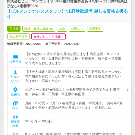
株式会社ヒューマンウェイブ | #49種の資格手当あり#月8～11日休#残業ほ
ぼなし#定着率98％
【ビルメンテナンススタッフ】*未経験歓迎*引越し＆資格支援あ
り
正社員
職種・業種未経験OK
急募
転勤なし
学歴不問
第二新卒歓迎
女性のおしごと掲載中
情報更新日：2026/06/09
終了予定日：
2026/09/07
【初めは約3ヶ月の研修で基礎を学びます】商業施設・オフィス
ビルなど、様々な建物の管理や点検・監視業務、報告書・見積書
仕事内容
の作成等をお任せします。
【社会人経験・職種＆業種経験は不問】第二新卒歓迎／ゼロから
専門知識を身につけたい方・長く安定して働ける環境で働きたい
対象と
方はぜひご応募ください！
なる方
≪U/Iターン歓迎★転勤なし≫※希望勤務地で活躍できます 東京
都・神奈川県・千葉県・埼玉県の各配属…
勤務地
月給：23万円～32万円＋各種手当（資格・時間外等）+賞与年2回
※経験や年齢・前職の給与を考慮いたします。※上記には…
給与
320万円～500万円
初年度
年収
8:30～17:30（実働8時間）* 休憩時間：60分* 時間外労働有無：有
勤務