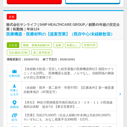
新着
株式会社サンライフ | SHIP HEALTHCARE GROUP／創業45年超の安定企
業｜転勤無｜年休124
医療機器・医療材料の【提案営業】（既存中心/未経験歓迎）
正社員
職種・業種未経験OK
急募
転勤なし
学歴不問
完全週休2日制
第二新卒歓迎
情報更新日：2026/07/31
終了予定日：
2026/10/01
【未経験大歓迎／安定した経営基盤の医療機器商社】病院やクリ
ニックを訪問し、医療機器を提案。ノルマなし。信頼関係の構築
仕事内容
が大切な営業職です。
《未経験・既卒・第二新卒・学歴不問》【応募条件】第一種普通
対象と
自動車免許（AT限定可）
なる方
【本社】 神奈川県相模原市南区相武台３－２８－１１ 小田急線
相武台前駅 徒歩7分 【東京営業所】…
勤務地
【営業】月給275,000円（社会人経験1年未満は月給265,000円）
※いずれにも、みなし残業手当30時間・5万円…
給与