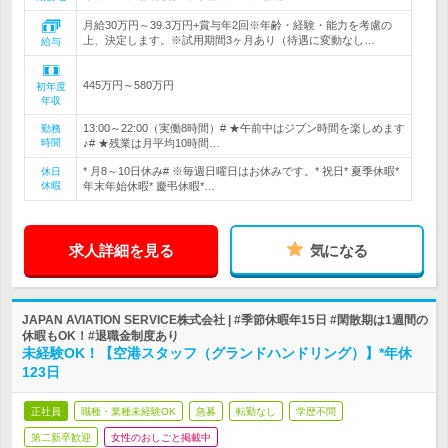
月給30万円～39.3万円+賞与年2回※年齢・経験・能力を考慮の
上、決定します。※試用期間3ヶ月あり（待遇に変動なし…
給与
445万円～580万円
初年度
年収
13:00～22:00（実働8時間）# ★午前中はジブン時間を楽しめます
勤務
時間
♪# ★残業は月平均10時間…
* 月8～10日休み# ※毎週日曜日はお休みです。* 祝日* 夏季休暇*
休日
休暇
年末年始休暇* 慶弔休暇*…
求人詳細を見る
気になる
JAPAN AVIATION SERVICE株式会社 | #季節休暇年15日 #閑散期は1週間の
休暇もOK！#退職金制度あり
未経験OK！【空港スタッフ（グランドハンドリング）】*年休
123日
正社員
職種・業種未経験OK
急募
転勤なし
学歴不問
第二新卒歓迎
女性のおしごと掲載中