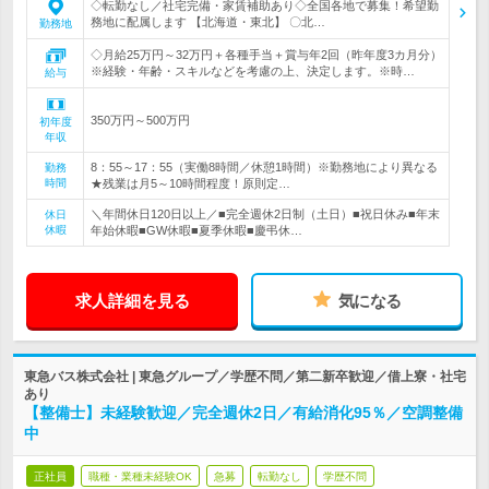
◇転勤なし／社宅完備・家賃補助あり◇全国各地で募集！希望勤
務地に配属します 【北海道・東北】 〇北…
勤務地
◇月給25万円～32万円＋各種手当＋賞与年2回（昨年度3カ月分）
※経験・年齢・スキルなどを考慮の上、決定します。※時…
給与
350万円～500万円
初年度
年収
8：55～17：55（実働8時間／休憩1時間）※勤務地により異なる
勤務
時間
★残業は月5～10時間程度！原則定…
＼年間休日120日以上／■完全週休2日制（土日）■祝日休み■年末
休日
休暇
年始休暇■GW休暇■夏季休暇■慶弔休…
求人詳細を見る
気になる
東急バス株式会社 | 東急グループ／学歴不問／第二新卒歓迎／借上寮・社宅
あり
【整備士】未経験歓迎／完全週休2日／有給消化95％／空調整備
中
正社員
職種・業種未経験OK
急募
転勤なし
学歴不問