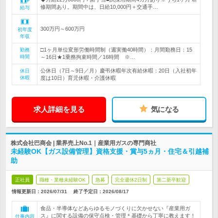
修期間あり。期間中は、日給10,000円＋交通手…
給与
300万円～600万円
初年度
年収
□1ヶ月単位変形労働時間制（週実働40時間）：月間勤務日：15
勤務
時間
～16日★1乗務拘束時間／16時間 ※…
公休日（7日～9日／月）慶弔休暇年次有給休暇：20日（入社初年
休日
休暇
度は10日）育児休暇・介護休暇
求人詳細を見る
気になる
株式会社巴商会 | 業界売上No.1｜産業用ガスの専門商社
未経験OK【ガス設備管理】資格支援・賞与5ヵ月・住宅＆引越補
助
正社員
職種・業種未経験OK
急募
完全週休2日制
第二新卒歓迎
情報更新日：2026/07/31
終了予定日：
2026/08/17
食品・半導体などあらゆるモノづくりに欠かせない『産業用ガ
ス』に関する設備の保守点検・管理＊基礎から丁寧に教えます！
仕事内容