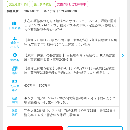
完全週休2日制
第二新卒歓迎
女性のおしごと掲載中
情報更新日：2026/07/01
終了予定日：
2026/08/20
安心の研修体制あり！路線バスやコミュニティバス、環境に配慮
したEVバス・FCVバス、観光バス等の車検・定期点検・修理とい
仕事内容
った整備業務全般をお任せ
【実務未経験OK／学歴不問／第二新卒歓迎】●普通自動車運転免
対象と
許（AT限定可）取得後3年以上経過している方
なる方
【東京・神奈川の各営業所】 ☆転居を伴う転勤なし ◆淡島営業
所／東京都世田谷区三宿2-39-1 各…
勤務地
【整備士資格保有者】月給24万円～28万9000円＋残業代全額支
給＋賞与年2回※年齢を考慮の上、当社規定により優遇し…
給与
400万円～500万円
初年度
年収
◆シフト制／8：50～17:30の間で実働7時間55分（休憩45分）※
勤務
時間
宿泊勤務あり8：50～翌8：5…
完全週休2日制（シフト制）有給休暇（初年度11日）最高21日※
休日
休暇
消化率95％以上保存年次休暇（最大50…