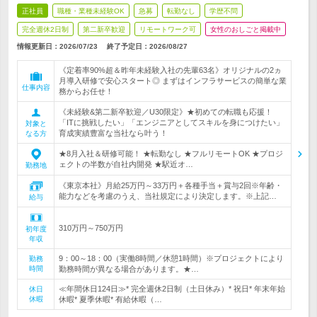
正社員
職種・業種未経験OK
急募
転勤なし
学歴不問
完全週休2日制
第二新卒歓迎
リモートワーク可
女性のおしごと掲載中
情報更新日：2026/07/23
終了予定日：
2026/08/27
《定着率90%超＆昨年未経験入社の先輩63名》オリジナルの2ヵ
月導入研修で安心スタート◎ まずはインフラサービスの簡単な業
仕事内容
務からお任せ！
《未経験&第二新卒歓迎／U30限定》★初めての転職も応援！
「ITに挑戦したい」「エンジニアとしてスキルを身につけたい」
対象と
育成実績豊富な当社なら叶う！
なる方
★8月入社＆研修可能！ ★転勤なし ★フルリモートOK ★プロジ
ェクトの半数が自社内開発 ★駅近オ…
勤務地
《東京本社》月給25万円～33万円＋各種手当＋賞与2回※年齢・
能力などを考慮のうえ、当社規定により決定します。※上記…
給与
310万円～750万円
初年度
年収
9：00～18：00（実働8時間／休憩1時間）※プロジェクトにより
勤務
時間
勤務時間が異なる場合があります。★…
≪年間休日124日≫* 完全週休2日制（土日休み）* 祝日* 年末年始
休日
休暇
休暇* 夏季休暇* 有給休暇（…