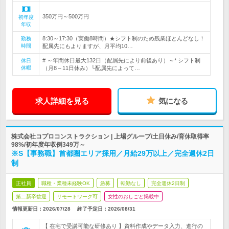
350万円～500万円
初年度
年収
8:30～17:30（実働8時間）★シフト制のため残業ほとんどなし！
勤務
時間
配属先にもよりますが、月平均10…
# ～年間休日最大132日（配属先により前後あり）～* シフト制
休日
休暇
（月8～11日休み）└配属先によって…
求人詳細を見る
気になる
株式会社コプロコンストラクション | 上場グループ/土日休み/育休取得率
98%/初年度年収例349万～
※S【事務職】首都圏エリア採用／月給29万以上／完全週休2日
制
正社員
職種・業種未経験OK
急募
転勤なし
完全週休2日制
第二新卒歓迎
リモートワーク可
女性のおしごと掲載中
情報更新日：2026/07/28
終了予定日：
2026/08/31
【 在宅で受講可能な研修あり 】資料作成やデータ入力、進行の