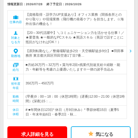
情報更新日：2026/07/28
終了予定日：
2026/10/26
【資格取得・語学力UP支援あり】オフィス業務（関係各所との
やり取り）や現場業務（飛行機の発着ケア）を担当します。☆海
仕事内容
外出張の機会も！
【20～30代活躍中】＼コミュニケーション力を活かせる仕事！／
★要普免 ★一般的なPCスキル ★英語スキル（英語で話すことに
対象と
抵抗がなければOK！）
なる方
【原則転勤なし／整備場駅徒歩2分・天空橋駅徒歩9分】 ■羽田事
務所 東京都大田区羽田空港1丁目7番…
勤務地
■月給26万円～32万円＋賞与年2回+残業代別途支給※経験・能
力・年齢等を考慮の上優遇いたします※一律の諸手当込み
給与
350万円～450万円
初年度
年収
(早番)9：00～18：00（休憩1時間）(遅番)12:00～21:00（休憩1時
勤務
時間
間）(深夜)15：…
# ■年間休日123日* 休日（月9日休み）* 季節休暇15日（夏季5
休日
休暇
日・年末年始6日・春季2日・秋…
求人詳細を見る
気になる