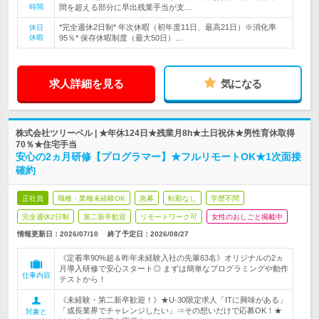
時間
間を超える部分に早出残業手当が支…
*完全週休2日制* 年次休暇（初年度11日、最高21日）※消化率
休日
休暇
95％* 保存休暇制度（最大50日）…
求人詳細を見る
気になる
株式会社ツリーベル | ★年休124日★残業月8h★土日祝休★男性育休取得
70％★住宅手当
安心の2ヵ月研修【プログラマー】★フルリモートOK★1次面接
確約
正社員
職種・業種未経験OK
急募
転勤なし
学歴不問
完全週休2日制
第二新卒歓迎
リモートワーク可
女性のおしごと掲載中
情報更新日：2026/07/10
終了予定日：
2026/08/27
《定着率90%超＆昨年未経験入社の先輩63名》オリジナルの2ヵ
月導入研修で安心スタート◎ まずは簡単なプログラミングや動作
仕事内容
テストから！
《未経験・第二新卒歓迎！》★U-30限定求人「ITに興味がある」
「成長業界でチャレンジしたい」⇒その想いだけで応募OK！★
対象と