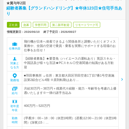
★賞与年2回
経験者募集【グランドハンドリング】★年休123日★住宅手当あ
り
正社員
急募
学歴不問
第二新卒歓迎
リモートワーク可
情報更新日：2026/06/10
終了予定日：
2026/08/27
飛行機が日本へ発着できるよう関係各所と調整いただくオフィス
業務や、全国の空港で乗員・乗客を実際にサポートする現場のお
仕事内容
仕事をお任せ！
【経験者募集】★要普免（ハイエースの運転あり）英語スキル・
中国語及び様々な言語★PCスキル◎空港関連の知識がある方歓
対象と
迎
なる方
■羽田事務所 →住所：東京都大田区羽田空港1丁目7番1号空港施
設第2綜合ビル4階 ※原則転勤はあり…
勤務地
月給30万円～38万円＋残業代※経験・能力・年齢等を考慮の上優
遇いたします※一律の諸手当込み
給与
400万円～520万円
初年度
年収
(早番)9：00～18：00（休憩1時間）(遅番)12:00～21:00（休憩1時
勤務
時間
間）(深夜)15：…