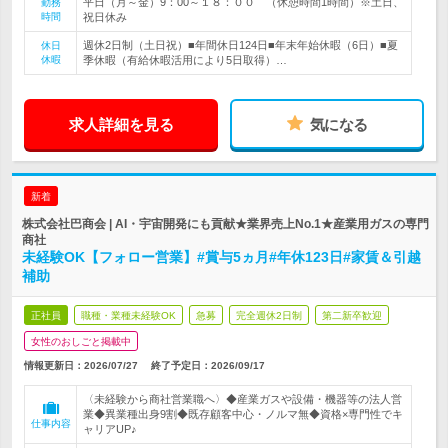
平日（月～金）9：00～１８：００ （休憩時間1時間）※土日、
勤務
時間
祝日休み
週休2日制（土日祝）■年間休日124日■年末年始休暇（6日）■夏
休日
休暇
季休暇（有給休暇活用により5日取得）…
求人詳細を見る
気になる
新着
株式会社巴商会 | AI・宇宙開発にも貢献★業界売上No.1★産業用ガスの専門
商社
未経験OK【フォロー営業】#賞与5ヵ月#年休123日#家賃＆引越
補助
正社員
職種・業種未経験OK
急募
完全週休2日制
第二新卒歓迎
女性のおしごと掲載中
情報更新日：2026/07/27
終了予定日：
2026/09/17
〈未経験から商社営業職へ〉◆産業ガスや設備・機器等の法人営
業◆異業種出身9割◆既存顧客中心・ノルマ無◆資格×専門性でキ
仕事内容
ャリアUP♪