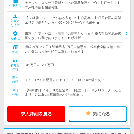
チェック、スタッフ管理といった事務業務を中心にお任せします
仕事内容
※入社時期も相談可能
【 未経験・ブランクがある方もOK 】◎高卒以上 ◎首都圏の希望
対象と
エリアで働きたい方 ◎20～30代が中心で活躍中 ★
なる方
東京・千葉・神奈川・埼玉での勤務となります ※希望勤務地を選
択でき、転勤はありません♪ ▼ 積極採…
勤務地
月給29万1230円＋皆勤手当1万円＋諸手当※残業代全額支給！働
いた分はしっかり給与に還元されます！
給与
349万円～1200万円
初年度
年収
勤務
8:00～17:00※配属先により9：00～18：00の場合あり。
時間
【年間休日125日】■完全週休2日制(土・日 ※プロジェクト先に
休日
休暇
より、月2回の土曜出勤あり)└土曜出…
求人詳細を見る
気になる