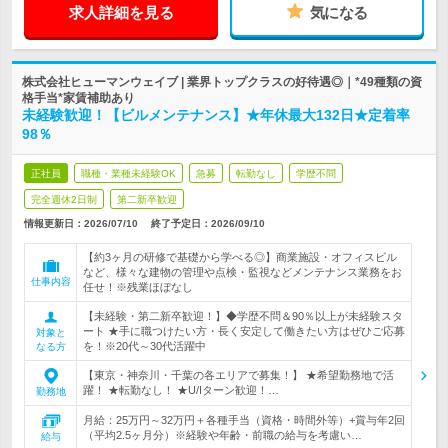
求人詳細を見る
気になる
株式会社ヒューマンウェイブ | 業界トップクラスの好待遇◎｜*49種類の資
格手当*家賃補助あり
未経験歓迎！【ビルメンテナンス】★年休最大132日★定着率
98％
正社員
職種・業種未経験OK
急募
転勤なし
学歴不問
完全週休2日制
第二新卒歓迎
情報更新日：2026/07/10
終了予定日：
2026/09/10
【約3ヶ月の研修で基礎から学べる◎】商業施設・オフィスビル
など、様々な建物の管理や点検・監視などメンテナンス業務をお
仕事内容
任せ！※残業ほぼなし
【未経験・第二新卒歓迎！】◆学歴不問＆90％以上が未経験スタ
ート ★手に職つけたい方・長く安定して働きたい方はぜひご応募
対象と
を！※20代～30代活躍中
なる方
【東京・神奈川・千葉の各エリアで募集！】 ★希望勤務地で活
躍！ ★転勤なし！ ★U/Iターン歓迎！…
勤務地
月給：25万円～32万円＋各種手当（資格・時間外等）+賞与年2回
（平均2.5ヶ月分）※経験や年齢・前職の給与を考慮い…
給与