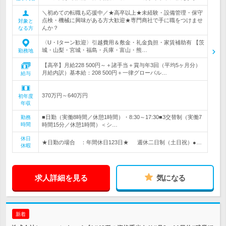
＼初めての転職も応援中／★高卒以上★未経験・設備管理・保守
点検・機械に興味がある方大歓迎★専門商社で手に職をつけませ
対象と
んか？
なる方
〈U・Iターン歓迎〉引越費用＆敷金・礼金負担・家賃補助有 【茨
城・山梨・宮城・福島・兵庫・富山・熊…
勤務地
【高卒】月給228 500円～＋諸手当＋賞与年3回（平均5ヶ月分）
月給内訳）基本給：208 500円＋一律グローバル…
給与
370万円～640万円
初年度
年収
■日勤（実働8時間／休憩1時間）・8:30～17:30■3交替制（実働7
勤務
時間
時間15分／休憩1時間）＜シ…
休日
★日勤の場合 ：年間休日123日★ 週休二日制（土日祝）●…
休暇
求人詳細を見る
気になる
新着