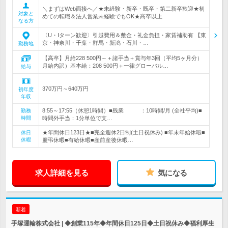
＼まずはWeb面接へ／★未経験・新卒・既卒・第二新卒歓迎★初
対象と
めての転職＆法人営業未経験でもOK★高卒以上
なる方
〈U・Iターン歓迎〉引越費用＆敷金・礼金負担・家賃補助有 【東
京・神奈川・千葉・群馬・新潟・石川・…
勤務地
【高卒】月給228 500円～＋諸手当＋賞与年3回（平均5ヶ月分）
月給内訳）基本給：208 500円＋一律グローバル…
給与
370万円～640万円
初年度
年収
8:55～17:55（休憩1時間）■残業 ：10時間/月 (全社平均)■
勤務
時間
時間外手当：1分単位で支…
★年間休日123日★■完全週休2日制(土日祝休み) ■年末年始休暇■
休日
休暇
慶弔休暇■有給休暇■産前産後休暇…
求人詳細を見る
気になる
新着
手塚運輸株式会社 | ◆創業115年◆年間休日125日◆土日祝休み◆福利厚生