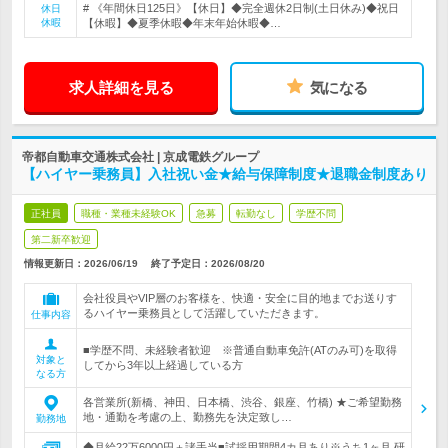
# 《年間休日125日》【休日】◆完全週休2日制(土日休み)◆祝日
休日
休暇
【休暇】◆夏季休暇◆年末年始休暇◆…
求人詳細を見る
気になる
帝都自動車交通株式会社 | 京成電鉄グループ
【ハイヤー乗務員】入社祝い金★給与保障制度★退職金制度あり
正社員
職種・業種未経験OK
急募
転勤なし
学歴不問
第二新卒歓迎
情報更新日：2026/06/19
終了予定日：
2026/08/20
会社役員やVIP層のお客様を、快適・安全に目的地までお送りす
るハイヤー乗務員として活躍していただきます。
仕事内容
■学歴不問、未経験者歓迎 ※普通自動車免許(ATのみ可)を取得
対象と
してから3年以上経過している方
なる方
各営業所(新橋、神田、日本橋、渋谷、銀座、竹橋) ★ご希望勤務
地・通勤を考慮の上、勤務先を決定致し…
勤務地
◆月給22万6000円＋諸手当■試採用期間4カ月あり※うち1ヶ月 研