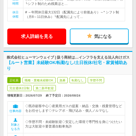
時間
└シフト制のため残業ほと…
# ～年間休日最大132日（配属先により前後あり）～* シフト制
休日
休暇
（月8～11日休み）└配属先によって…
求人詳細を見る
気になる
株式会社ヒューマンウェイブ | 扱う商材は…インフラを支える法人向けガス
【ルート営業】未経験OK/転勤なし/土日祝休/社宅・家賃補助あ
り
正社員
職種・業種未経験OK
急募
転勤なし
学歴不問
完全週休2日制
第二新卒歓迎
情報更新日：2026/07/29
終了予定日：
2026/08/24
◇既存顧客中心◇産業用ガスの提案・納品・交換・残量管理など
をお任せします◇テレアポ・飛び込み・個人ノルマなし
仕事内容
◇学歴不問・未経験歓迎◇安定した環境で専門性を身につけたい
対象と
方は大歓迎※要普通自動車免許
なる方