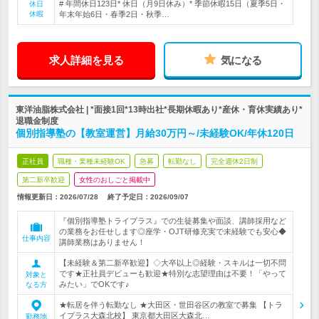
# 年間休日123日* 休日（月9日休み）* 季節休暇15日（夏季5日・
休日
休暇
年末年始6日・春季2日・秋季…
求人詳細を見る
気になる
東洋油脂株式会社 | *面接1回*13時出社*長期休暇あり*産休・育休実績あり*
退職金制度
個別指導塾の【教室運営】月給30万円～/未経験OK/年休120日
正社員
職種・業種未経験OK
急募
転勤なし
完全週休2日制
第二新卒歓迎
女性のおしごと掲載中
情報更新日：2026/07/28
終了予定日：
2026/09/07
『個別指導塾トライプラス』での生徒募集や面談、講師採用など
の業務をお任せします◎座学・OJT研修充実で未経験でも安心◆
仕事内容
講師業務はありません！
【未経験＆第二新卒歓迎】◇大卒以上◎経験・スキルは一切不問
です★正社員デビューも歓迎★特別な志望理由は不要！「やって
対象と
みたい」でOKです♪
なる方
★転居を伴う転勤なし ★大田区・世田谷区の教室で募集 【トラ
イプラス大森北校】 東京都大田区大森北…
勤務地