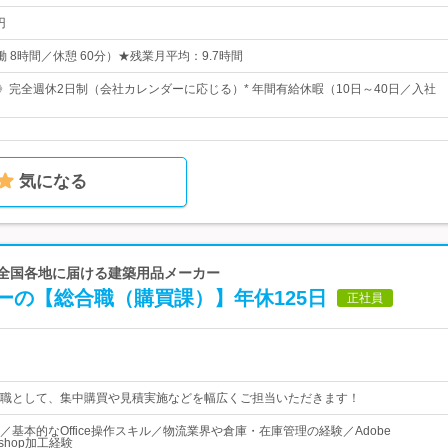
円
（実働 8時間／休憩 60分）★残業月平均：9.7時間
日》完全週休2日制（会社カレンダーに応じる）* 年間有給休暇（10日～40日／入社
気になる
を全国各地に届ける建築用品メーカー
ーの【総合職（購買課）】年休125日
正社員
職として、集中購買や見積実施などを幅広くご担当いただきます！
基本的なOffice操作スキル／物流業界や倉庫・在庫管理の経験／Adobe
otoshop加工経験