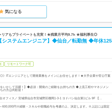
気になる
キャリアもプライベートも充実！★残業月平均9.7h ★福利厚生◎
システムエンジニア】◆仙台／転勤無 ◆年休12
制
リモートワーク可
◎》ITエンジニアとして開発業務をメインにお任せします！★大手企業や官公庁案
をいかして活躍！】◆必須：開発のご経験をお持ちの方 ◆上流工程やマネジメン
ちの方は尚歓迎！
台オフィス／ 宮城県仙台市宮城野区榴岡1-3-1 ヨドバシ仙台第1ビル 9F 【…
0円～600,000円※経験・スキルや前職給与を考慮の上、決定します。※上記には固定