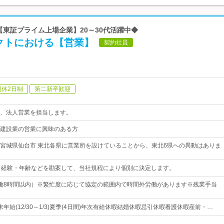
 【東証プライム上場企業】20～30代活躍中◆
クトにおける【営業】
契約社員
週休2日制
第二新卒歓迎
、法人営業を担当します。
建設業の営業に興味のある方
宮城県仙台市 東北各県に営業所を設けていることから、東北6県への異動はありま
※経験・年齢などを勘案して、当社規程により個別に決定します。
30（実働8時間以内）※繁忙度に応じて協定の範囲内で時間外労働があります※残業手当
年始(12/30～1/3)夏季(4日間)年次有給休暇結婚休暇忌引休暇看護休暇産前・…