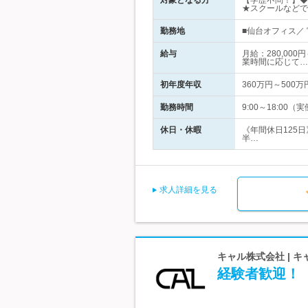
対象となる方
【学歴不問！】◆
★スクールなどで
勤務地
■仙台オフィス／ 
給与
月給：280,00
業時間に応じて…
初年度年収
360万円～500万
勤務時間
9:00～18:00
休日・休暇
《年間休日125
半…
求人詳細を見る
キャル株式会社 | 
経験者歓迎！【