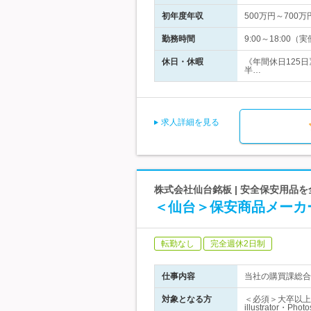
初年度年収
500万円～700万
勤務時間
9:00～18:00
休日・休暇
《年間休日125
半…
求人詳細を見る
株式会社仙台銘板 | 安全保安用品
＜仙台＞保安商品メーカ
転勤なし
完全週休2日制
仕事内容
当社の購買課総合
対象となる方
＜必須＞大卒以上／
illustrator・Ph