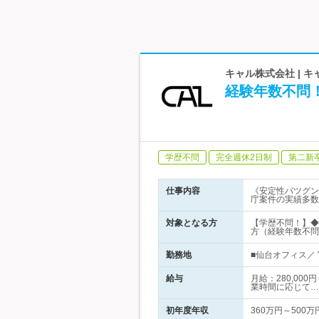
キャル株式会社 | 
経験年数不問！
学歴不問
完全週休2日制
第二新
仕事内容
《安定性バツグン
庁案件の実績多数
対象となる方
【学歴不問！】◆
方（経験年数不問
勤務地
■仙台オフィス／ 
給与
月給：280,00
業時間に応じて…
初年度年収
360万円～500万