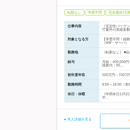
転勤なし
学歴不問
完全週休2日
仕事内容
《安定性バツグン
庁案件の実績多数
対象となる方
【学歴不問！経験
（NW・サーバ）
勤務地
《転勤なし》 ■仙
給与
月給：400,00
残業代：95,…
初年度年収
500万円～700万
勤務時間
9:00～18:00
休日・休暇
《年間休日125
半…
求人詳細を見る