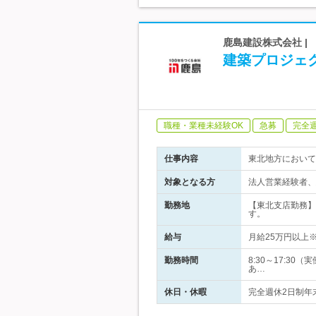
鹿島建設株式会社 |
建築プロジェ
職種・業種未経験OK
急募
完全
仕事内容
東北地方において
対象となる方
法人営業経験者、
勤務地
【東北支店勤務】
す。
給与
月給25万円以上
勤務時間
8:30～17:
あ…
休日・休暇
完全週休2日制年末