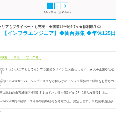
1
2
1件〜50件（全90件中）
キャリアもプライベートも充実！★残業月平均9.7h ★福利厚生◎
【インフラエンジニア】◆仙台募集 ◆年休125日
卒歓迎
リモートワーク可
◎》ITエンジニアとしてインフラ業務をメインにお任せします！★大手企業や官公
！
必須：NWやサーバ、ヘルプデスクなど何らかのインフラ業務のご経験をお持ちの
）
宮城県仙台市宮城野区榴岡1-3-1 ヨドバシ仙台第1ビル 9F 【雇入れ直後】上…
0円～345,900円※経験・スキルや前職給与を考慮の上、決定します。※残業手当は残
円