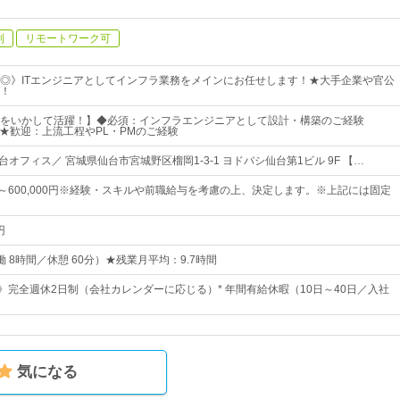
制
リモートワーク可
◎》ITエンジニアとしてインフラ業務をメインにお任せします！★大手企業や官公
！
をいかして活躍！】◆必須：インフラエンジニアとして設計・構築のご経験
 ★歓迎：上流工程やPL・PMのご経験
台オフィス／ 宮城県仙台市宮城野区榴岡1-3-1 ヨドバシ仙台第1ビル 9F 【…
0円～600,000円※経験・スキルや前職給与を考慮の上、決定します。※上記には固定
円
（実働 8時間／休憩 60分）★残業月平均：9.7時間
日》完全週休2日制（会社カレンダーに応じる）* 年間有給休暇（10日～40日／入社
気になる