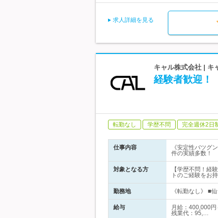
求人詳細を見る
キャル株式会社 | 
経験者歓迎！【
転勤なし
学歴不問
完全週休2日
仕事内容
《安定性バツグン
件の実績多数！
対象となる方
【学歴不問！経験
トのご経験をお持
勤務地
《転勤なし》 ■仙
給与
月給：400,00
残業代：95,…