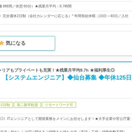
（実働 8時間／休憩 60分）★残業月平均：9.7時間
日》完全週休2日制（会社カレンダーに応じる）* 年間有給休暇（10日～40日／入社
気になる
キャリアもプライベートも充実！★残業月平均9.7h ★福利厚生◎
【システムエンジニア】◆仙台募集 ◆年休125日
休2日制
第二新卒歓迎
リモートワーク可
◎》ITエンジニアとして開発業務をメインにお任せします！★大手企業や官公庁案