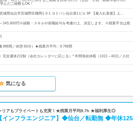
必須：何かしらのITに関するご経験をお持ちの方（言語・工程・経験年数不問）
学んだご経験もOK！
宮城県仙台市宮城野区榴岡1-3-1 ヨドバシ仙台第1ビル 9F 【雇入れ直後】上…
0円～345,900円※経験・スキルや前職給与を考慮の上、決定します。※残業手当は残
円
（実働 8時間／休憩 60分）★残業月平均：9.7時間
日》完全週休2日制（会社カレンダーに応じる）* 年間有給休暇（10日～40日／入社
気になる
キャリアもプライベートも充実！★残業月平均9.7h ★福利厚生◎
インフラエンジニア】◆仙台／転勤無 ◆年休12