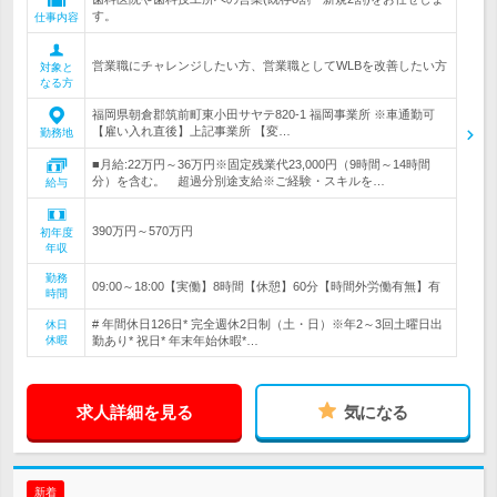
す。
仕事内容
営業職にチャレンジしたい方、営業職としてWLBを改善したい方
対象と
なる方
福岡県朝倉郡筑前町東小田サヤテ820-1 福岡事業所 ※車通勤可
【雇い入れ直後】上記事業所 【変…
勤務地
■月給:22万円～36万円※固定残業代23,000円（9時間～14時間
分）を含む。 超過分別途支給※ご経験・スキルを…
給与
390万円～570万円
初年度
年収
勤務
09:00～18:00【実働】8時間【休憩】60分【時間外労働有無】有
時間
# 年間休日126日* 完全週休2日制（土・日）※年2～3回土曜日出
休日
休暇
勤あり* 祝日* 年末年始休暇*…
求人詳細を見る
気になる
新着