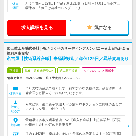
# 【年間休日123日】# 完全週休2日制（日祝＋他週1日※基本土
休日
休暇
曜休み）└休日は会社カレンダーによ…
求人詳細を見る
気になる
富士岐工産株式会社 | モノづくりのリーディングカンパニー★土日祝休み★
福利厚生充実
名古屋【技術系総合職】未経験歓迎／年休129日／昇給賞与あり
正社員
職種・業種未経験OK
第二新卒歓迎
女性のおしごと掲載中
情報更新日：2026/06/05
終了予定日：
2026/11/26
当社の技術系総合職として、顧客対応や見積作成、品質管理、設
備管理など幅広くご担当いただきます。
仕事内容
★未経験・第二新卒歓迎★≪必須≫本ポジションに興味のある方
対象と
／スキルを身につけたい方
なる方
愛知県知多市八幡字浦浜1-52 【雇入れ直後】上記事業所 【変更
の範囲】会社の定める各事業所
勤務地
月給：24万円～※経験、能力を考慮の上決定します※試用期間3