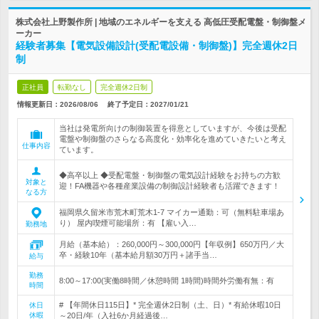
株式会社上野製作所 | 地域のエネルギーを支える 高低圧受配電盤・制御盤メ
ーカー
経験者募集【電気設備設計(受配電設備・制御盤)】完全週休2日
制
正社員
転勤なし
完全週休2日制
情報更新日：2026/08/06
終了予定日：
2027/01/21
当社は発電所向けの制御装置を得意としていますが、今後は受配
電盤や制御盤のさらなる高度化・効率化を進めていきたいと考え
仕事内容
ています。
◆高卒以上 ◆受配電盤・制御盤の電気設計経験をお持ちの方歓
対象と
迎！FA機器や各種産業設備の制御設計経験者も活躍できます！
なる方
福岡県久留米市荒木町荒木1-7 マイカー通勤：可（無料駐車場あ
り） 屋内喫煙可能場所：有 【雇い入…
勤務地
月給（基本給）：260,000円～300,000円【年収例】650万円／大
卒・経験10年（基本給月額30万円＋諸手当…
給与
勤務
8:00～17:00(実働8時間／休憩時間 1時間)時間外労働有無：有
時間
# 【年間休日115日】* 完全週休2日制（土、日）* 有給休暇10日
休日
休暇
～20日/年（入社6か月経過後…