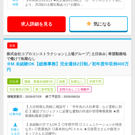
【年間休日125日】■完全週休2日制(土・日 ※プロジェクト先に
休日
休暇
より、月2回の土曜出勤あり)└土曜出…
求人詳細を見る
気になる
新着
株式会社コプロコンストラクション | 上場グループ│土日休み│希望勤務地
で働けて転勤なし
※M 未経験OK【総務事務】完全週休2日制／初年度年収例400万
円
正社員
職種・業種未経験OK
急募
転勤なし
学歴不問
完全週休2日制
第二新卒歓迎
女性のおしごと掲載中
情報更新日：2026/07/29
終了予定日：
2026/08/24
【 入社時期も気軽に相談可！「半年先の入社希望」など柔軟に対
応 】建設プロジェクトに必要な書類の作成や管理事務業務 ★異
仕事内容
業種転職者活躍中！
【 未経験の方でもOK 】◎学歴不問 ◎コミュニケーションが得意
な方♪ ◎普通免許 ◎基本的なPCスキル ★元保育士さんや販売ス
対象と
タッフさんも活躍中♪
なる方