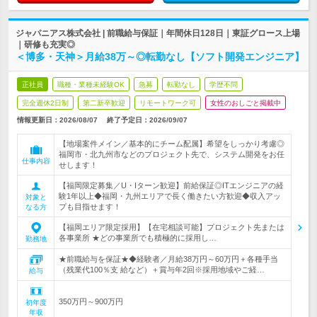
ジャパニアス株式会社 | 前職給与保証｜年間休日128日｜東証グロース上場
｜研修も充実◎
＜博多・天神＞月給38万～◎転勤なし【ソフト開発エンジニア】
正社員
職種・業種未経験OK
急募
転勤なし
学歴不問
完全週休2日制
第二新卒歓迎
リモートワーク可
女性のおしごと掲載中
情報更新日：2026/08/07
終了予定日：
2026/09/07
【地場案件メイン／基本的にチーム配属】希望をしっかり考慮◎
福岡市・北九州市などのプロジェクト先で、システム開発をお任
仕事内容
せします！
【福岡限定募集／U・Iターン歓迎】前給保証◎ITエンジニアの経
験1年以上◆福岡・九州エリアで長く働きたい方歓迎◆収入アッ
対象と
プも目指せます！
なる方
【福岡エリア限定採用】【在宅相談可能】プロジェクト先または
各事業所 ★どの事業所でも積極的に採用し…
勤務地
★前職給与を保証★◆経験者／月給38万円～60万円＋各種手当
（残業代100％支 給など）＋賞与年2回※採用地域やご経…
給与
350万円～900万円
初年度
年収