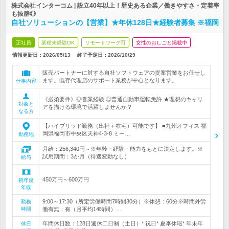
株式会社インターコム | 設立40年以上！歴史ある企業／働きやすさ・定着率
も抜群◎
自社ソリューションの【営業】★年休128日★経験者募集 ※福岡
正社員
業種未経験OK
リモートワーク可
女性のおしごと掲載中
情報更新日：2026/05/13
終了予定日：
2026/10/29
販売パートナーに対する自社ソフトウェアの提案営業をお任せし
ます。既存代理店のサポート業務が中心となります。
仕事内容
《必須要件》◎営業経験 ◎普通自動車運転免許 ★理想のキャリ
対象と
アを描ける環境で活躍しませんか？
なる方
【ハイブリッド勤務（出社＋在宅）可能です】 ■九州オフィス 福
岡県福岡市中央区天神4-3-8 ミー…
勤務地
月給：256,340円～※年齢・経験・能力をもとに決定します。※
試用期間：3か月（待遇変動なし）
給与
450万円～600万円
初年度
年収
9:00～17:30（所定労働時間7時間30分）※休憩：60分※時間外労
勤務
時間
働有無：有（月平均14時間）…
年間休日数：128日週休二日制（土日）* 祝日* 夏季休暇* 年末年
休日