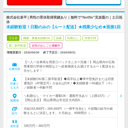
株式会社泉平 | 男性の育休取得実績あり｜無料で“Netflix”見放題の｜土日祝
休
未経験歓迎！日勤のみの【ルート配送】★残業少なめ★面接1回
正社員
職種・業種未経験OK
急募
転勤なし
学歴不問
第二新卒歓迎
女性のおしごと掲載中
情報更新日：2026/06/30
終了予定日：
2026/08/31
【一人一台車両を用意◎バックモニター完備！】岡山県内や広島
県東部の学校や病院などへ給食物資をお届けするルート配送をお
仕事内容
任せします！
【未経験OK/第二新卒歓迎】◆高卒以上◆準中型免許または旧普
通免許（AT限定可）があればOK！◆未経験者⇒45歳以下（※）
対象と
／経験者⇒年齢不問
なる方
＼転勤なし・マイカー通勤OK・通勤手当あり（上限10万）／
【岡山支店】 岡山県岡山市北区大内田8…
勤務地
月給243,800円～269,400円 （一律手当含む）※前職の給与や経
験をもとに決定します。※月給は、45時間分（…
給与
330万円～360万円
初年度