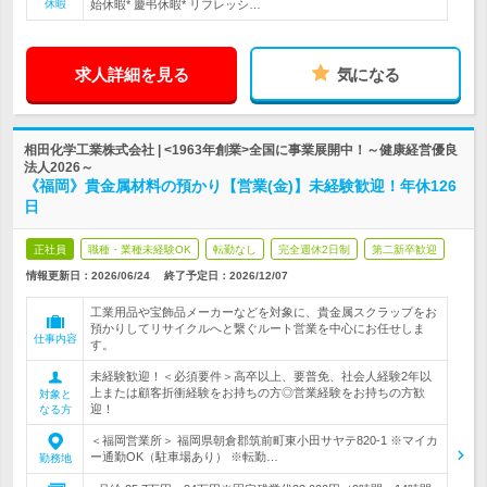
休暇
始休暇* 慶弔休暇* リフレッシ…
求人詳細を見る
気になる
相田化学工業株式会社 | <1963年創業>全国に事業展開中！～健康経営優良
法人2026～
《福岡》貴金属材料の預かり【営業(金)】未経験歓迎！年休126
日
正社員
職種・業種未経験OK
転勤なし
完全週休2日制
第二新卒歓迎
情報更新日：2026/06/24
終了予定日：
2026/12/07
工業用品や宝飾品メーカーなどを対象に、貴金属スクラップをお
預かりしてリサイクルへと繋ぐルート営業を中心にお任せしま
仕事内容
す。
未経験歓迎！＜必須要件＞高卒以上、要普免、社会人経験2年以
上または顧客折衝経験をお持ちの方◎営業経験をお持ちの方歓
対象と
迎！
なる方
＜福岡営業所＞ 福岡県朝倉郡筑前町東小田サヤテ820-1 ※マイカ
ー通勤OK（駐車場あり） ※転勤…
勤務地