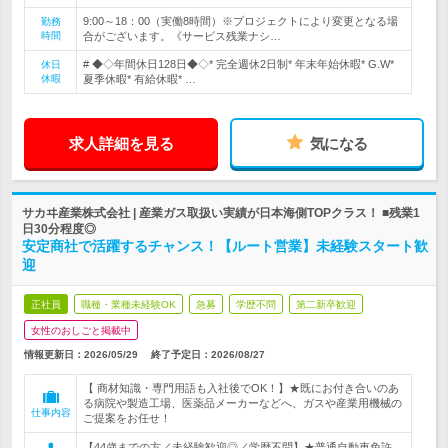
9:00～18：00（実働8時間）※プロジェクトにより変更となる場
勤務
時間
合がございます。《サービス残業ナシ…
# ◆◇年間休日128日◆◇* 完全週休2日制* 年末年始休暇* G.W*
休日
休暇
夏季休暇* 有給休暇* …
求人詳細を見る
気になる
サカヰ産業株式会社 | 産業ガス取扱い実績が日本海側TOPクラス！ ■残業1
日30分程度◎
安定商社で活躍するチャンス！【ルート営業】未経験スタート歓
迎
正社員
職種・業種未経験OK
急募
学歴不問
第二新卒歓迎
女性のおしごと掲載中
情報更新日：2026/05/29
終了予定日：
2026/08/27
【 商材知識・専門用語も入社後でOK！】★既にお付き合いのあ
る病院や製造工場、医薬品メーカーなどへ、ガスや産業用機械の
仕事内容
ご提案をお任せ！
【44歳までの方／未経験歓迎◎／学歴不問】★普通自動車免許