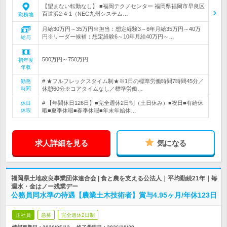
【望まない転勤なし】 ■福岡テクノセンター 福岡県福岡市早良区
百道浜2-4-1（NEC九州システム…
勤務地
月給30万円～35万円※担当：想定経験3～6年月給35万円～40万
円※リーダー候補：想定経験6～10年月給40万円～…
給与
500万円～750万円
初年度
年収
# ★フルフレックスタイム制★※1日の標準労働時間7時間45分／
勤務
時間
休憩60分※コアタイムなし／標準労働…
# 【年間休日126日】■完全週休2日制（土日休み）■祝日■有給休
休日
休暇
暇■夏季休暇■春季休暇■年末年始休…
求人詳細を見る
気になる
福岡県土地改良事業団体連合会 | 食と農を支える公法人｜平均勤続21年｜毎
週水・金はノー残業デー
公務員同水準の待遇【農業土木技術者】賞与4.95ヶ月/年休123日
正社員
急募
完全週休2日制