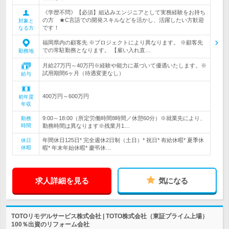
《学歴不問》【必須】組込みエンジニアとして実務経験をお持ち
の方 ★C言語での開発スキルなどを活かし、活躍したい方歓迎
対象と
です！
なる方
福岡県内の顧客先 ※プロジェクトにより異なります。 ※顧客先
での常駐勤務となります。 【雇い入れ直…
勤務地
月給27万円～40万円※経験や能力に基づいて優遇いたします。※
試用期間6ヶ月（待遇変更なし）
給与
400万円～600万円
初年度
年収
9:00～18:00（所定労働時間8時間／休憩60分）※就業先により、
勤務
時間
勤務時間は異なります※残業月1…
年間休日125日* 完全週休2日制（土日）* 祝日* 有給休暇* 夏季休
休日
休暇
暇* 年末年始休暇* 慶弔休…
求人詳細を見る
気になる
TOTOリモデルサービス株式会社 | TOTO株式会社（東証プライム上場）
100％出資のリフォーム会社