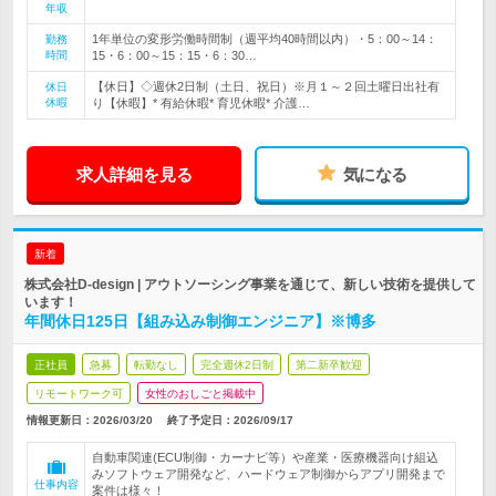
年収
1年単位の変形労働時間制（週平均40時間以内）・5：00～14：
勤務
時間
15・6：00～15：15・6：30…
【休日】◇週休2日制（土日、祝日）※月１～２回土曜日出社有
休日
休暇
り【休暇】* 有給休暇* 育児休暇* 介護…
求人詳細を見る
気になる
新着
株式会社D-design | アウトソーシング事業を通じて、新しい技術を提供して
います！
年間休日125日【組み込み制御エンジニア】※博多
正社員
急募
転勤なし
完全週休2日制
第二新卒歓迎
リモートワーク可
女性のおしごと掲載中
情報更新日：2026/03/20
終了予定日：
2026/09/17
自動車関連(ECU制御・カーナビ等）や産業・医療機器向け組込
みソフトウェア開発など、ハードウェア制御からアプリ開発まで
仕事内容
案件は様々！