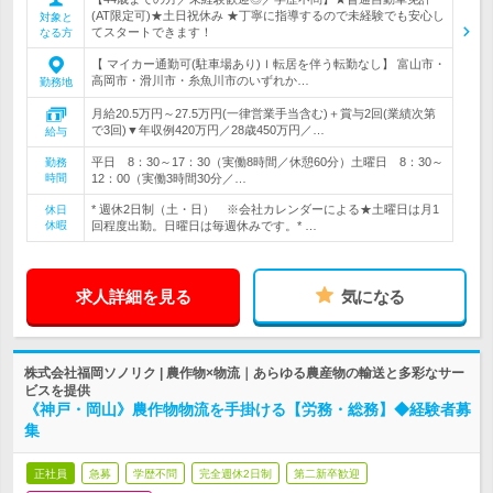
(AT限定可)★土日祝休み ★丁寧に指導するので未経験でも安心し
対象と
てスタートできます！
なる方
【 マイカー通勤可(駐車場あり)ｌ転居を伴う転勤なし】 富山市・
高岡市・滑川市・糸魚川市のいずれか…
勤務地
月給20.5万円～27.5万円(一律営業手当含む)＋賞与2回(業績次第
で3回)▼年収例420万円／28歳450万円／…
給与
平日 8：30～17：30（実働8時間／休憩60分）土曜日 8：30～
勤務
時間
12：00（実働3時間30分／…
* 週休2日制（土・日） ※会社カレンダーによる★土曜日は月1
休日
休暇
回程度出勤。日曜日は毎週休みです。* …
求人詳細を見る
気になる
株式会社福岡ソノリク | 農作物×物流｜あらゆる農産物の輸送と多彩なサー
ビスを提供
《神戸・岡山》農作物物流を手掛ける【労務・総務】◆経験者募
集
正社員
急募
学歴不問
完全週休2日制
第二新卒歓迎