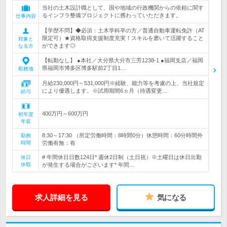
当社の土木設計職として、国や地域の行政機関からの依頼に関す
るインフラ整備プロジェクトに携わっていただきます。
仕事内容
【学歴不問】◆必須：土木学科卒の方／普通自動車運転免許（AT
限定可）★資格取得支援制度充実！スキルを磨いて活躍すること
対象と
ができます◎
なる方
【転勤なし】 ●本社／大分県大分市三芳1238-1 ●福岡支店／福岡
県福岡市博多区博多駅前2丁目1…
勤務地
月給230,000円～531,000円※経験、能力等を考慮の上、当社規定
により優遇します。※試用期間6ヵ月（待遇変更…
給与
400万円～600万円
初年度
年収
8:30～17:30 （所定労働時間：8時間0分）休憩時間：60分時間外
勤務
時間
労働有無：有
# 年間休日日数124日* 週休2日制（土日祝）※土曜日は休日出勤
休日
休暇
が発生する場合がございます* 年間…
求人詳細を見る
気になる