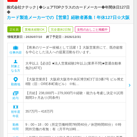
株式会社ナテック | ◆シェアTOPクラスのカードメーカー◆年間休日127日
◆
カード製造メーカーでの【営業】経験者募集！年休127日☆大阪
正社員
業種未経験OK
完全週休2日制
女性のおしごと掲載中
情報更新日：2026/07/10
終了予定日：
2026/12/31
【将来のリーダー候補として活躍！】大阪営業所にて、既存顧客
を中心とした法人への提案活動を行います。
仕事内容
大卒以上【必須】■法人営業経験2年以上(業界不問)■普通自動車
対象と
免許(AT可)
なる方
【大阪営業所】 大阪府大阪市中央区博労町3丁目3番7号 ビル博丈
8階（旧：ORE本町南ビル） ※転…
勤務地
【月給】238,000円～279,000円※経験・能力を考慮し決定※試用
期間3ヶ月あり(同条件)
給与
357万円～418万円
初年度
年収
9：00～18：00（所定労働時間7時間40分／休憩時間80分）※時
勤務
時間
間外労働の有無：有（月平均10時…