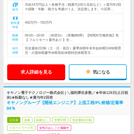
月給24万円以上＋各種手当（残業代100％支給など）＋賞与年2回
※経験・年齢・能力を考慮のうえ、決定致します。※試用…
給与
400万円～700万円
初年度
年収
09:00～18:00 （休憩1h）（実働8時間）【時間外労働有無】有
勤務
時間
【 フルリモート案件あり 】全…
完全週休2日制（土・日・祝日）夏季休暇年末年始休暇GW休暇育
休日
休暇
児・介護休暇慶弔休暇有給休暇特別休暇育児…
求人詳細を見る
気になる
キヤノン電子テクノロジー株式会社 | ＼福利厚生多数／★年休126日(土日祝
休)★転勤なし★賞与年2回有
キヤノングループ【開発エンジニア】上流工程/PL候補/定着率
94％
正社員
急募
転勤なし
学歴不問
完全週休2日制
リモートワーク可
女性のおしごと掲載中