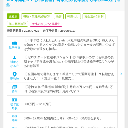
能
正社員
職種・業種未経験OK
急募
転勤なし
完全週休2日制
第二新卒歓迎
女性のおしごと掲載中
情報更新日：2026/07/29
終了予定日：
2026/08/17
【「半年後に入社したい」etc. 入社時期の相談もOK♪】職人さん
を始めとするスタッフの勤怠や勤務スケジュールの管理。◎まず
仕事内容
は少数の管理から担当♪
【 ゼロスタート歓迎ポジション 】◎39歳以下の方（若年層の長
期キャリア形成を図るため）◎高卒以上◎普通免許/PCスキルが
対象と
あれば歓迎！
なる方
【 全国各地で募集します！希望エリアで通勤可能 】 ▼転勤はあ
りません！ 〈 支店一覧 〉 札幌支…
勤務地
【関東(東京/千葉/神奈川/埼玉)】月給29万1230円＋皆勤手当1万
円【関西(大阪/京都/兵庫)】月給29万130…
給与
300万円～1200万円
初年度
年収
勤務
8:00～17:00※配属先により9：00～18：00の場合あり。
時間