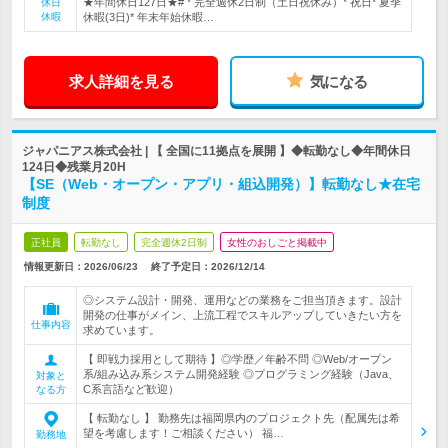
★年間休日127日★# * 完全週休2日制（土日祝休み）* 祝日* 夏季
休日
休暇
休暇(3日)* 年末年始休暇…
求人詳細を見る
気になる
ジャパニアス株式会社 | 【 全国に11拠点を展開 】◆転勤なし◆年間休日
124日◆残業月20H
【SE（Web・オープン・アプリ・組込開発）】転勤なし★在宅
制度
正社員
転勤なし
完全週休2日制
女性のおしごと掲載中
情報更新日：2026/06/23
終了予定日：
2026/12/14
◎システム設計・開発、運用などの業務をご担当頂きます。設計
開発の仕事がメイン、上流工程でスキルアップしていきたい方を
仕事内容
求めています。
【 即戦力採用として期待 】◎学歴／年齢不問 ◎Web/オープン
系/組み込み系システム開発経験 ◎プログラミング経験（Java、
対象と
C系言語など歓迎）
なる方
【 転勤なし 】 勤務先は福岡県内のプロジェクト先（配属先は希
望を考慮します！ご相談ください） 福…
勤務地