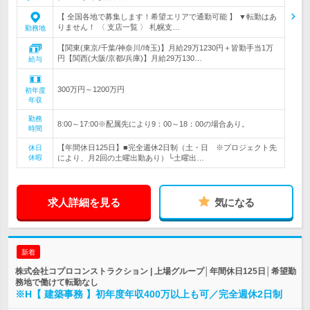
【 全国各地で募集します！希望エリアで通勤可能 】 ▼転勤はあ
りません！ 〈 支店一覧 〉 札幌支…
勤務地
【関東(東京/千葉/神奈川/埼玉)】月給29万1230円＋皆勤手当1万
円【関西(大阪/京都/兵庫)】月給29万130…
給与
300万円～1200万円
初年度
年収
勤務
8:00～17:00※配属先により9：00～18：00の場合あり。
時間
【年間休日125日】■完全週休2日制（土・日 ※プロジェクト先
休日
休暇
により、月2回の土曜出勤あり）└土曜出…
求人詳細を見る
気になる
新着
株式会社コプロコンストラクション | 上場グループ│年間休日125日│希望勤
務地で働けて転勤なし
※H【 建築事務 】初年度年収400万以上も可／完全週休2日制