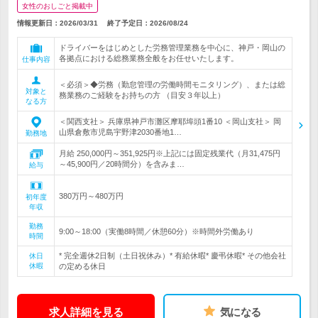
女性のおしごと掲載中
情報更新日：2026/03/31
終了予定日：
2026/08/24
ドライバーをはじめとした労務管理業務を中心に、神戸・岡山の
各拠点における総務業務全般をお任せいたします。
仕事内容
＜必須＞◆労務（勤怠管理の労働時間モニタリング）、または総
対象と
務業務のご経験をお持ちの方 （目安３年以上）
なる方
＜関西支社＞ 兵庫県神戸市灘区摩耶埠頭1番10 ＜岡山支社＞ 岡
山県倉敷市児島宇野津2030番地1…
勤務地
月給 250,000円～351,925円※上記には固定残業代（月31,475円
～45,900円／20時間分）を含みま…
給与
380万円～480万円
初年度
年収
勤務
9:00～18:00（実働8時間／休憩60分）※時間外労働あり
時間
* 完全週休2日制（土日祝休み）* 有給休暇* 慶弔休暇* その他会社
休日
休暇
の定める休日
求人詳細を見る
気になる