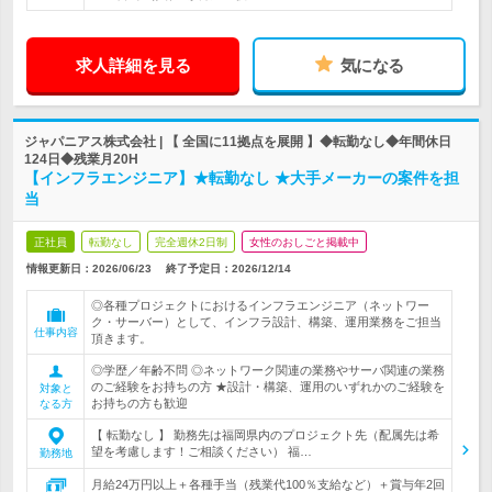
求人詳細を見る
気になる
ジャパニアス株式会社 | 【 全国に11拠点を展開 】◆転勤なし◆年間休日
124日◆残業月20H
【インフラエンジニア】★転勤なし ★大手メーカーの案件を担
当
正社員
転勤なし
完全週休2日制
女性のおしごと掲載中
情報更新日：2026/06/23
終了予定日：
2026/12/14
◎各種プロジェクトにおけるインフラエンジニア（ネットワー
ク・サーバー）として、インフラ設計、構築、運用業務をご担当
仕事内容
頂きます。
◎学歴／年齢不問 ◎ネットワーク関連の業務やサーバ関連の業務
のご経験をお持ちの方 ★設計・構築、運用のいずれかのご経験を
対象と
お持ちの方も歓迎
なる方
【 転勤なし 】 勤務先は福岡県内のプロジェクト先（配属先は希
望を考慮します！ご相談ください） 福…
勤務地
月給24万円以上＋各種手当（残業代100％支給など）＋賞与年2回