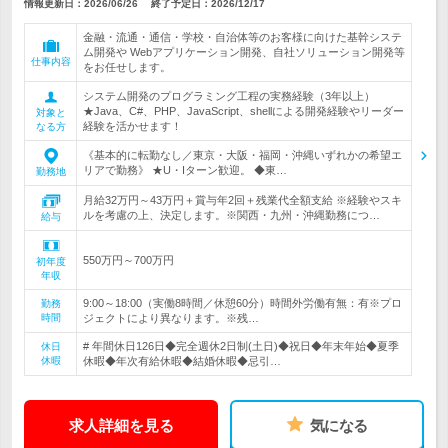
情報更新日：2026/06/26
終了予定日：
2026/12/17
金融・流通・通信・学校・自治体等のお客様に向けた基幹システ
ム開発や Webアプリケーション開発、自社ソリューション開発等
仕事内容
をお任せします。
システム開発のプログラミング工程の実務経験（3年以上）
★Java、C#、PHP、JavaScript、shellによる開発経験やリーダー
対象と
経験を活かせます！
なる方
《基本的に転勤なし／東京・大阪・福岡・沖縄いずれかの希望エ
リアで勤務》 ★U・Iターン歓迎。 ◆東…
勤務地
月給32万円～43万円＋賞与年2回＋残業代全額支給 ※経験やスキ
ルを考慮の上、決定します。※関西・九州・沖縄勤務につ…
給与
550万円～700万円
初年度
年収
9:00～18:00（実働8時間／休憩60分）時間外労働有無：有※プロ
勤務
時間
ジェクトにより異なります。※残…
# 年間休日126日◆完全週休2日制(土日)◆祝日◆年末年始◆夏季
休日
休暇
休暇◆年次有給休暇◆結婚休暇◆忌引…
求人詳細を見る
気になる