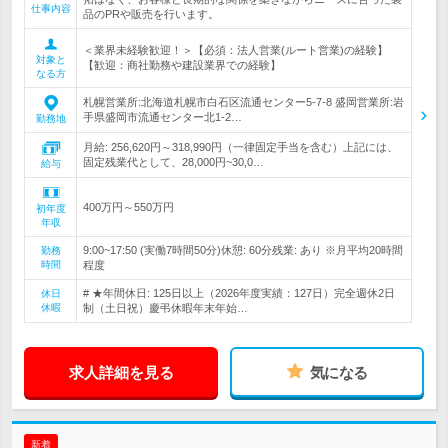
仕事内容
品のPRや販売を行います。
＜業界未経験歓迎！＞【必須：法人営業(ルート営業)の経験】
対象と
【歓迎：商社勤務や建設業界での経験】
なる方
札幌営業所:北海道札幌市白石区流通センター5-7-8 盛岡営業所:岩
手県盛岡市流通センター北1-2…
勤務地
月給: 256,620円～318,990円（一律固定手当を含む）上記には、
固定残業代として、28,000円~30,0…
給与
400万円～550万円
初年度
年収
9:00~17:50 (実働7時間50分)休憩: 60分残業: あり ※月平均20時間
勤務
時間
程度
# ★年間休日: 125日以上（2026年度実績：127日）完全週休2日
休日
休暇
制（土日祝）慶弔休暇年末年始…
求人詳細を見る
気になる
新着