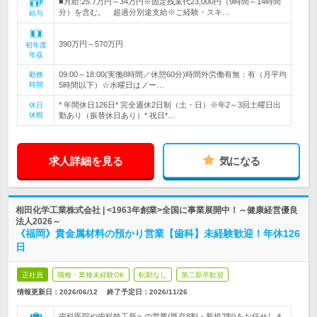
■月給:25.7万円～34万円※固定残業代23,000円（9時間～14時間
分）を含む。 超過分別途支給※ご経験・スキ…
給与
390万円～570万円
初年度
年収
09:00～18:00(実働8時間／休憩60分)時間外労働有無：有（月平均
勤務
時間
5時間以下）☆水曜日はノー…
* 年間休日126日* 完全週休2日制（土・日）※年2～3回土曜日出
休日
休暇
勤あり（振替休日あり）* 祝日*…
求人詳細を見る
気になる
相田化学工業株式会社 | <1963年創業>全国に事業展開中！～健康経営優良
法人2026～
《福岡》貴金属材料の預かり営業【歯科】未経験歓迎！年休126
日
正社員
職種・業種未経験OK
転勤なし
第二新卒歓迎
情報更新日：2026/06/12
終了予定日：
2026/11/26
歯科医院や歯科技工所への営業(既存8割・新規2割)をお任せしま