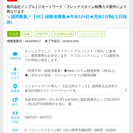
株式会社インプル | リモートワーク・フレックスタイム制導入※案件により
異なります
＼福岡募集／【SE】経験者募集★年休124日★完休2日制(土日祝
休)
正社員
急募
学歴不問
完全週休2日制
リモートワーク可
情報更新日：2026/06/17
終了予定日：
2026/11/02
エンジニアとして、クライアントプロジェクト（SES）に参画
し、開発業務をお任せします。※プロジェクトによっては顧客先
仕事内容
での常駐が発生します。
《学歴不問・経験者募集》◆Webシステム開発実務（3年以上）
対象と
◆いずれかの言語・フレームワークでの開発経験
なる方
＼リモートワーク導入／ 【北九州オフィス】 福岡県北九州市小
倉北区室町1-1-1 リバーウォーク北…
勤務地
月給309,325円～471,413円※給与内に固定残業代として59,325円
～90,413円/30時間分を含む。超…
給与
396万円～603万円
初年度
年収
# 《フレックスタイム制》1日の標準労働時間…8時間（休憩60
勤務