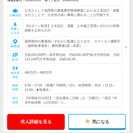
情報更新日：2026/05/13
終了予定日：
2026/10/29
公法人として福岡県の農業農村整備事業における土木設計・測量
を行うことで、公共性の高い事業に携わることが可能です。
仕事内容
【UIターン歓迎】土木設計、測量、土木施工管理いずれかの実務
対象と
経験をお持ちの方
なる方
福岡県内の事業部いずれかに配属となります。 ※マイカー通勤可
（無料駐車場有） 農村整備1課（本部）…
勤務地
月給200,300円～高卒初任給 月給200,300円短大卒初任給 月給
213,100円大卒初任給 月給232,00…
給与
490万円～490万円
初年度
年収
8:30～17:00 （実働7.75時間／1日） 休憩時間：45分（12:15～
勤務
時間
13:00）★毎週水…
【年間休日123日】 * 完全週休二日制（土・日曜日） * 祝日 * 年
休日
休暇
末年始休暇（12月29日～1…
求人詳細を見る
気になる