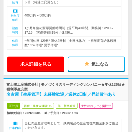
ヶ月（待遇に変更なし）
給与
400万円～500万円
初年度
年収
1か月単位の変形労働時間制（週平均40時間）勤務例：8:00～
勤務
時間
17:15 (実働8時間15分／休憩6…
* 年間休日:129日* 週休2日制（土日祝休み）* 初年度有給休暇日
休日
休暇
数* GW休暇* 夏季休暇* …
求人詳細を見る
気になる
富士岐工産株式会社 | モノづくりのリーディングカンパニー★年休126日★
福利厚生充実
名古屋【生産管理】未経験歓迎／週休2日制／昇給賞与あり
正社員
職種・業種未経験OK
第二新卒歓迎
女性のおしごと掲載中
情報更新日：2026/06/05
終了予定日：
2026/11/26
当社の生産管理職として、鉄鋼製品の生産管理業務全般をご担当
いただきます。
仕事内容