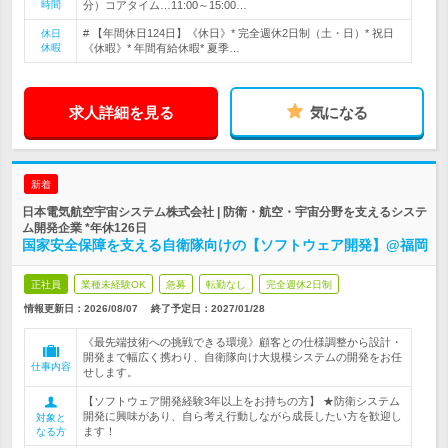
時間
分）コアタイム…11:00～15:00…
# 【年間休日124日】《休日》* 完全週休2日制（土・日）* 祝日
休日
休暇
《休暇》* 年間有給休暇* 夏季…
求人詳細を見る
気になる
新着
日本電気航空宇宙システム株式会社 | 防衛・航空・宇宙分野を支えるシステ
ム開発企業 *年休126日
国家安全保障を支える自衛隊向けの【ソフトウェア開発】@福岡
正社員
業種未経験OK
急募
転勤なし
完全週休2日制
情報更新日：2026/08/07
終了予定日：
2027/01/28
《最先端技術への挑戦できる環境》顧客との仕様調整から設計・
開発まで幅広く携わり、自衛隊向け大規模システムの開発をお任
仕事内容
せします。
【ソフトウェア開発経験3年以上をお持ちの方】 ★防衛システム
開発に興味があり、自ら考え行動しながら成長したい方を歓迎し
対象と
ます！
なる方