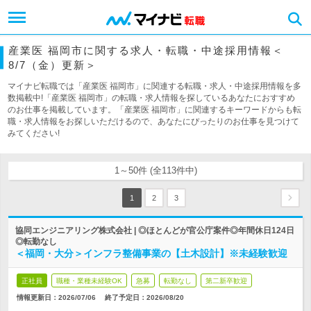
産業医 福岡市に関する求人・転職・中途採用情報＜
8/7（金）更新＞
マイナビ転職では「産業医 福岡市」に関連する転職・求人・中途採用情報を多
数掲載中!「産業医 福岡市」の転職・求人情報を探しているあなたにおすすめ
のお仕事を掲載しています。「産業医 福岡市」に関連するキーワードからも転
職・求人情報をお探しいただけるので、あなたにぴったりのお仕事を見つけて
みてください!
1～50件 (全113件中)
1
2
3
協同エンジニアリング株式会社 | ◎ほとんどが官公庁案件◎年間休日124日
◎転勤なし
＜福岡・大分＞インフラ整備事業の【土木設計】※未経験歓迎
正社員
職種・業種未経験OK
急募
転勤なし
第二新卒歓迎
情報更新日：2026/07/06
終了予定日：
2026/08/20