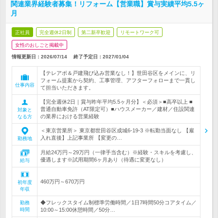
関連業界経験者募集！リフォーム【営業職】賞与実績平均5.5ヶ
月
正社員
完全週休2日制
第二新卒歓迎
リモートワーク可
女性のおしごと掲載中
情報更新日：2026/07/14
終了予定日：
2027/01/04
【テレアポ＆戸建飛び込み営業なし！】世田谷区をメインに、リ
フォーム提案から契約、工事管理、アフターフォローまで一貫し
仕事内容
て担当いただきます。
【完全週休2日｜賞与昨年平均5.5ヶ月分】＜必須＞■高卒以上 ■
普通自動車免許（AT限定可）■ハウスメーカー／建材／住設関連
対象と
の業界における営業経験
なる方
＜東京営業所＞ 東京都世田谷区成城6-19-3 ※転勤当面なし 【雇
入れ直後】上記事業所 【変更の…
勤務地
月給24万円～29万円（一律手当含む）※経験・スキルを考慮し、
優遇します※試用期間6ヶ月あり（待遇に変更なし）
給与
460万円～670万円
初年度
年収
◆フレックスタイム制標準労働時間／1日7時間50分コアタイム／
勤務
時間
10:00～15:00休憩時間／50分…