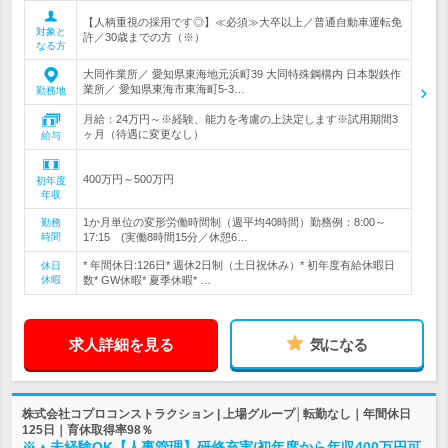
【人柄重視の採用です◎】≪必須≫大卒以上／普通自動車運転免
対象と
許／30歳までの方（※）
なる方
大同作業所／ 愛知県東海地元浜町39 大同特殊鋼構内 日本製鉄作
業所／ 愛知県東海市東海町5-3…
勤務地
月給：24万円～※経験、能力を考慮の上決定します※試用期間3
ヶ月（待遇に変更なし）
給与
400万円～500万円
初年度
年収
1か月単位の変形労働時間制（週平均40時間）勤務例：8:00～
勤務
時間
17:15 (実働8時間15分／休憩6…
* 年間休日:126日* 週休2日制（土日祝休み）* 初年度有給休暇日
休日
休暇
数* GW休暇* 夏季休暇* …
求人詳細を見る
気になる
株式会社コプロコンストラクション | 上場グループ│転勤なし｜年間休日
125日｜育休取得率98％
※▲未経験OK【人事管理】研修充実/初年度から年収400万円可