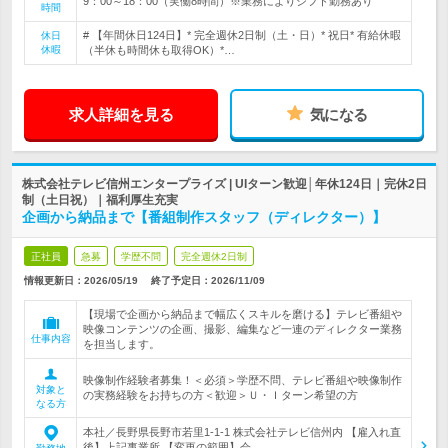
9：00～18：00（実働8時間）※業務によりシフト勤務あり
時間
# 【年間休日124日】* 完全週休2日制（土・日）* 祝日* 有給休暇
休日
休暇
（半休も時間休も取得OK）*…
求人詳細を見る
気になる
株式会社テレビ信州エンタープライズ | UIターン歓迎│年休124日｜完休2日
制（土日祝）｜福利厚生充実
企画から納品まで【番組制作スタッフ（ディレクター）】
正社員
急募
学歴不問
完全週休2日制
情報更新日：2026/05/19
終了予定日：
2026/11/09
【現場で企画から納品まで幅広くスキルを磨ける】テレビ番組や
映像コンテンツの企画、撮影、編集など一連のディレクター業務
仕事内容
を担当します。
映像制作経験者募集！＜必須＞学歴不問、テレビ番組や映像制作
対象と
の実務経験をお持ちの方＜歓迎＞Ｕ・Ｉターン希望の方
なる方
本社／長野県長野市若里1-1-1 株式会社テレビ信州内 【雇入れ直
後】上記事業所 【変更の範囲】会…