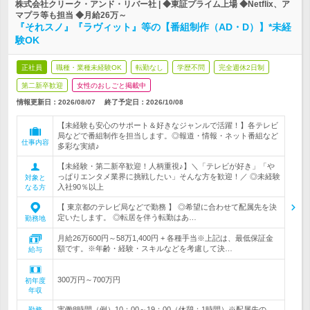
株式会社クリーク・アンド・リバー社 | ◆東証プライム上場 ◆Netflix、ア
マプラ等も担当 ◆月給26万～
『それスノ』『ラヴィット』等の【番組制作（AD・D）】*未経
験OK
正社員
職種・業種未経験OK
転勤なし
学歴不問
完全週休2日制
第二新卒歓迎
女性のおしごと掲載中
情報更新日：2026/08/07
終了予定日：
2026/10/08
【未経験も安心のサポート＆好きなジャンルで活躍！】各テレビ
局などで番組制作を担当します。◎報道・情報・ネット番組など
仕事内容
多彩な実績♪
【未経験・第二新卒歓迎！人柄重視♪】＼「テレビが好き」「や
っぱりエンタメ業界に挑戦したい」そんな方を歓迎！／ ◎未経験
対象と
入社90％以上
なる方
【 東京都のテレビ局などで勤務 】 ◎希望に合わせて配属先を決
定いたします。 ◎転居を伴う転勤はあ…
勤務地
月給26万600円～58万1,400円 + 各種手当※上記は、最低保証金
額です。※年齢・経験・スキルなどを考慮して決…
給与
300万円～700万円
初年度
年収
実働8時間（例）10：00～19：00（休憩：1時間）※配属先の
勤務