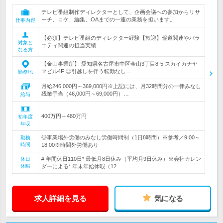
テレビ番組制作ディレクターとして、企画会議への参加からリサ
ーチ、ロケ、編集、OAまでの一連の業務を担います。
仕事内容
【必須】テレビ番組のディレクター経験【歓迎】報道関連やバラ
対象と
エティ関連の担当実績
なる方
【金山事業所】 愛知県名古屋市中区金山3丁目8-5 スカイカナヤ
マビル4F ◎引越しを伴う転勤なし…
勤務地
月給246,000円～369,000円※上記には、月32時間分の一律みなし
残業手当（46,000円～69,000円）…
給与
400万円～480万円
初年度
年収
◎事業場外労働のみなし労働時間制（1日8時間）※参考／9:00～
勤務
時間
18:00※時間外労働あり
# 年間休日110日* 最低月8日休み（平均月9日休み）※会社カレン
休日
休暇
ダーによる* 年末年始休暇（12…
求人詳細を見る
気になる