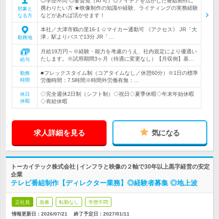
◎学歴不問 ◎要普免（AT可）◎アイデアを活かした番組制作に
携わりたい方 ★映像制作の知識や経験、ライティングの実務経験
対象と
などがあれば活かせます！
なる方
本社／大津市鶴の里16-1 ☆マイカー通勤可 《アクセス》 JR「大
津」駅よりバスで13分 JR「…
勤務地
月給19万円～※経験・能力を考慮のうえ、社内規定により優遇い
たします。※試用期間3ヶ月（待遇に変更なし）【月収例】基…
給与
■フレックスタイム制（コアタイムなし／休憩60分）※1日の標準
勤務
時間
労働時間：7.5時間※時間外労働有無：…
◇完全週休2日制（シフト制）◇祝日◇夏季休暇◇年末年始休暇
休日
休暇
◇有給休暇
求人詳細を見る
気になる
トーカイテック株式会社 | インフラと映像の２軸で30年以上黒字経営の安定
企業
テレビ番組制作【ディレクター業務】◎経験者募集 ◎地上波
正社員
急募
転勤なし
学歴不問
情報更新日：2026/07/21
終了予定日：
2027/01/11