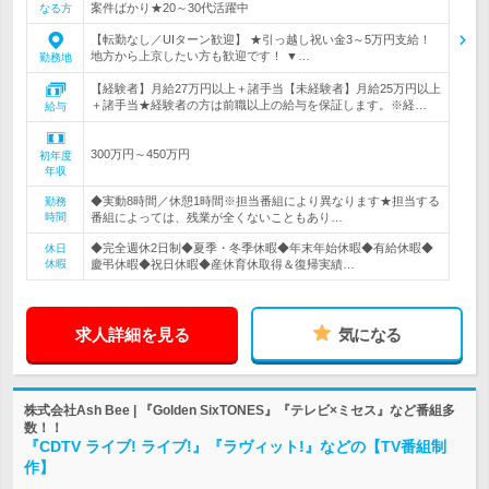
案件ばかり★20～30代活躍中
なる方
【転勤なし／UIターン歓迎】 ★引っ越し祝い金3～5万円支給！
地方から上京したい方も歓迎です！ ▼…
勤務地
【経験者】月給27万円以上＋諸手当【未経験者】月給25万円以上
＋諸手当★経験者の方は前職以上の給与を保証します。※経…
給与
300万円～450万円
初年度
年収
◆実動8時間／休憩1時間※担当番組により異なります★担当する
勤務
時間
番組によっては、残業が全くないこともあり…
◆完全週休2日制◆夏季・冬季休暇◆年末年始休暇◆有給休暇◆
休日
休暇
慶弔休暇◆祝日休暇◆産休育休取得＆復帰実績…
求人詳細を見る
気になる
株式会社Ash Bee | 『Golden SixTONES』『テレビ×ミセス』など番組多
数！！
『CDTV ライブ! ライブ!』『ラヴィット!』などの【TV番組制
作】