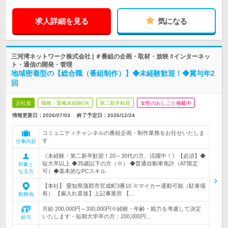
求人詳細を見る
気になる
三河湾ネットワーク株式会社 | ＃番組の企画・取材・放映 #インターネッ
ト・通信の開発・管理
地域密着型の【総合職（番組制作）】◆未経験歓迎！◆賞与年2
回
正社員
職種・業種未経験OK
第二新卒歓迎
女性のおしごと掲載中
情報更新日：2026/07/03
終了予定日：
2026/12/24
コミュニティチャンネルの番組企画・制作業務をお任せいたしま
す
仕事内容
《未経験・第二新卒歓迎！20～30代の方、活躍中！》【必須】◆
短大卒以上 ◆35歳以下の方（※） ◆普通自動車免許（AT限定
対象と
可）◆基本的なPCスキル
なる方
【本社】 愛知県蒲郡市宮成町3番10 ※マイカー通勤可能（駐車場
有） 【雇入れ直後】上記事業所 【…
勤務地
月給 200,000円～330,000円※経験・年齢・能力を考慮して決定
いたします・短期大学卒の方：200,000円…
給与