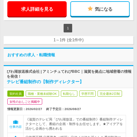
求人詳細を見る
気になる
1
1～1件 (全1件中)
おすすめの求人・転職情報
びわ湖放送株式会社 | アミンチュてれびBBC｜滋賀を拠点に地域密着の情報
を発信！
テレビ番組制作の【制作ディレクター】
契約社員
職種・業種未経験OK
転勤なし
学歴不問
完全週休2日制
女性のおしごと掲載中
情報更新日：2026/02/27
終了予定日：
2026/08/27
《滋賀のテレビ局「びわ湖放送」での番組制作》番組制作ディレ
クターとして、番組の企画・制作をお任せします。★アイデアを
仕事内容
活かし企画から携われる