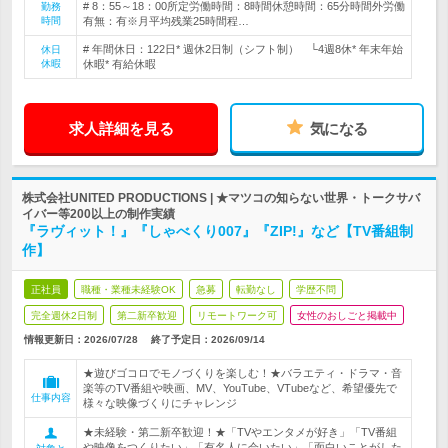
# 8：55～18：00所定労働時間：8時間休憩時間：65分時間外労働
勤務
時間
有無：有※月平均残業25時間程…
# 年間休日：122日* 週休2日制（シフト制） └4週8休* 年末年始
休日
休暇
休暇* 有給休暇
求人詳細を見る
気になる
株式会社UNITED PRODUCTIONS | ★マツコの知らない世界・トークサバ
イバー等200以上の制作実績
『ラヴィット！』『しゃべくり007』『ZIP!』など【TV番組制
作】
正社員
職種・業種未経験OK
急募
転勤なし
学歴不問
完全週休2日制
第二新卒歓迎
リモートワーク可
女性のおしごと掲載中
情報更新日：2026/07/28
終了予定日：
2026/09/14
★遊びゴコロでモノづくりを楽しむ！★バラエティ・ドラマ・音
楽等のTV番組や映画、MV、YouTube、VTubeなど、希望優先で
仕事内容
様々な映像づくりにチャレンジ
★未経験・第二新卒歓迎！★「TVやエンタメが好き」「TV番組
や映像をつくりたい」「有名人に会いたい」「面白いことがした