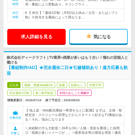
時間
局・番組により変動あり。※コンプライ…
# 【 休日 】* 週休2日制（月8日以上休み／土日・またはシフト
休日
休暇
制）※担当する番組によって異なりま…
求人詳細を見る
気になる
株式会社ディークラフト | TV業界=残業が多いはもう古い！憧れの芸能人と
働ける
【番組制作/AD】★完全週休二日★引越補助あり！遠方応募も歓
迎
正社員
職種・業種未経験OK
急募
転勤なし
学歴不問
完全週休2日制
第二新卒歓迎
女性のおしごと掲載中
情報更新日：2026/07/10
終了予定日：
2026/08/20
【 地上波・Web配信番組⇒希望をもとに配属】まずは、企画・取
材交渉・スケジュール管理などからスタート☆好きなTV番組があ
仕事内容
る！それ、強みになります
＼未経験の方も大歓迎！26卒もOK／人物・意欲を重視した採用
◎「残業が多いイメージが…」⇒業界高水準の環境を用意！優良
対象と