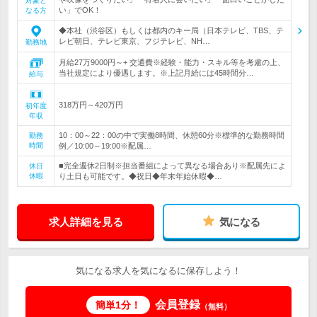
対象と
い」でOK！
なる方
◆本社（渋谷区）もしくは都内のキー局（日本テレビ、TBS、テ
レビ朝日、テレビ東京、フジテレビ、NH…
勤務地
月給27万9000円～+ 交通費※経験・能力・スキル等を考慮の上、
当社規定により優遇します。※上記月給には45時間分…
給与
318万円～420万円
初年度
年収
10：00～22：00の中で実働8時間、休憩60分※標準的な勤務時間
勤務
時間
例／10:00～19:00※配属…
■完全週休2日制※担当番組によって異なる場合あり※配属先によ
休日
休暇
り土日も可能です。◆祝日◆年末年始休暇◆…
求人詳細を見る
気になる
気になる求人を気になるに保存しよう！
会員登録
簡単1分！
（無料）