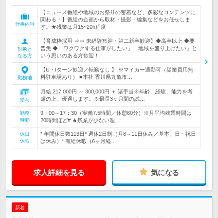
【ニュース番組や地域のお祭りの密着など、多彩なコンテンツに
関わる！】番組の企画から取材・撮影・編集などをお任せしま
仕事内容
す。★残業は月15~20h程度
【育成枠採用 ⇒⇒ 未経験歓迎・第二新卒歓迎】◆高卒以上 ◆要
普免 ◆「ワクワクする仕事がしたい」「地域を盛り上げたい」と
対象と
いう思いのある方歓迎！
なる方
【U・Iターン歓迎／転勤なし 】 ※マイカー通勤可（従業員用無
料駐車場あり） ■本社 香川県丸亀市…
勤務地
月給 217,000円 ～ 300,000円 ＋ 諸手当※年齢、経験、能力を考
慮の上、優遇します。※最長3ヶ月間の試…
給与
9：00～17：30（実働7.5時間／休憩60分）※月平均残業時間は
勤務
時間
20時間ほど# ★残業が少ない理…
* 年間休日数113日* 週休2日制（月8～11日休み／基本、日・祝日
休日
休暇
は休み）* 有給休暇（6ヶ月経…
求人詳細を見る
気になる
新着