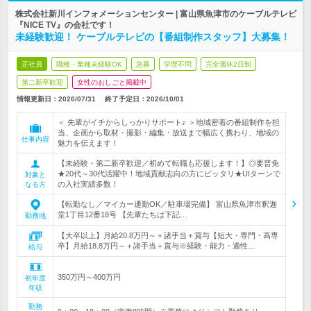
株式会社新川インフォメーションセンター | 富山県魚津市のケーブルテレビ
『NICE TV』の会社です！
未経験歓迎！ ケーブルテレビの【番組制作スタッフ】大募集！
正社員
職種・業種未経験OK
急募
学歴不問
完全週休2日制
第二新卒歓迎
女性のおしごと掲載中
情報更新日：2026/07/31
終了予定日：
2026/10/01
＜ 先輩がイチからしっかりサポート♪ ＞地域密着の番組制作を担
当、企画から取材・撮影・編集・放送まで幅広く携わり、地域の
仕事内容
魅力を伝えます！
【未経験・第二新卒歓迎／初めて転職も応援します！】◎要普免
★20代～30代活躍中！地域貢献志向の方にピッタリ★UIターンで
対象と
の入社実績多数！
なる方
【転勤なし／マイカー通勤OK／駐車場完備】 富山県魚津市釈迦
堂1丁目12番18号 【先輩たちは下記…
勤務地
【大卒以上】月給20.8万円～＋諸手当＋賞与【短大・専門・高専
卒】月給18.8万円～＋諸手当＋賞与※経験・能力・適性…
給与
350万円～400万円
初年度
年収
勤務