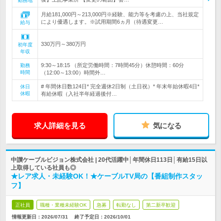
勤務地
月給181,000円～213,000円※経験、能力等を考慮の上、当社規定
により優遇します。※試用期間6ヵ月（待遇変更…
給与
330万円～380万円
初年度
年収
9:30～18:15 （所定労働時間：7時間45分）休憩時間：60分
勤務
時間
（12:00～13:00）時間外…
# 年間休日数124日* 完全週休2日制（土日祝）* 年末年始休暇4日*
休日
休暇
有給休暇（入社半年経過後付…
求人詳細を見る
気になる
中讃ケーブルビジョン株式会社 | 20代活躍中│年間休日113日│有給15日以
上取得している社員も◎
★レア求人・未経験OK！★ケーブルTV局の【番組制作スタッ
フ】
正社員
職種・業種未経験OK
急募
転勤なし
第二新卒歓迎
情報更新日：2026/07/31
終了予定日：
2026/10/01