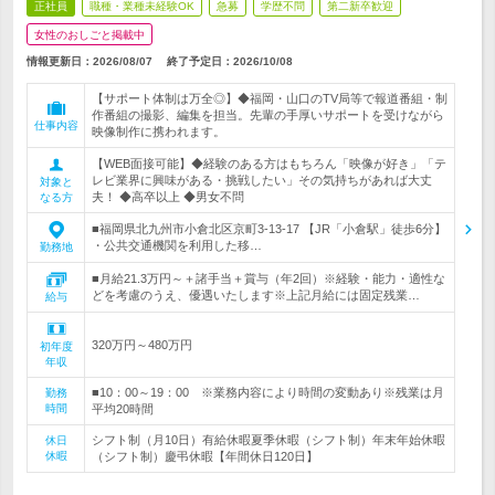
正社員
職種・業種未経験OK
急募
学歴不問
第二新卒歓迎
女性のおしごと掲載中
情報更新日：2026/08/07
終了予定日：
2026/10/08
【サポート体制は万全◎】◆福岡・山口のTV局等で報道番組・制
作番組の撮影、編集を担当。先輩の手厚いサポートを受けながら
仕事内容
映像制作に携われます。
【WEB面接可能】◆経験のある方はもちろん「映像が好き」「テ
レビ業界に興味がある・挑戦したい」その気持ちがあれば大丈
対象と
夫！ ◆高卒以上 ◆男女不問
なる方
■福岡県北九州市小倉北区京町3-13-17 【JR「小倉駅」徒歩6分】
・公共交通機関を利用した移…
勤務地
■月給21.3万円～＋諸手当＋賞与（年2回）※経験・能力・適性な
どを考慮のうえ、優遇いたします※上記月給には固定残業…
給与
320万円～480万円
初年度
年収
■10：00～19：00 ※業務内容により時間の変動あり※残業は月
勤務
時間
平均20時間
シフト制（月10日）有給休暇夏季休暇（シフト制）年末年始休暇
休日
休暇
（シフト制）慶弔休暇【年間休日120日】