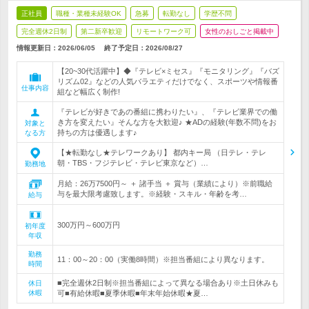
正社員
職種・業種未経験OK
急募
転勤なし
学歴不問
完全週休2日制
第二新卒歓迎
リモートワーク可
女性のおしごと掲載中
情報更新日：2026/06/05
終了予定日：
2026/08/27
【20~30代活躍中】◆『テレビ×ミセス』『モニタリング』『バズ
リズム02』などの人気バラエティだけでなく、スポーツや情報番
仕事内容
組など幅広く制作!
『テレビが好きであの番組に携わりたい』、『テレビ業界での働
き方を変えたい』そんな方を大歓迎♪ ★ADの経験(年数不問)をお
対象と
持ちの方は優遇します♪
なる方
【★転勤なし★テレワークあり】 都内キー局 （日テレ・テレ
朝・TBS・フジテレビ・テレビ東京など）…
勤務地
月給：26万7500円～ ＋ 諸手当 ＋ 賞与（業績により）※前職給
与を最大限考慮致します。※経験・スキル・年齢を考…
給与
300万円～600万円
初年度
年収
勤務
11：00～20：00（実働8時間）※担当番組により異なります。
時間
■完全週休2日制※担当番組によって異なる場合あり※土日休みも
休日
休暇
可■有給休暇■夏季休暇■年末年始休暇★夏…