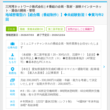
三河湾ネットワーク株式会社 | ＃番組の企画・取材・放映 #インターネッ
ト・通信の開発・管理
地域密着型の【総合職（番組制作）】◆未経験歓迎！◆賞与年2
回
正社員
職種・業種未経験OK
第二新卒歓迎
女性のおしごと掲載中
情報更新日：2026/07/03
終了予定日：
2026/12/24
コミュニティチャンネルの番組企画・制作業務をお任せいたしま
す
仕事内容
《未経験・第二新卒歓迎！20～30代の方、活躍中！》【必須】◆
短大卒以上 ◆35歳以下の方（※） ◆普通自動車免許（AT限定
対象と
可）◆基本的なPCスキル
なる方
【本社】 愛知県蒲郡市宮成町3番10 ※マイカー通勤可能（駐車場
有） 【雇入れ直後】上記事業所 【…
勤務地
月給 200,000円～330,000円※経験・年齢・能力を考慮して決定
いたします・短期大学卒の方：200,000円…
給与
# 8：55～18：00所定労働時間：8時間休憩時間：65分時間外労働
勤務
時間
有無：有※月平均残業25時間程…
# 年間休日：122日* 週休2日制（シフト制） └4週8休* 年末年始
休日
休暇
休暇* 有給休暇