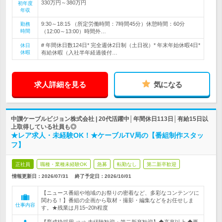
330万円～380万円
初年度
年収
9:30～18:15 （所定労働時間：7時間45分）休憩時間：60分
勤務
時間
（12:00～13:00）時間外…
# 年間休日数124日* 完全週休2日制（土日祝）* 年末年始休暇4日*
休日
休暇
有給休暇（入社半年経過後付…
求人詳細を見る
気になる
中讃ケーブルビジョン株式会社 | 20代活躍中│年間休日113日│有給15日以
上取得している社員も◎
★レア求人・未経験OK！★ケーブルTV局の【番組制作スタッ
フ】
正社員
職種・業種未経験OK
急募
転勤なし
第二新卒歓迎
情報更新日：2026/07/31
終了予定日：
2026/10/01
【ニュース番組や地域のお祭りの密着など、多彩なコンテンツに
関わる！】番組の企画から取材・撮影・編集などをお任せしま
仕事内容
す。★残業は月15~20h程度
【育成枠採用 ⇒⇒ 未経験歓迎・第二新卒歓迎】◆高卒以上 ◆要