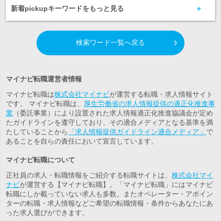
新着pickupキーワードをもっと見る
検索ワード一覧へ戻る
マイナビ転職運営者情報
マイナビ転職は
株式会社マイナビ
が運営する転職・求人情報サイト
です。 マイナビ転職は、
厚生労働省の求人情報提供の適正化推進事
業
（委託事業）により設置された求人情報適正化推進協議会が定め
たガイドラインを遵守しており、その適合メディアとなる基準を満
たしていることから
「求人情報提供ガイドライン適合メディア」
で
あることを自らの責任において宣言しています。
マイナビ転職について
正社員の求人・転職情報をご紹介する転職サイトは、
株式会社マイ
ナビ
が運営する【マイナビ転職】。「マイナビ転職」にはマイナビ
転職にしか載っていない求人も多数。また
オペレーター・アポイン
ター
の転職・求人情報などご希望の転職情報・条件からあなたにあ
った求人選びができます。