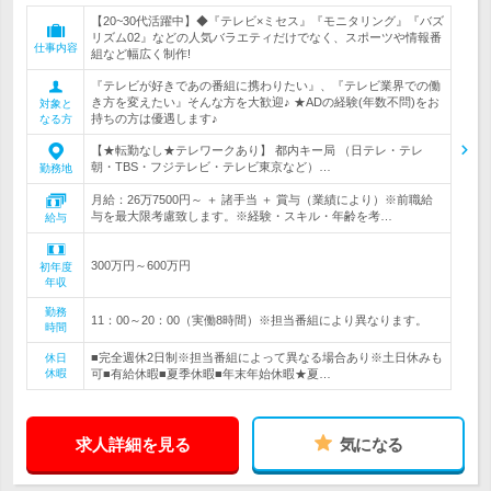
【20~30代活躍中】◆『テレビ×ミセス』『モニタリング』『バズ
リズム02』などの人気バラエティだけでなく、スポーツや情報番
仕事内容
組など幅広く制作!
『テレビが好きであの番組に携わりたい』、『テレビ業界での働
き方を変えたい』そんな方を大歓迎♪ ★ADの経験(年数不問)をお
対象と
持ちの方は優遇します♪
なる方
【★転勤なし★テレワークあり】 都内キー局 （日テレ・テレ
朝・TBS・フジテレビ・テレビ東京など）…
勤務地
月給：26万7500円～ ＋ 諸手当 ＋ 賞与（業績により）※前職給
与を最大限考慮致します。※経験・スキル・年齢を考…
給与
300万円～600万円
初年度
年収
勤務
11：00～20：00（実働8時間）※担当番組により異なります。
時間
■完全週休2日制※担当番組によって異なる場合あり※土日休みも
休日
休暇
可■有給休暇■夏季休暇■年末年始休暇★夏…
求人詳細を見る
気になる