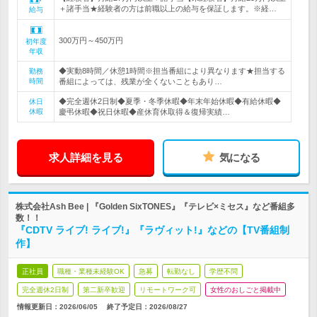
＋諸手当★経験者の方は前職以上の給与を保証します。※経…
給与
300万円～450万円
初年度
年収
◆実動8時間／休憩1時間※担当番組により異なります★担当する
勤務
時間
番組によっては、残業が全くないこともあり…
◆完全週休2日制◆夏季・冬季休暇◆年末年始休暇◆有給休暇◆
休日
休暇
慶弔休暇◆祝日休暇◆産休育休取得＆復帰実績…
求人詳細を見る
気になる
株式会社Ash Bee | 『Golden SixTONES』『テレビ×ミセス』など番組多
数！！
『CDTV ライブ! ライブ!』『ラヴィット!』などの【TV番組制
作】
正社員
職種・業種未経験OK
急募
転勤なし
学歴不問
完全週休2日制
第二新卒歓迎
リモートワーク可
女性のおしごと掲載中
情報更新日：2026/06/05
終了予定日：
2026/08/27