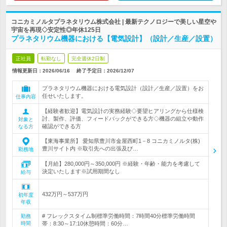
コニカミノルタプラネタリウム株式会社 | 最新テクノロジーで美しい星空や
宇宙を再現◇安定性◎年休125日
プラネタリウム機器における【電気設計】（設計／生産／設置）
正社員
転勤なし
完全週休2日制
情報更新日：2026/06/16
終了予定日：
2026/12/07
プラネタリウム機器における電気設計（設計／生産／設置）をお
任せいたします。
仕事内容
【経験者歓迎】電気設計の実務経験◇要望ヒアリングから仕様検
討、製作、評価、フィードバックができる方◇機器の組立や動作
対象と
確認ができる方
なる方
【東海事業所】 愛知県豊川市金屋西町1－8 コニカミノルタ(株)
豊川サイト内 ※取引先への出張及び…
勤務地
【月給】280,000円～350,000円 ※経験・年齢・能力を考慮して
決定いたします※試用期間なし
給与
432万円～537万円
初年度
年収
# フレックスタイム制標準労働時間：7時間40分標準労働時間
勤務
時間
帯：8:30～17:10休憩時間：60分…