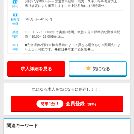
月給27万9000円～+ 交通費※経験・能力・スキル等を考慮の上、
当社規定により優遇します。※上記月給には45時間分…
給与
318万円～420万円
初年度
年収
10：00～22：00の中で実働8時間、休憩60分※標準的な勤務時間
勤務
時間
例／10:00～19:00※配属…
■完全週休2日制※担当番組によって異なる場合あり※配属先によ
休日
休暇
り土日も可能です。◆祝日◆年末年始休暇◆…
求人詳細を見る
気になる
気になる求人を気になるに保存しよう！
会員登録
簡単1分！
（無料）
関連キーワード