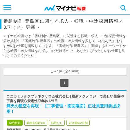
番組制作 豊島区に関する求人・転職・中途採用情報＜
8/7（金）更新＞
マイナビ転職では「番組制作 豊島区」に関連する転職・求人・中途採用情報を
多数掲載中!「番組制作 豊島区」の転職・求人情報を探しているあなたにおす
すめのお仕事を掲載しています。「番組制作 豊島区」に関連するキーワードか
らも転職・求人情報をお探しいただけるので、あなたにぴったりのお仕事を見
つけてみてください!
1～4件 (全4件中)
1
コニカミノルタプラネタリウム株式会社 | 最新テクノロジーで美しい星空や
宇宙を再現◇安定性◎年休125日
満天の星空を再現！【工事管理・図面製図】正社員登用前提採
用！
契約社員
業種未経験OK
転勤なし
完全週休2日制
情報更新日：2026/06/16
終了予定日：
2026/12/07