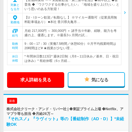
普免 ◆「ワクワクする仕事がしたい」「地域を盛り上げたい」と
対象と
いう思いのある方歓迎！
なる方
【U・Iターン歓迎／転勤なし 】 ※マイカー通勤可（従業員用無
料駐車場あり） ■本社 香川県丸亀市…
勤務地
月給 217,000円 ～ 300,000円 ＋ 諸手当※年齢、経験、能力を考
慮の上、優遇します。※最長3ヶ月間の試…
給与
9：00～17：30（実働7.5時間／休憩60分）※月平均残業時間は
勤務
時間
20時間ほど# ★残業が少ない理…
* 年間休日数113日* 週休2日制（月8～11日休み／基本、日・祝日
休日
休暇
は休み）* 有給休暇（6ヶ月経…
求人詳細を見る
気になる
新着
株式会社クリーク・アンド・リバー社 | ◆東証プライム上場 ◆Netflix、ア
マプラ等も担当 ◆月給26万～
『それスノ』『ラヴィット』等の【番組制作（AD・D）】*未経
験OK