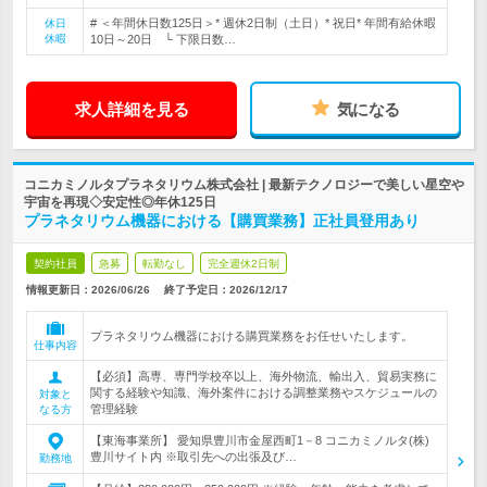
# ＜年間休日数125日＞* 週休2日制（土日）* 祝日* 年間有給休暇
休日
休暇
10日～20日 └ 下限日数…
求人詳細を見る
気になる
コニカミノルタプラネタリウム株式会社 | 最新テクノロジーで美しい星空や
宇宙を再現◇安定性◎年休125日
プラネタリウム機器における【購買業務】正社員登用あり
契約社員
急募
転勤なし
完全週休2日制
情報更新日：2026/06/26
終了予定日：
2026/12/17
プラネタリウム機器における購買業務をお任せいたします。
仕事内容
【必須】高専、専門学校卒以上、海外物流、輸出入、貿易実務に
関する経験や知識、海外案件における調整業務やスケジュールの
対象と
管理経験
なる方
【東海事業所】 愛知県豊川市金屋西町1－8 コニカミノルタ(株)
豊川サイト内 ※取引先への出張及び…
勤務地