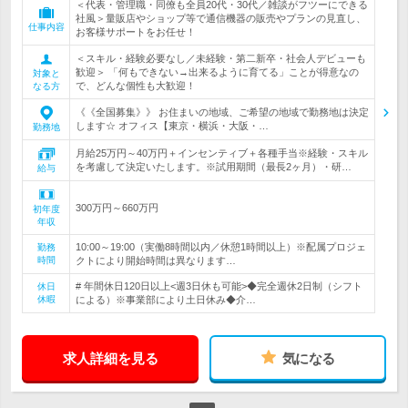
＜代表・管理職・同僚も全員20代・30代／雑談がフツーにできる
社風＞量販店やショップ等で通信機器の販売やプランの見直し、
仕事内容
お客様サポートをお任せ！
＜スキル・経験必要なし／未経験・第二新卒・社会人デビューも
歓迎＞ 「何もできない→出来るように育てる」ことが得意なの
対象と
で、どんな個性も大歓迎！
なる方
《《全国募集》》 お住まいの地域、ご希望の地域で勤務地は決定
します☆ オフィス【東京・横浜・大阪・…
勤務地
月給25万円～40万円＋インセンティブ＋各種手当※経験・スキル
を考慮して決定いたします。※試用期間（最長2ヶ月）・研…
給与
300万円～660万円
初年度
年収
10:00～19:00（実働8時間以内／休憩1時間以上）※配属プロジェ
勤務
時間
クトにより開始時間は異なります…
# 年間休日120日以上<週3日休も可能>◆完全週休2日制（シフト
休日
休暇
による）※事業部により土日休み◆介…
求人詳細を見る
気になる