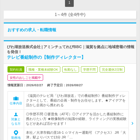
1
1～4件 (全4件中)
おすすめの求人・転職情報
びわ湖放送株式会社 | アミンチュてれびBBC｜滋賀を拠点に地域密着の情報
を発信！
テレビ番組制作の【制作ディレクター】
契約社員
職種・業種未経験OK
転勤なし
学歴不問
完全週休2日制
女性のおしごと掲載中
情報更新日：2026/02/27
終了予定日：
2026/08/27
《滋賀のテレビ局「びわ湖放送」での番組制作》番組制作ディレ
クターとして、番組の企画・制作をお任せします。★アイデアを
仕事内容
活かし企画から携われる
◎学歴不問 ◎要普免（AT可）◎アイデアを活かした番組制作に
携わりたい方 ★映像制作の知識や経験、ライティングの実務経験
対象と
などがあれば活かせます！
なる方
本社／大津市鶴の里16-1 ☆マイカー通勤可 《アクセス》 JR「大
津」駅よりバスで13分 JR「…
勤務地