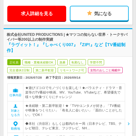
求人詳細を見る
気になる
株式会社UNITED PRODUCTIONS | ★マツコの知らない世界・トークサバ
イバー等200以上の制作実績
『ラヴィット！』『しゃべくり007』『ZIP!』など【TV番組制
作】
正社員
職種・業種未経験OK
急募
転勤なし
学歴不問
完全週休2日制
第二新卒歓迎
リモートワーク可
女性のおしごと掲載中
情報更新日：2026/07/28
終了予定日：
2026/09/14
★遊びゴコロでモノづくりを楽しむ！★バラエティ・ドラマ・音
楽等のTV番組や映画、MV、YouTube、VTubeなど、希望優先で
仕事内容
様々な映像づくりにチャレンジ
★未経験・第二新卒歓迎！★「TVやエンタメが好き」「TV番組
や映像をつくりたい」「有名人に会いたい」「面白いことがした
対象と
い」でOK！
なる方
◆本社（渋谷区）もしくは都内のキー局（日本テレビ、TBS、テ
レビ朝日、テレビ東京、フジテレビ、NH…
勤務地