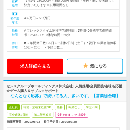
【月給】280,000円～350,000円 ※経験・年齢・能力を考慮して
決定いたします※試用期間なし
給与
432万円～537万円
初年度
年収
# フレックスタイム制標準労働時間：7時間40分標準労働時間
勤務
時間
帯：8:30～17:10休憩時間：60分…
# ＜年間休日数125日＞* 週休2日制（土日）* 祝日* 年間有給休暇
休日
休暇
10日～20日 └ 下限日数…
求人詳細を見る
気になる
センスグループホールディングス株式会社 | 人柄採用/全員面接/趣味も応援
☆ゲーム購入＆サブスクサポート
「なんとなく応募」で続いてる人、多いです。【営業総合職】
正社員
職種・業種未経験OK
急募
転勤なし
学歴不問
完全週休2日制
第二新卒歓迎
女性のおしごと掲載中
情報更新日：2026/08/03
終了予定日：
2026/09/28