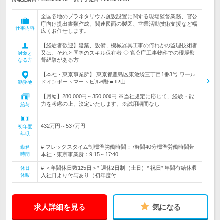
全国各地のプラネタリウム施設設置に関する現場監督業務、官公
庁向け提出書類作成、関連図面の製図、営業活動技術支援など幅
仕事内容
広くお任せします。
【経験者歓迎】建築、設備、機械器具工事の何れかの監理技術者
又は、それと同等のスキル保有者 ◇ 官公庁工事物件での現場監
対象と
督経験がある方
なる方
【本社・東京事業所】 東京都豊島区東池袋三丁目1番3号 ワール
ドインポートマートビル6階 ■JR山…
勤務地
【月給】280,000円～350,000円 ※当社規定に応じて、経験・能
力を考慮の上、決定いたします。※試用期間なし
給与
432万円～537万円
初年度
年収
# フレックスタイム制標準労働時間：7時間40分標準労働時間帯
勤務
時間
本社・東京事業所：9:15～17:40…
# ＜年間休日数125日＞* 週休2日制（土日）* 祝日* 年間有給休暇
休日
休暇
入社日より付与あり（初年度付…
求人詳細を見る
気になる