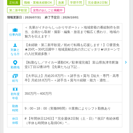
正社員
職種・業種未経験OK
急募
学歴不問
完全週休2日制
第二新卒歓迎
女性のおしごと掲載中
情報更新日：2026/07/31
終了予定日：
2026/10/01
＜ 先輩がイチからしっかりサポート♪ ＞地域密着の番組制作を担
当、企画から取材・撮影・編集・放送まで幅広く携わり、地域の
仕事内容
魅力を伝えます！
【未経験・第二新卒歓迎／初めて転職も応援します！】◎要普免
★20代～30代活躍中！地域貢献志向の方にピッタリ★UIターンで
対象と
の入社実績多数！
なる方
【転勤なし／マイカー通勤OK／駐車場完備】 富山県魚津市釈迦
堂1丁目12番18号 【先輩たちは下記…
勤務地
【大卒以上】月給20.8万円～＋諸手当＋賞与【短大・専門・高専
卒】月給18.8万円～＋諸手当＋賞与※経験・能力・適性…
給与
350万円～400万円
初年度
年収
勤務
9：00～18：00（実働8時間）※業務によりシフト勤務あり
時間
# 【年間休日124日】* 完全週休2日制（土・日）* 祝日* 有給休暇
休日
休暇
（半休も時間休も取得OK）*…