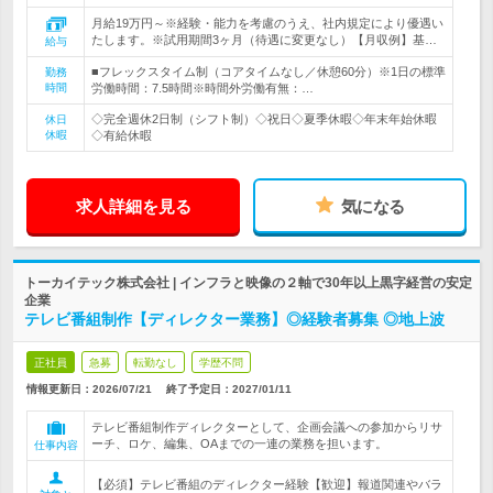
月給19万円～※経験・能力を考慮のうえ、社内規定により優遇い
たします。※試用期間3ヶ月（待遇に変更なし）【月収例】基…
給与
■フレックスタイム制（コアタイムなし／休憩60分）※1日の標準
勤務
時間
労働時間：7.5時間※時間外労働有無：…
◇完全週休2日制（シフト制）◇祝日◇夏季休暇◇年末年始休暇
休日
休暇
◇有給休暇
求人詳細を見る
気になる
トーカイテック株式会社 | インフラと映像の２軸で30年以上黒字経営の安定
企業
テレビ番組制作【ディレクター業務】◎経験者募集 ◎地上波
正社員
急募
転勤なし
学歴不問
情報更新日：2026/07/21
終了予定日：
2027/01/11
テレビ番組制作ディレクターとして、企画会議への参加からリサ
ーチ、ロケ、編集、OAまでの一連の業務を担います。
仕事内容
【必須】テレビ番組のディレクター経験【歓迎】報道関連やバラ