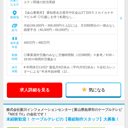
対象と
エティ関連の担当実績
なる方
【金山事業所】 愛知県名古屋市中区金山3丁目8-5 スカイカナヤ
マビル4F ◎引越しを伴う転勤なし…
勤務地
月給246,000円～369,000円※上記には、月32時間分の一律みなし
残業手当（46,000円～69,000円）…
給与
400万円～480万円
初年度
年収
◎事業場外労働のみなし労働時間制（1日8時間）※参考／9:00～
勤務
時間
18:00※時間外労働あり
# 年間休日110日* 最低月8日休み（平均月9日休み）※会社カレン
休日
休暇
ダーによる* 年末年始休暇（12…
求人詳細を見る
気になる
株式会社新川インフォメーションセンター | 富山県魚津市のケーブルテレビ
『NICE TV』の会社です！
未経験歓迎！ ケーブルテレビの【番組制作スタッフ】大募集！