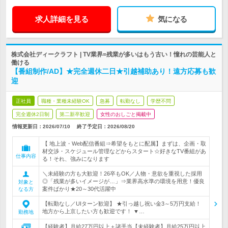
求人詳細を見る
気になる
株式会社ディークラフト | TV業界=残業が多いはもう古い！憧れの芸能人と
働ける
【番組制作/AD】★完全週休二日★引越補助あり！遠方応募も歓
迎
正社員
職種・業種未経験OK
急募
転勤なし
学歴不問
完全週休2日制
第二新卒歓迎
女性のおしごと掲載中
情報更新日：2026/07/10
終了予定日：
2026/08/20
【 地上波・Web配信番組⇒希望をもとに配属】まずは、企画・取
材交渉・スケジュール管理などからスタート☆好きなTV番組があ
仕事内容
る！それ、強みになります
＼未経験の方も大歓迎！26卒もOK／人物・意欲を重視した採用
◎「残業が多いイメージが…」⇒業界高水準の環境を用意！優良
対象と
案件ばかり★20～30代活躍中
なる方
【転勤なし／UIターン歓迎】 ★引っ越し祝い金3～5万円支給！
地方から上京したい方も歓迎です！ ▼…
勤務地
【経験者】月給27万円以上＋諸手当【未経験者】月給25万円以上