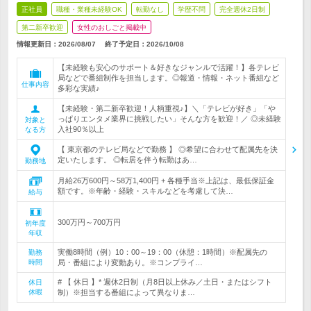
正社員
職種・業種未経験OK
転勤なし
学歴不問
完全週休2日制
第二新卒歓迎
女性のおしごと掲載中
情報更新日：2026/08/07
終了予定日：
2026/10/08
【未経験も安心のサポート＆好きなジャンルで活躍！】各テレビ
局などで番組制作を担当します。◎報道・情報・ネット番組など
仕事内容
多彩な実績♪
【未経験・第二新卒歓迎！人柄重視♪】＼「テレビが好き」「や
っぱりエンタメ業界に挑戦したい」そんな方を歓迎！／ ◎未経験
対象と
入社90％以上
なる方
【 東京都のテレビ局などで勤務 】 ◎希望に合わせて配属先を決
定いたします。 ◎転居を伴う転勤はあ…
勤務地
月給26万600円～58万1,400円 + 各種手当※上記は、最低保証金
額です。※年齢・経験・スキルなどを考慮して決…
給与
300万円～700万円
初年度
年収
実働8時間（例）10：00～19：00（休憩：1時間）※配属先の
勤務
時間
局・番組により変動あり。※コンプライ…
# 【 休日 】* 週休2日制（月8日以上休み／土日・またはシフト
休日
休暇
制）※担当する番組によって異なりま…