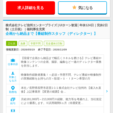
求人詳細を見る
気になる
株式会社テレビ信州エンタープライズ | UIターン歓迎│年休124日｜完休2日
制（土日祝）｜福利厚生充実
企画から納品まで【番組制作スタッフ（ディレクター）】
正社員
急募
学歴不問
完全週休2日制
情報更新日：2026/05/19
終了予定日：
2026/11/09
【現場で企画から納品まで幅広くスキルを磨ける】テレビ番組や
映像コンテンツの企画、撮影、編集など一連のディレクター業務
仕事内容
を担当します。
映像制作経験者募集！＜必須＞学歴不問、テレビ番組や映像制作
対象と
の実務経験をお持ちの方＜歓迎＞Ｕ・Ｉターン希望の方
なる方
本社／長野県長野市若里1-1-1 株式会社テレビ信州内 【雇入れ直
後】上記事業所 【変更の範囲】会…
勤務地
月給181,000円～213,000円※経験、能力等を考慮の上、当社規定
により優遇します。※試用期間6ヵ月（待遇変更…
給与