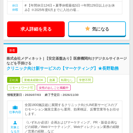
# 【年間休日124日＋夏季休暇最低5日⇒年間129日以上がお休
休日
休暇
み】※2025年度6月までに入社の場…
求人詳細を見る
気になる
新着
株式会社メディネット | 【安定基盤あり】医療機関向けデジタルサイネージ
などを手掛ける
クリニック向け新サービスの【マーケティング】★長野勤務
正社員
業種未経験OK
急募
転勤なし
学歴不問
リモートワーク可
女性のおしごと掲載中
情報更新日：2026/07/03
終了予定日：
2026/11/30
全国1800施設超に展開するクリニック向けLINE新サービスのプ
ロモーション施策立案から運用、効果検証、反響営業等をお任せ
仕事内容
します。
《いずれか必須》企画およびマーケティング、PR・販促企画な
どの経験／Webマーケティング、Webディレクション業務の経験
対象と
／営業の経験…など
なる方