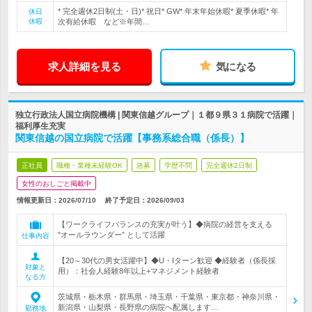
* 完全週休2日制(土・日)* 祝日* GW* 年末年始休暇* 夏季休暇* 年
休日
休暇
次有給休暇 など※年間…
求人詳細を見る
気になる
独立行政法人国立病院機構 | 関東信越グループ｜１都９県３１病院で活躍｜
福利厚生充実
関東信越の国立病院で活躍【事務系総合職（係長）】
正社員
職種・業種未経験OK
急募
学歴不問
完全週休2日制
女性のおしごと掲載中
情報更新日：2026/07/10
終了予定日：
2026/09/03
【ワークライフバランスの充実が叶う】◆病院の経営を支える
"オールラウンダー” として活躍
仕事内容
【20～30代の男女活躍中】◆U・Iターン歓迎 ◆経験者（係長採
対象と
用）：社会人経験8年以上+マネジメント経験者
なる方
茨城県・栃木県・群馬県・埼玉県・千葉県・東京都・神奈川県・
新潟県・山梨県・長野県の病院へ配属します…
勤務地