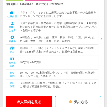
情報更新日：2026/07/02
終了予定日：
2026/08/20
「ディオクリニック」にご来院いただいたお客様への入会提案＆
カウンセリングなどをお任せします。
仕事内容
《第二新卒歓迎・学歴不問》◇営業・接客経験者優遇！ ★年功序
列ではなく正当に評価されたい方 ★新店舗のオープンに伴いポス
対象と
トも続々と増加中！
なる方
★転勤なし ★札幌、仙台、東京、横浜、川崎、千葉、さいたま、
名古屋、大阪、神戸、京都、広島、福岡の…
勤務地
月給36.5万円～53万円＋インセンティブ※みなし残業（20時間
分・32,353円以上）が含まれます。超過分は別途支…
給与
400万円～900万円
初年度
年収
10：00～20：00上記時間の中でシフト制（実働8時間／休憩1時
勤務
時間
間）【シフト例】* 早番 10：0…
＜年間休日110日程度＞* 週休2日制（シフト制/月8日～9日）※月
休日
休暇
に3日ほど希望休取得可能。店舗に…
求人詳細を見る
気になる