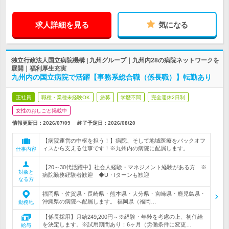
求人詳細を見る
気になる
独立行政法人国立病院機構 | 九州グループ｜九州内28の病院ネットワークを
展開｜福利厚生充実
九州内の国立病院で活躍【事務系総合職（係長職）】転勤あり
正社員
職種・業種未経験OK
急募
学歴不問
完全週休2日制
女性のおしごと掲載中
情報更新日：2026/07/09
終了予定日：
2026/08/20
【病院運営の中枢を担う！】病院、そして地域医療をバックオフ
ィスから支える仕事です！※九州内の病院に配属します。
仕事内容
【20～30代活躍中】社会人経験・マネジメント経験がある方 ※
対象と
病院勤務経験者歓迎 ◆U・Iターンも歓迎
なる方
福岡県・佐賀県・長崎県・熊本県・大分県・宮崎県・鹿児島県・
沖縄県の病院へ配属します。 福岡県（福岡…
勤務地
【係長採用】月給249,200円～※経験・年齢を考慮の上、初任給
を決定します。※試用期間あり：6ヶ月（労働条件に変更…
給与