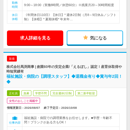
勤務
9:00～18:00（実働8時間／休憩60分）※残業月20～30時間程度
時間
《年間休日110日》【休日】* 週休2日制（月8～9日休み／シフト
休日
休暇
制）【休暇】* 夏期休暇* 年末年…
求人詳細を見る
気になる
新着
株式会社馬渕商事 | 創業60年の安定企業/「えるぼし」認定！産育休取得や
時短実績有
福祉施設・病院の【調理スタッフ】◆退職金有り◆賞与年2回！
◆
正社員
急募
学歴不問
完全週休2日制
第二新卒歓迎
女性のおしごと掲載中
情報更新日：2026/08/07
終了予定日：
2026/10/08
福祉施設・病院での調理業務をお任せします。■学歴・年齢不
問！ブランクがある方もOK！
仕事内容