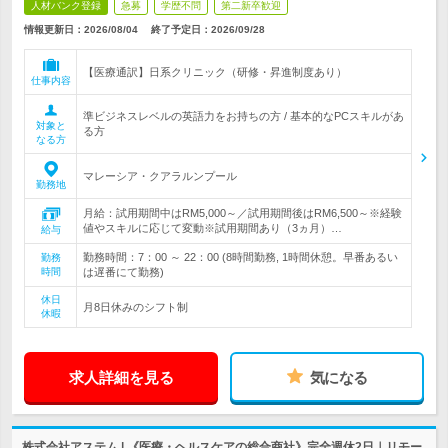
人材バンク登録
急募
学歴不問
第二新卒歓迎
情報更新日：2026/08/04
終了予定日：
2026/09/28
【医療通訳】日系クリニック（研修・昇進制度あり）
仕事内容
準ビジネスレベルの英語力をお持ちの方 / 基本的なPCスキルがあ
対象と
る方
なる方
マレーシア・クアラルンプール
勤務地
月給：試用期間中はRM5,000～／試用期間後はRM6,500～※経験
値やスキルに応じて変動※試用期間あり（3ヵ月）…
給与
勤務時間：7：00 ～ 22：00 (8時間勤務, 1時間休憩。早番あるい
勤務
時間
は遅番にて勤務)
休日
月8日休みのシフト制
休暇
求人詳細を見る
気になる
株式会社アステム | 《医療・ヘルスケアの総合商社》完全週休2日｜リモー