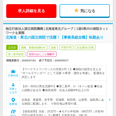
求人詳細を見る
気になる
独立行政法人国立病院機構 | 北海道東北グループ｜1道6県20の病院ネット
ワークを展開
北海道・東北の国立病院で活躍！【事務系総合職】転勤あり
正社員
職種・業種未経験OK
急募
学歴不問
完全週休2日制
第二新卒歓迎
女性のおしごと掲載中
情報更新日：2026/07/24
終了予定日：
2026/09/17
【ワークライフバランスの充実が叶う】◆病院の経営を支える
"オールラウンダー” として活躍 ※希望・適性を考慮し、配属先を
仕事内容
決定します
【20～30代の男女活躍中】◆第二新卒、U・Iターン歓迎 ◆社会
対象と
人経験がある方 ◆係長採用：社会人経験8年以上の方
なる方
北海道、青森県、岩手県、宮城県、秋田県、山形県、福島県にあ
る病院に配属します。 ※初任地は希望や適…
勤務地
【係長採用】月給：25万円～★モデル年収例：580万円（月収40
万円※諸手当含む）【一般職】大学卒月給：196,20…
給与