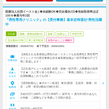
医療法人社団イースト会 | ◆未経験OK◆完全週休2日◆有給取得率ほぼ
100％◆賞与年2回
『男性専用クリニック』の【受付事務】基本定時退社*男性活躍
中
正社員
職種・業種未経験OK
急募
転勤なし
学歴不問
完全週休2日制
第二新卒歓迎
女性のおしごと掲載中
情報更新日：2026/07/31
終了予定日：
2026/10/01
【来院される患者様は男性のみ！スタッフも全員男性】男性専門
クリニックでの受付事務を担当★医療知識は一切不問★OJTで丁
仕事内容
寧に育成します！
【正社員デビューも歓迎】経歴・資格一切不問！人柄重視の採用
です★「人に寄り添う仕事がしたい」「事務に挑戦してみたい」
対象と
志望動機はこれでもOK！
なる方
【原則転勤なし★UIターン歓迎】 東京(新宿・五反田・新橋・渋
谷・上野・町田)/横浜/川崎/大宮/…
勤務地
月給23万7,188円～27万7,969円 ＋ 諸手当 ＋ 賞与年2回※あなた
の年齢・ご経験などを考慮して当院の規定…
給与
300万円～400万円
初年度