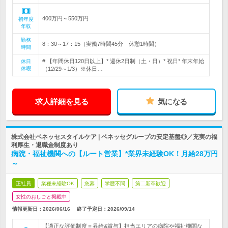
400万円～550万円
初年度
年収
勤務
8：30～17：15（実働7時間45分 休憩1時間）
時間
# 【年間休日120日以上】* 週休2日制（土・日）* 祝日* 年末年始
休日
休暇
（12/29～1/3）※休日…
求人詳細を見る
気になる
株式会社ベネッセスタイルケア | ベネッセグループの安定基盤◎／充実の福
利厚生・退職金制度あり
病院・福祉機関への【ルート営業】*業界未経験OK！月給28万円
～
正社員
業種未経験OK
急募
学歴不問
第二新卒歓迎
女性のおしごと掲載中
情報更新日：2026/06/16
終了予定日：
2026/09/14
【適正な評価制度＝昇給&賞与】担当エリアの病院や福祉機関な