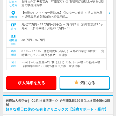
お持ちの方 ◆要普免（AT限定可）◎日商簿記3級以上があれば歓
対象と
迎 ◎男性活躍中
なる方
【転勤なし／マイカー通勤OK】 ◎UIターン歓迎 ＜ 法人事務局
＞ 鹿児島県姶良市加治木町仮屋町…
勤務地
月給)20万円～23.5万円+ 諸手当 ＋ 賞与年2回（前年度実績3.0ヶ
月分）【幹部候補】月給25.5万円～31.…
給与
300万円～460万円
初年度
年収
8：15～17：15（休憩時間60分あり）★月の残業は3h程度！ 定
勤務
時間
時退社している職員も多数！※研修…
≪休日≫◇完全週休2日制（土日）◇祝日≪休暇≫◇有給休暇
休日
休暇
（取得率100％）◇慶弔休暇◇介護・看護休暇…
求人詳細を見る
気になる
医療法人天空会 | 《女性社員活躍中♪》＃年間休日120日以上＃完全週休2日
制
好きな曜日に休める/有名クリニックの【治療サポート・受付】