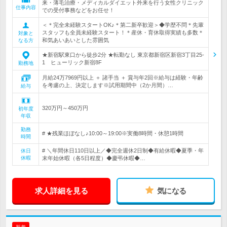
来・薄毛治療・メディカルダイエット外来を行う女性クリニック
仕事内容
での受付事務などをお任せ！
＜＊完全未経験スタートOK♪＊第二新卒歓迎＞◆学歴不問＊先輩
スタッフも全員未経験スタート！＊産休・育休取得実績も多数＊
対象と
和気あいあいとした雰囲気
なる方
★新宿駅東口から徒歩2分 ★転勤なし 東京都新宿区新宿3丁目25-
1 ヒューリック新宿8F
勤務地
月給24万7969円以上 ＋ 諸手当 ＋ 賞与年2回※給与は経験・年齢
を考慮の上、決定します※試用期間中（2か月間）…
給与
320万円～450万円
初年度
年収
勤務
# ★残業ほぼなし♪10:00～19:00※実働8時間・休憩1時間
時間
# ＼年間休日110日以上／◆完全週休2日制◆有給休暇◆夏季・年
休日
休暇
末年始休暇（各5日程度）◆慶弔休暇◆…
求人詳細を見る
気になる