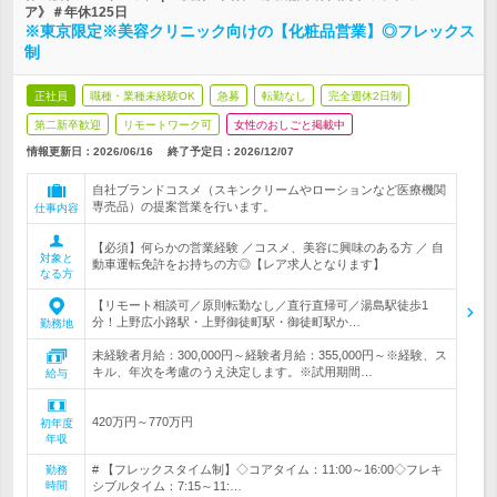
ア》＃年休125日
※東京限定※美容クリニック向けの【化粧品営業】◎フレックス
制
正社員
職種・業種未経験OK
急募
転勤なし
完全週休2日制
第二新卒歓迎
リモートワーク可
女性のおしごと掲載中
情報更新日：2026/06/16
終了予定日：
2026/12/07
自社ブランドコスメ（スキンクリームやローションなど医療機関
専売品）の提案営業を行います。
仕事内容
【必須】何らかの営業経験 ／コスメ、美容に興味のある方 ／ 自
対象と
動車運転免許をお持ちの方◎【レア求人となります】
なる方
【リモート相談可／原則転勤なし／直行直帰可／湯島駅徒歩1
分！上野広小路駅・上野御徒町駅・御徒町駅か…
勤務地
未経験者月給：300,000円～経験者月給：355,000円～※経験、ス
キル、年次を考慮のうえ決定します。※試用期間…
給与
420万円～770万円
初年度
年収
# 【フレックスタイム制】◇コアタイム：11:00～16:00◇フレキ
勤務
時間
シブルタイム：7:15～11:…