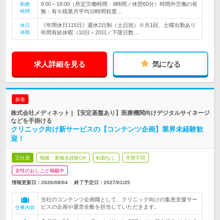
9:00～18:00（所定労働時間：8時間／休憩60分）時間外労働の有
勤務
時間
無：有※残業月平均10時間程度…
《年間休日115日》週休2日制（土日祝）※月1回、土曜出勤あり
休日
休暇
年間有給休暇（10日～20日／下限日数…
求人詳細を見る
気になる
新着
株式会社メディネット | 【安定基盤あり】医療機関向けデジタルサイネージ
などを手掛ける
クリニック向け新サービスの【コンテンツ企画】業界未経験歓
迎！
正社員
職種・業種未経験OK
転勤なし
学歴不問
女性のおしごと掲載中
情報更新日：2026/08/04
終了予定日：
2027/01/25
当社のコンテンツ企画職として、クリニック向けの集患支援サー
ビスの企画や運営全般を担当していただきます。
仕事内容