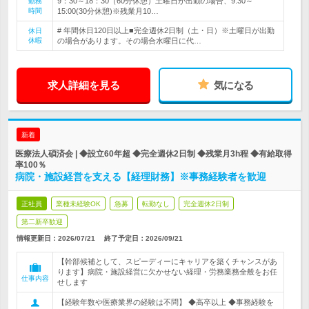
9：30～18：30（60分休憩）土曜日が出勤の場合、9:30～
勤務
時間
15:00(30分休憩)※残業月10…
# 年間休日120日以上■完全週休2日制（土・日）※土曜日が出勤
休日
休暇
の場合があります。その場合水曜日に代…
求人詳細を見る
気になる
新着
医療法人碩済会 | ◆設立60年超 ◆完全週休2日制 ◆残業月3h程 ◆有給取得
率100％
病院・施設経営を支える【経理財務】※事務経験者を歓迎
正社員
業種未経験OK
急募
転勤なし
完全週休2日制
第二新卒歓迎
情報更新日：2026/07/21
終了予定日：
2026/09/21
【幹部候補として、スピーディーにキャリアを築くチャンスがあ
ります】病院・施設経営に欠かせない経理・労務業務全般をお任
仕事内容
せします
【経験年数や医療業界の経験は不問】 ◆高卒以上 ◆事務経験を