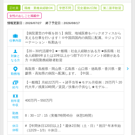
正社員
職種・業種未経験OK
学歴不問
完全週休2日制
第二新卒歓迎
女性のおしごと掲載中
情報更新日：2026/07/27
終了予定日：
2026/08/17
【病院運営の中枢を担う】病院、地域医療をバックオフィスから
支える仕事を行います！※中国四国内の病院に配属。※ジョブロ
仕事内容
ーテーション・転勤あり
【20～30代活躍中】■一般職：社会人経験がある方 ■係長職：社
会人経験6年または10年以上かつ部下のマネジメント経験がある
対象と
方 ※病院勤務経験者歓迎
なる方
鳥取県・島根県・岡山県・広島県・山口県・徳島県・香川県・愛
媛県・高知県の病院へ配属します。 【中国…
勤務地
【一般職】月給22万円～＋諸手当等★モデル月収例：29万円└ 20
代大卒／残業10時間／賃貸／扶養の子供なし★モデル…
給与
400万円～550万円
初年度
年収
勤務
8：30～17：15（実働7時間45分 休憩1時間）
時間
# 【年間休日120日以上】* 週休2日制（土・日）* 祝日* 年末年始
休日
休暇
（12/29～1/3）※休日…