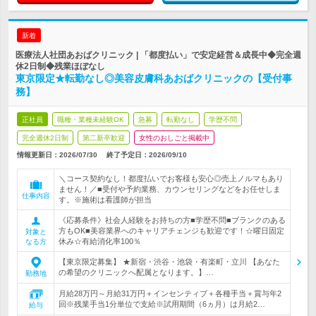
新着
医療法人社団あおばクリニック | 「都度払い」で安定経営＆成長中◆完全週
休2日制◆残業ほぼなし
東京限定★転勤なし◎美容皮膚科あおばクリニックの【受付事
務】
正社員
職種・業種未経験OK
急募
転勤なし
学歴不問
完全週休2日制
第二新卒歓迎
女性のおしごと掲載中
情報更新日：2026/07/30
終了予定日：
2026/09/10
＼コース契約なし！都度払いでお客様も安心◎売上ノルマもあり
ません！／■受付や予約業務、カウンセリングなどをお任せしま
仕事内容
す。※施術は看護師が担当
《応募条件》社会人経験をお持ちの方■学歴不問■ブランクのある
方もOK■美容業界へのキャリアチェンジも歓迎です！☆曜日固定
対象と
休み☆有給消化率100％
なる方
【東京限定募集】 ★新宿・渋谷・池袋・有楽町・立川 【あなた
の希望のクリニックへ配属となります。】…
勤務地
月給28万円～月給31万円＋インセンティブ＋各種手当＋賞与年2
回※残業手当1分単位で支給※試用期間（6ヵ月）は月給2…
給与