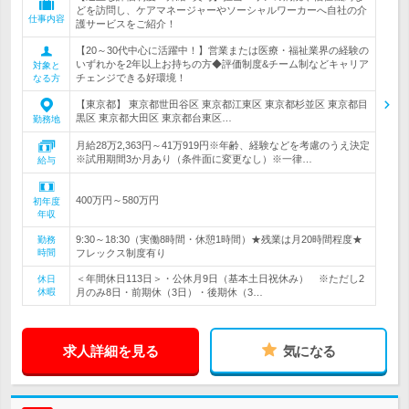
どを訪問し、ケアマネージャーやソーシャルワーカーへ自社の介
仕事内容
護サービスをご紹介！
【20～30代中心に活躍中！】営業または医療・福祉業界の経験の
いずれかを2年以上お持ちの方◆評価制度&チーム制などキャリア
対象と
チェンジできる好環境！
なる方
【東京都】 東京都世田谷区 東京都江東区 東京都杉並区 東京都目
黒区 東京都大田区 東京都台東区…
勤務地
月給28万2,363円～41万919円※年齢、経験などを考慮のうえ決定
※試用期間3か月あり（条件面に変更なし）※一律…
給与
400万円～580万円
初年度
年収
9:30～18:30（実働8時間・休憩1時間）★残業は月20時間程度★
勤務
時間
フレックス制度有り
＜年間休日113日＞・公休月9日（基本土日祝休み） ※ただし2
休日
休暇
月のみ8日・前期休（3日）・後期休（3…
求人詳細を見る
気になる