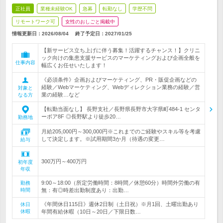
正社員
業種未経験OK
急募
転勤なし
学歴不問
リモートワーク可
女性のおしごと掲載中
情報更新日：2026/08/04
終了予定日：
2027/01/25
【新サービス立ち上げに伴う募集！活躍するチャンス！】クリニ
ック向けの集患支援サービスのマーケティングおよび企画全般を
仕事内容
幅広くお任せいたします！
《必須条件》企画およびマーケティング、PR・販促企画などの
経験／Webマーケティング、Webディレクション業務の経験／営
対象と
業の経験…など
なる方
【転勤当面なし】 長野支社／長野県長野市大字県町484-1 センタ
ーボア8F ◎長野駅より徒歩20…
勤務地
月給205,000円～300,000円※これまでのご経験やスキル等を考慮
して決定します。※試用期間3か月（待遇の変更…
給与
300万円～400万円
初年度
年収
9:00～18:00（所定労働時間：8時間／休憩60分）時間外労働の有
勤務
時間
無：有◎時差出勤制度あり：出勤…
《年間休日115日》週休2日制（土日祝）※月1回、土曜出勤あり
休日
休暇
年間有給休暇（10日～20日／下限日数…