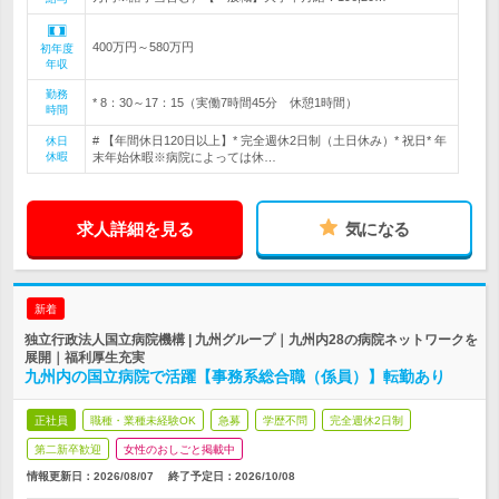
400万円～580万円
初年度
年収
勤務
* 8：30～17：15（実働7時間45分 休憩1時間）
時間
# 【年間休日120日以上】* 完全週休2日制（土日休み）* 祝日* 年
休日
休暇
末年始休暇※病院によっては休…
求人詳細を見る
気になる
新着
独立行政法人国立病院機構 | 九州グループ｜九州内28の病院ネットワークを
展開｜福利厚生充実
九州内の国立病院で活躍【事務系総合職（係員）】転勤あり
正社員
職種・業種未経験OK
急募
学歴不問
完全週休2日制
第二新卒歓迎
女性のおしごと掲載中
情報更新日：2026/08/07
終了予定日：
2026/10/08