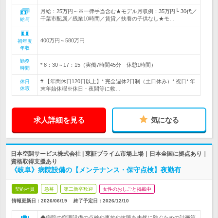
月給：25万円～※一律手当含む★モデル月収例：35万円└ 30代／
千葉市配属／残業10時間／賃貸／扶養の子供なし★モ…
給与
400万円～580万円
初年度
年収
勤務
* 8：30～17：15（実働7時間45分 休憩1時間）
時間
# 【年間休日120日以上】* 完全週休2日制（土日休み）* 祝日* 年
休日
休暇
末年始休暇※休日・夜間等に救…
求人詳細を見る
気になる
日本空調サービス株式会社 | 東証プライム市場上場｜日本全国に拠点あり｜
資格取得支援あり
《岐阜》病院設備の【メンテナンス・保守点検】夜勤有
契約社員
急募
第二新卒歓迎
女性のおしごと掲載中
情報更新日：2026/06/19
終了予定日：
2026/12/10
◆病院の空調設備の点検や事故や故障を未然に防ぐための計画策