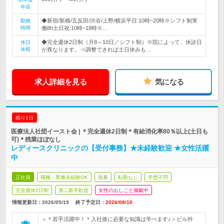
年収
◆新宿/新橋/五反田/渋谷/上野/横浜平日:10時~20時※シフト制実
勤務
時間
働8h土日祝:10時~18時※…
◆完全週休2日制（月8～10日／シフト制）※院によって、休診日
休日
休暇
が異なります。⇒調整できれば土日休みも…
求人詳細を見る
気になる
残り1日
医療法人社団イースト会 | ＊完全週休2日制＊有給消化率80％以上(土日も
可)＊残業ほぼなし
レディースクリニックの【受付事務】★未経験歓迎 ★女性活躍
中
正社員
職種・業種未経験OK
急募
転勤なし
学歴不問
完全週休2日制
第二新卒歓迎
女性のおしごと掲載中
情報更新日：2026/05/19
終了予定日：
2026/08/10
＜＊若手活躍中！＊入社後に必要な知識は学べます♪＞ピル外