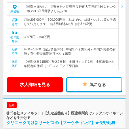
【転勤当面なし】 長野支社／長野県長野市大字県町484-1 センタ
ーボア8F ◎長野駅より徒歩20…
勤務地
月給205,000円～300,000円※これまでのご経験やスキル等を考慮
して決定します。※試用期間3か月（待遇の変更…
給与
300万円～400万円
初年度
年収
9:00～18:00（所定労働時間：8時間／休憩60分）時間外労働の有
勤務
時間
無：有◎時差出勤制度あり：出勤…
《年間休日115日》週休2日制（土日祝）※月1回、土曜出勤あり
休日
休暇
年間有給休暇（10日～20日／下限日数…
求人詳細を見る
気になる
新着
株式会社メディネット | 【安定基盤あり】医療機関向けデジタルサイネージ
などを手掛ける
クリニック向け新サービスの【マーケティング】★長野勤務