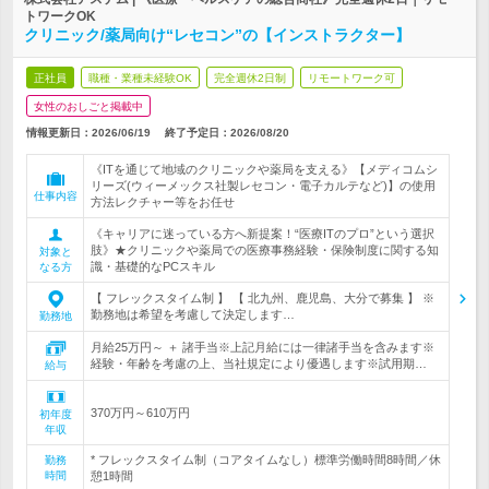
トワークOK
クリニック/薬局向け“レセコン”の【インストラクター】
正社員
職種・業種未経験OK
完全週休2日制
リモートワーク可
女性のおしごと掲載中
情報更新日：2026/06/19
終了予定日：
2026/08/20
《ITを通じて地域のクリニックや薬局を支える》【メディコムシ
リーズ(ウィーメックス社製レセコン・電子カルテなど)】の使用
仕事内容
方法レクチャー等をお任せ
《キャリアに迷っている方へ新提案！“医療ITのプロ”という選択
肢》★クリニックや薬局での医療事務経験・保険制度に関する知
対象と
識・基礎的なPCスキル
なる方
【 フレックスタイム制 】 【 北九州、鹿児島、大分で募集 】 ※
勤務地は希望を考慮して決定します…
勤務地
月給25万円～ ＋ 諸手当※上記月給には一律諸手当を含みます※
経験・年齢を考慮の上、当社規定により優遇します※試用期…
給与
370万円～610万円
初年度
年収
* フレックスタイム制（コアタイムなし）標準労働時間8時間／休
勤務
時間
憩1時間