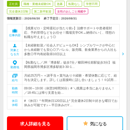
正社員
職種・業種未経験OK
急募
転勤なし
学歴不問
完全週休2日制
第二新卒歓迎
女性のおしごと掲載中
情報更新日：2026/06/30
終了予定日：
2026/08/31
【残業ゼロ・定時退社が当たり前♪】治療サポートや患者様対
応、予約管理などをお任せ！職場見学OK→納得のいく、理想の
仕事内容
転職を叶えましょう◎
【未経験歓迎／社会人デビューもOK】シンプルワークが中心だ
から未経験でも安心◎アパレル、販売職、飲食業界からの入社も
対象と
多数◎平均有給取得10日以上
なる方
【転勤なし／JR「博多駅」徒歩7分／櫛田神社前駅徒歩3分】 福
岡県福岡市博多区博多駅前3-30-1…
勤務地
月給25万円～＋諸手当＋賞与あり※経験・希望休数に応じて、給
与を決定します。詳しくは面接時に話し合いましょう！※試用…
給与
09:00～19:00（休憩1時間30分）# ＼残業は本当にありません！
勤務
時間
／18:45には帰り支度を始…
# 《休日》* 年間休日120日以上* 完全週休2日制※好きな曜日でお
休日
休暇
休みが可能です♪～平日休みのY…
求人詳細を見る
気になる