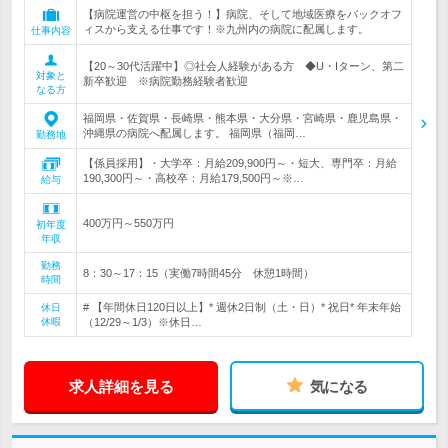
【病院運営の中枢を担う！】病院、そして地域医療をバックオフ
ィスから支える仕事です！※九州内の病院に配属します。
仕事内容
【20～30代活躍中】◎社会人経験がある方 ◆U・Iターン、第二
対象と
新卒歓迎 ※病院勤務経験者歓迎
なる方
福岡県・佐賀県・長崎県・熊本県・大分県・宮崎県・鹿児島県・
沖縄県の病院へ配属します。 福岡県（福岡…
勤務地
【係員採用】・大学卒：月給209,900円～・短大、専門卒：月給
190,300円～・高校卒：月給179,500円～※…
給与
400万円～550万円
初年度
年収
勤務
8：30～17：15（実働7時間45分 休憩1時間）
時間
# 【年間休日120日以上】* 週休2日制（土・日）* 祝日* 年末年始
休日
休暇
（12/29～1/3）※休日…
求人詳細を見る
気になる