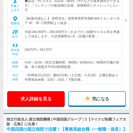
◆必須：PCスキル（Excel・Word・PPTなどの基本操作ができる
方）／コンテンツや販促物の企画、原稿制作にチャレンジしたい
対象と
方
なる方
【転勤当面なし】 長野支社／長野県長野市県町484-1 センターボ
ア 4F・8F ◎長野駅より徒歩…
勤務地
月給180,000円～260,000円※これまでのご経験やスキル等を考慮
して決定します。※試用期間3か月（待遇の変更…
給与
250万円～351万円
初年度
年収
9:00～18:00（所定労働時間：8時間／休憩60分）時間外労働の有
勤務
時間
無：有※残業月平均10時間程度…
《年間休日115日》週休2日制（土日祝）※月1回、土曜出勤あり
休日
休暇
年間有給休暇（10日～20日／下限日数…
求人詳細を見る
気になる
独立行政法人 国立病院機構 | 中国四国グループ｜2【マイナビ転職フェア大
阪・広島】に出展！
中国四国の国立病院で活躍！【事務系総合職（一般職・係長）】