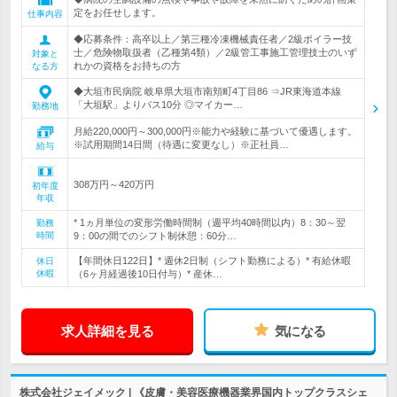
定をお任せします。
仕事内容
◆応募条件：高卒以上／第三種冷凍機械責任者／2級ボイラー技
士／危険物取扱者（乙種第4類）／2級管工事施工管理技士のいず
対象と
れかの資格をお持ちの方
なる方
◆大垣市民病院 岐阜県大垣市南頬町4丁目86 ⇒JR東海道本線
「大垣駅」よりバス10分 ◎マイカー…
勤務地
月給220,000円～300,000円※能力や経験に基づいて優遇します。
※試用期間14日間（待遇に変更なし）※正社員…
給与
308万円～420万円
初年度
年収
* 1ヵ月単位の変形労働時間制（週平均40時間以内）8：30～翌
勤務
時間
9：00の間でのシフト制休憩：60分…
【年間休日122日】* 週休2日制（シフト勤務による）* 有給休暇
休日
休暇
（6ヶ月経過後10日付与）* 産休…
求人詳細を見る
気になる
株式会社ジェイメック | 《皮膚・美容医療機器業界国内トップクラスシェ