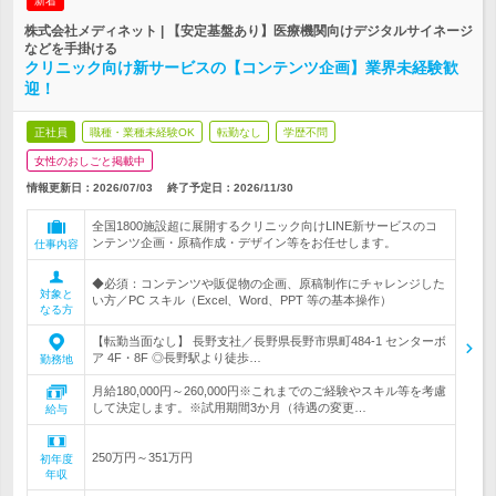
新着
株式会社メディネット | 【安定基盤あり】医療機関向けデジタルサイネージ
などを手掛ける
クリニック向け新サービスの【コンテンツ企画】業界未経験歓
迎！
正社員
職種・業種未経験OK
転勤なし
学歴不問
女性のおしごと掲載中
情報更新日：2026/07/03
終了予定日：
2026/11/30
全国1800施設超に展開するクリニック向けLINE新サービスのコ
ンテンツ企画・原稿作成・デザイン等をお任せします。
仕事内容
◆必須：コンテンツや販促物の企画、原稿制作にチャレンジした
対象と
い方／PC スキル（Excel、Word、PPT 等の基本操作）
なる方
【転勤当面なし】 長野支社／長野県長野市県町484-1 センターボ
ア 4F・8F ◎長野駅より徒歩…
勤務地
月給180,000円～260,000円※これまでのご経験やスキル等を考慮
して決定します。※試用期間3か月（待遇の変更…
給与
250万円～351万円
初年度
年収