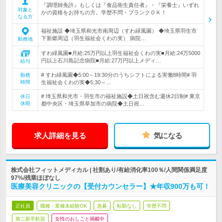
『調理師免許』もしくは『食品衛生責任者』・『栄養士』いずれ
対象と
かの資格をお持ちの方。学歴不問・ブランクＯＫ！
なる方
福祉施設 ◆埼玉県和光市南周辺（すわ緑風園） ◆埼玉県羽生市
下新郷周辺（羽生福祉会くわの実） 病院…
勤務地
すわ緑風園■月給:25万円以上羽生福祉会くわの実■月給:24万5000
円以上石川島記念病院■月給:27万円以上メディ…
給与
# すわ緑風園◆5:00～19:30分のうちシフトによる実働8時間# 羽
勤務
時間
生福祉会くわの実◆5:30～…
# 埼玉県和光市・羽生市の福祉施設◆土日祝含む週休2日制# 東京
休日
休暇
都中央区・埼玉県草加市の病院◆土日祝…
求人詳細を見る
気になる
株式会社フィットメディカル | 社割あり/有給消化率100％/人間関係満足度
97%/残業ほぼなし
医療美容クリニックの【受付カウンセラー】★年収900万も可！
正社員
職種・業種未経験OK
急募
転勤なし
学歴不問
第二新卒歓迎
女性のおしごと掲載中