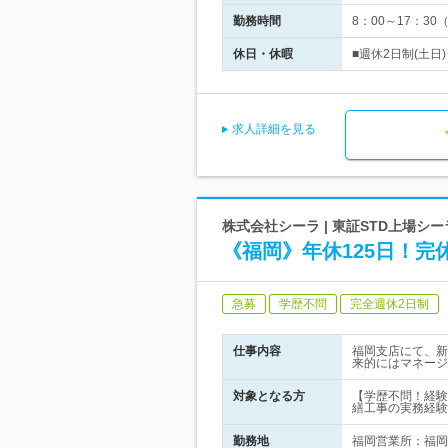
勤務時間
8：00～17：3
休日・休暇
■週休2日制(土日
求人詳細を見る
株式会社シーラ | 東証STD上場
《福岡》年休125日！
急募
学歴不問
完全週休2日制
仕事内容
福岡支店にて、新
来的にはマネージ
対象となる方
【学歴不問！経験
繕工事の実務経験
勤務地
福岡営業所：福岡