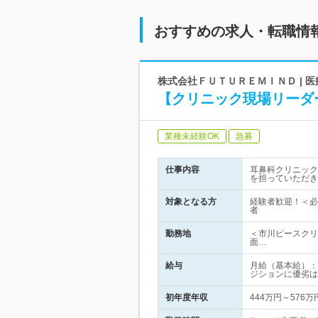
おすすめの求人・転職情
株式会社ＦＵＴＵＲＥＭＩＮＤ |
【クリニック現場リーダ
業種未経験OK
急募
仕事内容
耳鼻科クリニック
を担っていただき
対象となる方
経験者歓迎！＜必
者
勤務地
＜市川ピースクリ
面…
給与
月給（基本給）：
ジションに優劣は
初年度年収
444万円～576万