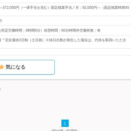
0円～572,000円（一律手当を含む）固定残業手当／月：92,000円～（固定残業時間45
円
0 （所定労働時間：8時間0分）休憩時間：60分時間外労働有無：有
日】* 完全週休2日制（土日祝）※休日出勤が発生した場合は、代休を取得いただき
気になる
中
1
1件〜2件（全2件中）