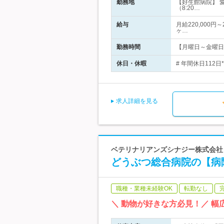
勤務地
【好生館病院】 
（8:20…
給与
月給220,000円
ヶ…
勤務時間
【月曜日～金曜日】*
休日・休暇
# 年間休日112
求人詳細を見る
ベテリナリアンズシナジー株式会社
どうぶつ総合病院の【病院
職種・業種未経験OK
転勤なし
＼ 動物が好きな方必見！／ 