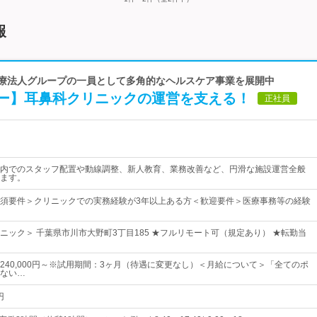
報
 医療法人グループの一員として多角的なヘルスケア事業を展開中
ー】耳鼻科クリニックの運営を支える！
正社員
内でのスタッフ配置や動線調整、新人教育、業務改善など、円滑な施設運営全般
ます。
須要件＞クリニックでの実務経験が3年以上ある方＜歓迎要件＞医療事務等の経験
ニック＞ 千葉県市川市大野町3丁目185 ★フルリモート可（規定あり） ★転勤当
240,000円～※試用期間：3ヶ月（待遇に変更なし）＜月給について＞「全てのポ
ない…
円