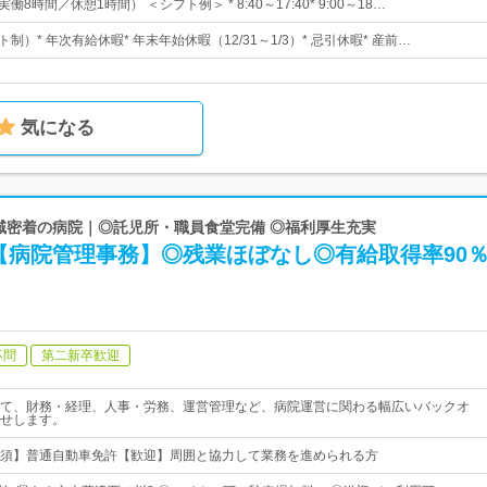
働8時間／休憩1時間） ＜シフト例＞ * 8:40～17:40* 9:00～18…
ト制）* 年次有給休暇* 年末年始休暇（12/31～1/3）* 忌引休暇* 産前…
気になる
地域密着の病院｜◎託児所・職員食堂完備 ◎福利厚生充実
【病院管理事務】◎残業ほぼなし◎有給取得率90
不問
第二新卒歓迎
て、財務・経理、人事・労務、運営管理など、病院運営に関わる幅広いバックオ
せします。
須】普通自動車免許【歓迎】周囲と協力して業務を進められる方