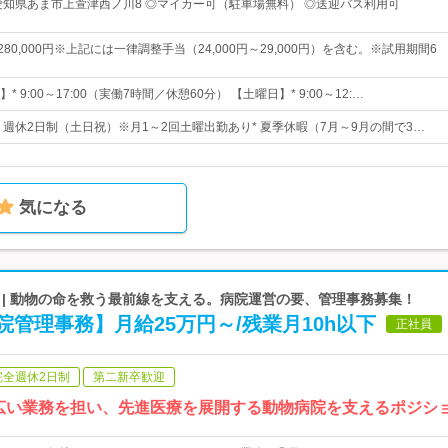
愛知県あま市上萱津西ノ川8 ◎マイカー可（駐車場無料） ◎送迎バス利用可
～280,000円※上記には一律調整手当（24,000円～29,000円）を含む。※試用期間6
 9:00～17:00（実働7時間／休憩60分） 【土曜日】* 9:00～12:…
日* 週休2日制（土日祝）※月1～2回土曜出勤あり* 夏季休暇（7月～9月の間で3…
気になる
 | 動物の命を救う最前線を支える。病院運営の要、管理事務募集！
管理事務】月給25万円～/残業月10h以下
正社員
完全週休2日制
第二新卒歓迎
幅広い業務を担い、先進医療を展開する動物病院を支えるポジシ