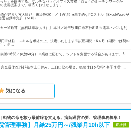
った」を解決する、マルチなバックオフィス業務／◎日々のルーチンワークか
の改善提案まで、幅広くお任せします。
物が好きな方大歓迎・未経験OK！／【必須】■基本的なPCスキル（Excel/Wordが
普通自動車免許（AT可）
カー通勤可（無料駐車場あり）】 本社／埼玉県川口市石神815 ※電車・バスを利
9万円※経験・スキルを考慮の上、決定いたします※試用期間：6ヵ月（期間中は契約
）。※…
00（実働8時間／休憩60分）※業務に応じて、シフトを変更する場合があります。└
日* 完全週休2日制└基本土日休み。土日出勤の場合、振替休日を取得* 冬季休暇* …
気になる
 | 動物の命を救う最前線を支える。病院運営の要、管理事務募集！
管理事務】月給25万円～/残業月10h以下
正社員