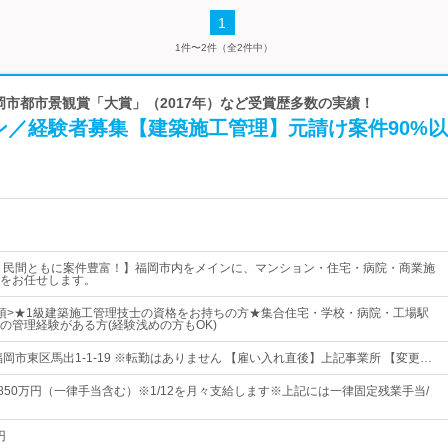
1
1件〜2件（全2件中）
福岡市都市景観賞「大賞」（2017年）など受賞歴多数の実績！
ン／経験者募集【建築施工管理】元請け案件90%
・民間ともに案件豊富！】福岡市内をメインに、マンション・住宅・病院・商業施
をお任せします。
須>★1級建築施工管理技士の資格をお持ちの方★集合住宅・学校・病院・工場駅
の管理経験がある方(経験浅めの方もOK)
岡市東区馬出1-1-19 ※転勤はありません 【雇い入れ直後】上記事業所 【変更…
～850万円（一律手当含む）※1/12を月々支給します※上記には一律固定残業手当/
円