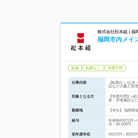
株式会社松本組 | 
福岡市内メイ
急募
転勤なし
学歴不問
仕事内容
【転勤なし/公共
設などの施工管理
対象となる方
【学歴不問】<必
舎・空港施設など
勤務地
【本社】 福岡県福
給与
年俸制450万円
月：60,000円…
初年度年収
450万円～850万