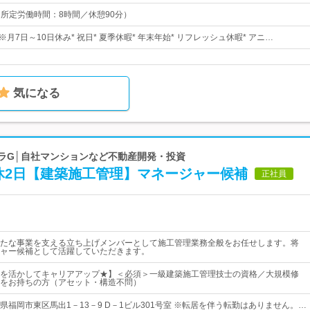
0（所定労働時間：8時間／休憩90分）
)※月7日～10日休み* 祝日* 夏季休暇* 年末年始* リフレッシュ休暇* アニ…
気になる
シーラG│自社マンションなど不動産開発・投資
完休2日【建築施工管理】マネージャー候補
正社員
たな事業を支える立ち上げメンバーとして施工管理業務全般をお任せします。将
ャー候補として活躍していただきます。
を活かしてキャリアアップ★】＜必須＞一級建築施工管理技士の資格／大規模修
をお持ちの方（アセット・構造不問）
県福岡市東区馬出1－13－9 D－1ビル301号室 ※転居を伴う転勤はありません。…