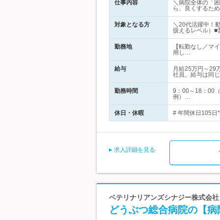
仕事内容
＼病院全体の「困
ら、良くするため
対象となる方
＼20代活躍中！動
扱えるレベル）■
勤務地
【転勤なし／マイ
用し…
給与
月給25万円～2
社員。給与は同じ
勤務時間
9：00～18：
例）…
休日・休暇
# 年間休日105
求人詳細を見る
ベテリナリアンズシナジー株式会社
どうぶつ総合病院の【病院