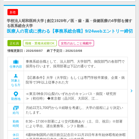
新着
学校法人昭和医科大学 | 創立1928年／医・歯・薬・保健医療の4学部を擁す
る医系総合大学
医療人の育成に携わる【事務系総合職】9/24webエントリー締切
正社員
職種・業種未経験OK
女性のおしごと掲載中
情報更新日：2026/08/07
終了予定日：
2026/10/08
事務系総合職として、法人部門、大学部門、病院部門の各部門で
採用を行います。採用部署は下記の通りです。
仕事内容
【応募条件】大学（大学院）もしくは専門学校卒業後、企業・病
対象と
院等で3年以上従事された方
なる方
≪東京/神奈川/山梨のいずれかのキャンパス・病院・研究所
≫（初任時） ◆東京都（品川区、大田区、江…
勤務地
月給22万1,700円から※経験を考慮し、大学の規程により決定い
たします。
給与
8:30～17:00※部署により交代勤務あり（土、日、祝日）※部署
勤務
時間
により早出、遅出業務等、シフト勤務…
4週8休制国民の祝日創立記念日※11月15日年末年始休暇有給休暇
休日