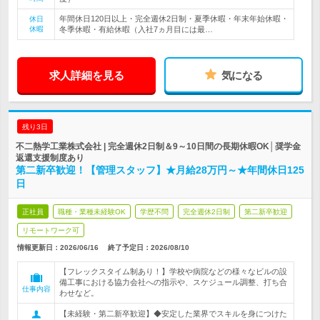
年間休日120日以上・完全週休2日制・夏季休暇・年末年始休暇・
休日
休暇
冬季休暇・有給休暇（入社7ヵ月目には最…
求人詳細を見る
気になる
残り3日
不二熱学工業株式会社 | 完全週休2日制＆9～10日間の長期休暇OK│奨学金
返還支援制度あり
第二新卒歓迎！【管理スタッフ】★月給28万円～★年間休日125
日
正社員
職種・業種未経験OK
学歴不問
完全週休2日制
第二新卒歓迎
リモートワーク可
情報更新日：2026/06/16
終了予定日：
2026/08/10
【フレックスタイム制あり！】学校や病院などの様々なビルの設
備工事における協力会社への指示や、スケジュール調整、打ち合
仕事内容
わせなど。
【未経験・第二新卒歓迎】◆安定した業界でスキルを身につけた