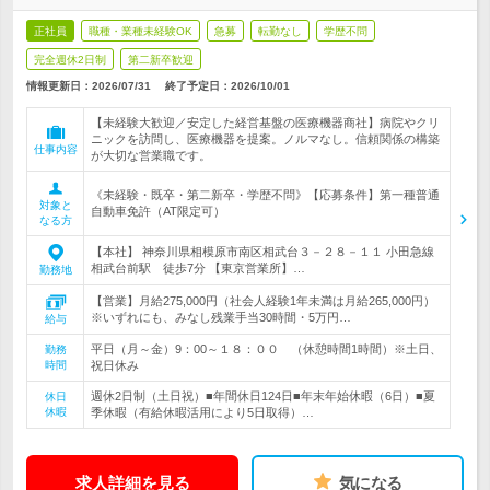
正社員
職種・業種未経験OK
急募
転勤なし
学歴不問
完全週休2日制
第二新卒歓迎
情報更新日：2026/07/31
終了予定日：
2026/10/01
【未経験大歓迎／安定した経営基盤の医療機器商社】病院やクリ
ニックを訪問し、医療機器を提案。ノルマなし。信頼関係の構築
仕事内容
が大切な営業職です。
《未経験・既卒・第二新卒・学歴不問》【応募条件】第一種普通
対象と
自動車免許（AT限定可）
なる方
【本社】 神奈川県相模原市南区相武台３－２８－１１ 小田急線
相武台前駅 徒歩7分 【東京営業所】…
勤務地
【営業】月給275,000円（社会人経験1年未満は月給265,000円）
※いずれにも、みなし残業手当30時間・5万円…
給与
平日（月～金）9：00～１８：００ （休憩時間1時間）※土日、
勤務
時間
祝日休み
週休2日制（土日祝）■年間休日124日■年末年始休暇（6日）■夏
休日
休暇
季休暇（有給休暇活用により5日取得）…
求人詳細を見る
気になる