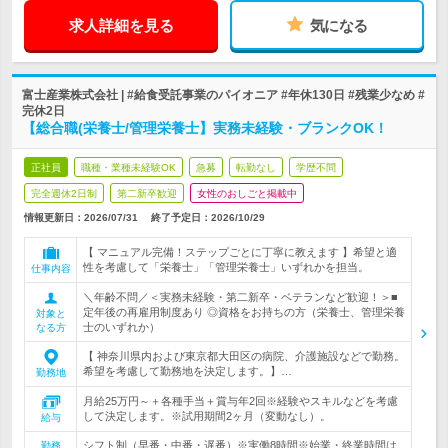
求人詳細を見る
気になる
富士産業株式会社 | #給食受託事業のパイオニア #年休130日 #残業少なめ #
完休2日
【総合職(栄養士/管理栄養士】実務未経験・ブランクOK！
正社員
職種・業種未経験OK
急募
転勤なし
学歴不問
完全週休2日制
第二新卒歓迎
女性のおしごと掲載中
情報更新日：2026/07/31
終了予定日：
2026/10/29
【 マニュアル完備！ステップごとに丁寧に教えます 】希望と適
性を考慮して「栄養士」「管理栄養士」いずれかを担当。
仕事内容
＼年齢不問／＜実務未経験・第二新卒・ベテランなど歓迎！＞■
定年後の再雇用制度あり ◎資格をお持ちの方（栄養士、管理栄養
対象と
士のいずれか）
なる方
【 神奈川県内および東京都大田区の病院、介護施設などで勤務。
希望を考慮して勤務地を決定します。】…
勤務地
月給25万円～＋各種手当＋賞与年2回※経験やスキルなどを考慮
して決定します。※試用期間2ヶ月（変動なし）。
給与
シフト制（早番・中番・遅番）※実働8時間※始業・終業時間は
勤務