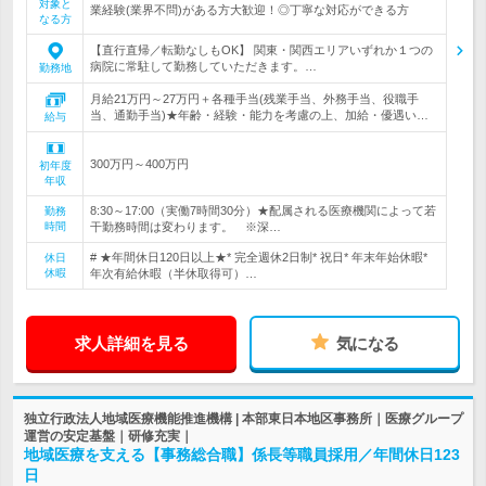
対象と
業経験(業界不問)がある方大歓迎！◎丁寧な対応ができる方
なる方
【直行直帰／転勤なしもOK】 関東・関西エリアいずれか１つの
病院に常駐して勤務していただきます。…
勤務地
月給21万円～27万円＋各種手当(残業手当、外務手当、役職手
当、通勤手当)★年齢・経験・能力を考慮の上、加給・優遇い…
給与
300万円～400万円
初年度
年収
8:30～17:00（実働7時間30分）★配属される医療機関によって若
勤務
時間
干勤務時間は変わります。 ※深…
# ★年間休日120日以上★* 完全週休2日制* 祝日* 年末年始休暇*
休日
休暇
年次有給休暇（半休取得可）…
求人詳細を見る
気になる
独立行政法人地域医療機能推進機構 | 本部東日本地区事務所｜医療グループ
運営の安定基盤｜研修充実｜
地域医療を支える【事務総合職】係長等職員採用／年間休日123
日