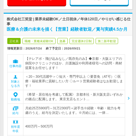
株式会社三笑堂 | 業界未経験OK／土日祝休／年休120日／やりがい感じる仕
事
医療＆介護の未来を描く【営業】経験者歓迎／賞与実績4.5か月
正社員
職種・業種未経験OK
急募
完全週休2日制
第二新卒歓迎
情報更新日：2026/07/24
終了予定日：
2026/09/21
【テレアポ・飛び込みなし／既存先のみ】◆京都・大阪エリアの
病院やクリニックのほか、介護施設や利用者様宅への訪問・商材
仕事内容
提案をお任せします！
＜20～30代活躍中＞◇短大・専門卒以上 ◇要普免（AT可）◇医
療・福祉業界に貢献したい方 ◇ルート営業経験者はなお歓迎しま
対象と
す！
なる方
《希望・居住地を考慮して配属》 京都本社・新大阪支店いずれか
の拠点に配属します。 東京支店もエント…
勤務地
月給25万5900円～31万2300円＋諸手当※経験・年齢・能力を考
慮のうえ、給与を決定いたします。※月給には、一律…
給与
400万円～500万円
初年度
年収