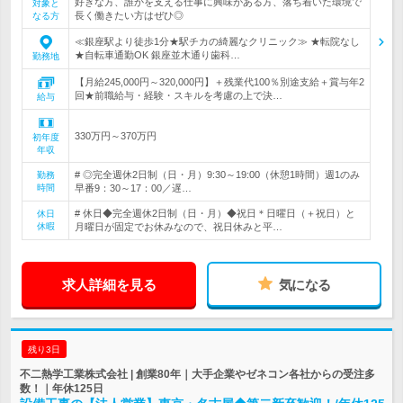
好きな方、誰かを支える仕事に興味がある方、落ち着いた環境で
対象と
長く働きたい方はぜひ◎
なる方
≪銀座駅より徒歩1分★駅チカの綺麗なクリニック≫ ★転院なし
★自転車通勤OK 銀座並木通り歯科…
勤務地
【月給245,000円～320,000円】＋残業代100％別途支給＋賞与年2
回★前職給与・経験・スキルを考慮の上で決…
給与
330万円～370万円
初年度
年収
# ◎完全週休2日制（日・月）9:30～19:00（休憩1時間）週1のみ
勤務
時間
早番9：30～17：00／遅…
# 休日◆完全週休2日制（日・月）◆祝日＊日曜日（＋祝日）と
休日
休暇
月曜日が固定でお休みなので、祝日休みと平…
求人詳細を見る
気になる
残り3日
不二熱学工業株式会社 | 創業80年｜大手企業やゼネコン各社からの受注多
数！｜年休125日