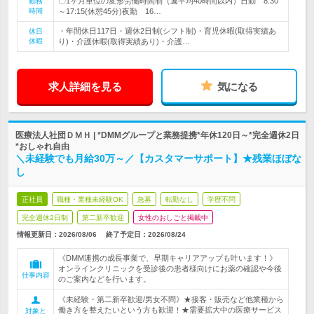
〇1ヶ月単位の変形労働時間制（週平均40時間以内）日勤 8:30
勤務
時間
～17:15(休憩45分)夜勤 16…
・年間休日117日・週休2日制(シフト制)・育児休暇(取得実績あ
休日
休暇
り)・介護休暇(取得実績あり)・介護…
求人詳細を見る
気になる
医療法人社団ＤＭＨ | *DMMグループと業務提携*年休120日～*完全週休2日
*おしゃれ自由
＼未経験でも月給30万～／【カスタマーサポート】★残業ほぼな
し
正社員
職種・業種未経験OK
急募
転勤なし
学歴不問
完全週休2日制
第二新卒歓迎
女性のおしごと掲載中
情報更新日：2026/08/06
終了予定日：
2026/08/24
《DMM連携の成長事業で、早期キャリアアップも叶います！》
オンラインクリニックを受診後の患者様向けにお薬の確認や今後
仕事内容
のご案内などを行います。
《未経験・第二新卒歓迎/男女不問》★接客・販売など他業種から
働き方を整えたいという方も歓迎！★需要拡大中の医療サービス
対象と