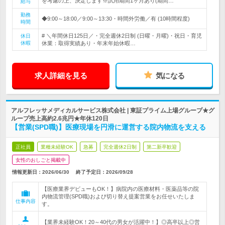
を考慮の上、決定します※試用期間1ヶ月あり(期間…
給与
勤務
◆9:00～18:00／9:00～13:30・時間外労働／有 (10時間程度)
時間
# ＼年間休日125日／・完全週休2日制 (日曜・月曜)・祝日・育児
休日
休暇
休業：取得実績あり・年末年始休暇…
求人詳細を見る
気になる
アルフレッサメディカルサービス株式会社 | 東証プライム上場グループ★グ
ループ売上高約2.6兆円★年休120日
【営業(SPD職)】医療現場を円滑に運営する院内物流を支える
正社員
業種未経験OK
急募
完全週休2日制
第二新卒歓迎
女性のおしごと掲載中
情報更新日：2026/06/30
終了予定日：
2026/09/28
【医療業界デビューもOK！】病院内の医療材料・医薬品等の院
内物流管理(SPD職)および切り替え提案営業をお任せいたしま
仕事内容
す。
【業界未経験OK！20～40代の男女が活躍中！】◎高卒以上◎営