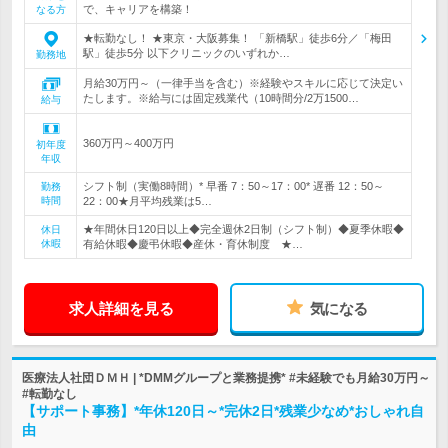
で、キャリアを構築！
なる方
★転勤なし！ ★東京・大阪募集！ 「新橋駅」徒歩6分／「梅田
駅」徒歩5分 以下クリニックのいずれか…
勤務地
月給30万円～（一律手当を含む）※経験やスキルに応じて決定い
たします。※給与には固定残業代（10時間分/2万1500…
給与
360万円～400万円
初年度
年収
シフト制（実働8時間）* 早番 7：50～17：00* 遅番 12：50～
勤務
時間
22：00★月平均残業は5…
★年間休日120日以上◆完全週休2日制（シフト制）◆夏季休暇◆
休日
休暇
有給休暇◆慶弔休暇◆産休・育休制度 ★…
求人詳細を見る
気になる
医療法人社団ＤＭＨ | *DMMグループと業務提携* #未経験でも月給30万円～
#転勤なし
【サポート事務】*年休120日～*完休2日*残業少なめ*おしゃれ自
由