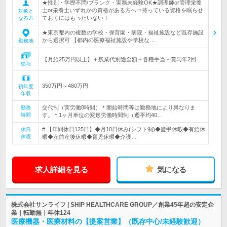
★性別・学歴不問/ブランク・実務未経験OK★調理師or管理栄養
士or栄養士いずれかの資格がある方へ⇒持っている資格を眠らせ
対象と
ておくにはもったいない！
なる方
★東京都内の複数の学校・保育園・病院・福祉施設など既存施設
から選択可 【都内の医療福祉施設や学校な…
勤務地
【月給25万円以上】＋残業代別途全額＋各種手当＋賞与年2回
給与
350万円～480万円
初年度
年収
交代制（実労働8時間）＊開始時間等は勤務地により異なりま
勤務
時間
す。＊1ヶ月単位の変形労働時間制（週平均40…
# 【年間休日125日】◆月10日休み(シフト制)◆慶弔休暇◆有給休
休日
休暇
暇◆産前産後休暇◆育児休暇◆介護…
求人詳細を見る
気になる
株式会社サンライフ | SHIP HEALTHCARE GROUP／創業45年超の安定企
業｜転勤無｜年休124
医療機器・医療材料の【提案営業】（既存中心/未経験歓迎）