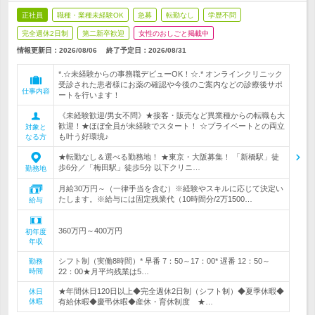
正社員
職種・業種未経験OK
急募
転勤なし
学歴不問
完全週休2日制
第二新卒歓迎
女性のおしごと掲載中
情報更新日：2026/08/06
終了予定日：
2026/08/31
*.☆未経験からの事務職デビューOK！☆.* オンラインクリニック
受診された患者様にお薬の確認や今後のご案内などの診療後サポ
仕事内容
ートを行います！
《未経験歓迎/男女不問》★接客・販売など異業種からの転職も大
歓迎！★ほぼ全員が未経験でスタート！ ☆プライベートとの両立
対象と
も叶う好環境♪
なる方
★転勤なし＆選べる勤務地！ ★東京・大阪募集！ 「新橋駅」徒
歩6分／「梅田駅」徒歩5分 以下クリニ…
勤務地
月給30万円～（一律手当を含む）※経験やスキルに応じて決定い
たします。※給与には固定残業代（10時間分/2万1500…
給与
360万円～400万円
初年度
年収
シフト制（実働8時間）* 早番 7：50～17：00* 遅番 12：50～
勤務
時間
22：00★月平均残業は5…
★年間休日120日以上◆完全週休2日制（シフト制）◆夏季休暇◆
休日
休暇
有給休暇◆慶弔休暇◆産休・育休制度 ★…