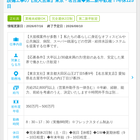
設備工事の【法人営業】東京・名古屋◆第二新卒歓迎！/年休125
日
正社員
業種未経験OK
完全週休2日制
第二新卒歓迎
情報更新日：2026/07/16
終了予定日：
2026/08/10
【大規模案件が多数！】私たちの暮らしに身近なオフィスビルや
公共施設、病院、スーパー銭湯などの空調・給排水設備システム
仕事内容
を提案する仕事です。
【応募条件】大卒以上/30歳未満の方/意欲のある方、安定した業
対象と
界で働きたい方歓迎！
なる方
【東京支社】東京都大田区山王2丁目5番9号 【名古屋支店】愛知
県名古屋市中区丸の内1丁目17番29…
勤務地
月給252,800円以上（営業外勤手当一律含む）※年齢、経験、能
力、前給を考慮のうえ、決定いたします※時間外手当は別…
給与
350万円～500万円
初年度
年収
勤務
8：30～17：30（実働8時間）※フレックスタイム制あり
時間
◆完全週休2日制（土・日）◆祝日【休暇】◆GW◆夏期休暇（9
休日
休暇
～10日程度）◆年末年始（9～10日程度…