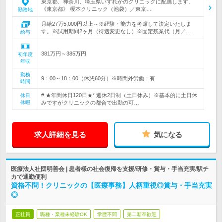
東京都、神奈川、埼玉県いずれかのクリニックに配属します。
《東京都》 榎本クリニック（池袋）／東京…
勤務地
月給27万5,000円以上～※経験・能力を考慮して決定いたしま
す。※試用期間2ヶ月（待遇変更なし）※固定残業代（月／…
給与
381万円～385万円
初年度
年収
勤務
9：00～18：00（休憩60分）※時間外労働：有
時間
# ★年間休日120日★* 週休2日制（土日休み）※基本的に土日休
休日
休暇
みですがクリニックの都合で出勤の可…
求人詳細を見る
気になる
医療法人社団明善会 | 患者様の社会復帰を支援/研修・賞与・手当充実/駅チ
カで通勤便利
資格不問！クリニックの【医療事務】人柄重視◎賞与・手当充実
◎
正社員
職種・業種未経験OK
学歴不問
第二新卒歓迎