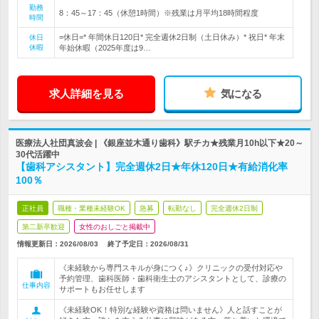
勤務
8：45～17：45（休憩1時間）※残業は月平均18時間程度
時間
=休日=* 年間休日120日* 完全週休2日制（土日休み）* 祝日* 年末
休日
休暇
年始休暇（2025年度は9…
求人詳細を見る
気になる
医療法人社団真波会 | 《銀座並木通り歯科》駅チカ★残業月10h以下★20～
30代活躍中
【歯科アシスタント】完全週休2日★年休120日★有給消化率
100％
正社員
職種・業種未経験OK
急募
転勤なし
完全週休2日制
第二新卒歓迎
女性のおしごと掲載中
情報更新日：2026/08/03
終了予定日：
2026/08/31
《未経験から専門スキルが身につく♪》クリニックの受付対応や
予約管理、歯科医師・歯科衛生士のアシスタントとして、診療の
仕事内容
サポートもお任せします
《未経験OK！特別な経験や資格は問いません》人と話すことが