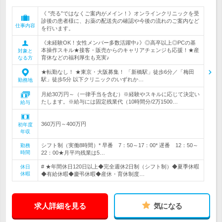
《 ”売る”ではなくご案内がメイン！》オンラインクリニックを受
診後の患者様に、お薬の配送先の確認や今後の流れのご案内など
仕事内容
を行います。
《未経験OK！女性メンバー多数活躍中♪》◎高卒以上◎PCの基
本操作スキル★接客・販売からのキャリアチェンジも応援！★産
対象と
育休などの福利厚生も充実♪
なる方
★転勤なし！ ★東京・大阪募集！ 「新橋駅」徒歩6分／「梅田
駅」徒歩5分 以下クリニックのいずれか…
勤務地
月給30万円～（一律手当を含む）※経験やスキルに応じて決定い
たします。※給与には固定残業代（10時間分/2万1500…
給与
360万円～400万円
初年度
年収
シフト制（実働8時間）* 早番 7：50～17：00* 遅番 12：50～
勤務
時間
22：00★月平均残業は5…
# ★年間休日120日以上◆完全週休2日制（シフト制）◆夏季休暇
休日
休暇
◆有給休暇◆慶弔休暇◆産休・育休制度…
求人詳細を見る
気になる