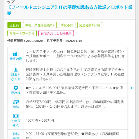
ップ
【フィールドエンジニア】ITの基礎知識ある方歓迎／ロボット業
界
正社員
職種・業種未経験OK
学歴不問
完全週休2日制
リモートワーク可
女性のおしごと掲載中
情報更新日：2026/05/29
終了予定日：
2026/11/19
サービスロボットの出荷・梱包をはじめ、保守対応や営業部門へ
の技術的サポート、顧客データの分析による改善提案等をお任せ
仕事内容
します。
経験者歓迎！お持ちのスキルを活かして活躍できる環境です★＜
必須要件＞工具を用いた機械修理やメンテナンス経験、ITの基礎
対象と
知識をお持ちの方
なる方
■オフィス 〒105-0012 東京都港区芝大門１丁目２－１４ ■倉 庫
・東京都大田区平和島6-…
勤務地
月給37万5,000円～46万円※上記月給には、月60時間分の固定残
業代 10万円～14万円を含みます。超過分は別途…
給与
450万円～550万円
初年度
年収
9:00～17:00（実働7時間/休憩60分）◆残業あり（月20時間程
勤務
時間
度）