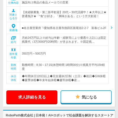
施設向け商品の食品メーカでの営業
仕事内容
【未経験募集・第二新卒歓迎】20代～30代活躍中！★大卒以上★
対象と
普通免許★「“食”が好き」「興味がある」という方大歓迎！
なる方
■名古屋営業所 └愛知県名古屋市熱田区新尾頭2-2-7 富春ビル2F
勤務地
月給24万円以上※給与は年齢・経験等により優遇※上記には固定
残業代（3万3000円/20時間）が含まれます。※固定残…
給与
350万円～500万円
初年度
年収
勤務時間：8:30～17:15(休憩時間 1時間00分)※残業月平均15h程
勤務
時間
度
◆年間休日120日以上◆完全週休2日制（土日）◆祝日◆GW休暇
休日
休暇
◆夏季休暇◆年末年始休暇◆慶弔休暇◆産…
求人詳細を見る
気になる
RoboPath株式会社 | 日本発！AI×ロボットで社会課題を解決するスタートア