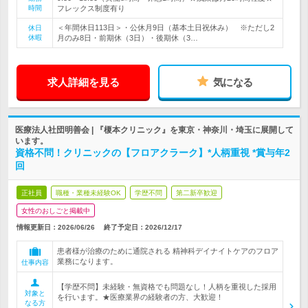
時間
フレックス制度有り
＜年間休日113日＞・公休月9日（基本土日祝休み） ※ただし2
休日
休暇
月のみ8日・前期休（3日）・後期休（3…
求人詳細を見る
気になる
医療法人社団明善会 | 『榎本クリニック』を東京・神奈川・埼玉に展開して
います。
資格不問！クリニックの【フロアクラーク】*人柄重視 *賞与年2
回
正社員
職種・業種未経験OK
学歴不問
第二新卒歓迎
女性のおしごと掲載中
情報更新日：2026/06/26
終了予定日：
2026/12/17
患者様が治療のために通院される 精神科デイナイトケアのフロア
業務になります。
仕事内容
【学歴不問】未経験・無資格でも問題なし！人柄を重視した採用
対象と
を行います。★医療業界の経験者の方、大歓迎！
なる方