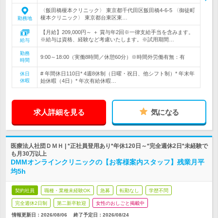
〈飯田橋榎本クリニック〉 東京都千代田区飯田橋4-6-5 〈御徒町
榎本クリニック〉 東京都台東区東…
勤務地
【月給】209,000円～ ＋ 賞与年2回※一律支給手当を含みます。
※給与は資格、経験など考慮いたします。※試用期間…
給与
勤務
9:00～18:00（実働8時間／休憩60分）※時間外労働有無：有
時間
# 年間休日110日* 4週8休制（日曜・祝日、他シフト制）* 年末年
休日
休暇
始休暇（4日）* 年次有給休暇…
求人詳細を見る
気になる
医療法人社団ＤＭＨ | *正社員登用あり*年休120日～*完全週休2日*未経験で
も月30万以上
DMMオンラインクリニックの【お客様案内スタッフ】残業月平
均5h
契約社員
職種・業種未経験OK
急募
転勤なし
学歴不問
完全週休2日制
第二新卒歓迎
女性のおしごと掲載中
情報更新日：2026/08/06
終了予定日：
2026/08/24