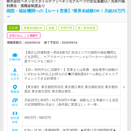
株式会社ベネッセスタイルケア | ベネッセグループの安定基盤◎／充実の福
利厚生・退職金制度あり
病院・福祉機関への【ルート営業】*業界未経験OK！月給28万円
～
正社員
業種未経験OK
急募
学歴不問
第二新卒歓迎
女性のおしごと掲載中
情報更新日：2026/06/16
終了予定日：
2026/09/14
【適正な評価制度＝昇給&賞与】担当エリアの病院や福祉機関な
どを訪問し、ケアマネージャーやソーシャルワーカーへ自社の介
仕事内容
護サービスをご紹介！
【20～30代中心に活躍中！】営業または医療・福祉業界の経験の
いずれかを2年以上お持ちの方◆評価制度&チーム制などキャリア
対象と
チェンジできる好環境！
なる方
【東京都】 東京都世田谷区 東京都江東区 東京都杉並区 東京都目
黒区 東京都大田区 東京都台東区…
勤務地
月給28万2,363円～41万919円※年齢、経験などを考慮のうえ決定
※試用期間3か月あり（条件面に変更なし）※一律…
給与
400万円～580万円
初年度
年収
9:30～18:30（実働8時間・休憩1時間）★残業は月20時間程度★
勤務