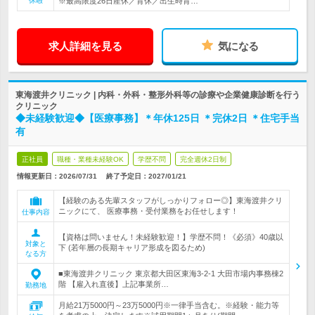
休暇
※最高限度26日産休／育休／出生時育…
求人詳細を見る
気になる
東海渡井クリニック | 内科・外科・整形外科等の診療や企業健康診断を行う
クリニック
◆未経験歓迎◆【医療事務】＊年休125日 ＊完休2日 ＊住宅手当
有
正社員
職種・業種未経験OK
学歴不問
完全週休2日制
情報更新日：2026/07/31
終了予定日：
2027/01/21
【経験のある先輩スタッフがしっかりフォロー◎】東海渡井クリ
ニックにて、 医療事務・受付業務をお任せします！
仕事内容
【資格は問いません！未経験歓迎！】学歴不問！《必須》40歳以
対象と
下 (若年層の長期キャリア形成を図るため)
なる方
■東海渡井クリニック 東京都大田区東海3-2-1 大田市場内事務棟2
階 【雇入れ直後】上記事業所…
勤務地
月給21万5000円～23万5000円※一律手当含む。※経験・能力等