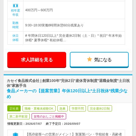
400万円～600万円
初年度
年収
勤務
9:00~18:00実働8時間休憩60分残業あり
時間
# 年間休日120日以上* 完全週休2日制（土・日）* 祝日* 年末年始
休日
休暇
休暇* 夏季休暇* 有給休暇…
求人詳細を見る
気になる
カセイ食品株式会社 | 創業100年*完休2日*産休育休制度*退職金制度*土日祝
休*家族手当
食品メーカーの【提案営業】年休120日以上*土日祝休*残業少な
め
正社員
職種・業種未経験OK
急募
学歴不問
完全週休2日制
第二新卒歓迎
女性のおしごと掲載中
情報更新日：2026/07/07
終了予定日：
2026/09/07
【既存顧客への営業がメイン！】製菓製パン・学校給食・高齢者