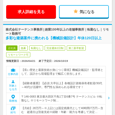
求人詳細を見る
気になる
株式会社テーテンス事務所 | 創業100年以上の老舗事務所｜転勤なし｜リモ
ート勤務可
多彩な建築案件に携われる【機械設備設計】年休120日以上
正社員
急募
転勤なし
完全週休2日制
第二新卒歓迎
リモートワーク可
情報更新日：2026/04/21
終了予定日：
2026/10/19
【長い歴史と最新技術が身につく環境】機械設備設計・監理者と
して、設計から現場監理まで幅広く担当します。
仕事内容
【経験者優遇】【必須:大卒以上】各種設計資格保有者歓迎/30代
対象と
～40代が活躍中。専門性を深められる環境です！
なる方
〒146-0083 東京都大田区千鳥1丁目6番7号 テーテンスビル ※転
勤なし ※リモートワーク制…
勤務地
【月給】28万円～※上記には固定残業代として40時間/7万円～含
む 超過分は別途支給※経験・年齢・能力を考慮して決定…
給与