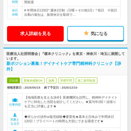
時間
間程度
# 年間休日129日* 週休2日制（日曜＋その他1日）* 祝日 ※祝日
休日
休暇
出勤の場合は、振替休日を取得で…
求人詳細を見る
気になる
医療法人社団明善会 | 『榎本クリニック』を東京・神奈川・埼玉に展開して
います。
新ポジション募集！デイナイトケア専門精神科クリニック【渉
外】
正社員
業種未経験OK
急募
学歴不問
第二新卒歓迎
情報更新日：2026/06/19
終了予定日：
2026/12/10
【地域医療を支える渉外】医療機関を訪問し、精神科デイナイト
ケアに特化した当院を紹介してください。★賞与年2回！頑張り
仕事内容
を正当に評価します★
◆何らかの渉外or販売経験◆要普免★基本土日休みで年間休日
対象と
120日！プライベートの時間も大切にできる環境です★
なる方