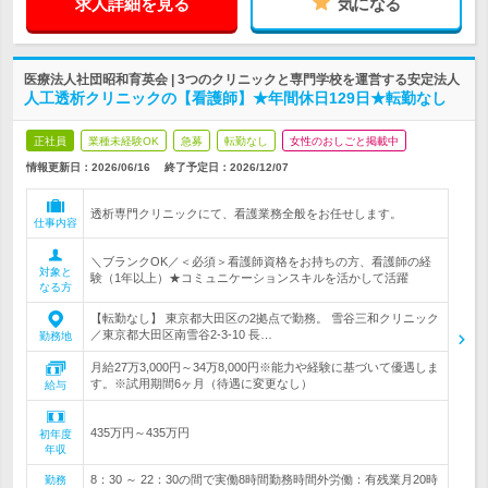
求人詳細を見る
気になる
医療法人社団昭和育英会 | 3つのクリニックと専門学校を運営する安定法人
人工透析クリニックの【看護師】★年間休日129日★転勤なし
正社員
業種未経験OK
急募
転勤なし
女性のおしごと掲載中
情報更新日：2026/06/16
終了予定日：
2026/12/07
透析専門クリニックにて、看護業務全般をお任せします。
仕事内容
＼ブランクOK／＜必須＞看護師資格をお持ちの方、看護師の経
対象と
験（1年以上）★コミュニケーションスキルを活かして活躍
なる方
【転勤なし】 東京都大田区の2拠点で勤務。 雪谷三和クリニック
／東京都大田区南雪谷2-3-10 長…
勤務地
月給27万3,000円～34万8,000円※能力や経験に基づいて優遇しま
す。※試用期間6ヶ月（待遇に変更なし）
給与
435万円～435万円
初年度
年収
8：30 ～ 22：30の間で実働8時間勤務時間外労働：有残業月20時
勤務