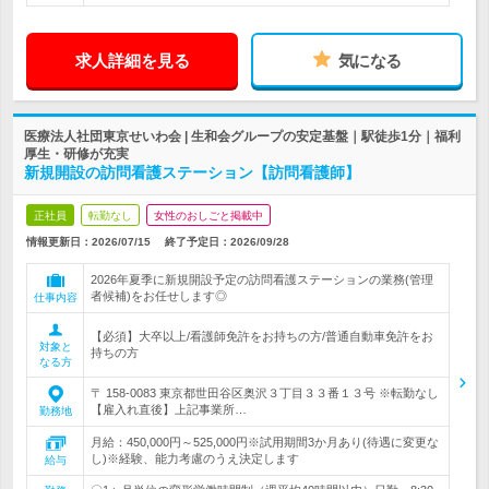
求人詳細を見る
気になる
医療法人社団東京せいわ会 | 生和会グループの安定基盤｜駅徒歩1分｜福利
厚生・研修が充実
新規開設の訪問看護ステーション【訪問看護師】
正社員
転勤なし
女性のおしごと掲載中
情報更新日：2026/07/15
終了予定日：
2026/09/28
2026年夏季に新規開設予定の訪問看護ステーションの業務(管理
者候補)をお任せします◎
仕事内容
【必須】大卒以上/看護師免許をお持ちの方/普通自動車免許をお
対象と
持ちの方
なる方
〒 158-0083 東京都世田谷区奥沢３丁目３３番１３号 ※転勤なし
【雇入れ直後】上記事業所…
勤務地
月給：450,000円～525,000円※試用期間3か月あり(待遇に変更な
し)※経験、能力考慮のうえ決定します
給与