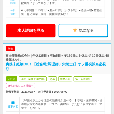
時間
配属先によって異なります。
# ＼年間休日130日／■週休2日制（シフト制）■特別休暇■産前産
休日
休暇
後・育児休業（取得・復職実績多数！…
求人詳細を見る
気になる
新着
富士産業株式会社 | 年休125日＋有給5日＝年130日のお休み*月10日休み*残
業基本なし
実務未経験OK！【総合職(調理師／栄養士)】オフ重視派も必見
◎
正社員
職種・業種未経験OK
急募
学歴不問
第二新卒歓迎
女性のおしごと掲載中
情報更新日：2026/08/07
終了予定日：
2026/09/03
【96拠点以上から理想の勤務地が選べる！】学校・医療機関・介
護施設等での給食サービスの「調理師」または「管理栄養士・栄
仕事内容
養士」をお任せ