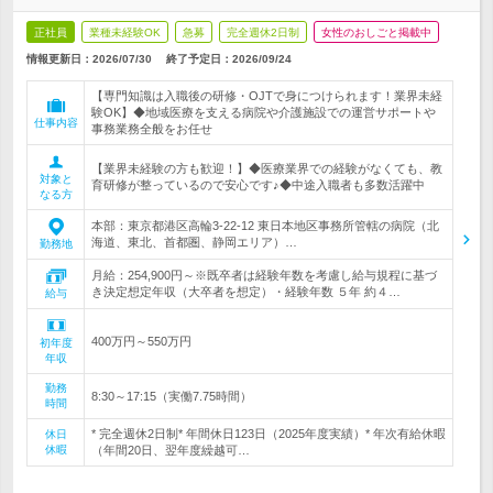
正社員
業種未経験OK
急募
完全週休2日制
女性のおしごと掲載中
情報更新日：2026/07/30
終了予定日：
2026/09/24
【専門知識は入職後の研修・OJTで身につけられます！業界未経
験OK】◆地域医療を支える病院や介護施設での運営サポートや
仕事内容
事務業務全般をお任せ
【業界未経験の方も歓迎！】◆医療業界での経験がなくても、教
対象と
育研修が整っているので安心です♪◆中途入職者も多数活躍中
なる方
本部：東京都港区高輪3-22-12 東日本地区事務所管轄の病院（北
海道、東北、首都圏、静岡エリア）…
勤務地
月給：254,900円～※既卒者は経験年数を考慮し給与規程に基づ
き決定想定年収（大卒者を想定）・経験年数 ５年 約４…
給与
400万円～550万円
初年度
年収
勤務
8:30～17:15（実働7.75時間）
時間
* 完全週休2日制* 年間休日123日（2025年度実績）* 年次有給休暇
休日
休暇
（年間20日、翌年度繰越可…