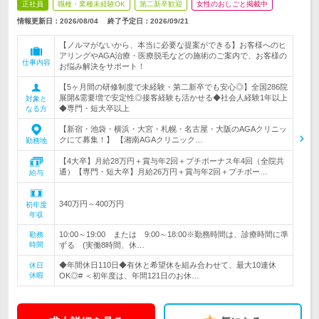
正社員
職種・業種未経験OK
第二新卒歓迎
女性のおしごと掲載中
情報更新日：2026/08/04
終了予定日：
2026/09/21
【ノルマがないから、本当に必要な提案ができる】お客様へのヒ
アリングやAGA治療・医療脱毛などの施術のご案内で、お客様の
仕事内容
お悩み解決をサポート！
【5ヶ月間の研修制度で未経験・第二新卒でも安心◎】全国286院
展開&需要増で安定性◎接客経験も活かせる◆社会人経験1年以上
対象と
◆専門・短大卒以上
なる方
【新宿・池袋・横浜・大宮・札幌・名古屋・大阪のAGAクリニッ
クにて募集！】 【湘南AGAクリニック…
勤務地
【4大卒】月給28万円＋賞与年2回＋プチボーナス年4回（全院共
通）【専門・短大卒】月給26万円＋賞与年2回＋プチボー…
給与
340万円～400万円
初年度
年収
10:00～19:00 または 9:00～18:00※勤務時間は、診療時間に準
勤務
時間
ずる (実働8時間、休…
◆年間休日110日◆有休と希望休を組み合わせて、最大10連休
休日
休暇
OK◎# ＜初年度は、年間121日のお休…